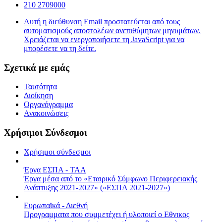
210 2709000
Αυτή η διεύθυνση Email προστατεύεται από τους
αυτοματισμούς αποστολέων ανεπιθύμητων μηνυμάτων.
Χρειάζεται να ενεργοποιήσετε τη JavaScript για να
μπορέσετε να τη δείτε.
Σχετικά με εμάς
Ταυτότητα
Διοίκηση
Οργανόγραμμα
Ανακοινώσεις
Χρήσιμοι Σύνδεσμοι
Χρήσιμοι σύνδεσμοι
Έργα ΕΣΠΑ - ΤΑΑ
Έργα μέσα από το «Εταιρικό Σύμφωνο Περιφερειακής
Ανάπτυξης 2021-2027» («ΕΣΠΑ 2021-2027»)
Ευρωπαϊκά - Διεθνή
Προγραμματα που συμμετέχει ή υλοποιεί ο Εθνικος