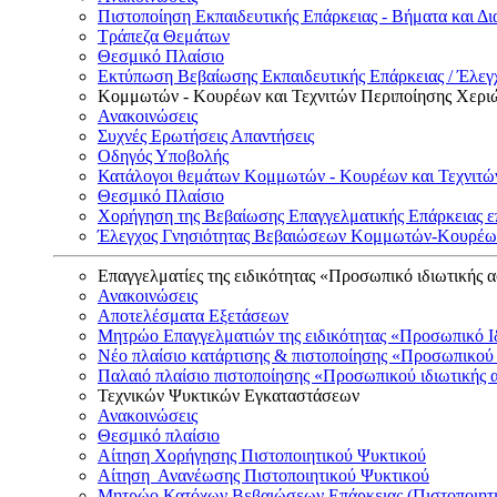
Πιστοποίηση Εκπαιδευτικής Επάρκειας - Βήματα και Δι
Τράπεζα Θεμάτων
Θεσμικό Πλαίσιο
Εκτύπωση Βεβαίωσης Εκπαιδευτικής Επάρκειας / Έλεγχ
Κομμωτών - Κουρέων και Τεχνιτών Περιποίησης Χερι
Ανακοινώσεις
Συχνές Ερωτήσεις Απαντήσεις
Οδηγός Υποβολής
Κατάλογοι θεμάτων Κομμωτών - Κουρέων και Τεχνιτώ
Θεσμικό Πλαίσιο
Χορήγηση της Βεβαίωσης Επαγγελματικής Επάρκειας ε
Έλεγχος Γνησιότητας Βεβαιώσεων Κομμωτών-Κουρέων
Επαγγελματίες της ειδικότητας «Προσωπικό ιδιωτικής 
Ανακοινώσεις
Αποτελέσματα Εξετάσεων
Μητρώο Επαγγελματιών της ειδικότητας «Προσωπικό Ι
Νέο πλαίσιο κατάρτισης & πιστοποίησης «Προσωπικού 
Παλαιό πλαίσιο πιστοποίησης «Προσωπικού ιδιωτικής 
Τεχνικών Ψυκτικών Εγκαταστάσεων
Ανακοινώσεις
Θεσμικό πλαίσιο
Αίτηση Χορήγησης Πιστοποιητικού Ψυκτικού
Αίτηση Ανανέωσης Πιστοποιητικού Ψυκτικού
Μητρώο Κατόχων Βεβαιώσεων Επάρκειας (Πιστοποιητ