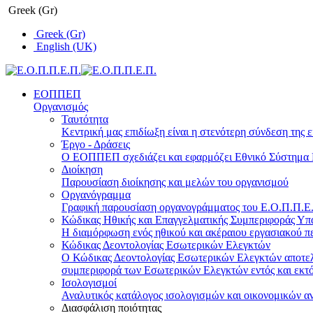
Greek (Gr)
Greek (Gr)
English (UK)
ΕΟΠΠΕΠ
Οργανισμός
Ταυτότητα
Κεντρική μας επιδίωξη είναι η στενότερη σύνδεση της ε
Έργο - Δράσεις
Ο ΕΟΠΠΕΠ σχεδιάζει και εφαρμόζει Eθνικό Σύστημα Π
Διοίκηση
Παρουσίαση διοίκησης και μελών του οργανισμού
Οργανόγραμμα
Γραφική παρουσίαση οργανογράμματος του Ε.Ο.Π.Π.Ε.Π
Κώδικας Ηθικής και Επαγγελματικής Συμπεριφοράς Υ
Η διαμόρφωση ενός ηθικού και ακέραιου εργασιακού πε
Κώδικας Δεοντολογίας Εσωτερικών Ελεγκτών
Ο Κώδικας Δεοντολογίας Εσωτερικών Ελεγκτών αποτελε
συμπεριφορά των Εσωτερικών Ελεγκτών εντός και εκτό
Ισολογισμοί
Αναλυτικός κατάλογος ισολογισμών και οικονομικών α
Διασφάλιση ποιότητας