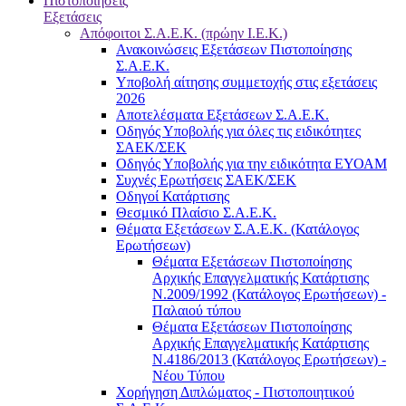
Πιστοποιήσεις
Εξετάσεις
Απόφοιτοι Σ.Α.Ε.Κ. (πρώην Ι.Ε.Κ.)
Ανακοινώσεις Εξετάσεων Πιστοποίησης
Σ.Α.Ε.Κ.
Υποβολή αίτησης συμμετοχής στις εξετάσεις
2026
Αποτελέσματα Εξετάσεων Σ.Α.Ε.Κ.
Οδηγός Υποβολής για όλες τις ειδικότητες
ΣΑΕΚ/ΣΕΚ
Οδηγός Υποβολής για την ειδικότητα ΕΥΟΑΜ
Συχνές Ερωτήσεις ΣΑΕΚ/ΣΕΚ
Οδηγοί Κατάρτισης
Θεσμικό Πλαίσιο Σ.Α.Ε.Κ.
Θέματα Εξετάσεων Σ.Α.Ε.Κ. (Κατάλογος
Ερωτήσεων)
Θέματα Εξετάσεων Πιστοποίησης
Αρχικής Επαγγελματικής Κατάρτισης
Ν.2009/1992 (Κατάλογος Ερωτήσεων) -
Παλαιού τύπου
Θέματα Εξετάσεων Πιστοποίησης
Αρχικής Επαγγελματικής Κατάρτισης
Ν.4186/2013 (Κατάλογος Ερωτήσεων) -
Νέου Τύπου
Χορήγηση Διπλώματος - Πιστοποιητικού