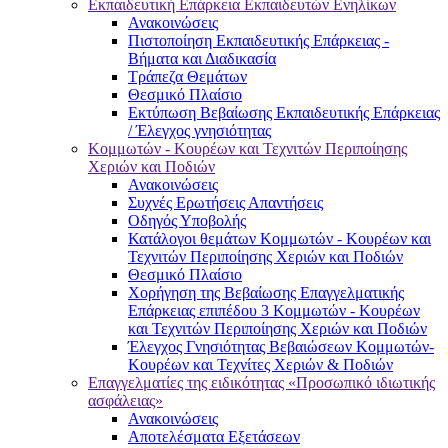
Εκπαιδευτική Επάρκεια Εκπαιδευτών Ενηλίκων
Ανακοινώσεις
Πιστοποίηση Εκπαιδευτικής Επάρκειας -
Βήματα και Διαδικασία
Τράπεζα Θεμάτων
Θεσμικό Πλαίσιο
Εκτύπωση Βεβαίωσης Εκπαιδευτικής Επάρκειας
/ Έλεγχος γνησιότητας
Κομμωτών - Κουρέων και Τεχνιτών Περιποίησης
Χεριών και Ποδιών
Ανακοινώσεις
Συχνές Ερωτήσεις Απαντήσεις
Οδηγός Υποβολής
Κατάλογοι θεμάτων Κομμωτών - Κουρέων και
Τεχνιτών Περιποίησης Χεριών και Ποδιών
Θεσμικό Πλαίσιο
Χορήγηση της Βεβαίωσης Επαγγελματικής
Επάρκειας επιπέδου 3 Κομμωτών - Κουρέων
και Τεχνιτών Περιποίησης Χεριών και Ποδιών
Έλεγχος Γνησιότητας Βεβαιώσεων Κομμωτών-
Κουρέων και Τεχνίτες Χεριών & Ποδιών
Επαγγελματίες της ειδικότητας «Προσωπικό ιδιωτικής
ασφάλειας»
Ανακοινώσεις
Αποτελέσματα Εξετάσεων