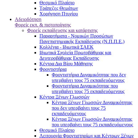
Θεσμικό Πλαίσιο
Τράπεζες Θεμάτων
Χορήγηση Πτυχίου
Αδειοδότηση
Φορείς εκπ. & πιστοποίησης
Φορείς εκπαίδευσης και κατάρτισης
Παραρτήματα - Νομικών Προσώπων
Πανεπιστημιακής Εκπαίδευσης (Ν.Π.Π.Ε.)
Κολλέγια - Ιδιωτικά ΣΑΕΚ
Ιδιωτικά Σχολεία Πρωτοβάθμιας και
Δευτεροβάθμιας Εκπαίδευσης
Κέντρα Δια Βίου Μάθησης
Φροντιστήρια
Φροντιστήρια Δυναμικότητας που δεν
υπερβαίνει τους 75 εκπαιδευόμενους
Φροντιστήρια Δυναμικότητας που
υπερβαίνει τους 75 εκπαιδευόμενους
Κέντρα Ξένων Γλωσσών
Kέντρα Ξένων Γλωσσών Δυναμικότητας
που δεν υπερβαίνει τους 75
εκπαιδευόμενους
Kέντρα Ξένων Γλωσσών Δυναμικότητας
που υπερβαίνει τους 75 εκπαιδευόμενους
Θεσμικό Πλαίσιο
Λειτουργία Φροντιστηρίων και Κέντρων Ξένων