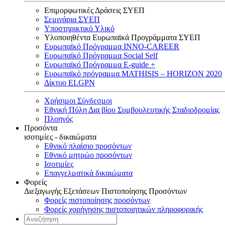
Επιμορφωτικές Δράσεις ΣΥΕΠ
Σεμινάρια ΣΥΕΠ
Υποστηρικτικό Υλικό
Υλοποιηθέντα Ευρωπαϊκά Προγράμματα ΣΥΕΠ
Ευρωπαϊκό Πρόγραμμα INNO-CAREER
Ευρωπαϊκό Πρόγραμμα Social Self
Ευρωπαϊκό Πρόγραμμα E-guide +
Ευρωπαϊκό πρόγραμμα MATHISIS – HORIZON 2020
Δίκτυο ELGPN
Χρήσιμοι Σύνδεσμοι
Εθνική Πύλη Δια βίου Συμβουλευτικής Σταδιοδρομίας
Πλοηγός
Προσόντα
ισοτιμίες - δικαιώματα
Εθνικό πλαίσιο προσόντων
Εθνικό μητρώο προσόντων
Ισοτιμίες
Επαγγελματικά δικαιώματα
Φορείς
Διεξαγωγής Εξετάσεων Πιστοποίησης Προσόντων
Φορείς πιστοποίησης προσόντων
Φορείς χορήγησης πιστοποιητικών πληροφορικής