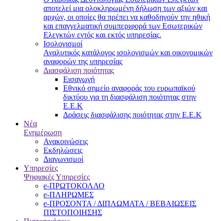
αποτελεί μια ολοκληρωμένη δήλωση των αξιών και
αρχών, οι οποίες θα πρέπει να καθοδηγούν την ηθική
και επαγγελματική συμπεριφορά των Εσωτερικών
Ελεγκτών εντός και εκτός υπηρεσίας.
Ισολογισμοί
Αναλυτικός κατάλογος ισολογισμών και οικονομικών
αναφορών της υπηρεσίας
Διασφάλιση ποιότητας
Εισαγωγή
Εθνικό σημείο αναφοράς του ευρωπαϊκού
δικτύου για τη διασφάλιση ποιότητας στην
Ε.Ε.Κ
Δράσεις διασφάλισης ποιότητας στην Ε.Ε.Κ
Νέα
Ενημέρωση
Ανακοινώσεις
Εκδηλώσεις
Διαγωνισμοί
Υπηρεσίες
Ψηφιακές Υπηρεσίες
e-ΠΡΩΤΟΚΟΛΛΟ
e-ΠΛΗΡΩΜΕΣ
e-ΠΡΟΣΟΝΤΑ / ΔΙΠΛΩΜΑΤΑ / ΒΕΒΑΙΩΣΕΙΣ
ΠΙΣΤΟΠΟΙΗΣΗΣ