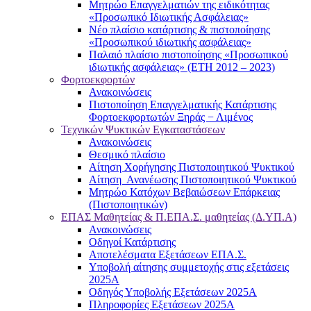
Μητρώο Επαγγελματιών της ειδικότητας
«Προσωπικό Ιδιωτικής Ασφάλειας»
Νέο πλαίσιο κατάρτισης & πιστοποίησης
«Προσωπικού ιδιωτικής ασφάλειας»
Παλαιό πλαίσιο πιστοποίησης «Προσωπικού
ιδιωτικής ασφάλειας» (ΕΤΗ 2012 – 2023)
Φορτοεκφορτών
Ανακοινώσεις
Πιστοποίηση Επαγγελματικής Κατάρτισης
Φορτοεκφορτωτών Ξηράς − Λιμένος
Τεχνικών Ψυκτικών Εγκαταστάσεων
Ανακοινώσεις
Θεσμικό πλαίσιο
Αίτηση Χορήγησης Πιστοποιητικού Ψυκτικού
Αίτηση Ανανέωσης Πιστοποιητικού Ψυκτικού
Μητρώο Κατόχων Βεβαιώσεων Επάρκειας
(Πιστοποιητικών)
ΕΠΑΣ Μαθητείας & Π.ΕΠΑ.Σ. μαθητείας (Δ.ΥΠ.Α)
Ανακοινώσεις
Oδηγοί Κατάρτισης
Αποτελέσματα Εξετάσεων ΕΠΑ.Σ.
Υποβολή αίτησης συμμετοχής στις εξετάσεις
2025Α
Οδηγός Υποβολής Εξετάσεων 2025A
Πληροφορίες Εξετάσεων 2025Α