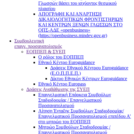
Γλωσσών βάσει του ισχύοντος θεσμικού
πλαισίου
ΑΠΟΓΡΑΦΗ ΚΑΙ ΑΝΑΡΤΗΣΗ
ΔΙΚΑΙΟΛΟΓΗΤΙΚΩΝ ΦΡΟΝΤΙΣΤΗΡΙΩΝ
ΚΑΙ ΚΕΝΤΡΩΝ ΞΕΝΩΝ ΓΛΩΣΣΩΝ ΣΤΟ
ΟΠΣ-ΑΔΕ «openbusiness»
(https://openbusiness.mindev.gov.gr)
Συμβουλευτική
επαγγ. προσανατολισμός
ΕΟΠΠΕΠ & ΣΥΕΠ
Ο ρόλος του ΕΟΠΠΕΠ
Εθνικό Κέντρο Euroguidance
Δράσεις Εθνικού Κέντρου Euroguidance
(Ε.Ο.Π.Π.Ε.Π.)
Δίκτυο Εθνικών Κέντρων Euroguidance
Εθνικό Κέντρο Europass
Δράσεις Αναβάθμισης της ΣΥΕΠ
Επαγγελματική Επάρκεια Συμβούλων
Σταδιοδρομίας / Επαγγελματικού
Προσανατολισμού
Αίτηση Ένταξης Συμβούλων Σταδιοδρομίας/
Επαγγελματικού Προσανατολισμού επιπέδου Α’
στο μητρώο του ΕΟΠΠΕΠ
Μητρώο Συμβούλων Σταδιοδρομίας /
Επαγγελματικού Προσανατολισμού