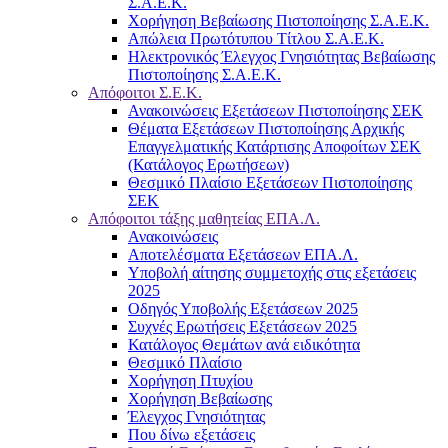
Σ.Α.Ε.Κ.
Χορήγηση Βεβαίωσης Πιστοποίησης Σ.Α.Ε.Κ.
Απώλεια Πρωτότυπου Τίτλου Σ.Α.Ε.Κ.
Ηλεκτρονικός Έλεγχος Γνησιότητας Βεβαίωσης
Πιστοποίησης Σ.Α.Ε.Κ.
Απόφοιτοι Σ.Ε.Κ.
Ανακοινώσεις Εξετάσεων Πιστοποίησης ΣΕΚ
Θέματα Εξετάσεων Πιστοποίησης Αρχικής
Επαγγελματικής Κατάρτισης Αποφοίτων ΣΕΚ
(Κατάλογος Ερωτήσεων)
Θεσμικό Πλαίσιο Εξετάσεων Πιστοποίησης
ΣΕΚ
Απόφοιτοι τάξης μαθητείας ΕΠΑ.Λ.
Ανακοινώσεις
Αποτελέσματα Εξετάσεων ΕΠΑ.Λ.
Υποβολή αίτησης συμμετοχής στις εξετάσεις
2025
Οδηγός Υποβολής Εξετάσεων 2025
Συχνές Ερωτήσεις Εξετάσεων 2025
Κατάλογος Θεμάτων ανά ειδικότητα
Θεσμικό Πλαίσιο
Χορήγηση Πτυχίου
Χορήγηση Βεβαίωσης
Έλεγχος Γνησιότητας
Που δίνω εξετάσεις