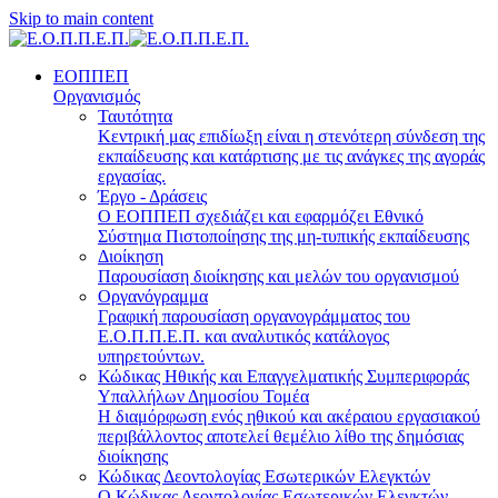
Skip to main content
ΕΟΠΠΕΠ
Οργανισμός
Ταυτότητα
Κεντρική μας επιδίωξη είναι η στενότερη σύνδεση της
εκπαίδευσης και κατάρτισης με τις ανάγκες της αγοράς
εργασίας.
Έργο - Δράσεις
Ο ΕΟΠΠΕΠ σχεδιάζει και εφαρμόζει Eθνικό
Σύστημα Πιστοποίησης της μη-τυπικής εκπαίδευσης
Διοίκηση
Παρουσίαση διοίκησης και μελών του οργανισμού
Οργανόγραμμα
Γραφική παρουσίαση οργανογράμματος του
Ε.Ο.Π.Π.Ε.Π. και αναλυτικός κατάλογος
υπηρετούντων.
Κώδικας Ηθικής και Επαγγελματικής Συμπεριφοράς
Υπαλλήλων Δημοσίου Τομέα
Η διαμόρφωση ενός ηθικού και ακέραιου εργασιακού
περιβάλλοντος αποτελεί θεμέλιο λίθο της δημόσιας
διοίκησης
Κώδικας Δεοντολογίας Εσωτερικών Ελεγκτών
Ο Κώδικας Δεοντολογίας Εσωτερικών Ελεγκτών