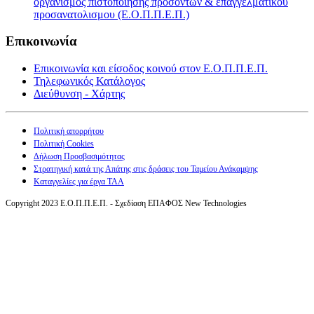
οργανισμός πιστοποίησης προσόντων & επαγγελματικού
προσανατολισμου (Ε.Ο.Π.Π.Ε.Π.)
Επικοινωνία
Επικοινωνία και είσοδος κοινού στον Ε.Ο.Π.Π.Ε.Π.
Τηλεφωνικός Κατάλογος
Διεύθυνση - Χάρτης
Πολιτική απορρήτου
Πολιτική Cookies
Δήλωση Προσβασιμότητας
Στρατηγική κατά της Απάτης στις δράσεις του Ταμείου Ανάκαμψης
Καταγγελίες για έργα ΤΑΑ
Copyright 2023 Ε.Ο.Π.Π.Ε.Π. - Σχεδίαση ΕΠΑΦΟΣ New Technologies