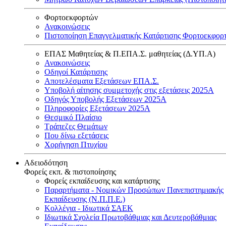
Φορτοεκφορτών
Ανακοινώσεις
Πιστοποίηση Επαγγελματικής Κατάρτισης Φορτοεκφορ
ΕΠΑΣ Μαθητείας & Π.ΕΠΑ.Σ. μαθητείας (Δ.ΥΠ.Α)
Ανακοινώσεις
Oδηγοί Κατάρτισης
Αποτελέσματα Εξετάσεων ΕΠΑ.Σ.
Υποβολή αίτησης συμμετοχής στις εξετάσεις 2025Α
Οδηγός Υποβολής Εξετάσεων 2025A
Πληροφορίες Εξετάσεων 2025Α
Θεσμικό Πλαίσιο
Τράπεζες Θεμάτων
Που δίνω εξετάσεις
Χορήγηση Πτυχίου
Αδειοδότηση
Φορείς εκπ. & πιστοποίησης
Φορείς εκπαίδευσης και κατάρτισης
Παραρτήματα - Νομικών Προσώπων Πανεπιστημιακής
Εκπαίδευσης (Ν.Π.Π.Ε.)
Κολλέγια - Ιδιωτικά ΣΑΕΚ
Ιδιωτικά Σχολεία Πρωτοβάθμιας και Δευτεροβάθμιας