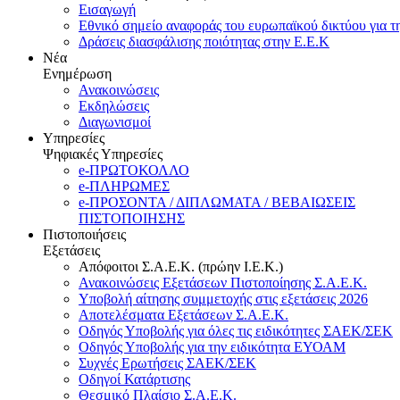
Εισαγωγή
Εθνικό σημείο αναφοράς του ευρωπαϊκού δικτύου για τ
Δράσεις διασφάλισης ποιότητας στην Ε.Ε.Κ
Νέα
Ενημέρωση
Ανακοινώσεις
Εκδηλώσεις
Διαγωνισμοί
Υπηρεσίες
Ψηφιακές Υπηρεσίες
e-ΠΡΩΤΟΚΟΛΛΟ
e-ΠΛΗΡΩΜΕΣ
e-ΠΡΟΣΟΝΤΑ / ΔΙΠΛΩΜΑΤΑ / ΒΕΒΑΙΩΣΕΙΣ
ΠΙΣΤΟΠΟΙΗΣΗΣ
Πιστοποιήσεις
Εξετάσεις
Απόφοιτοι Σ.Α.Ε.Κ. (πρώην Ι.Ε.Κ.)
Ανακοινώσεις Εξετάσεων Πιστοποίησης Σ.Α.Ε.Κ.
Υποβολή αίτησης συμμετοχής στις εξετάσεις 2026
Αποτελέσματα Εξετάσεων Σ.Α.Ε.Κ.
Οδηγός Υποβολής για όλες τις ειδικότητες ΣΑΕΚ/ΣΕΚ
Οδηγός Υποβολής για την ειδικότητα ΕΥΟΑΜ
Συχνές Ερωτήσεις ΣΑΕΚ/ΣΕΚ
Οδηγοί Κατάρτισης
Θεσμικό Πλαίσιο Σ.Α.Ε.Κ.