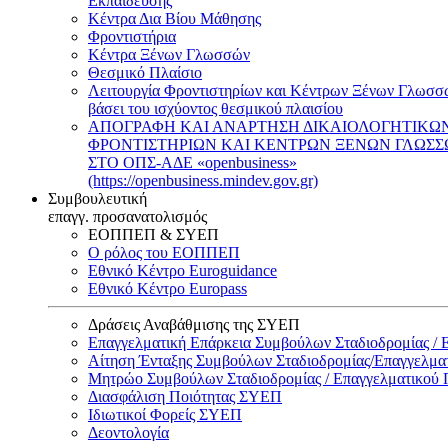
Εκπαίδευσης
Κέντρα Δια Βίου Μάθησης
Φροντιστήρια
Κέντρα Ξένων Γλωσσών
Θεσμικό Πλαίσιο
Λειτουργία Φροντιστηρίων και Κέντρων Ξένων Γλωσσ
βάσει του ισχύοντος θεσμικού πλαισίου
ΑΠΟΓΡΑΦΗ ΚΑΙ ΑΝΑΡΤΗΣΗ ΔΙΚΑΙΟΛΟΓΗΤΙΚΩ
ΦΡΟΝΤΙΣΤΗΡΙΩΝ ΚΑΙ ΚΕΝΤΡΩΝ ΞΕΝΩΝ ΓΛΩΣ
ΣΤΟ ΟΠΣ-ΑΔΕ «openbusiness»
(https://openbusiness.mindev.gov.gr)
Συμβουλευτική
επαγγ. προσανατολισμός
ΕΟΠΠΕΠ & ΣΥΕΠ
Ο ρόλος του ΕΟΠΠΕΠ
Εθνικό Κέντρο Euroguidance
Εθνικό Κέντρο Europass
Δράσεις Αναβάθμισης της ΣΥΕΠ
Επαγγελματική Επάρκεια Συμβούλων Σταδιοδρομίας /
Αίτηση Ένταξης Συμβούλων Σταδιοδρομίας/Επαγγελμ
Μητρώο Συμβούλων Σταδιοδρομίας / Επαγγελματικού
Διασφάλιση Ποιότητας ΣΥΕΠ
Ιδιωτικοί Φορείς ΣΥΕΠ
Δεοντολογία