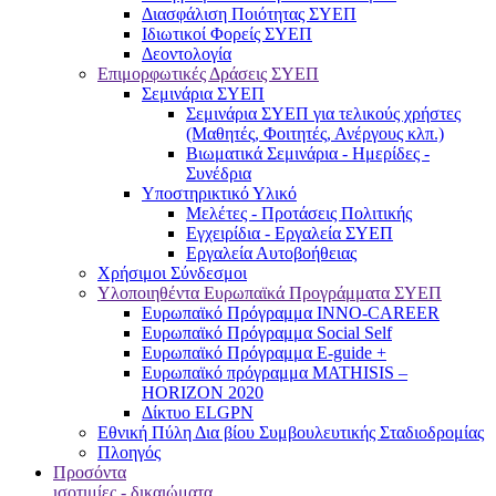
Διασφάλιση Ποιότητας ΣΥΕΠ
Ιδιωτικοί Φορείς ΣΥΕΠ
Δεοντολογία
Επιμορφωτικές Δράσεις ΣΥΕΠ
Σεμινάρια ΣΥΕΠ
Σεμινάρια ΣΥΕΠ για τελικούς χρήστες
(Μαθητές, Φοιτητές, Ανέργους κλπ.)
Βιωματικά Σεμινάρια - Ημερίδες -
Συνέδρια
Υποστηρικτικό Υλικό
Μελέτες - Προτάσεις Πολιτικής
Εγχειρίδια - Εργαλεία ΣΥΕΠ
Εργαλεία Αυτοβοήθειας
Χρήσιμοι Σύνδεσμοι
Υλοποιηθέντα Ευρωπαϊκά Προγράμματα ΣΥΕΠ
Ευρωπαϊκό Πρόγραμμα INNO-CAREER
Ευρωπαϊκό Πρόγραμμα Social Self
Ευρωπαϊκό Πρόγραμμα E-guide +
Ευρωπαϊκό πρόγραμμα MATHISIS –
HORIZON 2020
Δίκτυο ELGPN
Εθνική Πύλη Δια βίου Συμβουλευτικής Σταδιοδρομίας
Πλοηγός
Προσόντα
ισοτιμίες - δικαιώματα