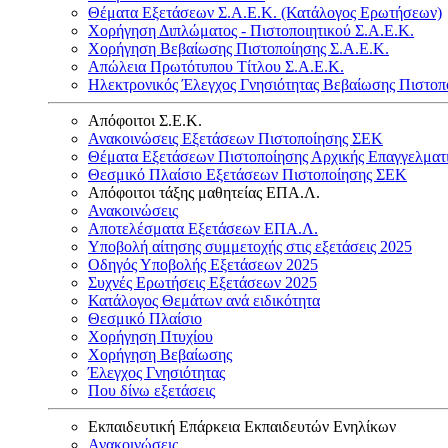
Θέματα Εξετάσεων Σ.Α.Ε.Κ. (Κατάλογος Ερωτήσεων)
Χορήγηση Διπλώματος - Πιστοποιητικού Σ.Α.Ε.Κ.
Χορήγηση Βεβαίωσης Πιστοποίησης Σ.Α.Ε.Κ.
Απώλεια Πρωτότυπου Τίτλου Σ.Α.Ε.Κ.
Ηλεκτρονικός Έλεγχος Γνησιότητας Βεβαίωσης Πιστοπ
Απόφοιτοι Σ.Ε.Κ.
Ανακοινώσεις Εξετάσεων Πιστοποίησης ΣΕΚ
Θέματα Εξετάσεων Πιστοποίησης Αρχικής Επαγγελματ
Θεσμικό Πλαίσιο Εξετάσεων Πιστοποίησης ΣΕΚ
Απόφοιτοι τάξης μαθητείας ΕΠΑ.Λ.
Ανακοινώσεις
Αποτελέσματα Εξετάσεων ΕΠΑ.Λ.
Υποβολή αίτησης συμμετοχής στις εξετάσεις 2025
Οδηγός Υποβολής Εξετάσεων 2025
Συχνές Ερωτήσεις Εξετάσεων 2025
Κατάλογος Θεμάτων ανά ειδικότητα
Θεσμικό Πλαίσιο
Χορήγηση Πτυχίου
Χορήγηση Βεβαίωσης
Έλεγχος Γνησιότητας
Που δίνω εξετάσεις
Εκπαιδευτική Επάρκεια Εκπαιδευτών Ενηλίκων
Ανακοινώσεις