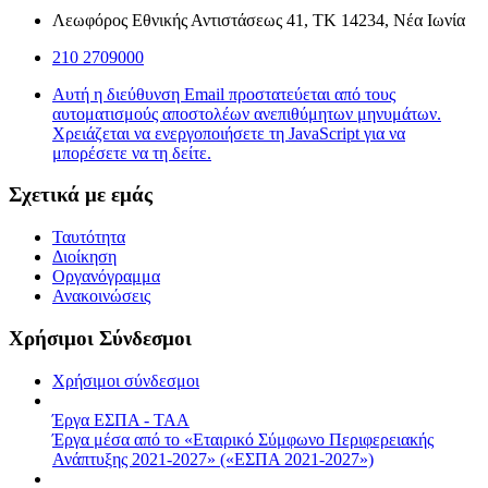
Λεωφόρος Εθνικής Αντιστάσεως 41, ΤΚ 14234, Νέα Ιωνία
210 2709000
Αυτή η διεύθυνση Email προστατεύεται από τους
αυτοματισμούς αποστολέων ανεπιθύμητων μηνυμάτων.
Χρειάζεται να ενεργοποιήσετε τη JavaScript για να
μπορέσετε να τη δείτε.
Σχετικά με εμάς
Ταυτότητα
Διοίκηση
Οργανόγραμμα
Ανακοινώσεις
Χρήσιμοι Σύνδεσμοι
Χρήσιμοι σύνδεσμοι
Έργα ΕΣΠΑ - ΤΑΑ
Έργα μέσα από το «Εταιρικό Σύμφωνο Περιφερειακής
Ανάπτυξης 2021-2027» («ΕΣΠΑ 2021-2027»)