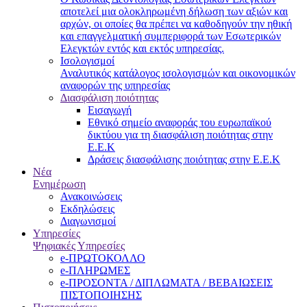
αποτελεί μια ολοκληρωμένη δήλωση των αξιών και
αρχών, οι οποίες θα πρέπει να καθοδηγούν την ηθική
και επαγγελματική συμπεριφορά των Εσωτερικών
Ελεγκτών εντός και εκτός υπηρεσίας.
Ισολογισμοί
Αναλυτικός κατάλογος ισολογισμών και οικονομικών
αναφορών της υπηρεσίας
Διασφάλιση ποιότητας
Εισαγωγή
Εθνικό σημείο αναφοράς του ευρωπαϊκού
δικτύου για τη διασφάλιση ποιότητας στην
Ε.Ε.Κ
Δράσεις διασφάλισης ποιότητας στην Ε.Ε.Κ
Νέα
Ενημέρωση
Ανακοινώσεις
Εκδηλώσεις
Διαγωνισμοί
Υπηρεσίες
Ψηφιακές Υπηρεσίες
e-ΠΡΩΤΟΚΟΛΛΟ
e-ΠΛΗΡΩΜΕΣ
e-ΠΡΟΣΟΝΤΑ / ΔΙΠΛΩΜΑΤΑ / ΒΕΒΑΙΩΣΕΙΣ
ΠΙΣΤΟΠΟΙΗΣΗΣ