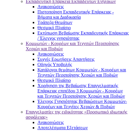
Εκπαιδευτική Επάρκεια Εκπαιδευτών Ενηλίκων
Ανακοινώσεις
Πιστοποίηση Εκπαιδευτικής Επάρκειας -
Βήματα και Διαδικασία
Τράπεζα Θεμάτων
Θεσμικό Πλαίσιο
Εκτύπωση Βεβαίωσης Εκπαιδευτικής Επάρκειας
/ Έλεγχος γνησιότητας
Κομμωτών - Κουρέων και Τεχνιτών Περιποίησης
Χεριών και Ποδιών
Ανακοινώσεις
Συχνές Ερωτήσεις Απαντήσεις
Οδηγός Υποβολής
Κατάλογοι θεμάτων Κομμωτών - Κουρέων και
Τεχνιτών Περιποίησης Χεριών και Ποδιών
Θεσμικό Πλαίσιο
Χορήγηση της Βεβαίωσης Επαγγελματικής
Επάρκειας επιπέδου 3 Κομμωτών - Κουρέων
και Τεχνιτών Περιποίησης Χεριών και Ποδιών
Έλεγχος Γνησιότητας Βεβαιώσεων Κομμωτών-
Κουρέων και Τεχνίτες Χεριών & Ποδιών
Επαγγελματίες της ειδικότητας «Προσωπικό ιδιωτικής
ασφάλειας»
Ανακοινώσεις
Αποτελέσματα Εξετάσεων