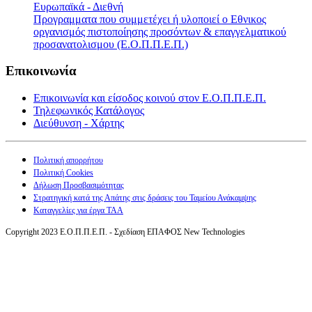
Ευρωπαϊκά - Διεθνή
Προγραμματα που συμμετέχει ή υλοποιεί ο Εθνικος
οργανισμός πιστοποίησης προσόντων & επαγγελματικού
προσανατολισμου (Ε.Ο.Π.Π.Ε.Π.)
Επικοινωνία
Επικοινωνία και είσοδος κοινού στον Ε.Ο.Π.Π.Ε.Π.
Τηλεφωνικός Κατάλογος
Διεύθυνση - Χάρτης
Πολιτική απορρήτου
Πολιτική Cookies
Δήλωση Προσβασιμότητας
Στρατηγική κατά της Απάτης στις δράσεις του Ταμείου Ανάκαμψης
Καταγγελίες για έργα ΤΑΑ
Copyright 2023 Ε.Ο.Π.Π.Ε.Π. - Σχεδίαση ΕΠΑΦΟΣ New Technologies