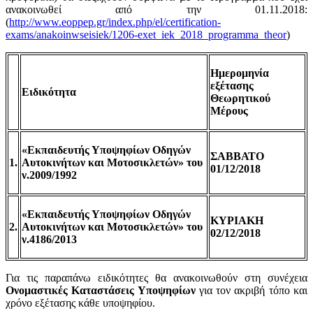
ανακοινωθεί από την 01.11.2018:
(
http://www.eoppep.gr/index.php/el/certification-
exams/anakoinwseisiek/1206-exet_iek_2018_programma_theor
)
Ημερομηνία
εξέτασης
Ειδικότητα
Θεωρητικού
Μέρους
«Εκπαιδευτής Υποψηφίων Οδηγών
ΣΑΒΒΑΤΟ
1.
Αυτοκινήτων και Μοτοσικλετών» του
01/12/2018
ν.2009/1992
«Εκπαιδευτής Υποψηφίων Οδηγών
ΚΥΡΙΑΚΗ
2.
Αυτοκινήτων και Μοτοσικλετών» του
02/12/2018
ν.4186/2013
Για τις παραπάνω ειδικότητες θα ανακοινωθούν στη συνέχεια
Ονομαστικές Καταστάσεις Υποψηφίων
για τον ακριβή τόπο και
χρόνο εξέτασης κάθε υποψηφίου.