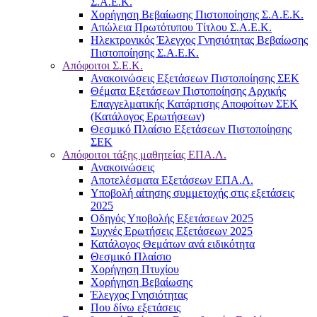
Σ.Α.Ε.Κ.
Χορήγηση Βεβαίωσης Πιστοποίησης Σ.Α.Ε.Κ.
Απώλεια Πρωτότυπου Τίτλου Σ.Α.Ε.Κ.
Ηλεκτρονικός Έλεγχος Γνησιότητας Βεβαίωσης
Πιστοποίησης Σ.Α.Ε.Κ.
Απόφοιτοι Σ.Ε.Κ.
Ανακοινώσεις Εξετάσεων Πιστοποίησης ΣΕΚ
Θέματα Εξετάσεων Πιστοποίησης Αρχικής
Επαγγελματικής Κατάρτισης Αποφοίτων ΣΕΚ
(Κατάλογος Ερωτήσεων)
Θεσμικό Πλαίσιο Εξετάσεων Πιστοποίησης
ΣΕΚ
Απόφοιτοι τάξης μαθητείας ΕΠΑ.Λ.
Ανακοινώσεις
Αποτελέσματα Εξετάσεων ΕΠΑ.Λ.
Υποβολή αίτησης συμμετοχής στις εξετάσεις
2025
Οδηγός Υποβολής Εξετάσεων 2025
Συχνές Ερωτήσεις Εξετάσεων 2025
Κατάλογος Θεμάτων ανά ειδικότητα
Θεσμικό Πλαίσιο
Χορήγηση Πτυχίου
Χορήγηση Βεβαίωσης
Έλεγχος Γνησιότητας
Που δίνω εξετάσεις