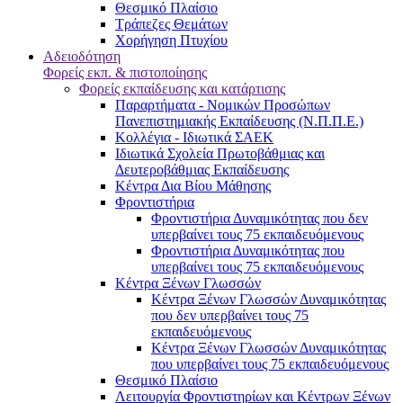
Θεσμικό Πλαίσιο
Τράπεζες Θεμάτων
Χορήγηση Πτυχίου
Αδειοδότηση
Φορείς εκπ. & πιστοποίησης
Φορείς εκπαίδευσης και κατάρτισης
Παραρτήματα - Νομικών Προσώπων
Πανεπιστημιακής Εκπαίδευσης (Ν.Π.Π.Ε.)
Κολλέγια - Ιδιωτικά ΣΑΕΚ
Ιδιωτικά Σχολεία Πρωτοβάθμιας και
Δευτεροβάθμιας Εκπαίδευσης
Κέντρα Δια Βίου Μάθησης
Φροντιστήρια
Φροντιστήρια Δυναμικότητας που δεν
υπερβαίνει τους 75 εκπαιδευόμενους
Φροντιστήρια Δυναμικότητας που
υπερβαίνει τους 75 εκπαιδευόμενους
Κέντρα Ξένων Γλωσσών
Kέντρα Ξένων Γλωσσών Δυναμικότητας
που δεν υπερβαίνει τους 75
εκπαιδευόμενους
Kέντρα Ξένων Γλωσσών Δυναμικότητας
που υπερβαίνει τους 75 εκπαιδευόμενους
Θεσμικό Πλαίσιο
Λειτουργία Φροντιστηρίων και Κέντρων Ξένων