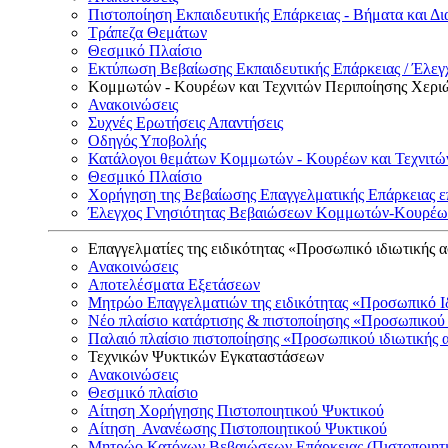
Πιστοποίηση Εκπαιδευτικής Επάρκειας - Βήματα και Δι
Τράπεζα Θεμάτων
Θεσμικό Πλαίσιο
Εκτύπωση Βεβαίωσης Εκπαιδευτικής Επάρκειας / Έλεγχ
Κομμωτών - Κουρέων και Τεχνιτών Περιποίησης Χερι
Ανακοινώσεις
Συχνές Ερωτήσεις Απαντήσεις
Οδηγός Υποβολής
Κατάλογοι θεμάτων Κομμωτών - Κουρέων και Τεχνιτώ
Θεσμικό Πλαίσιο
Χορήγηση της Βεβαίωσης Επαγγελματικής Επάρκειας ε
Έλεγχος Γνησιότητας Βεβαιώσεων Κομμωτών-Κουρέων
Επαγγελματίες της ειδικότητας «Προσωπικό ιδιωτικής 
Ανακοινώσεις
Αποτελέσματα Εξετάσεων
Μητρώο Επαγγελματιών της ειδικότητας «Προσωπικό Ι
Νέο πλαίσιο κατάρτισης & πιστοποίησης «Προσωπικού 
Παλαιό πλαίσιο πιστοποίησης «Προσωπικού ιδιωτικής 
Τεχνικών Ψυκτικών Εγκαταστάσεων
Ανακοινώσεις
Θεσμικό πλαίσιο
Αίτηση Χορήγησης Πιστοποιητικού Ψυκτικού
Αίτηση Ανανέωσης Πιστοποιητικού Ψυκτικού
Μητρώο Κατόχων Βεβαιώσεων Επάρκειας (Πιστοποιητ