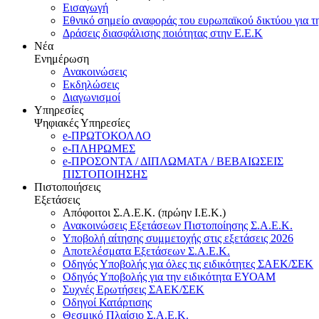
Εισαγωγή
Εθνικό σημείο αναφοράς του ευρωπαϊκού δικτύου για τ
Δράσεις διασφάλισης ποιότητας στην Ε.Ε.Κ
Νέα
Ενημέρωση
Ανακοινώσεις
Εκδηλώσεις
Διαγωνισμοί
Υπηρεσίες
Ψηφιακές Υπηρεσίες
e-ΠΡΩΤΟΚΟΛΛΟ
e-ΠΛΗΡΩΜΕΣ
e-ΠΡΟΣΟΝΤΑ / ΔΙΠΛΩΜΑΤΑ / ΒΕΒΑΙΩΣΕΙΣ
ΠΙΣΤΟΠΟΙΗΣΗΣ
Πιστοποιήσεις
Εξετάσεις
Απόφοιτοι Σ.Α.Ε.Κ. (πρώην Ι.Ε.Κ.)
Ανακοινώσεις Εξετάσεων Πιστοποίησης Σ.Α.Ε.Κ.
Υποβολή αίτησης συμμετοχής στις εξετάσεις 2026
Αποτελέσματα Εξετάσεων Σ.Α.Ε.Κ.
Οδηγός Υποβολής για όλες τις ειδικότητες ΣΑΕΚ/ΣΕΚ
Οδηγός Υποβολής για την ειδικότητα ΕΥΟΑΜ
Συχνές Ερωτήσεις ΣΑΕΚ/ΣΕΚ
Οδηγοί Κατάρτισης
Θεσμικό Πλαίσιο Σ.Α.Ε.Κ.