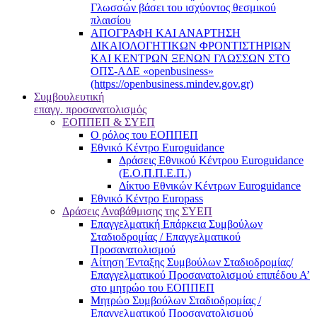
Γλωσσών βάσει του ισχύοντος θεσμικού
πλαισίου
ΑΠΟΓΡΑΦΗ ΚΑΙ ΑΝΑΡΤΗΣΗ
ΔΙΚΑΙΟΛΟΓΗΤΙΚΩΝ ΦΡΟΝΤΙΣΤΗΡΙΩΝ
ΚΑΙ ΚΕΝΤΡΩΝ ΞΕΝΩΝ ΓΛΩΣΣΩΝ ΣΤΟ
ΟΠΣ-ΑΔΕ «openbusiness»
(https://openbusiness.mindev.gov.gr)
Συμβουλευτική
επαγγ. προσανατολισμός
ΕΟΠΠΕΠ & ΣΥΕΠ
Ο ρόλος του ΕΟΠΠΕΠ
Εθνικό Κέντρο Euroguidance
Δράσεις Εθνικού Κέντρου Euroguidance
(Ε.Ο.Π.Π.Ε.Π.)
Δίκτυο Εθνικών Κέντρων Euroguidance
Εθνικό Κέντρο Europass
Δράσεις Αναβάθμισης της ΣΥΕΠ
Επαγγελματική Επάρκεια Συμβούλων
Σταδιοδρομίας / Επαγγελματικού
Προσανατολισμού
Αίτηση Ένταξης Συμβούλων Σταδιοδρομίας/
Επαγγελματικού Προσανατολισμού επιπέδου Α’
στο μητρώο του ΕΟΠΠΕΠ
Μητρώο Συμβούλων Σταδιοδρομίας /
Επαγγελματικού Προσανατολισμού