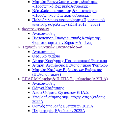
Μητρώο Επαγγελματιών της ειδικότητας
«Προσωπικό Ιδιωτικής Ασφάλειας»
Νέο πλαίσιο κατάρτισης & πιστοποίησης
«Προσωπικού ιδιωτικής ασφάλειας»
Παλαιό πλαίσιο πιστοποίησης «Προσωπικού
ιδιωτικής ασφάλειας» (ΕΤΗ 2012 – 2023)
Φορτοεκφορτών
Ανακοινώσεις
Πιστοποίηση Επαγγελματικής Κατάρτισης
Φορτοεκφορτωτών Ξηράς − Λιμένος
Τεχνικών Ψυκτικών Εγκαταστάσεων
Ανακοινώσεις
Θεσμικό πλαίσιο
Αίτηση Χορήγησης Πιστοποιητικού Ψυκτικού
Αίτηση Ανανέωσης Πιστοποιητικού Ψυκτικού
Μητρώο Κατόχων Βεβαιώσεων Επάρκειας
(Πιστοποιητικών)
ΕΠΑΣ Μαθητείας & Π.ΕΠΑ.Σ. μαθητείας (Δ.ΥΠ.Α)
Ανακοινώσεις
Oδηγοί Κατάρτισης
Αποτελέσματα Εξετάσεων ΕΠΑ.Σ.
Υποβολή αίτησης συμμετοχής στις εξετάσεις
2025Α
Οδηγός Υποβολής Εξετάσεων 2025A
Πληροφορίες Εξετάσεων 2025Α