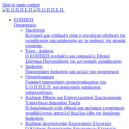
Skip to main content
ΕΟΠΠΕΠ
Οργανισμός
Ταυτότητα
Κεντρική μας επιδίωξη είναι η στενότερη σύνδεση της
εκπαίδευσης και κατάρτισης με τις ανάγκες της αγοράς
εργασίας.
Έργο - Δράσεις
Ο ΕΟΠΠΕΠ σχεδιάζει και εφαρμόζει Eθνικό
Σύστημα Πιστοποίησης της μη-τυπικής εκπαίδευσης
Διοίκηση
Παρουσίαση διοίκησης και μελών του οργανισμού
Οργανόγραμμα
Γραφική παρουσίαση οργανογράμματος του
Ε.Ο.Π.Π.Ε.Π. και αναλυτικός κατάλογος
υπηρετούντων.
Κώδικας Ηθικής και Επαγγελματικής Συμπεριφοράς
Υπαλλήλων Δημοσίου Τομέα
Η διαμόρφωση ενός ηθικού και ακέραιου εργασιακού
περιβάλλοντος αποτελεί θεμέλιο λίθο της δημόσιας
διοίκησης
Κώδικας Δεοντολογίας Εσωτερικών Ελεγκτών
Ο Κώδικας Δεοντολογίας Εσωτερικών Ελεγκτών