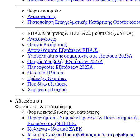
Φορτοεκφορτών
Ανακοινώσεις
Πιστοποίηση Επαγγελματικής Κατάρτισης Φορτοεκφορ
ΕΠΑΣ Μαθητείας & Π.ΕΠΑ.Σ. μαθητείας (Δ.ΥΠ.Α)
Ανακοινώσεις
Oδηγοί Κατάρτισης
Αποτελέσματα Εξετάσεων ΕΠΑ.Σ.
Υποβολή αίτησης συμμετοχής στις εξετάσεις 2025Α
Οδηγός Υποβολής Εξετάσεων 2025A
Πληροφορίες Εξετάσεων 2025Α
Θεσμικό Πλαίσιο
Τράπεζες Θεμάτων
Που δίνω εξετάσεις
Χορήγηση Πτυχίου
Αδειοδότηση
Φορείς εκπ. & πιστοποίησης
Φορείς εκπαίδευσης και κατάρτισης
Παραρτήματα - Νομικών Προσώπων Πανεπιστημιακής
Εκπαίδευσης (Ν.Π.Π.Ε.)
Κολλέγια - Ιδιωτικά ΣΑΕΚ
Ιδιωτικά Σχολεία Πρωτοβάθμιας και Δευτεροβάθμιας