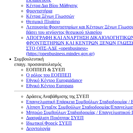
Εκπαίδευσης
Κέντρα Δια Βίου Μάθησης
Φροντιστήρια
Κέντρα Ξένων Γλωσσών
Θεσμικό Πλαίσιο
Λειτουργία Φροντιστηρίων και Κέντρων Ξένων Γλωσσ
βάσει του ισχύοντος θεσμικού πλαισίου
ΑΠΟΓΡΑΦΗ ΚΑΙ ΑΝΑΡΤΗΣΗ ΔΙΚΑΙΟΛΟΓΗΤΙΚΩ
ΦΡΟΝΤΙΣΤΗΡΙΩΝ ΚΑΙ ΚΕΝΤΡΩΝ ΞΕΝΩΝ ΓΛΩΣ
ΣΤΟ ΟΠΣ-ΑΔΕ «openbusiness»
(https://openbusiness.mindev.gov.gr)
Συμβουλευτική
επαγγ. προσανατολισμός
ΕΟΠΠΕΠ & ΣΥΕΠ
Ο ρόλος του ΕΟΠΠΕΠ
Εθνικό Κέντρο Euroguidance
Εθνικό Κέντρο Europass
Δράσεις Αναβάθμισης της ΣΥΕΠ
Επαγγελματική Επάρκεια Συμβούλων Σταδιοδρομίας /
Αίτηση Ένταξης Συμβούλων Σταδιοδρομίας/Επαγγελμ
Μητρώο Συμβούλων Σταδιοδρομίας / Επαγγελματικού
Διασφάλιση Ποιότητας ΣΥΕΠ
Ιδιωτικοί Φορείς ΣΥΕΠ
Δεοντολογία