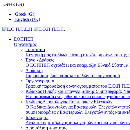
Greek (Gr)
Greek (Gr)
English (UK)
ΕΟΠΠΕΠ
Οργανισμός
Ταυτότητα
Κεντρική μας επιδίωξη είναι η στενότερη σύνδεση της ε
Έργο - Δράσεις
Ο ΕΟΠΠΕΠ σχεδιάζει και εφαρμόζει Eθνικό Σύστημα Π
Διοίκηση
Παρουσίαση διοίκησης και μελών του οργανισμού
Οργανόγραμμα
Γραφική παρουσίαση οργανογράμματος του Ε.Ο.Π.Π.Ε.Π
Κώδικας Ηθικής και Επαγγελματικής Συμπεριφοράς Υ
Η διαμόρφωση ενός ηθικού και ακέραιου εργασιακού πε
Κώδικας Δεοντολογίας Εσωτερικών Ελεγκτών
Ο Κώδικας Δεοντολογίας Εσωτερικών Ελεγκτών αποτελε
συμπεριφορά των Εσωτερικών Ελεγκτών εντός και εκτό
Ισολογισμοί
Αναλυτικός κατάλογος ισολογισμών και οικονομικών α
Διασφάλιση ποιότητας