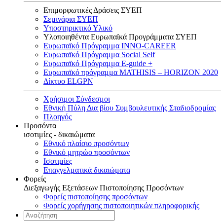
Επιμορφωτικές Δράσεις ΣΥΕΠ
Σεμινάρια ΣΥΕΠ
Υποστηρικτικό Υλικό
Υλοποιηθέντα Ευρωπαϊκά Προγράμματα ΣΥΕΠ
Ευρωπαϊκό Πρόγραμμα INNO-CAREER
Ευρωπαϊκό Πρόγραμμα Social Self
Ευρωπαϊκό Πρόγραμμα E-guide +
Ευρωπαϊκό πρόγραμμα MATHISIS – HORIZON 2020
Δίκτυο ELGPN
Χρήσιμοι Σύνδεσμοι
Εθνική Πύλη Δια βίου Συμβουλευτικής Σταδιοδρομίας
Πλοηγός
Προσόντα
ισοτιμίες - δικαιώματα
Εθνικό πλαίσιο προσόντων
Εθνικό μητρώο προσόντων
Ισοτιμίες
Επαγγελματικά δικαιώματα
Φορείς
Διεξαγωγής Εξετάσεων Πιστοποίησης Προσόντων
Φορείς πιστοποίησης προσόντων
Φορείς χορήγησης πιστοποιητικών πληροφορικής