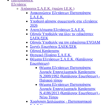
Πιστοποιήσεις
Εξετάσεις
Απόφοιτοι Σ.Α.Ε.Κ. (πρώην Ι.Ε.Κ.)
Ανακοινώσεις Εξετάσεων Πιστοποίησης
Σ.Α.Ε.Κ.
Υποβολή αίτησης συμμετοχής στις εξετάσεις
2026
Αποτελέσματα Εξετάσεων Σ.Α.Ε.Κ.
Οδηγός Υποβολής για όλες τις ειδικότητες
ΣΑΕΚ/ΣΕΚ
Οδηγός Υποβολής για την ειδικότητα ΕΥΟΑΜ
Συχνές Ερωτήσεις ΣΑΕΚ/ΣΕΚ
Οδηγοί Κατάρτισης
Θεσμικό Πλαίσιο Σ.Α.Ε.Κ.
Θέματα Εξετάσεων Σ.Α.Ε.Κ. (Κατάλογος
Ερωτήσεων)
Θέματα Εξετάσεων Πιστοποίησης
Αρχικής Επαγγελματικής Κατάρτισης
Ν.2009/1992 (Κατάλογος Ερωτήσεων) -
Παλαιού τύπου
Θέματα Εξετάσεων Πιστοποίησης
Αρχικής Επαγγελματικής Κατάρτισης
Ν.4186/2013 (Κατάλογος Ερωτήσεων) -
Νέου Τύπου
Χορήγηση Διπλώματος - Πιστοποιητικού