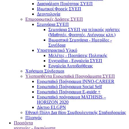
Διασφάλιση Ποιότητας ΣΥΕΠ
Ιδιωτικοί Φορείς ΣΥΕΠ
Δεοντολογία
Επιμορφωτικές Δράσεις ΣΥΕΠ
Σεμινάρια ΣΥΕΠ
Σεμινάρια ΣΥΕΠ για τελικούς χρήστες
(Μαθητές, Φοιτητές, Ανέργους κλπ.)
Βιωματικά Σεμινάρια - Ημερίδες -
Συνέδρια
Υποστηρικτικό Υλικό
Μελέτες - Προτάσεις Πολιτικής
Εγχειρίδια - Εργαλεία ΣΥΕΠ
Εργαλεία Αυτοβοήθειας
Χρήσιμοι Σύνδεσμοι
Υλοποιηθέντα Ευρωπαϊκά Προγράμματα ΣΥΕΠ
Ευρωπαϊκό Πρόγραμμα INNO-CAREER
Ευρωπαϊκό Πρόγραμμα Social Self
Ευρωπαϊκό Πρόγραμμα E-guide +
Ευρωπαϊκό πρόγραμμα MATHISIS –
HORIZON 2020
Δίκτυο ELGPN
Εθνική Πύλη Δια βίου Συμβουλευτικής Σταδιοδρομίας
Πλοηγός
Προσόντα
ισοτιμίες - δικαιώματα