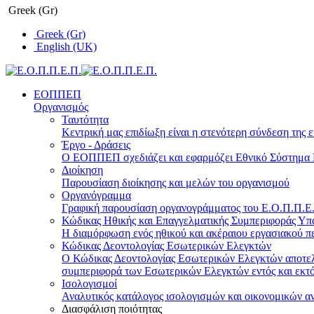
Greek (Gr)
Greek (Gr)
English (UK)
ΕΟΠΠΕΠ
Οργανισμός
Ταυτότητα
Κεντρική μας επιδίωξη είναι η στενότερη σύνδεση της ε
Έργο - Δράσεις
Ο ΕΟΠΠΕΠ σχεδιάζει και εφαρμόζει Eθνικό Σύστημα Π
Διοίκηση
Παρουσίαση διοίκησης και μελών του οργανισμού
Οργανόγραμμα
Γραφική παρουσίαση οργανογράμματος του Ε.Ο.Π.Π.Ε.Π
Κώδικας Ηθικής και Επαγγελματικής Συμπεριφοράς Υ
Η διαμόρφωση ενός ηθικού και ακέραιου εργασιακού πε
Κώδικας Δεοντολογίας Εσωτερικών Ελεγκτών
Ο Κώδικας Δεοντολογίας Εσωτερικών Ελεγκτών αποτελε
συμπεριφορά των Εσωτερικών Ελεγκτών εντός και εκτό
Ισολογισμοί
Αναλυτικός κατάλογος ισολογισμών και οικονομικών α
Διασφάλιση ποιότητας