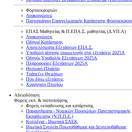
Φορτοεκφορτών
Ανακοινώσεις
Πιστοποίηση Επαγγελματικής Κατάρτισης Φορτοεκφορ
ΕΠΑΣ Μαθητείας & Π.ΕΠΑ.Σ. μαθητείας (Δ.ΥΠ.Α)
Ανακοινώσεις
Oδηγοί Κατάρτισης
Αποτελέσματα Εξετάσεων ΕΠΑ.Σ.
Υποβολή αίτησης συμμετοχής στις εξετάσεις 2025Α
Οδηγός Υποβολής Εξετάσεων 2025A
Πληροφορίες Εξετάσεων 2025Α
Θεσμικό Πλαίσιο
Τράπεζες Θεμάτων
Που δίνω εξετάσεις
Χορήγηση Πτυχίου
Αδειοδότηση
Φορείς εκπ. & πιστοποίησης
Φορείς εκπαίδευσης και κατάρτισης
Παραρτήματα - Νομικών Προσώπων Πανεπιστημιακής
Εκπαίδευσης (Ν.Π.Π.Ε.)
Κολλέγια - Ιδιωτικά ΣΑΕΚ
Ιδιωτικά Σχολεία Πρωτοβάθμιας και Δευτεροβάθμιας