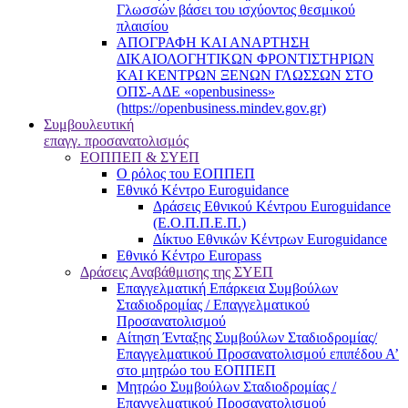
Γλωσσών βάσει του ισχύοντος θεσμικού
πλαισίου
ΑΠΟΓΡΑΦΗ ΚΑΙ ΑΝΑΡΤΗΣΗ
ΔΙΚΑΙΟΛΟΓΗΤΙΚΩΝ ΦΡΟΝΤΙΣΤΗΡΙΩΝ
ΚΑΙ ΚΕΝΤΡΩΝ ΞΕΝΩΝ ΓΛΩΣΣΩΝ ΣΤΟ
ΟΠΣ-ΑΔΕ «openbusiness»
(https://openbusiness.mindev.gov.gr)
Συμβουλευτική
επαγγ. προσανατολισμός
ΕΟΠΠΕΠ & ΣΥΕΠ
Ο ρόλος του ΕΟΠΠΕΠ
Εθνικό Κέντρο Euroguidance
Δράσεις Εθνικού Κέντρου Euroguidance
(Ε.Ο.Π.Π.Ε.Π.)
Δίκτυο Εθνικών Κέντρων Euroguidance
Εθνικό Κέντρο Europass
Δράσεις Αναβάθμισης της ΣΥΕΠ
Επαγγελματική Επάρκεια Συμβούλων
Σταδιοδρομίας / Επαγγελματικού
Προσανατολισμού
Αίτηση Ένταξης Συμβούλων Σταδιοδρομίας/
Επαγγελματικού Προσανατολισμού επιπέδου Α’
στο μητρώο του ΕΟΠΠΕΠ
Μητρώο Συμβούλων Σταδιοδρομίας /
Επαγγελματικού Προσανατολισμού