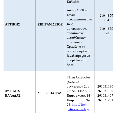
Καλλιθέα
Αυτή η διεύθυνση
Email
210 48 5
προστατεύεται από
764
τους
ΑΤΤΙΚΗΣ
ΣΙΒΙΤΑΝΙΔΕΙΟΣ
αυτοματισμούς
210 48 5
αποστολέων
728
ανεπιθύμητων
μηνυμάτων.
Χρειάζεται να
ενεργοποιήσετε τη
JavaScript για να
μπορέσετε να τη
δείτε.
Τέρμα Αγ. Σοφίας
(Σχολικό
συγκρότημα 2ου
261031180
ΔΥΤΙΚΗΣ
και 5ου ΕΠΑΛ
261031180
Δ.Ι.Ε.Κ. ΠΑΤΡΑΣ
ΕΛΛΑΔΑΣ
Πάτρας, γραφ. 14 -
261031407
Πάτρα - Τ.Κ.: 262
261031201
23,
http://1iek-
patras.ach.sch.gr