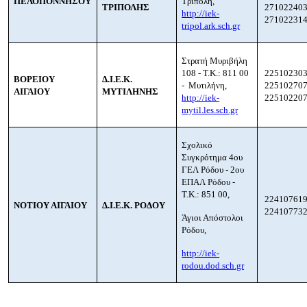
ΠΕΛΟΠΟΝΝΗΣΟΥ
Τρίπολη,
ΤΡΙΠΟΛΗΣ
271022403
http://iek-
271022314
tripol.ark.sch.gr
Στρατή Μυριβήλη
108 - Τ.Κ.: 811 00
225102303
ΒΟΡΕΙΟΥ
Δ.Ι.Ε.Κ.
- Μυτιλήνη,
225102707
ΑΙΓΑΙΟΥ
ΜΥΤΙΛΗΝΗΣ
http://iek-
225102207
mytil.les.sch.gr
Σχολικό
Συγκρότημα 4ου
ΓΕΛ Ρόδου - 2ου
ΕΠΑΛ Ρόδου -
Τ.Κ.: 851 00,
224107619
ΝΟΤΙΟΥ ΑΙΓΑΙΟΥ
Δ.Ι.Ε.Κ. ΡΟΔΟΥ
224107732
Άγιοι Απόστολοι
Ρόδου,
http://iek-
rodou.dod.sch.gr