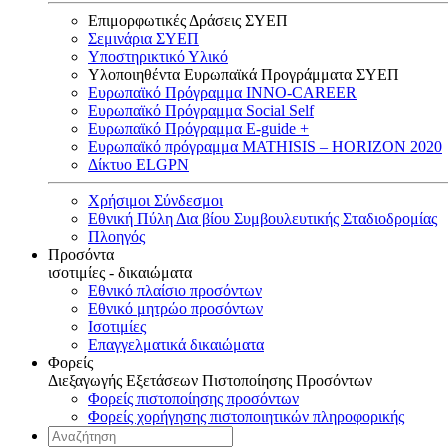
Επιμορφωτικές Δράσεις ΣΥΕΠ
Σεμινάρια ΣΥΕΠ
Υποστηρικτικό Υλικό
Υλοποιηθέντα Ευρωπαϊκά Προγράμματα ΣΥΕΠ
Ευρωπαϊκό Πρόγραμμα INNO-CAREER
Ευρωπαϊκό Πρόγραμμα Social Self
Ευρωπαϊκό Πρόγραμμα E-guide +
Ευρωπαϊκό πρόγραμμα MATHISIS – HORIZON 2020
Δίκτυο ELGPN
Χρήσιμοι Σύνδεσμοι
Εθνική Πύλη Δια βίου Συμβουλευτικής Σταδιοδρομίας
Πλοηγός
Προσόντα
ισοτιμίες - δικαιώματα
Εθνικό πλαίσιο προσόντων
Εθνικό μητρώο προσόντων
Ισοτιμίες
Επαγγελματικά δικαιώματα
Φορείς
Διεξαγωγής Εξετάσεων Πιστοποίησης Προσόντων
Φορείς πιστοποίησης προσόντων
Φορείς χορήγησης πιστοποιητικών πληροφορικής