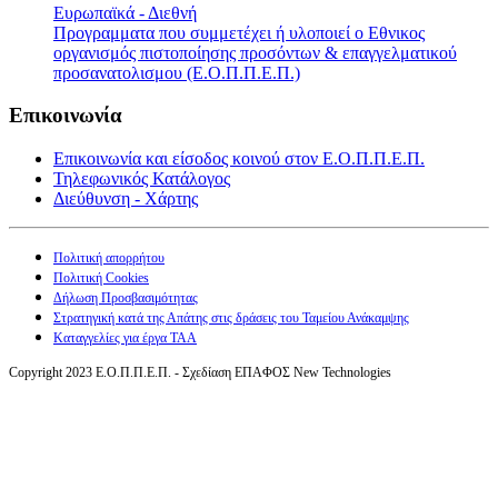
Ευρωπαϊκά - Διεθνή
Προγραμματα που συμμετέχει ή υλοποιεί ο Εθνικος
οργανισμός πιστοποίησης προσόντων & επαγγελματικού
προσανατολισμου (Ε.Ο.Π.Π.Ε.Π.)
Επικοινωνία
Επικοινωνία και είσοδος κοινού στον Ε.Ο.Π.Π.Ε.Π.
Τηλεφωνικός Κατάλογος
Διεύθυνση - Χάρτης
Πολιτική απορρήτου
Πολιτική Cookies
Δήλωση Προσβασιμότητας
Στρατηγική κατά της Απάτης στις δράσεις του Ταμείου Ανάκαμψης
Καταγγελίες για έργα ΤΑΑ
Copyright 2023 Ε.Ο.Π.Π.Ε.Π. - Σχεδίαση ΕΠΑΦΟΣ New Technologies