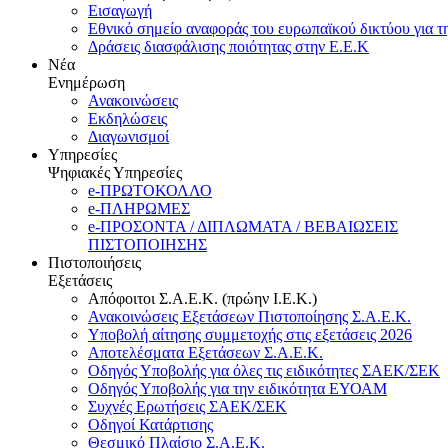
Εισαγωγή
Εθνικό σημείο αναφοράς του ευρωπαϊκού δικτύου για τ
Δράσεις διασφάλισης ποιότητας στην Ε.Ε.Κ
Νέα
Ενημέρωση
Ανακοινώσεις
Εκδηλώσεις
Διαγωνισμοί
Υπηρεσίες
Ψηφιακές Υπηρεσίες
e-ΠΡΩΤΟΚΟΛΛΟ
e-ΠΛΗΡΩΜΕΣ
e-ΠΡΟΣΟΝΤΑ / ΔΙΠΛΩΜΑΤΑ / ΒΕΒΑΙΩΣΕΙΣ
ΠΙΣΤΟΠΟΙΗΣΗΣ
Πιστοποιήσεις
Εξετάσεις
Απόφοιτοι Σ.Α.Ε.Κ. (πρώην Ι.Ε.Κ.)
Ανακοινώσεις Εξετάσεων Πιστοποίησης Σ.Α.Ε.Κ.
Υποβολή αίτησης συμμετοχής στις εξετάσεις 2026
Αποτελέσματα Εξετάσεων Σ.Α.Ε.Κ.
Οδηγός Υποβολής για όλες τις ειδικότητες ΣΑΕΚ/ΣΕΚ
Οδηγός Υποβολής για την ειδικότητα ΕΥΟΑΜ
Συχνές Ερωτήσεις ΣΑΕΚ/ΣΕΚ
Οδηγοί Κατάρτισης
Θεσμικό Πλαίσιο Σ.Α.Ε.Κ.