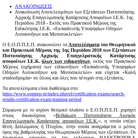
ΑΝΑΚΟΙΝΩΣΕΙΣ
Ανακοίνωση Αποτελεσμάτων των Εξετάσεων Πιστοποίησης
Αρχικής Επαγγελματικής Κατάρτισης Αποφοίτων Ι.Ε.Κ. 1ης
Περιόδου 2018 - Εκτός του Πρακτικού Μέρους της
Ειδικότητας Ι.Ε.Κ. «Εκπαιδευτής Υποψηφίων Οδηγών
Αυτοκινήτων και Μοτοσυκλετών»
Ο Ε.Ο.Π.Π.Ε.Π. ανακοινώνει τα
Αποτελέσματα
του Θεωρητικού
και Πρακτικού Μέρους της 1ης Περιόδου 2018 των Εξετάσεων
Πιστοποίησης Αρχικής Επαγγελματικής Κατάρτισης
αποφοίτων Ι.Ε.Κ.
όλων των ειδικοτήτων
, εκτός του Πρακτικού
Μέρους (οχήματα) των ειδικοτήτων «Εκπαιδευτής Υποψηφίων
Οδηγών Αυτοκινήτων και Μοτοσικλετών» και εύχεται «Καλή
σταδιοδρομία» σε όλους και όλες που πέτυχαν στις εξετάσεις.
Τα αποτελέσματα είναι διαθέσιμα στο:
https://www.eoppep.gr/index.php/el/certification-exams/search-
results-certification-exam-training-period
Σύμφωνα με το ισχύον θεσμικό πλαίσιο ο Ε.Ο.Π.Π.Ε.Π. χορηγεί
στους δικαιούχους «
Βεβαίωση Πιστοποίησης Αρχικής
Επαγγελματικής Κατάρτισης αποφοίτων Ι.Ε.Κ.
», η οποία επέχει
θέση Διπλώματος ή Πτυχίου, στην οποία αναγράφεται ο μέσος
όρος της βαθμολογίας του Θεωρητικού Μέρους των εξετάσεων. Οι
δικαιούχοι μπορούν να την εκδώσουν ΗΛΕΚΤΡΟΝΙΚΑ