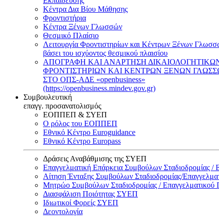
Εκπαίδευσης
Κέντρα Δια Βίου Μάθησης
Φροντιστήρια
Κέντρα Ξένων Γλωσσών
Θεσμικό Πλαίσιο
Λειτουργία Φροντιστηρίων και Κέντρων Ξένων Γλωσσ
βάσει του ισχύοντος θεσμικού πλαισίου
ΑΠΟΓΡΑΦΗ ΚΑΙ ΑΝΑΡΤΗΣΗ ΔΙΚΑΙΟΛΟΓΗΤΙΚΩ
ΦΡΟΝΤΙΣΤΗΡΙΩΝ ΚΑΙ ΚΕΝΤΡΩΝ ΞΕΝΩΝ ΓΛΩΣ
ΣΤΟ ΟΠΣ-ΑΔΕ «openbusiness»
(https://openbusiness.mindev.gov.gr)
Συμβουλευτική
επαγγ. προσανατολισμός
ΕΟΠΠΕΠ & ΣΥΕΠ
Ο ρόλος του ΕΟΠΠΕΠ
Εθνικό Κέντρο Euroguidance
Εθνικό Κέντρο Europass
Δράσεις Αναβάθμισης της ΣΥΕΠ
Επαγγελματική Επάρκεια Συμβούλων Σταδιοδρομίας /
Αίτηση Ένταξης Συμβούλων Σταδιοδρομίας/Επαγγελμ
Μητρώο Συμβούλων Σταδιοδρομίας / Επαγγελματικού
Διασφάλιση Ποιότητας ΣΥΕΠ
Ιδιωτικοί Φορείς ΣΥΕΠ
Δεοντολογία