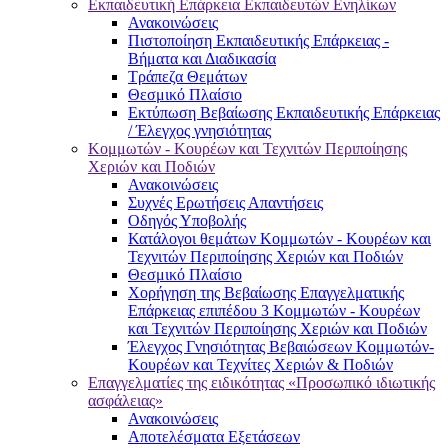
Εκπαιδευτική Επάρκεια Εκπαιδευτών Ενηλίκων
Ανακοινώσεις
Πιστοποίηση Εκπαιδευτικής Επάρκειας -
Βήματα και Διαδικασία
Τράπεζα Θεμάτων
Θεσμικό Πλαίσιο
Εκτύπωση Βεβαίωσης Εκπαιδευτικής Επάρκειας
/ Έλεγχος γνησιότητας
Κομμωτών - Κουρέων και Τεχνιτών Περιποίησης
Χεριών και Ποδιών
Ανακοινώσεις
Συχνές Ερωτήσεις Απαντήσεις
Οδηγός Υποβολής
Κατάλογοι θεμάτων Κομμωτών - Κουρέων και
Τεχνιτών Περιποίησης Χεριών και Ποδιών
Θεσμικό Πλαίσιο
Χορήγηση της Βεβαίωσης Επαγγελματικής
Επάρκειας επιπέδου 3 Κομμωτών - Κουρέων
και Τεχνιτών Περιποίησης Χεριών και Ποδιών
Έλεγχος Γνησιότητας Βεβαιώσεων Κομμωτών-
Κουρέων και Τεχνίτες Χεριών & Ποδιών
Επαγγελματίες της ειδικότητας «Προσωπικό ιδιωτικής
ασφάλειας»
Ανακοινώσεις
Αποτελέσματα Εξετάσεων