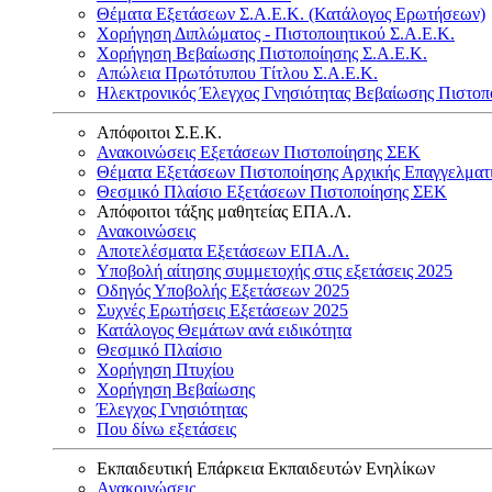
Θέματα Εξετάσεων Σ.Α.Ε.Κ. (Κατάλογος Ερωτήσεων)
Χορήγηση Διπλώματος - Πιστοποιητικού Σ.Α.Ε.Κ.
Χορήγηση Βεβαίωσης Πιστοποίησης Σ.Α.Ε.Κ.
Απώλεια Πρωτότυπου Τίτλου Σ.Α.Ε.Κ.
Ηλεκτρονικός Έλεγχος Γνησιότητας Βεβαίωσης Πιστοπ
Απόφοιτοι Σ.Ε.Κ.
Ανακοινώσεις Εξετάσεων Πιστοποίησης ΣΕΚ
Θέματα Εξετάσεων Πιστοποίησης Αρχικής Επαγγελματ
Θεσμικό Πλαίσιο Εξετάσεων Πιστοποίησης ΣΕΚ
Απόφοιτοι τάξης μαθητείας ΕΠΑ.Λ.
Ανακοινώσεις
Αποτελέσματα Εξετάσεων ΕΠΑ.Λ.
Υποβολή αίτησης συμμετοχής στις εξετάσεις 2025
Οδηγός Υποβολής Εξετάσεων 2025
Συχνές Ερωτήσεις Εξετάσεων 2025
Κατάλογος Θεμάτων ανά ειδικότητα
Θεσμικό Πλαίσιο
Χορήγηση Πτυχίου
Χορήγηση Βεβαίωσης
Έλεγχος Γνησιότητας
Που δίνω εξετάσεις
Εκπαιδευτική Επάρκεια Εκπαιδευτών Ενηλίκων
Ανακοινώσεις