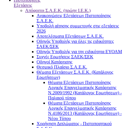
Πιστοποιήσεις
Εξετάσεις
Απόφοιτοι Σ.Α.Ε.Κ. (πρώην Ι.Ε.Κ.)
Ανακοινώσεις Εξετάσεων Πιστοποίησης
Σ.Α.Ε.Κ.
Υποβολή αίτησης συμμετοχής στις εξετάσεις
2026
Αποτελέσματα Εξετάσεων Σ.Α.Ε.Κ.
Οδηγός Υποβολής για όλες τις ειδικότητες
ΣΑΕΚ/ΣΕΚ
Οδηγός Υποβολής για την ειδικότητα ΕΥΟΑΜ
Συχνές Ερωτήσεις ΣΑΕΚ/ΣΕΚ
Οδηγοί Κατάρτισης
Θεσμικό Πλαίσιο Σ.Α.Ε.Κ.
Θέματα Εξετάσεων Σ.Α.Ε.Κ. (Κατάλογος
Ερωτήσεων)
Θέματα Εξετάσεων Πιστοποίησης
Αρχικής Επαγγελματικής Κατάρτισης
Ν.2009/1992 (Κατάλογος Ερωτήσεων) -
Παλαιού τύπου
Θέματα Εξετάσεων Πιστοποίησης
Αρχικής Επαγγελματικής Κατάρτισης
Ν.4186/2013 (Κατάλογος Ερωτήσεων) -
Νέου Τύπου
Χορήγηση Διπλώματος - Πιστοποιητικού