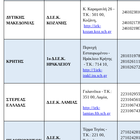
Κ. Καραμανλή 26 -
2461023816
Τ.Κ.: 501 00,
ΔΥΤΙΚΗΣ
Δ.Ι.Ε.Κ.
Κοζάνη,
ΜΑΚΕΔΟΝΙΑΣ
ΚΟΖΑΝΗΣ
2461021739
http://iek-
2461021987
kozan.koz.sch.gr
Περιοχή
Εσταυρωμένου -
281031978
1ο Δ.Ι.Ε.Κ.
Ηράκλειο Κρήτης
ΚΡΗΤΗΣ
281026111
ΗΡΑΚΛΕΙΟΥ
- Τ.Κ.: 714 10,
28102627
http://1iek-
irakl.ira.sch.gr
Γαλανέϊκα - Τ.Κ.:
223102955
351 00, Λαμία,
ΣΤΕΡΕΑΣ
223104561
Δ.Ι.Ε.Κ. ΛΑΜΙΑΣ
ΕΛΛΑΔΑΣ
223106743
http://iek-
223106743
lamias.fth.sch.gr
Τέρμα Τεγέας -
271024281
Τ.Κ.: 221 00,
Δ.Ι.Ε.Κ.
271024281