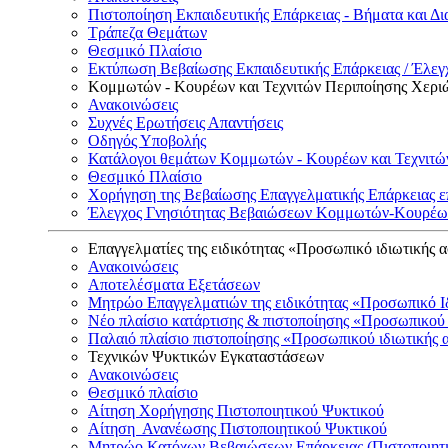
Πιστοποίηση Εκπαιδευτικής Επάρκειας - Βήματα και Δι
Τράπεζα Θεμάτων
Θεσμικό Πλαίσιο
Εκτύπωση Βεβαίωσης Εκπαιδευτικής Επάρκειας / Έλεγχ
Κομμωτών - Κουρέων και Τεχνιτών Περιποίησης Χερι
Ανακοινώσεις
Συχνές Ερωτήσεις Απαντήσεις
Οδηγός Υποβολής
Κατάλογοι θεμάτων Κομμωτών - Κουρέων και Τεχνιτώ
Θεσμικό Πλαίσιο
Χορήγηση της Βεβαίωσης Επαγγελματικής Επάρκειας ε
Έλεγχος Γνησιότητας Βεβαιώσεων Κομμωτών-Κουρέων
Επαγγελματίες της ειδικότητας «Προσωπικό ιδιωτικής 
Ανακοινώσεις
Αποτελέσματα Εξετάσεων
Μητρώο Επαγγελματιών της ειδικότητας «Προσωπικό Ι
Νέο πλαίσιο κατάρτισης & πιστοποίησης «Προσωπικού 
Παλαιό πλαίσιο πιστοποίησης «Προσωπικού ιδιωτικής 
Τεχνικών Ψυκτικών Εγκαταστάσεων
Ανακοινώσεις
Θεσμικό πλαίσιο
Αίτηση Χορήγησης Πιστοποιητικού Ψυκτικού
Αίτηση Ανανέωσης Πιστοποιητικού Ψυκτικού
Μητρώο Κατόχων Βεβαιώσεων Επάρκειας (Πιστοποιητ