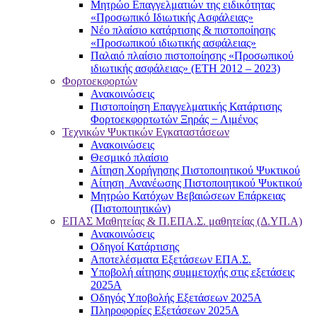
Μητρώο Επαγγελματιών της ειδικότητας
«Προσωπικό Ιδιωτικής Ασφάλειας»
Νέο πλαίσιο κατάρτισης & πιστοποίησης
«Προσωπικού ιδιωτικής ασφάλειας»
Παλαιό πλαίσιο πιστοποίησης «Προσωπικού
ιδιωτικής ασφάλειας» (ΕΤΗ 2012 – 2023)
Φορτοεκφορτών
Ανακοινώσεις
Πιστοποίηση Επαγγελματικής Κατάρτισης
Φορτοεκφορτωτών Ξηράς − Λιμένος
Τεχνικών Ψυκτικών Εγκαταστάσεων
Ανακοινώσεις
Θεσμικό πλαίσιο
Αίτηση Χορήγησης Πιστοποιητικού Ψυκτικού
Αίτηση Ανανέωσης Πιστοποιητικού Ψυκτικού
Μητρώο Κατόχων Βεβαιώσεων Επάρκειας
(Πιστοποιητικών)
ΕΠΑΣ Μαθητείας & Π.ΕΠΑ.Σ. μαθητείας (Δ.ΥΠ.Α)
Ανακοινώσεις
Oδηγοί Κατάρτισης
Αποτελέσματα Εξετάσεων ΕΠΑ.Σ.
Υποβολή αίτησης συμμετοχής στις εξετάσεις
2025Α
Οδηγός Υποβολής Εξετάσεων 2025A
Πληροφορίες Εξετάσεων 2025Α