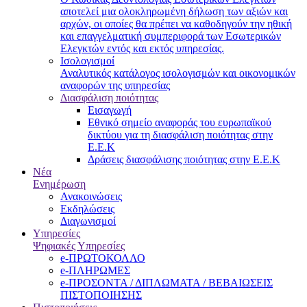
αποτελεί μια ολοκληρωμένη δήλωση των αξιών και
αρχών, οι οποίες θα πρέπει να καθοδηγούν την ηθική
και επαγγελματική συμπεριφορά των Εσωτερικών
Ελεγκτών εντός και εκτός υπηρεσίας.
Ισολογισμοί
Αναλυτικός κατάλογος ισολογισμών και οικονομικών
αναφορών της υπηρεσίας
Διασφάλιση ποιότητας
Εισαγωγή
Εθνικό σημείο αναφοράς του ευρωπαϊκού
δικτύου για τη διασφάλιση ποιότητας στην
Ε.Ε.Κ
Δράσεις διασφάλισης ποιότητας στην Ε.Ε.Κ
Νέα
Ενημέρωση
Ανακοινώσεις
Εκδηλώσεις
Διαγωνισμοί
Υπηρεσίες
Ψηφιακές Υπηρεσίες
e-ΠΡΩΤΟΚΟΛΛΟ
e-ΠΛΗΡΩΜΕΣ
e-ΠΡΟΣΟΝΤΑ / ΔΙΠΛΩΜΑΤΑ / ΒΕΒΑΙΩΣΕΙΣ
ΠΙΣΤΟΠΟΙΗΣΗΣ