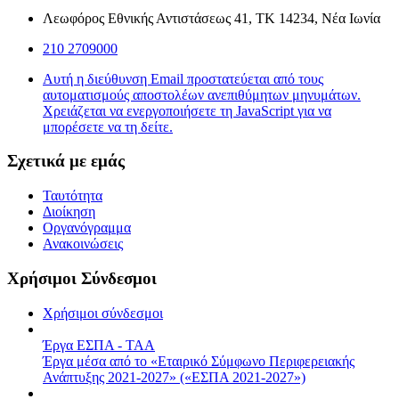
Λεωφόρος Εθνικής Αντιστάσεως 41, ΤΚ 14234, Νέα Ιωνία
210 2709000
Αυτή η διεύθυνση Email προστατεύεται από τους
αυτοματισμούς αποστολέων ανεπιθύμητων μηνυμάτων.
Χρειάζεται να ενεργοποιήσετε τη JavaScript για να
μπορέσετε να τη δείτε.
Σχετικά με εμάς
Ταυτότητα
Διοίκηση
Οργανόγραμμα
Ανακοινώσεις
Χρήσιμοι Σύνδεσμοι
Χρήσιμοι σύνδεσμοι
Έργα ΕΣΠΑ - ΤΑΑ
Έργα μέσα από το «Εταιρικό Σύμφωνο Περιφερειακής
Ανάπτυξης 2021-2027» («ΕΣΠΑ 2021-2027»)