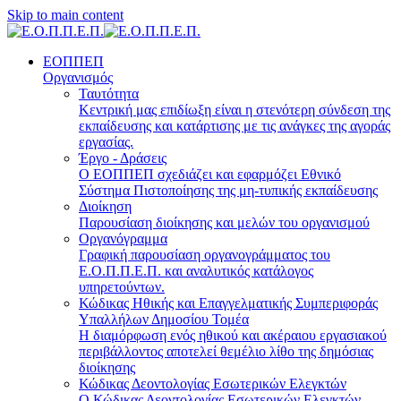
Skip to main content
ΕΟΠΠΕΠ
Οργανισμός
Ταυτότητα
Κεντρική μας επιδίωξη είναι η στενότερη σύνδεση της
εκπαίδευσης και κατάρτισης με τις ανάγκες της αγοράς
εργασίας.
Έργο - Δράσεις
Ο ΕΟΠΠΕΠ σχεδιάζει και εφαρμόζει Eθνικό
Σύστημα Πιστοποίησης της μη-τυπικής εκπαίδευσης
Διοίκηση
Παρουσίαση διοίκησης και μελών του οργανισμού
Οργανόγραμμα
Γραφική παρουσίαση οργανογράμματος του
Ε.Ο.Π.Π.Ε.Π. και αναλυτικός κατάλογος
υπηρετούντων.
Κώδικας Ηθικής και Επαγγελματικής Συμπεριφοράς
Υπαλλήλων Δημοσίου Τομέα
Η διαμόρφωση ενός ηθικού και ακέραιου εργασιακού
περιβάλλοντος αποτελεί θεμέλιο λίθο της δημόσιας
διοίκησης
Κώδικας Δεοντολογίας Εσωτερικών Ελεγκτών
Ο Κώδικας Δεοντολογίας Εσωτερικών Ελεγκτών