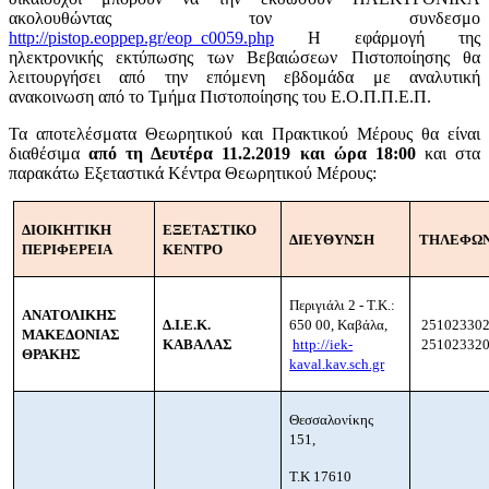
ακολουθώντας τον συνδεσμο
http://pistop.eoppep.gr/eop_c0059.php
Η εφάρμογή της
ηλεκτρονικής εκτύπωσης των Βεβαιώσεων Πιστοποίησης θα
λειτουργήσει από την επόμενη εβδομάδα με αναλυτική
ανακοινωση από το Τμήμα Πιστοποίησης του Ε.Ο.Π.Π.Ε.Π.
Τα αποτελέσματα Θεωρητικού και Πρακτικού Μέρους θα είναι
διαθέσιμα
από τη Δευτέρα 11.2.2019 και ώρα 18:00
και στα
παρακάτω Εξεταστικά Κέντρα Θεωρητικού Μέρους:
ΔΙΟΙΚΗΤΙΚΗ
ΕΞΕΤΑΣΤΙΚΟ
ΔΙΕΥΘΥΝΣΗ
ΤΗΛΕΦΩ
ΠΕΡΙΦΕΡΕΙΑ
ΚΕΝΤΡΟ
Περιγιάλι 2 - Τ.Κ.:
ΑΝΑΤΟΛΙΚΗΣ
Δ.Ι.Ε.Κ.
650 00, Καβάλα,
251023302
ΜΑΚΕΔΟΝΙΑΣ
ΚΑΒΑΛΑΣ
http://iek-
251023320
ΘΡΑΚΗΣ
kaval.kav.sch.gr
Θεσσαλονίκης
151,
Τ.Κ 17610