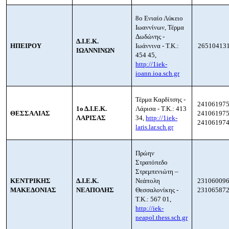
8ο Ενιαίο Λύκειο
Ιωαννίνων, Τέρμα
Δωδώνης -
Δ.Ι.Ε.Κ.
ΗΠΕΙΡΟΥ
Ιωάννινα - Τ.Κ.:
26510413
ΙΩΑΝΝΙΝΩΝ
454 45,
http://1iek-
ioann.ioa.sch.gr
Τέρμα Καρδίτσης -
241061975
1ο Δ.Ι.Ε.Κ.
Λάρισα - Τ.Κ.: 413
ΘΕΣΣΑΛΙΑΣ
241061975
ΛΑΡΙΣΑΣ
34,
http://1iek-
24106197
laris.lar.sch.gr
Πρώην
Στρατόπεδο
Στρεμπενιώτη –
ΚΕΝΤΡΙΚΗΣ
Δ.Ι.Ε.Κ.
Νεάπολη
231060096
ΜΑΚΕΔΟΝΙΑΣ
ΝΕΑΠΟΛΗΣ
Θεσσαλονίκης -
231065872
Τ.Κ.: 567 01,
http://iek-
neapol.thess.sch.gr