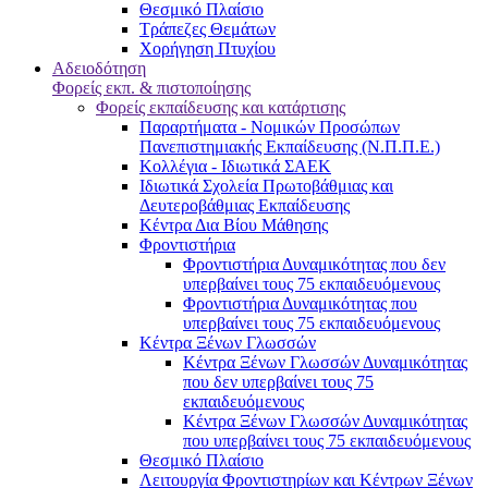
Θεσμικό Πλαίσιο
Τράπεζες Θεμάτων
Χορήγηση Πτυχίου
Αδειοδότηση
Φορείς εκπ. & πιστοποίησης
Φορείς εκπαίδευσης και κατάρτισης
Παραρτήματα - Νομικών Προσώπων
Πανεπιστημιακής Εκπαίδευσης (Ν.Π.Π.Ε.)
Κολλέγια - Ιδιωτικά ΣΑΕΚ
Ιδιωτικά Σχολεία Πρωτοβάθμιας και
Δευτεροβάθμιας Εκπαίδευσης
Κέντρα Δια Βίου Μάθησης
Φροντιστήρια
Φροντιστήρια Δυναμικότητας που δεν
υπερβαίνει τους 75 εκπαιδευόμενους
Φροντιστήρια Δυναμικότητας που
υπερβαίνει τους 75 εκπαιδευόμενους
Κέντρα Ξένων Γλωσσών
Kέντρα Ξένων Γλωσσών Δυναμικότητας
που δεν υπερβαίνει τους 75
εκπαιδευόμενους
Kέντρα Ξένων Γλωσσών Δυναμικότητας
που υπερβαίνει τους 75 εκπαιδευόμενους
Θεσμικό Πλαίσιο
Λειτουργία Φροντιστηρίων και Κέντρων Ξένων