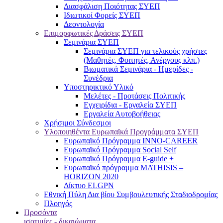
Διασφάλιση Ποιότητας ΣΥΕΠ
Ιδιωτικοί Φορείς ΣΥΕΠ
Δεοντολογία
Επιμορφωτικές Δράσεις ΣΥΕΠ
Σεμινάρια ΣΥΕΠ
Σεμινάρια ΣΥΕΠ για τελικούς χρήστες
(Μαθητές, Φοιτητές, Ανέργους κλπ.)
Βιωματικά Σεμινάρια - Ημερίδες -
Συνέδρια
Υποστηρικτικό Υλικό
Μελέτες - Προτάσεις Πολιτικής
Εγχειρίδια - Εργαλεία ΣΥΕΠ
Εργαλεία Αυτοβοήθειας
Χρήσιμοι Σύνδεσμοι
Υλοποιηθέντα Ευρωπαϊκά Προγράμματα ΣΥΕΠ
Ευρωπαϊκό Πρόγραμμα INNO-CAREER
Ευρωπαϊκό Πρόγραμμα Social Self
Ευρωπαϊκό Πρόγραμμα E-guide +
Ευρωπαϊκό πρόγραμμα MATHISIS –
HORIZON 2020
Δίκτυο ELGPN
Εθνική Πύλη Δια βίου Συμβουλευτικής Σταδιοδρομίας
Πλοηγός
Προσόντα
ισοτιμίες - δικαιώματα