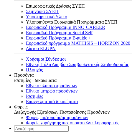
Επιμορφωτικές Δράσεις ΣΥΕΠ
Σεμινάρια ΣΥΕΠ
Υποστηρικτικό Υλικό
Υλοποιηθέντα Ευρωπαϊκά Προγράμματα ΣΥΕΠ
Ευρωπαϊκό Πρόγραμμα INNO-CAREER
Ευρωπαϊκό Πρόγραμμα Social Self
Ευρωπαϊκό Πρόγραμμα E-guide +
Ευρωπαϊκό πρόγραμμα MATHISIS – HORIZON 2020
Δίκτυο ELGPN
Χρήσιμοι Σύνδεσμοι
Εθνική Πύλη Δια βίου Συμβουλευτικής Σταδιοδρομίας
Πλοηγός
Προσόντα
ισοτιμίες - δικαιώματα
Εθνικό πλαίσιο προσόντων
Εθνικό μητρώο προσόντων
Ισοτιμίες
Επαγγελματικά δικαιώματα
Φορείς
Διεξαγωγής Εξετάσεων Πιστοποίησης Προσόντων
Φορείς πιστοποίησης προσόντων
Φορείς χορήγησης πιστοποιητικών πληροφορικής