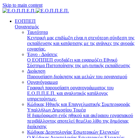
Skip to main content
ΕΟΠΠΕΠ
Οργανισμός
Ταυτότητα
Κεντρική μας επιδίωξη είναι η στενότερη σύνδεση της
εκπαίδευσης και κατάρτισης με τις ανάγκες της αγοράς
εργασίας.
Έργο - Δράσεις
Ο ΕΟΠΠΕΠ σχεδιάζει και εφαρμόζει Eθνικό
Σύστημα Πιστοποίησης της μη-τυπικής εκπαίδευσης
Διοίκηση
Παρουσίαση διοίκησης και μελών του οργανισμού
Οργανόγραμμα
Γραφική παρουσίαση οργανογράμματος του
Ε.Ο.Π.Π.Ε.Π. και αναλυτικός κατάλογος
υπηρετούντων.
Κώδικας Ηθικής και Επαγγελματικής Συμπεριφοράς
Υπαλλήλων Δημοσίου Τομέα
Η διαμόρφωση ενός ηθικού και ακέραιου εργασιακού
περιβάλλοντος αποτελεί θεμέλιο λίθο της δημόσιας
διοίκησης
Κώδικας Δεοντολογίας Εσωτερικών Ελεγκτών
Ο Κώδικας Δεοντολογίας Εσωτερικών Ελεγκτών