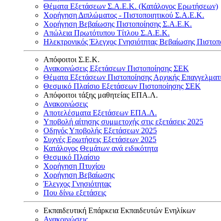
Θέματα Εξετάσεων Σ.Α.Ε.Κ. (Κατάλογος Ερωτήσεων)
Χορήγηση Διπλώματος - Πιστοποιητικού Σ.Α.Ε.Κ.
Χορήγηση Βεβαίωσης Πιστοποίησης Σ.Α.Ε.Κ.
Απώλεια Πρωτότυπου Τίτλου Σ.Α.Ε.Κ.
Ηλεκτρονικός Έλεγχος Γνησιότητας Βεβαίωσης Πιστοπ
Απόφοιτοι Σ.Ε.Κ.
Ανακοινώσεις Εξετάσεων Πιστοποίησης ΣΕΚ
Θέματα Εξετάσεων Πιστοποίησης Αρχικής Επαγγελματ
Θεσμικό Πλαίσιο Εξετάσεων Πιστοποίησης ΣΕΚ
Απόφοιτοι τάξης μαθητείας ΕΠΑ.Λ.
Ανακοινώσεις
Αποτελέσματα Εξετάσεων ΕΠΑ.Λ.
Υποβολή αίτησης συμμετοχής στις εξετάσεις 2025
Οδηγός Υποβολής Εξετάσεων 2025
Συχνές Ερωτήσεις Εξετάσεων 2025
Κατάλογος Θεμάτων ανά ειδικότητα
Θεσμικό Πλαίσιο
Χορήγηση Πτυχίου
Χορήγηση Βεβαίωσης
Έλεγχος Γνησιότητας
Που δίνω εξετάσεις
Εκπαιδευτική Επάρκεια Εκπαιδευτών Ενηλίκων
Ανακοινώσεις