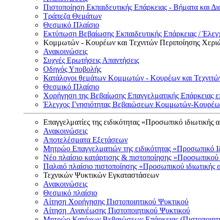
Πιστοποίηση Εκπαιδευτικής Επάρκειας - Βήματα και Δι
Τράπεζα Θεμάτων
Θεσμικό Πλαίσιο
Εκτύπωση Βεβαίωσης Εκπαιδευτικής Επάρκειας / Έλεγχ
Κομμωτών - Κουρέων και Τεχνιτών Περιποίησης Χερι
Ανακοινώσεις
Συχνές Ερωτήσεις Απαντήσεις
Οδηγός Υποβολής
Κατάλογοι θεμάτων Κομμωτών - Κουρέων και Τεχνιτώ
Θεσμικό Πλαίσιο
Χορήγηση της Βεβαίωσης Επαγγελματικής Επάρκειας ε
Έλεγχος Γνησιότητας Βεβαιώσεων Κομμωτών-Κουρέων
Επαγγελματίες της ειδικότητας «Προσωπικό ιδιωτικής 
Ανακοινώσεις
Αποτελέσματα Εξετάσεων
Μητρώο Επαγγελματιών της ειδικότητας «Προσωπικό Ι
Νέο πλαίσιο κατάρτισης & πιστοποίησης «Προσωπικού 
Παλαιό πλαίσιο πιστοποίησης «Προσωπικού ιδιωτικής 
Τεχνικών Ψυκτικών Εγκαταστάσεων
Ανακοινώσεις
Θεσμικό πλαίσιο
Αίτηση Χορήγησης Πιστοποιητικού Ψυκτικού
Αίτηση Ανανέωσης Πιστοποιητικού Ψυκτικού
Μητρώο Κατόχων Βεβαιώσεων Επάρκειας (Πιστοποιητ