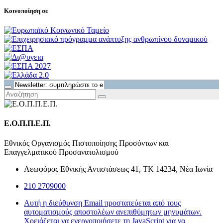
Κοινοποίηση σε
Ε.Ο.Π.Π.Ε.Π.
Εθνικός Οργανισμός Πιστοποίησης Προσόντων και
Επαγγελματικού Προσανατολισμού
Λεωφόρος Εθνικής Αντιστάσεως 41, ΤΚ 14234, Νέα Ιωνία
210 2709000
Αυτή η διεύθυνση Email προστατεύεται από τους
αυτοματισμούς αποστολέων ανεπιθύμητων μηνυμάτων.
Χρειάζεται να ενεργοποιήσετε τη JavaScript για να