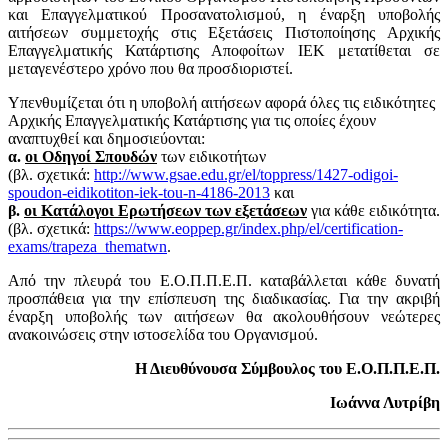
και Επαγγελματικού Προσανατολισμού, η έναρξη υποβολής
αιτήσεων συμμετοχής στις Εξετάσεις Πιστοποίησης Αρχικής
Επαγγελματικής Κατάρτισης Αποφοίτων ΙΕΚ μετατίθεται σε
μεταγενέστερο χρόνο που θα προσδιοριστεί.
Υπενθυμίζεται ότι η υποβολή αιτήσεων αφορά όλες τις ειδικότητες
Αρχικής Επαγγελματικής Κατάρτισης για τις οποίες έχουν
αναπτυχθεί και δημοσιεύονται:
α.
οι Οδηγοί Σπουδών
των ειδικοτήτων
(βλ. σχετικά:
http://www.gsae.edu.gr/el/toppress/1427-odigoi-
spoudon-eidikotiton-iek-tou-n-4186-2013
και
β.
οι Κατάλογοι Ερωτήσεων των εξετάσεων
για κάθε ειδικότητα.
(βλ. σχετικά:
https://www.eoppep.gr/index.php/el/certification-
exams/trapeza_thematwn
.
Από την πλευρά του Ε.Ο.Π.Π.Ε.Π. καταβάλλεται κάθε δυνατή
προσπάθεια για την επίσπευση της διαδικασίας. Για την ακριβή
έναρξη υποβολής των αιτήσεων θα ακολουθήσουν νεώτερες
ανακοινώσεις στην ιστοσελίδα του Οργανισμού.
Η Διευθύνουσα Σύμβουλος του Ε.Ο.Π.Π.Ε.Π.
Ιωάννα Λυτρίβη