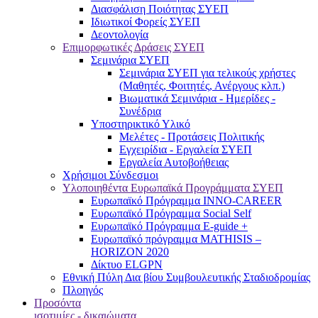
Διασφάλιση Ποιότητας ΣΥΕΠ
Ιδιωτικοί Φορείς ΣΥΕΠ
Δεοντολογία
Επιμορφωτικές Δράσεις ΣΥΕΠ
Σεμινάρια ΣΥΕΠ
Σεμινάρια ΣΥΕΠ για τελικούς χρήστες
(Μαθητές, Φοιτητές, Ανέργους κλπ.)
Βιωματικά Σεμινάρια - Ημερίδες -
Συνέδρια
Υποστηρικτικό Υλικό
Μελέτες - Προτάσεις Πολιτικής
Εγχειρίδια - Εργαλεία ΣΥΕΠ
Εργαλεία Αυτοβοήθειας
Χρήσιμοι Σύνδεσμοι
Υλοποιηθέντα Ευρωπαϊκά Προγράμματα ΣΥΕΠ
Ευρωπαϊκό Πρόγραμμα INNO-CAREER
Ευρωπαϊκό Πρόγραμμα Social Self
Ευρωπαϊκό Πρόγραμμα E-guide +
Ευρωπαϊκό πρόγραμμα MATHISIS –
HORIZON 2020
Δίκτυο ELGPN
Εθνική Πύλη Δια βίου Συμβουλευτικής Σταδιοδρομίας
Πλοηγός
Προσόντα
ισοτιμίες - δικαιώματα