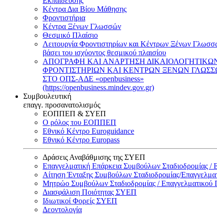
Εκπαίδευσης
Κέντρα Δια Βίου Μάθησης
Φροντιστήρια
Κέντρα Ξένων Γλωσσών
Θεσμικό Πλαίσιο
Λειτουργία Φροντιστηρίων και Κέντρων Ξένων Γλωσσ
βάσει του ισχύοντος θεσμικού πλαισίου
ΑΠΟΓΡΑΦΗ ΚΑΙ ΑΝΑΡΤΗΣΗ ΔΙΚΑΙΟΛΟΓΗΤΙΚΩ
ΦΡΟΝΤΙΣΤΗΡΙΩΝ ΚΑΙ ΚΕΝΤΡΩΝ ΞΕΝΩΝ ΓΛΩΣ
ΣΤΟ ΟΠΣ-ΑΔΕ «openbusiness»
(https://openbusiness.mindev.gov.gr)
Συμβουλευτική
επαγγ. προσανατολισμός
ΕΟΠΠΕΠ & ΣΥΕΠ
Ο ρόλος του ΕΟΠΠΕΠ
Εθνικό Κέντρο Euroguidance
Εθνικό Κέντρο Europass
Δράσεις Αναβάθμισης της ΣΥΕΠ
Επαγγελματική Επάρκεια Συμβούλων Σταδιοδρομίας /
Αίτηση Ένταξης Συμβούλων Σταδιοδρομίας/Επαγγελμ
Μητρώο Συμβούλων Σταδιοδρομίας / Επαγγελματικού
Διασφάλιση Ποιότητας ΣΥΕΠ
Ιδιωτικοί Φορείς ΣΥΕΠ
Δεοντολογία