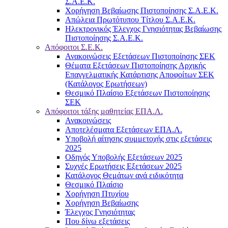
Σ.Α.Ε.Κ.
Χορήγηση Βεβαίωσης Πιστοποίησης Σ.Α.Ε.Κ.
Απώλεια Πρωτότυπου Τίτλου Σ.Α.Ε.Κ.
Ηλεκτρονικός Έλεγχος Γνησιότητας Βεβαίωσης
Πιστοποίησης Σ.Α.Ε.Κ.
Απόφοιτοι Σ.Ε.Κ.
Ανακοινώσεις Εξετάσεων Πιστοποίησης ΣΕΚ
Θέματα Εξετάσεων Πιστοποίησης Αρχικής
Επαγγελματικής Κατάρτισης Αποφοίτων ΣΕΚ
(Κατάλογος Ερωτήσεων)
Θεσμικό Πλαίσιο Εξετάσεων Πιστοποίησης
ΣΕΚ
Απόφοιτοι τάξης μαθητείας ΕΠΑ.Λ.
Ανακοινώσεις
Αποτελέσματα Εξετάσεων ΕΠΑ.Λ.
Υποβολή αίτησης συμμετοχής στις εξετάσεις
2025
Οδηγός Υποβολής Εξετάσεων 2025
Συχνές Ερωτήσεις Εξετάσεων 2025
Κατάλογος Θεμάτων ανά ειδικότητα
Θεσμικό Πλαίσιο
Χορήγηση Πτυχίου
Χορήγηση Βεβαίωσης
Έλεγχος Γνησιότητας
Που δίνω εξετάσεις