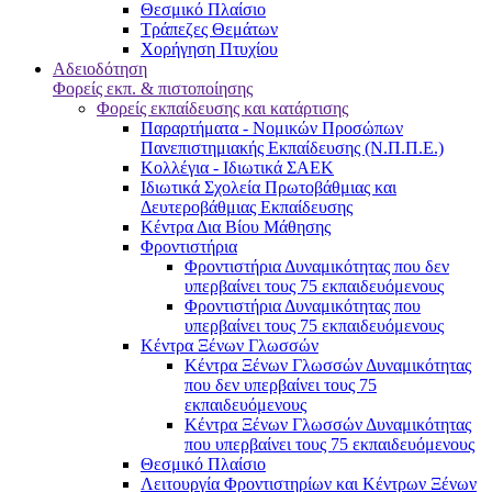
Θεσμικό Πλαίσιο
Τράπεζες Θεμάτων
Χορήγηση Πτυχίου
Αδειοδότηση
Φορείς εκπ. & πιστοποίησης
Φορείς εκπαίδευσης και κατάρτισης
Παραρτήματα - Νομικών Προσώπων
Πανεπιστημιακής Εκπαίδευσης (Ν.Π.Π.Ε.)
Κολλέγια - Ιδιωτικά ΣΑΕΚ
Ιδιωτικά Σχολεία Πρωτοβάθμιας και
Δευτεροβάθμιας Εκπαίδευσης
Κέντρα Δια Βίου Μάθησης
Φροντιστήρια
Φροντιστήρια Δυναμικότητας που δεν
υπερβαίνει τους 75 εκπαιδευόμενους
Φροντιστήρια Δυναμικότητας που
υπερβαίνει τους 75 εκπαιδευόμενους
Κέντρα Ξένων Γλωσσών
Kέντρα Ξένων Γλωσσών Δυναμικότητας
που δεν υπερβαίνει τους 75
εκπαιδευόμενους
Kέντρα Ξένων Γλωσσών Δυναμικότητας
που υπερβαίνει τους 75 εκπαιδευόμενους
Θεσμικό Πλαίσιο
Λειτουργία Φροντιστηρίων και Κέντρων Ξένων