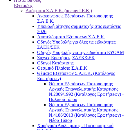
Πιστοποιήσεις
Εξετάσεις
Απόφοιτοι Σ.Α.Ε.Κ. (πρώην Ι.Ε.Κ.)
Ανακοινώσεις Εξετάσεων Πιστοποίησης
Σ.Α.Ε.Κ.
Υποβολή αίτησης συμμετοχής στις εξετάσεις
2026
Αποτελέσματα Εξετάσεων Σ.Α.Ε.Κ.
Οδηγός Υποβολής για όλες τις ειδικότητες
ΣΑΕΚ/ΣΕΚ
Οδηγός Υποβολής για την ειδικότητα ΕΥΟΑΜ
Συχνές Ερωτήσεις ΣΑΕΚ/ΣΕΚ
Οδηγοί Κατάρτισης
Θεσμικό Πλαίσιο Σ.Α.Ε.Κ.
Θέματα Εξετάσεων Σ.Α.Ε.Κ. (Κατάλογος
Ερωτήσεων)
Θέματα Εξετάσεων Πιστοποίησης
Αρχικής Επαγγελματικής Κατάρτισης
Ν.2009/1992 (Κατάλογος Ερωτήσεων) -
Παλαιού τύπου
Θέματα Εξετάσεων Πιστοποίησης
Αρχικής Επαγγελματικής Κατάρτισης
Ν.4186/2013 (Κατάλογος Ερωτήσεων) -
Νέου Τύπου
Χορήγηση Διπλώματος - Πιστοποιητικού