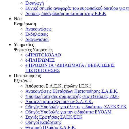
Εισαγωγή
Εθνικό σημείο αναφοράς του ευρωπαϊκού δικτύου για τ
Δράσεις διασφάλισης ποιότητας στην Ε.Ε.Κ
Νέα
Ενημέρωση
Ανακοινώσεις
Εκδηλώσεις
Διαγωνισμοί
Υπηρεσίες
Ψηφιακές Υπηρεσίες
e-ΠΡΩΤΟΚΟΛΛΟ
e-ΠΛΗΡΩΜΕΣ
e-ΠΡΟΣΟΝΤΑ / ΔΙΠΛΩΜΑΤΑ / ΒΕΒΑΙΩΣΕΙΣ
ΠΙΣΤΟΠΟΙΗΣΗΣ
Πιστοποιήσεις
Εξετάσεις
Απόφοιτοι Σ.Α.Ε.Κ. (πρώην Ι.Ε.Κ.)
Ανακοινώσεις Εξετάσεων Πιστοποίησης Σ.Α.Ε.Κ.
Υποβολή αίτησης συμμετοχής στις εξετάσεις 2026
Αποτελέσματα Εξετάσεων Σ.Α.Ε.Κ.
Οδηγός Υποβολής για όλες τις ειδικότητες ΣΑΕΚ/ΣΕΚ
Οδηγός Υποβολής για την ειδικότητα ΕΥΟΑΜ
Συχνές Ερωτήσεις ΣΑΕΚ/ΣΕΚ
Οδηγοί Κατάρτισης
Θεσμικό Πλαίσιο Σ.Α.Ε.Κ.