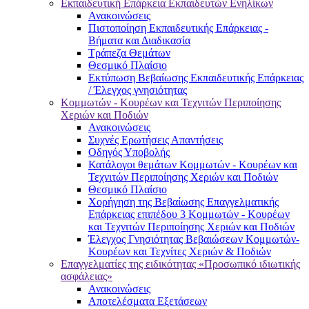
Εκπαιδευτική Επάρκεια Εκπαιδευτών Ενηλίκων
Ανακοινώσεις
Πιστοποίηση Εκπαιδευτικής Επάρκειας -
Βήματα και Διαδικασία
Τράπεζα Θεμάτων
Θεσμικό Πλαίσιο
Εκτύπωση Βεβαίωσης Εκπαιδευτικής Επάρκειας
/ Έλεγχος γνησιότητας
Κομμωτών - Κουρέων και Τεχνιτών Περιποίησης
Χεριών και Ποδιών
Ανακοινώσεις
Συχνές Ερωτήσεις Απαντήσεις
Οδηγός Υποβολής
Κατάλογοι θεμάτων Κομμωτών - Κουρέων και
Τεχνιτών Περιποίησης Χεριών και Ποδιών
Θεσμικό Πλαίσιο
Χορήγηση της Βεβαίωσης Επαγγελματικής
Επάρκειας επιπέδου 3 Κομμωτών - Κουρέων
και Τεχνιτών Περιποίησης Χεριών και Ποδιών
Έλεγχος Γνησιότητας Βεβαιώσεων Κομμωτών-
Κουρέων και Τεχνίτες Χεριών & Ποδιών
Επαγγελματίες της ειδικότητας «Προσωπικό ιδιωτικής
ασφάλειας»
Ανακοινώσεις
Αποτελέσματα Εξετάσεων