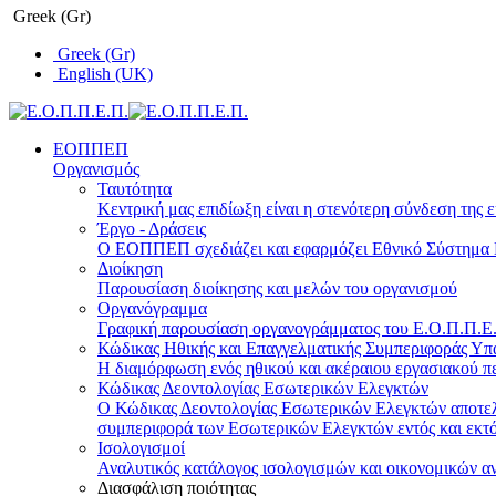
Greek (Gr)
Greek (Gr)
English (UK)
ΕΟΠΠΕΠ
Οργανισμός
Ταυτότητα
Κεντρική μας επιδίωξη είναι η στενότερη σύνδεση της ε
Έργο - Δράσεις
Ο ΕΟΠΠΕΠ σχεδιάζει και εφαρμόζει Eθνικό Σύστημα Π
Διοίκηση
Παρουσίαση διοίκησης και μελών του οργανισμού
Οργανόγραμμα
Γραφική παρουσίαση οργανογράμματος του Ε.Ο.Π.Π.Ε.Π
Κώδικας Ηθικής και Επαγγελματικής Συμπεριφοράς Υ
Η διαμόρφωση ενός ηθικού και ακέραιου εργασιακού πε
Κώδικας Δεοντολογίας Εσωτερικών Ελεγκτών
Ο Κώδικας Δεοντολογίας Εσωτερικών Ελεγκτών αποτελε
συμπεριφορά των Εσωτερικών Ελεγκτών εντός και εκτό
Ισολογισμοί
Αναλυτικός κατάλογος ισολογισμών και οικονομικών α
Διασφάλιση ποιότητας