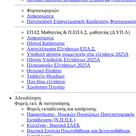
Φορτοεκφορτών
Ανακοινώσεις
Πιστοποίηση Επαγγελματικής Κατάρτισης Φορτοεκφορ
ΕΠΑΣ Μαθητείας & Π.ΕΠΑ.Σ. μαθητείας (Δ.ΥΠ.Α)
Ανακοινώσεις
Oδηγοί Κατάρτισης
Αποτελέσματα Εξετάσεων ΕΠΑ.Σ.
Υποβολή αίτησης συμμετοχής στις εξετάσεις 2025Α
Οδηγός Υποβολής Εξετάσεων 2025A
Πληροφορίες Εξετάσεων 2025Α
Θεσμικό Πλαίσιο
Τράπεζες Θεμάτων
Που δίνω εξετάσεις
Χορήγηση Πτυχίου
Αδειοδότηση
Φορείς εκπ. & πιστοποίησης
Φορείς εκπαίδευσης και κατάρτισης
Παραρτήματα - Νομικών Προσώπων Πανεπιστημιακής
Εκπαίδευσης (Ν.Π.Π.Ε.)
Κολλέγια - Ιδιωτικά ΣΑΕΚ
Ιδιωτικά Σχολεία Πρωτοβάθμιας και Δευτεροβάθμιας