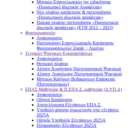
Μητρώο Επαγγελματιών της ειδικότητας
«Προσωπικό Ιδιωτικής Ασφάλειας»
Νέο πλαίσιο κατάρτισης & πιστοποίησης
«Προσωπικού ιδιωτικής ασφάλειας»
Παλαιό πλαίσιο πιστοποίησης «Προσωπικού
ιδιωτικής ασφάλειας» (ΕΤΗ 2012 – 2023)
Φορτοεκφορτών
Ανακοινώσεις
Πιστοποίηση Επαγγελματικής Κατάρτισης
Φορτοεκφορτωτών Ξηράς − Λιμένος
Τεχνικών Ψυκτικών Εγκαταστάσεων
Ανακοινώσεις
Θεσμικό πλαίσιο
Αίτηση Χορήγησης Πιστοποιητικού Ψυκτικού
Αίτηση Ανανέωσης Πιστοποιητικού Ψυκτικού
Μητρώο Κατόχων Βεβαιώσεων Επάρκειας
(Πιστοποιητικών)
ΕΠΑΣ Μαθητείας & Π.ΕΠΑ.Σ. μαθητείας (Δ.ΥΠ.Α)
Ανακοινώσεις
Oδηγοί Κατάρτισης
Αποτελέσματα Εξετάσεων ΕΠΑ.Σ.
Υποβολή αίτησης συμμετοχής στις εξετάσεις
2025Α
Οδηγός Υποβολής Εξετάσεων 2025A
Πληροφορίες Εξετάσεων 2025Α