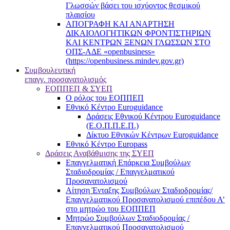
Γλωσσών βάσει του ισχύοντος θεσμικού
πλαισίου
ΑΠΟΓΡΑΦΗ ΚΑΙ ΑΝΑΡΤΗΣΗ
ΔΙΚΑΙΟΛΟΓΗΤΙΚΩΝ ΦΡΟΝΤΙΣΤΗΡΙΩΝ
ΚΑΙ ΚΕΝΤΡΩΝ ΞΕΝΩΝ ΓΛΩΣΣΩΝ ΣΤΟ
ΟΠΣ-ΑΔΕ «openbusiness»
(https://openbusiness.mindev.gov.gr)
Συμβουλευτική
επαγγ. προσανατολισμός
ΕΟΠΠΕΠ & ΣΥΕΠ
Ο ρόλος του ΕΟΠΠΕΠ
Εθνικό Κέντρο Euroguidance
Δράσεις Εθνικού Κέντρου Euroguidance
(Ε.Ο.Π.Π.Ε.Π.)
Δίκτυο Εθνικών Κέντρων Euroguidance
Εθνικό Κέντρο Europass
Δράσεις Αναβάθμισης της ΣΥΕΠ
Επαγγελματική Επάρκεια Συμβούλων
Σταδιοδρομίας / Επαγγελματικού
Προσανατολισμού
Αίτηση Ένταξης Συμβούλων Σταδιοδρομίας/
Επαγγελματικού Προσανατολισμού επιπέδου Α’
στο μητρώο του ΕΟΠΠΕΠ
Μητρώο Συμβούλων Σταδιοδρομίας /
Επαγγελματικού Προσανατολισμού