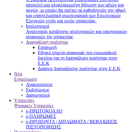
αποτελεί μια ολοκληρωμένη δήλωση των αξιών και
αρχών, οι οποίες θα πρέπει να καθοδηγούν την ηθική
και επαγγελματική συμπεριφορά των Εσωτερικών
Ελεγκτών εντός και εκτός υπηρεσίας.
Ισολογισμοί
Αναλυτικός κατάλογος ισολογισμών και οικονομικών
αναφορών της υπηρεσίας
Διασφάλιση ποιότητας
Εισαγωγή
Εθνικό σημείο αναφοράς του ευρωπαϊκού
δικτύου για τη διασφάλιση ποιότητας στην
Ε.Ε.Κ
Δράσεις διασφάλισης ποιότητας στην Ε.Ε.Κ
Νέα
Ενημέρωση
Ανακοινώσεις
Εκδηλώσεις
Διαγωνισμοί
Υπηρεσίες
Ψηφιακές Υπηρεσίες
e-ΠΡΩΤΟΚΟΛΛΟ
e-ΠΛΗΡΩΜΕΣ
e-ΠΡΟΣΟΝΤΑ / ΔΙΠΛΩΜΑΤΑ / ΒΕΒΑΙΩΣΕΙΣ
ΠΙΣΤΟΠΟΙΗΣΗΣ