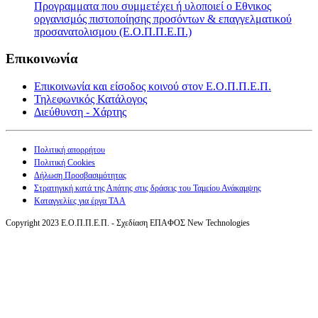
Προγραμματα που συμμετέχει ή υλοποιεί ο Εθνικος
οργανισμός πιστοποίησης προσόντων & επαγγελματικού
προσανατολισμου (Ε.Ο.Π.Π.Ε.Π.)
Επικοινωνία
Επικοινωνία και είσοδος κοινού στον Ε.Ο.Π.Π.Ε.Π.
Τηλεφωνικός Κατάλογος
Διεύθυνση - Χάρτης
Πολιτική απορρήτου
Πολιτική Cookies
Δήλωση Προσβασιμότητας
Στρατηγική κατά της Απάτης στις δράσεις του Ταμείου Ανάκαμψης
Καταγγελίες για έργα ΤΑΑ
Copyright 2023 Ε.Ο.Π.Π.Ε.Π. - Σχεδίαση ΕΠΑΦΟΣ New Technologies