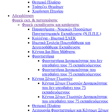
Θεσμικό Πλαίσιο
Τράπεζες Θεμάτων
Χορήγηση Πτυχίου
Αδειοδότηση
Φορείς εκπ. & πιστοποίησης
Φορείς εκπαίδευσης και κατάρτισης
Παραρτήματα - Νομικών Προσώπων
Πανεπιστημιακής Εκπαίδευσης (Ν.Π.Π.Ε.)
Κολλέγια - Ιδιωτικά ΣΑΕΚ
Ιδιωτικά Σχολεία Πρωτοβάθμιας και
Δευτεροβάθμιας Εκπαίδευσης
Κέντρα Δια Βίου Μάθησης
Φροντιστήρια
Φροντιστήρια Δυναμικότητας που δεν
υπερβαίνει τους 75 εκπαιδευόμενους
Φροντιστήρια Δυναμικότητας που
υπερβαίνει τους 75 εκπαιδευόμενους
Κέντρα Ξένων Γλωσσών
Kέντρα Ξένων Γλωσσών Δυναμικότητας
που δεν υπερβαίνει τους 75
εκπαιδευόμενους
Kέντρα Ξένων Γλωσσών Δυναμικότητας
που υπερβαίνει τους 75 εκπαιδευόμενους
Θεσμικό Πλαίσιο
Λειτουργία Φροντιστηρίων και Κέντρων Ξένων