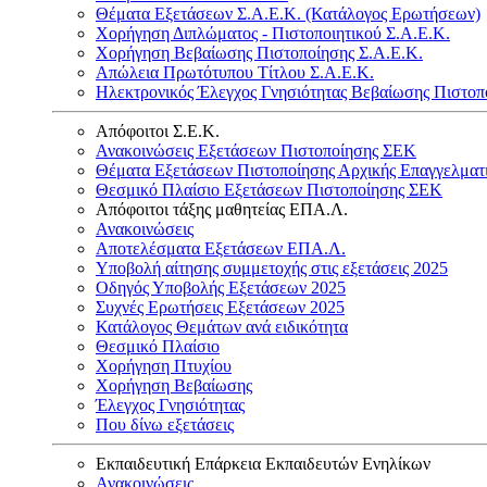
Θέματα Εξετάσεων Σ.Α.Ε.Κ. (Κατάλογος Ερωτήσεων)
Χορήγηση Διπλώματος - Πιστοποιητικού Σ.Α.Ε.Κ.
Χορήγηση Βεβαίωσης Πιστοποίησης Σ.Α.Ε.Κ.
Απώλεια Πρωτότυπου Τίτλου Σ.Α.Ε.Κ.
Ηλεκτρονικός Έλεγχος Γνησιότητας Βεβαίωσης Πιστοπ
Απόφοιτοι Σ.Ε.Κ.
Ανακοινώσεις Εξετάσεων Πιστοποίησης ΣΕΚ
Θέματα Εξετάσεων Πιστοποίησης Αρχικής Επαγγελματ
Θεσμικό Πλαίσιο Εξετάσεων Πιστοποίησης ΣΕΚ
Απόφοιτοι τάξης μαθητείας ΕΠΑ.Λ.
Ανακοινώσεις
Αποτελέσματα Εξετάσεων ΕΠΑ.Λ.
Υποβολή αίτησης συμμετοχής στις εξετάσεις 2025
Οδηγός Υποβολής Εξετάσεων 2025
Συχνές Ερωτήσεις Εξετάσεων 2025
Κατάλογος Θεμάτων ανά ειδικότητα
Θεσμικό Πλαίσιο
Χορήγηση Πτυχίου
Χορήγηση Βεβαίωσης
Έλεγχος Γνησιότητας
Που δίνω εξετάσεις
Εκπαιδευτική Επάρκεια Εκπαιδευτών Ενηλίκων
Ανακοινώσεις