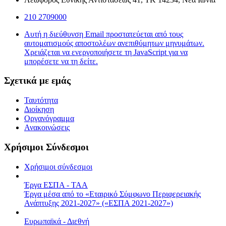
210 2709000
Αυτή η διεύθυνση Email προστατεύεται από τους
αυτοματισμούς αποστολέων ανεπιθύμητων μηνυμάτων.
Χρειάζεται να ενεργοποιήσετε τη JavaScript για να
μπορέσετε να τη δείτε.
Σχετικά με εμάς
Ταυτότητα
Διοίκηση
Οργανόγραμμα
Ανακοινώσεις
Χρήσιμοι Σύνδεσμοι
Χρήσιμοι σύνδεσμοι
Έργα ΕΣΠΑ - ΤΑΑ
Έργα μέσα από το «Εταιρικό Σύμφωνο Περιφερειακής
Ανάπτυξης 2021-2027» («ΕΣΠΑ 2021-2027»)
Ευρωπαϊκά - Διεθνή