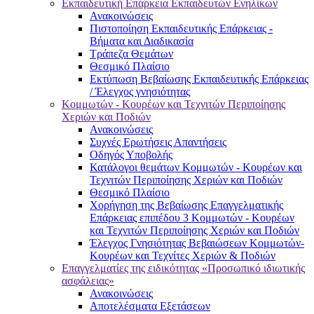
Εκπαιδευτική Επάρκεια Εκπαιδευτών Ενηλίκων
Ανακοινώσεις
Πιστοποίηση Εκπαιδευτικής Επάρκειας -
Βήματα και Διαδικασία
Τράπεζα Θεμάτων
Θεσμικό Πλαίσιο
Εκτύπωση Βεβαίωσης Εκπαιδευτικής Επάρκειας
/ Έλεγχος γνησιότητας
Κομμωτών - Κουρέων και Τεχνιτών Περιποίησης
Χεριών και Ποδιών
Ανακοινώσεις
Συχνές Ερωτήσεις Απαντήσεις
Οδηγός Υποβολής
Κατάλογοι θεμάτων Κομμωτών - Κουρέων και
Τεχνιτών Περιποίησης Χεριών και Ποδιών
Θεσμικό Πλαίσιο
Χορήγηση της Βεβαίωσης Επαγγελματικής
Επάρκειας επιπέδου 3 Κομμωτών - Κουρέων
και Τεχνιτών Περιποίησης Χεριών και Ποδιών
Έλεγχος Γνησιότητας Βεβαιώσεων Κομμωτών-
Κουρέων και Τεχνίτες Χεριών & Ποδιών
Επαγγελματίες της ειδικότητας «Προσωπικό ιδιωτικής
ασφάλειας»
Ανακοινώσεις
Αποτελέσματα Εξετάσεων