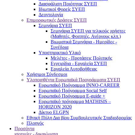
Διασφάλιση Ποιότητας ΣΥΕΠ
Ιδιωτικοί Φορείς ΣΥΕΠ
Δεοντολογία
Επιμορφωτικές Δράσεις ΣΥΕΠ
Σεμινάρια ΣΥΕΠ
Σεμινάρια ΣΥΕΠ για τελικούς χρήστες
(Μαθητές, Φοιτητές, Ανέργους κλπ.)
Βιωματικά Σεμινάρια - Ημερίδες -
Συνέδρια
Υποστηρικτικό Υλικό
Μελέτες - Προτάσεις Πολιτικής
Εγχειρίδια - Εργαλεία ΣΥΕΠ
Εργαλεία Αυτοβοήθειας
Χρήσιμοι Σύνδεσμοι
Υλοποιηθέντα Ευρωπαϊκά Προγράμματα ΣΥΕΠ
Ευρωπαϊκό Πρόγραμμα INNO-CAREER
Ευρωπαϊκό Πρόγραμμα Social Self
Ευρωπαϊκό Πρόγραμμα E-guide +
Ευρωπαϊκό πρόγραμμα MATHISIS –
HORIZON 2020
Δίκτυο ELGPN
Εθνική Πύλη Δια βίου Συμβουλευτικής Σταδιοδρομίας
Πλοηγός
Προσόντα
ισοτιμίες - δικαιώματα