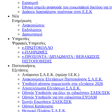
Εισαγωγή
Εθνικό σημείο αναφοράς του ευρωπαϊκού δικτύου για τ
Δράσεις διασφάλισης ποιότητας στην Ε.Ε.Κ
Νέα
Ενημέρωση
Ανακοινώσεις
Εκδηλώσεις
Διαγωνισμοί
Υπηρεσίες
Ψηφιακές Υπηρεσίες
e-ΠΡΩΤΟΚΟΛΛΟ
e-ΠΛΗΡΩΜΕΣ
e-ΠΡΟΣΟΝΤΑ / ΔΙΠΛΩΜΑΤΑ / ΒΕΒΑΙΩΣΕΙΣ
ΠΙΣΤΟΠΟΙΗΣΗΣ
Πιστοποιήσεις
Εξετάσεις
Απόφοιτοι Σ.Α.Ε.Κ. (πρώην Ι.Ε.Κ.)
Ανακοινώσεις Εξετάσεων Πιστοποίησης Σ.Α.Ε.Κ.
Υποβολή αίτησης συμμετοχής στις εξετάσεις 2026
Αποτελέσματα Εξετάσεων Σ.Α.Ε.Κ.
Οδηγός Υποβολής για όλες τις ειδικότητες ΣΑΕΚ/ΣΕΚ
Οδηγός Υποβολής για την ειδικότητα ΕΥΟΑΜ
Συχνές Ερωτήσεις ΣΑΕΚ/ΣΕΚ
Οδηγοί Κατάρτισης
Θεσμικό Πλαίσιο Σ.Α.Ε.Κ.