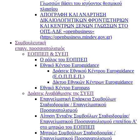
Γλωσσών βάσει του ισχύοντος θεσμικού
πλαισίου
ΑΠΟΓΡΑΦΗ ΚΑΙ ΑΝΑΡΤΗΣΗ
ΔΙΚΑΙΟΛΟΓΗΤΙΚΩΝ ΦΡΟΝΤΙΣΤΗΡΙΩΝ
ΚΑΙ ΚΕΝΤΡΩΝ ΞΕΝΩΝ ΓΛΩΣΣΩΝ ΣΤΟ
ΟΠΣ-ΑΔΕ «openbusiness»
(https://openbusiness.mindev.gov.gr)
Συμβουλευτική
επαγγ. προσανατολισμός
ΕΟΠΠΕΠ & ΣΥΕΠ
Ο ρόλος του ΕΟΠΠΕΠ
Εθνικό Κέντρο Euroguidance
Δράσεις Εθνικού Κέντρου Euroguidance
(Ε.Ο.Π.Π.Ε.Π.)
Δίκτυο Εθνικών Κέντρων Euroguidance
Εθνικό Κέντρο Europass
Δράσεις Αναβάθμισης της ΣΥΕΠ
Επαγγελματική Επάρκεια Συμβούλων
Σταδιοδρομίας / Επαγγελματικού
Προσανατολισμού
Αίτηση Ένταξης Συμβούλων Σταδιοδρομίας/
Επαγγελματικού Προσανατολισμού επιπέδου Α’
στο μητρώο του ΕΟΠΠΕΠ
Μητρώο Συμβούλων Σταδιοδρομίας /
Επαγγελματικού Προσανατολισμού