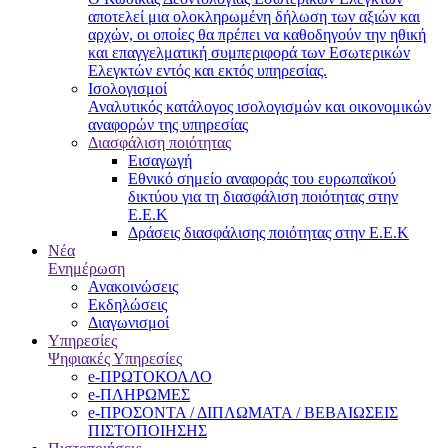
αποτελεί μια ολοκληρωμένη δήλωση των αξιών και
αρχών, οι οποίες θα πρέπει να καθοδηγούν την ηθική
και επαγγελματική συμπεριφορά των Εσωτερικών
Ελεγκτών εντός και εκτός υπηρεσίας.
Ισολογισμοί
Αναλυτικός κατάλογος ισολογισμών και οικονομικών
αναφορών της υπηρεσίας
Διασφάλιση ποιότητας
Εισαγωγή
Εθνικό σημείο αναφοράς του ευρωπαϊκού
δικτύου για τη διασφάλιση ποιότητας στην
Ε.Ε.Κ
Δράσεις διασφάλισης ποιότητας στην Ε.Ε.Κ
Νέα
Ενημέρωση
Ανακοινώσεις
Εκδηλώσεις
Διαγωνισμοί
Υπηρεσίες
Ψηφιακές Υπηρεσίες
e-ΠΡΩΤΟΚΟΛΛΟ
e-ΠΛΗΡΩΜΕΣ
e-ΠΡΟΣΟΝΤΑ / ΔΙΠΛΩΜΑΤΑ / ΒΕΒΑΙΩΣΕΙΣ
ΠΙΣΤΟΠΟΙΗΣΗΣ