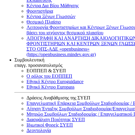
Εκπαίδευσης
Κέντρα Δια Βίου Μάθησης
Φροντιστήρια
Κέντρα Ξένων Γλωσσών
Θεσμικό Πλαίσιο
Λειτουργία Φροντιστηρίων και Κέντρων Ξένων Γλωσσ
βάσει του ισχύοντος θεσμικού πλαισίου
ΑΠΟΓΡΑΦΗ ΚΑΙ ΑΝΑΡΤΗΣΗ ΔΙΚΑΙΟΛΟΓΗΤΙΚΩ
ΦΡΟΝΤΙΣΤΗΡΙΩΝ ΚΑΙ ΚΕΝΤΡΩΝ ΞΕΝΩΝ ΓΛΩΣ
ΣΤΟ ΟΠΣ-ΑΔΕ «openbusiness»
(https://openbusiness.mindev.gov.gr)
Συμβουλευτική
επαγγ. προσανατολισμός
ΕΟΠΠΕΠ & ΣΥΕΠ
Ο ρόλος του ΕΟΠΠΕΠ
Εθνικό Κέντρο Euroguidance
Εθνικό Κέντρο Europass
Δράσεις Αναβάθμισης της ΣΥΕΠ
Επαγγελματική Επάρκεια Συμβούλων Σταδιοδρομίας /
Αίτηση Ένταξης Συμβούλων Σταδιοδρομίας/Επαγγελμ
Μητρώο Συμβούλων Σταδιοδρομίας / Επαγγελματικού
Διασφάλιση Ποιότητας ΣΥΕΠ
Ιδιωτικοί Φορείς ΣΥΕΠ
Δεοντολογία