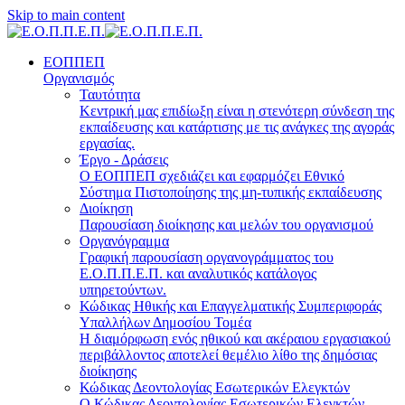
Skip to main content
ΕΟΠΠΕΠ
Οργανισμός
Ταυτότητα
Κεντρική μας επιδίωξη είναι η στενότερη σύνδεση της
εκπαίδευσης και κατάρτισης με τις ανάγκες της αγοράς
εργασίας.
Έργο - Δράσεις
Ο ΕΟΠΠΕΠ σχεδιάζει και εφαρμόζει Eθνικό
Σύστημα Πιστοποίησης της μη-τυπικής εκπαίδευσης
Διοίκηση
Παρουσίαση διοίκησης και μελών του οργανισμού
Οργανόγραμμα
Γραφική παρουσίαση οργανογράμματος του
Ε.Ο.Π.Π.Ε.Π. και αναλυτικός κατάλογος
υπηρετούντων.
Κώδικας Ηθικής και Επαγγελματικής Συμπεριφοράς
Υπαλλήλων Δημοσίου Τομέα
Η διαμόρφωση ενός ηθικού και ακέραιου εργασιακού
περιβάλλοντος αποτελεί θεμέλιο λίθο της δημόσιας
διοίκησης
Κώδικας Δεοντολογίας Εσωτερικών Ελεγκτών
Ο Κώδικας Δεοντολογίας Εσωτερικών Ελεγκτών