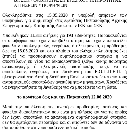
και ΣΕΚ - ΟΛΟΚΛΗΡΩΣΗ ΕΛΕΓΧΟΥ ΠΛΗΡΟΤΗΤΑΣ
ΑΙΤΗΣΕΩΝ ΥΠΟΨΗΦΙΩΝ
Ολοκληρώθηκε στις 15.05.2020 η υποβολή αιτήσεων των
υποψηφίων για συμμετοχή στις εξετάσεις Πιστοποίησης Αρχικής
Επαγγελματικής Κατάρτισης Αποφοίτων ΙΕΚ και ΣΕΚ.
Υποβλήθηκαν
11.311
αιτήσεις για
193
ειδικότητες. Παρακαλούνται
οι υποψήφιοι που έχουν υποβάλει αίτηση και έχουν αποστείλει
φάκελο δικαιολογητικών, εγγράφως ή ηλεκτρονικά, εμπρόθεσμα,
έως τις 15.05.2020 και στο πλαίσιο του ελέγχου πληρότητας έχει
ζητηθεί να προσκομίσουν συμπληρωματικά στοιχεία ή να
αποστείλουν εκ νέου τα δικαιολογητικά (λόγω κακής ποιότητας
αναπαραγωγής ή ηλεκτρονικής αποτύπωσής τους), να τα
αποστείλουν, εγγράφως, στη διεύθυνση του Ε.Ο.Π.Π.Ε.Π. ή
ηλεκτρονικά στο
Αυτή η διεύθυνση Email προστατεύεται από τους
αυτοματισμούς αποστολέων ανεπιθύμητων μηνυμάτων. Χρειάζεται
να ενεργοποιήσετε τη JavaScript για να μπορέσετε να τη δείτε.
το αργότερο έως και την Παρασκευή 12.06.2020
Μετά την παρέλευση της ανωτέρω προθεσμίας, αιτήσεις και
φάκελοι δικαιολογητικών που είναι μη πλήρεις και για τις οποίες
δεν έχουν αποσταλεί τα απαιτούμενα συμπληρωματικά στοιχεία,
δεν θα εξετάζονται περαιτέρω και οι αιτούντες δεν θα δύνανται να
συμμετάσχουν στην παρούσα εξεταστική περίοδο.