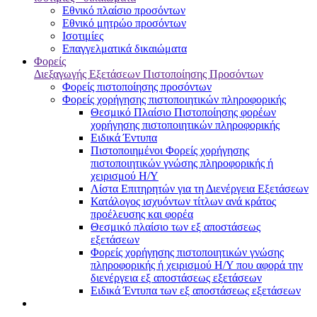
Εθνικό πλαίσιο προσόντων
Εθνικό μητρώο προσόντων
Ισοτιμίες
Επαγγελματικά δικαιώματα
Φορείς
Διεξαγωγής Εξετάσεων Πιστοποίησης Προσόντων
Φορείς πιστοποίησης προσόντων
Φορείς χορήγησης πιστοποιητικών πληροφορικής
Θεσμικό Πλαίσιο Πιστοποίησης φορέων
χορήγησης πιστοποιητικών πληροφορικής
Ειδικά Έντυπα
Πιστοποιημένοι Φορείς χορήγησης
πιστοποιητικών γνώσης πληροφορικής ή
χειρισμού Η/Υ
Λίστα Επιτηρητών για τη Διενέργεια Εξετάσεων
Κατάλογος ισχυόντων τίτλων ανά κράτος
προέλευσης και φορέα
Θεσμικό πλαίσιο των εξ αποστάσεως
εξετάσεων
Φορείς χορήγησης πιστοποιητικών γνώσης
πληροφορικής ή χειρισμού Η/Υ που αφορά την
διενέργεια εξ αποστάσεως εξετάσεων
Ειδικά Έντυπα των εξ αποστάσεως εξετάσεων