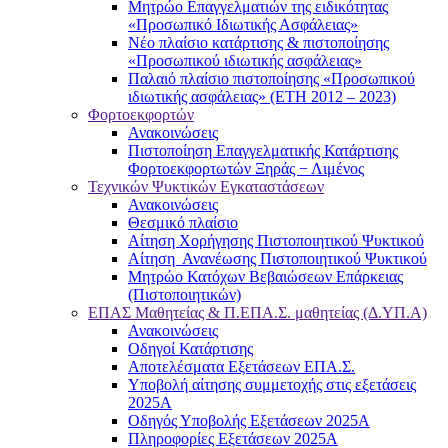
Μητρώο Επαγγελματιών της ειδικότητας
«Προσωπικό Ιδιωτικής Ασφάλειας»
Νέο πλαίσιο κατάρτισης & πιστοποίησης
«Προσωπικού ιδιωτικής ασφάλειας»
Παλαιό πλαίσιο πιστοποίησης «Προσωπικού
ιδιωτικής ασφάλειας» (ΕΤΗ 2012 – 2023)
Φορτοεκφορτών
Ανακοινώσεις
Πιστοποίηση Επαγγελματικής Κατάρτισης
Φορτοεκφορτωτών Ξηράς − Λιμένος
Τεχνικών Ψυκτικών Εγκαταστάσεων
Ανακοινώσεις
Θεσμικό πλαίσιο
Αίτηση Χορήγησης Πιστοποιητικού Ψυκτικού
Αίτηση Ανανέωσης Πιστοποιητικού Ψυκτικού
Μητρώο Κατόχων Βεβαιώσεων Επάρκειας
(Πιστοποιητικών)
ΕΠΑΣ Μαθητείας & Π.ΕΠΑ.Σ. μαθητείας (Δ.ΥΠ.Α)
Ανακοινώσεις
Oδηγοί Κατάρτισης
Αποτελέσματα Εξετάσεων ΕΠΑ.Σ.
Υποβολή αίτησης συμμετοχής στις εξετάσεις
2025Α
Οδηγός Υποβολής Εξετάσεων 2025A
Πληροφορίες Εξετάσεων 2025Α