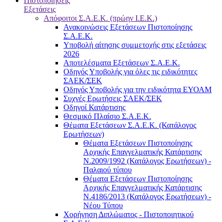
Πιστοποιήσεις
Εξετάσεις
Απόφοιτοι Σ.Α.Ε.Κ. (πρώην Ι.Ε.Κ.)
Ανακοινώσεις Εξετάσεων Πιστοποίησης
Σ.Α.Ε.Κ.
Υποβολή αίτησης συμμετοχής στις εξετάσεις
2026
Αποτελέσματα Εξετάσεων Σ.Α.Ε.Κ.
Οδηγός Υποβολής για όλες τις ειδικότητες
ΣΑΕΚ/ΣΕΚ
Οδηγός Υποβολής για την ειδικότητα ΕΥΟΑΜ
Συχνές Ερωτήσεις ΣΑΕΚ/ΣΕΚ
Οδηγοί Κατάρτισης
Θεσμικό Πλαίσιο Σ.Α.Ε.Κ.
Θέματα Εξετάσεων Σ.Α.Ε.Κ. (Κατάλογος
Ερωτήσεων)
Θέματα Εξετάσεων Πιστοποίησης
Αρχικής Επαγγελματικής Κατάρτισης
Ν.2009/1992 (Κατάλογος Ερωτήσεων) -
Παλαιού τύπου
Θέματα Εξετάσεων Πιστοποίησης
Αρχικής Επαγγελματικής Κατάρτισης
Ν.4186/2013 (Κατάλογος Ερωτήσεων) -
Νέου Τύπου
Χορήγηση Διπλώματος - Πιστοποιητικού