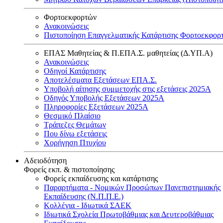
Φορτοεκφορτών
Ανακοινώσεις
Πιστοποίηση Επαγγελματικής Κατάρτισης Φορτοεκφορ
ΕΠΑΣ Μαθητείας & Π.ΕΠΑ.Σ. μαθητείας (Δ.ΥΠ.Α)
Ανακοινώσεις
Oδηγοί Κατάρτισης
Αποτελέσματα Εξετάσεων ΕΠΑ.Σ.
Υποβολή αίτησης συμμετοχής στις εξετάσεις 2025Α
Οδηγός Υποβολής Εξετάσεων 2025A
Πληροφορίες Εξετάσεων 2025Α
Θεσμικό Πλαίσιο
Τράπεζες Θεμάτων
Που δίνω εξετάσεις
Χορήγηση Πτυχίου
Αδειοδότηση
Φορείς εκπ. & πιστοποίησης
Φορείς εκπαίδευσης και κατάρτισης
Παραρτήματα - Νομικών Προσώπων Πανεπιστημιακής
Εκπαίδευσης (Ν.Π.Π.Ε.)
Κολλέγια - Ιδιωτικά ΣΑΕΚ
Ιδιωτικά Σχολεία Πρωτοβάθμιας και Δευτεροβάθμιας