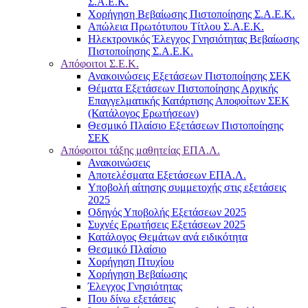
Σ.Α.Ε.Κ.
Χορήγηση Βεβαίωσης Πιστοποίησης Σ.Α.Ε.Κ.
Απώλεια Πρωτότυπου Τίτλου Σ.Α.Ε.Κ.
Ηλεκτρονικός Έλεγχος Γνησιότητας Βεβαίωσης
Πιστοποίησης Σ.Α.Ε.Κ.
Απόφοιτοι Σ.Ε.Κ.
Ανακοινώσεις Εξετάσεων Πιστοποίησης ΣΕΚ
Θέματα Εξετάσεων Πιστοποίησης Αρχικής
Επαγγελματικής Κατάρτισης Αποφοίτων ΣΕΚ
(Κατάλογος Ερωτήσεων)
Θεσμικό Πλαίσιο Εξετάσεων Πιστοποίησης
ΣΕΚ
Απόφοιτοι τάξης μαθητείας ΕΠΑ.Λ.
Ανακοινώσεις
Αποτελέσματα Εξετάσεων ΕΠΑ.Λ.
Υποβολή αίτησης συμμετοχής στις εξετάσεις
2025
Οδηγός Υποβολής Εξετάσεων 2025
Συχνές Ερωτήσεις Εξετάσεων 2025
Κατάλογος Θεμάτων ανά ειδικότητα
Θεσμικό Πλαίσιο
Χορήγηση Πτυχίου
Χορήγηση Βεβαίωσης
Έλεγχος Γνησιότητας
Που δίνω εξετάσεις