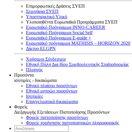
Επιμορφωτικές Δράσεις ΣΥΕΠ
Σεμινάρια ΣΥΕΠ
Υποστηρικτικό Υλικό
Υλοποιηθέντα Ευρωπαϊκά Προγράμματα ΣΥΕΠ
Ευρωπαϊκό Πρόγραμμα INNO-CAREER
Ευρωπαϊκό Πρόγραμμα Social Self
Ευρωπαϊκό Πρόγραμμα E-guide +
Ευρωπαϊκό πρόγραμμα MATHISIS – HORIZON 2020
Δίκτυο ELGPN
Χρήσιμοι Σύνδεσμοι
Εθνική Πύλη Δια βίου Συμβουλευτικής Σταδιοδρομίας
Πλοηγός
Προσόντα
ισοτιμίες - δικαιώματα
Εθνικό πλαίσιο προσόντων
Εθνικό μητρώο προσόντων
Ισοτιμίες
Επαγγελματικά δικαιώματα
Φορείς
Διεξαγωγής Εξετάσεων Πιστοποίησης Προσόντων
Φορείς πιστοποίησης προσόντων
Φορείς χορήγησης πιστοποιητικών πληροφορικής