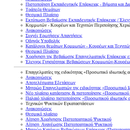
Πιστοποίηση Εκπαιδευτικής Επάρκειας - Βήματα και Δι
Τράπεζα Θεμάτων
Θεσμικό Πλαίσιο
Εκτύπωση Βεβαίωσης Εκπαιδευτικής Επάρκειας / Έλεγχ
Κομμωτών - Κουρέων και Τεχνιτών Περιποίησης Χερι
Ανακοινώσεις
Συχνές Ερωτήσεις Απαντήσεις
Οδηγός Υποβολής
Κατάλογοι θεμάτων Κομμωτών - Κουρέων και Τεχνιτώ
Θεσμικό Πλαίσιο
Χορήγηση της Βεβαίωσης Επαγγελματικής Επάρκειας ε
Έλεγχος Γνησιότητας Βεβαιώσεων Κομμωτών-Κουρέων
Επαγγελματίες της ειδικότητας «Προσωπικό ιδιωτικής 
Ανακοινώσεις
Αποτελέσματα Εξετάσεων
Μητρώο Επαγγελματιών της ειδικότητας «Προσωπικό Ι
Νέο πλαίσιο κατάρτισης & πιστοποίησης «Προσωπικού 
Παλαιό πλαίσιο πιστοποίησης «Προσωπικού ιδιωτικής 
Τεχνικών Ψυκτικών Εγκαταστάσεων
Ανακοινώσεις
Θεσμικό πλαίσιο
Αίτηση Χορήγησης Πιστοποιητικού Ψυκτικού
Αίτηση Ανανέωσης Πιστοποιητικού Ψυκτικού
Μητρώο Κατόχων Βεβαιώσεων Επάρκειας (Πιστοποιητ