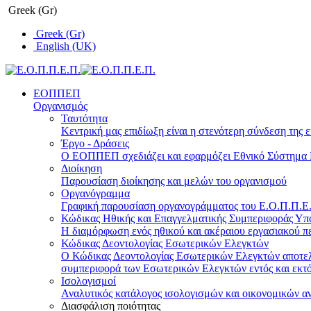
Greek (Gr)
Greek (Gr)
English (UK)
ΕΟΠΠΕΠ
Οργανισμός
Ταυτότητα
Κεντρική μας επιδίωξη είναι η στενότερη σύνδεση της ε
Έργο - Δράσεις
Ο ΕΟΠΠΕΠ σχεδιάζει και εφαρμόζει Eθνικό Σύστημα Π
Διοίκηση
Παρουσίαση διοίκησης και μελών του οργανισμού
Οργανόγραμμα
Γραφική παρουσίαση οργανογράμματος του Ε.Ο.Π.Π.Ε.Π
Κώδικας Ηθικής και Επαγγελματικής Συμπεριφοράς Υ
Η διαμόρφωση ενός ηθικού και ακέραιου εργασιακού πε
Κώδικας Δεοντολογίας Εσωτερικών Ελεγκτών
Ο Κώδικας Δεοντολογίας Εσωτερικών Ελεγκτών αποτελε
συμπεριφορά των Εσωτερικών Ελεγκτών εντός και εκτό
Ισολογισμοί
Αναλυτικός κατάλογος ισολογισμών και οικονομικών α
Διασφάλιση ποιότητας