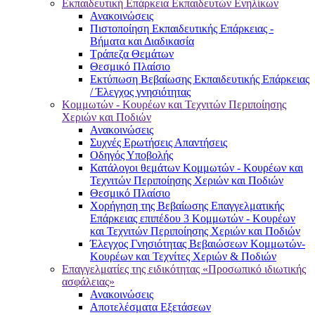
Εκπαιδευτική Επάρκεια Εκπαιδευτών Ενηλίκων
Ανακοινώσεις
Πιστοποίηση Εκπαιδευτικής Επάρκειας -
Βήματα και Διαδικασία
Τράπεζα Θεμάτων
Θεσμικό Πλαίσιο
Εκτύπωση Βεβαίωσης Εκπαιδευτικής Επάρκειας
/ Έλεγχος γνησιότητας
Κομμωτών - Κουρέων και Τεχνιτών Περιποίησης
Χεριών και Ποδιών
Ανακοινώσεις
Συχνές Ερωτήσεις Απαντήσεις
Οδηγός Υποβολής
Κατάλογοι θεμάτων Κομμωτών - Κουρέων και
Τεχνιτών Περιποίησης Χεριών και Ποδιών
Θεσμικό Πλαίσιο
Χορήγηση της Βεβαίωσης Επαγγελματικής
Επάρκειας επιπέδου 3 Κομμωτών - Κουρέων
και Τεχνιτών Περιποίησης Χεριών και Ποδιών
Έλεγχος Γνησιότητας Βεβαιώσεων Κομμωτών-
Κουρέων και Τεχνίτες Χεριών & Ποδιών
Επαγγελματίες της ειδικότητας «Προσωπικό ιδιωτικής
ασφάλειας»
Ανακοινώσεις
Αποτελέσματα Εξετάσεων