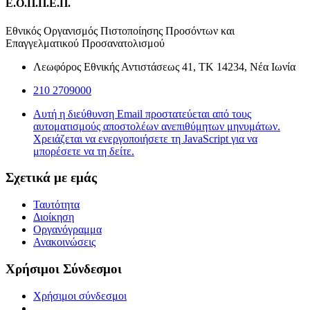
Ε.Ο.Π.Π.Ε.Π.
Εθνικός Οργανισμός Πιστοποίησης Προσόντων και
Επαγγελματικού Προσανατολισμού
Λεωφόρος Εθνικής Αντιστάσεως 41, ΤΚ 14234, Νέα Ιωνία
210 2709000
Αυτή η διεύθυνση Email προστατεύεται από τους
αυτοματισμούς αποστολέων ανεπιθύμητων μηνυμάτων.
Χρειάζεται να ενεργοποιήσετε τη JavaScript για να
μπορέσετε να τη δείτε.
Σχετικά με εμάς
Ταυτότητα
Διοίκηση
Οργανόγραμμα
Ανακοινώσεις
Χρήσιμοι Σύνδεσμοι
Χρήσιμοι σύνδεσμοι