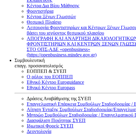
Εκπαίδευσης
Κέντρα Δια Βίου Μάθησης
Φροντιστήρια
Κέντρα Ξένων Γλωσσών
Θεσμικό Πλαίσιο
Λειτουργία Φροντιστηρίων και Κέντρων Ξένων Γλωσσ
βάσει του ισχύοντος θεσμικού πλαισίου
ΑΠΟΓΡΑΦΗ ΚΑΙ ΑΝΑΡΤΗΣΗ ΔΙΚΑΙΟΛΟΓΗΤΙΚΩ
ΦΡΟΝΤΙΣΤΗΡΙΩΝ ΚΑΙ ΚΕΝΤΡΩΝ ΞΕΝΩΝ ΓΛΩΣ
ΣΤΟ ΟΠΣ-ΑΔΕ «openbusiness»
(https://openbusiness.mindev.gov.gr)
Συμβουλευτική
επαγγ. προσανατολισμός
ΕΟΠΠΕΠ & ΣΥΕΠ
Ο ρόλος του ΕΟΠΠΕΠ
Εθνικό Κέντρο Euroguidance
Εθνικό Κέντρο Europass
Δράσεις Αναβάθμισης της ΣΥΕΠ
Επαγγελματική Επάρκεια Συμβούλων Σταδιοδρομίας /
Αίτηση Ένταξης Συμβούλων Σταδιοδρομίας/Επαγγελμ
Μητρώο Συμβούλων Σταδιοδρομίας / Επαγγελματικού
Διασφάλιση Ποιότητας ΣΥΕΠ
Ιδιωτικοί Φορείς ΣΥΕΠ
Δεοντολογία