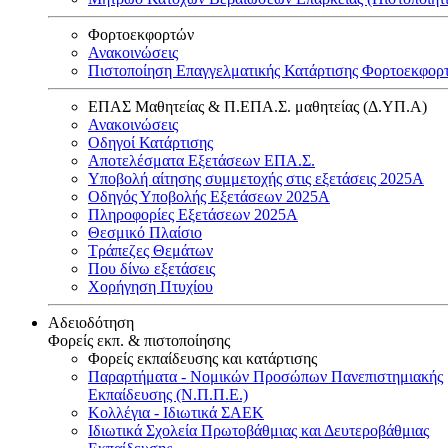
Φορτοεκφορτών
Ανακοινώσεις
Πιστοποίηση Επαγγελματικής Κατάρτισης Φορτοεκφορ
ΕΠΑΣ Μαθητείας & Π.ΕΠΑ.Σ. μαθητείας (Δ.ΥΠ.Α)
Ανακοινώσεις
Oδηγοί Κατάρτισης
Αποτελέσματα Εξετάσεων ΕΠΑ.Σ.
Υποβολή αίτησης συμμετοχής στις εξετάσεις 2025Α
Οδηγός Υποβολής Εξετάσεων 2025A
Πληροφορίες Εξετάσεων 2025Α
Θεσμικό Πλαίσιο
Τράπεζες Θεμάτων
Που δίνω εξετάσεις
Χορήγηση Πτυχίου
Αδειοδότηση
Φορείς εκπ. & πιστοποίησης
Φορείς εκπαίδευσης και κατάρτισης
Παραρτήματα - Νομικών Προσώπων Πανεπιστημιακής
Εκπαίδευσης (Ν.Π.Π.Ε.)
Κολλέγια - Ιδιωτικά ΣΑΕΚ
Ιδιωτικά Σχολεία Πρωτοβάθμιας και Δευτεροβάθμιας