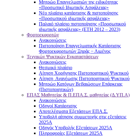
Μητρώο Επαγγελματιών της ειδικότητας
«Προσωπικό Ιδιωτικής Ασφάλειας»
Νέο πλαίσιο κατάρτισης & πιστοποίησης
«Προσωπικού ιδιωτικής ασφάλειας»
Παλαιό πλαίσιο πιστοποίησης «Προσωπικού
ιδιωτικής ασφάλειας» (ΕΤΗ 2012 – 2023)
Φορτοεκφορτών
Ανακοινώσεις
Πιστοποίηση Επαγγελματικής Κατάρτισης
Φορτοεκφορτωτών Ξηράς − Λιμένος
Τεχνικών Ψυκτικών Εγκαταστάσεων
Ανακοινώσεις
Θεσμικό πλαίσιο
Αίτηση Χορήγησης Πιστοποιητικού Ψυκτικού
Αίτηση Ανανέωσης Πιστοποιητικού Ψυκτικού
Μητρώο Κατόχων Βεβαιώσεων Επάρκειας
(Πιστοποιητικών)
ΕΠΑΣ Μαθητείας & Π.ΕΠΑ.Σ. μαθητείας (Δ.ΥΠ.Α)
Ανακοινώσεις
Oδηγοί Κατάρτισης
Αποτελέσματα Εξετάσεων ΕΠΑ.Σ.
Υποβολή αίτησης συμμετοχής στις εξετάσεις
2025Α
Οδηγός Υποβολής Εξετάσεων 2025A
Πληροφορίες Εξετάσεων 2025Α