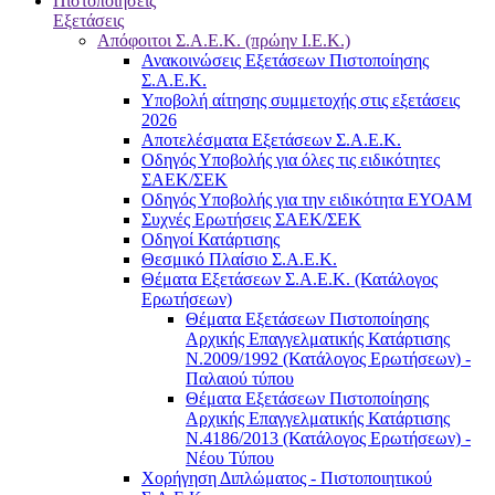
Πιστοποιήσεις
Εξετάσεις
Απόφοιτοι Σ.Α.Ε.Κ. (πρώην Ι.Ε.Κ.)
Ανακοινώσεις Εξετάσεων Πιστοποίησης
Σ.Α.Ε.Κ.
Υποβολή αίτησης συμμετοχής στις εξετάσεις
2026
Αποτελέσματα Εξετάσεων Σ.Α.Ε.Κ.
Οδηγός Υποβολής για όλες τις ειδικότητες
ΣΑΕΚ/ΣΕΚ
Οδηγός Υποβολής για την ειδικότητα ΕΥΟΑΜ
Συχνές Ερωτήσεις ΣΑΕΚ/ΣΕΚ
Οδηγοί Κατάρτισης
Θεσμικό Πλαίσιο Σ.Α.Ε.Κ.
Θέματα Εξετάσεων Σ.Α.Ε.Κ. (Κατάλογος
Ερωτήσεων)
Θέματα Εξετάσεων Πιστοποίησης
Αρχικής Επαγγελματικής Κατάρτισης
Ν.2009/1992 (Κατάλογος Ερωτήσεων) -
Παλαιού τύπου
Θέματα Εξετάσεων Πιστοποίησης
Αρχικής Επαγγελματικής Κατάρτισης
Ν.4186/2013 (Κατάλογος Ερωτήσεων) -
Νέου Τύπου
Χορήγηση Διπλώματος - Πιστοποιητικού