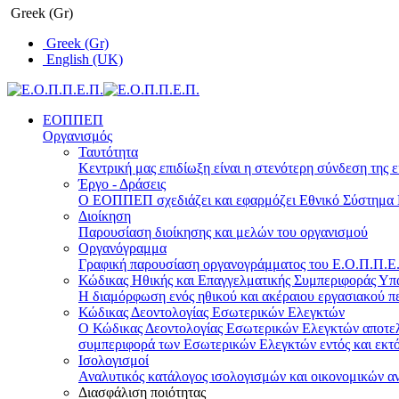
Greek (Gr)
Greek (Gr)
English (UK)
ΕΟΠΠΕΠ
Οργανισμός
Ταυτότητα
Κεντρική μας επιδίωξη είναι η στενότερη σύνδεση της ε
Έργο - Δράσεις
Ο ΕΟΠΠΕΠ σχεδιάζει και εφαρμόζει Eθνικό Σύστημα Π
Διοίκηση
Παρουσίαση διοίκησης και μελών του οργανισμού
Οργανόγραμμα
Γραφική παρουσίαση οργανογράμματος του Ε.Ο.Π.Π.Ε.Π
Κώδικας Ηθικής και Επαγγελματικής Συμπεριφοράς Υ
Η διαμόρφωση ενός ηθικού και ακέραιου εργασιακού πε
Κώδικας Δεοντολογίας Εσωτερικών Ελεγκτών
Ο Κώδικας Δεοντολογίας Εσωτερικών Ελεγκτών αποτελε
συμπεριφορά των Εσωτερικών Ελεγκτών εντός και εκτό
Ισολογισμοί
Αναλυτικός κατάλογος ισολογισμών και οικονομικών α
Διασφάλιση ποιότητας