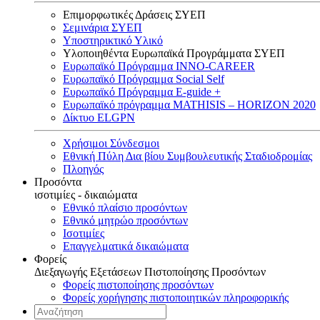
Επιμορφωτικές Δράσεις ΣΥΕΠ
Σεμινάρια ΣΥΕΠ
Υποστηρικτικό Υλικό
Υλοποιηθέντα Ευρωπαϊκά Προγράμματα ΣΥΕΠ
Ευρωπαϊκό Πρόγραμμα INNO-CAREER
Ευρωπαϊκό Πρόγραμμα Social Self
Ευρωπαϊκό Πρόγραμμα E-guide +
Ευρωπαϊκό πρόγραμμα MATHISIS – HORIZON 2020
Δίκτυο ELGPN
Χρήσιμοι Σύνδεσμοι
Εθνική Πύλη Δια βίου Συμβουλευτικής Σταδιοδρομίας
Πλοηγός
Προσόντα
ισοτιμίες - δικαιώματα
Εθνικό πλαίσιο προσόντων
Εθνικό μητρώο προσόντων
Ισοτιμίες
Επαγγελματικά δικαιώματα
Φορείς
Διεξαγωγής Εξετάσεων Πιστοποίησης Προσόντων
Φορείς πιστοποίησης προσόντων
Φορείς χορήγησης πιστοποιητικών πληροφορικής