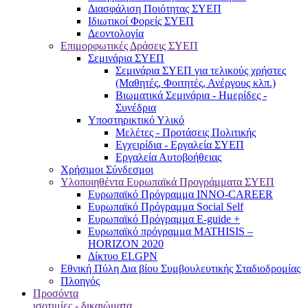
Διασφάλιση Ποιότητας ΣΥΕΠ
Ιδιωτικοί Φορείς ΣΥΕΠ
Δεοντολογία
Επιμορφωτικές Δράσεις ΣΥΕΠ
Σεμινάρια ΣΥΕΠ
Σεμινάρια ΣΥΕΠ για τελικούς χρήστες
(Μαθητές, Φοιτητές, Ανέργους κλπ.)
Βιωματικά Σεμινάρια - Ημερίδες -
Συνέδρια
Υποστηρικτικό Υλικό
Μελέτες - Προτάσεις Πολιτικής
Εγχειρίδια - Εργαλεία ΣΥΕΠ
Εργαλεία Αυτοβοήθειας
Χρήσιμοι Σύνδεσμοι
Υλοποιηθέντα Ευρωπαϊκά Προγράμματα ΣΥΕΠ
Ευρωπαϊκό Πρόγραμμα INNO-CAREER
Ευρωπαϊκό Πρόγραμμα Social Self
Ευρωπαϊκό Πρόγραμμα E-guide +
Ευρωπαϊκό πρόγραμμα MATHISIS –
HORIZON 2020
Δίκτυο ELGPN
Εθνική Πύλη Δια βίου Συμβουλευτικής Σταδιοδρομίας
Πλοηγός
Προσόντα
ισοτιμίες - δικαιώματα