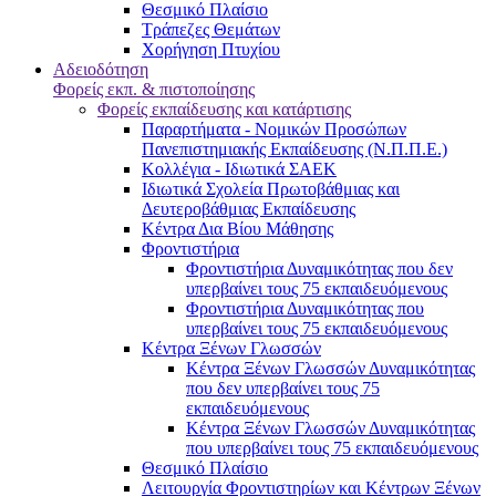
Θεσμικό Πλαίσιο
Τράπεζες Θεμάτων
Χορήγηση Πτυχίου
Αδειοδότηση
Φορείς εκπ. & πιστοποίησης
Φορείς εκπαίδευσης και κατάρτισης
Παραρτήματα - Νομικών Προσώπων
Πανεπιστημιακής Εκπαίδευσης (Ν.Π.Π.Ε.)
Κολλέγια - Ιδιωτικά ΣΑΕΚ
Ιδιωτικά Σχολεία Πρωτοβάθμιας και
Δευτεροβάθμιας Εκπαίδευσης
Κέντρα Δια Βίου Μάθησης
Φροντιστήρια
Φροντιστήρια Δυναμικότητας που δεν
υπερβαίνει τους 75 εκπαιδευόμενους
Φροντιστήρια Δυναμικότητας που
υπερβαίνει τους 75 εκπαιδευόμενους
Κέντρα Ξένων Γλωσσών
Kέντρα Ξένων Γλωσσών Δυναμικότητας
που δεν υπερβαίνει τους 75
εκπαιδευόμενους
Kέντρα Ξένων Γλωσσών Δυναμικότητας
που υπερβαίνει τους 75 εκπαιδευόμενους
Θεσμικό Πλαίσιο
Λειτουργία Φροντιστηρίων και Κέντρων Ξένων