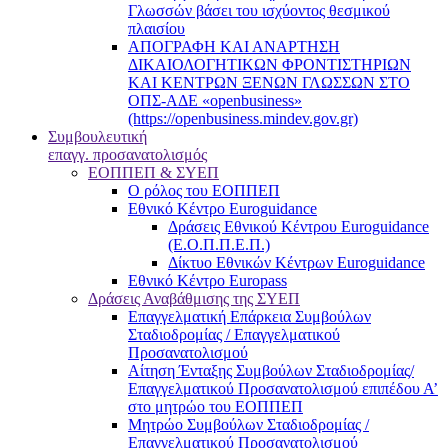
Γλωσσών βάσει του ισχύοντος θεσμικού
πλαισίου
ΑΠΟΓΡΑΦΗ ΚΑΙ ΑΝΑΡΤΗΣΗ
ΔΙΚΑΙΟΛΟΓΗΤΙΚΩΝ ΦΡΟΝΤΙΣΤΗΡΙΩΝ
ΚΑΙ ΚΕΝΤΡΩΝ ΞΕΝΩΝ ΓΛΩΣΣΩΝ ΣΤΟ
ΟΠΣ-ΑΔΕ «openbusiness»
(https://openbusiness.mindev.gov.gr)
Συμβουλευτική
επαγγ. προσανατολισμός
ΕΟΠΠΕΠ & ΣΥΕΠ
Ο ρόλος του ΕΟΠΠΕΠ
Εθνικό Κέντρο Euroguidance
Δράσεις Εθνικού Κέντρου Euroguidance
(Ε.Ο.Π.Π.Ε.Π.)
Δίκτυο Εθνικών Κέντρων Euroguidance
Εθνικό Κέντρο Europass
Δράσεις Αναβάθμισης της ΣΥΕΠ
Επαγγελματική Επάρκεια Συμβούλων
Σταδιοδρομίας / Επαγγελματικού
Προσανατολισμού
Αίτηση Ένταξης Συμβούλων Σταδιοδρομίας/
Επαγγελματικού Προσανατολισμού επιπέδου Α’
στο μητρώο του ΕΟΠΠΕΠ
Μητρώο Συμβούλων Σταδιοδρομίας /
Επαγγελματικού Προσανατολισμού