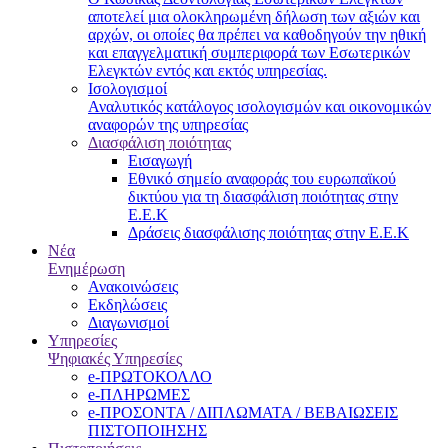
αποτελεί μια ολοκληρωμένη δήλωση των αξιών και
αρχών, οι οποίες θα πρέπει να καθοδηγούν την ηθική
και επαγγελματική συμπεριφορά των Εσωτερικών
Ελεγκτών εντός και εκτός υπηρεσίας.
Ισολογισμοί
Αναλυτικός κατάλογος ισολογισμών και οικονομικών
αναφορών της υπηρεσίας
Διασφάλιση ποιότητας
Εισαγωγή
Εθνικό σημείο αναφοράς του ευρωπαϊκού
δικτύου για τη διασφάλιση ποιότητας στην
Ε.Ε.Κ
Δράσεις διασφάλισης ποιότητας στην Ε.Ε.Κ
Νέα
Ενημέρωση
Ανακοινώσεις
Εκδηλώσεις
Διαγωνισμοί
Υπηρεσίες
Ψηφιακές Υπηρεσίες
e-ΠΡΩΤΟΚΟΛΛΟ
e-ΠΛΗΡΩΜΕΣ
e-ΠΡΟΣΟΝΤΑ / ΔΙΠΛΩΜΑΤΑ / ΒΕΒΑΙΩΣΕΙΣ
ΠΙΣΤΟΠΟΙΗΣΗΣ