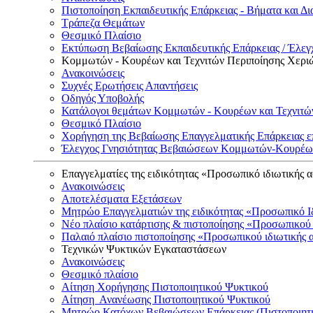
Πιστοποίηση Εκπαιδευτικής Επάρκειας - Βήματα και Δι
Τράπεζα Θεμάτων
Θεσμικό Πλαίσιο
Εκτύπωση Βεβαίωσης Εκπαιδευτικής Επάρκειας / Έλεγχ
Κομμωτών - Κουρέων και Τεχνιτών Περιποίησης Χερι
Ανακοινώσεις
Συχνές Ερωτήσεις Απαντήσεις
Οδηγός Υποβολής
Κατάλογοι θεμάτων Κομμωτών - Κουρέων και Τεχνιτώ
Θεσμικό Πλαίσιο
Χορήγηση της Βεβαίωσης Επαγγελματικής Επάρκειας ε
Έλεγχος Γνησιότητας Βεβαιώσεων Κομμωτών-Κουρέων
Επαγγελματίες της ειδικότητας «Προσωπικό ιδιωτικής 
Ανακοινώσεις
Αποτελέσματα Εξετάσεων
Μητρώο Επαγγελματιών της ειδικότητας «Προσωπικό Ι
Νέο πλαίσιο κατάρτισης & πιστοποίησης «Προσωπικού 
Παλαιό πλαίσιο πιστοποίησης «Προσωπικού ιδιωτικής 
Τεχνικών Ψυκτικών Εγκαταστάσεων
Ανακοινώσεις
Θεσμικό πλαίσιο
Αίτηση Χορήγησης Πιστοποιητικού Ψυκτικού
Αίτηση Ανανέωσης Πιστοποιητικού Ψυκτικού
Μητρώο Κατόχων Βεβαιώσεων Επάρκειας (Πιστοποιητ