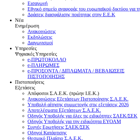
Εισαγωγή
Εθνικό σημείο αναφοράς του ευρωπαϊκού δικτύου για τ
Δράσεις διασφάλισης ποιότητας στην Ε.Ε.Κ
Νέα
Ενημέρωση
Ανακοινώσεις
Εκδηλώσεις
Διαγωνισμοί
Υπηρεσίες
Ψηφιακές Υπηρεσίες
e-ΠΡΩΤΟΚΟΛΛΟ
e-ΠΛΗΡΩΜΕΣ
e-ΠΡΟΣΟΝΤΑ / ΔΙΠΛΩΜΑΤΑ / ΒΕΒΑΙΩΣΕΙΣ
ΠΙΣΤΟΠΟΙΗΣΗΣ
Πιστοποιήσεις
Εξετάσεις
Απόφοιτοι Σ.Α.Ε.Κ. (πρώην Ι.Ε.Κ.)
Ανακοινώσεις Εξετάσεων Πιστοποίησης Σ.Α.Ε.Κ.
Υποβολή αίτησης συμμετοχής στις εξετάσεις 2026
Αποτελέσματα Εξετάσεων Σ.Α.Ε.Κ.
Οδηγός Υποβολής για όλες τις ειδικότητες ΣΑΕΚ/ΣΕΚ
Οδηγός Υποβολής για την ειδικότητα ΕΥΟΑΜ
Συχνές Ερωτήσεις ΣΑΕΚ/ΣΕΚ
Οδηγοί Κατάρτισης
Θεσμικό Πλαίσιο Σ.Α.Ε.Κ.