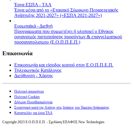
Έργα ΕΣΠΑ - ΤΑΑ
Έργα μέσα από το «Εταιρικό Σύμφωνο Περιφερειακής
Ανάπτυξης 2021-2027» («ΕΣΠΑ 2021-2027»)
Ευρωπαϊκά - Διεθνή
Προγραμματα που συμμετέχει ή υλοποιεί ο Εθνικος
οργανισμός πιστοποίησης προσόντων & επαγγελματικού
προσανατολισμου (Ε.Ο.Π.Π.Ε.Π.)
Επικοινωνία
Επικοινωνία και είσοδος κοινού στον Ε.Ο.Π.Π.Ε.Π.
Τηλεφωνικός Κατάλογος
Διεύθυνση - Χάρτης
Πολιτική απορρήτου
Πολιτική Cookies
Δήλωση Προσβασιμότητας
Στρατηγική κατά της Απάτης στις δράσεις του Ταμείου Ανάκαμψης
Καταγγελίες για έργα ΤΑΑ
Copyright 2023 Ε.Ο.Π.Π.Ε.Π. - Σχεδίαση ΕΠΑΦΟΣ New Technologies