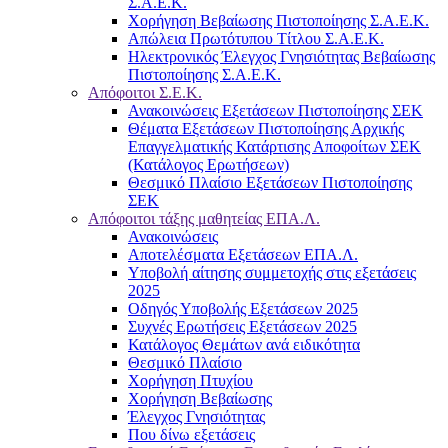
Σ.Α.Ε.Κ.
Χορήγηση Βεβαίωσης Πιστοποίησης Σ.Α.Ε.Κ.
Απώλεια Πρωτότυπου Τίτλου Σ.Α.Ε.Κ.
Ηλεκτρονικός Έλεγχος Γνησιότητας Βεβαίωσης
Πιστοποίησης Σ.Α.Ε.Κ.
Απόφοιτοι Σ.Ε.Κ.
Ανακοινώσεις Εξετάσεων Πιστοποίησης ΣΕΚ
Θέματα Εξετάσεων Πιστοποίησης Αρχικής
Επαγγελματικής Κατάρτισης Αποφοίτων ΣΕΚ
(Κατάλογος Ερωτήσεων)
Θεσμικό Πλαίσιο Εξετάσεων Πιστοποίησης
ΣΕΚ
Απόφοιτοι τάξης μαθητείας ΕΠΑ.Λ.
Ανακοινώσεις
Αποτελέσματα Εξετάσεων ΕΠΑ.Λ.
Υποβολή αίτησης συμμετοχής στις εξετάσεις
2025
Οδηγός Υποβολής Εξετάσεων 2025
Συχνές Ερωτήσεις Εξετάσεων 2025
Κατάλογος Θεμάτων ανά ειδικότητα
Θεσμικό Πλαίσιο
Χορήγηση Πτυχίου
Χορήγηση Βεβαίωσης
Έλεγχος Γνησιότητας
Που δίνω εξετάσεις