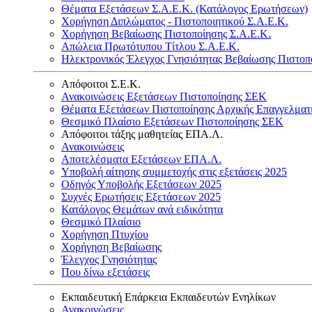
Θέματα Εξετάσεων Σ.Α.Ε.Κ. (Κατάλογος Ερωτήσεων)
Χορήγηση Διπλώματος - Πιστοποιητικού Σ.Α.Ε.Κ.
Χορήγηση Βεβαίωσης Πιστοποίησης Σ.Α.Ε.Κ.
Απώλεια Πρωτότυπου Τίτλου Σ.Α.Ε.Κ.
Ηλεκτρονικός Έλεγχος Γνησιότητας Βεβαίωσης Πιστοπ
Απόφοιτοι Σ.Ε.Κ.
Ανακοινώσεις Εξετάσεων Πιστοποίησης ΣΕΚ
Θέματα Εξετάσεων Πιστοποίησης Αρχικής Επαγγελματ
Θεσμικό Πλαίσιο Εξετάσεων Πιστοποίησης ΣΕΚ
Απόφοιτοι τάξης μαθητείας ΕΠΑ.Λ.
Ανακοινώσεις
Αποτελέσματα Εξετάσεων ΕΠΑ.Λ.
Υποβολή αίτησης συμμετοχής στις εξετάσεις 2025
Οδηγός Υποβολής Εξετάσεων 2025
Συχνές Ερωτήσεις Εξετάσεων 2025
Κατάλογος Θεμάτων ανά ειδικότητα
Θεσμικό Πλαίσιο
Χορήγηση Πτυχίου
Χορήγηση Βεβαίωσης
Έλεγχος Γνησιότητας
Που δίνω εξετάσεις
Εκπαιδευτική Επάρκεια Εκπαιδευτών Ενηλίκων
Ανακοινώσεις