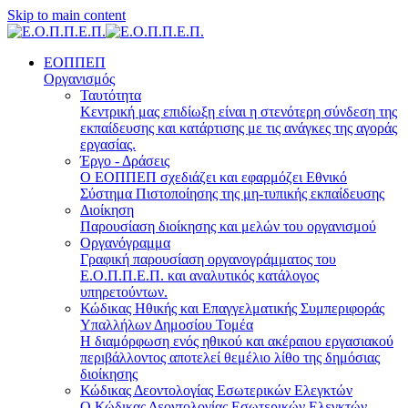
Skip to main content
ΕΟΠΠΕΠ
Οργανισμός
Ταυτότητα
Κεντρική μας επιδίωξη είναι η στενότερη σύνδεση της
εκπαίδευσης και κατάρτισης με τις ανάγκες της αγοράς
εργασίας.
Έργο - Δράσεις
Ο ΕΟΠΠΕΠ σχεδιάζει και εφαρμόζει Eθνικό
Σύστημα Πιστοποίησης της μη-τυπικής εκπαίδευσης
Διοίκηση
Παρουσίαση διοίκησης και μελών του οργανισμού
Οργανόγραμμα
Γραφική παρουσίαση οργανογράμματος του
Ε.Ο.Π.Π.Ε.Π. και αναλυτικός κατάλογος
υπηρετούντων.
Κώδικας Ηθικής και Επαγγελματικής Συμπεριφοράς
Υπαλλήλων Δημοσίου Τομέα
Η διαμόρφωση ενός ηθικού και ακέραιου εργασιακού
περιβάλλοντος αποτελεί θεμέλιο λίθο της δημόσιας
διοίκησης
Κώδικας Δεοντολογίας Εσωτερικών Ελεγκτών
Ο Κώδικας Δεοντολογίας Εσωτερικών Ελεγκτών