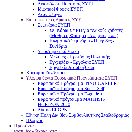
Διασφάλιση Ποιότητας ΣΥΕΠ
Ιδιωτικοί Φορείς ΣΥΕΠ
Δεοντολογία
Επιμορφωτικές Δράσεις ΣΥΕΠ
Σεμινάρια ΣΥΕΠ
Σεμινάρια ΣΥΕΠ για τελικούς χρήστες
(Μαθητές, Φοιτητές, Ανέργους κλπ.)
Βιωματικά Σεμινάρια - Ημερίδες -
Συνέδρια
Υποστηρικτικό Υλικό
Μελέτες - Προτάσεις Πολιτικής
Εγχειρίδια - Εργαλεία ΣΥΕΠ
Εργαλεία Αυτοβοήθειας
Χρήσιμοι Σύνδεσμοι
Υλοποιηθέντα Ευρωπαϊκά Προγράμματα ΣΥΕΠ
Ευρωπαϊκό Πρόγραμμα INNO-CAREER
Ευρωπαϊκό Πρόγραμμα Social Self
Ευρωπαϊκό Πρόγραμμα E-guide +
Ευρωπαϊκό πρόγραμμα MATHISIS –
HORIZON 2020
Δίκτυο ELGPN
Εθνική Πύλη Δια βίου Συμβουλευτικής Σταδιοδρομίας
Πλοηγός
Προσόντα
ισοτιμίες - δικαιώματα