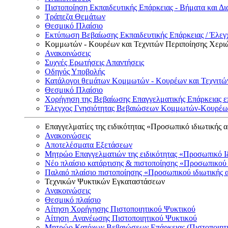
Πιστοποίηση Εκπαιδευτικής Επάρκειας - Βήματα και Δι
Τράπεζα Θεμάτων
Θεσμικό Πλαίσιο
Εκτύπωση Βεβαίωσης Εκπαιδευτικής Επάρκειας / Έλεγχ
Κομμωτών - Κουρέων και Τεχνιτών Περιποίησης Χερι
Ανακοινώσεις
Συχνές Ερωτήσεις Απαντήσεις
Οδηγός Υποβολής
Κατάλογοι θεμάτων Κομμωτών - Κουρέων και Τεχνιτώ
Θεσμικό Πλαίσιο
Χορήγηση της Βεβαίωσης Επαγγελματικής Επάρκειας ε
Έλεγχος Γνησιότητας Βεβαιώσεων Κομμωτών-Κουρέων
Επαγγελματίες της ειδικότητας «Προσωπικό ιδιωτικής 
Ανακοινώσεις
Αποτελέσματα Εξετάσεων
Μητρώο Επαγγελματιών της ειδικότητας «Προσωπικό Ι
Νέο πλαίσιο κατάρτισης & πιστοποίησης «Προσωπικού 
Παλαιό πλαίσιο πιστοποίησης «Προσωπικού ιδιωτικής 
Τεχνικών Ψυκτικών Εγκαταστάσεων
Ανακοινώσεις
Θεσμικό πλαίσιο
Αίτηση Χορήγησης Πιστοποιητικού Ψυκτικού
Αίτηση Ανανέωσης Πιστοποιητικού Ψυκτικού
Μητρώο Κατόχων Βεβαιώσεων Επάρκειας (Πιστοποιητ