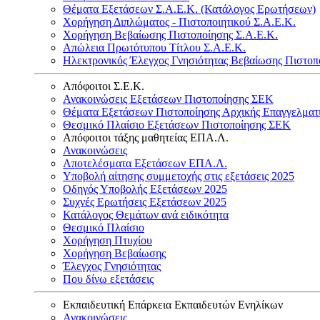
Θέματα Εξετάσεων Σ.Α.Ε.Κ. (Κατάλογος Ερωτήσεων)
Χορήγηση Διπλώματος - Πιστοποιητικού Σ.Α.Ε.Κ.
Χορήγηση Βεβαίωσης Πιστοποίησης Σ.Α.Ε.Κ.
Απώλεια Πρωτότυπου Τίτλου Σ.Α.Ε.Κ.
Ηλεκτρονικός Έλεγχος Γνησιότητας Βεβαίωσης Πιστοπ
Απόφοιτοι Σ.Ε.Κ.
Ανακοινώσεις Εξετάσεων Πιστοποίησης ΣΕΚ
Θέματα Εξετάσεων Πιστοποίησης Αρχικής Επαγγελματ
Θεσμικό Πλαίσιο Εξετάσεων Πιστοποίησης ΣΕΚ
Απόφοιτοι τάξης μαθητείας ΕΠΑ.Λ.
Ανακοινώσεις
Αποτελέσματα Εξετάσεων ΕΠΑ.Λ.
Υποβολή αίτησης συμμετοχής στις εξετάσεις 2025
Οδηγός Υποβολής Εξετάσεων 2025
Συχνές Ερωτήσεις Εξετάσεων 2025
Κατάλογος Θεμάτων ανά ειδικότητα
Θεσμικό Πλαίσιο
Χορήγηση Πτυχίου
Χορήγηση Βεβαίωσης
Έλεγχος Γνησιότητας
Που δίνω εξετάσεις
Εκπαιδευτική Επάρκεια Εκπαιδευτών Ενηλίκων
Ανακοινώσεις