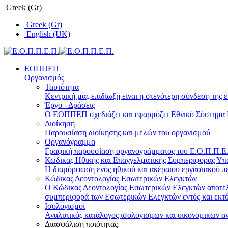
Greek (Gr)
Greek (Gr)
English (UK)
ΕΟΠΠΕΠ
Οργανισμός
Ταυτότητα
Κεντρική μας επιδίωξη είναι η στενότερη σύνδεση της ε
Έργο - Δράσεις
Ο ΕΟΠΠΕΠ σχεδιάζει και εφαρμόζει Eθνικό Σύστημα Π
Διοίκηση
Παρουσίαση διοίκησης και μελών του οργανισμού
Οργανόγραμμα
Γραφική παρουσίαση οργανογράμματος του Ε.Ο.Π.Π.Ε.Π
Κώδικας Ηθικής και Επαγγελματικής Συμπεριφοράς Υ
Η διαμόρφωση ενός ηθικού και ακέραιου εργασιακού πε
Κώδικας Δεοντολογίας Εσωτερικών Ελεγκτών
Ο Κώδικας Δεοντολογίας Εσωτερικών Ελεγκτών αποτελε
συμπεριφορά των Εσωτερικών Ελεγκτών εντός και εκτό
Ισολογισμοί
Αναλυτικός κατάλογος ισολογισμών και οικονομικών α
Διασφάλιση ποιότητας