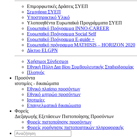
Επιμορφωτικές Δράσεις ΣΥΕΠ
Σεμινάρια ΣΥΕΠ
Υποστηρικτικό Υλικό
Υλοποιηθέντα Ευρωπαϊκά Προγράμματα ΣΥΕΠ
Ευρωπαϊκό Πρόγραμμα INNO-CAREER
Ευρωπαϊκό Πρόγραμμα Social Self
Ευρωπαϊκό Πρόγραμμα E-guide +
Ευρωπαϊκό πρόγραμμα MATHISIS – HORIZON 2020
Δίκτυο ELGPN
Χρήσιμοι Σύνδεσμοι
Εθνική Πύλη Δια βίου Συμβουλευτικής Σταδιοδρομίας
Πλοηγός
Προσόντα
ισοτιμίες - δικαιώματα
Εθνικό πλαίσιο προσόντων
Εθνικό μητρώο προσόντων
Ισοτιμίες
Επαγγελματικά δικαιώματα
Φορείς
Διεξαγωγής Εξετάσεων Πιστοποίησης Προσόντων
Φορείς πιστοποίησης προσόντων
Φορείς χορήγησης πιστοποιητικών πληροφορικής