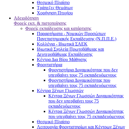
Θεσμικό Πλαίσιο
Τράπεζες Θεμάτων
Χορήγηση Πτυχίου
Αδειοδότηση
Φορείς εκπ. & πιστοποίησης
Φορείς εκπαίδευσης και κατάρτισης
Παραρτήματα - Νομικών Προσώπων
Πανεπιστημιακής Εκπαίδευσης (Ν.Π.Π.Ε.)
Κολλέγια - Ιδιωτικά ΣΑΕΚ
Ιδιωτικά Σχολεία Πρωτοβάθμιας και
Δευτεροβάθμιας Εκπαίδευσης
Κέντρα Δια Βίου Μάθησης
Φροντιστήρια
Φροντιστήρια Δυναμικότητας που δεν
υπερβαίνει τους 75 εκπαιδευόμενους
Φροντιστήρια Δυναμικότητας που
υπερβαίνει τους 75 εκπαιδευόμενους
Κέντρα Ξένων Γλωσσών
Kέντρα Ξένων Γλωσσών Δυναμικότητας
που δεν υπερβαίνει τους 75
εκπαιδευόμενους
Kέντρα Ξένων Γλωσσών Δυναμικότητας
που υπερβαίνει τους 75 εκπαιδευόμενους
Θεσμικό Πλαίσιο
Λειτουργία Φροντιστηρίων και Κέντρων Ξένων