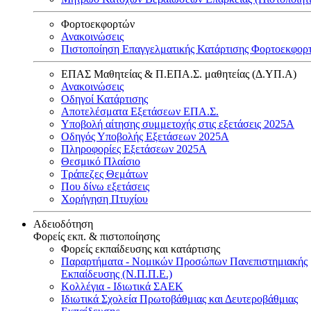
Φορτοεκφορτών
Ανακοινώσεις
Πιστοποίηση Επαγγελματικής Κατάρτισης Φορτοεκφορ
ΕΠΑΣ Μαθητείας & Π.ΕΠΑ.Σ. μαθητείας (Δ.ΥΠ.Α)
Ανακοινώσεις
Oδηγοί Κατάρτισης
Αποτελέσματα Εξετάσεων ΕΠΑ.Σ.
Υποβολή αίτησης συμμετοχής στις εξετάσεις 2025Α
Οδηγός Υποβολής Εξετάσεων 2025A
Πληροφορίες Εξετάσεων 2025Α
Θεσμικό Πλαίσιο
Τράπεζες Θεμάτων
Που δίνω εξετάσεις
Χορήγηση Πτυχίου
Αδειοδότηση
Φορείς εκπ. & πιστοποίησης
Φορείς εκπαίδευσης και κατάρτισης
Παραρτήματα - Νομικών Προσώπων Πανεπιστημιακής
Εκπαίδευσης (Ν.Π.Π.Ε.)
Κολλέγια - Ιδιωτικά ΣΑΕΚ
Ιδιωτικά Σχολεία Πρωτοβάθμιας και Δευτεροβάθμιας