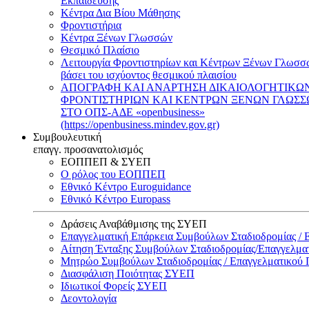
Εκπαίδευσης
Κέντρα Δια Βίου Μάθησης
Φροντιστήρια
Κέντρα Ξένων Γλωσσών
Θεσμικό Πλαίσιο
Λειτουργία Φροντιστηρίων και Κέντρων Ξένων Γλωσσ
βάσει του ισχύοντος θεσμικού πλαισίου
ΑΠΟΓΡΑΦΗ ΚΑΙ ΑΝΑΡΤΗΣΗ ΔΙΚΑΙΟΛΟΓΗΤΙΚΩ
ΦΡΟΝΤΙΣΤΗΡΙΩΝ ΚΑΙ ΚΕΝΤΡΩΝ ΞΕΝΩΝ ΓΛΩΣ
ΣΤΟ ΟΠΣ-ΑΔΕ «openbusiness»
(https://openbusiness.mindev.gov.gr)
Συμβουλευτική
επαγγ. προσανατολισμός
ΕΟΠΠΕΠ & ΣΥΕΠ
Ο ρόλος του ΕΟΠΠΕΠ
Εθνικό Κέντρο Euroguidance
Εθνικό Κέντρο Europass
Δράσεις Αναβάθμισης της ΣΥΕΠ
Επαγγελματική Επάρκεια Συμβούλων Σταδιοδρομίας /
Αίτηση Ένταξης Συμβούλων Σταδιοδρομίας/Επαγγελμ
Μητρώο Συμβούλων Σταδιοδρομίας / Επαγγελματικού
Διασφάλιση Ποιότητας ΣΥΕΠ
Ιδιωτικοί Φορείς ΣΥΕΠ
Δεοντολογία