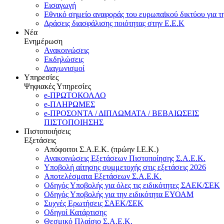
Εισαγωγή
Εθνικό σημείο αναφοράς του ευρωπαϊκού δικτύου για τ
Δράσεις διασφάλισης ποιότητας στην Ε.Ε.Κ
Νέα
Ενημέρωση
Ανακοινώσεις
Εκδηλώσεις
Διαγωνισμοί
Υπηρεσίες
Ψηφιακές Υπηρεσίες
e-ΠΡΩΤΟΚΟΛΛΟ
e-ΠΛΗΡΩΜΕΣ
e-ΠΡΟΣΟΝΤΑ / ΔΙΠΛΩΜΑΤΑ / ΒΕΒΑΙΩΣΕΙΣ
ΠΙΣΤΟΠΟΙΗΣΗΣ
Πιστοποιήσεις
Εξετάσεις
Απόφοιτοι Σ.Α.Ε.Κ. (πρώην Ι.Ε.Κ.)
Ανακοινώσεις Εξετάσεων Πιστοποίησης Σ.Α.Ε.Κ.
Υποβολή αίτησης συμμετοχής στις εξετάσεις 2026
Αποτελέσματα Εξετάσεων Σ.Α.Ε.Κ.
Οδηγός Υποβολής για όλες τις ειδικότητες ΣΑΕΚ/ΣΕΚ
Οδηγός Υποβολής για την ειδικότητα ΕΥΟΑΜ
Συχνές Ερωτήσεις ΣΑΕΚ/ΣΕΚ
Οδηγοί Κατάρτισης
Θεσμικό Πλαίσιο Σ.Α.Ε.Κ.