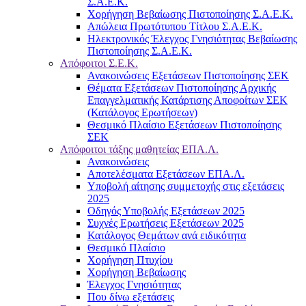
Σ.Α.Ε.Κ.
Χορήγηση Βεβαίωσης Πιστοποίησης Σ.Α.Ε.Κ.
Απώλεια Πρωτότυπου Τίτλου Σ.Α.Ε.Κ.
Ηλεκτρονικός Έλεγχος Γνησιότητας Βεβαίωσης
Πιστοποίησης Σ.Α.Ε.Κ.
Απόφοιτοι Σ.Ε.Κ.
Ανακοινώσεις Εξετάσεων Πιστοποίησης ΣΕΚ
Θέματα Εξετάσεων Πιστοποίησης Αρχικής
Επαγγελματικής Κατάρτισης Αποφοίτων ΣΕΚ
(Κατάλογος Ερωτήσεων)
Θεσμικό Πλαίσιο Εξετάσεων Πιστοποίησης
ΣΕΚ
Απόφοιτοι τάξης μαθητείας ΕΠΑ.Λ.
Ανακοινώσεις
Αποτελέσματα Εξετάσεων ΕΠΑ.Λ.
Υποβολή αίτησης συμμετοχής στις εξετάσεις
2025
Οδηγός Υποβολής Εξετάσεων 2025
Συχνές Ερωτήσεις Εξετάσεων 2025
Κατάλογος Θεμάτων ανά ειδικότητα
Θεσμικό Πλαίσιο
Χορήγηση Πτυχίου
Χορήγηση Βεβαίωσης
Έλεγχος Γνησιότητας
Που δίνω εξετάσεις