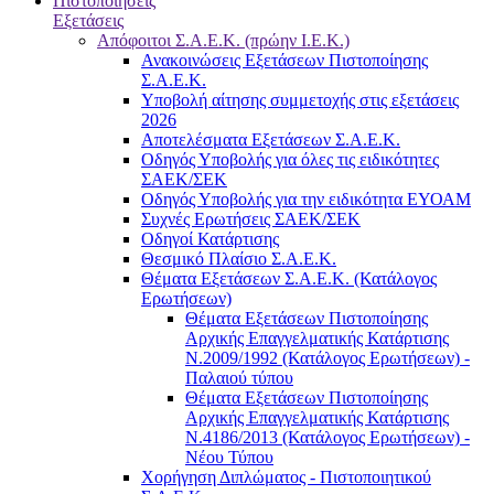
Πιστοποιήσεις
Εξετάσεις
Απόφοιτοι Σ.Α.Ε.Κ. (πρώην Ι.Ε.Κ.)
Ανακοινώσεις Εξετάσεων Πιστοποίησης
Σ.Α.Ε.Κ.
Υποβολή αίτησης συμμετοχής στις εξετάσεις
2026
Αποτελέσματα Εξετάσεων Σ.Α.Ε.Κ.
Οδηγός Υποβολής για όλες τις ειδικότητες
ΣΑΕΚ/ΣΕΚ
Οδηγός Υποβολής για την ειδικότητα ΕΥΟΑΜ
Συχνές Ερωτήσεις ΣΑΕΚ/ΣΕΚ
Οδηγοί Κατάρτισης
Θεσμικό Πλαίσιο Σ.Α.Ε.Κ.
Θέματα Εξετάσεων Σ.Α.Ε.Κ. (Κατάλογος
Ερωτήσεων)
Θέματα Εξετάσεων Πιστοποίησης
Αρχικής Επαγγελματικής Κατάρτισης
Ν.2009/1992 (Κατάλογος Ερωτήσεων) -
Παλαιού τύπου
Θέματα Εξετάσεων Πιστοποίησης
Αρχικής Επαγγελματικής Κατάρτισης
Ν.4186/2013 (Κατάλογος Ερωτήσεων) -
Νέου Τύπου
Χορήγηση Διπλώματος - Πιστοποιητικού