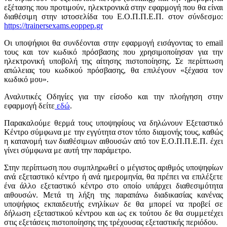
εξέτασης που προτιμούν, ηλεκτρονικά στην εφαρμογή που θα είναι
διαθέσιμη στην ιστοσελίδα του Ε.Ο.Π.Π.Ε.Π. στον σύνδεσμο:
https://trainersexams.eoppep.gr
Οι υποψήφιοι θα συνδέονται στην εφαρμογή εισάγοντας το email
τους και τον κωδικό πρόσβασης που χρησιμοποίησαν για την
ηλεκτρονική υποβολή της αίτησης πιστοποίησης. Σε περίπτωση
απώλειας του κωδικού πρόσβασης, θα επιλέγουν «ξέχασα τον
κωδικό μου».
Αναλυτικές Οδηγίες για την είσοδο και την πλοήγηση στην
εφαρμογή δείτε
εδώ
.
Παρακαλούμε θερμά τους υποψηφίους να δηλώνουν Εξεταστικό
Κέντρο σύμφωνα με την εγγύτητα στον τόπο διαμονής τους, καθώς
η κατανομή των διαθέσιμων αιθουσών από τον Ε.Ο.Π.Π.Ε.Π. έχει
γίνει σύμφωνα με αυτή την παράμετρο.
Στην περίπτωση που συμπληρωθεί ο μέγιστος αριθμός υποψηφίων
ανά εξεταστικό κέντρο ή ανά ημερομηνία, θα πρέπει να επιλέξετε
ένα άλλο εξεταστικό κέντρο στο οποίο υπάρχει διαθεσιμότητα
αιθουσών. Μετά τη λήξη της παραπάνω διαδικασίας κανένας
υποψήφιος εκπαιδευτής ενηλίκων δε θα μπορεί να προβεί σε
δήλωση εξεταστικού κέντρου και ως εκ τούτου δε θα συμμετέχει
στις εξετάσεις πιστοποίησης της τρέχουσας εξεταστικής περιόδου.