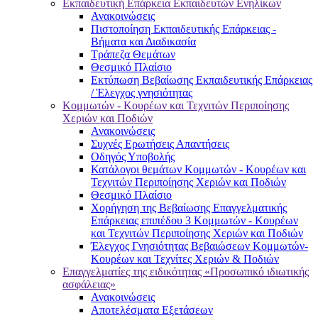
Εκπαιδευτική Επάρκεια Εκπαιδευτών Ενηλίκων
Ανακοινώσεις
Πιστοποίηση Εκπαιδευτικής Επάρκειας -
Βήματα και Διαδικασία
Τράπεζα Θεμάτων
Θεσμικό Πλαίσιο
Εκτύπωση Βεβαίωσης Εκπαιδευτικής Επάρκειας
/ Έλεγχος γνησιότητας
Κομμωτών - Κουρέων και Τεχνιτών Περιποίησης
Χεριών και Ποδιών
Ανακοινώσεις
Συχνές Ερωτήσεις Απαντήσεις
Οδηγός Υποβολής
Κατάλογοι θεμάτων Κομμωτών - Κουρέων και
Τεχνιτών Περιποίησης Χεριών και Ποδιών
Θεσμικό Πλαίσιο
Χορήγηση της Βεβαίωσης Επαγγελματικής
Επάρκειας επιπέδου 3 Κομμωτών - Κουρέων
και Τεχνιτών Περιποίησης Χεριών και Ποδιών
Έλεγχος Γνησιότητας Βεβαιώσεων Κομμωτών-
Κουρέων και Τεχνίτες Χεριών & Ποδιών
Επαγγελματίες της ειδικότητας «Προσωπικό ιδιωτικής
ασφάλειας»
Ανακοινώσεις
Αποτελέσματα Εξετάσεων