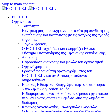
Skip to main content
ΕΟΠΠΕΠ
Οργανισμός
Ταυτότητα
Κεντρική μας επιδίωξη είναι η στενότερη σύνδεση της
εκπαίδευσης και κατάρτισης με τις ανάγκες της αγοράς
εργασίας.
Έργο - Δράσεις
Ο ΕΟΠΠΕΠ σχεδιάζει και εφαρμόζει Eθνικό
Σύστημα Πιστοποίησης της μη-τυπικής εκπαίδευσης
Διοίκηση
Παρουσίαση διοίκησης και μελών του οργανισμού
Οργανόγραμμα
Γραφική παρουσίαση οργανογράμματος του
Ε.Ο.Π.Π.Ε.Π. και αναλυτικός κατάλογος
υπηρετούντων.
Κώδικας Ηθικής και Επαγγελματικής Συμπεριφοράς
Υπαλλήλων Δημοσίου Τομέα
Η διαμόρφωση ενός ηθικού και ακέραιου εργασιακού
περιβάλλοντος αποτελεί θεμέλιο λίθο της δημόσιας
διοίκησης
Κώδικας Δεοντολογίας Εσωτερικών Ελεγκτών
Ο Κώδικας Δεοντολογίας Εσωτερικών Ελεγκτών