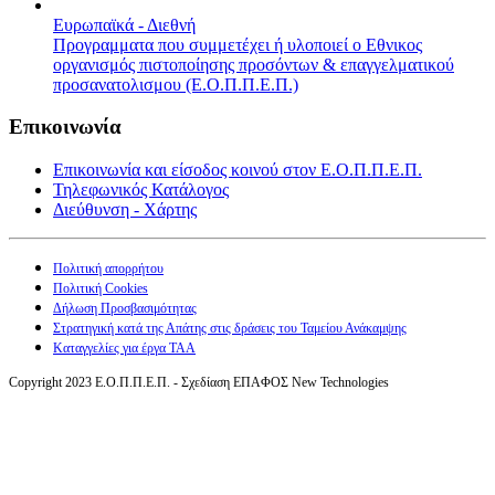
Ευρωπαϊκά - Διεθνή
Προγραμματα που συμμετέχει ή υλοποιεί ο Εθνικος
οργανισμός πιστοποίησης προσόντων & επαγγελματικού
προσανατολισμου (Ε.Ο.Π.Π.Ε.Π.)
Επικοινωνία
Επικοινωνία και είσοδος κοινού στον Ε.Ο.Π.Π.Ε.Π.
Τηλεφωνικός Κατάλογος
Διεύθυνση - Χάρτης
Πολιτική απορρήτου
Πολιτική Cookies
Δήλωση Προσβασιμότητας
Στρατηγική κατά της Απάτης στις δράσεις του Ταμείου Ανάκαμψης
Καταγγελίες για έργα ΤΑΑ
Copyright 2023 Ε.Ο.Π.Π.Ε.Π. - Σχεδίαση ΕΠΑΦΟΣ New Technologies