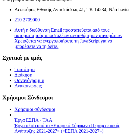
Λεωφόρος Εθνικής Αντιστάσεως 41, ΤΚ 14234, Νέα Ιωνία
210 2709000
Αυτή η διεύθυνση Email προστατεύεται από τους
αυτοματισμούς αποστολέων ανεπιθύμητων μηνυμάτων.
Χρειάζεται να ενεργοποιήσετε τη JavaScript για να
μπορέσετε να τη δείτε.
Σχετικά με εμάς
Ταυτότητα
Διοίκηση
Οργανόγραμμα
Ανακοινώσεις
Χρήσιμοι Σύνδεσμοι
Χρήσιμοι σύνδεσμοι
Έργα ΕΣΠΑ - ΤΑΑ
Έργα μέσα από το «Εταιρικό Σύμφωνο Περιφερειακής
Ανάπτυξης 2021-2027» («ΕΣΠΑ 2021-2027»)