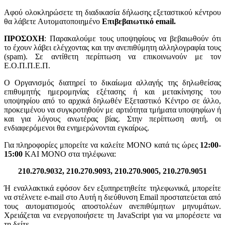
Αφού ολοκληρώσετε τη διαδικασία δήλωσης εξεταστικού κέντρου
θα λάβετε Αυτοματοποιημένο
Επιβεβαιωτικό email.
ΠΡΟΣΟΧΗ
: Παρακαλούμε τους υποψηφίους να βεβαιωθούν ότι
το έχουν λάβει ελέγχοντας και την ανεπιθύμητη αλληλογραφία τους
(spam). Σε αντίθετη περίπτωση να επικοινωνούν με τον
Ε.Ο.Π.Π.Ε.Π.
Ο Οργανισμός διατηρεί το δικαίωμα αλλαγής της δηλωθείσας
επιθυμητής ημερομηνίας εξέτασης ή και μετακίνησης του
υποψηφίου από το αρχικά δηλωθέν Εξεταστικό Κέντρο σε άλλο,
προκειμένου να συγκροτηθούν με αρτιότητα τμήματα υποψηφίων ή
και για λόγους ανωτέρας βίας. Στην περίπτωση αυτή, οι
ενδιαφερόμενοι θα ενημερώνονται εγκαίρως.
Για πληροφορίες μπορείτε να καλείτε ΜΟΝΟ κατά τις ώρες
12:00-
15:00
ΚΑΙ ΜΟΝΟ στα τηλέφωνα:
210.270.9032, 210.270.9093, 210.270.9005, 210.270.9051
Ή εναλλακτικά εφόσον δεν εξυπηρετηθείτε τηλεφωνικά, μπορείτε
να στέλνετε e-mail στο
Αυτή η διεύθυνση Email προστατεύεται από
τους αυτοματισμούς αποστολέων ανεπιθύμητων μηνυμάτων.
Χρειάζεται να ενεργοποιήσετε τη JavaScript για να μπορέσετε να
τη δείτε.