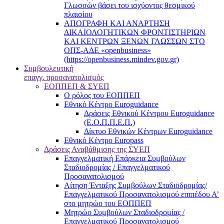
Γλωσσών βάσει του ισχύοντος θεσμικού
πλαισίου
ΑΠΟΓΡΑΦΗ ΚΑΙ ΑΝΑΡΤΗΣΗ
ΔΙΚΑΙΟΛΟΓΗΤΙΚΩΝ ΦΡΟΝΤΙΣΤΗΡΙΩΝ
ΚΑΙ ΚΕΝΤΡΩΝ ΞΕΝΩΝ ΓΛΩΣΣΩΝ ΣΤΟ
ΟΠΣ-ΑΔΕ «openbusiness»
(https://openbusiness.mindev.gov.gr)
Συμβουλευτική
επαγγ. προσανατολισμός
ΕΟΠΠΕΠ & ΣΥΕΠ
Ο ρόλος του ΕΟΠΠΕΠ
Εθνικό Κέντρο Euroguidance
Δράσεις Εθνικού Κέντρου Euroguidance
(Ε.Ο.Π.Π.Ε.Π.)
Δίκτυο Εθνικών Κέντρων Euroguidance
Εθνικό Κέντρο Europass
Δράσεις Αναβάθμισης της ΣΥΕΠ
Επαγγελματική Επάρκεια Συμβούλων
Σταδιοδρομίας / Επαγγελματικού
Προσανατολισμού
Αίτηση Ένταξης Συμβούλων Σταδιοδρομίας/
Επαγγελματικού Προσανατολισμού επιπέδου Α’
στο μητρώο του ΕΟΠΠΕΠ
Μητρώο Συμβούλων Σταδιοδρομίας /
Επαγγελματικού Προσανατολισμού