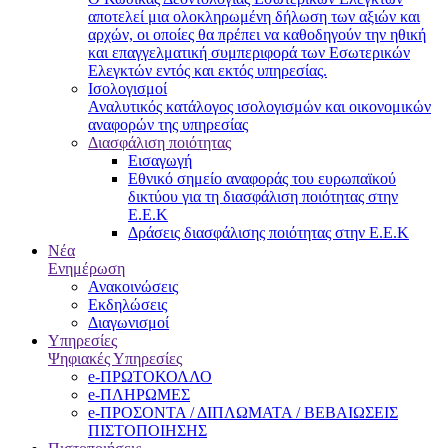
αποτελεί μια ολοκληρωμένη δήλωση των αξιών και
αρχών, οι οποίες θα πρέπει να καθοδηγούν την ηθική
και επαγγελματική συμπεριφορά των Εσωτερικών
Ελεγκτών εντός και εκτός υπηρεσίας.
Ισολογισμοί
Αναλυτικός κατάλογος ισολογισμών και οικονομικών
αναφορών της υπηρεσίας
Διασφάλιση ποιότητας
Εισαγωγή
Εθνικό σημείο αναφοράς του ευρωπαϊκού
δικτύου για τη διασφάλιση ποιότητας στην
Ε.Ε.Κ
Δράσεις διασφάλισης ποιότητας στην Ε.Ε.Κ
Νέα
Ενημέρωση
Ανακοινώσεις
Εκδηλώσεις
Διαγωνισμοί
Υπηρεσίες
Ψηφιακές Υπηρεσίες
e-ΠΡΩΤΟΚΟΛΛΟ
e-ΠΛΗΡΩΜΕΣ
e-ΠΡΟΣΟΝΤΑ / ΔΙΠΛΩΜΑΤΑ / ΒΕΒΑΙΩΣΕΙΣ
ΠΙΣΤΟΠΟΙΗΣΗΣ