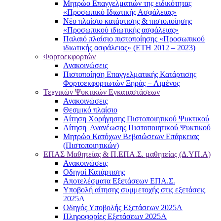
Μητρώο Επαγγελματιών της ειδικότητας
«Προσωπικό Ιδιωτικής Ασφάλειας»
Νέο πλαίσιο κατάρτισης & πιστοποίησης
«Προσωπικού ιδιωτικής ασφάλειας»
Παλαιό πλαίσιο πιστοποίησης «Προσωπικού
ιδιωτικής ασφάλειας» (ΕΤΗ 2012 – 2023)
Φορτοεκφορτών
Ανακοινώσεις
Πιστοποίηση Επαγγελματικής Κατάρτισης
Φορτοεκφορτωτών Ξηράς − Λιμένος
Τεχνικών Ψυκτικών Εγκαταστάσεων
Ανακοινώσεις
Θεσμικό πλαίσιο
Αίτηση Χορήγησης Πιστοποιητικού Ψυκτικού
Αίτηση Ανανέωσης Πιστοποιητικού Ψυκτικού
Μητρώο Κατόχων Βεβαιώσεων Επάρκειας
(Πιστοποιητικών)
ΕΠΑΣ Μαθητείας & Π.ΕΠΑ.Σ. μαθητείας (Δ.ΥΠ.Α)
Ανακοινώσεις
Oδηγοί Κατάρτισης
Αποτελέσματα Εξετάσεων ΕΠΑ.Σ.
Υποβολή αίτησης συμμετοχής στις εξετάσεις
2025Α
Οδηγός Υποβολής Εξετάσεων 2025A
Πληροφορίες Εξετάσεων 2025Α