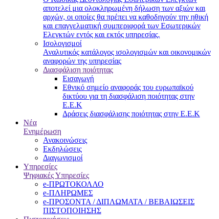
αποτελεί μια ολοκληρωμένη δήλωση των αξιών και
αρχών, οι οποίες θα πρέπει να καθοδηγούν την ηθική
και επαγγελματική συμπεριφορά των Εσωτερικών
Ελεγκτών εντός και εκτός υπηρεσίας.
Ισολογισμοί
Αναλυτικός κατάλογος ισολογισμών και οικονομικών
αναφορών της υπηρεσίας
Διασφάλιση ποιότητας
Εισαγωγή
Εθνικό σημείο αναφοράς του ευρωπαϊκού
δικτύου για τη διασφάλιση ποιότητας στην
Ε.Ε.Κ
Δράσεις διασφάλισης ποιότητας στην Ε.Ε.Κ
Νέα
Ενημέρωση
Ανακοινώσεις
Εκδηλώσεις
Διαγωνισμοί
Υπηρεσίες
Ψηφιακές Υπηρεσίες
e-ΠΡΩΤΟΚΟΛΛΟ
e-ΠΛΗΡΩΜΕΣ
e-ΠΡΟΣΟΝΤΑ / ΔΙΠΛΩΜΑΤΑ / ΒΕΒΑΙΩΣΕΙΣ
ΠΙΣΤΟΠΟΙΗΣΗΣ