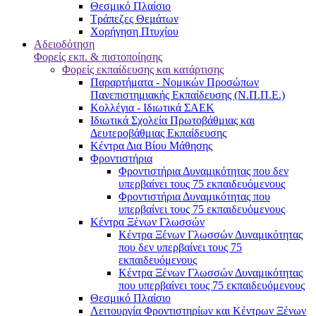
Θεσμικό Πλαίσιο
Τράπεζες Θεμάτων
Χορήγηση Πτυχίου
Αδειοδότηση
Φορείς εκπ. & πιστοποίησης
Φορείς εκπαίδευσης και κατάρτισης
Παραρτήματα - Νομικών Προσώπων
Πανεπιστημιακής Εκπαίδευσης (Ν.Π.Π.Ε.)
Κολλέγια - Ιδιωτικά ΣΑΕΚ
Ιδιωτικά Σχολεία Πρωτοβάθμιας και
Δευτεροβάθμιας Εκπαίδευσης
Κέντρα Δια Βίου Μάθησης
Φροντιστήρια
Φροντιστήρια Δυναμικότητας που δεν
υπερβαίνει τους 75 εκπαιδευόμενους
Φροντιστήρια Δυναμικότητας που
υπερβαίνει τους 75 εκπαιδευόμενους
Κέντρα Ξένων Γλωσσών
Kέντρα Ξένων Γλωσσών Δυναμικότητας
που δεν υπερβαίνει τους 75
εκπαιδευόμενους
Kέντρα Ξένων Γλωσσών Δυναμικότητας
που υπερβαίνει τους 75 εκπαιδευόμενους
Θεσμικό Πλαίσιο
Λειτουργία Φροντιστηρίων και Κέντρων Ξένων