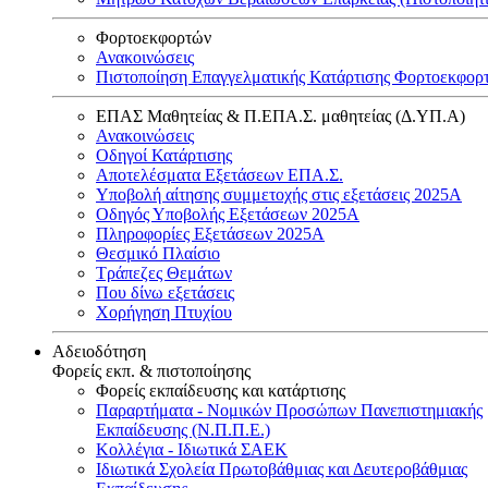
Φορτοεκφορτών
Ανακοινώσεις
Πιστοποίηση Επαγγελματικής Κατάρτισης Φορτοεκφορ
ΕΠΑΣ Μαθητείας & Π.ΕΠΑ.Σ. μαθητείας (Δ.ΥΠ.Α)
Ανακοινώσεις
Oδηγοί Κατάρτισης
Αποτελέσματα Εξετάσεων ΕΠΑ.Σ.
Υποβολή αίτησης συμμετοχής στις εξετάσεις 2025Α
Οδηγός Υποβολής Εξετάσεων 2025A
Πληροφορίες Εξετάσεων 2025Α
Θεσμικό Πλαίσιο
Τράπεζες Θεμάτων
Που δίνω εξετάσεις
Χορήγηση Πτυχίου
Αδειοδότηση
Φορείς εκπ. & πιστοποίησης
Φορείς εκπαίδευσης και κατάρτισης
Παραρτήματα - Νομικών Προσώπων Πανεπιστημιακής
Εκπαίδευσης (Ν.Π.Π.Ε.)
Κολλέγια - Ιδιωτικά ΣΑΕΚ
Ιδιωτικά Σχολεία Πρωτοβάθμιας και Δευτεροβάθμιας