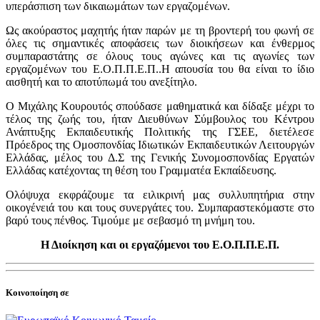
υπεράσπιση των δικαιωμάτων των εργαζομένων.
Ως ακούραστος μαχητής ήταν παρών με τη βροντερή του φωνή σε
όλες τις σημαντικές αποφάσεις των διοικήσεων και ένθερμος
συμπαραστάτης σε όλους τους αγώνες και τις αγωνίες των
εργαζομένων του Ε.Ο.Π.Π.Ε.Π..Η απουσία του θα είναι το ίδιο
αισθητή και το αποτύπωμά του ανεξίτηλο.
Ο Μιχάλης Κουρουτός σπούδασε μαθηματικά και δίδαξε μέχρι το
τέλος της ζωής του, ήταν Διευθύνων Σύμβουλος του Κέντρου
Ανάπτυξης Εκπαιδευτικής Πολιτικής της ΓΣΕΕ, διετέλεσε
Πρόεδρος της Ομοσπονδίας Ιδιωτικών Εκπαιδευτικών Λειτουργών
Ελλάδας, μέλος του Δ.Σ της Γενικής Συνομοσπονδίας Εργατών
Ελλάδας κατέχοντας τη θέση του Γραμματέα Εκπαίδευσης.
Ολόψυχα εκφράζουμε τα ειλικρινή μας συλλυπητήρια στην
οικογένειά του και τους συνεργάτες του. Συμπαραστεκόμαστε στο
βαρύ τους πένθος. Τιμούμε με σεβασμό τη μνήμη του.
Η Διοίκηση και οι εργαζόμενοι του Ε.Ο.Π.Π.Ε.Π.
Κοινοποίηση σε