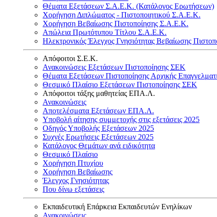
Θέματα Εξετάσεων Σ.Α.Ε.Κ. (Κατάλογος Ερωτήσεων)
Χορήγηση Διπλώματος - Πιστοποιητικού Σ.Α.Ε.Κ.
Χορήγηση Βεβαίωσης Πιστοποίησης Σ.Α.Ε.Κ.
Απώλεια Πρωτότυπου Τίτλου Σ.Α.Ε.Κ.
Ηλεκτρονικός Έλεγχος Γνησιότητας Βεβαίωσης Πιστοπ
Απόφοιτοι Σ.Ε.Κ.
Ανακοινώσεις Εξετάσεων Πιστοποίησης ΣΕΚ
Θέματα Εξετάσεων Πιστοποίησης Αρχικής Επαγγελματ
Θεσμικό Πλαίσιο Εξετάσεων Πιστοποίησης ΣΕΚ
Απόφοιτοι τάξης μαθητείας ΕΠΑ.Λ.
Ανακοινώσεις
Αποτελέσματα Εξετάσεων ΕΠΑ.Λ.
Υποβολή αίτησης συμμετοχής στις εξετάσεις 2025
Οδηγός Υποβολής Εξετάσεων 2025
Συχνές Ερωτήσεις Εξετάσεων 2025
Κατάλογος Θεμάτων ανά ειδικότητα
Θεσμικό Πλαίσιο
Χορήγηση Πτυχίου
Χορήγηση Βεβαίωσης
Έλεγχος Γνησιότητας
Που δίνω εξετάσεις
Εκπαιδευτική Επάρκεια Εκπαιδευτών Ενηλίκων
Ανακοινώσεις