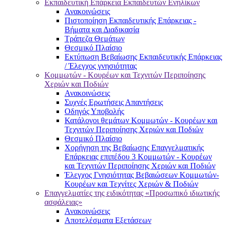
Εκπαιδευτική Επάρκεια Εκπαιδευτών Ενηλίκων
Ανακοινώσεις
Πιστοποίηση Εκπαιδευτικής Επάρκειας -
Βήματα και Διαδικασία
Τράπεζα Θεμάτων
Θεσμικό Πλαίσιο
Εκτύπωση Βεβαίωσης Εκπαιδευτικής Επάρκειας
/ Έλεγχος γνησιότητας
Κομμωτών - Κουρέων και Τεχνιτών Περιποίησης
Χεριών και Ποδιών
Ανακοινώσεις
Συχνές Ερωτήσεις Απαντήσεις
Οδηγός Υποβολής
Κατάλογοι θεμάτων Κομμωτών - Κουρέων και
Τεχνιτών Περιποίησης Χεριών και Ποδιών
Θεσμικό Πλαίσιο
Χορήγηση της Βεβαίωσης Επαγγελματικής
Επάρκειας επιπέδου 3 Κομμωτών - Κουρέων
και Τεχνιτών Περιποίησης Χεριών και Ποδιών
Έλεγχος Γνησιότητας Βεβαιώσεων Κομμωτών-
Κουρέων και Τεχνίτες Χεριών & Ποδιών
Επαγγελματίες της ειδικότητας «Προσωπικό ιδιωτικής
ασφάλειας»
Ανακοινώσεις
Αποτελέσματα Εξετάσεων