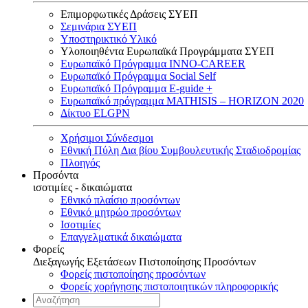
Επιμορφωτικές Δράσεις ΣΥΕΠ
Σεμινάρια ΣΥΕΠ
Υποστηρικτικό Υλικό
Υλοποιηθέντα Ευρωπαϊκά Προγράμματα ΣΥΕΠ
Ευρωπαϊκό Πρόγραμμα INNO-CAREER
Ευρωπαϊκό Πρόγραμμα Social Self
Ευρωπαϊκό Πρόγραμμα E-guide +
Ευρωπαϊκό πρόγραμμα MATHISIS – HORIZON 2020
Δίκτυο ELGPN
Χρήσιμοι Σύνδεσμοι
Εθνική Πύλη Δια βίου Συμβουλευτικής Σταδιοδρομίας
Πλοηγός
Προσόντα
ισοτιμίες - δικαιώματα
Εθνικό πλαίσιο προσόντων
Εθνικό μητρώο προσόντων
Ισοτιμίες
Επαγγελματικά δικαιώματα
Φορείς
Διεξαγωγής Εξετάσεων Πιστοποίησης Προσόντων
Φορείς πιστοποίησης προσόντων
Φορείς χορήγησης πιστοποιητικών πληροφορικής