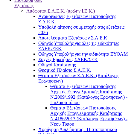
Πιστοποιήσεις
Εξετάσεις
Απόφοιτοι Σ.Α.Ε.Κ. (πρώην Ι.Ε.Κ.)
Ανακοινώσεις Εξετάσεων Πιστοποίησης
Σ.Α.Ε.Κ.
Υποβολή αίτησης συμμετοχής στις εξετάσεις
2026
Αποτελέσματα Εξετάσεων Σ.Α.Ε.Κ.
Οδηγός Υποβολής για όλες τις ειδικότητες
ΣΑΕΚ/ΣΕΚ
Οδηγός Υποβολής για την ειδικότητα ΕΥΟΑΜ
Συχνές Ερωτήσεις ΣΑΕΚ/ΣΕΚ
Οδηγοί Κατάρτισης
Θεσμικό Πλαίσιο Σ.Α.Ε.Κ.
Θέματα Εξετάσεων Σ.Α.Ε.Κ. (Κατάλογος
Ερωτήσεων)
Θέματα Εξετάσεων Πιστοποίησης
Αρχικής Επαγγελματικής Κατάρτισης
Ν.2009/1992 (Κατάλογος Ερωτήσεων) -
Παλαιού τύπου
Θέματα Εξετάσεων Πιστοποίησης
Αρχικής Επαγγελματικής Κατάρτισης
Ν.4186/2013 (Κατάλογος Ερωτήσεων) -
Νέου Τύπου
Χορήγηση Διπλώματος - Πιστοποιητικού