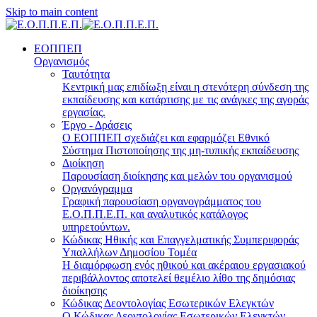
Skip to main content
ΕΟΠΠΕΠ
Οργανισμός
Ταυτότητα
Κεντρική μας επιδίωξη είναι η στενότερη σύνδεση της
εκπαίδευσης και κατάρτισης με τις ανάγκες της αγοράς
εργασίας.
Έργο - Δράσεις
Ο ΕΟΠΠΕΠ σχεδιάζει και εφαρμόζει Eθνικό
Σύστημα Πιστοποίησης της μη-τυπικής εκπαίδευσης
Διοίκηση
Παρουσίαση διοίκησης και μελών του οργανισμού
Οργανόγραμμα
Γραφική παρουσίαση οργανογράμματος του
Ε.Ο.Π.Π.Ε.Π. και αναλυτικός κατάλογος
υπηρετούντων.
Κώδικας Ηθικής και Επαγγελματικής Συμπεριφοράς
Υπαλλήλων Δημοσίου Τομέα
Η διαμόρφωση ενός ηθικού και ακέραιου εργασιακού
περιβάλλοντος αποτελεί θεμέλιο λίθο της δημόσιας
διοίκησης
Κώδικας Δεοντολογίας Εσωτερικών Ελεγκτών
Ο Κώδικας Δεοντολογίας Εσωτερικών Ελεγκτών