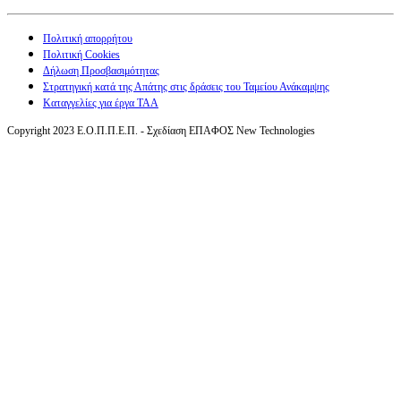
Πολιτική απορρήτου
Πολιτική Cookies
Δήλωση Προσβασιμότητας
Στρατηγική κατά της Απάτης στις δράσεις του Ταμείου Ανάκαμψης
Καταγγελίες για έργα ΤΑΑ
Copyright 2023 Ε.Ο.Π.Π.Ε.Π. - Σχεδίαση ΕΠΑΦΟΣ New Technologies