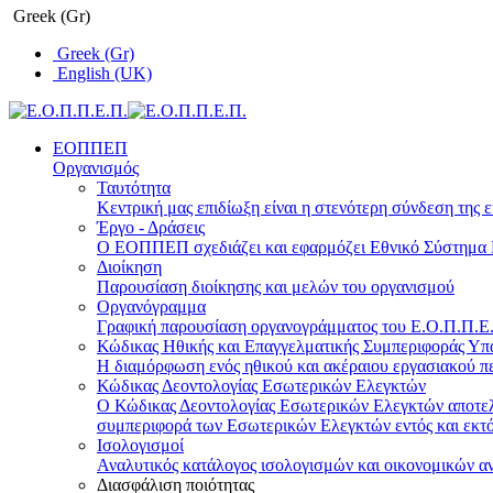
Greek (Gr)
Greek (Gr)
English (UK)
ΕΟΠΠΕΠ
Οργανισμός
Ταυτότητα
Κεντρική μας επιδίωξη είναι η στενότερη σύνδεση της ε
Έργο - Δράσεις
Ο ΕΟΠΠΕΠ σχεδιάζει και εφαρμόζει Eθνικό Σύστημα Π
Διοίκηση
Παρουσίαση διοίκησης και μελών του οργανισμού
Οργανόγραμμα
Γραφική παρουσίαση οργανογράμματος του Ε.Ο.Π.Π.Ε.Π
Κώδικας Ηθικής και Επαγγελματικής Συμπεριφοράς Υ
Η διαμόρφωση ενός ηθικού και ακέραιου εργασιακού πε
Κώδικας Δεοντολογίας Εσωτερικών Ελεγκτών
Ο Κώδικας Δεοντολογίας Εσωτερικών Ελεγκτών αποτελε
συμπεριφορά των Εσωτερικών Ελεγκτών εντός και εκτό
Ισολογισμοί
Αναλυτικός κατάλογος ισολογισμών και οικονομικών α
Διασφάλιση ποιότητας