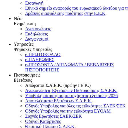
Εισαγωγή
Εθνικό σημείο αναφοράς του ευρωπαϊκού δικτύου για τ
Δράσεις διασφάλισης ποιότητας στην Ε.Ε.Κ
Νέα
Ενημέρωση
Ανακοινώσεις
Εκδηλώσεις
Διαγωνισμοί
Υπηρεσίες
Ψηφιακές Υπηρεσίες
e-ΠΡΩΤΟΚΟΛΛΟ
e-ΠΛΗΡΩΜΕΣ
e-ΠΡΟΣΟΝΤΑ / ΔΙΠΛΩΜΑΤΑ / ΒΕΒΑΙΩΣΕΙΣ
ΠΙΣΤΟΠΟΙΗΣΗΣ
Πιστοποιήσεις
Εξετάσεις
Απόφοιτοι Σ.Α.Ε.Κ. (πρώην Ι.Ε.Κ.)
Ανακοινώσεις Εξετάσεων Πιστοποίησης Σ.Α.Ε.Κ.
Υποβολή αίτησης συμμετοχής στις εξετάσεις 2026
Αποτελέσματα Εξετάσεων Σ.Α.Ε.Κ.
Οδηγός Υποβολής για όλες τις ειδικότητες ΣΑΕΚ/ΣΕΚ
Οδηγός Υποβολής για την ειδικότητα ΕΥΟΑΜ
Συχνές Ερωτήσεις ΣΑΕΚ/ΣΕΚ
Οδηγοί Κατάρτισης
Θεσμικό Πλαίσιο Σ.Α.Ε.Κ.