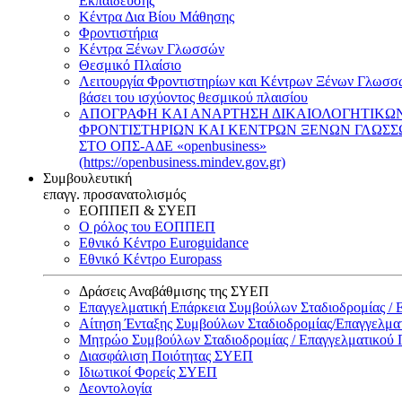
Εκπαίδευσης
Κέντρα Δια Βίου Μάθησης
Φροντιστήρια
Κέντρα Ξένων Γλωσσών
Θεσμικό Πλαίσιο
Λειτουργία Φροντιστηρίων και Κέντρων Ξένων Γλωσσ
βάσει του ισχύοντος θεσμικού πλαισίου
ΑΠΟΓΡΑΦΗ ΚΑΙ ΑΝΑΡΤΗΣΗ ΔΙΚΑΙΟΛΟΓΗΤΙΚΩ
ΦΡΟΝΤΙΣΤΗΡΙΩΝ ΚΑΙ ΚΕΝΤΡΩΝ ΞΕΝΩΝ ΓΛΩΣ
ΣΤΟ ΟΠΣ-ΑΔΕ «openbusiness»
(https://openbusiness.mindev.gov.gr)
Συμβουλευτική
επαγγ. προσανατολισμός
ΕΟΠΠΕΠ & ΣΥΕΠ
Ο ρόλος του ΕΟΠΠΕΠ
Εθνικό Κέντρο Euroguidance
Εθνικό Κέντρο Europass
Δράσεις Αναβάθμισης της ΣΥΕΠ
Επαγγελματική Επάρκεια Συμβούλων Σταδιοδρομίας /
Αίτηση Ένταξης Συμβούλων Σταδιοδρομίας/Επαγγελμ
Μητρώο Συμβούλων Σταδιοδρομίας / Επαγγελματικού
Διασφάλιση Ποιότητας ΣΥΕΠ
Ιδιωτικοί Φορείς ΣΥΕΠ
Δεοντολογία