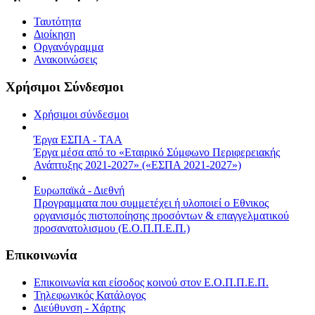
Ταυτότητα
Διοίκηση
Οργανόγραμμα
Ανακοινώσεις
Χρήσιμοι Σύνδεσμοι
Χρήσιμοι σύνδεσμοι
Έργα ΕΣΠΑ - ΤΑΑ
Έργα μέσα από το «Εταιρικό Σύμφωνο Περιφερειακής
Ανάπτυξης 2021-2027» («ΕΣΠΑ 2021-2027»)
Ευρωπαϊκά - Διεθνή
Προγραμματα που συμμετέχει ή υλοποιεί ο Εθνικος
οργανισμός πιστοποίησης προσόντων & επαγγελματικού
προσανατολισμου (Ε.Ο.Π.Π.Ε.Π.)
Επικοινωνία
Επικοινωνία και είσοδος κοινού στον Ε.Ο.Π.Π.Ε.Π.
Τηλεφωνικός Κατάλογος
Διεύθυνση - Χάρτης