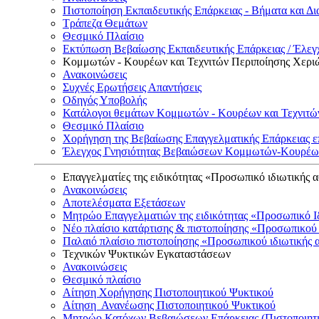
Πιστοποίηση Εκπαιδευτικής Επάρκειας - Βήματα και Δι
Τράπεζα Θεμάτων
Θεσμικό Πλαίσιο
Εκτύπωση Βεβαίωσης Εκπαιδευτικής Επάρκειας / Έλεγχ
Κομμωτών - Κουρέων και Τεχνιτών Περιποίησης Χερι
Ανακοινώσεις
Συχνές Ερωτήσεις Απαντήσεις
Οδηγός Υποβολής
Κατάλογοι θεμάτων Κομμωτών - Κουρέων και Τεχνιτώ
Θεσμικό Πλαίσιο
Χορήγηση της Βεβαίωσης Επαγγελματικής Επάρκειας ε
Έλεγχος Γνησιότητας Βεβαιώσεων Κομμωτών-Κουρέων
Επαγγελματίες της ειδικότητας «Προσωπικό ιδιωτικής 
Ανακοινώσεις
Αποτελέσματα Εξετάσεων
Μητρώο Επαγγελματιών της ειδικότητας «Προσωπικό Ι
Νέο πλαίσιο κατάρτισης & πιστοποίησης «Προσωπικού 
Παλαιό πλαίσιο πιστοποίησης «Προσωπικού ιδιωτικής 
Τεχνικών Ψυκτικών Εγκαταστάσεων
Ανακοινώσεις
Θεσμικό πλαίσιο
Αίτηση Χορήγησης Πιστοποιητικού Ψυκτικού
Αίτηση Ανανέωσης Πιστοποιητικού Ψυκτικού
Μητρώο Κατόχων Βεβαιώσεων Επάρκειας (Πιστοποιητ