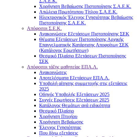
Σ.Α.Ε.Κ.
Χορήγηση Βεβαίωσης Πιστοποίησης Σ.Α.Ε.Κ.
Απώλεια Πρωτότυπου Τίτλου Σ.Α.Ε.Κ.
Ηλεκτρονικός Έλεγχος Γνησιότητας Βεβαίωσης
Πιστοποίησης Σ.Α.Ε.Κ.
Απόφοιτοι Σ.Ε.Κ.
Ανακοινώσεις Εξετάσεων Πιστοποίησης ΣΕΚ
Θέματα Εξετάσεων Πιστοποίησης Αρχικής
Επαγγελματικής Κατάρτισης Αποφοίτων ΣΕΚ
(Κατάλογος Ερωτήσεων)
Θεσμικό Πλαίσιο Εξετάσεων Πιστοποίησης
ΣΕΚ
Απόφοιτοι τάξης μαθητείας ΕΠΑ.Λ.
Ανακοινώσεις
Αποτελέσματα Εξετάσεων ΕΠΑ.Λ.
Υποβολή αίτησης συμμετοχής στις εξετάσεις
2025
Οδηγός Υποβολής Εξετάσεων 2025
Συχνές Ερωτήσεις Εξετάσεων 2025
Κατάλογος Θεμάτων ανά ειδικότητα
Θεσμικό Πλαίσιο
Χορήγηση Πτυχίου
Χορήγηση Βεβαίωσης
Έλεγχος Γνησιότητας
Που δίνω εξετάσεις