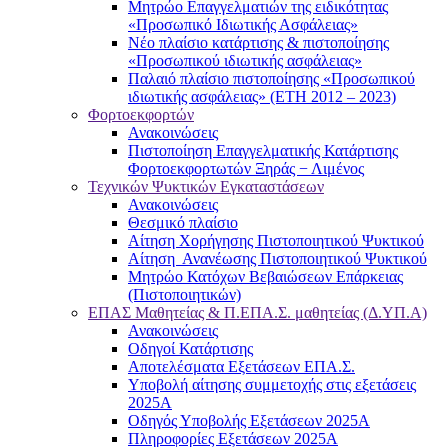
Μητρώο Επαγγελματιών της ειδικότητας
«Προσωπικό Ιδιωτικής Ασφάλειας»
Νέο πλαίσιο κατάρτισης & πιστοποίησης
«Προσωπικού ιδιωτικής ασφάλειας»
Παλαιό πλαίσιο πιστοποίησης «Προσωπικού
ιδιωτικής ασφάλειας» (ΕΤΗ 2012 – 2023)
Φορτοεκφορτών
Ανακοινώσεις
Πιστοποίηση Επαγγελματικής Κατάρτισης
Φορτοεκφορτωτών Ξηράς − Λιμένος
Τεχνικών Ψυκτικών Εγκαταστάσεων
Ανακοινώσεις
Θεσμικό πλαίσιο
Αίτηση Χορήγησης Πιστοποιητικού Ψυκτικού
Αίτηση Ανανέωσης Πιστοποιητικού Ψυκτικού
Μητρώο Κατόχων Βεβαιώσεων Επάρκειας
(Πιστοποιητικών)
ΕΠΑΣ Μαθητείας & Π.ΕΠΑ.Σ. μαθητείας (Δ.ΥΠ.Α)
Ανακοινώσεις
Oδηγοί Κατάρτισης
Αποτελέσματα Εξετάσεων ΕΠΑ.Σ.
Υποβολή αίτησης συμμετοχής στις εξετάσεις
2025Α
Οδηγός Υποβολής Εξετάσεων 2025A
Πληροφορίες Εξετάσεων 2025Α