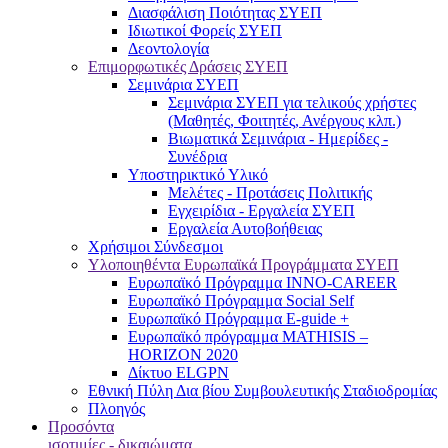
Διασφάλιση Ποιότητας ΣΥΕΠ
Ιδιωτικοί Φορείς ΣΥΕΠ
Δεοντολογία
Επιμορφωτικές Δράσεις ΣΥΕΠ
Σεμινάρια ΣΥΕΠ
Σεμινάρια ΣΥΕΠ για τελικούς χρήστες
(Μαθητές, Φοιτητές, Ανέργους κλπ.)
Βιωματικά Σεμινάρια - Ημερίδες -
Συνέδρια
Υποστηρικτικό Υλικό
Μελέτες - Προτάσεις Πολιτικής
Εγχειρίδια - Εργαλεία ΣΥΕΠ
Εργαλεία Αυτοβοήθειας
Χρήσιμοι Σύνδεσμοι
Υλοποιηθέντα Ευρωπαϊκά Προγράμματα ΣΥΕΠ
Ευρωπαϊκό Πρόγραμμα INNO-CAREER
Ευρωπαϊκό Πρόγραμμα Social Self
Ευρωπαϊκό Πρόγραμμα E-guide +
Ευρωπαϊκό πρόγραμμα MATHISIS –
HORIZON 2020
Δίκτυο ELGPN
Εθνική Πύλη Δια βίου Συμβουλευτικής Σταδιοδρομίας
Πλοηγός
Προσόντα
ισοτιμίες - δικαιώματα