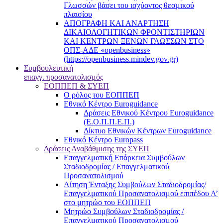
Γλωσσών βάσει του ισχύοντος θεσμικού
πλαισίου
ΑΠΟΓΡΑΦΗ ΚΑΙ ΑΝΑΡΤΗΣΗ
ΔΙΚΑΙΟΛΟΓΗΤΙΚΩΝ ΦΡΟΝΤΙΣΤΗΡΙΩΝ
ΚΑΙ ΚΕΝΤΡΩΝ ΞΕΝΩΝ ΓΛΩΣΣΩΝ ΣΤΟ
ΟΠΣ-ΑΔΕ «openbusiness»
(https://openbusiness.mindev.gov.gr)
Συμβουλευτική
επαγγ. προσανατολισμός
ΕΟΠΠΕΠ & ΣΥΕΠ
Ο ρόλος του ΕΟΠΠΕΠ
Εθνικό Κέντρο Euroguidance
Δράσεις Εθνικού Κέντρου Euroguidance
(Ε.Ο.Π.Π.Ε.Π.)
Δίκτυο Εθνικών Κέντρων Euroguidance
Εθνικό Κέντρο Europass
Δράσεις Αναβάθμισης της ΣΥΕΠ
Επαγγελματική Επάρκεια Συμβούλων
Σταδιοδρομίας / Επαγγελματικού
Προσανατολισμού
Αίτηση Ένταξης Συμβούλων Σταδιοδρομίας/
Επαγγελματικού Προσανατολισμού επιπέδου Α’
στο μητρώο του ΕΟΠΠΕΠ
Μητρώο Συμβούλων Σταδιοδρομίας /
Επαγγελματικού Προσανατολισμού