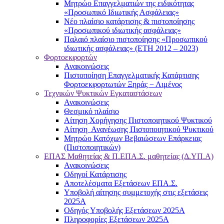
Μητρώο Επαγγελματιών της ειδικότητας
«Προσωπικό Ιδιωτικής Ασφάλειας»
Νέο πλαίσιο κατάρτισης & πιστοποίησης
«Προσωπικού ιδιωτικής ασφάλειας»
Παλαιό πλαίσιο πιστοποίησης «Προσωπικού
ιδιωτικής ασφάλειας» (ΕΤΗ 2012 – 2023)
Φορτοεκφορτών
Ανακοινώσεις
Πιστοποίηση Επαγγελματικής Κατάρτισης
Φορτοεκφορτωτών Ξηράς − Λιμένος
Τεχνικών Ψυκτικών Εγκαταστάσεων
Ανακοινώσεις
Θεσμικό πλαίσιο
Αίτηση Χορήγησης Πιστοποιητικού Ψυκτικού
Αίτηση Ανανέωσης Πιστοποιητικού Ψυκτικού
Μητρώο Κατόχων Βεβαιώσεων Επάρκειας
(Πιστοποιητικών)
ΕΠΑΣ Μαθητείας & Π.ΕΠΑ.Σ. μαθητείας (Δ.ΥΠ.Α)
Ανακοινώσεις
Oδηγοί Κατάρτισης
Αποτελέσματα Εξετάσεων ΕΠΑ.Σ.
Υποβολή αίτησης συμμετοχής στις εξετάσεις
2025Α
Οδηγός Υποβολής Εξετάσεων 2025A
Πληροφορίες Εξετάσεων 2025Α