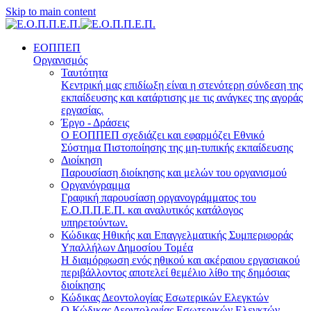
Skip to main content
ΕΟΠΠΕΠ
Οργανισμός
Ταυτότητα
Κεντρική μας επιδίωξη είναι η στενότερη σύνδεση της
εκπαίδευσης και κατάρτισης με τις ανάγκες της αγοράς
εργασίας.
Έργο - Δράσεις
Ο ΕΟΠΠΕΠ σχεδιάζει και εφαρμόζει Eθνικό
Σύστημα Πιστοποίησης της μη-τυπικής εκπαίδευσης
Διοίκηση
Παρουσίαση διοίκησης και μελών του οργανισμού
Οργανόγραμμα
Γραφική παρουσίαση οργανογράμματος του
Ε.Ο.Π.Π.Ε.Π. και αναλυτικός κατάλογος
υπηρετούντων.
Κώδικας Ηθικής και Επαγγελματικής Συμπεριφοράς
Υπαλλήλων Δημοσίου Τομέα
Η διαμόρφωση ενός ηθικού και ακέραιου εργασιακού
περιβάλλοντος αποτελεί θεμέλιο λίθο της δημόσιας
διοίκησης
Κώδικας Δεοντολογίας Εσωτερικών Ελεγκτών
Ο Κώδικας Δεοντολογίας Εσωτερικών Ελεγκτών