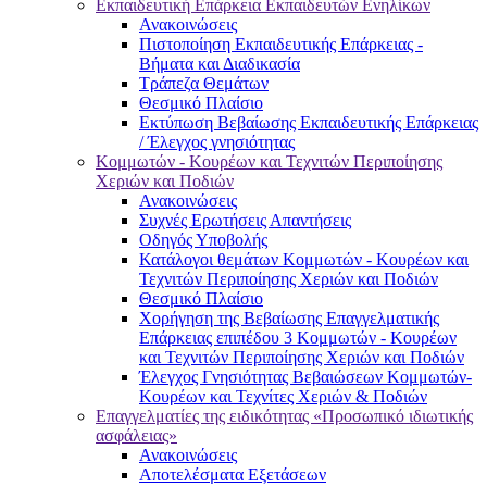
Εκπαιδευτική Επάρκεια Εκπαιδευτών Ενηλίκων
Ανακοινώσεις
Πιστοποίηση Εκπαιδευτικής Επάρκειας -
Βήματα και Διαδικασία
Τράπεζα Θεμάτων
Θεσμικό Πλαίσιο
Εκτύπωση Βεβαίωσης Εκπαιδευτικής Επάρκειας
/ Έλεγχος γνησιότητας
Κομμωτών - Κουρέων και Τεχνιτών Περιποίησης
Χεριών και Ποδιών
Ανακοινώσεις
Συχνές Ερωτήσεις Απαντήσεις
Οδηγός Υποβολής
Κατάλογοι θεμάτων Κομμωτών - Κουρέων και
Τεχνιτών Περιποίησης Χεριών και Ποδιών
Θεσμικό Πλαίσιο
Χορήγηση της Βεβαίωσης Επαγγελματικής
Επάρκειας επιπέδου 3 Κομμωτών - Κουρέων
και Τεχνιτών Περιποίησης Χεριών και Ποδιών
Έλεγχος Γνησιότητας Βεβαιώσεων Κομμωτών-
Κουρέων και Τεχνίτες Χεριών & Ποδιών
Επαγγελματίες της ειδικότητας «Προσωπικό ιδιωτικής
ασφάλειας»
Ανακοινώσεις
Αποτελέσματα Εξετάσεων