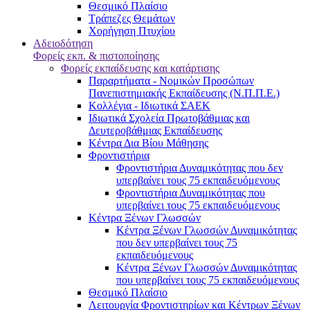
Θεσμικό Πλαίσιο
Τράπεζες Θεμάτων
Χορήγηση Πτυχίου
Αδειοδότηση
Φορείς εκπ. & πιστοποίησης
Φορείς εκπαίδευσης και κατάρτισης
Παραρτήματα - Νομικών Προσώπων
Πανεπιστημιακής Εκπαίδευσης (Ν.Π.Π.Ε.)
Κολλέγια - Ιδιωτικά ΣΑΕΚ
Ιδιωτικά Σχολεία Πρωτοβάθμιας και
Δευτεροβάθμιας Εκπαίδευσης
Κέντρα Δια Βίου Μάθησης
Φροντιστήρια
Φροντιστήρια Δυναμικότητας που δεν
υπερβαίνει τους 75 εκπαιδευόμενους
Φροντιστήρια Δυναμικότητας που
υπερβαίνει τους 75 εκπαιδευόμενους
Κέντρα Ξένων Γλωσσών
Kέντρα Ξένων Γλωσσών Δυναμικότητας
που δεν υπερβαίνει τους 75
εκπαιδευόμενους
Kέντρα Ξένων Γλωσσών Δυναμικότητας
που υπερβαίνει τους 75 εκπαιδευόμενους
Θεσμικό Πλαίσιο
Λειτουργία Φροντιστηρίων και Κέντρων Ξένων