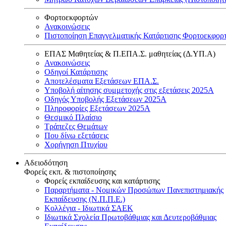
Φορτοεκφορτών
Ανακοινώσεις
Πιστοποίηση Επαγγελματικής Κατάρτισης Φορτοεκφορ
ΕΠΑΣ Μαθητείας & Π.ΕΠΑ.Σ. μαθητείας (Δ.ΥΠ.Α)
Ανακοινώσεις
Oδηγοί Κατάρτισης
Αποτελέσματα Εξετάσεων ΕΠΑ.Σ.
Υποβολή αίτησης συμμετοχής στις εξετάσεις 2025Α
Οδηγός Υποβολής Εξετάσεων 2025A
Πληροφορίες Εξετάσεων 2025Α
Θεσμικό Πλαίσιο
Τράπεζες Θεμάτων
Που δίνω εξετάσεις
Χορήγηση Πτυχίου
Αδειοδότηση
Φορείς εκπ. & πιστοποίησης
Φορείς εκπαίδευσης και κατάρτισης
Παραρτήματα - Νομικών Προσώπων Πανεπιστημιακής
Εκπαίδευσης (Ν.Π.Π.Ε.)
Κολλέγια - Ιδιωτικά ΣΑΕΚ
Ιδιωτικά Σχολεία Πρωτοβάθμιας και Δευτεροβάθμιας