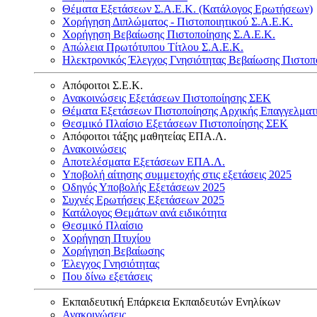
Θέματα Εξετάσεων Σ.Α.Ε.Κ. (Κατάλογος Ερωτήσεων)
Χορήγηση Διπλώματος - Πιστοποιητικού Σ.Α.Ε.Κ.
Χορήγηση Βεβαίωσης Πιστοποίησης Σ.Α.Ε.Κ.
Απώλεια Πρωτότυπου Τίτλου Σ.Α.Ε.Κ.
Ηλεκτρονικός Έλεγχος Γνησιότητας Βεβαίωσης Πιστοπ
Απόφοιτοι Σ.Ε.Κ.
Ανακοινώσεις Εξετάσεων Πιστοποίησης ΣΕΚ
Θέματα Εξετάσεων Πιστοποίησης Αρχικής Επαγγελματ
Θεσμικό Πλαίσιο Εξετάσεων Πιστοποίησης ΣΕΚ
Απόφοιτοι τάξης μαθητείας ΕΠΑ.Λ.
Ανακοινώσεις
Αποτελέσματα Εξετάσεων ΕΠΑ.Λ.
Υποβολή αίτησης συμμετοχής στις εξετάσεις 2025
Οδηγός Υποβολής Εξετάσεων 2025
Συχνές Ερωτήσεις Εξετάσεων 2025
Κατάλογος Θεμάτων ανά ειδικότητα
Θεσμικό Πλαίσιο
Χορήγηση Πτυχίου
Χορήγηση Βεβαίωσης
Έλεγχος Γνησιότητας
Που δίνω εξετάσεις
Εκπαιδευτική Επάρκεια Εκπαιδευτών Ενηλίκων
Ανακοινώσεις