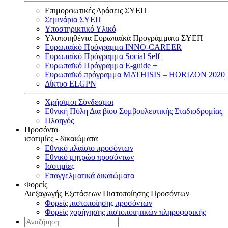
Επιμορφωτικές Δράσεις ΣΥΕΠ
Σεμινάρια ΣΥΕΠ
Υποστηρικτικό Υλικό
Υλοποιηθέντα Ευρωπαϊκά Προγράμματα ΣΥΕΠ
Ευρωπαϊκό Πρόγραμμα INNO-CAREER
Ευρωπαϊκό Πρόγραμμα Social Self
Ευρωπαϊκό Πρόγραμμα E-guide +
Ευρωπαϊκό πρόγραμμα MATHISIS – HORIZON 2020
Δίκτυο ELGPN
Χρήσιμοι Σύνδεσμοι
Εθνική Πύλη Δια βίου Συμβουλευτικής Σταδιοδρομίας
Πλοηγός
Προσόντα
ισοτιμίες - δικαιώματα
Εθνικό πλαίσιο προσόντων
Εθνικό μητρώο προσόντων
Ισοτιμίες
Επαγγελματικά δικαιώματα
Φορείς
Διεξαγωγής Εξετάσεων Πιστοποίησης Προσόντων
Φορείς πιστοποίησης προσόντων
Φορείς χορήγησης πιστοποιητικών πληροφορικής