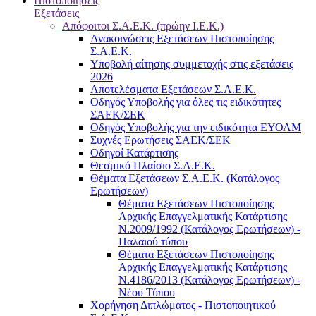
Πιστοποιήσεις
Εξετάσεις
Απόφοιτοι Σ.Α.Ε.Κ. (πρώην Ι.Ε.Κ.)
Ανακοινώσεις Εξετάσεων Πιστοποίησης
Σ.Α.Ε.Κ.
Υποβολή αίτησης συμμετοχής στις εξετάσεις
2026
Αποτελέσματα Εξετάσεων Σ.Α.Ε.Κ.
Οδηγός Υποβολής για όλες τις ειδικότητες
ΣΑΕΚ/ΣΕΚ
Οδηγός Υποβολής για την ειδικότητα ΕΥΟΑΜ
Συχνές Ερωτήσεις ΣΑΕΚ/ΣΕΚ
Οδηγοί Κατάρτισης
Θεσμικό Πλαίσιο Σ.Α.Ε.Κ.
Θέματα Εξετάσεων Σ.Α.Ε.Κ. (Κατάλογος
Ερωτήσεων)
Θέματα Εξετάσεων Πιστοποίησης
Αρχικής Επαγγελματικής Κατάρτισης
Ν.2009/1992 (Κατάλογος Ερωτήσεων) -
Παλαιού τύπου
Θέματα Εξετάσεων Πιστοποίησης
Αρχικής Επαγγελματικής Κατάρτισης
Ν.4186/2013 (Κατάλογος Ερωτήσεων) -
Νέου Τύπου
Χορήγηση Διπλώματος - Πιστοποιητικού