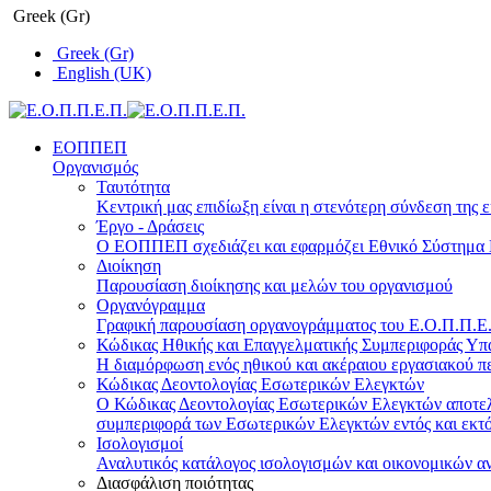
Greek (Gr)
Greek (Gr)
English (UK)
ΕΟΠΠΕΠ
Οργανισμός
Ταυτότητα
Κεντρική μας επιδίωξη είναι η στενότερη σύνδεση της ε
Έργο - Δράσεις
Ο ΕΟΠΠΕΠ σχεδιάζει και εφαρμόζει Eθνικό Σύστημα Π
Διοίκηση
Παρουσίαση διοίκησης και μελών του οργανισμού
Οργανόγραμμα
Γραφική παρουσίαση οργανογράμματος του Ε.Ο.Π.Π.Ε.Π
Κώδικας Ηθικής και Επαγγελματικής Συμπεριφοράς Υ
Η διαμόρφωση ενός ηθικού και ακέραιου εργασιακού πε
Κώδικας Δεοντολογίας Εσωτερικών Ελεγκτών
Ο Κώδικας Δεοντολογίας Εσωτερικών Ελεγκτών αποτελε
συμπεριφορά των Εσωτερικών Ελεγκτών εντός και εκτό
Ισολογισμοί
Αναλυτικός κατάλογος ισολογισμών και οικονομικών α
Διασφάλιση ποιότητας