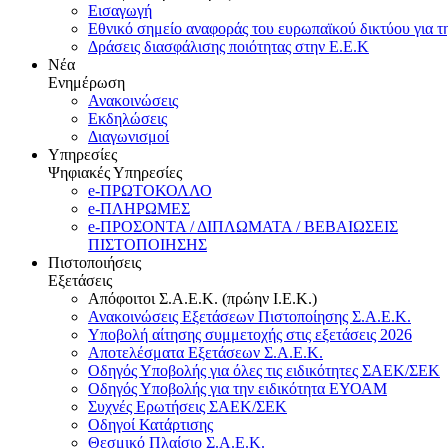
Εισαγωγή
Εθνικό σημείο αναφοράς του ευρωπαϊκού δικτύου για τ
Δράσεις διασφάλισης ποιότητας στην Ε.Ε.Κ
Νέα
Ενημέρωση
Ανακοινώσεις
Εκδηλώσεις
Διαγωνισμοί
Υπηρεσίες
Ψηφιακές Υπηρεσίες
e-ΠΡΩΤΟΚΟΛΛΟ
e-ΠΛΗΡΩΜΕΣ
e-ΠΡΟΣΟΝΤΑ / ΔΙΠΛΩΜΑΤΑ / ΒΕΒΑΙΩΣΕΙΣ
ΠΙΣΤΟΠΟΙΗΣΗΣ
Πιστοποιήσεις
Εξετάσεις
Απόφοιτοι Σ.Α.Ε.Κ. (πρώην Ι.Ε.Κ.)
Ανακοινώσεις Εξετάσεων Πιστοποίησης Σ.Α.Ε.Κ.
Υποβολή αίτησης συμμετοχής στις εξετάσεις 2026
Αποτελέσματα Εξετάσεων Σ.Α.Ε.Κ.
Οδηγός Υποβολής για όλες τις ειδικότητες ΣΑΕΚ/ΣΕΚ
Οδηγός Υποβολής για την ειδικότητα ΕΥΟΑΜ
Συχνές Ερωτήσεις ΣΑΕΚ/ΣΕΚ
Οδηγοί Κατάρτισης
Θεσμικό Πλαίσιο Σ.Α.Ε.Κ.