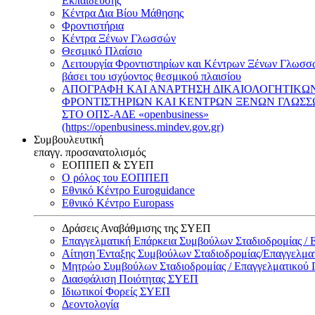
Εκπαίδευσης
Κέντρα Δια Βίου Μάθησης
Φροντιστήρια
Κέντρα Ξένων Γλωσσών
Θεσμικό Πλαίσιο
Λειτουργία Φροντιστηρίων και Κέντρων Ξένων Γλωσσ
βάσει του ισχύοντος θεσμικού πλαισίου
ΑΠΟΓΡΑΦΗ ΚΑΙ ΑΝΑΡΤΗΣΗ ΔΙΚΑΙΟΛΟΓΗΤΙΚΩ
ΦΡΟΝΤΙΣΤΗΡΙΩΝ ΚΑΙ ΚΕΝΤΡΩΝ ΞΕΝΩΝ ΓΛΩΣ
ΣΤΟ ΟΠΣ-ΑΔΕ «openbusiness»
(https://openbusiness.mindev.gov.gr)
Συμβουλευτική
επαγγ. προσανατολισμός
ΕΟΠΠΕΠ & ΣΥΕΠ
Ο ρόλος του ΕΟΠΠΕΠ
Εθνικό Κέντρο Euroguidance
Εθνικό Κέντρο Europass
Δράσεις Αναβάθμισης της ΣΥΕΠ
Επαγγελματική Επάρκεια Συμβούλων Σταδιοδρομίας /
Αίτηση Ένταξης Συμβούλων Σταδιοδρομίας/Επαγγελμ
Μητρώο Συμβούλων Σταδιοδρομίας / Επαγγελματικού
Διασφάλιση Ποιότητας ΣΥΕΠ
Ιδιωτικοί Φορείς ΣΥΕΠ
Δεοντολογία