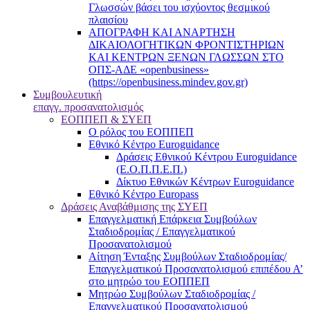
Γλωσσών βάσει του ισχύοντος θεσμικού
πλαισίου
ΑΠΟΓΡΑΦΗ ΚΑΙ ΑΝΑΡΤΗΣΗ
ΔΙΚΑΙΟΛΟΓΗΤΙΚΩΝ ΦΡΟΝΤΙΣΤΗΡΙΩΝ
ΚΑΙ ΚΕΝΤΡΩΝ ΞΕΝΩΝ ΓΛΩΣΣΩΝ ΣΤΟ
ΟΠΣ-ΑΔΕ «openbusiness»
(https://openbusiness.mindev.gov.gr)
Συμβουλευτική
επαγγ. προσανατολισμός
ΕΟΠΠΕΠ & ΣΥΕΠ
Ο ρόλος του ΕΟΠΠΕΠ
Εθνικό Κέντρο Euroguidance
Δράσεις Εθνικού Κέντρου Euroguidance
(Ε.Ο.Π.Π.Ε.Π.)
Δίκτυο Εθνικών Κέντρων Euroguidance
Εθνικό Κέντρο Europass
Δράσεις Αναβάθμισης της ΣΥΕΠ
Επαγγελματική Επάρκεια Συμβούλων
Σταδιοδρομίας / Επαγγελματικού
Προσανατολισμού
Αίτηση Ένταξης Συμβούλων Σταδιοδρομίας/
Επαγγελματικού Προσανατολισμού επιπέδου Α’
στο μητρώο του ΕΟΠΠΕΠ
Μητρώο Συμβούλων Σταδιοδρομίας /
Επαγγελματικού Προσανατολισμού