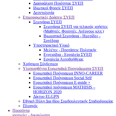
Διασφάλιση Ποιότητας ΣΥΕΠ
Ιδιωτικοί Φορείς ΣΥΕΠ
Δεοντολογία
Επιμορφωτικές Δράσεις ΣΥΕΠ
Σεμινάρια ΣΥΕΠ
Σεμινάρια ΣΥΕΠ για τελικούς χρήστες
(Μαθητές, Φοιτητές, Ανέργους κλπ.)
Βιωματικά Σεμινάρια - Ημερίδες -
Συνέδρια
Υποστηρικτικό Υλικό
Μελέτες - Προτάσεις Πολιτικής
Εγχειρίδια - Εργαλεία ΣΥΕΠ
Εργαλεία Αυτοβοήθειας
Χρήσιμοι Σύνδεσμοι
Υλοποιηθέντα Ευρωπαϊκά Προγράμματα ΣΥΕΠ
Ευρωπαϊκό Πρόγραμμα INNO-CAREER
Ευρωπαϊκό Πρόγραμμα Social Self
Ευρωπαϊκό Πρόγραμμα E-guide +
Ευρωπαϊκό πρόγραμμα MATHISIS –
HORIZON 2020
Δίκτυο ELGPN
Εθνική Πύλη Δια βίου Συμβουλευτικής Σταδιοδρομίας
Πλοηγός
Προσόντα
ισοτιμίες - δικαιώματα