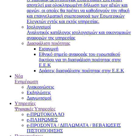
αποτελεί μια ολοκληρωμένη δήλωση των αξιών και
αρχών, οι οποίες θα πρέπει να καθοδηγούν την ηθική
και επαγγελματική συμπεριφορά των Εσωτερικών
Ελεγκτών εντός και εκτός υπηρεσίας.
Ισολογισμοί
Αναλυτικός κατάλογος ισολογισμών και οικονομικών
αναφορών της υπηρεσίας
Διασφάλιση ποιότητας
Εισαγωγή
Εθνικό σημείο αναφοράς του ευρωπαϊκού
δικτύου για τη διασφάλιση ποιότητας στην
Ε.Ε.Κ
Δράσεις διασφάλισης ποιότητας στην Ε.Ε.Κ
Νέα
Ενημέρωση
Ανακοινώσεις
Εκδηλώσεις
Διαγωνισμοί
Υπηρεσίες
Ψηφιακές Υπηρεσίες
e-ΠΡΩΤΟΚΟΛΛΟ
e-ΠΛΗΡΩΜΕΣ
e-ΠΡΟΣΟΝΤΑ / ΔΙΠΛΩΜΑΤΑ / ΒΕΒΑΙΩΣΕΙΣ
ΠΙΣΤΟΠΟΙΗΣΗΣ