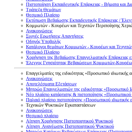
Πιστοποίηση Εκπαιδευτικής Επάρκειας - Βήματα και Δι
Τράπεζα Θεμάτων
Θεσμικό Πλαίσιο
Εκτύπωση Βεβαίωσης Εκπαιδευτικής Επάρκειας / Έλεγχ
Κομμωτών - Κουρέων και Τεχνιτών Περιποίησης Χερι
Ανακοινώσεις
Συχνές Ερωτήσεις Απαντήσεις
Οδηγός Υποβολής
Κατάλογοι θεμάτων Κομμωτών - Κουρέων και Τεχνιτώ
Θεσμικό Πλαίσιο
Χορήγηση της Βεβαίωσης Επαγγελματικής Επάρκειας ε
Έλεγχος Γνησιότητας Βεβαιώσεων Κομμωτών-Κουρέων
Επαγγελματίες της ειδικότητας «Προσωπικό ιδιωτικής 
Ανακοινώσεις
Αποτελέσματα Εξετάσεων
Μητρώο Επαγγελματιών της ειδικότητας «Προσωπικό Ι
Νέο πλαίσιο κατάρτισης & πιστοποίησης «Προσωπικού 
Παλαιό πλαίσιο πιστοποίησης «Προσωπικού ιδιωτικής 
Τεχνικών Ψυκτικών Εγκαταστάσεων
Ανακοινώσεις
Θεσμικό πλαίσιο
Αίτηση Χορήγησης Πιστοποιητικού Ψυκτικού
Αίτηση Ανανέωσης Πιστοποιητικού Ψυκτικού
Μητρώο Κατόχων Βεβαιώσεων Επάρκειας (Πιστοποιητ