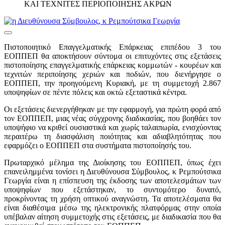
ΚΑΙ ΤΕΧΝΙΤΕΣ ΠΕΡΙΟΠΟΙΗΣΗΣ ΑΚΡΩΝ
Πιστοποιητικό Επαγγελματικής Επάρκειας επιπέδου 3 του
ΕΟΠΠΕΠ θα αποκτήσουν σύντομα οι επιτυχόντες στις εξετάσεις
πιστοποίησης επαγγελματικής επάρκειας κομμωτών - κουρέων και
τεχνιτών περιποίησης χεριών και ποδιών, που διενήργησε ο
ΕΟΠΠΕΠ, την προηγούμενη Κυριακή, με τη συμμετοχή 2.867
υποψηφίων σε πέντε πόλεις και οκτώ εξεταστικά κέντρα.
Οι εξετάσεις διενεργήθηκαν με την εφαρμογή, για πρώτη φορά από
τον ΕΟΠΠΕΠ, μιας νέας σύγχρονης διαδικασίας, που βοηθάει τον
υποψήφιο να κριθεί ουσιαστικά και χωρίς ταλαιπωρία, ενισχύοντας
περαιτέρω τη διασφάλιση ποιότητας και αδιαβλητότητας που
εφαρμόζει ο ΕΟΠΠΕΠ στα συστήματα πιστοποίησής του.
Πρωταρχικό μέλημα της Διοίκησης του ΕΟΠΠΕΠ, όπως έχει
επανειλημμένα τονίσει η Διευθύνουσα Σύμβουλος, κ Ρεμπούτσικα
Γεωργία είναι η επίσπευση της έκδοσης των αποτελεσμάτων των
υποψηφίων που εξετάστηκαν, το συντομότερο δυνατό,
προκρίνοντας τη χρήση οπτικού αναγνώστη. Τα αποτελέσματα θα
είναι διαθέσιμα μέσω της ηλεκτρονικής πλατφόρμας στην οποία
υπέβαλαν αίτηση συμμετοχής στις εξετάσεις, με διαδικασία που θα