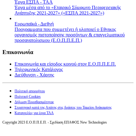
Έργα ΕΣΠΑ - ΤΑΑ
Έργα μέσα από το «Εταιρικό Σύμφωνο Περιφερειακής
Ανάπτυξης 2021-2027» («ΕΣΠΑ 2021-2027»)
Ευρωπαϊκά - Διεθνή
Προγραμματα που συμμετέχει ή υλοποιεί ο Εθνικος
οργανισμός πιστοποίησης προσόντων & επαγγελματικού
προσανατολισμου (Ε.Ο.Π.Π.Ε.Π.)
Επικοινωνία
Επικοινωνία και είσοδος κοινού στον Ε.Ο.Π.Π.Ε.Π.
Τηλεφωνικός Κατάλογος
Διεύθυνση - Χάρτης
Πολιτική απορρήτου
Πολιτική Cookies
Δήλωση Προσβασιμότητας
Στρατηγική κατά της Απάτης στις δράσεις του Ταμείου Ανάκαμψης
Καταγγελίες για έργα ΤΑΑ
Copyright 2023 Ε.Ο.Π.Π.Ε.Π. - Σχεδίαση ΕΠΑΦΟΣ New Technologies