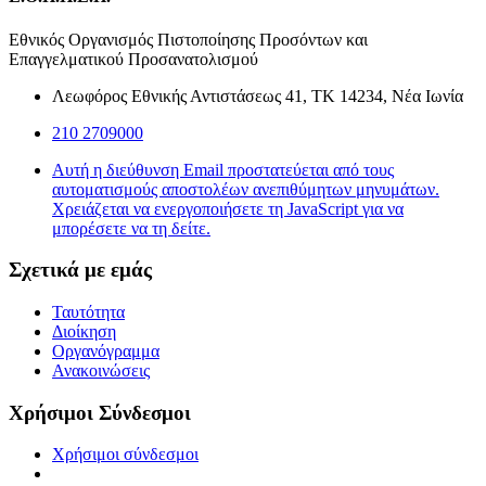
Εθνικός Οργανισμός Πιστοποίησης Προσόντων και
Επαγγελματικού Προσανατολισμού
Λεωφόρος Εθνικής Αντιστάσεως 41, ΤΚ 14234, Νέα Ιωνία
210 2709000
Αυτή η διεύθυνση Email προστατεύεται από τους
αυτοματισμούς αποστολέων ανεπιθύμητων μηνυμάτων.
Χρειάζεται να ενεργοποιήσετε τη JavaScript για να
μπορέσετε να τη δείτε.
Σχετικά με εμάς
Ταυτότητα
Διοίκηση
Οργανόγραμμα
Ανακοινώσεις
Χρήσιμοι Σύνδεσμοι
Χρήσιμοι σύνδεσμοι