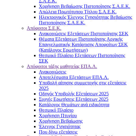
Σ.Α.Ε.Κ.
Χορήγηση Βεβαίωσης Πιστοποίησης Σ.Α.Ε.Κ.
Απώλεια Πρωτότυπου Τίτλου Σ.Α.Ε.Κ.
Ηλεκτρονικός Έλεγχος Γνησιότητας Βεβαίωσης
Πιστοποίησης Σ.Α.Ε.Κ.
Απόφοιτοι Σ.Ε.Κ.
Ανακοινώσεις Εξετάσεων Πιστοποίησης ΣΕΚ
Θέματα Εξετάσεων Πιστοποίησης Αρχικής
Επαγγελματικής Κατάρτισης Αποφοίτων ΣΕΚ
(Κατάλογος Ερωτήσεων)
Θεσμικό Πλαίσιο Εξετάσεων Πιστοποίησης
ΣΕΚ
Απόφοιτοι τάξης μαθητείας ΕΠΑ.Λ.
Ανακοινώσεις
Αποτελέσματα Εξετάσεων ΕΠΑ.Λ.
Υποβολή αίτησης συμμετοχής στις εξετάσεις
2025
Οδηγός Υποβολής Εξετάσεων 2025
Συχνές Ερωτήσεις Εξετάσεων 2025
Κατάλογος Θεμάτων ανά ειδικότητα
Θεσμικό Πλαίσιο
Χορήγηση Πτυχίου
Χορήγηση Βεβαίωσης
Έλεγχος Γνησιότητας
Που δίνω εξετάσεις