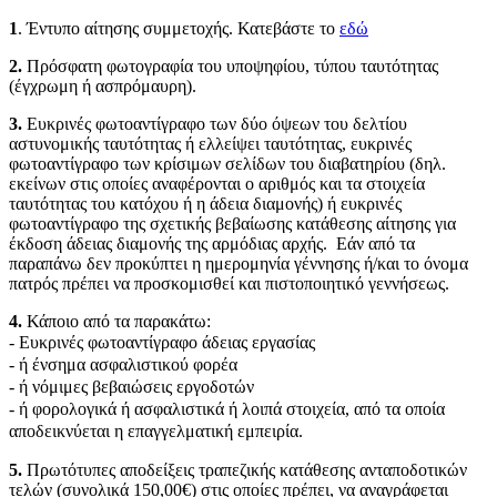
1
. Έντυπο αίτησης συμμετοχής. Κατεβάστε το
εδώ
2.
Πρόσφατη φωτογραφία του υποψηφίου, τύπου ταυτότητας
(έγχρωμη ή ασπρόμαυρη).
3.
Ευκρινές φωτοαντίγραφο των δύο όψεων του δελτίου
αστυνομικής ταυτότητας ή ελλείψει ταυτότητας, ευκρινές
φωτοαντίγραφο των κρίσιμων σελίδων του διαβατηρίου (δηλ.
εκείνων στις οποίες αναφέρονται ο αριθμός και τα στοιχεία
ταυτότητας του κατόχου ή η άδεια διαμονής) ή ευκρινές
φωτοαντίγραφο της σχετικής βεβαίωσης κατάθεσης αίτησης για
έκδοση άδειας διαμονής της αρμόδιας αρχής. Εάν από τα
παραπάνω δεν προκύπτει η ημερομηνία γέννησης ή/και το όνομα
πατρός πρέπει να προσκομισθεί και πιστοποιητικό γεννήσεως.
4.
Κάποιο από τα παρακάτω:
-
Ευκρινές φωτοαντίγραφο άδειας εργασίας
- ή ένσημα ασφαλιστικού φορέα
- ή νόμιμες βεβαιώσεις εργοδοτών
- ή φορολογικά ή ασφαλιστικά ή λοιπά στοιχεία, από τα οποία
αποδεικνύεται η επαγγελματική εμπειρία.
5.
Πρωτότυπες αποδείξεις τραπεζικής κατάθεσης ανταποδοτικών
τελών (συνολικά 150,00€) στις οποίες πρέπει, να αναγράφεται