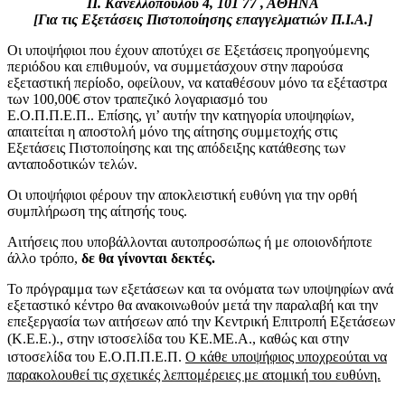
Π. Κανελλοπούλου 4, 101 77 , ΑΘΗΝΑ
[Για τις Εξετάσεις Πιστοποίησης επαγγελματιών Π.Ι.Α.]
Οι υποψήφιοι που έχουν αποτύχει σε Εξετάσεις προηγούμενης
περιόδου και επιθυμούν, να συμμετάσχουν στην παρούσα
εξεταστική περίοδο, οφείλουν, να καταθέσουν μόνο τα εξέταστρα
των 100,00€ στον τραπεζικό λογαριασμό του
Ε.Ο.Π.Π.Ε.Π.. Επίσης, γι’ αυτήν την κατηγορία υποψηφίων,
απαιτείται η αποστολή μόνο της αίτησης συμμετοχής στις
Εξετάσεις Πιστοποίησης και της απόδειξης κατάθεσης των
ανταποδοτικών τελών.
Οι υποψήφιοι φέρουν την αποκλειστική ευθύνη για την ορθή
συμπλήρωση της αίτησής τους.
Αιτήσεις που υποβάλλονται αυτοπροσώπως ή με οποιονδήποτε
άλλο τρόπο,
δε θα γίνονται δεκτές.
Το πρόγραμμα των εξετάσεων και τα ονόματα των υποψηφίων ανά
εξεταστικό κέντρο θα ανακοινωθούν μετά την παραλαβή και την
επεξεργασία των αιτήσεων από την Κεντρική Επιτροπή Εξετάσεων
(Κ.Ε.Ε.).,
στην ιστοσελίδα του ΚΕ.ΜΕ.Α., καθώς και στην
ιστοσελίδα του Ε.Ο.Π.Π.Ε.Π.
Ο κάθε υποψήφιος υποχρεούται να
παρακολουθεί τις σχετικές λεπτομέρειες με ατομική του ευθύνη.