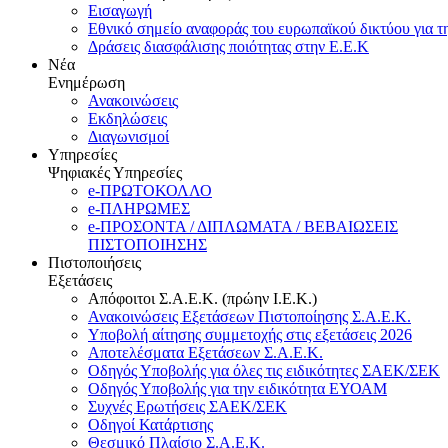
Εισαγωγή
Εθνικό σημείο αναφοράς του ευρωπαϊκού δικτύου για τ
Δράσεις διασφάλισης ποιότητας στην Ε.Ε.Κ
Νέα
Ενημέρωση
Ανακοινώσεις
Εκδηλώσεις
Διαγωνισμοί
Υπηρεσίες
Ψηφιακές Υπηρεσίες
e-ΠΡΩΤΟΚΟΛΛΟ
e-ΠΛΗΡΩΜΕΣ
e-ΠΡΟΣΟΝΤΑ / ΔΙΠΛΩΜΑΤΑ / ΒΕΒΑΙΩΣΕΙΣ
ΠΙΣΤΟΠΟΙΗΣΗΣ
Πιστοποιήσεις
Εξετάσεις
Απόφοιτοι Σ.Α.Ε.Κ. (πρώην Ι.Ε.Κ.)
Ανακοινώσεις Εξετάσεων Πιστοποίησης Σ.Α.Ε.Κ.
Υποβολή αίτησης συμμετοχής στις εξετάσεις 2026
Αποτελέσματα Εξετάσεων Σ.Α.Ε.Κ.
Οδηγός Υποβολής για όλες τις ειδικότητες ΣΑΕΚ/ΣΕΚ
Οδηγός Υποβολής για την ειδικότητα ΕΥΟΑΜ
Συχνές Ερωτήσεις ΣΑΕΚ/ΣΕΚ
Οδηγοί Κατάρτισης
Θεσμικό Πλαίσιο Σ.Α.Ε.Κ.