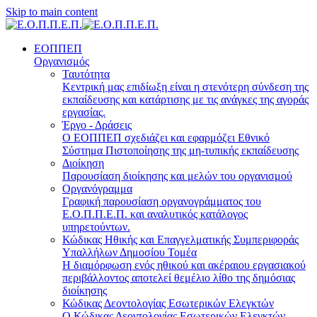
Skip to main content
ΕΟΠΠΕΠ
Οργανισμός
Ταυτότητα
Κεντρική μας επιδίωξη είναι η στενότερη σύνδεση της
εκπαίδευσης και κατάρτισης με τις ανάγκες της αγοράς
εργασίας.
Έργο - Δράσεις
Ο ΕΟΠΠΕΠ σχεδιάζει και εφαρμόζει Eθνικό
Σύστημα Πιστοποίησης της μη-τυπικής εκπαίδευσης
Διοίκηση
Παρουσίαση διοίκησης και μελών του οργανισμού
Οργανόγραμμα
Γραφική παρουσίαση οργανογράμματος του
Ε.Ο.Π.Π.Ε.Π. και αναλυτικός κατάλογος
υπηρετούντων.
Κώδικας Ηθικής και Επαγγελματικής Συμπεριφοράς
Υπαλλήλων Δημοσίου Τομέα
Η διαμόρφωση ενός ηθικού και ακέραιου εργασιακού
περιβάλλοντος αποτελεί θεμέλιο λίθο της δημόσιας
διοίκησης
Κώδικας Δεοντολογίας Εσωτερικών Ελεγκτών
Ο Κώδικας Δεοντολογίας Εσωτερικών Ελεγκτών