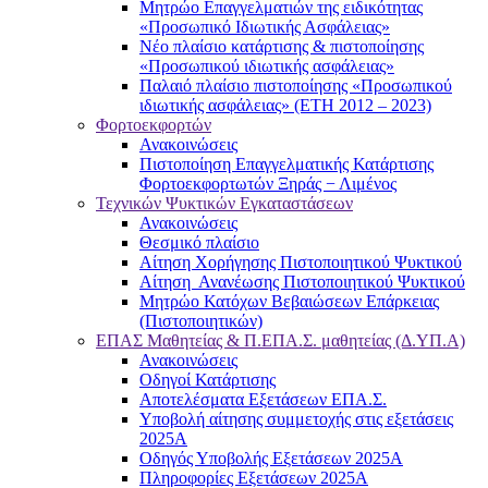
Μητρώο Επαγγελματιών της ειδικότητας
«Προσωπικό Ιδιωτικής Ασφάλειας»
Νέο πλαίσιο κατάρτισης & πιστοποίησης
«Προσωπικού ιδιωτικής ασφάλειας»
Παλαιό πλαίσιο πιστοποίησης «Προσωπικού
ιδιωτικής ασφάλειας» (ΕΤΗ 2012 – 2023)
Φορτοεκφορτών
Ανακοινώσεις
Πιστοποίηση Επαγγελματικής Κατάρτισης
Φορτοεκφορτωτών Ξηράς − Λιμένος
Τεχνικών Ψυκτικών Εγκαταστάσεων
Ανακοινώσεις
Θεσμικό πλαίσιο
Αίτηση Χορήγησης Πιστοποιητικού Ψυκτικού
Αίτηση Ανανέωσης Πιστοποιητικού Ψυκτικού
Μητρώο Κατόχων Βεβαιώσεων Επάρκειας
(Πιστοποιητικών)
ΕΠΑΣ Μαθητείας & Π.ΕΠΑ.Σ. μαθητείας (Δ.ΥΠ.Α)
Ανακοινώσεις
Oδηγοί Κατάρτισης
Αποτελέσματα Εξετάσεων ΕΠΑ.Σ.
Υποβολή αίτησης συμμετοχής στις εξετάσεις
2025Α
Οδηγός Υποβολής Εξετάσεων 2025A
Πληροφορίες Εξετάσεων 2025Α