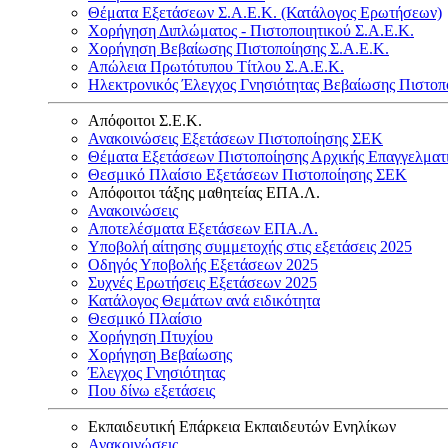
Θέματα Εξετάσεων Σ.Α.Ε.Κ. (Κατάλογος Ερωτήσεων)
Χορήγηση Διπλώματος - Πιστοποιητικού Σ.Α.Ε.Κ.
Χορήγηση Βεβαίωσης Πιστοποίησης Σ.Α.Ε.Κ.
Απώλεια Πρωτότυπου Τίτλου Σ.Α.Ε.Κ.
Ηλεκτρονικός Έλεγχος Γνησιότητας Βεβαίωσης Πιστοπ
Απόφοιτοι Σ.Ε.Κ.
Ανακοινώσεις Εξετάσεων Πιστοποίησης ΣΕΚ
Θέματα Εξετάσεων Πιστοποίησης Αρχικής Επαγγελματ
Θεσμικό Πλαίσιο Εξετάσεων Πιστοποίησης ΣΕΚ
Απόφοιτοι τάξης μαθητείας ΕΠΑ.Λ.
Ανακοινώσεις
Αποτελέσματα Εξετάσεων ΕΠΑ.Λ.
Υποβολή αίτησης συμμετοχής στις εξετάσεις 2025
Οδηγός Υποβολής Εξετάσεων 2025
Συχνές Ερωτήσεις Εξετάσεων 2025
Κατάλογος Θεμάτων ανά ειδικότητα
Θεσμικό Πλαίσιο
Χορήγηση Πτυχίου
Χορήγηση Βεβαίωσης
Έλεγχος Γνησιότητας
Που δίνω εξετάσεις
Εκπαιδευτική Επάρκεια Εκπαιδευτών Ενηλίκων
Ανακοινώσεις