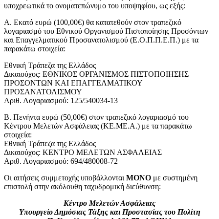
υποχρεωτικά το ονοματεπώνυμο του υποψηφίου, ως εξής:
Α. Εκατό ευρώ (100,00€) θα κατατεθούν στον τραπεζικό
λογαριασμό του Εθνικού Οργανισμού Πιστοποίησης Προσόντων
και Επαγγελματικού Προσανατολισμού (Ε.Ο.Π.Π.Ε.Π.) με τα
παρακάτω στοιχεία:
Εθνική Τράπεζα της Ελλάδος
Δικαιούχος: ΕΘΝΙΚΟΣ ΟΡΓΑΝΙΣΜΟΣ ΠΙΣΤΟΠΟΙΗΣΗΣ
ΠΡΟΣΟΝΤΩΝ ΚΑΙ ΕΠΑΓΓΕΛΜΑΤΙΚΟΥ
ΠΡΟΣΑΝΑΤΟΛΙΣΜΟΥ
Αριθ. Λογαριασμού: 125/540034-13
Β. Πενήντα ευρώ (50,00€) στον τραπεζικό λογαριασμό του
Κέντρου Μελετών Ασφάλειας (ΚΕ.ΜΕ.Α.) με τα παρακάτω
στοιχεία:
Εθνική Τράπεζα της Ελλάδος
Δικαιούχος: ΚΕΝΤΡΟ ΜΕΛΕΤΩΝ ΑΣΦΑΛΕΙΑΣ
Αριθ. Λογαριασμού: 694/480008-72
Οι αιτήσεις συμμετοχής υποβάλλονται
ΜΟΝΟ
με συστημένη
επιστολή στην ακόλουθη ταχυδρομική διεύθυνση:
Κέντρο Μελετών Ασφάλειας
Υπουργείο Δημόσιας Τάξης και Προστασίας του Πολίτη