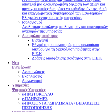
αποτελεί μια ολοκληρωμένη δήλωση των αξιών και
αρχών, οι οποίες θα πρέπει να καθοδηγούν την ηθική
και επαγγελματική συμπεριφορά των Εσωτερικών
Ελεγκτών εντός και εκτός υπηρεσίας.
Ισολογισμοί
Αναλυτικός κατάλογος ισολογισμών και οικονομικών
αναφορών της υπηρεσίας
Διασφάλιση ποιότητας
Εισαγωγή
Εθνικό σημείο αναφοράς του ευρωπαϊκού
δικτύου για τη διασφάλιση ποιότητας στην
Ε.Ε.Κ
Δράσεις διασφάλισης ποιότητας στην Ε.Ε.Κ
Νέα
Ενημέρωση
Ανακοινώσεις
Εκδηλώσεις
Διαγωνισμοί
Υπηρεσίες
Ψηφιακές Υπηρεσίες
e-ΠΡΩΤΟΚΟΛΛΟ
e-ΠΛΗΡΩΜΕΣ
e-ΠΡΟΣΟΝΤΑ / ΔΙΠΛΩΜΑΤΑ / ΒΕΒΑΙΩΣΕΙΣ
ΠΙΣΤΟΠΟΙΗΣΗΣ