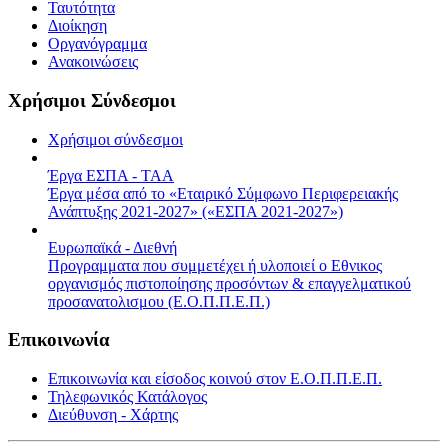
Ταυτότητα
Διοίκηση
Οργανόγραμμα
Ανακοινώσεις
Χρήσιμοι Σύνδεσμοι
Χρήσιμοι σύνδεσμοι
Έργα ΕΣΠΑ - ΤΑΑ
Έργα μέσα από το «Εταιρικό Σύμφωνο Περιφερειακής
Ανάπτυξης 2021-2027» («ΕΣΠΑ 2021-2027»)
Ευρωπαϊκά - Διεθνή
Προγραμματα που συμμετέχει ή υλοποιεί ο Εθνικος
οργανισμός πιστοποίησης προσόντων & επαγγελματικού
προσανατολισμου (Ε.Ο.Π.Π.Ε.Π.)
Επικοινωνία
Επικοινωνία και είσοδος κοινού στον Ε.Ο.Π.Π.Ε.Π.
Τηλεφωνικός Κατάλογος
Διεύθυνση - Χάρτης