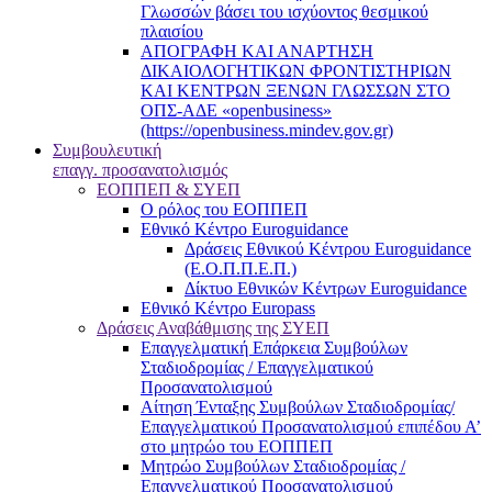
Γλωσσών βάσει του ισχύοντος θεσμικού
πλαισίου
ΑΠΟΓΡΑΦΗ ΚΑΙ ΑΝΑΡΤΗΣΗ
ΔΙΚΑΙΟΛΟΓΗΤΙΚΩΝ ΦΡΟΝΤΙΣΤΗΡΙΩΝ
ΚΑΙ ΚΕΝΤΡΩΝ ΞΕΝΩΝ ΓΛΩΣΣΩΝ ΣΤΟ
ΟΠΣ-ΑΔΕ «openbusiness»
(https://openbusiness.mindev.gov.gr)
Συμβουλευτική
επαγγ. προσανατολισμός
ΕΟΠΠΕΠ & ΣΥΕΠ
Ο ρόλος του ΕΟΠΠΕΠ
Εθνικό Κέντρο Euroguidance
Δράσεις Εθνικού Κέντρου Euroguidance
(Ε.Ο.Π.Π.Ε.Π.)
Δίκτυο Εθνικών Κέντρων Euroguidance
Εθνικό Κέντρο Europass
Δράσεις Αναβάθμισης της ΣΥΕΠ
Επαγγελματική Επάρκεια Συμβούλων
Σταδιοδρομίας / Επαγγελματικού
Προσανατολισμού
Αίτηση Ένταξης Συμβούλων Σταδιοδρομίας/
Επαγγελματικού Προσανατολισμού επιπέδου Α’
στο μητρώο του ΕΟΠΠΕΠ
Μητρώο Συμβούλων Σταδιοδρομίας /
Επαγγελματικού Προσανατολισμού