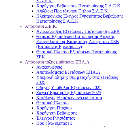
Σ.Α.Ε.Κ.
Χορήγηση Βεβαίωσης Πιστοποίησης Σ.Α.Ε.Κ.
Απώλεια Πρωτότυπου Τίτλου Σ.Α.Ε.Κ.
Ηλεκτρονικός Έλεγχος Γνησιότητας Βεβαίωσης
Πιστοποίησης Σ.Α.Ε.Κ.
Απόφοιτοι Σ.Ε.Κ.
Ανακοινώσεις Εξετάσεων Πιστοποίησης ΣΕΚ
Θέματα Εξετάσεων Πιστοποίησης Αρχικής
Επαγγελματικής Κατάρτισης Αποφοίτων ΣΕΚ
(Κατάλογος Ερωτήσεων)
Θεσμικό Πλαίσιο Εξετάσεων Πιστοποίησης
ΣΕΚ
Απόφοιτοι τάξης μαθητείας ΕΠΑ.Λ.
Ανακοινώσεις
Αποτελέσματα Εξετάσεων ΕΠΑ.Λ.
Υποβολή αίτησης συμμετοχής στις εξετάσεις
2025
Οδηγός Υποβολής Εξετάσεων 2025
Συχνές Ερωτήσεις Εξετάσεων 2025
Κατάλογος Θεμάτων ανά ειδικότητα
Θεσμικό Πλαίσιο
Χορήγηση Πτυχίου
Χορήγηση Βεβαίωσης
Έλεγχος Γνησιότητας
Που δίνω εξετάσεις