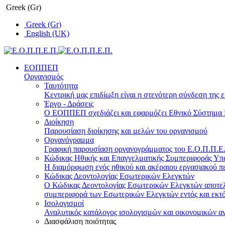
Greek (Gr)
Greek (Gr)
English (UK)
ΕΟΠΠΕΠ
Οργανισμός
Ταυτότητα
Κεντρική μας επιδίωξη είναι η στενότερη σύνδεση της ε
Έργο - Δράσεις
Ο ΕΟΠΠΕΠ σχεδιάζει και εφαρμόζει Eθνικό Σύστημα Π
Διοίκηση
Παρουσίαση διοίκησης και μελών του οργανισμού
Οργανόγραμμα
Γραφική παρουσίαση οργανογράμματος του Ε.Ο.Π.Π.Ε.Π
Κώδικας Ηθικής και Επαγγελματικής Συμπεριφοράς Υ
Η διαμόρφωση ενός ηθικού και ακέραιου εργασιακού πε
Κώδικας Δεοντολογίας Εσωτερικών Ελεγκτών
Ο Κώδικας Δεοντολογίας Εσωτερικών Ελεγκτών αποτελε
συμπεριφορά των Εσωτερικών Ελεγκτών εντός και εκτό
Ισολογισμοί
Αναλυτικός κατάλογος ισολογισμών και οικονομικών α
Διασφάλιση ποιότητας