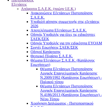
Πιστοποιήσεις
Εξετάσεις
Απόφοιτοι Σ.Α.Ε.Κ. (πρώην Ι.Ε.Κ.)
Ανακοινώσεις Εξετάσεων Πιστοποίησης
Σ.Α.Ε.Κ.
Υποβολή αίτησης συμμετοχής στις εξετάσεις
2026
Αποτελέσματα Εξετάσεων Σ.Α.Ε.Κ.
Οδηγός Υποβολής για όλες τις ειδικότητες
ΣΑΕΚ/ΣΕΚ
Οδηγός Υποβολής για την ειδικότητα ΕΥΟΑΜ
Συχνές Ερωτήσεις ΣΑΕΚ/ΣΕΚ
Οδηγοί Κατάρτισης
Θεσμικό Πλαίσιο Σ.Α.Ε.Κ.
Θέματα Εξετάσεων Σ.Α.Ε.Κ. (Κατάλογος
Ερωτήσεων)
Θέματα Εξετάσεων Πιστοποίησης
Αρχικής Επαγγελματικής Κατάρτισης
Ν.2009/1992 (Κατάλογος Ερωτήσεων) -
Παλαιού τύπου
Θέματα Εξετάσεων Πιστοποίησης
Αρχικής Επαγγελματικής Κατάρτισης
Ν.4186/2013 (Κατάλογος Ερωτήσεων) -
Νέου Τύπου
Χορήγηση Διπλώματος - Πιστοποιητικού