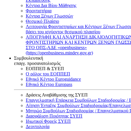
Εκπαίδευσης
Κέντρα Δια Βίου Μάθησης
Φροντιστήρια
Κέντρα Ξένων Γλωσσών
Θεσμικό Πλαίσιο
Λειτουργία Φροντιστηρίων και Κέντρων Ξένων Γλωσσ
βάσει του ισχύοντος θεσμικού πλαισίου
ΑΠΟΓΡΑΦΗ ΚΑΙ ΑΝΑΡΤΗΣΗ ΔΙΚΑΙΟΛΟΓΗΤΙΚΩ
ΦΡΟΝΤΙΣΤΗΡΙΩΝ ΚΑΙ ΚΕΝΤΡΩΝ ΞΕΝΩΝ ΓΛΩΣ
ΣΤΟ ΟΠΣ-ΑΔΕ «openbusiness»
(https://openbusiness.mindev.gov.gr)
Συμβουλευτική
επαγγ. προσανατολισμός
ΕΟΠΠΕΠ & ΣΥΕΠ
Ο ρόλος του ΕΟΠΠΕΠ
Εθνικό Κέντρο Euroguidance
Εθνικό Κέντρο Europass
Δράσεις Αναβάθμισης της ΣΥΕΠ
Επαγγελματική Επάρκεια Συμβούλων Σταδιοδρομίας /
Αίτηση Ένταξης Συμβούλων Σταδιοδρομίας/Επαγγελμ
Μητρώο Συμβούλων Σταδιοδρομίας / Επαγγελματικού
Διασφάλιση Ποιότητας ΣΥΕΠ
Ιδιωτικοί Φορείς ΣΥΕΠ
Δεοντολογία