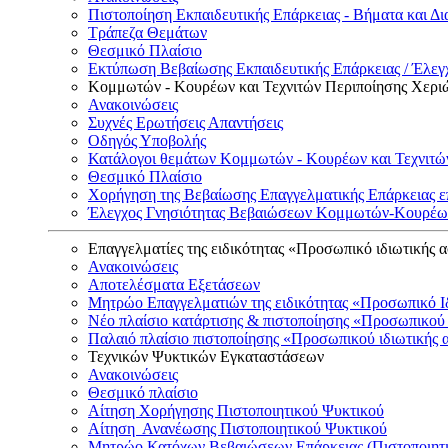
Πιστοποίηση Εκπαιδευτικής Επάρκειας - Βήματα και Δι
Τράπεζα Θεμάτων
Θεσμικό Πλαίσιο
Εκτύπωση Βεβαίωσης Εκπαιδευτικής Επάρκειας / Έλεγχ
Κομμωτών - Κουρέων και Τεχνιτών Περιποίησης Χερι
Ανακοινώσεις
Συχνές Ερωτήσεις Απαντήσεις
Οδηγός Υποβολής
Κατάλογοι θεμάτων Κομμωτών - Κουρέων και Τεχνιτώ
Θεσμικό Πλαίσιο
Χορήγηση της Βεβαίωσης Επαγγελματικής Επάρκειας ε
Έλεγχος Γνησιότητας Βεβαιώσεων Κομμωτών-Κουρέων
Επαγγελματίες της ειδικότητας «Προσωπικό ιδιωτικής 
Ανακοινώσεις
Αποτελέσματα Εξετάσεων
Μητρώο Επαγγελματιών της ειδικότητας «Προσωπικό Ι
Νέο πλαίσιο κατάρτισης & πιστοποίησης «Προσωπικού 
Παλαιό πλαίσιο πιστοποίησης «Προσωπικού ιδιωτικής 
Τεχνικών Ψυκτικών Εγκαταστάσεων
Ανακοινώσεις
Θεσμικό πλαίσιο
Αίτηση Χορήγησης Πιστοποιητικού Ψυκτικού
Αίτηση Ανανέωσης Πιστοποιητικού Ψυκτικού
Μητρώο Κατόχων Βεβαιώσεων Επάρκειας (Πιστοποιητ