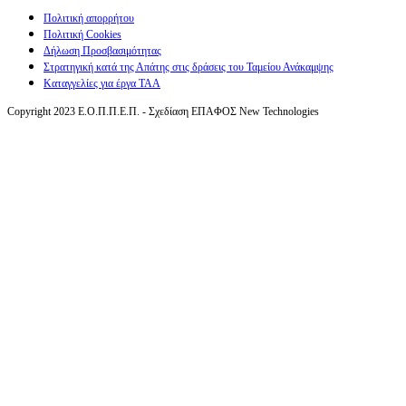
Πολιτική απορρήτου
Πολιτική Cookies
Δήλωση Προσβασιμότητας
Στρατηγική κατά της Απάτης στις δράσεις του Ταμείου Ανάκαμψης
Καταγγελίες για έργα ΤΑΑ
Copyright 2023 Ε.Ο.Π.Π.Ε.Π. - Σχεδίαση ΕΠΑΦΟΣ New Technologies