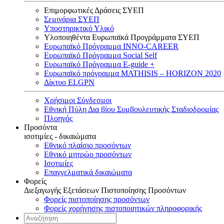
Επιμορφωτικές Δράσεις ΣΥΕΠ
Σεμινάρια ΣΥΕΠ
Υποστηρικτικό Υλικό
Υλοποιηθέντα Ευρωπαϊκά Προγράμματα ΣΥΕΠ
Ευρωπαϊκό Πρόγραμμα INNO-CAREER
Ευρωπαϊκό Πρόγραμμα Social Self
Ευρωπαϊκό Πρόγραμμα E-guide +
Ευρωπαϊκό πρόγραμμα MATHISIS – HORIZON 2020
Δίκτυο ELGPN
Χρήσιμοι Σύνδεσμοι
Εθνική Πύλη Δια βίου Συμβουλευτικής Σταδιοδρομίας
Πλοηγός
Προσόντα
ισοτιμίες - δικαιώματα
Εθνικό πλαίσιο προσόντων
Εθνικό μητρώο προσόντων
Ισοτιμίες
Επαγγελματικά δικαιώματα
Φορείς
Διεξαγωγής Εξετάσεων Πιστοποίησης Προσόντων
Φορείς πιστοποίησης προσόντων
Φορείς χορήγησης πιστοποιητικών πληροφορικής