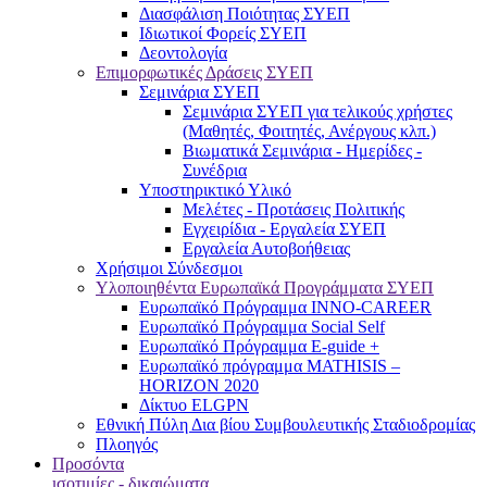
Διασφάλιση Ποιότητας ΣΥΕΠ
Ιδιωτικοί Φορείς ΣΥΕΠ
Δεοντολογία
Επιμορφωτικές Δράσεις ΣΥΕΠ
Σεμινάρια ΣΥΕΠ
Σεμινάρια ΣΥΕΠ για τελικούς χρήστες
(Μαθητές, Φοιτητές, Ανέργους κλπ.)
Βιωματικά Σεμινάρια - Ημερίδες -
Συνέδρια
Υποστηρικτικό Υλικό
Μελέτες - Προτάσεις Πολιτικής
Εγχειρίδια - Εργαλεία ΣΥΕΠ
Εργαλεία Αυτοβοήθειας
Χρήσιμοι Σύνδεσμοι
Υλοποιηθέντα Ευρωπαϊκά Προγράμματα ΣΥΕΠ
Ευρωπαϊκό Πρόγραμμα INNO-CAREER
Ευρωπαϊκό Πρόγραμμα Social Self
Ευρωπαϊκό Πρόγραμμα E-guide +
Ευρωπαϊκό πρόγραμμα MATHISIS –
HORIZON 2020
Δίκτυο ELGPN
Εθνική Πύλη Δια βίου Συμβουλευτικής Σταδιοδρομίας
Πλοηγός
Προσόντα
ισοτιμίες - δικαιώματα