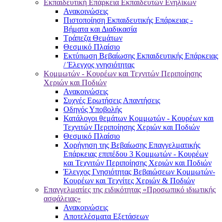
Εκπαιδευτική Επάρκεια Εκπαιδευτών Ενηλίκων
Ανακοινώσεις
Πιστοποίηση Εκπαιδευτικής Επάρκειας -
Βήματα και Διαδικασία
Τράπεζα Θεμάτων
Θεσμικό Πλαίσιο
Εκτύπωση Βεβαίωσης Εκπαιδευτικής Επάρκειας
/ Έλεγχος γνησιότητας
Κομμωτών - Κουρέων και Τεχνιτών Περιποίησης
Χεριών και Ποδιών
Ανακοινώσεις
Συχνές Ερωτήσεις Απαντήσεις
Οδηγός Υποβολής
Κατάλογοι θεμάτων Κομμωτών - Κουρέων και
Τεχνιτών Περιποίησης Χεριών και Ποδιών
Θεσμικό Πλαίσιο
Χορήγηση της Βεβαίωσης Επαγγελματικής
Επάρκειας επιπέδου 3 Κομμωτών - Κουρέων
και Τεχνιτών Περιποίησης Χεριών και Ποδιών
Έλεγχος Γνησιότητας Βεβαιώσεων Κομμωτών-
Κουρέων και Τεχνίτες Χεριών & Ποδιών
Επαγγελματίες της ειδικότητας «Προσωπικό ιδιωτικής
ασφάλειας»
Ανακοινώσεις
Αποτελέσματα Εξετάσεων