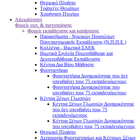
Θεσμικό Πλαίσιο
Τράπεζες Θεμάτων
Χορήγηση Πτυχίου
Αδειοδότηση
Φορείς εκπ. & πιστοποίησης
Φορείς εκπαίδευσης και κατάρτισης
Παραρτήματα - Νομικών Προσώπων
Πανεπιστημιακής Εκπαίδευσης (Ν.Π.Π.Ε.)
Κολλέγια - Ιδιωτικά ΣΑΕΚ
Ιδιωτικά Σχολεία Πρωτοβάθμιας και
Δευτεροβάθμιας Εκπαίδευσης
Κέντρα Δια Βίου Μάθησης
Φροντιστήρια
Φροντιστήρια Δυναμικότητας που δεν
υπερβαίνει τους 75 εκπαιδευόμενους
Φροντιστήρια Δυναμικότητας που
υπερβαίνει τους 75 εκπαιδευόμενους
Κέντρα Ξένων Γλωσσών
Kέντρα Ξένων Γλωσσών Δυναμικότητας
που δεν υπερβαίνει τους 75
εκπαιδευόμενους
Kέντρα Ξένων Γλωσσών Δυναμικότητας
που υπερβαίνει τους 75 εκπαιδευόμενους
Θεσμικό Πλαίσιο
Λειτουργία Φροντιστηρίων και Κέντρων Ξένων