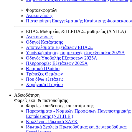
Φορτοεκφορτών
Ανακοινώσεις
Πιστοποίηση Επαγγελματικής Κατάρτισης Φορτοεκφορ
ΕΠΑΣ Μαθητείας & Π.ΕΠΑ.Σ. μαθητείας (Δ.ΥΠ.Α)
Ανακοινώσεις
Oδηγοί Κατάρτισης
Αποτελέσματα Εξετάσεων ΕΠΑ.Σ.
Υποβολή αίτησης συμμετοχής στις εξετάσεις 2025Α
Οδηγός Υποβολής Εξετάσεων 2025A
Πληροφορίες Εξετάσεων 2025Α
Θεσμικό Πλαίσιο
Τράπεζες Θεμάτων
Που δίνω εξετάσεις
Χορήγηση Πτυχίου
Αδειοδότηση
Φορείς εκπ. & πιστοποίησης
Φορείς εκπαίδευσης και κατάρτισης
Παραρτήματα - Νομικών Προσώπων Πανεπιστημιακής
Εκπαίδευσης (Ν.Π.Π.Ε.)
Κολλέγια - Ιδιωτικά ΣΑΕΚ
Ιδιωτικά Σχολεία Πρωτοβάθμιας και Δευτεροβάθμιας