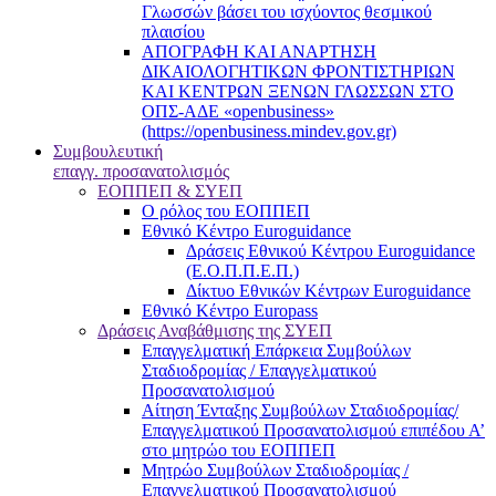
Γλωσσών βάσει του ισχύοντος θεσμικού
πλαισίου
ΑΠΟΓΡΑΦΗ ΚΑΙ ΑΝΑΡΤΗΣΗ
ΔΙΚΑΙΟΛΟΓΗΤΙΚΩΝ ΦΡΟΝΤΙΣΤΗΡΙΩΝ
ΚΑΙ ΚΕΝΤΡΩΝ ΞΕΝΩΝ ΓΛΩΣΣΩΝ ΣΤΟ
ΟΠΣ-ΑΔΕ «openbusiness»
(https://openbusiness.mindev.gov.gr)
Συμβουλευτική
επαγγ. προσανατολισμός
ΕΟΠΠΕΠ & ΣΥΕΠ
Ο ρόλος του ΕΟΠΠΕΠ
Εθνικό Κέντρο Euroguidance
Δράσεις Εθνικού Κέντρου Euroguidance
(Ε.Ο.Π.Π.Ε.Π.)
Δίκτυο Εθνικών Κέντρων Euroguidance
Εθνικό Κέντρο Europass
Δράσεις Αναβάθμισης της ΣΥΕΠ
Επαγγελματική Επάρκεια Συμβούλων
Σταδιοδρομίας / Επαγγελματικού
Προσανατολισμού
Αίτηση Ένταξης Συμβούλων Σταδιοδρομίας/
Επαγγελματικού Προσανατολισμού επιπέδου Α’
στο μητρώο του ΕΟΠΠΕΠ
Μητρώο Συμβούλων Σταδιοδρομίας /
Επαγγελματικού Προσανατολισμού