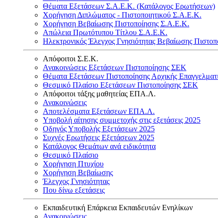
Θέματα Εξετάσεων Σ.Α.Ε.Κ. (Κατάλογος Ερωτήσεων)
Χορήγηση Διπλώματος - Πιστοποιητικού Σ.Α.Ε.Κ.
Χορήγηση Βεβαίωσης Πιστοποίησης Σ.Α.Ε.Κ.
Απώλεια Πρωτότυπου Τίτλου Σ.Α.Ε.Κ.
Ηλεκτρονικός Έλεγχος Γνησιότητας Βεβαίωσης Πιστοπ
Απόφοιτοι Σ.Ε.Κ.
Ανακοινώσεις Εξετάσεων Πιστοποίησης ΣΕΚ
Θέματα Εξετάσεων Πιστοποίησης Αρχικής Επαγγελματ
Θεσμικό Πλαίσιο Εξετάσεων Πιστοποίησης ΣΕΚ
Απόφοιτοι τάξης μαθητείας ΕΠΑ.Λ.
Ανακοινώσεις
Αποτελέσματα Εξετάσεων ΕΠΑ.Λ.
Υποβολή αίτησης συμμετοχής στις εξετάσεις 2025
Οδηγός Υποβολής Εξετάσεων 2025
Συχνές Ερωτήσεις Εξετάσεων 2025
Κατάλογος Θεμάτων ανά ειδικότητα
Θεσμικό Πλαίσιο
Χορήγηση Πτυχίου
Χορήγηση Βεβαίωσης
Έλεγχος Γνησιότητας
Που δίνω εξετάσεις
Εκπαιδευτική Επάρκεια Εκπαιδευτών Ενηλίκων
Ανακοινώσεις