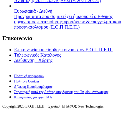
Ανάπτυξης 2021-2027» («ΕΣΠΑ 2021-2027»)
Ευρωπαϊκά - Διεθνή
Προγραμματα που συμμετέχει ή υλοποιεί ο Εθνικος
οργανισμός πιστοποίησης προσόντων & επαγγελματικού
προσανατολισμου (Ε.Ο.Π.Π.Ε.Π.)
Επικοινωνία
Επικοινωνία και είσοδος κοινού στον Ε.Ο.Π.Π.Ε.Π.
Τηλεφωνικός Κατάλογος
Διεύθυνση - Χάρτης
Πολιτική απορρήτου
Πολιτική Cookies
Δήλωση Προσβασιμότητας
Στρατηγική κατά της Απάτης στις δράσεις του Ταμείου Ανάκαμψης
Καταγγελίες για έργα ΤΑΑ
Copyright 2023 Ε.Ο.Π.Π.Ε.Π. - Σχεδίαση ΕΠΑΦΟΣ New Technologies