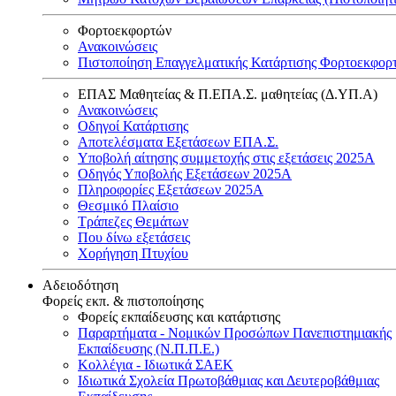
Φορτοεκφορτών
Ανακοινώσεις
Πιστοποίηση Επαγγελματικής Κατάρτισης Φορτοεκφορ
ΕΠΑΣ Μαθητείας & Π.ΕΠΑ.Σ. μαθητείας (Δ.ΥΠ.Α)
Ανακοινώσεις
Oδηγοί Κατάρτισης
Αποτελέσματα Εξετάσεων ΕΠΑ.Σ.
Υποβολή αίτησης συμμετοχής στις εξετάσεις 2025Α
Οδηγός Υποβολής Εξετάσεων 2025A
Πληροφορίες Εξετάσεων 2025Α
Θεσμικό Πλαίσιο
Τράπεζες Θεμάτων
Που δίνω εξετάσεις
Χορήγηση Πτυχίου
Αδειοδότηση
Φορείς εκπ. & πιστοποίησης
Φορείς εκπαίδευσης και κατάρτισης
Παραρτήματα - Νομικών Προσώπων Πανεπιστημιακής
Εκπαίδευσης (Ν.Π.Π.Ε.)
Κολλέγια - Ιδιωτικά ΣΑΕΚ
Ιδιωτικά Σχολεία Πρωτοβάθμιας και Δευτεροβάθμιας