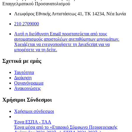
Επαγγελματικού Προσανατολισμού
Λεωφόρος Εθνικής Αντιστάσεως 41, ΤΚ 14234, Νέα Ιωνία
210 2709000
Αυτή η διεύθυνση Email προστατεύεται από τους
αυτοματισμούς αποστολέων ανεπιθύμητων μηνυμάτων.
Χρειάζεται να ενεργοποιήσετε τη JavaScript για να
μπορέσετε να τη δείτε.
Σχετικά με εμάς
Ταυτότητα
Διοίκηση
Οργανόγραμμα
Ανακοινώσεις
Χρήσιμοι Σύνδεσμοι
Χρήσιμοι σύνδεσμοι
Έργα ΕΣΠΑ - ΤΑΑ
Έργα μέσα από το «Εταιρικό Σύμφωνο Περιφερειακής