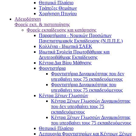
Θεσμικό Πλαίσιο
Τράπεζες Θεμάτων
Χορήγηση Πτυχίου
Αδειοδότηση
Φορείς εκπ. & πιστοποίησης
Φορείς εκπαίδευσης και κατάρτισης
Παραρτήματα - Νομικών Προσώπων
Πανεπιστημιακής Εκπαίδευσης (Ν.Π.Π.Ε.)
Κολλέγια - Ιδιωτικά ΣΑΕΚ
Ιδιωτικά Σχολεία Πρωτοβάθμιας και
Δευτεροβάθμιας Εκπαίδευσης
Κέντρα Δια Βίου Μάθησης
Φροντιστήρια
Φροντιστήρια Δυναμικότητας που δεν
υπερβαίνει τους 75 εκπαιδευόμενους
Φροντιστήρια Δυναμικότητας που
υπερβαίνει τους 75 εκπαιδευόμενους
Κέντρα Ξένων Γλωσσών
Kέντρα Ξένων Γλωσσών Δυναμικότητας
που δεν υπερβαίνει τους 75
εκπαιδευόμενους
Kέντρα Ξένων Γλωσσών Δυναμικότητας
που υπερβαίνει τους 75 εκπαιδευόμενους
Θεσμικό Πλαίσιο
Λειτουργία Φροντιστηρίων και Κέντρων Ξένων