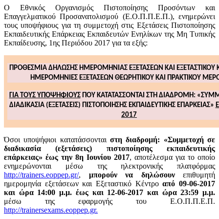
Ο Εθνικός Οργανισμός Πιστοποίησης Προσόντων και
Επαγγελματικού Προσανατολισμού (Ε.Ο.Π.Π.Ε.Π.), ενημερώνει
τους υποψήφιους για τη συμμετοχή στις Εξετάσεις Πιστοποίησης
Εκπαιδευτικής Επάρκειας Εκπαιδευτών Ενηλίκων της Μη Τυπικής
Εκπαίδευσης, 1ης Περιόδου 2017 για τα εξής:
ΠΡΟΘΕΣΜΊΑ ΔΉΛΩΣΗΣ ΗΜΕΡΟΜΗΝΊΑΣ ΕΞΕΤΆΣΕΩΝ ΚΑΙ ΕΞΕΤΑΣΤΙΚΟΎ 
ΗΜΕΡΟΜΗΝΊΕΣ ΕΞΕΤΆΣΕΩΝ ΘΕΩΡΗΤΙΚΟΎ ΚΑΙ ΠΡΑΚΤΙΚΟΎ ΜΈΡ
ΓΙΑ ΤΟΥΣ ΥΠΟΨΉΦΙΟΥΣ
ΠΟΥ ΚΑΤΑΤΆΣΣΟΝΤΑΙ ΣΤΗ ΔΙΑΔΡΟΜΉ: «ΣΥΜ
ΔΙΑΔΙΚΑΣΊΑ (ΕΞΕΤΆΣΕΙΣ) ΠΙΣΤΟΠΟΊΗΣΗΣ ΕΚΠΑΙΔΕΥΤΙΚΉΣ ΕΠΆΡΚΕΙΑΣ»
Έ
2017
Όσοι υποψήφιοι κατατάσσονται
στη διαδρομή: «Συμμετοχή σε
διαδικασία (εξετάσεις) πιστοποίησης εκπαιδευτικής
επάρκειας» έως την 8η Ιουνίου 2017
, αποτέλεσμα για το οποίο
ενημερώνονται μέσω της ηλεκτρονικής πλατφόρμας
http://trainers.eoppep.gr/
,
μπορούν να δηλώσουν
επιθυμητή
ημερομηνία εξετάσεων και Εξεταστικό Κέντρο
από 09-06-2017
και ώρα 14:00 μ.μ. έως και 12-06-2017 και ώρα 23:59 μ.μ.
μέσω της εφαρμογής του Ε.Ο.Π.Π.Ε.Π.
http://trainersexams.eoppep.gr
.