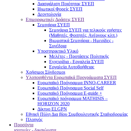
Διασφάλιση Ποιότητας ΣΥΕΠ
Ιδιωτικοί Φορείς ΣΥΕΠ
Δεοντολογία
Επιμορφωτικές Δράσεις ΣΥΕΠ
Σεμινάρια ΣΥΕΠ
Σεμινάρια ΣΥΕΠ για τελικούς χρήστες
(Μαθητές, Φοιτητές, Ανέργους κλπ.)
Βιωματικά Σεμινάρια - Ημερίδες -
Συνέδρια
Υποστηρικτικό Υλικό
Μελέτες - Προτάσεις Πολιτικής
Εγχειρίδια - Εργαλεία ΣΥΕΠ
Εργαλεία Αυτοβοήθειας
Χρήσιμοι Σύνδεσμοι
Υλοποιηθέντα Ευρωπαϊκά Προγράμματα ΣΥΕΠ
Ευρωπαϊκό Πρόγραμμα INNO-CAREER
Ευρωπαϊκό Πρόγραμμα Social Self
Ευρωπαϊκό Πρόγραμμα E-guide +
Ευρωπαϊκό πρόγραμμα MATHISIS –
HORIZON 2020
Δίκτυο ELGPN
Εθνική Πύλη Δια βίου Συμβουλευτικής Σταδιοδρομίας
Πλοηγός
Προσόντα
ισοτιμίες - δικαιώματα