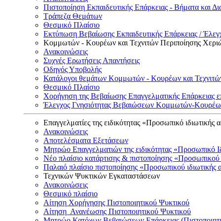
Πιστοποίηση Εκπαιδευτικής Επάρκειας - Βήματα και Δι
Τράπεζα Θεμάτων
Θεσμικό Πλαίσιο
Εκτύπωση Βεβαίωσης Εκπαιδευτικής Επάρκειας / Έλεγχ
Κομμωτών - Κουρέων και Τεχνιτών Περιποίησης Χερι
Ανακοινώσεις
Συχνές Ερωτήσεις Απαντήσεις
Οδηγός Υποβολής
Κατάλογοι θεμάτων Κομμωτών - Κουρέων και Τεχνιτώ
Θεσμικό Πλαίσιο
Χορήγηση της Βεβαίωσης Επαγγελματικής Επάρκειας ε
Έλεγχος Γνησιότητας Βεβαιώσεων Κομμωτών-Κουρέων
Επαγγελματίες της ειδικότητας «Προσωπικό ιδιωτικής 
Ανακοινώσεις
Αποτελέσματα Εξετάσεων
Μητρώο Επαγγελματιών της ειδικότητας «Προσωπικό Ι
Νέο πλαίσιο κατάρτισης & πιστοποίησης «Προσωπικού 
Παλαιό πλαίσιο πιστοποίησης «Προσωπικού ιδιωτικής 
Τεχνικών Ψυκτικών Εγκαταστάσεων
Ανακοινώσεις
Θεσμικό πλαίσιο
Αίτηση Χορήγησης Πιστοποιητικού Ψυκτικού
Αίτηση Ανανέωσης Πιστοποιητικού Ψυκτικού
Μητρώο Κατόχων Βεβαιώσεων Επάρκειας (Πιστοποιητ