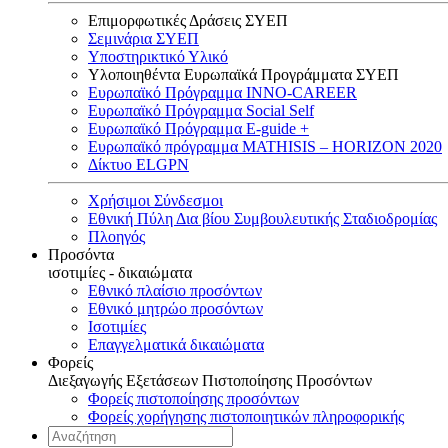
Επιμορφωτικές Δράσεις ΣΥΕΠ
Σεμινάρια ΣΥΕΠ
Υποστηρικτικό Υλικό
Υλοποιηθέντα Ευρωπαϊκά Προγράμματα ΣΥΕΠ
Ευρωπαϊκό Πρόγραμμα INNO-CAREER
Ευρωπαϊκό Πρόγραμμα Social Self
Ευρωπαϊκό Πρόγραμμα E-guide +
Ευρωπαϊκό πρόγραμμα MATHISIS – HORIZON 2020
Δίκτυο ELGPN
Χρήσιμοι Σύνδεσμοι
Εθνική Πύλη Δια βίου Συμβουλευτικής Σταδιοδρομίας
Πλοηγός
Προσόντα
ισοτιμίες - δικαιώματα
Εθνικό πλαίσιο προσόντων
Εθνικό μητρώο προσόντων
Ισοτιμίες
Επαγγελματικά δικαιώματα
Φορείς
Διεξαγωγής Εξετάσεων Πιστοποίησης Προσόντων
Φορείς πιστοποίησης προσόντων
Φορείς χορήγησης πιστοποιητικών πληροφορικής