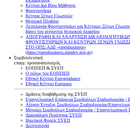
Εκπαίδευσης
Κέντρα Δια Βίου Μάθησης
Φροντιστήρια
Κέντρα Ξένων Γλωσσών
Θεσμικό Πλαίσιο
Λειτουργία Φροντιστηρίων και Κέντρων Ξένων Γλωσσ
βάσει του ισχύοντος θεσμικού πλαισίου
ΑΠΟΓΡΑΦΗ ΚΑΙ ΑΝΑΡΤΗΣΗ ΔΙΚΑΙΟΛΟΓΗΤΙΚΩ
ΦΡΟΝΤΙΣΤΗΡΙΩΝ ΚΑΙ ΚΕΝΤΡΩΝ ΞΕΝΩΝ ΓΛΩΣ
ΣΤΟ ΟΠΣ-ΑΔΕ «openbusiness»
(https://openbusiness.mindev.gov.gr)
Συμβουλευτική
επαγγ. προσανατολισμός
ΕΟΠΠΕΠ & ΣΥΕΠ
Ο ρόλος του ΕΟΠΠΕΠ
Εθνικό Κέντρο Euroguidance
Εθνικό Κέντρο Europass
Δράσεις Αναβάθμισης της ΣΥΕΠ
Επαγγελματική Επάρκεια Συμβούλων Σταδιοδρομίας /
Αίτηση Ένταξης Συμβούλων Σταδιοδρομίας/Επαγγελμ
Μητρώο Συμβούλων Σταδιοδρομίας / Επαγγελματικού
Διασφάλιση Ποιότητας ΣΥΕΠ
Ιδιωτικοί Φορείς ΣΥΕΠ
Δεοντολογία