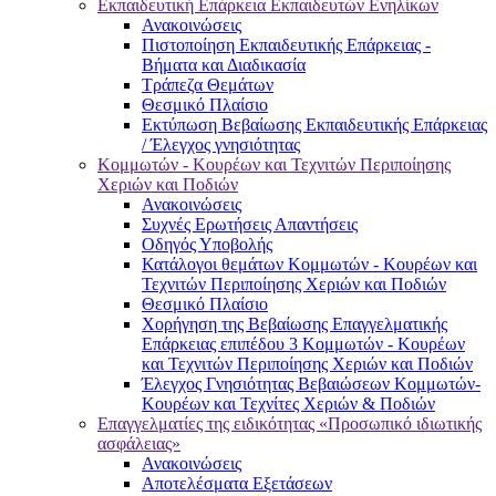
Εκπαιδευτική Επάρκεια Εκπαιδευτών Ενηλίκων
Ανακοινώσεις
Πιστοποίηση Εκπαιδευτικής Επάρκειας -
Βήματα και Διαδικασία
Τράπεζα Θεμάτων
Θεσμικό Πλαίσιο
Εκτύπωση Βεβαίωσης Εκπαιδευτικής Επάρκειας
/ Έλεγχος γνησιότητας
Κομμωτών - Κουρέων και Τεχνιτών Περιποίησης
Χεριών και Ποδιών
Ανακοινώσεις
Συχνές Ερωτήσεις Απαντήσεις
Οδηγός Υποβολής
Κατάλογοι θεμάτων Κομμωτών - Κουρέων και
Τεχνιτών Περιποίησης Χεριών και Ποδιών
Θεσμικό Πλαίσιο
Χορήγηση της Βεβαίωσης Επαγγελματικής
Επάρκειας επιπέδου 3 Κομμωτών - Κουρέων
και Τεχνιτών Περιποίησης Χεριών και Ποδιών
Έλεγχος Γνησιότητας Βεβαιώσεων Κομμωτών-
Κουρέων και Τεχνίτες Χεριών & Ποδιών
Επαγγελματίες της ειδικότητας «Προσωπικό ιδιωτικής
ασφάλειας»
Ανακοινώσεις
Αποτελέσματα Εξετάσεων