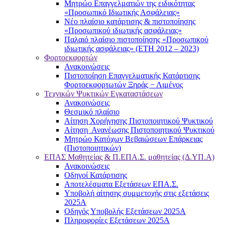
Μητρώο Επαγγελματιών της ειδικότητας
«Προσωπικό Ιδιωτικής Ασφάλειας»
Νέο πλαίσιο κατάρτισης & πιστοποίησης
«Προσωπικού ιδιωτικής ασφάλειας»
Παλαιό πλαίσιο πιστοποίησης «Προσωπικού
ιδιωτικής ασφάλειας» (ΕΤΗ 2012 – 2023)
Φορτοεκφορτών
Ανακοινώσεις
Πιστοποίηση Επαγγελματικής Κατάρτισης
Φορτοεκφορτωτών Ξηράς − Λιμένος
Τεχνικών Ψυκτικών Εγκαταστάσεων
Ανακοινώσεις
Θεσμικό πλαίσιο
Αίτηση Χορήγησης Πιστοποιητικού Ψυκτικού
Αίτηση Ανανέωσης Πιστοποιητικού Ψυκτικού
Μητρώο Κατόχων Βεβαιώσεων Επάρκειας
(Πιστοποιητικών)
ΕΠΑΣ Μαθητείας & Π.ΕΠΑ.Σ. μαθητείας (Δ.ΥΠ.Α)
Ανακοινώσεις
Oδηγοί Κατάρτισης
Αποτελέσματα Εξετάσεων ΕΠΑ.Σ.
Υποβολή αίτησης συμμετοχής στις εξετάσεις
2025Α
Οδηγός Υποβολής Εξετάσεων 2025A
Πληροφορίες Εξετάσεων 2025Α