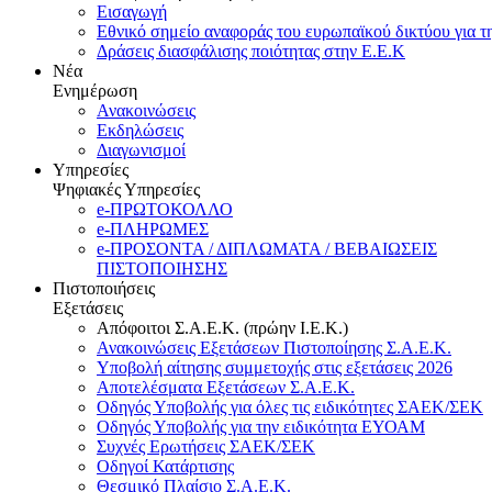
Εισαγωγή
Εθνικό σημείο αναφοράς του ευρωπαϊκού δικτύου για τ
Δράσεις διασφάλισης ποιότητας στην Ε.Ε.Κ
Νέα
Ενημέρωση
Ανακοινώσεις
Εκδηλώσεις
Διαγωνισμοί
Υπηρεσίες
Ψηφιακές Υπηρεσίες
e-ΠΡΩΤΟΚΟΛΛΟ
e-ΠΛΗΡΩΜΕΣ
e-ΠΡΟΣΟΝΤΑ / ΔΙΠΛΩΜΑΤΑ / ΒΕΒΑΙΩΣΕΙΣ
ΠΙΣΤΟΠΟΙΗΣΗΣ
Πιστοποιήσεις
Εξετάσεις
Απόφοιτοι Σ.Α.Ε.Κ. (πρώην Ι.Ε.Κ.)
Ανακοινώσεις Εξετάσεων Πιστοποίησης Σ.Α.Ε.Κ.
Υποβολή αίτησης συμμετοχής στις εξετάσεις 2026
Αποτελέσματα Εξετάσεων Σ.Α.Ε.Κ.
Οδηγός Υποβολής για όλες τις ειδικότητες ΣΑΕΚ/ΣΕΚ
Οδηγός Υποβολής για την ειδικότητα ΕΥΟΑΜ
Συχνές Ερωτήσεις ΣΑΕΚ/ΣΕΚ
Οδηγοί Κατάρτισης
Θεσμικό Πλαίσιο Σ.Α.Ε.Κ.