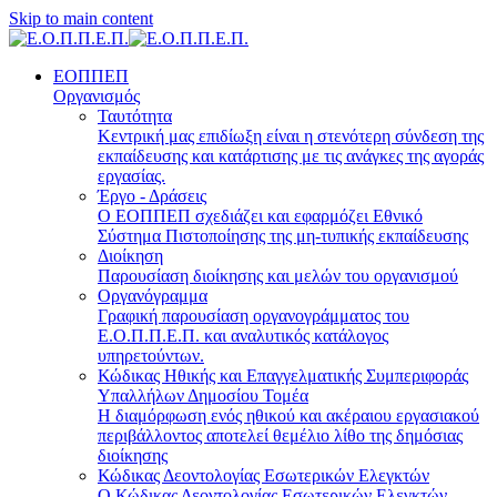
Skip to main content
ΕΟΠΠΕΠ
Οργανισμός
Ταυτότητα
Κεντρική μας επιδίωξη είναι η στενότερη σύνδεση της
εκπαίδευσης και κατάρτισης με τις ανάγκες της αγοράς
εργασίας.
Έργο - Δράσεις
Ο ΕΟΠΠΕΠ σχεδιάζει και εφαρμόζει Eθνικό
Σύστημα Πιστοποίησης της μη-τυπικής εκπαίδευσης
Διοίκηση
Παρουσίαση διοίκησης και μελών του οργανισμού
Οργανόγραμμα
Γραφική παρουσίαση οργανογράμματος του
Ε.Ο.Π.Π.Ε.Π. και αναλυτικός κατάλογος
υπηρετούντων.
Κώδικας Ηθικής και Επαγγελματικής Συμπεριφοράς
Υπαλλήλων Δημοσίου Τομέα
Η διαμόρφωση ενός ηθικού και ακέραιου εργασιακού
περιβάλλοντος αποτελεί θεμέλιο λίθο της δημόσιας
διοίκησης
Κώδικας Δεοντολογίας Εσωτερικών Ελεγκτών
Ο Κώδικας Δεοντολογίας Εσωτερικών Ελεγκτών