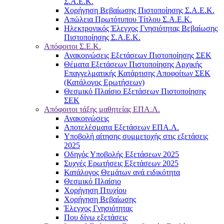
Σ.Α.Ε.Κ.
Χορήγηση Βεβαίωσης Πιστοποίησης Σ.Α.Ε.Κ.
Απώλεια Πρωτότυπου Τίτλου Σ.Α.Ε.Κ.
Ηλεκτρονικός Έλεγχος Γνησιότητας Βεβαίωσης
Πιστοποίησης Σ.Α.Ε.Κ.
Απόφοιτοι Σ.Ε.Κ.
Ανακοινώσεις Εξετάσεων Πιστοποίησης ΣΕΚ
Θέματα Εξετάσεων Πιστοποίησης Αρχικής
Επαγγελματικής Κατάρτισης Αποφοίτων ΣΕΚ
(Κατάλογος Ερωτήσεων)
Θεσμικό Πλαίσιο Εξετάσεων Πιστοποίησης
ΣΕΚ
Απόφοιτοι τάξης μαθητείας ΕΠΑ.Λ.
Ανακοινώσεις
Αποτελέσματα Εξετάσεων ΕΠΑ.Λ.
Υποβολή αίτησης συμμετοχής στις εξετάσεις
2025
Οδηγός Υποβολής Εξετάσεων 2025
Συχνές Ερωτήσεις Εξετάσεων 2025
Κατάλογος Θεμάτων ανά ειδικότητα
Θεσμικό Πλαίσιο
Χορήγηση Πτυχίου
Χορήγηση Βεβαίωσης
Έλεγχος Γνησιότητας
Που δίνω εξετάσεις