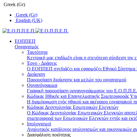
Greek (Gr)
Greek (Gr)
English (UK)
ΕΟΠΠΕΠ
Οργανισμός
Ταυτότητα
Κεντρική μας επιδίωξη είναι η στενότερη σύνδεση της ε
Έργο - Δράσεις
Ο ΕΟΠΠΕΠ σχεδιάζει και εφαρμόζει Eθνικό Σύστημα Π
Διοίκηση
Παρουσίαση διοίκησης και μελών του οργανισμού
Οργανόγραμμα
Γραφική παρουσίαση οργανογράμματος του Ε.Ο.Π.Π.Ε.Π
Κώδικας Ηθικής και Επαγγελματικής Συμπεριφοράς Υ
Η διαμόρφωση ενός ηθικού και ακέραιου εργασιακού πε
Κώδικας Δεοντολογίας Εσωτερικών Ελεγκτών
Ο Κώδικας Δεοντολογίας Εσωτερικών Ελεγκτών αποτελε
συμπεριφορά των Εσωτερικών Ελεγκτών εντός και εκτό
Ισολογισμοί
Αναλυτικός κατάλογος ισολογισμών και οικονομικών α
Διασφάλιση ποιότητας