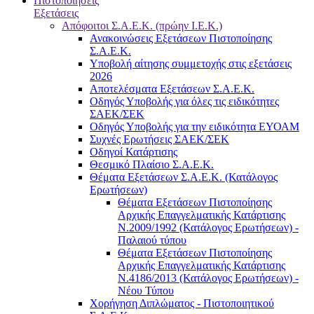
Πιστοποιήσεις
Εξετάσεις
Απόφοιτοι Σ.Α.Ε.Κ. (πρώην Ι.Ε.Κ.)
Ανακοινώσεις Εξετάσεων Πιστοποίησης
Σ.Α.Ε.Κ.
Υποβολή αίτησης συμμετοχής στις εξετάσεις
2026
Αποτελέσματα Εξετάσεων Σ.Α.Ε.Κ.
Οδηγός Υποβολής για όλες τις ειδικότητες
ΣΑΕΚ/ΣΕΚ
Οδηγός Υποβολής για την ειδικότητα ΕΥΟΑΜ
Συχνές Ερωτήσεις ΣΑΕΚ/ΣΕΚ
Οδηγοί Κατάρτισης
Θεσμικό Πλαίσιο Σ.Α.Ε.Κ.
Θέματα Εξετάσεων Σ.Α.Ε.Κ. (Κατάλογος
Ερωτήσεων)
Θέματα Εξετάσεων Πιστοποίησης
Αρχικής Επαγγελματικής Κατάρτισης
Ν.2009/1992 (Κατάλογος Ερωτήσεων) -
Παλαιού τύπου
Θέματα Εξετάσεων Πιστοποίησης
Αρχικής Επαγγελματικής Κατάρτισης
Ν.4186/2013 (Κατάλογος Ερωτήσεων) -
Νέου Τύπου
Χορήγηση Διπλώματος - Πιστοποιητικού