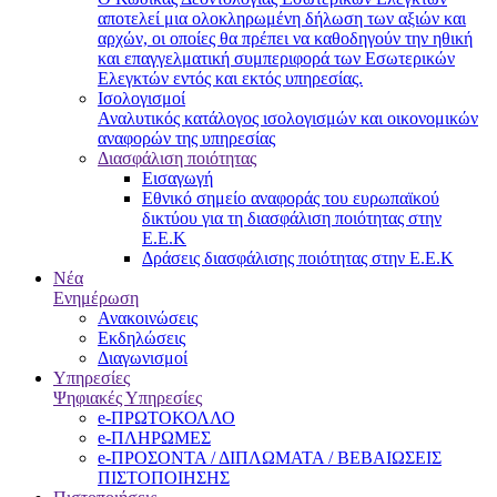
αποτελεί μια ολοκληρωμένη δήλωση των αξιών και
αρχών, οι οποίες θα πρέπει να καθοδηγούν την ηθική
και επαγγελματική συμπεριφορά των Εσωτερικών
Ελεγκτών εντός και εκτός υπηρεσίας.
Ισολογισμοί
Αναλυτικός κατάλογος ισολογισμών και οικονομικών
αναφορών της υπηρεσίας
Διασφάλιση ποιότητας
Εισαγωγή
Εθνικό σημείο αναφοράς του ευρωπαϊκού
δικτύου για τη διασφάλιση ποιότητας στην
Ε.Ε.Κ
Δράσεις διασφάλισης ποιότητας στην Ε.Ε.Κ
Νέα
Ενημέρωση
Ανακοινώσεις
Εκδηλώσεις
Διαγωνισμοί
Υπηρεσίες
Ψηφιακές Υπηρεσίες
e-ΠΡΩΤΟΚΟΛΛΟ
e-ΠΛΗΡΩΜΕΣ
e-ΠΡΟΣΟΝΤΑ / ΔΙΠΛΩΜΑΤΑ / ΒΕΒΑΙΩΣΕΙΣ
ΠΙΣΤΟΠΟΙΗΣΗΣ