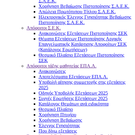
Σ.Α.Ε.Κ.
Χορήγηση Βεβαίωσης Πιστοποίησης Σ.Α.Ε.Κ.
Απώλεια Πρωτότυπου Τίτλου Σ.Α.Ε.Κ.
Ηλεκτρονικός Έλεγχος Γνησιότητας Βεβαίωσης
Πιστοποίησης Σ.Α.Ε.Κ.
Απόφοιτοι Σ.Ε.Κ.
Ανακοινώσεις Εξετάσεων Πιστοποίησης ΣΕΚ
Θέματα Εξετάσεων Πιστοποίησης Αρχικής
Επαγγελματικής Κατάρτισης Αποφοίτων ΣΕΚ
(Κατάλογος Ερωτήσεων)
Θεσμικό Πλαίσιο Εξετάσεων Πιστοποίησης
ΣΕΚ
Απόφοιτοι τάξης μαθητείας ΕΠΑ.Λ.
Ανακοινώσεις
Αποτελέσματα Εξετάσεων ΕΠΑ.Λ.
Υποβολή αίτησης συμμετοχής στις εξετάσεις
2025
Οδηγός Υποβολής Εξετάσεων 2025
Συχνές Ερωτήσεις Εξετάσεων 2025
Κατάλογος Θεμάτων ανά ειδικότητα
Θεσμικό Πλαίσιο
Χορήγηση Πτυχίου
Χορήγηση Βεβαίωσης
Έλεγχος Γνησιότητας
Που δίνω εξετάσεις