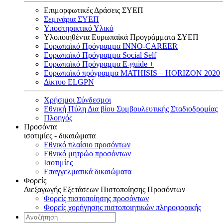
Επιμορφωτικές Δράσεις ΣΥΕΠ
Σεμινάρια ΣΥΕΠ
Υποστηρικτικό Υλικό
Υλοποιηθέντα Ευρωπαϊκά Προγράμματα ΣΥΕΠ
Ευρωπαϊκό Πρόγραμμα INNO-CAREER
Ευρωπαϊκό Πρόγραμμα Social Self
Ευρωπαϊκό Πρόγραμμα E-guide +
Ευρωπαϊκό πρόγραμμα MATHISIS – HORIZON 2020
Δίκτυο ELGPN
Χρήσιμοι Σύνδεσμοι
Εθνική Πύλη Δια βίου Συμβουλευτικής Σταδιοδρομίας
Πλοηγός
Προσόντα
ισοτιμίες - δικαιώματα
Εθνικό πλαίσιο προσόντων
Εθνικό μητρώο προσόντων
Ισοτιμίες
Επαγγελματικά δικαιώματα
Φορείς
Διεξαγωγής Εξετάσεων Πιστοποίησης Προσόντων
Φορείς πιστοποίησης προσόντων
Φορείς χορήγησης πιστοποιητικών πληροφορικής