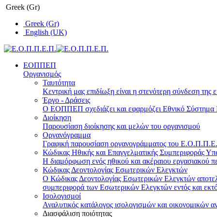
Greek (Gr)
Greek (Gr)
English (UK)
ΕΟΠΠΕΠ
Οργανισμός
Ταυτότητα
Κεντρική μας επιδίωξη είναι η στενότερη σύνδεση της ε
Έργο - Δράσεις
Ο ΕΟΠΠΕΠ σχεδιάζει και εφαρμόζει Eθνικό Σύστημα Π
Διοίκηση
Παρουσίαση διοίκησης και μελών του οργανισμού
Οργανόγραμμα
Γραφική παρουσίαση οργανογράμματος του Ε.Ο.Π.Π.Ε.Π
Κώδικας Ηθικής και Επαγγελματικής Συμπεριφοράς Υ
Η διαμόρφωση ενός ηθικού και ακέραιου εργασιακού πε
Κώδικας Δεοντολογίας Εσωτερικών Ελεγκτών
Ο Κώδικας Δεοντολογίας Εσωτερικών Ελεγκτών αποτελε
συμπεριφορά των Εσωτερικών Ελεγκτών εντός και εκτό
Ισολογισμοί
Αναλυτικός κατάλογος ισολογισμών και οικονομικών α
Διασφάλιση ποιότητας