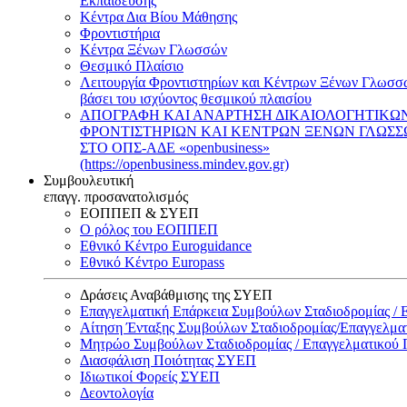
Εκπαίδευσης
Κέντρα Δια Βίου Μάθησης
Φροντιστήρια
Κέντρα Ξένων Γλωσσών
Θεσμικό Πλαίσιο
Λειτουργία Φροντιστηρίων και Κέντρων Ξένων Γλωσσ
βάσει του ισχύοντος θεσμικού πλαισίου
ΑΠΟΓΡΑΦΗ ΚΑΙ ΑΝΑΡΤΗΣΗ ΔΙΚΑΙΟΛΟΓΗΤΙΚΩ
ΦΡΟΝΤΙΣΤΗΡΙΩΝ ΚΑΙ ΚΕΝΤΡΩΝ ΞΕΝΩΝ ΓΛΩΣ
ΣΤΟ ΟΠΣ-ΑΔΕ «openbusiness»
(https://openbusiness.mindev.gov.gr)
Συμβουλευτική
επαγγ. προσανατολισμός
ΕΟΠΠΕΠ & ΣΥΕΠ
Ο ρόλος του ΕΟΠΠΕΠ
Εθνικό Κέντρο Euroguidance
Εθνικό Κέντρο Europass
Δράσεις Αναβάθμισης της ΣΥΕΠ
Επαγγελματική Επάρκεια Συμβούλων Σταδιοδρομίας /
Αίτηση Ένταξης Συμβούλων Σταδιοδρομίας/Επαγγελμ
Μητρώο Συμβούλων Σταδιοδρομίας / Επαγγελματικού
Διασφάλιση Ποιότητας ΣΥΕΠ
Ιδιωτικοί Φορείς ΣΥΕΠ
Δεοντολογία