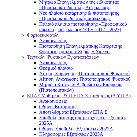
Μητρώο Επαγγελματιών της ειδικότητας
«Προσωπικό Ιδιωτικής Ασφάλειας»
Νέο πλαίσιο κατάρτισης & πιστοποίησης
«Προσωπικού ιδιωτικής ασφάλειας»
Παλαιό πλαίσιο πιστοποίησης «Προσωπικού
ιδιωτικής ασφάλειας» (ΕΤΗ 2012 – 2023)
Φορτοεκφορτών
Ανακοινώσεις
Πιστοποίηση Επαγγελματικής Κατάρτισης
Φορτοεκφορτωτών Ξηράς − Λιμένος
Τεχνικών Ψυκτικών Εγκαταστάσεων
Ανακοινώσεις
Θεσμικό πλαίσιο
Αίτηση Χορήγησης Πιστοποιητικού Ψυκτικού
Αίτηση Ανανέωσης Πιστοποιητικού Ψυκτικού
Μητρώο Κατόχων Βεβαιώσεων Επάρκειας
(Πιστοποιητικών)
ΕΠΑΣ Μαθητείας & Π.ΕΠΑ.Σ. μαθητείας (Δ.ΥΠ.Α)
Ανακοινώσεις
Oδηγοί Κατάρτισης
Αποτελέσματα Εξετάσεων ΕΠΑ.Σ.
Υποβολή αίτησης συμμετοχής στις εξετάσεις
2025Α
Οδηγός Υποβολής Εξετάσεων 2025A
Πληροφορίες Εξετάσεων 2025Α