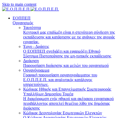
Skip to main content
ΕΟΠΠΕΠ
Οργανισμός
Ταυτότητα
Κεντρική μας επιδίωξη είναι η στενότερη σύνδεση της
εκπαίδευσης και κατάρτισης με τις ανάγκες της αγοράς
εργασίας.
Έργο - Δράσεις
Ο ΕΟΠΠΕΠ σχεδιάζει και εφαρμόζει Eθνικό
Σύστημα Πιστοποίησης της μη-τυπικής εκπαίδευσης
Διοίκηση
Παρουσίαση διοίκησης και μελών του οργανισμού
Οργανόγραμμα
Γραφική παρουσίαση οργανογράμματος του
Ε.Ο.Π.Π.Ε.Π. και αναλυτικός κατάλογος
υπηρετούντων.
Κώδικας Ηθικής και Επαγγελματικής Συμπεριφοράς
Υπαλλήλων Δημοσίου Τομέα
Η διαμόρφωση ενός ηθικού και ακέραιου εργασιακού
περιβάλλοντος αποτελεί θεμέλιο λίθο της δημόσιας
διοίκησης
Κώδικας Δεοντολογίας Εσωτερικών Ελεγκτών
Ο Κώδικας Δεοντολογίας Εσωτερικών Ελεγκτών