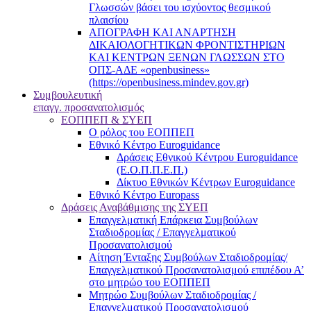
Γλωσσών βάσει του ισχύοντος θεσμικού
πλαισίου
ΑΠΟΓΡΑΦΗ ΚΑΙ ΑΝΑΡΤΗΣΗ
ΔΙΚΑΙΟΛΟΓΗΤΙΚΩΝ ΦΡΟΝΤΙΣΤΗΡΙΩΝ
ΚΑΙ ΚΕΝΤΡΩΝ ΞΕΝΩΝ ΓΛΩΣΣΩΝ ΣΤΟ
ΟΠΣ-ΑΔΕ «openbusiness»
(https://openbusiness.mindev.gov.gr)
Συμβουλευτική
επαγγ. προσανατολισμός
ΕΟΠΠΕΠ & ΣΥΕΠ
Ο ρόλος του ΕΟΠΠΕΠ
Εθνικό Κέντρο Euroguidance
Δράσεις Εθνικού Κέντρου Euroguidance
(Ε.Ο.Π.Π.Ε.Π.)
Δίκτυο Εθνικών Κέντρων Euroguidance
Εθνικό Κέντρο Europass
Δράσεις Αναβάθμισης της ΣΥΕΠ
Επαγγελματική Επάρκεια Συμβούλων
Σταδιοδρομίας / Επαγγελματικού
Προσανατολισμού
Αίτηση Ένταξης Συμβούλων Σταδιοδρομίας/
Επαγγελματικού Προσανατολισμού επιπέδου Α’
στο μητρώο του ΕΟΠΠΕΠ
Μητρώο Συμβούλων Σταδιοδρομίας /
Επαγγελματικού Προσανατολισμού