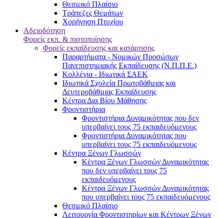
Θεσμικό Πλαίσιο
Τράπεζες Θεμάτων
Χορήγηση Πτυχίου
Αδειοδότηση
Φορείς εκπ. & πιστοποίησης
Φορείς εκπαίδευσης και κατάρτισης
Παραρτήματα - Νομικών Προσώπων
Πανεπιστημιακής Εκπαίδευσης (Ν.Π.Π.Ε.)
Κολλέγια - Ιδιωτικά ΣΑΕΚ
Ιδιωτικά Σχολεία Πρωτοβάθμιας και
Δευτεροβάθμιας Εκπαίδευσης
Κέντρα Δια Βίου Μάθησης
Φροντιστήρια
Φροντιστήρια Δυναμικότητας που δεν
υπερβαίνει τους 75 εκπαιδευόμενους
Φροντιστήρια Δυναμικότητας που
υπερβαίνει τους 75 εκπαιδευόμενους
Κέντρα Ξένων Γλωσσών
Kέντρα Ξένων Γλωσσών Δυναμικότητας
που δεν υπερβαίνει τους 75
εκπαιδευόμενους
Kέντρα Ξένων Γλωσσών Δυναμικότητας
που υπερβαίνει τους 75 εκπαιδευόμενους
Θεσμικό Πλαίσιο
Λειτουργία Φροντιστηρίων και Κέντρων Ξένων