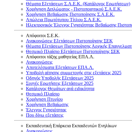
Θέματα Εξετάσεων Σ.Α.Ε.Κ. (Κατάλογος Ερωτήσεων)
Χορήγηση Διπλώματος - Πιστοποιητικού Σ.Α.Ε.Κ.
Χορήγηση Βεβαίωσης Πιστοποίησης Σ.Α.Ε.Κ.
Απώλεια Πρωτότυπου Τίτλου Σ.Α.Ε.Κ.
Ηλεκτρονικός Έλεγχος Γνησιότητας Βεβαίωσης Πιστοπ
Απόφοιτοι Σ.Ε.Κ.
Ανακοινώσεις Εξετάσεων Πιστοποίησης ΣΕΚ
Θέματα Εξετάσεων Πιστοποίησης Αρχικής Επαγγελματ
Θεσμικό Πλαίσιο Εξετάσεων Πιστοποίησης ΣΕΚ
Απόφοιτοι τάξης μαθητείας ΕΠΑ.Λ.
Ανακοινώσεις
Αποτελέσματα Εξετάσεων ΕΠΑ.Λ.
Υποβολή αίτησης συμμετοχής στις εξετάσεις 2025
Οδηγός Υποβολής Εξετάσεων 2025
Συχνές Ερωτήσεις Εξετάσεων 2025
Κατάλογος Θεμάτων ανά ειδικότητα
Θεσμικό Πλαίσιο
Χορήγηση Πτυχίου
Χορήγηση Βεβαίωσης
Έλεγχος Γνησιότητας
Που δίνω εξετάσεις
Εκπαιδευτική Επάρκεια Εκπαιδευτών Ενηλίκων
Ανακοινώσεις