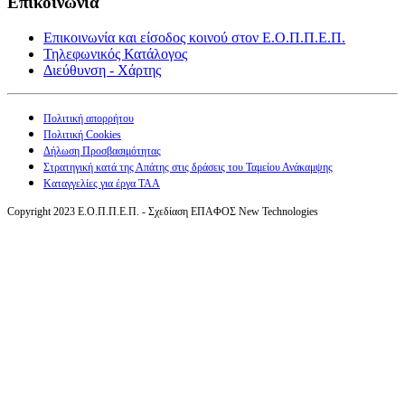
Επικοινωνία
Επικοινωνία και είσοδος κοινού στον Ε.Ο.Π.Π.Ε.Π.
Τηλεφωνικός Κατάλογος
Διεύθυνση - Χάρτης
Πολιτική απορρήτου
Πολιτική Cookies
Δήλωση Προσβασιμότητας
Στρατηγική κατά της Απάτης στις δράσεις του Ταμείου Ανάκαμψης
Καταγγελίες για έργα ΤΑΑ
Copyright 2023 Ε.Ο.Π.Π.Ε.Π. - Σχεδίαση ΕΠΑΦΟΣ New Technologies