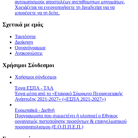
αυτοματισμούς αποστολέων ανεπιθύμητων μηνυμάτων.
Χρειάζεται να ενεργοποιήσετε τη JavaScript για να
μπορέσετε να τη δείτε.
Σχετικά με εμάς
Ταυτότητα
Διοίκηση
Οργανόγραμμα
Ανακοινώσεις
Χρήσιμοι Σύνδεσμοι
Χρήσιμοι σύνδεσμοι
Έργα ΕΣΠΑ - ΤΑΑ
Έργα μέσα από το «Εταιρικό Σύμφωνο Περιφερειακής
Ανάπτυξης 2021-2027» («ΕΣΠΑ 2021-2027»)
Ευρωπαϊκά - Διεθνή
Προγραμματα που συμμετέχει ή υλοποιεί ο Εθνικος
οργανισμός πιστοποίησης προσόντων & επαγγελματικού
προσανατολισμου (Ε.Ο.Π.Π.Ε.Π.)