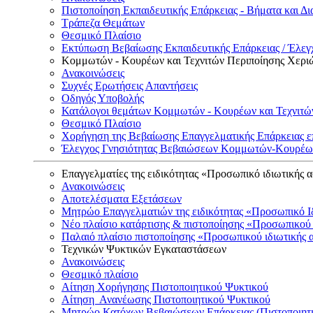
Πιστοποίηση Εκπαιδευτικής Επάρκειας - Βήματα και Δι
Τράπεζα Θεμάτων
Θεσμικό Πλαίσιο
Εκτύπωση Βεβαίωσης Εκπαιδευτικής Επάρκειας / Έλεγχ
Κομμωτών - Κουρέων και Τεχνιτών Περιποίησης Χερι
Ανακοινώσεις
Συχνές Ερωτήσεις Απαντήσεις
Οδηγός Υποβολής
Κατάλογοι θεμάτων Κομμωτών - Κουρέων και Τεχνιτώ
Θεσμικό Πλαίσιο
Χορήγηση της Βεβαίωσης Επαγγελματικής Επάρκειας ε
Έλεγχος Γνησιότητας Βεβαιώσεων Κομμωτών-Κουρέων
Επαγγελματίες της ειδικότητας «Προσωπικό ιδιωτικής 
Ανακοινώσεις
Αποτελέσματα Εξετάσεων
Μητρώο Επαγγελματιών της ειδικότητας «Προσωπικό Ι
Νέο πλαίσιο κατάρτισης & πιστοποίησης «Προσωπικού 
Παλαιό πλαίσιο πιστοποίησης «Προσωπικού ιδιωτικής 
Τεχνικών Ψυκτικών Εγκαταστάσεων
Ανακοινώσεις
Θεσμικό πλαίσιο
Αίτηση Χορήγησης Πιστοποιητικού Ψυκτικού
Αίτηση Ανανέωσης Πιστοποιητικού Ψυκτικού
Μητρώο Κατόχων Βεβαιώσεων Επάρκειας (Πιστοποιητ