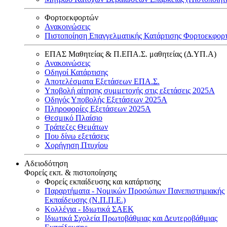
Φορτοεκφορτών
Ανακοινώσεις
Πιστοποίηση Επαγγελματικής Κατάρτισης Φορτοεκφορ
ΕΠΑΣ Μαθητείας & Π.ΕΠΑ.Σ. μαθητείας (Δ.ΥΠ.Α)
Ανακοινώσεις
Oδηγοί Κατάρτισης
Αποτελέσματα Εξετάσεων ΕΠΑ.Σ.
Υποβολή αίτησης συμμετοχής στις εξετάσεις 2025Α
Οδηγός Υποβολής Εξετάσεων 2025A
Πληροφορίες Εξετάσεων 2025Α
Θεσμικό Πλαίσιο
Τράπεζες Θεμάτων
Που δίνω εξετάσεις
Χορήγηση Πτυχίου
Αδειοδότηση
Φορείς εκπ. & πιστοποίησης
Φορείς εκπαίδευσης και κατάρτισης
Παραρτήματα - Νομικών Προσώπων Πανεπιστημιακής
Εκπαίδευσης (Ν.Π.Π.Ε.)
Κολλέγια - Ιδιωτικά ΣΑΕΚ
Ιδιωτικά Σχολεία Πρωτοβάθμιας και Δευτεροβάθμιας