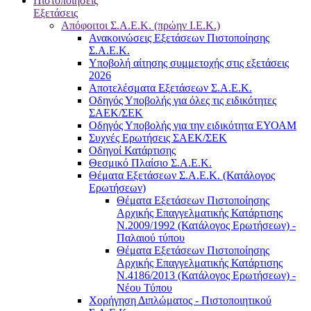
Πιστοποιήσεις
Εξετάσεις
Απόφοιτοι Σ.Α.Ε.Κ. (πρώην Ι.Ε.Κ.)
Ανακοινώσεις Εξετάσεων Πιστοποίησης
Σ.Α.Ε.Κ.
Υποβολή αίτησης συμμετοχής στις εξετάσεις
2026
Αποτελέσματα Εξετάσεων Σ.Α.Ε.Κ.
Οδηγός Υποβολής για όλες τις ειδικότητες
ΣΑΕΚ/ΣΕΚ
Οδηγός Υποβολής για την ειδικότητα ΕΥΟΑΜ
Συχνές Ερωτήσεις ΣΑΕΚ/ΣΕΚ
Οδηγοί Κατάρτισης
Θεσμικό Πλαίσιο Σ.Α.Ε.Κ.
Θέματα Εξετάσεων Σ.Α.Ε.Κ. (Κατάλογος
Ερωτήσεων)
Θέματα Εξετάσεων Πιστοποίησης
Αρχικής Επαγγελματικής Κατάρτισης
Ν.2009/1992 (Κατάλογος Ερωτήσεων) -
Παλαιού τύπου
Θέματα Εξετάσεων Πιστοποίησης
Αρχικής Επαγγελματικής Κατάρτισης
Ν.4186/2013 (Κατάλογος Ερωτήσεων) -
Νέου Τύπου
Χορήγηση Διπλώματος - Πιστοποιητικού