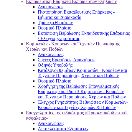
Εκπαιδευτική Επάρκεια Εκπαιδευτών Ενηλίκων
Ανακοινώσεις
Πιστοποίηση Εκπαιδευτικής Επάρκειας -
Βήματα και Διαδικασία
Τράπεζα Θεμάτων
Θεσμικό Πλαίσιο
Εκτύπωση Βεβαίωσης Εκπαιδευτικής Επάρκειας
/ Έλεγχος γνησιότητας
Κομμωτών - Κουρέων και Τεχνιτών Περιποίησης
Χεριών και Ποδιών
Ανακοινώσεις
Συχνές Ερωτήσεις Απαντήσεις
Οδηγός Υποβολής
Κατάλογοι θεμάτων Κομμωτών - Κουρέων και
Τεχνιτών Περιποίησης Χεριών και Ποδιών
Θεσμικό Πλαίσιο
Χορήγηση της Βεβαίωσης Επαγγελματικής
Επάρκειας επιπέδου 3 Κομμωτών - Κουρέων
και Τεχνιτών Περιποίησης Χεριών και Ποδιών
Έλεγχος Γνησιότητας Βεβαιώσεων Κομμωτών-
Κουρέων και Τεχνίτες Χεριών & Ποδιών
Επαγγελματίες της ειδικότητας «Προσωπικό ιδιωτικής
ασφάλειας»
Ανακοινώσεις
Αποτελέσματα Εξετάσεων