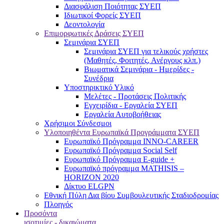
Διασφάλιση Ποιότητας ΣΥΕΠ
Ιδιωτικοί Φορείς ΣΥΕΠ
Δεοντολογία
Επιμορφωτικές Δράσεις ΣΥΕΠ
Σεμινάρια ΣΥΕΠ
Σεμινάρια ΣΥΕΠ για τελικούς χρήστες
(Μαθητές, Φοιτητές, Ανέργους κλπ.)
Βιωματικά Σεμινάρια - Ημερίδες -
Συνέδρια
Υποστηρικτικό Υλικό
Μελέτες - Προτάσεις Πολιτικής
Εγχειρίδια - Εργαλεία ΣΥΕΠ
Εργαλεία Αυτοβοήθειας
Χρήσιμοι Σύνδεσμοι
Υλοποιηθέντα Ευρωπαϊκά Προγράμματα ΣΥΕΠ
Ευρωπαϊκό Πρόγραμμα INNO-CAREER
Ευρωπαϊκό Πρόγραμμα Social Self
Ευρωπαϊκό Πρόγραμμα E-guide +
Ευρωπαϊκό πρόγραμμα MATHISIS –
HORIZON 2020
Δίκτυο ELGPN
Εθνική Πύλη Δια βίου Συμβουλευτικής Σταδιοδρομίας
Πλοηγός
Προσόντα
ισοτιμίες - δικαιώματα