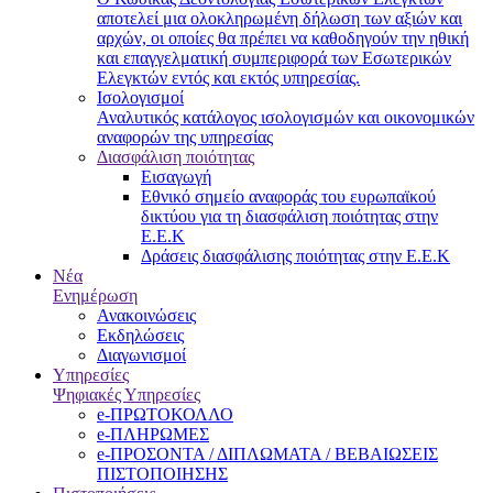
αποτελεί μια ολοκληρωμένη δήλωση των αξιών και
αρχών, οι οποίες θα πρέπει να καθοδηγούν την ηθική
και επαγγελματική συμπεριφορά των Εσωτερικών
Ελεγκτών εντός και εκτός υπηρεσίας.
Ισολογισμοί
Αναλυτικός κατάλογος ισολογισμών και οικονομικών
αναφορών της υπηρεσίας
Διασφάλιση ποιότητας
Εισαγωγή
Εθνικό σημείο αναφοράς του ευρωπαϊκού
δικτύου για τη διασφάλιση ποιότητας στην
Ε.Ε.Κ
Δράσεις διασφάλισης ποιότητας στην Ε.Ε.Κ
Νέα
Ενημέρωση
Ανακοινώσεις
Εκδηλώσεις
Διαγωνισμοί
Υπηρεσίες
Ψηφιακές Υπηρεσίες
e-ΠΡΩΤΟΚΟΛΛΟ
e-ΠΛΗΡΩΜΕΣ
e-ΠΡΟΣΟΝΤΑ / ΔΙΠΛΩΜΑΤΑ / ΒΕΒΑΙΩΣΕΙΣ
ΠΙΣΤΟΠΟΙΗΣΗΣ