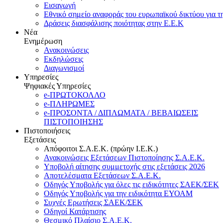
Εισαγωγή
Εθνικό σημείο αναφοράς του ευρωπαϊκού δικτύου για τ
Δράσεις διασφάλισης ποιότητας στην Ε.Ε.Κ
Νέα
Ενημέρωση
Ανακοινώσεις
Εκδηλώσεις
Διαγωνισμοί
Υπηρεσίες
Ψηφιακές Υπηρεσίες
e-ΠΡΩΤΟΚΟΛΛΟ
e-ΠΛΗΡΩΜΕΣ
e-ΠΡΟΣΟΝΤΑ / ΔΙΠΛΩΜΑΤΑ / ΒΕΒΑΙΩΣΕΙΣ
ΠΙΣΤΟΠΟΙΗΣΗΣ
Πιστοποιήσεις
Εξετάσεις
Απόφοιτοι Σ.Α.Ε.Κ. (πρώην Ι.Ε.Κ.)
Ανακοινώσεις Εξετάσεων Πιστοποίησης Σ.Α.Ε.Κ.
Υποβολή αίτησης συμμετοχής στις εξετάσεις 2026
Αποτελέσματα Εξετάσεων Σ.Α.Ε.Κ.
Οδηγός Υποβολής για όλες τις ειδικότητες ΣΑΕΚ/ΣΕΚ
Οδηγός Υποβολής για την ειδικότητα ΕΥΟΑΜ
Συχνές Ερωτήσεις ΣΑΕΚ/ΣΕΚ
Οδηγοί Κατάρτισης
Θεσμικό Πλαίσιο Σ.Α.Ε.Κ.