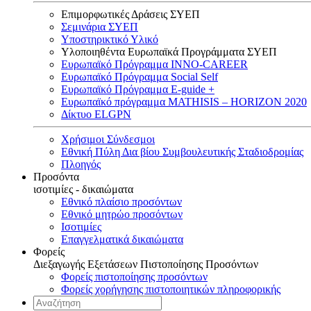
Επιμορφωτικές Δράσεις ΣΥΕΠ
Σεμινάρια ΣΥΕΠ
Υποστηρικτικό Υλικό
Υλοποιηθέντα Ευρωπαϊκά Προγράμματα ΣΥΕΠ
Ευρωπαϊκό Πρόγραμμα INNO-CAREER
Ευρωπαϊκό Πρόγραμμα Social Self
Ευρωπαϊκό Πρόγραμμα E-guide +
Ευρωπαϊκό πρόγραμμα MATHISIS – HORIZON 2020
Δίκτυο ELGPN
Χρήσιμοι Σύνδεσμοι
Εθνική Πύλη Δια βίου Συμβουλευτικής Σταδιοδρομίας
Πλοηγός
Προσόντα
ισοτιμίες - δικαιώματα
Εθνικό πλαίσιο προσόντων
Εθνικό μητρώο προσόντων
Ισοτιμίες
Επαγγελματικά δικαιώματα
Φορείς
Διεξαγωγής Εξετάσεων Πιστοποίησης Προσόντων
Φορείς πιστοποίησης προσόντων
Φορείς χορήγησης πιστοποιητικών πληροφορικής