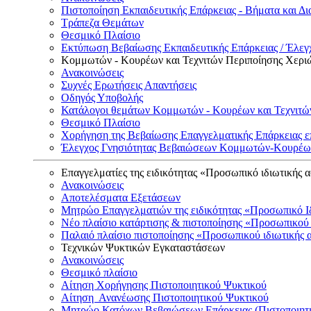
Πιστοποίηση Εκπαιδευτικής Επάρκειας - Βήματα και Δι
Τράπεζα Θεμάτων
Θεσμικό Πλαίσιο
Εκτύπωση Βεβαίωσης Εκπαιδευτικής Επάρκειας / Έλεγχ
Κομμωτών - Κουρέων και Τεχνιτών Περιποίησης Χερι
Ανακοινώσεις
Συχνές Ερωτήσεις Απαντήσεις
Οδηγός Υποβολής
Κατάλογοι θεμάτων Κομμωτών - Κουρέων και Τεχνιτώ
Θεσμικό Πλαίσιο
Χορήγηση της Βεβαίωσης Επαγγελματικής Επάρκειας ε
Έλεγχος Γνησιότητας Βεβαιώσεων Κομμωτών-Κουρέων
Επαγγελματίες της ειδικότητας «Προσωπικό ιδιωτικής 
Ανακοινώσεις
Αποτελέσματα Εξετάσεων
Μητρώο Επαγγελματιών της ειδικότητας «Προσωπικό Ι
Νέο πλαίσιο κατάρτισης & πιστοποίησης «Προσωπικού 
Παλαιό πλαίσιο πιστοποίησης «Προσωπικού ιδιωτικής 
Τεχνικών Ψυκτικών Εγκαταστάσεων
Ανακοινώσεις
Θεσμικό πλαίσιο
Αίτηση Χορήγησης Πιστοποιητικού Ψυκτικού
Αίτηση Ανανέωσης Πιστοποιητικού Ψυκτικού
Μητρώο Κατόχων Βεβαιώσεων Επάρκειας (Πιστοποιητ