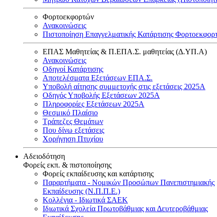
Φορτοεκφορτών
Ανακοινώσεις
Πιστοποίηση Επαγγελματικής Κατάρτισης Φορτοεκφορ
ΕΠΑΣ Μαθητείας & Π.ΕΠΑ.Σ. μαθητείας (Δ.ΥΠ.Α)
Ανακοινώσεις
Oδηγοί Κατάρτισης
Αποτελέσματα Εξετάσεων ΕΠΑ.Σ.
Υποβολή αίτησης συμμετοχής στις εξετάσεις 2025Α
Οδηγός Υποβολής Εξετάσεων 2025A
Πληροφορίες Εξετάσεων 2025Α
Θεσμικό Πλαίσιο
Τράπεζες Θεμάτων
Που δίνω εξετάσεις
Χορήγηση Πτυχίου
Αδειοδότηση
Φορείς εκπ. & πιστοποίησης
Φορείς εκπαίδευσης και κατάρτισης
Παραρτήματα - Νομικών Προσώπων Πανεπιστημιακής
Εκπαίδευσης (Ν.Π.Π.Ε.)
Κολλέγια - Ιδιωτικά ΣΑΕΚ
Ιδιωτικά Σχολεία Πρωτοβάθμιας και Δευτεροβάθμιας