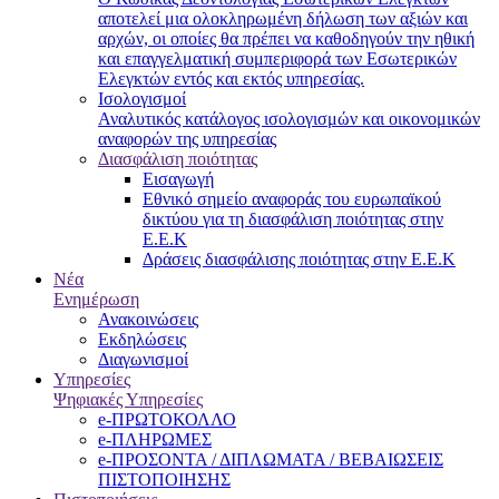
αποτελεί μια ολοκληρωμένη δήλωση των αξιών και
αρχών, οι οποίες θα πρέπει να καθοδηγούν την ηθική
και επαγγελματική συμπεριφορά των Εσωτερικών
Ελεγκτών εντός και εκτός υπηρεσίας.
Ισολογισμοί
Αναλυτικός κατάλογος ισολογισμών και οικονομικών
αναφορών της υπηρεσίας
Διασφάλιση ποιότητας
Εισαγωγή
Εθνικό σημείο αναφοράς του ευρωπαϊκού
δικτύου για τη διασφάλιση ποιότητας στην
Ε.Ε.Κ
Δράσεις διασφάλισης ποιότητας στην Ε.Ε.Κ
Νέα
Ενημέρωση
Ανακοινώσεις
Εκδηλώσεις
Διαγωνισμοί
Υπηρεσίες
Ψηφιακές Υπηρεσίες
e-ΠΡΩΤΟΚΟΛΛΟ
e-ΠΛΗΡΩΜΕΣ
e-ΠΡΟΣΟΝΤΑ / ΔΙΠΛΩΜΑΤΑ / ΒΕΒΑΙΩΣΕΙΣ
ΠΙΣΤΟΠΟΙΗΣΗΣ