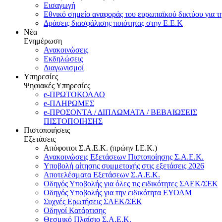
Εισαγωγή
Εθνικό σημείο αναφοράς του ευρωπαϊκού δικτύου για τ
Δράσεις διασφάλισης ποιότητας στην Ε.Ε.Κ
Νέα
Ενημέρωση
Ανακοινώσεις
Εκδηλώσεις
Διαγωνισμοί
Υπηρεσίες
Ψηφιακές Υπηρεσίες
e-ΠΡΩΤΟΚΟΛΛΟ
e-ΠΛΗΡΩΜΕΣ
e-ΠΡΟΣΟΝΤΑ / ΔΙΠΛΩΜΑΤΑ / ΒΕΒΑΙΩΣΕΙΣ
ΠΙΣΤΟΠΟΙΗΣΗΣ
Πιστοποιήσεις
Εξετάσεις
Απόφοιτοι Σ.Α.Ε.Κ. (πρώην Ι.Ε.Κ.)
Ανακοινώσεις Εξετάσεων Πιστοποίησης Σ.Α.Ε.Κ.
Υποβολή αίτησης συμμετοχής στις εξετάσεις 2026
Αποτελέσματα Εξετάσεων Σ.Α.Ε.Κ.
Οδηγός Υποβολής για όλες τις ειδικότητες ΣΑΕΚ/ΣΕΚ
Οδηγός Υποβολής για την ειδικότητα ΕΥΟΑΜ
Συχνές Ερωτήσεις ΣΑΕΚ/ΣΕΚ
Οδηγοί Κατάρτισης
Θεσμικό Πλαίσιο Σ.Α.Ε.Κ.