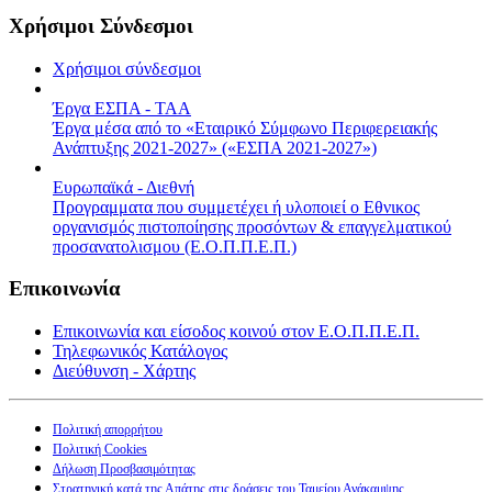
Χρήσιμοι Σύνδεσμοι
Χρήσιμοι σύνδεσμοι
Έργα ΕΣΠΑ - ΤΑΑ
Έργα μέσα από το «Εταιρικό Σύμφωνο Περιφερειακής
Ανάπτυξης 2021-2027» («ΕΣΠΑ 2021-2027»)
Ευρωπαϊκά - Διεθνή
Προγραμματα που συμμετέχει ή υλοποιεί ο Εθνικος
οργανισμός πιστοποίησης προσόντων & επαγγελματικού
προσανατολισμου (Ε.Ο.Π.Π.Ε.Π.)
Επικοινωνία
Επικοινωνία και είσοδος κοινού στον Ε.Ο.Π.Π.Ε.Π.
Τηλεφωνικός Κατάλογος
Διεύθυνση - Χάρτης
Πολιτική απορρήτου
Πολιτική Cookies
Δήλωση Προσβασιμότητας
Στρατηγική κατά της Απάτης στις δράσεις του Ταμείου Ανάκαμψης