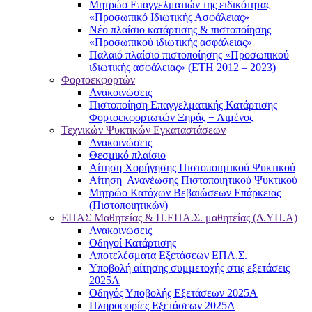
Μητρώο Επαγγελματιών της ειδικότητας
«Προσωπικό Ιδιωτικής Ασφάλειας»
Νέο πλαίσιο κατάρτισης & πιστοποίησης
«Προσωπικού ιδιωτικής ασφάλειας»
Παλαιό πλαίσιο πιστοποίησης «Προσωπικού
ιδιωτικής ασφάλειας» (ΕΤΗ 2012 – 2023)
Φορτοεκφορτών
Ανακοινώσεις
Πιστοποίηση Επαγγελματικής Κατάρτισης
Φορτοεκφορτωτών Ξηράς − Λιμένος
Τεχνικών Ψυκτικών Εγκαταστάσεων
Ανακοινώσεις
Θεσμικό πλαίσιο
Αίτηση Χορήγησης Πιστοποιητικού Ψυκτικού
Αίτηση Ανανέωσης Πιστοποιητικού Ψυκτικού
Μητρώο Κατόχων Βεβαιώσεων Επάρκειας
(Πιστοποιητικών)
ΕΠΑΣ Μαθητείας & Π.ΕΠΑ.Σ. μαθητείας (Δ.ΥΠ.Α)
Ανακοινώσεις
Oδηγοί Κατάρτισης
Αποτελέσματα Εξετάσεων ΕΠΑ.Σ.
Υποβολή αίτησης συμμετοχής στις εξετάσεις
2025Α
Οδηγός Υποβολής Εξετάσεων 2025A
Πληροφορίες Εξετάσεων 2025Α