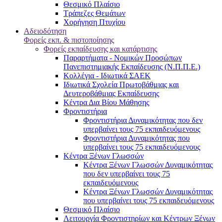
Θεσμικό Πλαίσιο
Τράπεζες Θεμάτων
Χορήγηση Πτυχίου
Αδειοδότηση
Φορείς εκπ. & πιστοποίησης
Φορείς εκπαίδευσης και κατάρτισης
Παραρτήματα - Νομικών Προσώπων
Πανεπιστημιακής Εκπαίδευσης (Ν.Π.Π.Ε.)
Κολλέγια - Ιδιωτικά ΣΑΕΚ
Ιδιωτικά Σχολεία Πρωτοβάθμιας και
Δευτεροβάθμιας Εκπαίδευσης
Κέντρα Δια Βίου Μάθησης
Φροντιστήρια
Φροντιστήρια Δυναμικότητας που δεν
υπερβαίνει τους 75 εκπαιδευόμενους
Φροντιστήρια Δυναμικότητας που
υπερβαίνει τους 75 εκπαιδευόμενους
Κέντρα Ξένων Γλωσσών
Kέντρα Ξένων Γλωσσών Δυναμικότητας
που δεν υπερβαίνει τους 75
εκπαιδευόμενους
Kέντρα Ξένων Γλωσσών Δυναμικότητας
που υπερβαίνει τους 75 εκπαιδευόμενους
Θεσμικό Πλαίσιο
Λειτουργία Φροντιστηρίων και Κέντρων Ξένων