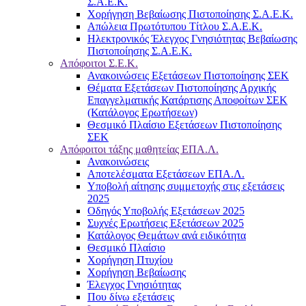
Σ.Α.Ε.Κ.
Χορήγηση Βεβαίωσης Πιστοποίησης Σ.Α.Ε.Κ.
Απώλεια Πρωτότυπου Τίτλου Σ.Α.Ε.Κ.
Ηλεκτρονικός Έλεγχος Γνησιότητας Βεβαίωσης
Πιστοποίησης Σ.Α.Ε.Κ.
Απόφοιτοι Σ.Ε.Κ.
Ανακοινώσεις Εξετάσεων Πιστοποίησης ΣΕΚ
Θέματα Εξετάσεων Πιστοποίησης Αρχικής
Επαγγελματικής Κατάρτισης Αποφοίτων ΣΕΚ
(Κατάλογος Ερωτήσεων)
Θεσμικό Πλαίσιο Εξετάσεων Πιστοποίησης
ΣΕΚ
Απόφοιτοι τάξης μαθητείας ΕΠΑ.Λ.
Ανακοινώσεις
Αποτελέσματα Εξετάσεων ΕΠΑ.Λ.
Υποβολή αίτησης συμμετοχής στις εξετάσεις
2025
Οδηγός Υποβολής Εξετάσεων 2025
Συχνές Ερωτήσεις Εξετάσεων 2025
Κατάλογος Θεμάτων ανά ειδικότητα
Θεσμικό Πλαίσιο
Χορήγηση Πτυχίου
Χορήγηση Βεβαίωσης
Έλεγχος Γνησιότητας
Που δίνω εξετάσεις