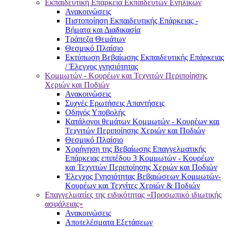
Εκπαιδευτική Επάρκεια Εκπαιδευτών Ενηλίκων
Ανακοινώσεις
Πιστοποίηση Εκπαιδευτικής Επάρκειας -
Βήματα και Διαδικασία
Τράπεζα Θεμάτων
Θεσμικό Πλαίσιο
Εκτύπωση Βεβαίωσης Εκπαιδευτικής Επάρκειας
/ Έλεγχος γνησιότητας
Κομμωτών - Κουρέων και Τεχνιτών Περιποίησης
Χεριών και Ποδιών
Ανακοινώσεις
Συχνές Ερωτήσεις Απαντήσεις
Οδηγός Υποβολής
Κατάλογοι θεμάτων Κομμωτών - Κουρέων και
Τεχνιτών Περιποίησης Χεριών και Ποδιών
Θεσμικό Πλαίσιο
Χορήγηση της Βεβαίωσης Επαγγελματικής
Επάρκειας επιπέδου 3 Κομμωτών - Κουρέων
και Τεχνιτών Περιποίησης Χεριών και Ποδιών
Έλεγχος Γνησιότητας Βεβαιώσεων Κομμωτών-
Κουρέων και Τεχνίτες Χεριών & Ποδιών
Επαγγελματίες της ειδικότητας «Προσωπικό ιδιωτικής
ασφάλειας»
Ανακοινώσεις
Αποτελέσματα Εξετάσεων