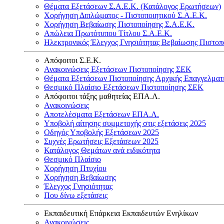
Θέματα Εξετάσεων Σ.Α.Ε.Κ. (Κατάλογος Ερωτήσεων)
Χορήγηση Διπλώματος - Πιστοποιητικού Σ.Α.Ε.Κ.
Χορήγηση Βεβαίωσης Πιστοποίησης Σ.Α.Ε.Κ.
Απώλεια Πρωτότυπου Τίτλου Σ.Α.Ε.Κ.
Ηλεκτρονικός Έλεγχος Γνησιότητας Βεβαίωσης Πιστοπ
Απόφοιτοι Σ.Ε.Κ.
Ανακοινώσεις Εξετάσεων Πιστοποίησης ΣΕΚ
Θέματα Εξετάσεων Πιστοποίησης Αρχικής Επαγγελματ
Θεσμικό Πλαίσιο Εξετάσεων Πιστοποίησης ΣΕΚ
Απόφοιτοι τάξης μαθητείας ΕΠΑ.Λ.
Ανακοινώσεις
Αποτελέσματα Εξετάσεων ΕΠΑ.Λ.
Υποβολή αίτησης συμμετοχής στις εξετάσεις 2025
Οδηγός Υποβολής Εξετάσεων 2025
Συχνές Ερωτήσεις Εξετάσεων 2025
Κατάλογος Θεμάτων ανά ειδικότητα
Θεσμικό Πλαίσιο
Χορήγηση Πτυχίου
Χορήγηση Βεβαίωσης
Έλεγχος Γνησιότητας
Που δίνω εξετάσεις
Εκπαιδευτική Επάρκεια Εκπαιδευτών Ενηλίκων
Ανακοινώσεις