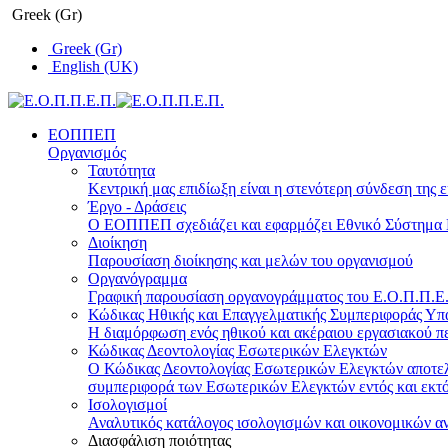
Greek (Gr)
Greek (Gr)
English (UK)
ΕΟΠΠΕΠ
Οργανισμός
Ταυτότητα
Κεντρική μας επιδίωξη είναι η στενότερη σύνδεση της ε
Έργο - Δράσεις
Ο ΕΟΠΠΕΠ σχεδιάζει και εφαρμόζει Eθνικό Σύστημα Π
Διοίκηση
Παρουσίαση διοίκησης και μελών του οργανισμού
Οργανόγραμμα
Γραφική παρουσίαση οργανογράμματος του Ε.Ο.Π.Π.Ε.Π
Κώδικας Ηθικής και Επαγγελματικής Συμπεριφοράς Υ
Η διαμόρφωση ενός ηθικού και ακέραιου εργασιακού πε
Κώδικας Δεοντολογίας Εσωτερικών Ελεγκτών
Ο Κώδικας Δεοντολογίας Εσωτερικών Ελεγκτών αποτελε
συμπεριφορά των Εσωτερικών Ελεγκτών εντός και εκτό
Ισολογισμοί
Αναλυτικός κατάλογος ισολογισμών και οικονομικών α
Διασφάλιση ποιότητας