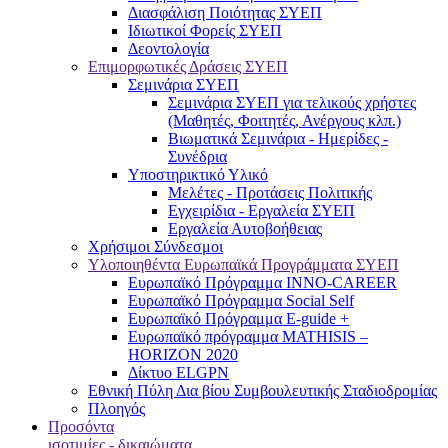
Διασφάλιση Ποιότητας ΣΥΕΠ
Ιδιωτικοί Φορείς ΣΥΕΠ
Δεοντολογία
Επιμορφωτικές Δράσεις ΣΥΕΠ
Σεμινάρια ΣΥΕΠ
Σεμινάρια ΣΥΕΠ για τελικούς χρήστες
(Μαθητές, Φοιτητές, Ανέργους κλπ.)
Βιωματικά Σεμινάρια - Ημερίδες -
Συνέδρια
Υποστηρικτικό Υλικό
Μελέτες - Προτάσεις Πολιτικής
Εγχειρίδια - Εργαλεία ΣΥΕΠ
Εργαλεία Αυτοβοήθειας
Χρήσιμοι Σύνδεσμοι
Υλοποιηθέντα Ευρωπαϊκά Προγράμματα ΣΥΕΠ
Ευρωπαϊκό Πρόγραμμα INNO-CAREER
Ευρωπαϊκό Πρόγραμμα Social Self
Ευρωπαϊκό Πρόγραμμα E-guide +
Ευρωπαϊκό πρόγραμμα MATHISIS –
HORIZON 2020
Δίκτυο ELGPN
Εθνική Πύλη Δια βίου Συμβουλευτικής Σταδιοδρομίας
Πλοηγός
Προσόντα
ισοτιμίες - δικαιώματα