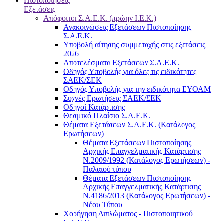
Πιστοποιήσεις
Εξετάσεις
Απόφοιτοι Σ.Α.Ε.Κ. (πρώην Ι.Ε.Κ.)
Ανακοινώσεις Εξετάσεων Πιστοποίησης
Σ.Α.Ε.Κ.
Υποβολή αίτησης συμμετοχής στις εξετάσεις
2026
Αποτελέσματα Εξετάσεων Σ.Α.Ε.Κ.
Οδηγός Υποβολής για όλες τις ειδικότητες
ΣΑΕΚ/ΣΕΚ
Οδηγός Υποβολής για την ειδικότητα ΕΥΟΑΜ
Συχνές Ερωτήσεις ΣΑΕΚ/ΣΕΚ
Οδηγοί Κατάρτισης
Θεσμικό Πλαίσιο Σ.Α.Ε.Κ.
Θέματα Εξετάσεων Σ.Α.Ε.Κ. (Κατάλογος
Ερωτήσεων)
Θέματα Εξετάσεων Πιστοποίησης
Αρχικής Επαγγελματικής Κατάρτισης
Ν.2009/1992 (Κατάλογος Ερωτήσεων) -
Παλαιού τύπου
Θέματα Εξετάσεων Πιστοποίησης
Αρχικής Επαγγελματικής Κατάρτισης
Ν.4186/2013 (Κατάλογος Ερωτήσεων) -
Νέου Τύπου
Χορήγηση Διπλώματος - Πιστοποιητικού