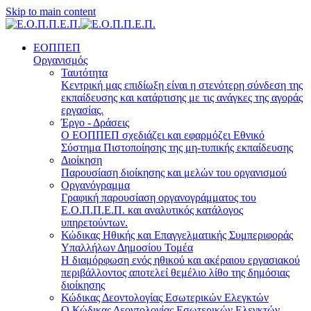
Skip to main content
ΕΟΠΠΕΠ
Οργανισμός
Ταυτότητα
Κεντρική μας επιδίωξη είναι η στενότερη σύνδεση της
εκπαίδευσης και κατάρτισης με τις ανάγκες της αγοράς
εργασίας.
Έργο - Δράσεις
Ο ΕΟΠΠΕΠ σχεδιάζει και εφαρμόζει Eθνικό
Σύστημα Πιστοποίησης της μη-τυπικής εκπαίδευσης
Διοίκηση
Παρουσίαση διοίκησης και μελών του οργανισμού
Οργανόγραμμα
Γραφική παρουσίαση οργανογράμματος του
Ε.Ο.Π.Π.Ε.Π. και αναλυτικός κατάλογος
υπηρετούντων.
Κώδικας Ηθικής και Επαγγελματικής Συμπεριφοράς
Υπαλλήλων Δημοσίου Τομέα
Η διαμόρφωση ενός ηθικού και ακέραιου εργασιακού
περιβάλλοντος αποτελεί θεμέλιο λίθο της δημόσιας
διοίκησης
Κώδικας Δεοντολογίας Εσωτερικών Ελεγκτών
Ο Κώδικας Δεοντολογίας Εσωτερικών Ελεγκτών