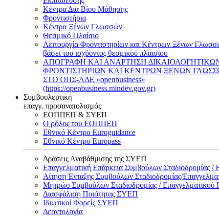
Εκπαίδευσης
Κέντρα Δια Βίου Μάθησης
Φροντιστήρια
Κέντρα Ξένων Γλωσσών
Θεσμικό Πλαίσιο
Λειτουργία Φροντιστηρίων και Κέντρων Ξένων Γλωσσ
βάσει του ισχύοντος θεσμικού πλαισίου
ΑΠΟΓΡΑΦΗ ΚΑΙ ΑΝΑΡΤΗΣΗ ΔΙΚΑΙΟΛΟΓΗΤΙΚΩ
ΦΡΟΝΤΙΣΤΗΡΙΩΝ ΚΑΙ ΚΕΝΤΡΩΝ ΞΕΝΩΝ ΓΛΩΣ
ΣΤΟ ΟΠΣ-ΑΔΕ «openbusiness»
(https://openbusiness.mindev.gov.gr)
Συμβουλευτική
επαγγ. προσανατολισμός
ΕΟΠΠΕΠ & ΣΥΕΠ
Ο ρόλος του ΕΟΠΠΕΠ
Εθνικό Κέντρο Euroguidance
Εθνικό Κέντρο Europass
Δράσεις Αναβάθμισης της ΣΥΕΠ
Επαγγελματική Επάρκεια Συμβούλων Σταδιοδρομίας /
Αίτηση Ένταξης Συμβούλων Σταδιοδρομίας/Επαγγελμ
Μητρώο Συμβούλων Σταδιοδρομίας / Επαγγελματικού
Διασφάλιση Ποιότητας ΣΥΕΠ
Ιδιωτικοί Φορείς ΣΥΕΠ
Δεοντολογία