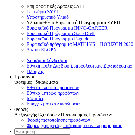
Επιμορφωτικές Δράσεις ΣΥΕΠ
Σεμινάρια ΣΥΕΠ
Υποστηρικτικό Υλικό
Υλοποιηθέντα Ευρωπαϊκά Προγράμματα ΣΥΕΠ
Ευρωπαϊκό Πρόγραμμα INNO-CAREER
Ευρωπαϊκό Πρόγραμμα Social Self
Ευρωπαϊκό Πρόγραμμα E-guide +
Ευρωπαϊκό πρόγραμμα MATHISIS – HORIZON 2020
Δίκτυο ELGPN
Χρήσιμοι Σύνδεσμοι
Εθνική Πύλη Δια βίου Συμβουλευτικής Σταδιοδρομίας
Πλοηγός
Προσόντα
ισοτιμίες - δικαιώματα
Εθνικό πλαίσιο προσόντων
Εθνικό μητρώο προσόντων
Ισοτιμίες
Επαγγελματικά δικαιώματα
Φορείς
Διεξαγωγής Εξετάσεων Πιστοποίησης Προσόντων
Φορείς πιστοποίησης προσόντων
Φορείς χορήγησης πιστοποιητικών πληροφορικής