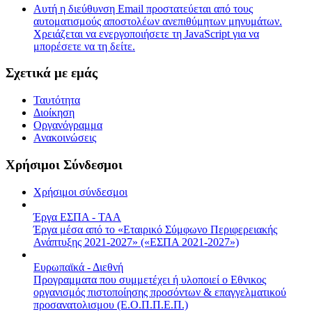
Αυτή η διεύθυνση Email προστατεύεται από τους
αυτοματισμούς αποστολέων ανεπιθύμητων μηνυμάτων.
Χρειάζεται να ενεργοποιήσετε τη JavaScript για να
μπορέσετε να τη δείτε.
Σχετικά με εμάς
Ταυτότητα
Διοίκηση
Οργανόγραμμα
Ανακοινώσεις
Χρήσιμοι Σύνδεσμοι
Χρήσιμοι σύνδεσμοι
Έργα ΕΣΠΑ - ΤΑΑ
Έργα μέσα από το «Εταιρικό Σύμφωνο Περιφερειακής
Ανάπτυξης 2021-2027» («ΕΣΠΑ 2021-2027»)
Ευρωπαϊκά - Διεθνή
Προγραμματα που συμμετέχει ή υλοποιεί ο Εθνικος
οργανισμός πιστοποίησης προσόντων & επαγγελματικού
προσανατολισμου (Ε.Ο.Π.Π.Ε.Π.)