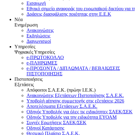
Εισαγωγή
Εθνικό σημείο αναφοράς του ευρωπαϊκού δικτύου για τ
Δράσεις διασφάλισης ποιότητας στην Ε.Ε.Κ
Νέα
Ενημέρωση
Ανακοινώσεις
Εκδηλώσεις
Διαγωνισμοί
Υπηρεσίες
Ψηφιακές Υπηρεσίες
e-ΠΡΩΤΟΚΟΛΛΟ
e-ΠΛΗΡΩΜΕΣ
e-ΠΡΟΣΟΝΤΑ / ΔΙΠΛΩΜΑΤΑ / ΒΕΒΑΙΩΣΕΙΣ
ΠΙΣΤΟΠΟΙΗΣΗΣ
Πιστοποιήσεις
Εξετάσεις
Απόφοιτοι Σ.Α.Ε.Κ. (πρώην Ι.Ε.Κ.)
Ανακοινώσεις Εξετάσεων Πιστοποίησης Σ.Α.Ε.Κ.
Υποβολή αίτησης συμμετοχής στις εξετάσεις 2026
Αποτελέσματα Εξετάσεων Σ.Α.Ε.Κ.
Οδηγός Υποβολής για όλες τις ειδικότητες ΣΑΕΚ/ΣΕΚ
Οδηγός Υποβολής για την ειδικότητα ΕΥΟΑΜ
Συχνές Ερωτήσεις ΣΑΕΚ/ΣΕΚ
Οδηγοί Κατάρτισης
Θεσμικό Πλαίσιο Σ.Α.Ε.Κ.