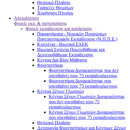
Θεσμικό Πλαίσιο
Τράπεζες Θεμάτων
Χορήγηση Πτυχίου
Αδειοδότηση
Φορείς εκπ. & πιστοποίησης
Φορείς εκπαίδευσης και κατάρτισης
Παραρτήματα - Νομικών Προσώπων
Πανεπιστημιακής Εκπαίδευσης (Ν.Π.Π.Ε.)
Κολλέγια - Ιδιωτικά ΣΑΕΚ
Ιδιωτικά Σχολεία Πρωτοβάθμιας και
Δευτεροβάθμιας Εκπαίδευσης
Κέντρα Δια Βίου Μάθησης
Φροντιστήρια
Φροντιστήρια Δυναμικότητας που δεν
υπερβαίνει τους 75 εκπαιδευόμενους
Φροντιστήρια Δυναμικότητας που
υπερβαίνει τους 75 εκπαιδευόμενους
Κέντρα Ξένων Γλωσσών
Kέντρα Ξένων Γλωσσών Δυναμικότητας
που δεν υπερβαίνει τους 75
εκπαιδευόμενους
Kέντρα Ξένων Γλωσσών Δυναμικότητας
που υπερβαίνει τους 75 εκπαιδευόμενους
Θεσμικό Πλαίσιο
Λειτουργία Φροντιστηρίων και Κέντρων Ξένων