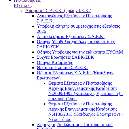
Πιστοποιήσεις
Εξετάσεις
Απόφοιτοι Σ.Α.Ε.Κ. (πρώην Ι.Ε.Κ.)
Ανακοινώσεις Εξετάσεων Πιστοποίησης
Σ.Α.Ε.Κ.
Υποβολή αίτησης συμμετοχής στις εξετάσεις
2026
Αποτελέσματα Εξετάσεων Σ.Α.Ε.Κ.
Οδηγός Υποβολής για όλες τις ειδικότητες
ΣΑΕΚ/ΣΕΚ
Οδηγός Υποβολής για την ειδικότητα ΕΥΟΑΜ
Συχνές Ερωτήσεις ΣΑΕΚ/ΣΕΚ
Οδηγοί Κατάρτισης
Θεσμικό Πλαίσιο Σ.Α.Ε.Κ.
Θέματα Εξετάσεων Σ.Α.Ε.Κ. (Κατάλογος
Ερωτήσεων)
Θέματα Εξετάσεων Πιστοποίησης
Αρχικής Επαγγελματικής Κατάρτισης
Ν.2009/1992 (Κατάλογος Ερωτήσεων) -
Παλαιού τύπου
Θέματα Εξετάσεων Πιστοποίησης
Αρχικής Επαγγελματικής Κατάρτισης
Ν.4186/2013 (Κατάλογος Ερωτήσεων) -
Νέου Τύπου
Χορήγηση Διπλώματος - Πιστοποιητικού