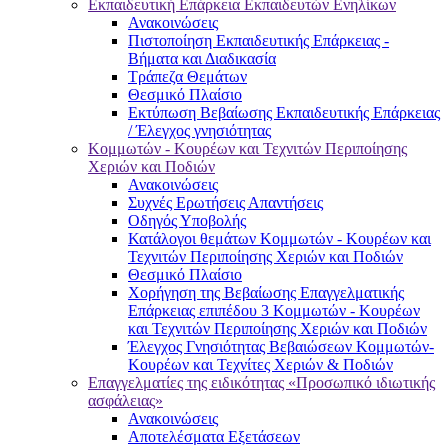
Εκπαιδευτική Επάρκεια Εκπαιδευτών Ενηλίκων
Ανακοινώσεις
Πιστοποίηση Εκπαιδευτικής Επάρκειας -
Βήματα και Διαδικασία
Τράπεζα Θεμάτων
Θεσμικό Πλαίσιο
Εκτύπωση Βεβαίωσης Εκπαιδευτικής Επάρκειας
/ Έλεγχος γνησιότητας
Κομμωτών - Κουρέων και Τεχνιτών Περιποίησης
Χεριών και Ποδιών
Ανακοινώσεις
Συχνές Ερωτήσεις Απαντήσεις
Οδηγός Υποβολής
Κατάλογοι θεμάτων Κομμωτών - Κουρέων και
Τεχνιτών Περιποίησης Χεριών και Ποδιών
Θεσμικό Πλαίσιο
Χορήγηση της Βεβαίωσης Επαγγελματικής
Επάρκειας επιπέδου 3 Κομμωτών - Κουρέων
και Τεχνιτών Περιποίησης Χεριών και Ποδιών
Έλεγχος Γνησιότητας Βεβαιώσεων Κομμωτών-
Κουρέων και Τεχνίτες Χεριών & Ποδιών
Επαγγελματίες της ειδικότητας «Προσωπικό ιδιωτικής
ασφάλειας»
Ανακοινώσεις
Αποτελέσματα Εξετάσεων