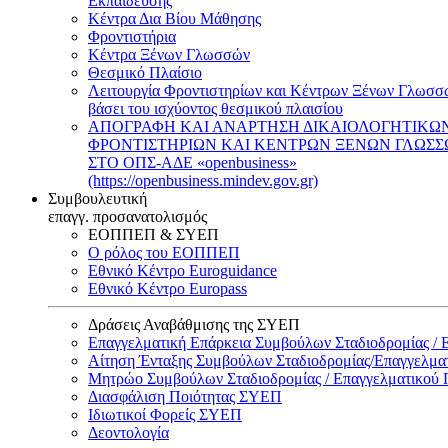
Εκπαίδευσης
Κέντρα Δια Βίου Μάθησης
Φροντιστήρια
Κέντρα Ξένων Γλωσσών
Θεσμικό Πλαίσιο
Λειτουργία Φροντιστηρίων και Κέντρων Ξένων Γλωσσ
βάσει του ισχύοντος θεσμικού πλαισίου
ΑΠΟΓΡΑΦΗ ΚΑΙ ΑΝΑΡΤΗΣΗ ΔΙΚΑΙΟΛΟΓΗΤΙΚΩ
ΦΡΟΝΤΙΣΤΗΡΙΩΝ ΚΑΙ ΚΕΝΤΡΩΝ ΞΕΝΩΝ ΓΛΩΣ
ΣΤΟ ΟΠΣ-ΑΔΕ «openbusiness»
(https://openbusiness.mindev.gov.gr)
Συμβουλευτική
επαγγ. προσανατολισμός
ΕΟΠΠΕΠ & ΣΥΕΠ
Ο ρόλος του ΕΟΠΠΕΠ
Εθνικό Κέντρο Euroguidance
Εθνικό Κέντρο Europass
Δράσεις Αναβάθμισης της ΣΥΕΠ
Επαγγελματική Επάρκεια Συμβούλων Σταδιοδρομίας /
Αίτηση Ένταξης Συμβούλων Σταδιοδρομίας/Επαγγελμ
Μητρώο Συμβούλων Σταδιοδρομίας / Επαγγελματικού
Διασφάλιση Ποιότητας ΣΥΕΠ
Ιδιωτικοί Φορείς ΣΥΕΠ
Δεοντολογία