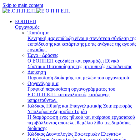
Skip to main content
ΕΟΠΠΕΠ
Οργανισμός
Ταυτότητα
Κεντρική μας επιδίωξη είναι η στενότερη σύνδεση της
εκπαίδευσης και κατάρτισης με τις ανάγκες της αγοράς
εργασίας.
Έργο - Δράσεις
Ο ΕΟΠΠΕΠ σχεδιάζει και εφαρμόζει Eθνικό
Σύστημα Πιστοποίησης της μη-τυπικής εκπαίδευσης
Διοίκηση
Παρουσίαση διοίκησης και μελών του οργανισμού
Οργανόγραμμα
Γραφική παρουσίαση οργανογράμματος του
Ε.Ο.Π.Π.Ε.Π. και αναλυτικός κατάλογος
υπηρετούντων.
Κώδικας Ηθικής και Επαγγελματικής Συμπεριφοράς
Υπαλλήλων Δημοσίου Τομέα
Η διαμόρφωση ενός ηθικού και ακέραιου εργασιακού
περιβάλλοντος αποτελεί θεμέλιο λίθο της δημόσιας
διοίκησης
Κώδικας Δεοντολογίας Εσωτερικών Ελεγκτών
Ο Κώδικας Δεοντολογίας Εσωτερικών Ελεγκτών