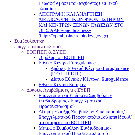
Γλωσσών βάσει του ισχύοντος θεσμικού
πλαισίου
ΑΠΟΓΡΑΦΗ ΚΑΙ ΑΝΑΡΤΗΣΗ
ΔΙΚΑΙΟΛΟΓΗΤΙΚΩΝ ΦΡΟΝΤΙΣΤΗΡΙΩΝ
ΚΑΙ ΚΕΝΤΡΩΝ ΞΕΝΩΝ ΓΛΩΣΣΩΝ ΣΤΟ
ΟΠΣ-ΑΔΕ «openbusiness»
(https://openbusiness.mindev.gov.gr)
Συμβουλευτική
επαγγ. προσανατολισμός
ΕΟΠΠΕΠ & ΣΥΕΠ
Ο ρόλος του ΕΟΠΠΕΠ
Εθνικό Κέντρο Euroguidance
Δράσεις Εθνικού Κέντρου Euroguidance
(Ε.Ο.Π.Π.Ε.Π.)
Δίκτυο Εθνικών Κέντρων Euroguidance
Εθνικό Κέντρο Europass
Δράσεις Αναβάθμισης της ΣΥΕΠ
Επαγγελματική Επάρκεια Συμβούλων
Σταδιοδρομίας / Επαγγελματικού
Προσανατολισμού
Αίτηση Ένταξης Συμβούλων Σταδιοδρομίας/
Επαγγελματικού Προσανατολισμού επιπέδου Α’
στο μητρώο του ΕΟΠΠΕΠ
Μητρώο Συμβούλων Σταδιοδρομίας /
Επαγγελματικού Προσανατολισμού