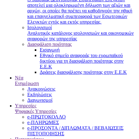
αποτελεί μια ολοκληρωμένη δήλωση των αξιών και
αρχών, οι οποίες θα πρέπει να καθοδηγούν την ηθική
και επαγγελματική συμπεριφορά των Εσωτερικών
Ελεγκτών εντός και εκτός υπηρεσίας.
Ισολογισμοί
Αναλυτικός κατάλογος ισολογισμών και οικονομικών
αναφορών της υπηρεσίας
Διασφάλιση ποιότητας
Εισαγωγή
Εθνικό σημείο αναφοράς του ευρωπαϊκού
δικτύου για τη διασφάλιση ποιότητας στην
Ε.Ε.Κ
Δράσεις διασφάλισης ποιότητας στην Ε.Ε.Κ
Νέα
Ενημέρωση
Ανακοινώσεις
Εκδηλώσεις
Διαγωνισμοί
Υπηρεσίες
Ψηφιακές Υπηρεσίες
e-ΠΡΩΤΟΚΟΛΛΟ
e-ΠΛΗΡΩΜΕΣ
e-ΠΡΟΣΟΝΤΑ / ΔΙΠΛΩΜΑΤΑ / ΒΕΒΑΙΩΣΕΙΣ
ΠΙΣΤΟΠΟΙΗΣΗΣ