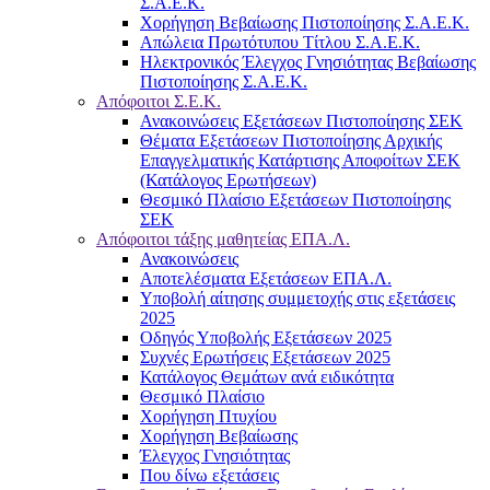
Σ.Α.Ε.Κ.
Χορήγηση Βεβαίωσης Πιστοποίησης Σ.Α.Ε.Κ.
Απώλεια Πρωτότυπου Τίτλου Σ.Α.Ε.Κ.
Ηλεκτρονικός Έλεγχος Γνησιότητας Βεβαίωσης
Πιστοποίησης Σ.Α.Ε.Κ.
Απόφοιτοι Σ.Ε.Κ.
Ανακοινώσεις Εξετάσεων Πιστοποίησης ΣΕΚ
Θέματα Εξετάσεων Πιστοποίησης Αρχικής
Επαγγελματικής Κατάρτισης Αποφοίτων ΣΕΚ
(Κατάλογος Ερωτήσεων)
Θεσμικό Πλαίσιο Εξετάσεων Πιστοποίησης
ΣΕΚ
Απόφοιτοι τάξης μαθητείας ΕΠΑ.Λ.
Ανακοινώσεις
Αποτελέσματα Εξετάσεων ΕΠΑ.Λ.
Υποβολή αίτησης συμμετοχής στις εξετάσεις
2025
Οδηγός Υποβολής Εξετάσεων 2025
Συχνές Ερωτήσεις Εξετάσεων 2025
Κατάλογος Θεμάτων ανά ειδικότητα
Θεσμικό Πλαίσιο
Χορήγηση Πτυχίου
Χορήγηση Βεβαίωσης
Έλεγχος Γνησιότητας
Που δίνω εξετάσεις