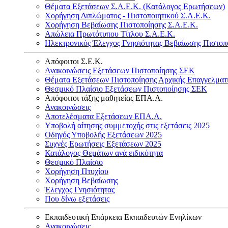
Θέματα Εξετάσεων Σ.Α.Ε.Κ. (Κατάλογος Ερωτήσεων)
Χορήγηση Διπλώματος - Πιστοποιητικού Σ.Α.Ε.Κ.
Χορήγηση Βεβαίωσης Πιστοποίησης Σ.Α.Ε.Κ.
Απώλεια Πρωτότυπου Τίτλου Σ.Α.Ε.Κ.
Ηλεκτρονικός Έλεγχος Γνησιότητας Βεβαίωσης Πιστοπ
Απόφοιτοι Σ.Ε.Κ.
Ανακοινώσεις Εξετάσεων Πιστοποίησης ΣΕΚ
Θέματα Εξετάσεων Πιστοποίησης Αρχικής Επαγγελματ
Θεσμικό Πλαίσιο Εξετάσεων Πιστοποίησης ΣΕΚ
Απόφοιτοι τάξης μαθητείας ΕΠΑ.Λ.
Ανακοινώσεις
Αποτελέσματα Εξετάσεων ΕΠΑ.Λ.
Υποβολή αίτησης συμμετοχής στις εξετάσεις 2025
Οδηγός Υποβολής Εξετάσεων 2025
Συχνές Ερωτήσεις Εξετάσεων 2025
Κατάλογος Θεμάτων ανά ειδικότητα
Θεσμικό Πλαίσιο
Χορήγηση Πτυχίου
Χορήγηση Βεβαίωσης
Έλεγχος Γνησιότητας
Που δίνω εξετάσεις
Εκπαιδευτική Επάρκεια Εκπαιδευτών Ενηλίκων
Ανακοινώσεις