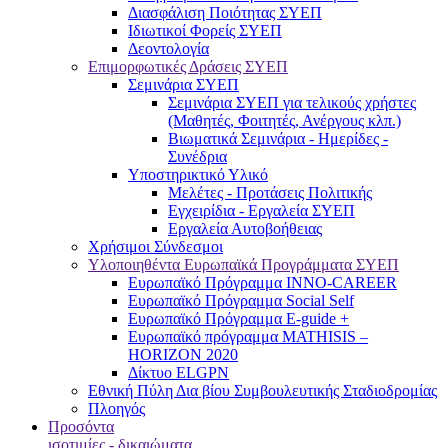
Διασφάλιση Ποιότητας ΣΥΕΠ
Ιδιωτικοί Φορείς ΣΥΕΠ
Δεοντολογία
Επιμορφωτικές Δράσεις ΣΥΕΠ
Σεμινάρια ΣΥΕΠ
Σεμινάρια ΣΥΕΠ για τελικούς χρήστες
(Μαθητές, Φοιτητές, Ανέργους κλπ.)
Βιωματικά Σεμινάρια - Ημερίδες -
Συνέδρια
Υποστηρικτικό Υλικό
Μελέτες - Προτάσεις Πολιτικής
Εγχειρίδια - Εργαλεία ΣΥΕΠ
Εργαλεία Αυτοβοήθειας
Χρήσιμοι Σύνδεσμοι
Υλοποιηθέντα Ευρωπαϊκά Προγράμματα ΣΥΕΠ
Ευρωπαϊκό Πρόγραμμα INNO-CAREER
Ευρωπαϊκό Πρόγραμμα Social Self
Ευρωπαϊκό Πρόγραμμα E-guide +
Ευρωπαϊκό πρόγραμμα MATHISIS –
HORIZON 2020
Δίκτυο ELGPN
Εθνική Πύλη Δια βίου Συμβουλευτικής Σταδιοδρομίας
Πλοηγός
Προσόντα
ισοτιμίες - δικαιώματα