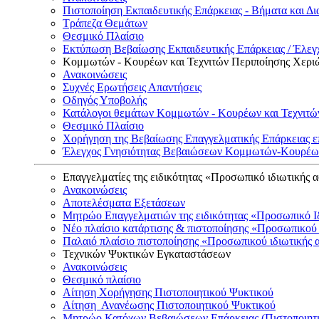
Πιστοποίηση Εκπαιδευτικής Επάρκειας - Βήματα και Δι
Τράπεζα Θεμάτων
Θεσμικό Πλαίσιο
Εκτύπωση Βεβαίωσης Εκπαιδευτικής Επάρκειας / Έλεγχ
Κομμωτών - Κουρέων και Τεχνιτών Περιποίησης Χερι
Ανακοινώσεις
Συχνές Ερωτήσεις Απαντήσεις
Οδηγός Υποβολής
Κατάλογοι θεμάτων Κομμωτών - Κουρέων και Τεχνιτώ
Θεσμικό Πλαίσιο
Χορήγηση της Βεβαίωσης Επαγγελματικής Επάρκειας ε
Έλεγχος Γνησιότητας Βεβαιώσεων Κομμωτών-Κουρέων
Επαγγελματίες της ειδικότητας «Προσωπικό ιδιωτικής 
Ανακοινώσεις
Αποτελέσματα Εξετάσεων
Μητρώο Επαγγελματιών της ειδικότητας «Προσωπικό Ι
Νέο πλαίσιο κατάρτισης & πιστοποίησης «Προσωπικού 
Παλαιό πλαίσιο πιστοποίησης «Προσωπικού ιδιωτικής 
Τεχνικών Ψυκτικών Εγκαταστάσεων
Ανακοινώσεις
Θεσμικό πλαίσιο
Αίτηση Χορήγησης Πιστοποιητικού Ψυκτικού
Αίτηση Ανανέωσης Πιστοποιητικού Ψυκτικού
Μητρώο Κατόχων Βεβαιώσεων Επάρκειας (Πιστοποιητ