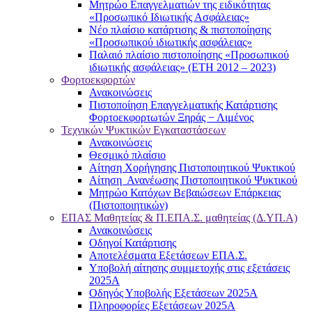
Μητρώο Επαγγελματιών της ειδικότητας
«Προσωπικό Ιδιωτικής Ασφάλειας»
Νέο πλαίσιο κατάρτισης & πιστοποίησης
«Προσωπικού ιδιωτικής ασφάλειας»
Παλαιό πλαίσιο πιστοποίησης «Προσωπικού
ιδιωτικής ασφάλειας» (ΕΤΗ 2012 – 2023)
Φορτοεκφορτών
Ανακοινώσεις
Πιστοποίηση Επαγγελματικής Κατάρτισης
Φορτοεκφορτωτών Ξηράς − Λιμένος
Τεχνικών Ψυκτικών Εγκαταστάσεων
Ανακοινώσεις
Θεσμικό πλαίσιο
Αίτηση Χορήγησης Πιστοποιητικού Ψυκτικού
Αίτηση Ανανέωσης Πιστοποιητικού Ψυκτικού
Μητρώο Κατόχων Βεβαιώσεων Επάρκειας
(Πιστοποιητικών)
ΕΠΑΣ Μαθητείας & Π.ΕΠΑ.Σ. μαθητείας (Δ.ΥΠ.Α)
Ανακοινώσεις
Oδηγοί Κατάρτισης
Αποτελέσματα Εξετάσεων ΕΠΑ.Σ.
Υποβολή αίτησης συμμετοχής στις εξετάσεις
2025Α
Οδηγός Υποβολής Εξετάσεων 2025A
Πληροφορίες Εξετάσεων 2025Α