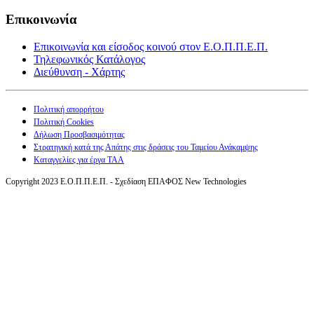
Επικοινωνία
Επικοινωνία και είσοδος κοινού στον Ε.Ο.Π.Π.Ε.Π.
Τηλεφωνικός Κατάλογος
Διεύθυνση - Χάρτης
Πολιτική απορρήτου
Πολιτική Cookies
Δήλωση Προσβασιμότητας
Στρατηγική κατά της Απάτης στις δράσεις του Ταμείου Ανάκαμψης
Καταγγελίες για έργα ΤΑΑ
Copyright 2023 Ε.Ο.Π.Π.Ε.Π. - Σχεδίαση ΕΠΑΦΟΣ New Technologies