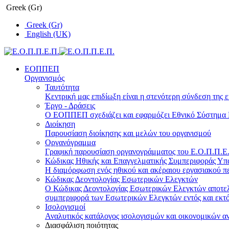
Greek (Gr)
Greek (Gr)
English (UK)
ΕΟΠΠΕΠ
Οργανισμός
Ταυτότητα
Κεντρική μας επιδίωξη είναι η στενότερη σύνδεση της ε
Έργο - Δράσεις
Ο ΕΟΠΠΕΠ σχεδιάζει και εφαρμόζει Eθνικό Σύστημα Π
Διοίκηση
Παρουσίαση διοίκησης και μελών του οργανισμού
Οργανόγραμμα
Γραφική παρουσίαση οργανογράμματος του Ε.Ο.Π.Π.Ε.Π
Κώδικας Ηθικής και Επαγγελματικής Συμπεριφοράς Υ
Η διαμόρφωση ενός ηθικού και ακέραιου εργασιακού πε
Κώδικας Δεοντολογίας Εσωτερικών Ελεγκτών
Ο Κώδικας Δεοντολογίας Εσωτερικών Ελεγκτών αποτελε
συμπεριφορά των Εσωτερικών Ελεγκτών εντός και εκτό
Ισολογισμοί
Αναλυτικός κατάλογος ισολογισμών και οικονομικών α
Διασφάλιση ποιότητας