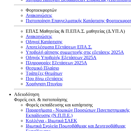
Φορτοεκφορτών
Ανακοινώσεις
Πιστοποίηση Επαγγελματικής Κατάρτισης Φορτοεκφορ
ΕΠΑΣ Μαθητείας & Π.ΕΠΑ.Σ. μαθητείας (Δ.ΥΠ.Α)
Ανακοινώσεις
Oδηγοί Κατάρτισης
Αποτελέσματα Εξετάσεων ΕΠΑ.Σ.
Υποβολή αίτησης συμμετοχής στις εξετάσεις 2025Α
Οδηγός Υποβολής Εξετάσεων 2025A
Πληροφορίες Εξετάσεων 2025Α
Θεσμικό Πλαίσιο
Τράπεζες Θεμάτων
Που δίνω εξετάσεις
Χορήγηση Πτυχίου
Αδειοδότηση
Φορείς εκπ. & πιστοποίησης
Φορείς εκπαίδευσης και κατάρτισης
Παραρτήματα - Νομικών Προσώπων Πανεπιστημιακής
Εκπαίδευσης (Ν.Π.Π.Ε.)
Κολλέγια - Ιδιωτικά ΣΑΕΚ
Ιδιωτικά Σχολεία Πρωτοβάθμιας και Δευτεροβάθμιας