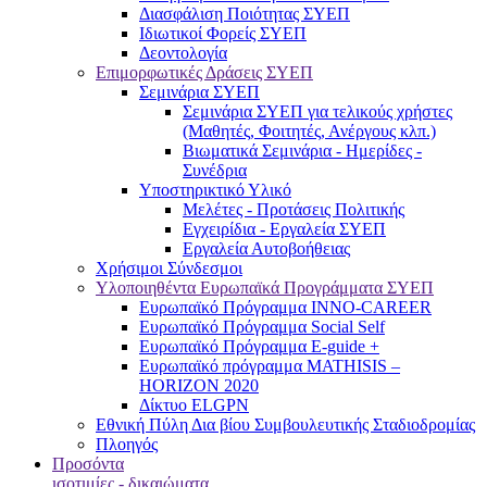
Διασφάλιση Ποιότητας ΣΥΕΠ
Ιδιωτικοί Φορείς ΣΥΕΠ
Δεοντολογία
Επιμορφωτικές Δράσεις ΣΥΕΠ
Σεμινάρια ΣΥΕΠ
Σεμινάρια ΣΥΕΠ για τελικούς χρήστες
(Μαθητές, Φοιτητές, Ανέργους κλπ.)
Βιωματικά Σεμινάρια - Ημερίδες -
Συνέδρια
Υποστηρικτικό Υλικό
Μελέτες - Προτάσεις Πολιτικής
Εγχειρίδια - Εργαλεία ΣΥΕΠ
Εργαλεία Αυτοβοήθειας
Χρήσιμοι Σύνδεσμοι
Υλοποιηθέντα Ευρωπαϊκά Προγράμματα ΣΥΕΠ
Ευρωπαϊκό Πρόγραμμα INNO-CAREER
Ευρωπαϊκό Πρόγραμμα Social Self
Ευρωπαϊκό Πρόγραμμα E-guide +
Ευρωπαϊκό πρόγραμμα MATHISIS –
HORIZON 2020
Δίκτυο ELGPN
Εθνική Πύλη Δια βίου Συμβουλευτικής Σταδιοδρομίας
Πλοηγός
Προσόντα
ισοτιμίες - δικαιώματα