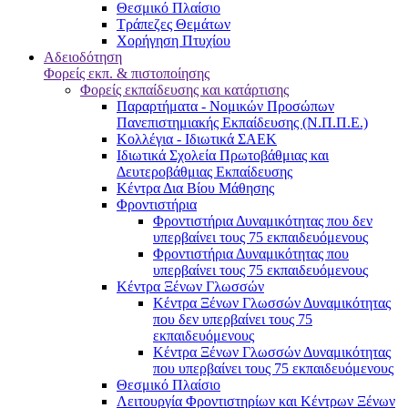
Θεσμικό Πλαίσιο
Τράπεζες Θεμάτων
Χορήγηση Πτυχίου
Αδειοδότηση
Φορείς εκπ. & πιστοποίησης
Φορείς εκπαίδευσης και κατάρτισης
Παραρτήματα - Νομικών Προσώπων
Πανεπιστημιακής Εκπαίδευσης (Ν.Π.Π.Ε.)
Κολλέγια - Ιδιωτικά ΣΑΕΚ
Ιδιωτικά Σχολεία Πρωτοβάθμιας και
Δευτεροβάθμιας Εκπαίδευσης
Κέντρα Δια Βίου Μάθησης
Φροντιστήρια
Φροντιστήρια Δυναμικότητας που δεν
υπερβαίνει τους 75 εκπαιδευόμενους
Φροντιστήρια Δυναμικότητας που
υπερβαίνει τους 75 εκπαιδευόμενους
Κέντρα Ξένων Γλωσσών
Kέντρα Ξένων Γλωσσών Δυναμικότητας
που δεν υπερβαίνει τους 75
εκπαιδευόμενους
Kέντρα Ξένων Γλωσσών Δυναμικότητας
που υπερβαίνει τους 75 εκπαιδευόμενους
Θεσμικό Πλαίσιο
Λειτουργία Φροντιστηρίων και Κέντρων Ξένων