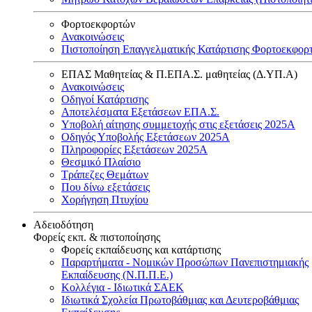
Φορτοεκφορτών
Ανακοινώσεις
Πιστοποίηση Επαγγελματικής Κατάρτισης Φορτοεκφορ
ΕΠΑΣ Μαθητείας & Π.ΕΠΑ.Σ. μαθητείας (Δ.ΥΠ.Α)
Ανακοινώσεις
Oδηγοί Κατάρτισης
Αποτελέσματα Εξετάσεων ΕΠΑ.Σ.
Υποβολή αίτησης συμμετοχής στις εξετάσεις 2025Α
Οδηγός Υποβολής Εξετάσεων 2025A
Πληροφορίες Εξετάσεων 2025Α
Θεσμικό Πλαίσιο
Τράπεζες Θεμάτων
Που δίνω εξετάσεις
Χορήγηση Πτυχίου
Αδειοδότηση
Φορείς εκπ. & πιστοποίησης
Φορείς εκπαίδευσης και κατάρτισης
Παραρτήματα - Νομικών Προσώπων Πανεπιστημιακής
Εκπαίδευσης (Ν.Π.Π.Ε.)
Κολλέγια - Ιδιωτικά ΣΑΕΚ
Ιδιωτικά Σχολεία Πρωτοβάθμιας και Δευτεροβάθμιας