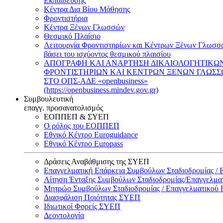
Εκπαίδευσης
Κέντρα Δια Βίου Μάθησης
Φροντιστήρια
Κέντρα Ξένων Γλωσσών
Θεσμικό Πλαίσιο
Λειτουργία Φροντιστηρίων και Κέντρων Ξένων Γλωσσ
βάσει του ισχύοντος θεσμικού πλαισίου
ΑΠΟΓΡΑΦΗ ΚΑΙ ΑΝΑΡΤΗΣΗ ΔΙΚΑΙΟΛΟΓΗΤΙΚΩ
ΦΡΟΝΤΙΣΤΗΡΙΩΝ ΚΑΙ ΚΕΝΤΡΩΝ ΞΕΝΩΝ ΓΛΩΣ
ΣΤΟ ΟΠΣ-ΑΔΕ «openbusiness»
(https://openbusiness.mindev.gov.gr)
Συμβουλευτική
επαγγ. προσανατολισμός
ΕΟΠΠΕΠ & ΣΥΕΠ
Ο ρόλος του ΕΟΠΠΕΠ
Εθνικό Κέντρο Euroguidance
Εθνικό Κέντρο Europass
Δράσεις Αναβάθμισης της ΣΥΕΠ
Επαγγελματική Επάρκεια Συμβούλων Σταδιοδρομίας /
Αίτηση Ένταξης Συμβούλων Σταδιοδρομίας/Επαγγελμ
Μητρώο Συμβούλων Σταδιοδρομίας / Επαγγελματικού
Διασφάλιση Ποιότητας ΣΥΕΠ
Ιδιωτικοί Φορείς ΣΥΕΠ
Δεοντολογία