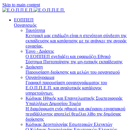
Skip to main content
ΕΟΠΠΕΠ
Οργανισμός
Ταυτότητα
Κεντρική μας επιδίωξη είναι η στενότερη σύνδεση της
εκπαίδευσης και κατάρτισης με τις ανάγκες της αγοράς
εργασίας.
Έργο - Δράσεις
Ο ΕΟΠΠΕΠ σχεδιάζει και εφαρμόζει Eθνικό
Σύστημα Πιστοποίησης της μη-τυπικής εκπαίδευσης
Διοίκηση
Παρουσίαση διοίκησης και μελών του οργανισμού
Οργανόγραμμα
Γραφική παρουσίαση οργανογράμματος του
Ε.Ο.Π.Π.Ε.Π. και αναλυτικός κατάλογος
υπηρετούντων.
Κώδικας Ηθικής και Επαγγελματικής Συμπεριφοράς
Υπαλλήλων Δημοσίου Τομέα
Η διαμόρφωση ενός ηθικού και ακέραιου εργασιακού
περιβάλλοντος αποτελεί θεμέλιο λίθο της δημόσιας
διοίκησης
Κώδικας Δεοντολογίας Εσωτερικών Ελεγκτών
Ο Κώδικας Δεοντολογίας Εσωτερικών Ελεγκτών