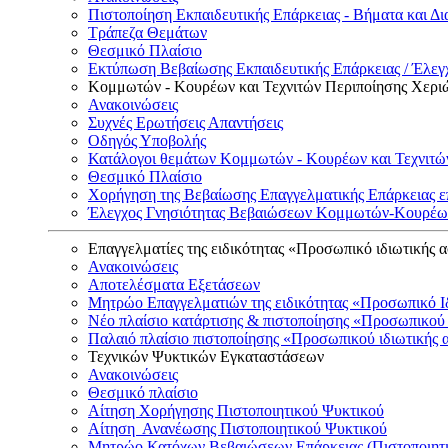
Πιστοποίηση Εκπαιδευτικής Επάρκειας - Βήματα και Δι
Τράπεζα Θεμάτων
Θεσμικό Πλαίσιο
Εκτύπωση Βεβαίωσης Εκπαιδευτικής Επάρκειας / Έλεγχ
Κομμωτών - Κουρέων και Τεχνιτών Περιποίησης Χερι
Ανακοινώσεις
Συχνές Ερωτήσεις Απαντήσεις
Οδηγός Υποβολής
Κατάλογοι θεμάτων Κομμωτών - Κουρέων και Τεχνιτώ
Θεσμικό Πλαίσιο
Χορήγηση της Βεβαίωσης Επαγγελματικής Επάρκειας ε
Έλεγχος Γνησιότητας Βεβαιώσεων Κομμωτών-Κουρέων
Επαγγελματίες της ειδικότητας «Προσωπικό ιδιωτικής 
Ανακοινώσεις
Αποτελέσματα Εξετάσεων
Μητρώο Επαγγελματιών της ειδικότητας «Προσωπικό Ι
Νέο πλαίσιο κατάρτισης & πιστοποίησης «Προσωπικού 
Παλαιό πλαίσιο πιστοποίησης «Προσωπικού ιδιωτικής 
Τεχνικών Ψυκτικών Εγκαταστάσεων
Ανακοινώσεις
Θεσμικό πλαίσιο
Αίτηση Χορήγησης Πιστοποιητικού Ψυκτικού
Αίτηση Ανανέωσης Πιστοποιητικού Ψυκτικού
Μητρώο Κατόχων Βεβαιώσεων Επάρκειας (Πιστοποιητ