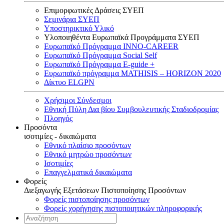
Επιμορφωτικές Δράσεις ΣΥΕΠ
Σεμινάρια ΣΥΕΠ
Υποστηρικτικό Υλικό
Υλοποιηθέντα Ευρωπαϊκά Προγράμματα ΣΥΕΠ
Ευρωπαϊκό Πρόγραμμα INNO-CAREER
Ευρωπαϊκό Πρόγραμμα Social Self
Ευρωπαϊκό Πρόγραμμα E-guide +
Ευρωπαϊκό πρόγραμμα MATHISIS – HORIZON 2020
Δίκτυο ELGPN
Χρήσιμοι Σύνδεσμοι
Εθνική Πύλη Δια βίου Συμβουλευτικής Σταδιοδρομίας
Πλοηγός
Προσόντα
ισοτιμίες - δικαιώματα
Εθνικό πλαίσιο προσόντων
Εθνικό μητρώο προσόντων
Ισοτιμίες
Επαγγελματικά δικαιώματα
Φορείς
Διεξαγωγής Εξετάσεων Πιστοποίησης Προσόντων
Φορείς πιστοποίησης προσόντων
Φορείς χορήγησης πιστοποιητικών πληροφορικής