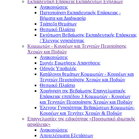
Εκπαιδευτική Επάρκεια Εκπαιδευτών Ενηλίκων
Ανακοινώσεις
Πιστοποίηση Εκπαιδευτικής Επάρκειας -
Βήματα και Διαδικασία
Τράπεζα Θεμάτων
Θεσμικό Πλαίσιο
Εκτύπωση Βεβαίωσης Εκπαιδευτικής Επάρκειας
/ Έλεγχος γνησιότητας
Κομμωτών - Κουρέων και Τεχνιτών Περιποίησης
Χεριών και Ποδιών
Ανακοινώσεις
Συχνές Ερωτήσεις Απαντήσεις
Οδηγός Υποβολής
Κατάλογοι θεμάτων Κομμωτών - Κουρέων και
Τεχνιτών Περιποίησης Χεριών και Ποδιών
Θεσμικό Πλαίσιο
Χορήγηση της Βεβαίωσης Επαγγελματικής
Επάρκειας επιπέδου 3 Κομμωτών - Κουρέων
και Τεχνιτών Περιποίησης Χεριών και Ποδιών
Έλεγχος Γνησιότητας Βεβαιώσεων Κομμωτών-
Κουρέων και Τεχνίτες Χεριών & Ποδιών
Επαγγελματίες της ειδικότητας «Προσωπικό ιδιωτικής
ασφάλειας»
Ανακοινώσεις
Αποτελέσματα Εξετάσεων