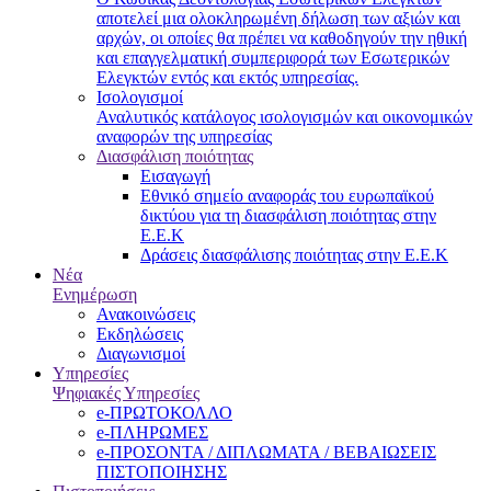
αποτελεί μια ολοκληρωμένη δήλωση των αξιών και
αρχών, οι οποίες θα πρέπει να καθοδηγούν την ηθική
και επαγγελματική συμπεριφορά των Εσωτερικών
Ελεγκτών εντός και εκτός υπηρεσίας.
Ισολογισμοί
Αναλυτικός κατάλογος ισολογισμών και οικονομικών
αναφορών της υπηρεσίας
Διασφάλιση ποιότητας
Εισαγωγή
Εθνικό σημείο αναφοράς του ευρωπαϊκού
δικτύου για τη διασφάλιση ποιότητας στην
Ε.Ε.Κ
Δράσεις διασφάλισης ποιότητας στην Ε.Ε.Κ
Νέα
Ενημέρωση
Ανακοινώσεις
Εκδηλώσεις
Διαγωνισμοί
Υπηρεσίες
Ψηφιακές Υπηρεσίες
e-ΠΡΩΤΟΚΟΛΛΟ
e-ΠΛΗΡΩΜΕΣ
e-ΠΡΟΣΟΝΤΑ / ΔΙΠΛΩΜΑΤΑ / ΒΕΒΑΙΩΣΕΙΣ
ΠΙΣΤΟΠΟΙΗΣΗΣ