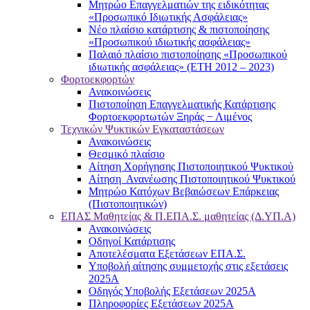
Μητρώο Επαγγελματιών της ειδικότητας
«Προσωπικό Ιδιωτικής Ασφάλειας»
Νέο πλαίσιο κατάρτισης & πιστοποίησης
«Προσωπικού ιδιωτικής ασφάλειας»
Παλαιό πλαίσιο πιστοποίησης «Προσωπικού
ιδιωτικής ασφάλειας» (ΕΤΗ 2012 – 2023)
Φορτοεκφορτών
Ανακοινώσεις
Πιστοποίηση Επαγγελματικής Κατάρτισης
Φορτοεκφορτωτών Ξηράς − Λιμένος
Τεχνικών Ψυκτικών Εγκαταστάσεων
Ανακοινώσεις
Θεσμικό πλαίσιο
Αίτηση Χορήγησης Πιστοποιητικού Ψυκτικού
Αίτηση Ανανέωσης Πιστοποιητικού Ψυκτικού
Μητρώο Κατόχων Βεβαιώσεων Επάρκειας
(Πιστοποιητικών)
ΕΠΑΣ Μαθητείας & Π.ΕΠΑ.Σ. μαθητείας (Δ.ΥΠ.Α)
Ανακοινώσεις
Oδηγοί Κατάρτισης
Αποτελέσματα Εξετάσεων ΕΠΑ.Σ.
Υποβολή αίτησης συμμετοχής στις εξετάσεις
2025Α
Οδηγός Υποβολής Εξετάσεων 2025A
Πληροφορίες Εξετάσεων 2025Α