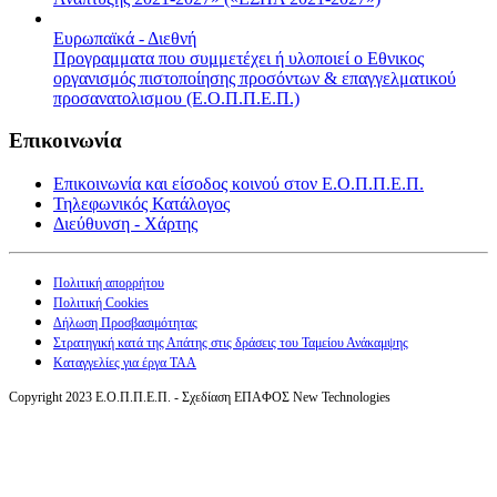
Ευρωπαϊκά - Διεθνή
Προγραμματα που συμμετέχει ή υλοποιεί ο Εθνικος
οργανισμός πιστοποίησης προσόντων & επαγγελματικού
προσανατολισμου (Ε.Ο.Π.Π.Ε.Π.)
Επικοινωνία
Επικοινωνία και είσοδος κοινού στον Ε.Ο.Π.Π.Ε.Π.
Τηλεφωνικός Κατάλογος
Διεύθυνση - Χάρτης
Πολιτική απορρήτου
Πολιτική Cookies
Δήλωση Προσβασιμότητας
Στρατηγική κατά της Απάτης στις δράσεις του Ταμείου Ανάκαμψης
Καταγγελίες για έργα ΤΑΑ
Copyright 2023 Ε.Ο.Π.Π.Ε.Π. - Σχεδίαση ΕΠΑΦΟΣ New Technologies