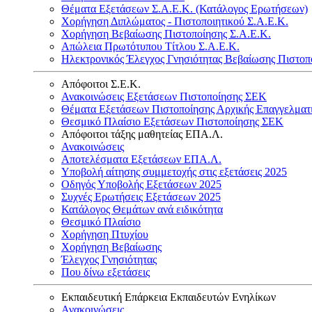
Θέματα Εξετάσεων Σ.Α.Ε.Κ. (Κατάλογος Ερωτήσεων)
Χορήγηση Διπλώματος - Πιστοποιητικού Σ.Α.Ε.Κ.
Χορήγηση Βεβαίωσης Πιστοποίησης Σ.Α.Ε.Κ.
Απώλεια Πρωτότυπου Τίτλου Σ.Α.Ε.Κ.
Ηλεκτρονικός Έλεγχος Γνησιότητας Βεβαίωσης Πιστοπ
Απόφοιτοι Σ.Ε.Κ.
Ανακοινώσεις Εξετάσεων Πιστοποίησης ΣΕΚ
Θέματα Εξετάσεων Πιστοποίησης Αρχικής Επαγγελματ
Θεσμικό Πλαίσιο Εξετάσεων Πιστοποίησης ΣΕΚ
Απόφοιτοι τάξης μαθητείας ΕΠΑ.Λ.
Ανακοινώσεις
Αποτελέσματα Εξετάσεων ΕΠΑ.Λ.
Υποβολή αίτησης συμμετοχής στις εξετάσεις 2025
Οδηγός Υποβολής Εξετάσεων 2025
Συχνές Ερωτήσεις Εξετάσεων 2025
Κατάλογος Θεμάτων ανά ειδικότητα
Θεσμικό Πλαίσιο
Χορήγηση Πτυχίου
Χορήγηση Βεβαίωσης
Έλεγχος Γνησιότητας
Που δίνω εξετάσεις
Εκπαιδευτική Επάρκεια Εκπαιδευτών Ενηλίκων
Ανακοινώσεις