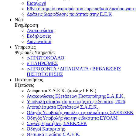
Εισαγωγή
Εθνικό σημείο αναφοράς του ευρωπαϊκού δικτύου για τ
Δράσεις διασφάλισης ποιότητας στην Ε.Ε.Κ
Νέα
Ενημέρωση
Ανακοινώσεις
Εκδηλώσεις
Διαγωνισμοί
Υπηρεσίες
Ψηφιακές Υπηρεσίες
e-ΠΡΩΤΟΚΟΛΛΟ
e-ΠΛΗΡΩΜΕΣ
e-ΠΡΟΣΟΝΤΑ / ΔΙΠΛΩΜΑΤΑ / ΒΕΒΑΙΩΣΕΙΣ
ΠΙΣΤΟΠΟΙΗΣΗΣ
Πιστοποιήσεις
Εξετάσεις
Απόφοιτοι Σ.Α.Ε.Κ. (πρώην Ι.Ε.Κ.)
Ανακοινώσεις Εξετάσεων Πιστοποίησης Σ.Α.Ε.Κ.
Υποβολή αίτησης συμμετοχής στις εξετάσεις 2026
Αποτελέσματα Εξετάσεων Σ.Α.Ε.Κ.
Οδηγός Υποβολής για όλες τις ειδικότητες ΣΑΕΚ/ΣΕΚ
Οδηγός Υποβολής για την ειδικότητα ΕΥΟΑΜ
Συχνές Ερωτήσεις ΣΑΕΚ/ΣΕΚ
Οδηγοί Κατάρτισης
Θεσμικό Πλαίσιο Σ.Α.Ε.Κ.