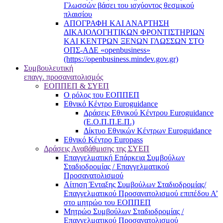
Γλωσσών βάσει του ισχύοντος θεσμικού
πλαισίου
ΑΠΟΓΡΑΦΗ ΚΑΙ ΑΝΑΡΤΗΣΗ
ΔΙΚΑΙΟΛΟΓΗΤΙΚΩΝ ΦΡΟΝΤΙΣΤΗΡΙΩΝ
ΚΑΙ ΚΕΝΤΡΩΝ ΞΕΝΩΝ ΓΛΩΣΣΩΝ ΣΤΟ
ΟΠΣ-ΑΔΕ «openbusiness»
(https://openbusiness.mindev.gov.gr)
Συμβουλευτική
επαγγ. προσανατολισμός
ΕΟΠΠΕΠ & ΣΥΕΠ
Ο ρόλος του ΕΟΠΠΕΠ
Εθνικό Κέντρο Euroguidance
Δράσεις Εθνικού Κέντρου Euroguidance
(Ε.Ο.Π.Π.Ε.Π.)
Δίκτυο Εθνικών Κέντρων Euroguidance
Εθνικό Κέντρο Europass
Δράσεις Αναβάθμισης της ΣΥΕΠ
Επαγγελματική Επάρκεια Συμβούλων
Σταδιοδρομίας / Επαγγελματικού
Προσανατολισμού
Αίτηση Ένταξης Συμβούλων Σταδιοδρομίας/
Επαγγελματικού Προσανατολισμού επιπέδου Α’
στο μητρώο του ΕΟΠΠΕΠ
Μητρώο Συμβούλων Σταδιοδρομίας /
Επαγγελματικού Προσανατολισμού