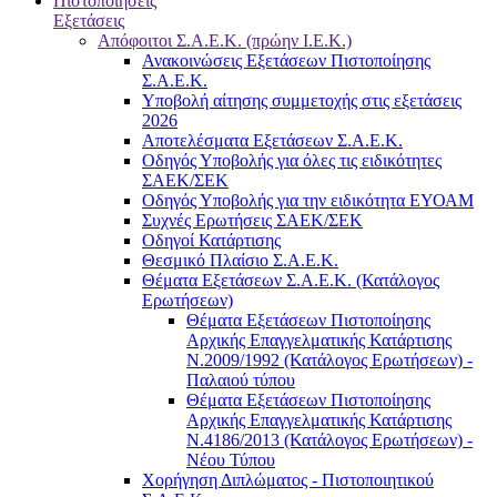
Πιστοποιήσεις
Εξετάσεις
Απόφοιτοι Σ.Α.Ε.Κ. (πρώην Ι.Ε.Κ.)
Ανακοινώσεις Εξετάσεων Πιστοποίησης
Σ.Α.Ε.Κ.
Υποβολή αίτησης συμμετοχής στις εξετάσεις
2026
Αποτελέσματα Εξετάσεων Σ.Α.Ε.Κ.
Οδηγός Υποβολής για όλες τις ειδικότητες
ΣΑΕΚ/ΣΕΚ
Οδηγός Υποβολής για την ειδικότητα ΕΥΟΑΜ
Συχνές Ερωτήσεις ΣΑΕΚ/ΣΕΚ
Οδηγοί Κατάρτισης
Θεσμικό Πλαίσιο Σ.Α.Ε.Κ.
Θέματα Εξετάσεων Σ.Α.Ε.Κ. (Κατάλογος
Ερωτήσεων)
Θέματα Εξετάσεων Πιστοποίησης
Αρχικής Επαγγελματικής Κατάρτισης
Ν.2009/1992 (Κατάλογος Ερωτήσεων) -
Παλαιού τύπου
Θέματα Εξετάσεων Πιστοποίησης
Αρχικής Επαγγελματικής Κατάρτισης
Ν.4186/2013 (Κατάλογος Ερωτήσεων) -
Νέου Τύπου
Χορήγηση Διπλώματος - Πιστοποιητικού