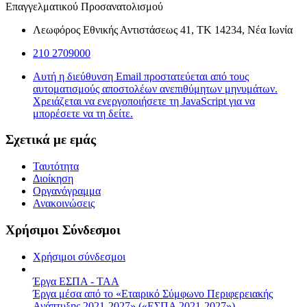
Επαγγελματικού Προσανατολισμού
Λεωφόρος Εθνικής Αντιστάσεως 41, ΤΚ 14234, Νέα Ιωνία
210 2709000
Αυτή η διεύθυνση Email προστατεύεται από τους
αυτοματισμούς αποστολέων ανεπιθύμητων μηνυμάτων.
Χρειάζεται να ενεργοποιήσετε τη JavaScript για να
μπορέσετε να τη δείτε.
Σχετικά με εμάς
Ταυτότητα
Διοίκηση
Οργανόγραμμα
Ανακοινώσεις
Χρήσιμοι Σύνδεσμοι
Χρήσιμοι σύνδεσμοι
Έργα ΕΣΠΑ - ΤΑΑ
Έργα μέσα από το «Εταιρικό Σύμφωνο Περιφερειακής
Ανάπτυξης 2021-2027» («ΕΣΠΑ 2021-2027»)