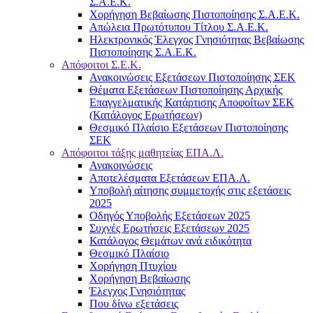
Σ.Α.Ε.Κ.
Χορήγηση Βεβαίωσης Πιστοποίησης Σ.Α.Ε.Κ.
Απώλεια Πρωτότυπου Τίτλου Σ.Α.Ε.Κ.
Ηλεκτρονικός Έλεγχος Γνησιότητας Βεβαίωσης
Πιστοποίησης Σ.Α.Ε.Κ.
Απόφοιτοι Σ.Ε.Κ.
Ανακοινώσεις Εξετάσεων Πιστοποίησης ΣΕΚ
Θέματα Εξετάσεων Πιστοποίησης Αρχικής
Επαγγελματικής Κατάρτισης Αποφοίτων ΣΕΚ
(Κατάλογος Ερωτήσεων)
Θεσμικό Πλαίσιο Εξετάσεων Πιστοποίησης
ΣΕΚ
Απόφοιτοι τάξης μαθητείας ΕΠΑ.Λ.
Ανακοινώσεις
Αποτελέσματα Εξετάσεων ΕΠΑ.Λ.
Υποβολή αίτησης συμμετοχής στις εξετάσεις
2025
Οδηγός Υποβολής Εξετάσεων 2025
Συχνές Ερωτήσεις Εξετάσεων 2025
Κατάλογος Θεμάτων ανά ειδικότητα
Θεσμικό Πλαίσιο
Χορήγηση Πτυχίου
Χορήγηση Βεβαίωσης
Έλεγχος Γνησιότητας
Που δίνω εξετάσεις