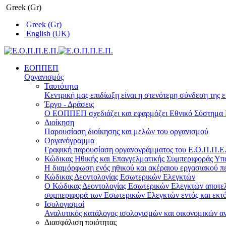
Greek (Gr)
Greek (Gr)
English (UK)
ΕΟΠΠΕΠ
Οργανισμός
Ταυτότητα
Κεντρική μας επιδίωξη είναι η στενότερη σύνδεση της ε
Έργο - Δράσεις
Ο ΕΟΠΠΕΠ σχεδιάζει και εφαρμόζει Eθνικό Σύστημα Π
Διοίκηση
Παρουσίαση διοίκησης και μελών του οργανισμού
Οργανόγραμμα
Γραφική παρουσίαση οργανογράμματος του Ε.Ο.Π.Π.Ε.Π
Κώδικας Ηθικής και Επαγγελματικής Συμπεριφοράς Υ
Η διαμόρφωση ενός ηθικού και ακέραιου εργασιακού πε
Κώδικας Δεοντολογίας Εσωτερικών Ελεγκτών
Ο Κώδικας Δεοντολογίας Εσωτερικών Ελεγκτών αποτελε
συμπεριφορά των Εσωτερικών Ελεγκτών εντός και εκτό
Ισολογισμοί
Αναλυτικός κατάλογος ισολογισμών και οικονομικών α
Διασφάλιση ποιότητας