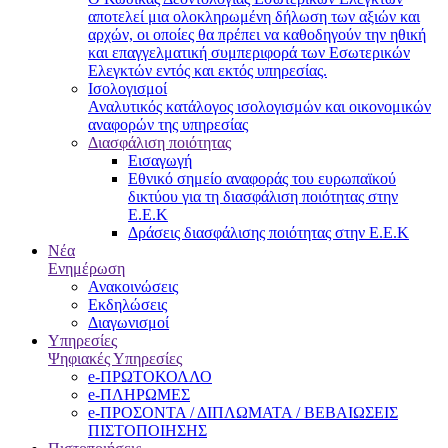
αποτελεί μια ολοκληρωμένη δήλωση των αξιών και
αρχών, οι οποίες θα πρέπει να καθοδηγούν την ηθική
και επαγγελματική συμπεριφορά των Εσωτερικών
Ελεγκτών εντός και εκτός υπηρεσίας.
Ισολογισμοί
Αναλυτικός κατάλογος ισολογισμών και οικονομικών
αναφορών της υπηρεσίας
Διασφάλιση ποιότητας
Εισαγωγή
Εθνικό σημείο αναφοράς του ευρωπαϊκού
δικτύου για τη διασφάλιση ποιότητας στην
Ε.Ε.Κ
Δράσεις διασφάλισης ποιότητας στην Ε.Ε.Κ
Νέα
Ενημέρωση
Ανακοινώσεις
Εκδηλώσεις
Διαγωνισμοί
Υπηρεσίες
Ψηφιακές Υπηρεσίες
e-ΠΡΩΤΟΚΟΛΛΟ
e-ΠΛΗΡΩΜΕΣ
e-ΠΡΟΣΟΝΤΑ / ΔΙΠΛΩΜΑΤΑ / ΒΕΒΑΙΩΣΕΙΣ
ΠΙΣΤΟΠΟΙΗΣΗΣ