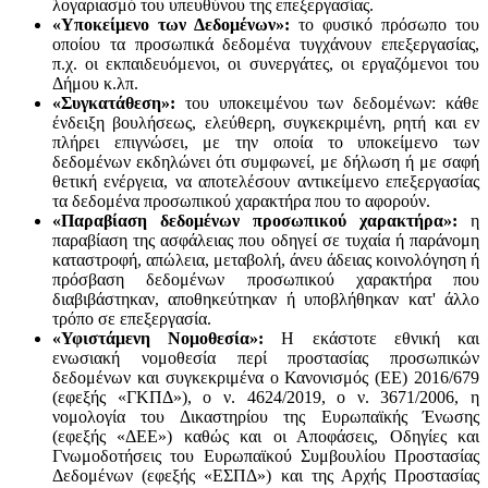
λογαριασμό του υπευθύνου της επεξεργασίας.
«Υποκείμενο των Δεδομένων»:
το φυσικό πρόσωπο του
οποίου τα προσωπικά δεδομένα τυγχάνουν επεξεργασίας,
π.χ. οι εκπαιδευόμενοι, οι συνεργάτες, οι εργαζόμενοι του
Δήμου κ.λπ.
«Συγκατάθεση»:
του υποκειμένου των δεδομένων: κάθε
ένδειξη βουλήσεως, ελεύθερη, συγκεκριμένη, ρητή και εν
πλήρει επιγνώσει, με την οποία το υποκείμενο των
δεδομένων εκδηλώνει ότι συμφωνεί, με δήλωση ή με σαφή
θετική ενέργεια, να αποτελέσουν αντικείμενο επεξεργασίας
τα δεδομένα προσωπικού χαρακτήρα που το αφορούν.
«Παραβίαση δεδομένων προσωπικού χαρακτήρα»:
η
παραβίαση της ασφάλειας που οδηγεί σε τυχαία ή παράνομη
καταστροφή, απώλεια, μεταβολή, άνευ άδειας κοινολόγηση ή
πρόσβαση δεδομένων προσωπικού χαρακτήρα που
διαβιβάστηκαν, αποθηκεύτηκαν ή υποβλήθηκαν κατ' άλλο
τρόπο σε επεξεργασία.
«Υφιστάμενη Νομοθεσία»:
Η εκάστοτε εθνική και
ενωσιακή νομοθεσία περί προστασίας προσωπικών
δεδομένων και συγκεκριμένα ο Κανονισμός (ΕΕ) 2016/679
(εφεξής «ΓΚΠΔ»), ο ν. 4624/2019, ο ν. 3671/2006, η
νομολογία του Δικαστηρίου της Ευρωπαϊκής Ένωσης
(εφεξής «ΔΕΕ») καθώς και οι Αποφάσεις, Οδηγίες και
Γνωμοδοτήσεις του Ευρωπαϊκού Συμβουλίου Προστασίας
Δεδομένων (εφεξής «ΕΣΠΔ») και της Αρχής Προστασίας