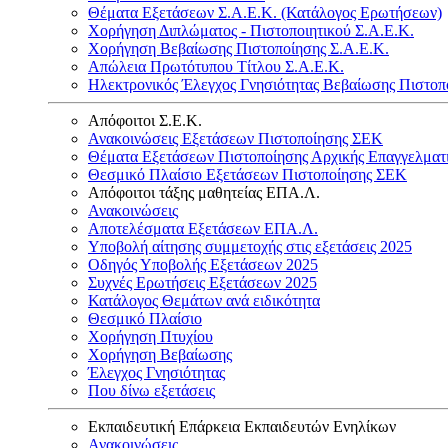
Θέματα Εξετάσεων Σ.Α.Ε.Κ. (Κατάλογος Ερωτήσεων)
Χορήγηση Διπλώματος - Πιστοποιητικού Σ.Α.Ε.Κ.
Χορήγηση Βεβαίωσης Πιστοποίησης Σ.Α.Ε.Κ.
Απώλεια Πρωτότυπου Τίτλου Σ.Α.Ε.Κ.
Ηλεκτρονικός Έλεγχος Γνησιότητας Βεβαίωσης Πιστοπ
Απόφοιτοι Σ.Ε.Κ.
Ανακοινώσεις Εξετάσεων Πιστοποίησης ΣΕΚ
Θέματα Εξετάσεων Πιστοποίησης Αρχικής Επαγγελματ
Θεσμικό Πλαίσιο Εξετάσεων Πιστοποίησης ΣΕΚ
Απόφοιτοι τάξης μαθητείας ΕΠΑ.Λ.
Ανακοινώσεις
Αποτελέσματα Εξετάσεων ΕΠΑ.Λ.
Υποβολή αίτησης συμμετοχής στις εξετάσεις 2025
Οδηγός Υποβολής Εξετάσεων 2025
Συχνές Ερωτήσεις Εξετάσεων 2025
Κατάλογος Θεμάτων ανά ειδικότητα
Θεσμικό Πλαίσιο
Χορήγηση Πτυχίου
Χορήγηση Βεβαίωσης
Έλεγχος Γνησιότητας
Που δίνω εξετάσεις
Εκπαιδευτική Επάρκεια Εκπαιδευτών Ενηλίκων
Ανακοινώσεις