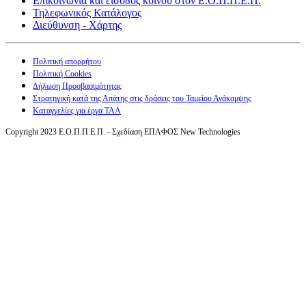
Επικοινωνία και είσοδος κοινού στον Ε.Ο.Π.Π.Ε.Π.
Τηλεφωνικός Κατάλογος
Διεύθυνση - Χάρτης
Πολιτική απορρήτου
Πολιτική Cookies
Δήλωση Προσβασιμότητας
Στρατηγική κατά της Απάτης στις δράσεις του Ταμείου Ανάκαμψης
Καταγγελίες για έργα ΤΑΑ
Copyright 2023 Ε.Ο.Π.Π.Ε.Π. - Σχεδίαση ΕΠΑΦΟΣ New Technologies