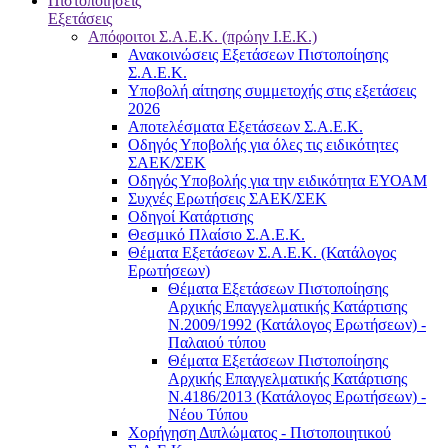
Πιστοποιήσεις
Εξετάσεις
Απόφοιτοι Σ.Α.Ε.Κ. (πρώην Ι.Ε.Κ.)
Ανακοινώσεις Εξετάσεων Πιστοποίησης
Σ.Α.Ε.Κ.
Υποβολή αίτησης συμμετοχής στις εξετάσεις
2026
Αποτελέσματα Εξετάσεων Σ.Α.Ε.Κ.
Οδηγός Υποβολής για όλες τις ειδικότητες
ΣΑΕΚ/ΣΕΚ
Οδηγός Υποβολής για την ειδικότητα ΕΥΟΑΜ
Συχνές Ερωτήσεις ΣΑΕΚ/ΣΕΚ
Οδηγοί Κατάρτισης
Θεσμικό Πλαίσιο Σ.Α.Ε.Κ.
Θέματα Εξετάσεων Σ.Α.Ε.Κ. (Κατάλογος
Ερωτήσεων)
Θέματα Εξετάσεων Πιστοποίησης
Αρχικής Επαγγελματικής Κατάρτισης
Ν.2009/1992 (Κατάλογος Ερωτήσεων) -
Παλαιού τύπου
Θέματα Εξετάσεων Πιστοποίησης
Αρχικής Επαγγελματικής Κατάρτισης
Ν.4186/2013 (Κατάλογος Ερωτήσεων) -
Νέου Τύπου
Χορήγηση Διπλώματος - Πιστοποιητικού