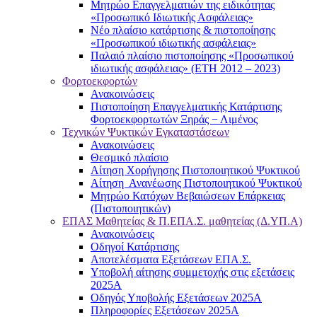
Μητρώο Επαγγελματιών της ειδικότητας
«Προσωπικό Ιδιωτικής Ασφάλειας»
Νέο πλαίσιο κατάρτισης & πιστοποίησης
«Προσωπικού ιδιωτικής ασφάλειας»
Παλαιό πλαίσιο πιστοποίησης «Προσωπικού
ιδιωτικής ασφάλειας» (ΕΤΗ 2012 – 2023)
Φορτοεκφορτών
Ανακοινώσεις
Πιστοποίηση Επαγγελματικής Κατάρτισης
Φορτοεκφορτωτών Ξηράς − Λιμένος
Τεχνικών Ψυκτικών Εγκαταστάσεων
Ανακοινώσεις
Θεσμικό πλαίσιο
Αίτηση Χορήγησης Πιστοποιητικού Ψυκτικού
Αίτηση Ανανέωσης Πιστοποιητικού Ψυκτικού
Μητρώο Κατόχων Βεβαιώσεων Επάρκειας
(Πιστοποιητικών)
ΕΠΑΣ Μαθητείας & Π.ΕΠΑ.Σ. μαθητείας (Δ.ΥΠ.Α)
Ανακοινώσεις
Oδηγοί Κατάρτισης
Αποτελέσματα Εξετάσεων ΕΠΑ.Σ.
Υποβολή αίτησης συμμετοχής στις εξετάσεις
2025Α
Οδηγός Υποβολής Εξετάσεων 2025A
Πληροφορίες Εξετάσεων 2025Α