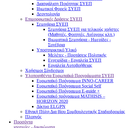
Διασφάλιση Ποιότητας ΣΥΕΠ
Ιδιωτικοί Φορείς ΣΥΕΠ
Δεοντολογία
Επιμορφωτικές Δράσεις ΣΥΕΠ
Σεμινάρια ΣΥΕΠ
Σεμινάρια ΣΥΕΠ για τελικούς χρήστες
(Μαθητές, Φοιτητές, Ανέργους κλπ.)
Βιωματικά Σεμινάρια - Ημερίδες -
Συνέδρια
Υποστηρικτικό Υλικό
Μελέτες - Προτάσεις Πολιτικής
Εγχειρίδια - Εργαλεία ΣΥΕΠ
Εργαλεία Αυτοβοήθειας
Χρήσιμοι Σύνδεσμοι
Υλοποιηθέντα Ευρωπαϊκά Προγράμματα ΣΥΕΠ
Ευρωπαϊκό Πρόγραμμα INNO-CAREER
Ευρωπαϊκό Πρόγραμμα Social Self
Ευρωπαϊκό Πρόγραμμα E-guide +
Ευρωπαϊκό πρόγραμμα MATHISIS –
HORIZON 2020
Δίκτυο ELGPN
Εθνική Πύλη Δια βίου Συμβουλευτικής Σταδιοδρομίας
Πλοηγός
Προσόντα
ισοτιμίες - δικαιώματα