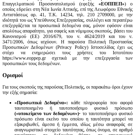
Επαγγελματικού Προσανατολισμού (εφεξής
«ΕΟΠΠΕΠ»
) ο
οποίος εδρεύει στη Νέα Ιωνία Αττικής, επί της Λεωφόρου Εθνικής
Αντιστάσεως αρ. 41, Τ.Κ. 14234, τηλ. 210 2709000, με την
ιδιότητά του ως Υπεύθυνος Επεξεργασίας, συλλέγει και περαιτέρω
επεξεργάζεται τα προσωπικά δεδομένα σας, μόνον εφόσον είναι
απολύτως απαραίτητο, για σαφείς και νόμιμους σκοπούς, βάσει του
Κανονισμού (ΕΕ) 2016/679, του ν. 4624/2019 και του ν.
3471/2006, όπως ισχύουν. Η παρούσα Πολιτική Προστασίας
Προσωπικών Δεδομένων (Privacy Policy) Ιστοσελίδας έχει ως
στόχο να ενημερώσει τους χρήστες του Iστοτόπου
https://www.eoppep.gr σχετικά με την επεξεργασία των
προσωπικών τους δεδομένων.
Ορισμοί
Για τους σκοπούς της παρούσας Πολιτικής, οι παρακάτω όροι έχουν
την εξής σημασία:
«Προσωπικά Δεδομένα»:
κάθε πληροφορία που αφορά
ταυτοποιημένο ή ταυτοποιήσιμο φυσικό πρόσωπο
(«υποκείμενο των δεδομένων»)·
το ταυτοποιήσιμο φυσικό
πρόσωπο είναι εκείνο του οποίου η ταυτότητα μπορεί να
εξακριβωθεί, άμεσα ή έμμεσα, ιδίως μέσω αναφοράς σε
αναγνωριστικό στοιχείο ταυτότητας, όπως όνομα, σε αριθμό