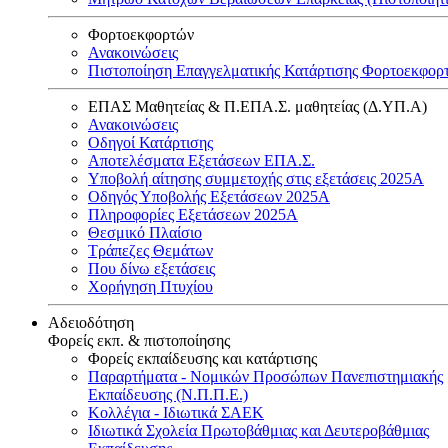
Φορτοεκφορτών
Ανακοινώσεις
Πιστοποίηση Επαγγελματικής Κατάρτισης Φορτοεκφορ
ΕΠΑΣ Μαθητείας & Π.ΕΠΑ.Σ. μαθητείας (Δ.ΥΠ.Α)
Ανακοινώσεις
Oδηγοί Κατάρτισης
Αποτελέσματα Εξετάσεων ΕΠΑ.Σ.
Υποβολή αίτησης συμμετοχής στις εξετάσεις 2025Α
Οδηγός Υποβολής Εξετάσεων 2025A
Πληροφορίες Εξετάσεων 2025Α
Θεσμικό Πλαίσιο
Τράπεζες Θεμάτων
Που δίνω εξετάσεις
Χορήγηση Πτυχίου
Αδειοδότηση
Φορείς εκπ. & πιστοποίησης
Φορείς εκπαίδευσης και κατάρτισης
Παραρτήματα - Νομικών Προσώπων Πανεπιστημιακής
Εκπαίδευσης (Ν.Π.Π.Ε.)
Κολλέγια - Ιδιωτικά ΣΑΕΚ
Ιδιωτικά Σχολεία Πρωτοβάθμιας και Δευτεροβάθμιας