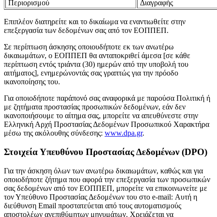
Περιορισμού
Διαγραφής
Επιπλέον διατηρείτε και το δικαίωμα να εναντιωθείτε στην
επεξεργασία των δεδομένων σας από τον ΕΟΠΠΕΠ.
Σε περίπτωση άσκησης οποιουδήποτε εκ των ανωτέρω
δικαιωμάτων, ο ΕΟΠΠΕΠ θα ανταποκριθεί άμεσα [σε κάθε
περίπτωση εντός τριάντα (30) ημερών από την υποβολή του
αιτήματος], ενημερώνοντάς σας γραπτώς για την πρόοδο
ικανοποίησης του.
Για οποιοδήποτε παράπονό σας αναφορικά με παρούσα Πολιτική ή
με ζητήματα προστασίας προσωπικών δεδομένων, εάν δεν
ικανοποιήσουμε το αίτημα σας, μπορείτε να απευθύνεστε στην
Ελληνική Αρχή Προστασίας Δεδομένων Προσωπικού Χαρακτήρα
μέσω της ακόλουθης σύνδεσης:
www.dpa.gr
.
Στοιχεία Υπευθύνου Προστασίας Δεδομένων (
DPO
)
Για την άσκηση όλων των ανωτέρω δικαιωμάτων, καθώς και για
οποιοδήποτε ζήτημα που αφορά την επεξεργασία των προσωπικών
σας δεδομένων από τον ΕΟΠΠΕΠ, μπορείτε να επικοινωνείτε με
τον Υπεύθυνο Προστασίας Δεδομένων του στο e-mail:
Αυτή η
διεύθυνση Email προστατεύεται από τους αυτοματισμούς
αποστολέων ανεπιθύμητων μηνυμάτων. Χρειάζεται να