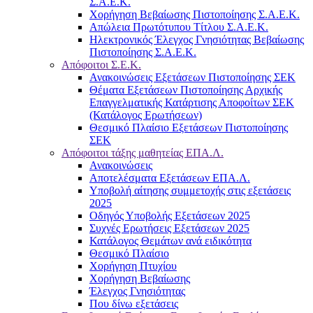
Σ.Α.Ε.Κ.
Χορήγηση Βεβαίωσης Πιστοποίησης Σ.Α.Ε.Κ.
Απώλεια Πρωτότυπου Τίτλου Σ.Α.Ε.Κ.
Ηλεκτρονικός Έλεγχος Γνησιότητας Βεβαίωσης
Πιστοποίησης Σ.Α.Ε.Κ.
Απόφοιτοι Σ.Ε.Κ.
Ανακοινώσεις Εξετάσεων Πιστοποίησης ΣΕΚ
Θέματα Εξετάσεων Πιστοποίησης Αρχικής
Επαγγελματικής Κατάρτισης Αποφοίτων ΣΕΚ
(Κατάλογος Ερωτήσεων)
Θεσμικό Πλαίσιο Εξετάσεων Πιστοποίησης
ΣΕΚ
Απόφοιτοι τάξης μαθητείας ΕΠΑ.Λ.
Ανακοινώσεις
Αποτελέσματα Εξετάσεων ΕΠΑ.Λ.
Υποβολή αίτησης συμμετοχής στις εξετάσεις
2025
Οδηγός Υποβολής Εξετάσεων 2025
Συχνές Ερωτήσεις Εξετάσεων 2025
Κατάλογος Θεμάτων ανά ειδικότητα
Θεσμικό Πλαίσιο
Χορήγηση Πτυχίου
Χορήγηση Βεβαίωσης
Έλεγχος Γνησιότητας
Που δίνω εξετάσεις