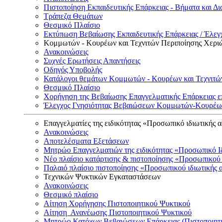
Πιστοποίηση Εκπαιδευτικής Επάρκειας - Βήματα και Δι
Τράπεζα Θεμάτων
Θεσμικό Πλαίσιο
Εκτύπωση Βεβαίωσης Εκπαιδευτικής Επάρκειας / Έλεγχ
Κομμωτών - Κουρέων και Τεχνιτών Περιποίησης Χερι
Ανακοινώσεις
Συχνές Ερωτήσεις Απαντήσεις
Οδηγός Υποβολής
Κατάλογοι θεμάτων Κομμωτών - Κουρέων και Τεχνιτώ
Θεσμικό Πλαίσιο
Χορήγηση της Βεβαίωσης Επαγγελματικής Επάρκειας ε
Έλεγχος Γνησιότητας Βεβαιώσεων Κομμωτών-Κουρέων
Επαγγελματίες της ειδικότητας «Προσωπικό ιδιωτικής 
Ανακοινώσεις
Αποτελέσματα Εξετάσεων
Μητρώο Επαγγελματιών της ειδικότητας «Προσωπικό Ι
Νέο πλαίσιο κατάρτισης & πιστοποίησης «Προσωπικού 
Παλαιό πλαίσιο πιστοποίησης «Προσωπικού ιδιωτικής 
Τεχνικών Ψυκτικών Εγκαταστάσεων
Ανακοινώσεις
Θεσμικό πλαίσιο
Αίτηση Χορήγησης Πιστοποιητικού Ψυκτικού
Αίτηση Ανανέωσης Πιστοποιητικού Ψυκτικού
Μητρώο Κατόχων Βεβαιώσεων Επάρκειας (Πιστοποιητ