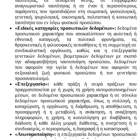
ταυτότητας, σε δεδομένα θέσης, σε επιγραμμικό
αναγνωριστικό ταυτότητας ή σε έναν ή περισσότερους
παράγοντες που προσιδιάζουν στη σωματική, φυσιολογική,
γενετική, ψυχολογική, οικονομική, πολιτιστική ή κοινωνική
ταυτότητα του εν λόγω φυσικού προσώπου.
«Ειδικές κατηγορίες προσωπικών δεδομένων»:
δεδομένα
προσωπικού χαρακτήρα που αποκαλύπτουν τη φυλετική ή
εθνοτική καταγωγή, τα πολιτικά φρονήματα, τις
θρησκευτικές ή φιλοσοφικές πεποιθήσεις ή τη συμμετοχή σε
συνδικαλιστική οργάνωση, καθώς και η επεξεργασία
γενετικών δεδομένων, βιομετρικών δεδομένων με σκοπό
την αδιαμφισβήτητη ταυτοποίηση προσώπου, δεδομένων
που αφορούν την υγεία ή δεδομένων που αφορούν τη
σεξουαλική ζωή φυσικού προσώπου ή τον γενετήσιο
προσανατολισμό.
«Επεξεργασία»:
κάθε πράξη ή σειρά πράξεων που
πραγματοποιείται με ή χωρίς τη χρήση αυτοματοποιημένων
μέσων, σε δεδομένα προσωπικού χαρακτήρα ή σε σύνολα
δεδομένων προσωπικού χαρακτήρα, όπως η συλλογή, η
καταχώριση, η οργάνωση, η διάρθρωση, η αποθήκευση, η
προσαρμογή ή η μεταβολή, η ανάκτηση, η αναζήτηση
πληροφοριών, η χρήση, η κοινολόγηση με διαβίβαση, η
διάδοση ή κάθε άλλη μορφή διάθεσης, η συσχέτιση ή ο
συνδυασμός, ο περιορισμός, η διαγραφή ή η καταστροφή.
«Ανωνυμοποίηση»:
η επεξεργασία δεδομένων προσωπικού