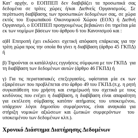
Κατ’ αρχήν, ο ΕΟΠΠΕΠ δεν διαβιβάζει τα προσωπικά σας
δεδομένα σε τρίτες χώρες ή/και Διεθνείς Οργανισμούς. Σε
περίπτωση διαβίβασης των προσωπικών δεδομένων σας, σε χώρα
εκτός του Ευρωπαϊκού Οικονομικού Χώρου (ΕΟΧ) ή Διεθνή
Οργανισμό, ο ΕΟΠΠΕΠ προηγουμένως βεβαιώνει ότι τηρείται μία
εκ των νομίμων βάσεων του άρθρου 6 του Κανονισμού και :
α)Η Επιτροπή έχει εκδώσει σχετική απόφαση επάρκειας για την
τρίτη χώρα προς την οποία θα γίνει η διαβίβαση (άρθρο 45 ΓΚΠΔ)
ή
β) Τηρούνται οι κατάλληλες εγγυήσεις σύμφωνα με τον ΓΚΠΔ για
τη διαβίβαση των δεδομένων αυτών (άρθρο 46 ΓΚΠΔ) ή
γ) Για τις περιστασιακές επεξεργασίες, υφίσταται μία εκ των
εξαιρέσεων που προβλέπεται στο άρθρο 49 του ΓΚΠΔ (π.χ. η ρητή
συγκατάθεση του χρήστη και ενημέρωσή του σχετικά με τους
κινδύνους που ενέχει η διαβίβαση, η διαβίβαση είναι απαραίτητη
για εκτέλεση σύμβασης κατόπιν αιτήματος του υποκειμένου,
υπάρχουν λόγοι δημοσίου συμφέροντος, είναι αναγκαία για
στήριξη νομικών αξιώσεων και ζωτικών συμφερόντων του
υποκειμένου των δεδομένων κλπ.).
Χρονικό Διάστημα Διατήρησης Δεδομένων