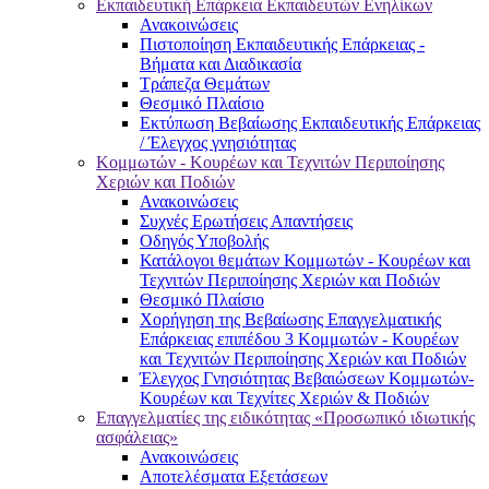
Εκπαιδευτική Επάρκεια Εκπαιδευτών Ενηλίκων
Ανακοινώσεις
Πιστοποίηση Εκπαιδευτικής Επάρκειας -
Βήματα και Διαδικασία
Τράπεζα Θεμάτων
Θεσμικό Πλαίσιο
Εκτύπωση Βεβαίωσης Εκπαιδευτικής Επάρκειας
/ Έλεγχος γνησιότητας
Κομμωτών - Κουρέων και Τεχνιτών Περιποίησης
Χεριών και Ποδιών
Ανακοινώσεις
Συχνές Ερωτήσεις Απαντήσεις
Οδηγός Υποβολής
Κατάλογοι θεμάτων Κομμωτών - Κουρέων και
Τεχνιτών Περιποίησης Χεριών και Ποδιών
Θεσμικό Πλαίσιο
Χορήγηση της Βεβαίωσης Επαγγελματικής
Επάρκειας επιπέδου 3 Κομμωτών - Κουρέων
και Τεχνιτών Περιποίησης Χεριών και Ποδιών
Έλεγχος Γνησιότητας Βεβαιώσεων Κομμωτών-
Κουρέων και Τεχνίτες Χεριών & Ποδιών
Επαγγελματίες της ειδικότητας «Προσωπικό ιδιωτικής
ασφάλειας»
Ανακοινώσεις
Αποτελέσματα Εξετάσεων