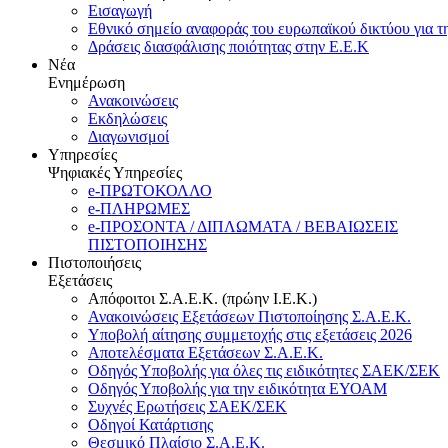
Εισαγωγή
Εθνικό σημείο αναφοράς του ευρωπαϊκού δικτύου για τ
Δράσεις διασφάλισης ποιότητας στην Ε.Ε.Κ
Νέα
Ενημέρωση
Ανακοινώσεις
Εκδηλώσεις
Διαγωνισμοί
Υπηρεσίες
Ψηφιακές Υπηρεσίες
e-ΠΡΩΤΟΚΟΛΛΟ
e-ΠΛΗΡΩΜΕΣ
e-ΠΡΟΣΟΝΤΑ / ΔΙΠΛΩΜΑΤΑ / ΒΕΒΑΙΩΣΕΙΣ
ΠΙΣΤΟΠΟΙΗΣΗΣ
Πιστοποιήσεις
Εξετάσεις
Απόφοιτοι Σ.Α.Ε.Κ. (πρώην Ι.Ε.Κ.)
Ανακοινώσεις Εξετάσεων Πιστοποίησης Σ.Α.Ε.Κ.
Υποβολή αίτησης συμμετοχής στις εξετάσεις 2026
Αποτελέσματα Εξετάσεων Σ.Α.Ε.Κ.
Οδηγός Υποβολής για όλες τις ειδικότητες ΣΑΕΚ/ΣΕΚ
Οδηγός Υποβολής για την ειδικότητα ΕΥΟΑΜ
Συχνές Ερωτήσεις ΣΑΕΚ/ΣΕΚ
Οδηγοί Κατάρτισης
Θεσμικό Πλαίσιο Σ.Α.Ε.Κ.