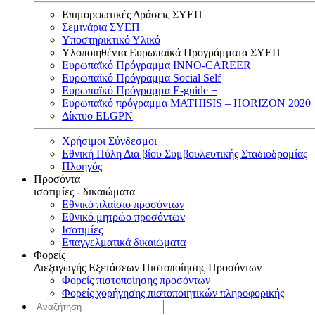
Επιμορφωτικές Δράσεις ΣΥΕΠ
Σεμινάρια ΣΥΕΠ
Υποστηρικτικό Υλικό
Υλοποιηθέντα Ευρωπαϊκά Προγράμματα ΣΥΕΠ
Ευρωπαϊκό Πρόγραμμα INNO-CAREER
Ευρωπαϊκό Πρόγραμμα Social Self
Ευρωπαϊκό Πρόγραμμα E-guide +
Ευρωπαϊκό πρόγραμμα MATHISIS – HORIZON 2020
Δίκτυο ELGPN
Χρήσιμοι Σύνδεσμοι
Εθνική Πύλη Δια βίου Συμβουλευτικής Σταδιοδρομίας
Πλοηγός
Προσόντα
ισοτιμίες - δικαιώματα
Εθνικό πλαίσιο προσόντων
Εθνικό μητρώο προσόντων
Ισοτιμίες
Επαγγελματικά δικαιώματα
Φορείς
Διεξαγωγής Εξετάσεων Πιστοποίησης Προσόντων
Φορείς πιστοποίησης προσόντων
Φορείς χορήγησης πιστοποιητικών πληροφορικής