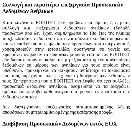
Συλλογή και περαιτέρω επεξεργασία Προσωπικών
Δεδομένων Ανήλικων
Κατά κανόνα o ΕΟΠΠΕΠ δεν προβαίνει σε άμεση ή έμμεση
συλλογή και επεξεργασία δεδομένων ανηλίκων (δηλαδή
προσώπων που δεν έχουν συμπληρώσει το 18ο έτος της ηλικίας
τους). Ωστόσο, δεδομένου ότι είναι αδύνατο να διασταυρώνεται
και να επαληθεύεται η ηλικία των προσώπων που εισέρχονται ή
χρησιμοποιούν στην ιστοσελίδα, συστήνεται σε γονείς και
κηδεμόνες ανηλίκων να επικοινωνήσουν άμεσα με τον ΕΟΠΠΕΠ
εάν διαπιστώσουν οποιαδήποτε μη εξουσιοδοτημένη κοινοποίηση
δεδομένων εκ μέρους των ανηλίκων για τους οποίους είναι
υπεύθυνοι, προκειμένου να ασκήσουν αντίστοιχα τα δικαιώματα
που τους παρέχονται, όπως π.χ. για τη διαγραφή των δεδομένων
τους. Σε περίπτωση που ο ΕΟΠΠΕΠ αντιληφθεί ότι έχει συλλέξει
προσωπικά δεδομένα ανηλίκου, δεσμεύεται να τα διαγράψει
αμέσως και να λάβει κάθε αναγκαίο μέτρο για την προστασία των
δεδομένων αυτών.
Δεν διενεργούνται επεξεργασίες αυτοματοποιημένης λήψης
αποφάσεων συμπεριλαμβανομένης της κατάρτισης προφίλ.
Διαβίβαση Προσωπικών Δεδομένων εκτός ΕΟΧ.