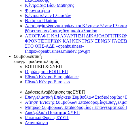
Εκπαίδευσης
Κέντρα Δια Βίου Μάθησης
Φροντιστήρια
Κέντρα Ξένων Γλωσσών
Θεσμικό Πλαίσιο
Λειτουργία Φροντιστηρίων και Κέντρων Ξένων Γλωσσ
βάσει του ισχύοντος θεσμικού πλαισίου
ΑΠΟΓΡΑΦΗ ΚΑΙ ΑΝΑΡΤΗΣΗ ΔΙΚΑΙΟΛΟΓΗΤΙΚΩ
ΦΡΟΝΤΙΣΤΗΡΙΩΝ ΚΑΙ ΚΕΝΤΡΩΝ ΞΕΝΩΝ ΓΛΩΣ
ΣΤΟ ΟΠΣ-ΑΔΕ «openbusiness»
(https://openbusiness.mindev.gov.gr)
Συμβουλευτική
επαγγ. προσανατολισμός
ΕΟΠΠΕΠ & ΣΥΕΠ
Ο ρόλος του ΕΟΠΠΕΠ
Εθνικό Κέντρο Euroguidance
Εθνικό Κέντρο Europass
Δράσεις Αναβάθμισης της ΣΥΕΠ
Επαγγελματική Επάρκεια Συμβούλων Σταδιοδρομίας /
Αίτηση Ένταξης Συμβούλων Σταδιοδρομίας/Επαγγελμ
Μητρώο Συμβούλων Σταδιοδρομίας / Επαγγελματικού
Διασφάλιση Ποιότητας ΣΥΕΠ
Ιδιωτικοί Φορείς ΣΥΕΠ
Δεοντολογία