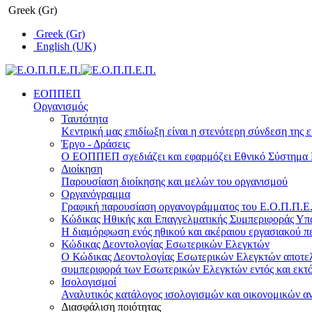
Greek (Gr)
Greek (Gr)
English (UK)
ΕΟΠΠΕΠ
Οργανισμός
Ταυτότητα
Κεντρική μας επιδίωξη είναι η στενότερη σύνδεση της ε
Έργο - Δράσεις
Ο ΕΟΠΠΕΠ σχεδιάζει και εφαρμόζει Eθνικό Σύστημα Π
Διοίκηση
Παρουσίαση διοίκησης και μελών του οργανισμού
Οργανόγραμμα
Γραφική παρουσίαση οργανογράμματος του Ε.Ο.Π.Π.Ε.Π
Κώδικας Ηθικής και Επαγγελματικής Συμπεριφοράς Υ
Η διαμόρφωση ενός ηθικού και ακέραιου εργασιακού πε
Κώδικας Δεοντολογίας Εσωτερικών Ελεγκτών
Ο Κώδικας Δεοντολογίας Εσωτερικών Ελεγκτών αποτελε
συμπεριφορά των Εσωτερικών Ελεγκτών εντός και εκτό
Ισολογισμοί
Αναλυτικός κατάλογος ισολογισμών και οικονομικών α
Διασφάλιση ποιότητας