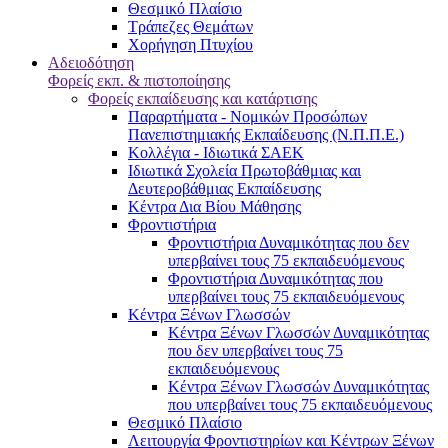
Θεσμικό Πλαίσιο
Τράπεζες Θεμάτων
Χορήγηση Πτυχίου
Αδειοδότηση
Φορείς εκπ. & πιστοποίησης
Φορείς εκπαίδευσης και κατάρτισης
Παραρτήματα - Νομικών Προσώπων
Πανεπιστημιακής Εκπαίδευσης (Ν.Π.Π.Ε.)
Κολλέγια - Ιδιωτικά ΣΑΕΚ
Ιδιωτικά Σχολεία Πρωτοβάθμιας και
Δευτεροβάθμιας Εκπαίδευσης
Κέντρα Δια Βίου Μάθησης
Φροντιστήρια
Φροντιστήρια Δυναμικότητας που δεν
υπερβαίνει τους 75 εκπαιδευόμενους
Φροντιστήρια Δυναμικότητας που
υπερβαίνει τους 75 εκπαιδευόμενους
Κέντρα Ξένων Γλωσσών
Kέντρα Ξένων Γλωσσών Δυναμικότητας
που δεν υπερβαίνει τους 75
εκπαιδευόμενους
Kέντρα Ξένων Γλωσσών Δυναμικότητας
που υπερβαίνει τους 75 εκπαιδευόμενους
Θεσμικό Πλαίσιο
Λειτουργία Φροντιστηρίων και Κέντρων Ξένων