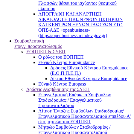
Γλωσσών βάσει του ισχύοντος θεσμικού
πλαισίου
ΑΠΟΓΡΑΦΗ ΚΑΙ ΑΝΑΡΤΗΣΗ
ΔΙΚΑΙΟΛΟΓΗΤΙΚΩΝ ΦΡΟΝΤΙΣΤΗΡΙΩΝ
ΚΑΙ ΚΕΝΤΡΩΝ ΞΕΝΩΝ ΓΛΩΣΣΩΝ ΣΤΟ
ΟΠΣ-ΑΔΕ «openbusiness»
(https://openbusiness.mindev.gov.gr)
Συμβουλευτική
επαγγ. προσανατολισμός
ΕΟΠΠΕΠ & ΣΥΕΠ
Ο ρόλος του ΕΟΠΠΕΠ
Εθνικό Κέντρο Euroguidance
Δράσεις Εθνικού Κέντρου Euroguidance
(Ε.Ο.Π.Π.Ε.Π.)
Δίκτυο Εθνικών Κέντρων Euroguidance
Εθνικό Κέντρο Europass
Δράσεις Αναβάθμισης της ΣΥΕΠ
Επαγγελματική Επάρκεια Συμβούλων
Σταδιοδρομίας / Επαγγελματικού
Προσανατολισμού
Αίτηση Ένταξης Συμβούλων Σταδιοδρομίας/
Επαγγελματικού Προσανατολισμού επιπέδου Α’
στο μητρώο του ΕΟΠΠΕΠ
Μητρώο Συμβούλων Σταδιοδρομίας /
Επαγγελματικού Προσανατολισμού