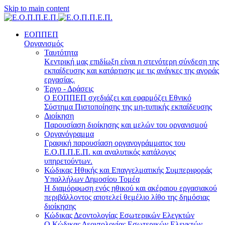
Skip to main content
ΕΟΠΠΕΠ
Οργανισμός
Ταυτότητα
Κεντρική μας επιδίωξη είναι η στενότερη σύνδεση της
εκπαίδευσης και κατάρτισης με τις ανάγκες της αγοράς
εργασίας.
Έργο - Δράσεις
Ο ΕΟΠΠΕΠ σχεδιάζει και εφαρμόζει Eθνικό
Σύστημα Πιστοποίησης της μη-τυπικής εκπαίδευσης
Διοίκηση
Παρουσίαση διοίκησης και μελών του οργανισμού
Οργανόγραμμα
Γραφική παρουσίαση οργανογράμματος του
Ε.Ο.Π.Π.Ε.Π. και αναλυτικός κατάλογος
υπηρετούντων.
Κώδικας Ηθικής και Επαγγελματικής Συμπεριφοράς
Υπαλλήλων Δημοσίου Τομέα
Η διαμόρφωση ενός ηθικού και ακέραιου εργασιακού
περιβάλλοντος αποτελεί θεμέλιο λίθο της δημόσιας
διοίκησης
Κώδικας Δεοντολογίας Εσωτερικών Ελεγκτών
Ο Κώδικας Δεοντολογίας Εσωτερικών Ελεγκτών