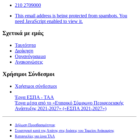
210 2709000
This email address is being protected from spambots. You
need JavaScript enabled to view it.
Σχετικά με εμάς
Ταυτότητα
Διοίκηση
Οργανόγραμμα
Ανακοινώσεις
Χρήσιμοι Σύνδεσμοι
Χρήσιμοι σύνδεσμοι
Έργα ΕΣΠΑ - ΤΑΑ
Έργα μέσα από το «Εταιρικό Σύμφωνο Περιφερειακής
Ανάπτυξης 2021-2027» («ΕΣΠΑ 2021-2027»)
Δήλωση Προσβασιμότητας
Στρατηγική κατά της Απάτης στις δράσεις του Ταμείου Ανάκαμψης
Καταγγελίες για έργα ΤΑΑ