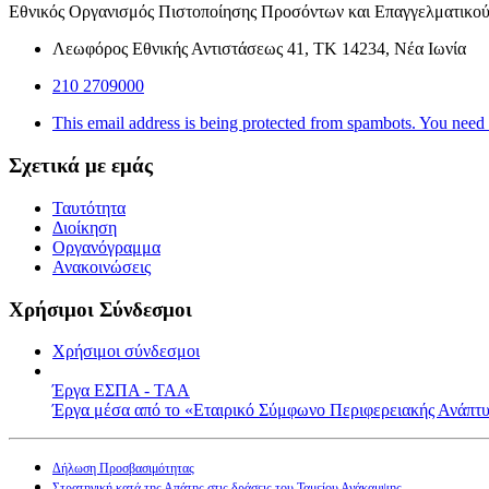
Εθνικός Οργανισμός Πιστοποίησης Προσόντων και Επαγγελματικο
Λεωφόρος Εθνικής Αντιστάσεως 41, ΤΚ 14234, Νέα Ιωνία
210 2709000
This email address is being protected from spambots. You need 
Σχετικά με εμάς
Ταυτότητα
Διοίκηση
Οργανόγραμμα
Ανακοινώσεις
Χρήσιμοι Σύνδεσμοι
Χρήσιμοι σύνδεσμοι
Έργα ΕΣΠΑ - ΤΑΑ
Έργα μέσα από το «Εταιρικό Σύμφωνο Περιφερειακής Ανάπτ
Δήλωση Προσβασιμότητας
Στρατηγική κατά της Απάτης στις δράσεις του Ταμείου Ανάκαμψης