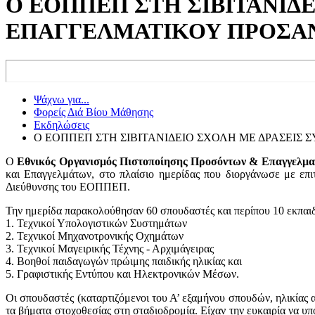
Ο ΕΟΠΠΕΠ ΣΤΗ ΣΙΒΙΤΑΝΙΔ
ΕΠΑΓΓΕΛΜΑΤΙΚΟΥ ΠΡΟΣΑ
Ψάχνω για...
Φορείς Διά Βίου Μάθησης
Εκδηλώσεις
Ο ΕΟΠΠΕΠ ΣΤΗ ΣΙΒΙΤΑΝΙΔΕΙΟ ΣΧΟΛΗ ΜΕ ΔΡΑΣΕΙ
Ο
Εθνικός Οργανισμός Πιστοποίησης Προσόντων & Επαγγελμα
και Επαγγελμάτων, στο πλαίσιο ημερίδας που διοργάνωσε με επ
Διεύθυνσης του ΕΟΠΠΕΠ.
Την ημερίδα παρακολούθησαν 60 σπουδαστές και περίπου 10 εκπαιδ
1. Τεχνικοί Υπολογιστικών Συστημάτων
2. Τεχνικοί Μηχανοτρονικής Οχημάτων
3. Τεχνικοί Μαγειρικής Τέχνης - Αρχιμάγειρας
4. Βοηθοί παιδαγωγών πρώιμης παιδικής ηλικίας και
5. Γραφιστικής Εντύπου και Ηλεκτρονικών Μέσων.
Οι σπουδαστές (καταρτιζόμενοι του Α’ εξαμήνου σπουδών, ηλικίας α
τα βήματα στοχοθεσίας στη σταδιοδρομία. Είχαν την ευκαιρία να υ