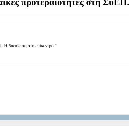
ϊκές προτεραιότητες στη ΣυΕΠ.
. Η δικτύωση στο επίκεντρο."