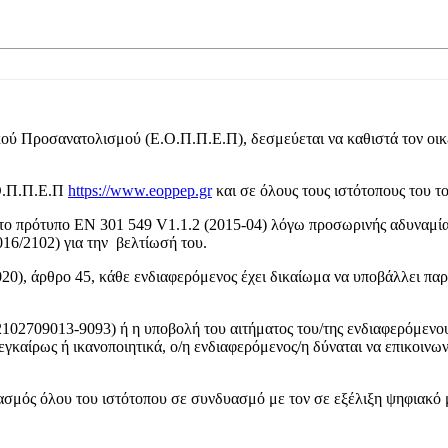
ύ Προσανατολισμού (Ε.Ο.Π.Π.Ε.Π), δεσμεύεται να καθιστά τον οικ
.Ο.Π.Π.Ε.Π
https://www.eoppep.gr
και σε όλους τους ιστότοπους του τ
το πρότυπο ΕΝ 301 549 V1.1.2 (2015-04) λόγω προσωρινής αδυναμίας
16/2102) για την βελτίωσή του.
20), άρθρο 45, κάθε ενδιαφερόμενος έχει δικαίωμα να υποβάλλει πα
(2102709013-9093) ή η υποβολή του αιτήματος του/της ενδιαφερόμενου
εγκαίρως ή ικανοποιητικά, ο/η ενδιαφερόμενος/η δύναται να επικοινω
ασμός όλου του ιστότοπου σε συνδυασμό με τον σε εξέλιξη ψηφιακό 