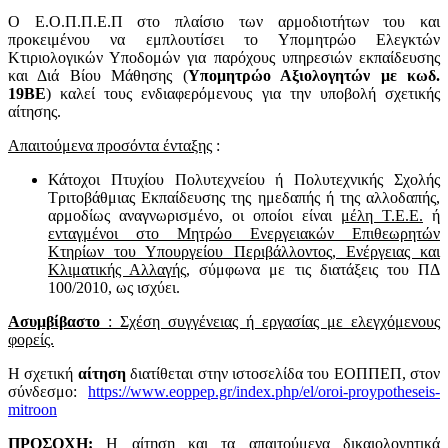
Ο Ε.Ο.Π.Π.Ε.Π στο πλαίσιο των αρμοδιοτήτων του και
προκειμένου να εμπλουτίσει το Υπομητρώο Ελεγκτών
Κτιριολογικών Υποδομών για παρόχους υπηρεσιών εκπαίδευσης
και Διά Βίου Μάθησης (
Υπομητρώο Αξιολογητών με κωδ.
19ΒΕ
) καλεί τους ενδιαφερόμενους για την υποβολή σχετικής
αίτησης.
Απαιτούμενα προσόντα ένταξης
:
Κάτοχοι Πτυχίου Πολυτεχνείου ή Πολυτεχνικής Σχολής
Τριτοβάθμιας Εκπαίδευσης της ημεδαπής ή της αλλοδαπής,
αρμοδίως αναγνωρισμένο, οι οποίοι είναι
μέλη Τ.Ε.Ε.
ή
ενταγμένοι στο Μητρώο Ενεργειακών Επιθεωρητών
Κτηρίων του Υπουργείου Περιβάλλοντος, Ενέργειας και
Κλιματικής Αλλαγής
, σύμφωνα με τις διατάξεις του ΠΔ
100/2010, ως ισχύει.
Ασυμβίβαστο
: Σχέση συγγένειας ή εργασίας με ελεγχόμενους
φορείς.
Η σχετική
αίτηση
διατίθεται στην ιστοσελίδα του ΕΟΠΠΕΠ, στον
σύνδεσμο:
https://www.eoppep.gr/index.php/el/oroi-proypotheseis-
mitroon
ΠΡΟΣΟΧΗ:
Η αίτηση και τα απαιτούμενα δικαιολογητικά