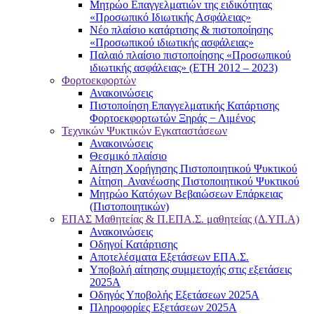
Μητρώο Επαγγελματιών της ειδικότητας
«Προσωπικό Ιδιωτικής Ασφάλειας»
Νέο πλαίσιο κατάρτισης & πιστοποίησης
«Προσωπικού ιδιωτικής ασφάλειας»
Παλαιό πλαίσιο πιστοποίησης «Προσωπικού
ιδιωτικής ασφάλειας» (ΕΤΗ 2012 – 2023)
Φορτοεκφορτών
Ανακοινώσεις
Πιστοποίηση Επαγγελματικής Κατάρτισης
Φορτοεκφορτωτών Ξηράς − Λιμένος
Τεχνικών Ψυκτικών Εγκαταστάσεων
Ανακοινώσεις
Θεσμικό πλαίσιο
Αίτηση Χορήγησης Πιστοποιητικού Ψυκτικού
Αίτηση Ανανέωσης Πιστοποιητικού Ψυκτικού
Μητρώο Κατόχων Βεβαιώσεων Επάρκειας
(Πιστοποιητικών)
ΕΠΑΣ Μαθητείας & Π.ΕΠΑ.Σ. μαθητείας (Δ.ΥΠ.Α)
Ανακοινώσεις
Oδηγοί Κατάρτισης
Αποτελέσματα Εξετάσεων ΕΠΑ.Σ.
Υποβολή αίτησης συμμετοχής στις εξετάσεις
2025Α
Οδηγός Υποβολής Εξετάσεων 2025A
Πληροφορίες Εξετάσεων 2025Α