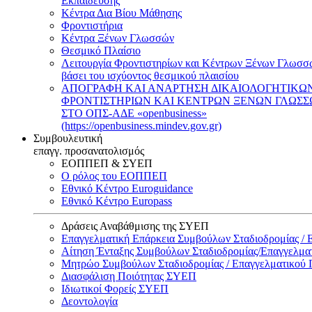
Εκπαίδευσης
Κέντρα Δια Βίου Μάθησης
Φροντιστήρια
Κέντρα Ξένων Γλωσσών
Θεσμικό Πλαίσιο
Λειτουργία Φροντιστηρίων και Κέντρων Ξένων Γλωσσ
βάσει του ισχύοντος θεσμικού πλαισίου
ΑΠΟΓΡΑΦΗ ΚΑΙ ΑΝΑΡΤΗΣΗ ΔΙΚΑΙΟΛΟΓΗΤΙΚΩ
ΦΡΟΝΤΙΣΤΗΡΙΩΝ ΚΑΙ ΚΕΝΤΡΩΝ ΞΕΝΩΝ ΓΛΩΣ
ΣΤΟ ΟΠΣ-ΑΔΕ «openbusiness»
(https://openbusiness.mindev.gov.gr)
Συμβουλευτική
επαγγ. προσανατολισμός
ΕΟΠΠΕΠ & ΣΥΕΠ
Ο ρόλος του ΕΟΠΠΕΠ
Εθνικό Κέντρο Euroguidance
Εθνικό Κέντρο Europass
Δράσεις Αναβάθμισης της ΣΥΕΠ
Επαγγελματική Επάρκεια Συμβούλων Σταδιοδρομίας /
Αίτηση Ένταξης Συμβούλων Σταδιοδρομίας/Επαγγελμ
Μητρώο Συμβούλων Σταδιοδρομίας / Επαγγελματικού
Διασφάλιση Ποιότητας ΣΥΕΠ
Ιδιωτικοί Φορείς ΣΥΕΠ
Δεοντολογία