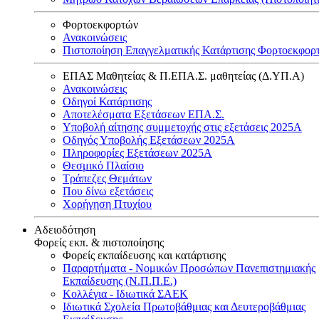
Φορτοεκφορτών
Ανακοινώσεις
Πιστοποίηση Επαγγελματικής Κατάρτισης Φορτοεκφορ
ΕΠΑΣ Μαθητείας & Π.ΕΠΑ.Σ. μαθητείας (Δ.ΥΠ.Α)
Ανακοινώσεις
Oδηγοί Κατάρτισης
Αποτελέσματα Εξετάσεων ΕΠΑ.Σ.
Υποβολή αίτησης συμμετοχής στις εξετάσεις 2025Α
Οδηγός Υποβολής Εξετάσεων 2025A
Πληροφορίες Εξετάσεων 2025Α
Θεσμικό Πλαίσιο
Τράπεζες Θεμάτων
Που δίνω εξετάσεις
Χορήγηση Πτυχίου
Αδειοδότηση
Φορείς εκπ. & πιστοποίησης
Φορείς εκπαίδευσης και κατάρτισης
Παραρτήματα - Νομικών Προσώπων Πανεπιστημιακής
Εκπαίδευσης (Ν.Π.Π.Ε.)
Κολλέγια - Ιδιωτικά ΣΑΕΚ
Ιδιωτικά Σχολεία Πρωτοβάθμιας και Δευτεροβάθμιας