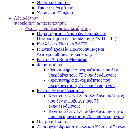
Θεσμικό Πλαίσιο
Τράπεζες Θεμάτων
Χορήγηση Πτυχίου
Αδειοδότηση
Φορείς εκπ. & πιστοποίησης
Φορείς εκπαίδευσης και κατάρτισης
Παραρτήματα - Νομικών Προσώπων
Πανεπιστημιακής Εκπαίδευσης (Ν.Π.Π.Ε.)
Κολλέγια - Ιδιωτικά ΣΑΕΚ
Ιδιωτικά Σχολεία Πρωτοβάθμιας και
Δευτεροβάθμιας Εκπαίδευσης
Κέντρα Δια Βίου Μάθησης
Φροντιστήρια
Φροντιστήρια Δυναμικότητας που δεν
υπερβαίνει τους 75 εκπαιδευόμενους
Φροντιστήρια Δυναμικότητας που
υπερβαίνει τους 75 εκπαιδευόμενους
Κέντρα Ξένων Γλωσσών
Kέντρα Ξένων Γλωσσών Δυναμικότητας
που δεν υπερβαίνει τους 75
εκπαιδευόμενους
Kέντρα Ξένων Γλωσσών Δυναμικότητας
που υπερβαίνει τους 75 εκπαιδευόμενους
Θεσμικό Πλαίσιο
Λειτουργία Φροντιστηρίων και Κέντρων Ξένων