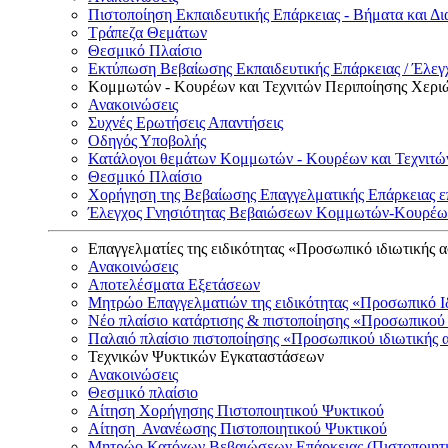
Πιστοποίηση Εκπαιδευτικής Επάρκειας - Βήματα και Δι
Τράπεζα Θεμάτων
Θεσμικό Πλαίσιο
Εκτύπωση Βεβαίωσης Εκπαιδευτικής Επάρκειας / Έλεγχ
Κομμωτών - Κουρέων και Τεχνιτών Περιποίησης Χερι
Ανακοινώσεις
Συχνές Ερωτήσεις Απαντήσεις
Οδηγός Υποβολής
Κατάλογοι θεμάτων Κομμωτών - Κουρέων και Τεχνιτώ
Θεσμικό Πλαίσιο
Χορήγηση της Βεβαίωσης Επαγγελματικής Επάρκειας ε
Έλεγχος Γνησιότητας Βεβαιώσεων Κομμωτών-Κουρέων
Επαγγελματίες της ειδικότητας «Προσωπικό ιδιωτικής 
Ανακοινώσεις
Αποτελέσματα Εξετάσεων
Μητρώο Επαγγελματιών της ειδικότητας «Προσωπικό Ι
Νέο πλαίσιο κατάρτισης & πιστοποίησης «Προσωπικού 
Παλαιό πλαίσιο πιστοποίησης «Προσωπικού ιδιωτικής 
Τεχνικών Ψυκτικών Εγκαταστάσεων
Ανακοινώσεις
Θεσμικό πλαίσιο
Αίτηση Χορήγησης Πιστοποιητικού Ψυκτικού
Αίτηση Ανανέωσης Πιστοποιητικού Ψυκτικού
Μητρώο Κατόχων Βεβαιώσεων Επάρκειας (Πιστοποιητ