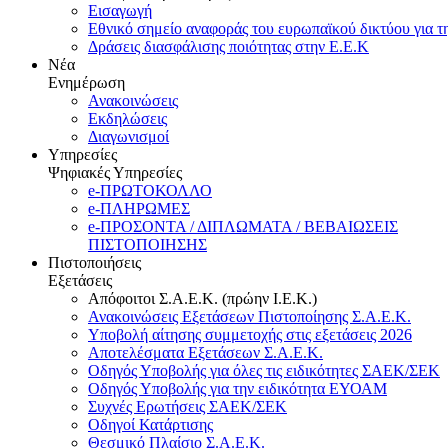
Εισαγωγή
Εθνικό σημείο αναφοράς του ευρωπαϊκού δικτύου για τ
Δράσεις διασφάλισης ποιότητας στην Ε.Ε.Κ
Νέα
Ενημέρωση
Ανακοινώσεις
Εκδηλώσεις
Διαγωνισμοί
Υπηρεσίες
Ψηφιακές Υπηρεσίες
e-ΠΡΩΤΟΚΟΛΛΟ
e-ΠΛΗΡΩΜΕΣ
e-ΠΡΟΣΟΝΤΑ / ΔΙΠΛΩΜΑΤΑ / ΒΕΒΑΙΩΣΕΙΣ
ΠΙΣΤΟΠΟΙΗΣΗΣ
Πιστοποιήσεις
Εξετάσεις
Απόφοιτοι Σ.Α.Ε.Κ. (πρώην Ι.Ε.Κ.)
Ανακοινώσεις Εξετάσεων Πιστοποίησης Σ.Α.Ε.Κ.
Υποβολή αίτησης συμμετοχής στις εξετάσεις 2026
Αποτελέσματα Εξετάσεων Σ.Α.Ε.Κ.
Οδηγός Υποβολής για όλες τις ειδικότητες ΣΑΕΚ/ΣΕΚ
Οδηγός Υποβολής για την ειδικότητα ΕΥΟΑΜ
Συχνές Ερωτήσεις ΣΑΕΚ/ΣΕΚ
Οδηγοί Κατάρτισης
Θεσμικό Πλαίσιο Σ.Α.Ε.Κ.