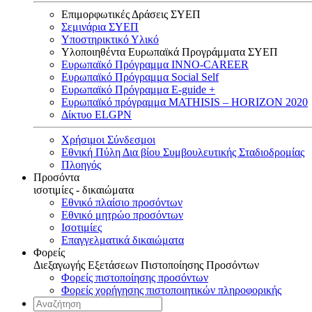
Επιμορφωτικές Δράσεις ΣΥΕΠ
Σεμινάρια ΣΥΕΠ
Υποστηρικτικό Υλικό
Υλοποιηθέντα Ευρωπαϊκά Προγράμματα ΣΥΕΠ
Ευρωπαϊκό Πρόγραμμα INNO-CAREER
Ευρωπαϊκό Πρόγραμμα Social Self
Ευρωπαϊκό Πρόγραμμα E-guide +
Ευρωπαϊκό πρόγραμμα MATHISIS – HORIZON 2020
Δίκτυο ELGPN
Χρήσιμοι Σύνδεσμοι
Εθνική Πύλη Δια βίου Συμβουλευτικής Σταδιοδρομίας
Πλοηγός
Προσόντα
ισοτιμίες - δικαιώματα
Εθνικό πλαίσιο προσόντων
Εθνικό μητρώο προσόντων
Ισοτιμίες
Επαγγελματικά δικαιώματα
Φορείς
Διεξαγωγής Εξετάσεων Πιστοποίησης Προσόντων
Φορείς πιστοποίησης προσόντων
Φορείς χορήγησης πιστοποιητικών πληροφορικής