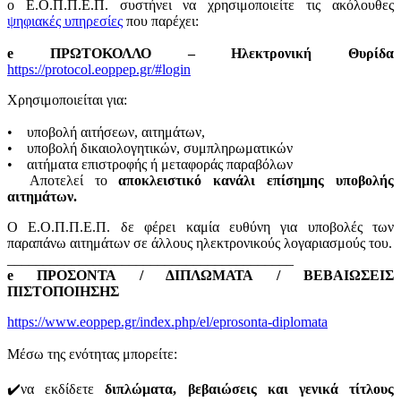
ο Ε.Ο.Π.Π.Ε.Π. συστήνει να χρησιμοποιείτε τις ακόλουθες
ψηφιακές υπηρεσίες
που παρέχει:
e ΠΡΩΤΟΚΟΛΛΟ – Ηλεκτρονική Θυρίδα
https://protocol.eoppep.gr/#login
Χρησιμοποιείται για:
• υποβολή αιτήσεων, αιτημάτων,
• υποβολή δικαιολογητικών, συμπληρωματικών
• αιτήματα επιστροφής ή μεταφοράς παραβόλων
Αποτελεί το
αποκλειστικό κανάλι επίσημης υποβολής
αιτημάτων.
Ο Ε.Ο.Π.Π.Ε.Π. δε φέρει καμία ευθύνη για υποβολές των
παραπάνω αιτημάτων σε άλλους ηλεκτρονικούς λογαριασμούς του.
________________________________________
e ΠΡΟΣΟΝΤΑ / ΔΙΠΛΩΜΑΤΑ / ΒΕΒΑΙΩΣΕΙΣ
ΠΙΣΤΟΠΟΙΗΣΗΣ
https://www.eoppep.gr/index.php/el/eprosonta-diplomata
Μέσω της ενότητας μπορείτε:
✔️να εκδίδετε
διπλώματα, βεβαιώσεις και γενικά τίτλους