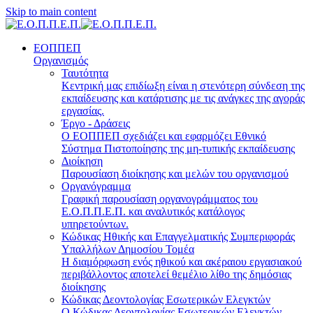
Skip to main content
ΕΟΠΠΕΠ
Οργανισμός
Ταυτότητα
Κεντρική μας επιδίωξη είναι η στενότερη σύνδεση της
εκπαίδευσης και κατάρτισης με τις ανάγκες της αγοράς
εργασίας.
Έργο - Δράσεις
Ο ΕΟΠΠΕΠ σχεδιάζει και εφαρμόζει Eθνικό
Σύστημα Πιστοποίησης της μη-τυπικής εκπαίδευσης
Διοίκηση
Παρουσίαση διοίκησης και μελών του οργανισμού
Οργανόγραμμα
Γραφική παρουσίαση οργανογράμματος του
Ε.Ο.Π.Π.Ε.Π. και αναλυτικός κατάλογος
υπηρετούντων.
Κώδικας Ηθικής και Επαγγελματικής Συμπεριφοράς
Υπαλλήλων Δημοσίου Τομέα
Η διαμόρφωση ενός ηθικού και ακέραιου εργασιακού
περιβάλλοντος αποτελεί θεμέλιο λίθο της δημόσιας
διοίκησης
Κώδικας Δεοντολογίας Εσωτερικών Ελεγκτών
Ο Κώδικας Δεοντολογίας Εσωτερικών Ελεγκτών