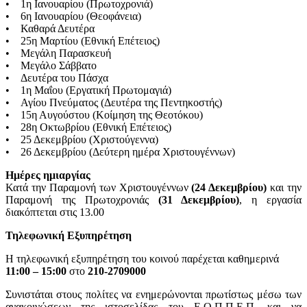
• 1η Ιανουαρίου (Πρωτοχρονιά)
• 6η Ιανουαρίου (Θεοφάνεια)
• Καθαρά Δευτέρα
• 25η Μαρτίου (Εθνική Επέτειος)
• Μεγάλη Παρασκευή
• Μεγάλο Σάββατο
• Δευτέρα του Πάσχα
• 1η Μαΐου (Εργατική Πρωτομαγιά)
• Αγίου Πνεύματος (Δευτέρα της Πεντηκοστής)
• 15η Αυγούστου (Κοίμηση της Θεοτόκου)
• 28η Οκτωβρίου (Εθνική Επέτειος)
• 25 Δεκεμβρίου (Χριστούγεννα)
• 26 Δεκεμβρίου (Δεύτερη ημέρα Χριστουγέννων)
Ημέρες ημιαργίας
Κατά την Παραμονή των Χριστουγέννων
(24 Δεκεμβρίου)
και την
Παραμονή της Πρωτοχρονιάς
(31 Δεκεμβρίου)
, η εργασία
διακόπτεται στις 13.00
Τηλεφωνική Εξυπηρέτηση
Η τηλεφωνική εξυπηρέτηση του κοινού παρέχεται καθημερινά
11:00 – 15:00
στο
210-2709000
Συνιστάται στους πολίτες να ενημερώνονται πρωτίστως μέσω των
ανακοινώσεων της ιστοσελίδας του Ε.Ο.Π.Π.Ε.Π. και να