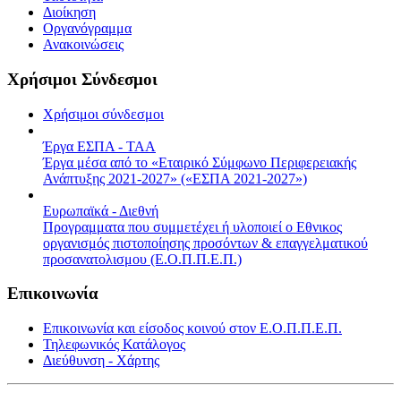
Διοίκηση
Οργανόγραμμα
Ανακοινώσεις
Χρήσιμοι Σύνδεσμοι
Χρήσιμοι σύνδεσμοι
Έργα ΕΣΠΑ - ΤΑΑ
Έργα μέσα από το «Εταιρικό Σύμφωνο Περιφερειακής
Ανάπτυξης 2021-2027» («ΕΣΠΑ 2021-2027»)
Ευρωπαϊκά - Διεθνή
Προγραμματα που συμμετέχει ή υλοποιεί ο Εθνικος
οργανισμός πιστοποίησης προσόντων & επαγγελματικού
προσανατολισμου (Ε.Ο.Π.Π.Ε.Π.)
Επικοινωνία
Επικοινωνία και είσοδος κοινού στον Ε.Ο.Π.Π.Ε.Π.
Τηλεφωνικός Κατάλογος
Διεύθυνση - Χάρτης