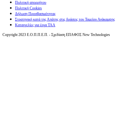
Πολιτική απορρήτου
Πολιτική Cookies
Δήλωση Προσβασιμότητας
Στρατηγική κατά της Απάτης στις δράσεις του Ταμείου Ανάκαμψης
Καταγγελίες για έργα ΤΑΑ
Copyright 2023 Ε.Ο.Π.Π.Ε.Π. - Σχεδίαση ΕΠΑΦΟΣ New Technologies