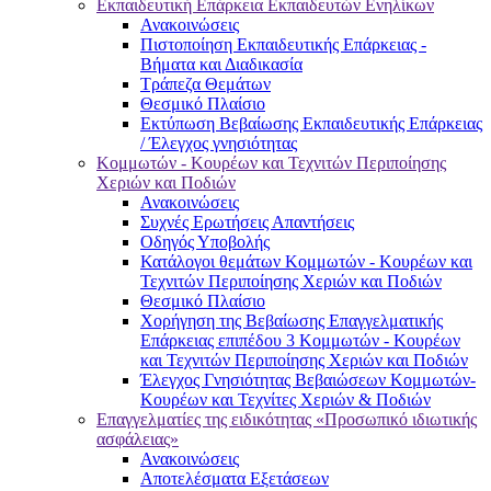
Εκπαιδευτική Επάρκεια Εκπαιδευτών Ενηλίκων
Ανακοινώσεις
Πιστοποίηση Εκπαιδευτικής Επάρκειας -
Βήματα και Διαδικασία
Τράπεζα Θεμάτων
Θεσμικό Πλαίσιο
Εκτύπωση Βεβαίωσης Εκπαιδευτικής Επάρκειας
/ Έλεγχος γνησιότητας
Κομμωτών - Κουρέων και Τεχνιτών Περιποίησης
Χεριών και Ποδιών
Ανακοινώσεις
Συχνές Ερωτήσεις Απαντήσεις
Οδηγός Υποβολής
Κατάλογοι θεμάτων Κομμωτών - Κουρέων και
Τεχνιτών Περιποίησης Χεριών και Ποδιών
Θεσμικό Πλαίσιο
Χορήγηση της Βεβαίωσης Επαγγελματικής
Επάρκειας επιπέδου 3 Κομμωτών - Κουρέων
και Τεχνιτών Περιποίησης Χεριών και Ποδιών
Έλεγχος Γνησιότητας Βεβαιώσεων Κομμωτών-
Κουρέων και Τεχνίτες Χεριών & Ποδιών
Επαγγελματίες της ειδικότητας «Προσωπικό ιδιωτικής
ασφάλειας»
Ανακοινώσεις
Αποτελέσματα Εξετάσεων