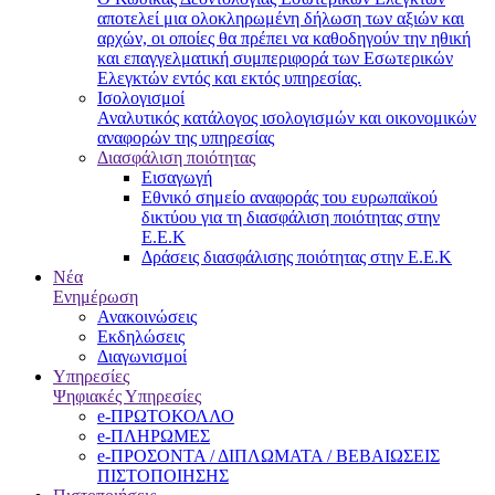
αποτελεί μια ολοκληρωμένη δήλωση των αξιών και
αρχών, οι οποίες θα πρέπει να καθοδηγούν την ηθική
και επαγγελματική συμπεριφορά των Εσωτερικών
Ελεγκτών εντός και εκτός υπηρεσίας.
Ισολογισμοί
Αναλυτικός κατάλογος ισολογισμών και οικονομικών
αναφορών της υπηρεσίας
Διασφάλιση ποιότητας
Εισαγωγή
Εθνικό σημείο αναφοράς του ευρωπαϊκού
δικτύου για τη διασφάλιση ποιότητας στην
Ε.Ε.Κ
Δράσεις διασφάλισης ποιότητας στην Ε.Ε.Κ
Νέα
Ενημέρωση
Ανακοινώσεις
Εκδηλώσεις
Διαγωνισμοί
Υπηρεσίες
Ψηφιακές Υπηρεσίες
e-ΠΡΩΤΟΚΟΛΛΟ
e-ΠΛΗΡΩΜΕΣ
e-ΠΡΟΣΟΝΤΑ / ΔΙΠΛΩΜΑΤΑ / ΒΕΒΑΙΩΣΕΙΣ
ΠΙΣΤΟΠΟΙΗΣΗΣ