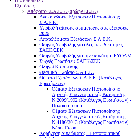
Πιστοποιήσεις
Εξετάσεις
Απόφοιτοι Σ.Α.Ε.Κ. (πρώην Ι.Ε.Κ.)
Ανακοινώσεις Εξετάσεων Πιστοποίησης
Σ.Α.Ε.Κ.
Υποβολή αίτησης συμμετοχής στις εξετάσεις
2026
Αποτελέσματα Εξετάσεων Σ.Α.Ε.Κ.
Οδηγός Υποβολής για όλες τις ειδικότητες
ΣΑΕΚ/ΣΕΚ
Οδηγός Υποβολής για την ειδικότητα ΕΥΟΑΜ
Συχνές Ερωτήσεις ΣΑΕΚ/ΣΕΚ
Οδηγοί Κατάρτισης
Θεσμικό Πλαίσιο Σ.Α.Ε.Κ.
Θέματα Εξετάσεων Σ.Α.Ε.Κ. (Κατάλογος
Ερωτήσεων)
Θέματα Εξετάσεων Πιστοποίησης
Αρχικής Επαγγελματικής Κατάρτισης
Ν.2009/1992 (Κατάλογος Ερωτήσεων) -
Παλαιού τύπου
Θέματα Εξετάσεων Πιστοποίησης
Αρχικής Επαγγελματικής Κατάρτισης
Ν.4186/2013 (Κατάλογος Ερωτήσεων) -
Νέου Τύπου
Χορήγηση Διπλώματος - Πιστοποιητικού