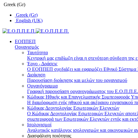
Greek (Gr)
Greek (Gr)
English (UK)
ΕΟΠΠΕΠ
Οργανισμός
Ταυτότητα
Κεντρική μας επιδίωξη είναι η στενότερη σύνδεση της ε
Έργο - Δράσεις
Ο ΕΟΠΠΕΠ σχεδιάζει και εφαρμόζει Eθνικό Σύστημα Π
Διοίκηση
Παρουσίαση διοίκησης και μελών του οργανισμού
Οργανόγραμμα
Γραφική παρουσίαση οργανογράμματος του Ε.Ο.Π.Π.Ε.Π
Κώδικας Ηθικής και Επαγγελματικής Συμπεριφοράς Υ
Η διαμόρφωση ενός ηθικού και ακέραιου εργασιακού πε
Κώδικας Δεοντολογίας Εσωτερικών Ελεγκτών
Ο Κώδικας Δεοντολογίας Εσωτερικών Ελεγκτών αποτελε
συμπεριφορά των Εσωτερικών Ελεγκτών εντός και εκτό
Ισολογισμοί
Αναλυτικός κατάλογος ισολογισμών και οικονομικών α
Διασφάλιση ποιότητας