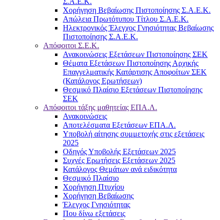
Σ.Α.Ε.Κ.
Χορήγηση Βεβαίωσης Πιστοποίησης Σ.Α.Ε.Κ.
Απώλεια Πρωτότυπου Τίτλου Σ.Α.Ε.Κ.
Ηλεκτρονικός Έλεγχος Γνησιότητας Βεβαίωσης
Πιστοποίησης Σ.Α.Ε.Κ.
Απόφοιτοι Σ.Ε.Κ.
Ανακοινώσεις Εξετάσεων Πιστοποίησης ΣΕΚ
Θέματα Εξετάσεων Πιστοποίησης Αρχικής
Επαγγελματικής Κατάρτισης Αποφοίτων ΣΕΚ
(Κατάλογος Ερωτήσεων)
Θεσμικό Πλαίσιο Εξετάσεων Πιστοποίησης
ΣΕΚ
Απόφοιτοι τάξης μαθητείας ΕΠΑ.Λ.
Ανακοινώσεις
Αποτελέσματα Εξετάσεων ΕΠΑ.Λ.
Υποβολή αίτησης συμμετοχής στις εξετάσεις
2025
Οδηγός Υποβολής Εξετάσεων 2025
Συχνές Ερωτήσεις Εξετάσεων 2025
Κατάλογος Θεμάτων ανά ειδικότητα
Θεσμικό Πλαίσιο
Χορήγηση Πτυχίου
Χορήγηση Βεβαίωσης
Έλεγχος Γνησιότητας
Που δίνω εξετάσεις