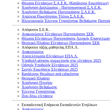
Θέματα Εξετάσεων Σ.Α.Ε.Κ. (Κατάλογος Ερωτήσεων)
Χορήγηση Διπλώματος - Πιστοποιητικού Σ.Α.Ε.Κ.
Χορήγηση Βεβαίωσης Πιστοποίησης Σ.Α.Ε.Κ.
Απώλεια Πρωτότυπου Τίτλου Σ.Α.Ε.Κ.
Ηλεκτρονικός Έλεγχος Γνησιότητας Βεβαίωσης Πιστοπ
Απόφοιτοι Σ.Ε.Κ.
Ανακοινώσεις Εξετάσεων Πιστοποίησης ΣΕΚ
Θέματα Εξετάσεων Πιστοποίησης Αρχικής Επαγγελματ
Θεσμικό Πλαίσιο Εξετάσεων Πιστοποίησης ΣΕΚ
Απόφοιτοι τάξης μαθητείας ΕΠΑ.Λ.
Ανακοινώσεις
Αποτελέσματα Εξετάσεων ΕΠΑ.Λ.
Υποβολή αίτησης συμμετοχής στις εξετάσεις 2025
Οδηγός Υποβολής Εξετάσεων 2025
Συχνές Ερωτήσεις Εξετάσεων 2025
Κατάλογος Θεμάτων ανά ειδικότητα
Θεσμικό Πλαίσιο
Χορήγηση Πτυχίου
Χορήγηση Βεβαίωσης
Έλεγχος Γνησιότητας
Που δίνω εξετάσεις
Εκπαιδευτική Επάρκεια Εκπαιδευτών Ενηλίκων
Ανακοινώσεις