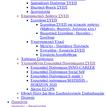
Διασφάλιση Ποιότητας ΣΥΕΠ
Ιδιωτικοί Φορείς ΣΥΕΠ
Δεοντολογία
Επιμορφωτικές Δράσεις ΣΥΕΠ
Σεμινάρια ΣΥΕΠ
Σεμινάρια ΣΥΕΠ για τελικούς χρήστες
(Μαθητές, Φοιτητές, Ανέργους κλπ.)
Βιωματικά Σεμινάρια - Ημερίδες -
Συνέδρια
Υποστηρικτικό Υλικό
Μελέτες - Προτάσεις Πολιτικής
Εγχειρίδια - Εργαλεία ΣΥΕΠ
Εργαλεία Αυτοβοήθειας
Χρήσιμοι Σύνδεσμοι
Υλοποιηθέντα Ευρωπαϊκά Προγράμματα ΣΥΕΠ
Ευρωπαϊκό Πρόγραμμα INNO-CAREER
Ευρωπαϊκό Πρόγραμμα Social Self
Ευρωπαϊκό Πρόγραμμα E-guide +
Ευρωπαϊκό πρόγραμμα MATHISIS –
HORIZON 2020
Δίκτυο ELGPN
Εθνική Πύλη Δια βίου Συμβουλευτικής Σταδιοδρομίας
Πλοηγός
Προσόντα
ισοτιμίες - δικαιώματα