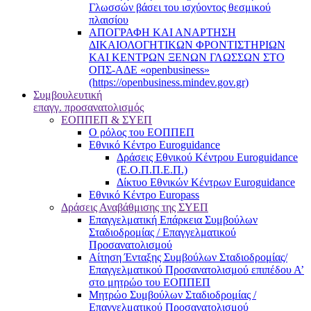
Γλωσσών βάσει του ισχύοντος θεσμικού
πλαισίου
ΑΠΟΓΡΑΦΗ ΚΑΙ ΑΝΑΡΤΗΣΗ
ΔΙΚΑΙΟΛΟΓΗΤΙΚΩΝ ΦΡΟΝΤΙΣΤΗΡΙΩΝ
ΚΑΙ ΚΕΝΤΡΩΝ ΞΕΝΩΝ ΓΛΩΣΣΩΝ ΣΤΟ
ΟΠΣ-ΑΔΕ «openbusiness»
(https://openbusiness.mindev.gov.gr)
Συμβουλευτική
επαγγ. προσανατολισμός
ΕΟΠΠΕΠ & ΣΥΕΠ
Ο ρόλος του ΕΟΠΠΕΠ
Εθνικό Κέντρο Euroguidance
Δράσεις Εθνικού Κέντρου Euroguidance
(Ε.Ο.Π.Π.Ε.Π.)
Δίκτυο Εθνικών Κέντρων Euroguidance
Εθνικό Κέντρο Europass
Δράσεις Αναβάθμισης της ΣΥΕΠ
Επαγγελματική Επάρκεια Συμβούλων
Σταδιοδρομίας / Επαγγελματικού
Προσανατολισμού
Αίτηση Ένταξης Συμβούλων Σταδιοδρομίας/
Επαγγελματικού Προσανατολισμού επιπέδου Α’
στο μητρώο του ΕΟΠΠΕΠ
Μητρώο Συμβούλων Σταδιοδρομίας /
Επαγγελματικού Προσανατολισμού