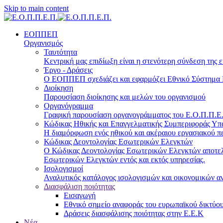
Skip to main content
ΕΟΠΠΕΠ
Οργανισμός
Ταυτότητα
Κεντρική μας επιδίωξη είναι η στενότερη σύνδεση της ε
Έργο - Δράσεις
Ο ΕΟΠΠΕΠ σχεδιάζει και εφαρμόζει Eθνικό Σύστημα Π
Διοίκηση
Παρουσίαση διοίκησης και μελών του οργανισμού
Οργανόγραμμα
Γραφική παρουσίαση οργανογράμματος του Ε.Ο.Π.Π.Ε.Π
Κώδικας Ηθικής και Επαγγελματικής Συμπεριφοράς Υ
Η διαμόρφωση ενός ηθικού και ακέραιου εργασιακού πε
Κώδικας Δεοντολογίας Εσωτερικών Ελεγκτών
Ο Κώδικας Δεοντολογίας Εσωτερικών Ελεγκτών αποτελε
Εσωτερικών Ελεγκτών εντός και εκτός υπηρεσίας.
Ισολογισμοί
Αναλυτικός κατάλογος ισολογισμών και οικονομικών α
Διασφάλιση ποιότητας
Εισαγωγή
Εθνικό σημείο αναφοράς του ευρωπαϊκού δικτύου
Δράσεις διασφάλισης ποιότητας στην Ε.Ε.Κ
Νέα