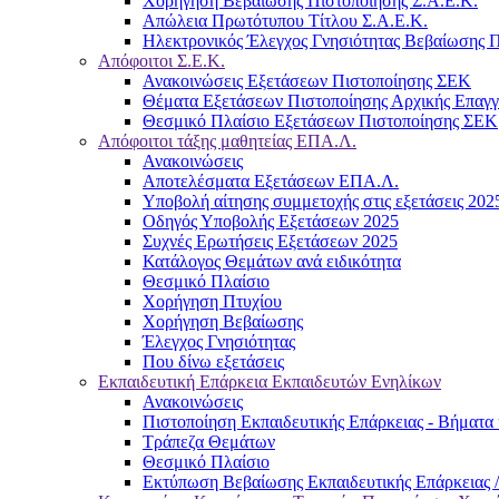
Χορήγηση Βεβαίωσης Πιστοποίησης Σ.Α.Ε.Κ.
Απώλεια Πρωτότυπου Τίτλου Σ.Α.Ε.Κ.
Ηλεκτρονικός Έλεγχος Γνησιότητας Βεβαίωσης Π
Απόφοιτοι Σ.Ε.Κ.
Ανακοινώσεις Εξετάσεων Πιστοποίησης ΣΕΚ
Θέματα Εξετάσεων Πιστοποίησης Αρχικής Επαγ
Θεσμικό Πλαίσιο Εξετάσεων Πιστοποίησης ΣΕΚ
Απόφοιτοι τάξης μαθητείας ΕΠΑ.Λ.
Ανακοινώσεις
Αποτελέσματα Εξετάσεων ΕΠΑ.Λ.
Υποβολή αίτησης συμμετοχής στις εξετάσεις 202
Οδηγός Υποβολής Εξετάσεων 2025
Συχνές Ερωτήσεις Εξετάσεων 2025
Κατάλογος Θεμάτων ανά ειδικότητα
Θεσμικό Πλαίσιο
Χορήγηση Πτυχίου
Χορήγηση Βεβαίωσης
Έλεγχος Γνησιότητας
Που δίνω εξετάσεις
Εκπαιδευτική Επάρκεια Εκπαιδευτών Ενηλίκων
Ανακοινώσεις
Πιστοποίηση Εκπαιδευτικής Επάρκειας - Βήματα 
Τράπεζα Θεμάτων
Θεσμικό Πλαίσιο
Εκτύπωση Βεβαίωσης Εκπαιδευτικής Επάρκειας /