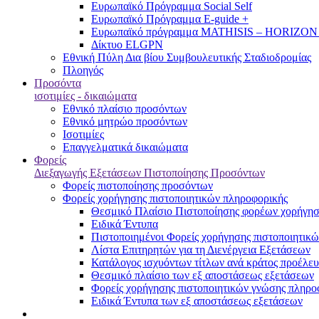
Ευρωπαϊκό Πρόγραμμα Social Self
Ευρωπαϊκό Πρόγραμμα E-guide +
Ευρωπαϊκό πρόγραμμα MATHISIS – HORIZON
Δίκτυο ELGPN
Εθνική Πύλη Δια βίου Συμβουλευτικής Σταδιοδρομίας
Πλοηγός
Προσόντα
ισοτιμίες - δικαιώματα
Εθνικό πλαίσιο προσόντων
Εθνικό μητρώο προσόντων
Ισοτιμίες
Επαγγελματικά δικαιώματα
Φορείς
Διεξαγωγής Εξετάσεων Πιστοποίησης Προσόντων
Φορείς πιστοποίησης προσόντων
Φορείς χορήγησης πιστοποιητικών πληροφορικής
Θεσμικό Πλαίσιο Πιστοποίησης φορέων χορήγησ
Ειδικά Έντυπα
Πιστοποιημένοι Φορείς χορήγησης πιστοποιητικ
Λίστα Επιτηρητών για τη Διενέργεια Εξετάσεων
Κατάλογος ισχυόντων τίτλων ανά κράτος προέλευ
Θεσμικό πλαίσιο των εξ αποστάσεως εξετάσεων
Φορείς χορήγησης πιστοποιητικών γνώσης πληροφ
Ειδικά Έντυπα των εξ αποστάσεως εξετάσεων