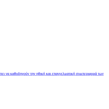
πει να καθοδηγούν την ηθική και επαγγελματική συμπεριφορά των