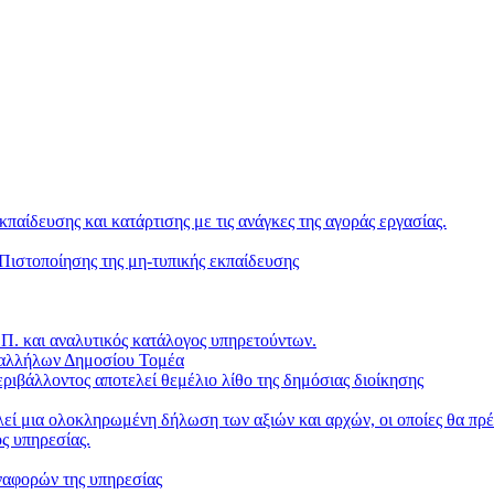
κπαίδευσης και κατάρτισης με τις ανάγκες της αγοράς εργασίας.
ιστοποίησης της μη-τυπικής εκπαίδευσης
. και αναλυτικός κατάλογος υπηρετούντων.
παλλήλων Δημοσίου Τομέα
ριβάλλοντος αποτελεί θεμέλιο λίθο της δημόσιας διοίκησης
ί μια ολοκληρωμένη δήλωση των αξιών και αρχών, οι οποίες θα πρέπ
ς υπηρεσίας.
ναφορών της υπηρεσίας