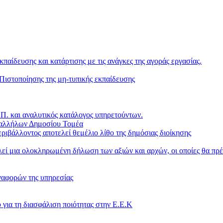
κπαίδευσης και κατάρτισης με τις ανάγκες της αγοράς εργασίας.
ιστοποίησης της μη-τυπικής εκπαίδευσης
. και αναλυτικός κατάλογος υπηρετούντων.
παλλήλων Δημοσίου Τομέα
ριβάλλοντος αποτελεί θεμέλιο λίθο της δημόσιας διοίκησης
ί μια ολοκληρωμένη δήλωση των αξιών και αρχών, οι οποίες θα πρέ
ναφορών της υπηρεσίας
 για τη διασφάλιση ποιότητας στην Ε.Ε.Κ