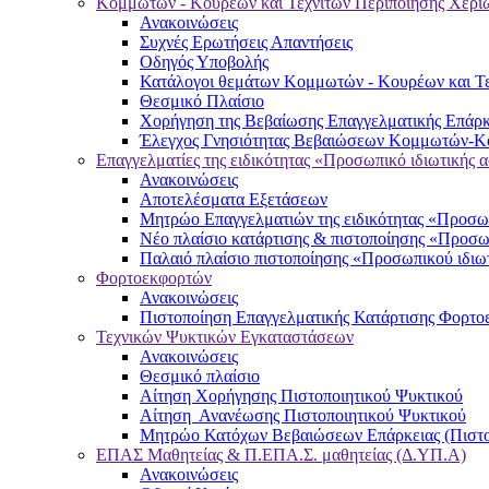
Κομμωτών - Κουρέων και Τεχνιτών Περιποίησης Χερι
Ανακοινώσεις
Συχνές Ερωτήσεις Απαντήσεις
Οδηγός Υποβολής
Κατάλογοι θεμάτων Κομμωτών - Κουρέων και Τε
Θεσμικό Πλαίσιο
Χορήγηση της Βεβαίωσης Επαγγελματικής Επάρκ
Έλεγχος Γνησιότητας Βεβαιώσεων Κομμωτών-Κο
Επαγγελματίες της ειδικότητας «Προσωπικό ιδιωτικής 
Ανακοινώσεις
Αποτελέσματα Εξετάσεων
Μητρώο Επαγγελματιών της ειδικότητας «Προσωπ
Νέο πλαίσιο κατάρτισης & πιστοποίησης «Προσω
Παλαιό πλαίσιο πιστοποίησης «Προσωπικού ιδιω
Φορτοεκφορτών
Ανακοινώσεις
Πιστοποίηση Επαγγελματικής Κατάρτισης Φορτο
Τεχνικών Ψυκτικών Εγκαταστάσεων
Ανακοινώσεις
Θεσμικό πλαίσιο
Αίτηση Χορήγησης Πιστοποιητικού Ψυκτικού
Αίτηση Ανανέωσης Πιστοποιητικού Ψυκτικού
Μητρώο Κατόχων Βεβαιώσεων Επάρκειας (Πιστο
ΕΠΑΣ Μαθητείας & Π.ΕΠΑ.Σ. μαθητείας (Δ.ΥΠ.Α)
Ανακοινώσεις