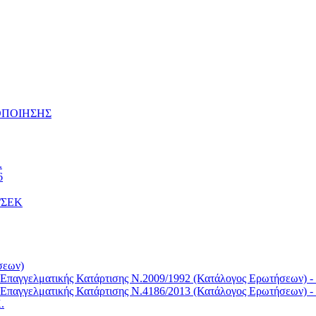
ΤΟΠΟΙΗΣΗΣ
.
6
Κ/ΣΕΚ
σεων)
Επαγγελματικής Κατάρτισης Ν.2009/1992 (Κατάλογος Ερωτήσεων) -
Επαγγελματικής Κατάρτισης Ν.4186/2013 (Κατάλογος Ερωτήσεων) -
.