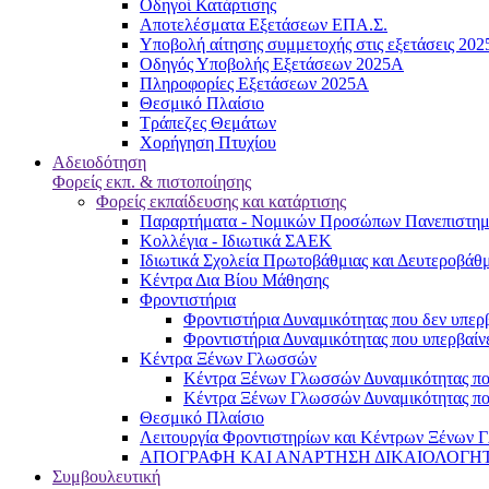
Oδηγοί Κατάρτισης
Αποτελέσματα Εξετάσεων ΕΠΑ.Σ.
Υποβολή αίτησης συμμετοχής στις εξετάσεις 20
Οδηγός Υποβολής Εξετάσεων 2025A
Πληροφορίες Εξετάσεων 2025Α
Θεσμικό Πλαίσιο
Τράπεζες Θεμάτων
Χορήγηση Πτυχίου
Αδειοδότηση
Φορείς εκπ. & πιστοποίησης
Φορείς εκπαίδευσης και κατάρτισης
Παραρτήματα - Νομικών Προσώπων Πανεπιστημι
Κολλέγια - Ιδιωτικά ΣΑΕΚ
Ιδιωτικά Σχολεία Πρωτοβάθμιας και Δευτεροβάθ
Κέντρα Δια Βίου Μάθησης
Φροντιστήρια
Φροντιστήρια Δυναμικότητας που δεν υπερβ
Φροντιστήρια Δυναμικότητας που υπερβαίνε
Κέντρα Ξένων Γλωσσών
Kέντρα Ξένων Γλωσσών Δυναμικότητας που
Kέντρα Ξένων Γλωσσών Δυναμικότητας που
Θεσμικό Πλαίσιο
Λειτουργία Φροντιστηρίων και Κέντρων Ξένων Γ
ΑΠΟΓΡΑΦΗ ΚΑΙ ΑΝΑΡΤΗΣΗ ΔΙΚΑΙΟΛΟΓΗΤΙΚΩΝ
Συμβουλευτική