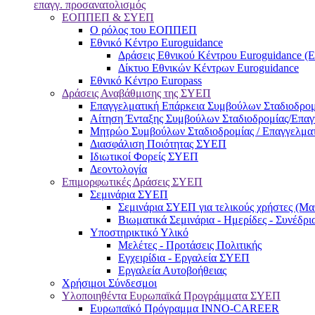
επαγγ. προσανατολισμός
ΕΟΠΠΕΠ & ΣΥΕΠ
Ο ρόλος του ΕΟΠΠΕΠ
Εθνικό Κέντρο Euroguidance
Δράσεις Εθνικού Κέντρου Euroguidance (
Δίκτυο Εθνικών Κέντρων Euroguidance
Εθνικό Κέντρο Europass
Δράσεις Αναβάθμισης της ΣΥΕΠ
Επαγγελματική Επάρκεια Συμβούλων Σταδιοδρομ
Αίτηση Ένταξης Συμβούλων Σταδιοδρομίας/Επα
Μητρώο Συμβούλων Σταδιοδρομίας / Επαγγελμα
Διασφάλιση Ποιότητας ΣΥΕΠ
Ιδιωτικοί Φορείς ΣΥΕΠ
Δεοντολογία
Επιμορφωτικές Δράσεις ΣΥΕΠ
Σεμινάρια ΣΥΕΠ
Σεμινάρια ΣΥΕΠ για τελικούς χρήστες (Μαθ
Βιωματικά Σεμινάρια - Ημερίδες - Συνέδρι
Υποστηρικτικό Υλικό
Μελέτες - Προτάσεις Πολιτικής
Εγχειρίδια - Εργαλεία ΣΥΕΠ
Εργαλεία Αυτοβοήθειας
Χρήσιμοι Σύνδεσμοι
Υλοποιηθέντα Ευρωπαϊκά Προγράμματα ΣΥΕΠ
Ευρωπαϊκό Πρόγραμμα INNO-CAREER