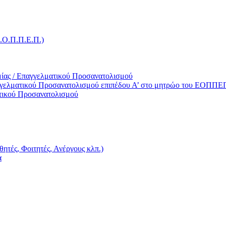
Ε.Ο.Π.Π.Ε.Π.)
ίας / Επαγγελματικού Προσανατολισμού
γγελματικού Προσανατολισμού επιπέδου Α’ στο μητρώο του ΕΟΠΠΕ
τικού Προσανατολισμού
ητές, Φοιτητές, Ανέργους κλπ.)
α