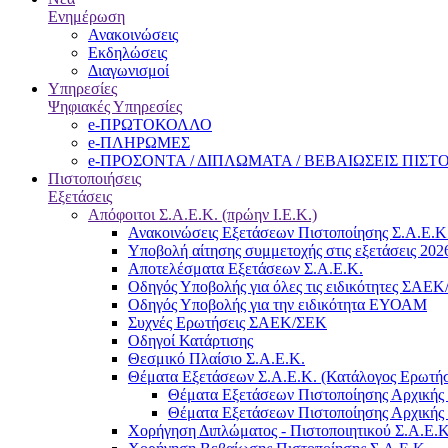
Ενημέρωση
Ανακοινώσεις
Εκδηλώσεις
Διαγωνισμοί
Υπηρεσίες
Ψηφιακές Υπηρεσίες
e-ΠΡΩΤΟΚΟΛΛΟ
e-ΠΛΗΡΩΜΕΣ
e-ΠΡΟΣΟΝΤΑ / ΔΙΠΛΩΜΑΤΑ / ΒΕΒΑΙΩΣΕΙΣ ΠΙΣ
Πιστοποιήσεις
Εξετάσεις
Απόφοιτοι Σ.Α.Ε.Κ. (πρώην Ι.Ε.Κ.)
Ανακοινώσεις Εξετάσεων Πιστοποίησης Σ.Α.Ε.Κ
Υποβολή αίτησης συμμετοχής στις εξετάσεις 202
Αποτελέσματα Εξετάσεων Σ.Α.Ε.Κ.
Οδηγός Υποβολής για όλες τις ειδικότητες ΣΑΕ
Οδηγός Υποβολής για την ειδικότητα ΕΥΟΑΜ
Συχνές Ερωτήσεις ΣΑΕΚ/ΣΕΚ
Οδηγοί Κατάρτισης
Θεσμικό Πλαίσιο Σ.Α.Ε.Κ.
Θέματα Εξετάσεων Σ.Α.Ε.Κ. (Κατάλογος Ερωτή
Θέματα Εξετάσεων Πιστοποίησης Αρχικής 
Θέματα Εξετάσεων Πιστοποίησης Αρχικής 
Χορήγηση Διπλώματος - Πιστοποιητικού Σ.Α.Ε.Κ