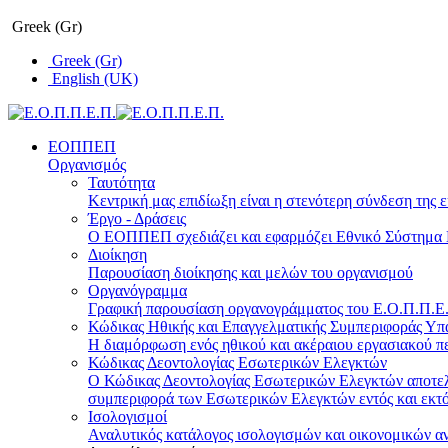
Greek (Gr)
Greek (Gr)
English (UK)
ΕΟΠΠΕΠ
Οργανισμός
Ταυτότητα
Κεντρική μας επιδίωξη είναι η στενότερη σύνδεση της ε
Έργο - Δράσεις
Ο ΕΟΠΠΕΠ σχεδιάζει και εφαρμόζει Eθνικό Σύστημα Π
Διοίκηση
Παρουσίαση διοίκησης και μελών του οργανισμού
Οργανόγραμμα
Γραφική παρουσίαση οργανογράμματος του Ε.Ο.Π.Π.Ε.Π
Κώδικας Ηθικής και Επαγγελματικής Συμπεριφοράς Υ
Η διαμόρφωση ενός ηθικού και ακέραιου εργασιακού πε
Κώδικας Δεοντολογίας Εσωτερικών Ελεγκτών
Ο Κώδικας Δεοντολογίας Εσωτερικών Ελεγκτών αποτελε
συμπεριφορά των Εσωτερικών Ελεγκτών εντός και εκτό
Ισολογισμοί
Αναλυτικός κατάλογος ισολογισμών και οικονομικών α