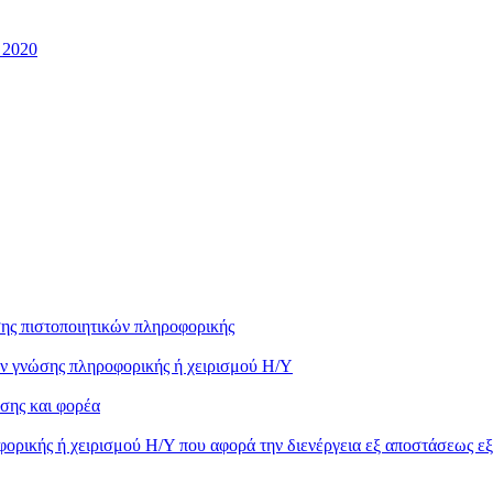
 2020
ης πιστοποιητικών πληροφορικής
ών γνώσης πληροφορικής ή χειρισμού Η/Υ
σης και φορέα
ορικής ή χειρισμού Η/Υ που αφορά την διενέργεια εξ αποστάσεως ε