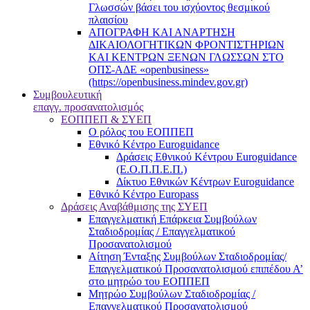
Γλωσσών βάσει του ισχύοντος θεσμικού
πλαισίου
ΑΠΟΓΡΑΦΗ ΚΑΙ ΑΝΑΡΤΗΣΗ
ΔΙΚΑΙΟΛΟΓΗΤΙΚΩΝ ΦΡΟΝΤΙΣΤΗΡΙΩΝ
ΚΑΙ ΚΕΝΤΡΩΝ ΞΕΝΩΝ ΓΛΩΣΣΩΝ ΣΤΟ
ΟΠΣ-ΑΔΕ «openbusiness»
(https://openbusiness.mindev.gov.gr)
Συμβουλευτική
επαγγ. προσανατολισμός
ΕΟΠΠΕΠ & ΣΥΕΠ
Ο ρόλος του ΕΟΠΠΕΠ
Εθνικό Κέντρο Euroguidance
Δράσεις Εθνικού Κέντρου Euroguidance
(Ε.Ο.Π.Π.Ε.Π.)
Δίκτυο Εθνικών Κέντρων Euroguidance
Εθνικό Κέντρο Europass
Δράσεις Αναβάθμισης της ΣΥΕΠ
Επαγγελματική Επάρκεια Συμβούλων
Σταδιοδρομίας / Επαγγελματικού
Προσανατολισμού
Αίτηση Ένταξης Συμβούλων Σταδιοδρομίας/
Επαγγελματικού Προσανατολισμού επιπέδου Α’
στο μητρώο του ΕΟΠΠΕΠ
Μητρώο Συμβούλων Σταδιοδρομίας /
Επαγγελματικού Προσανατολισμού