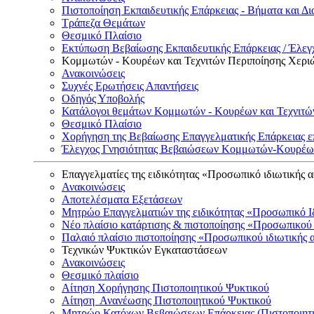
Πιστοποίηση Εκπαιδευτικής Επάρκειας - Βήματα και Δι
Τράπεζα Θεμάτων
Θεσμικό Πλαίσιο
Εκτύπωση Βεβαίωσης Εκπαιδευτικής Επάρκειας / Έλεγχ
Κομμωτών - Κουρέων και Τεχνιτών Περιποίησης Χερι
Ανακοινώσεις
Συχνές Ερωτήσεις Απαντήσεις
Οδηγός Υποβολής
Κατάλογοι θεμάτων Κομμωτών - Κουρέων και Τεχνιτώ
Θεσμικό Πλαίσιο
Χορήγηση της Βεβαίωσης Επαγγελματικής Επάρκειας ε
Έλεγχος Γνησιότητας Βεβαιώσεων Κομμωτών-Κουρέων
Επαγγελματίες της ειδικότητας «Προσωπικό ιδιωτικής 
Ανακοινώσεις
Αποτελέσματα Εξετάσεων
Μητρώο Επαγγελματιών της ειδικότητας «Προσωπικό Ι
Νέο πλαίσιο κατάρτισης & πιστοποίησης «Προσωπικού 
Παλαιό πλαίσιο πιστοποίησης «Προσωπικού ιδιωτικής 
Τεχνικών Ψυκτικών Εγκαταστάσεων
Ανακοινώσεις
Θεσμικό πλαίσιο
Αίτηση Χορήγησης Πιστοποιητικού Ψυκτικού
Αίτηση Ανανέωσης Πιστοποιητικού Ψυκτικού
Μητρώο Κατόχων Βεβαιώσεων Επάρκειας (Πιστοποιητ