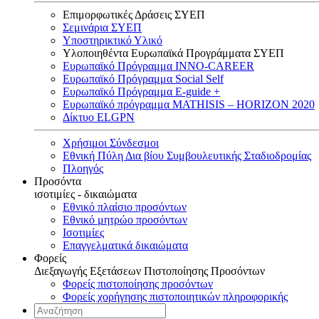
Επιμορφωτικές Δράσεις ΣΥΕΠ
Σεμινάρια ΣΥΕΠ
Υποστηρικτικό Υλικό
Υλοποιηθέντα Ευρωπαϊκά Προγράμματα ΣΥΕΠ
Ευρωπαϊκό Πρόγραμμα INNO-CAREER
Ευρωπαϊκό Πρόγραμμα Social Self
Ευρωπαϊκό Πρόγραμμα E-guide +
Ευρωπαϊκό πρόγραμμα MATHISIS – HORIZON 2020
Δίκτυο ELGPN
Χρήσιμοι Σύνδεσμοι
Εθνική Πύλη Δια βίου Συμβουλευτικής Σταδιοδρομίας
Πλοηγός
Προσόντα
ισοτιμίες - δικαιώματα
Εθνικό πλαίσιο προσόντων
Εθνικό μητρώο προσόντων
Ισοτιμίες
Επαγγελματικά δικαιώματα
Φορείς
Διεξαγωγής Εξετάσεων Πιστοποίησης Προσόντων
Φορείς πιστοποίησης προσόντων
Φορείς χορήγησης πιστοποιητικών πληροφορικής