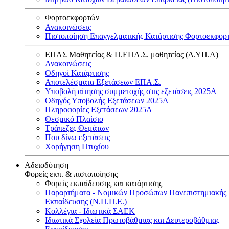
Φορτοεκφορτών
Ανακοινώσεις
Πιστοποίηση Επαγγελματικής Κατάρτισης Φορτοεκφορ
ΕΠΑΣ Μαθητείας & Π.ΕΠΑ.Σ. μαθητείας (Δ.ΥΠ.Α)
Ανακοινώσεις
Oδηγοί Κατάρτισης
Αποτελέσματα Εξετάσεων ΕΠΑ.Σ.
Υποβολή αίτησης συμμετοχής στις εξετάσεις 2025Α
Οδηγός Υποβολής Εξετάσεων 2025A
Πληροφορίες Εξετάσεων 2025Α
Θεσμικό Πλαίσιο
Τράπεζες Θεμάτων
Που δίνω εξετάσεις
Χορήγηση Πτυχίου
Αδειοδότηση
Φορείς εκπ. & πιστοποίησης
Φορείς εκπαίδευσης και κατάρτισης
Παραρτήματα - Νομικών Προσώπων Πανεπιστημιακής
Εκπαίδευσης (Ν.Π.Π.Ε.)
Κολλέγια - Ιδιωτικά ΣΑΕΚ
Ιδιωτικά Σχολεία Πρωτοβάθμιας και Δευτεροβάθμιας