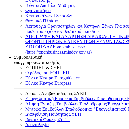
Εκπαίδευσης
Κέντρα Δια Βίου Μάθησης
Φροντιστήρια
Κέντρα Ξένων Γλωσσών
Θεσμικό Πλαίσιο
Λειτουργία Φροντιστηρίων και Κέντρων Ξένων Γλωσσ
βάσει του ισχύοντος θεσμικού πλαισίου
ΑΠΟΓΡΑΦΗ ΚΑΙ ΑΝΑΡΤΗΣΗ ΔΙΚΑΙΟΛΟΓΗΤΙΚΩ
ΦΡΟΝΤΙΣΤΗΡΙΩΝ ΚΑΙ ΚΕΝΤΡΩΝ ΞΕΝΩΝ ΓΛΩΣ
ΣΤΟ ΟΠΣ-ΑΔΕ «openbusiness»
(https://openbusiness.mindev.gov.gr)
Συμβουλευτική
επαγγ. προσανατολισμός
ΕΟΠΠΕΠ & ΣΥΕΠ
Ο ρόλος του ΕΟΠΠΕΠ
Εθνικό Κέντρο Euroguidance
Εθνικό Κέντρο Europass
Δράσεις Αναβάθμισης της ΣΥΕΠ
Επαγγελματική Επάρκεια Συμβούλων Σταδιοδρομίας /
Αίτηση Ένταξης Συμβούλων Σταδιοδρομίας/Επαγγελμ
Μητρώο Συμβούλων Σταδιοδρομίας / Επαγγελματικού
Διασφάλιση Ποιότητας ΣΥΕΠ
Ιδιωτικοί Φορείς ΣΥΕΠ
Δεοντολογία