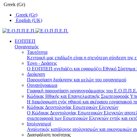
Greek (Gr)
Greek (Gr)
English (UK)
ΕΟΠΠΕΠ
Οργανισμός
Ταυτότητα
Κεντρική μας επιδίωξη είναι η στενότερη σύνδεση της ε
Έργο - Δράσεις
Ο ΕΟΠΠΕΠ σχεδιάζει και εφαρμόζει Eθνικό Σύστημα Π
Διοίκηση
Παρουσίαση διοίκησης και μελών του οργανισμού
Οργανόγραμμα
Γραφική παρουσίαση οργανογράμματος του Ε.Ο.Π.Π.Ε.Π
Κώδικας Ηθικής και Επαγγελματικής Συμπεριφοράς Υ
Η διαμόρφωση ενός ηθικού και ακέραιου εργασιακού πε
Κώδικας Δεοντολογίας Εσωτερικών Ελεγκτών
Ο Κώδικας Δεοντολογίας Εσωτερικών Ελεγκτών αποτελε
συμπεριφορά των Εσωτερικών Ελεγκτών εντός και εκτό
Ισολογισμοί
Αναλυτικός κατάλογος ισολογισμών και οικονομικών α
Διασφάλιση ποιότητας