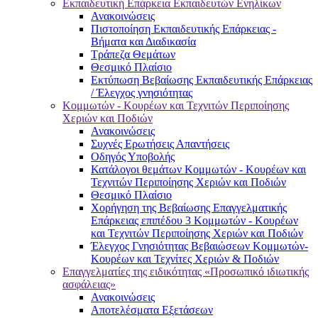
Εκπαιδευτική Επάρκεια Εκπαιδευτών Ενηλίκων
Ανακοινώσεις
Πιστοποίηση Εκπαιδευτικής Επάρκειας -
Βήματα και Διαδικασία
Τράπεζα Θεμάτων
Θεσμικό Πλαίσιο
Εκτύπωση Βεβαίωσης Εκπαιδευτικής Επάρκειας
/ Έλεγχος γνησιότητας
Κομμωτών - Κουρέων και Τεχνιτών Περιποίησης
Χεριών και Ποδιών
Ανακοινώσεις
Συχνές Ερωτήσεις Απαντήσεις
Οδηγός Υποβολής
Κατάλογοι θεμάτων Κομμωτών - Κουρέων και
Τεχνιτών Περιποίησης Χεριών και Ποδιών
Θεσμικό Πλαίσιο
Χορήγηση της Βεβαίωσης Επαγγελματικής
Επάρκειας επιπέδου 3 Κομμωτών - Κουρέων
και Τεχνιτών Περιποίησης Χεριών και Ποδιών
Έλεγχος Γνησιότητας Βεβαιώσεων Κομμωτών-
Κουρέων και Τεχνίτες Χεριών & Ποδιών
Επαγγελματίες της ειδικότητας «Προσωπικό ιδιωτικής
ασφάλειας»
Ανακοινώσεις
Αποτελέσματα Εξετάσεων