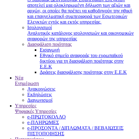
αποτελεί μια ολοκληρωμένη δήλωση των αξιών και
αρχών, οι οποίες θα πρέπει να καθοδηγούν την ηθική
και επαγγελματική συμπεριφορά των Εσωτερικών
Ελεγκτών εντός και εκτός υπηρεσίας.
Ισολογισμοί
Αναλυτικός κατάλογος ισολογισμών και οικονομικών
αναφορών της υπηρεσίας
Διασφάλιση ποιότητας
Εισαγωγή
Εθνικό σημείο αναφοράς του ευρωπαϊκού
δικτύου για τη διασφάλιση ποιότητας στην
Ε.Ε.Κ
Δράσεις διασφάλισης ποιότητας στην Ε.Ε.Κ
Νέα
Ενημέρωση
Ανακοινώσεις
Εκδηλώσεις
Διαγωνισμοί
Υπηρεσίες
Ψηφιακές Υπηρεσίες
e-ΠΡΩΤΟΚΟΛΛΟ
e-ΠΛΗΡΩΜΕΣ
e-ΠΡΟΣΟΝΤΑ / ΔΙΠΛΩΜΑΤΑ / ΒΕΒΑΙΩΣΕΙΣ
ΠΙΣΤΟΠΟΙΗΣΗΣ