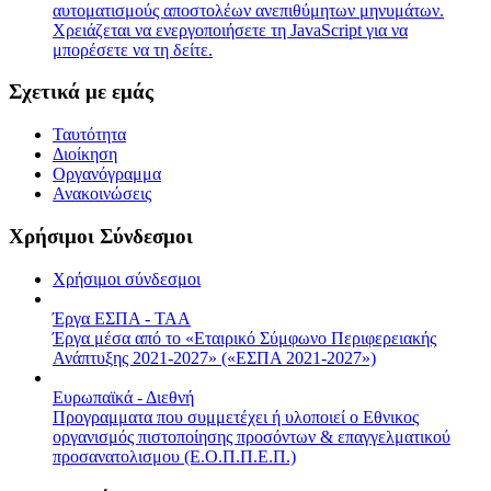
αυτοματισμούς αποστολέων ανεπιθύμητων μηνυμάτων.
Χρειάζεται να ενεργοποιήσετε τη JavaScript για να
μπορέσετε να τη δείτε.
Σχετικά με εμάς
Ταυτότητα
Διοίκηση
Οργανόγραμμα
Ανακοινώσεις
Χρήσιμοι Σύνδεσμοι
Χρήσιμοι σύνδεσμοι
Έργα ΕΣΠΑ - ΤΑΑ
Έργα μέσα από το «Εταιρικό Σύμφωνο Περιφερειακής
Ανάπτυξης 2021-2027» («ΕΣΠΑ 2021-2027»)
Ευρωπαϊκά - Διεθνή
Προγραμματα που συμμετέχει ή υλοποιεί ο Εθνικος
οργανισμός πιστοποίησης προσόντων & επαγγελματικού
προσανατολισμου (Ε.Ο.Π.Π.Ε.Π.)