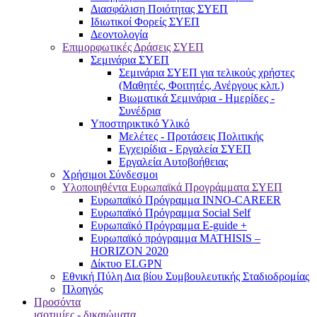
Διασφάλιση Ποιότητας ΣΥΕΠ
Ιδιωτικοί Φορείς ΣΥΕΠ
Δεοντολογία
Επιμορφωτικές Δράσεις ΣΥΕΠ
Σεμινάρια ΣΥΕΠ
Σεμινάρια ΣΥΕΠ για τελικούς χρήστες
(Μαθητές, Φοιτητές, Ανέργους κλπ.)
Βιωματικά Σεμινάρια - Ημερίδες -
Συνέδρια
Υποστηρικτικό Υλικό
Μελέτες - Προτάσεις Πολιτικής
Εγχειρίδια - Εργαλεία ΣΥΕΠ
Εργαλεία Αυτοβοήθειας
Χρήσιμοι Σύνδεσμοι
Υλοποιηθέντα Ευρωπαϊκά Προγράμματα ΣΥΕΠ
Ευρωπαϊκό Πρόγραμμα INNO-CAREER
Ευρωπαϊκό Πρόγραμμα Social Self
Ευρωπαϊκό Πρόγραμμα E-guide +
Ευρωπαϊκό πρόγραμμα MATHISIS –
HORIZON 2020
Δίκτυο ELGPN
Εθνική Πύλη Δια βίου Συμβουλευτικής Σταδιοδρομίας
Πλοηγός
Προσόντα
ισοτιμίες - δικαιώματα