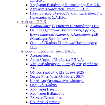
Σ.Α.Ε.Κ.
Χορήγηση Βεβαίωσης Πιστοποίησης Σ.Α.Ε.Κ.
Απώλεια Πρωτότυπου Τίτλου Σ.Α.Ε.Κ.
Ηλεκτρονικός Έλεγχος Γνησιότητας Βεβαίωσης
Πιστοποίησης Σ.Α.Ε.Κ.
Απόφοιτοι Σ.Ε.Κ.
Ανακοινώσεις Εξετάσεων Πιστοποίησης ΣΕΚ
Θέματα Εξετάσεων Πιστοποίησης Αρχικής
Επαγγελματικής Κατάρτισης Αποφοίτων ΣΕΚ
(Κατάλογος Ερωτήσεων)
Θεσμικό Πλαίσιο Εξετάσεων Πιστοποίησης
ΣΕΚ
Απόφοιτοι τάξης μαθητείας ΕΠΑ.Λ.
Ανακοινώσεις
Αποτελέσματα Εξετάσεων ΕΠΑ.Λ.
Υποβολή αίτησης συμμετοχής στις εξετάσεις
2025
Οδηγός Υποβολής Εξετάσεων 2025
Συχνές Ερωτήσεις Εξετάσεων 2025
Κατάλογος Θεμάτων ανά ειδικότητα
Θεσμικό Πλαίσιο
Χορήγηση Πτυχίου
Χορήγηση Βεβαίωσης
Έλεγχος Γνησιότητας
Που δίνω εξετάσεις