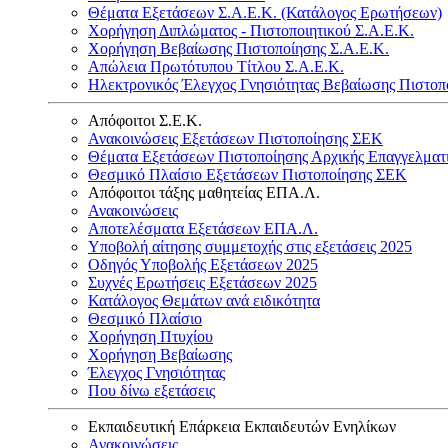
Θέματα Εξετάσεων Σ.Α.Ε.Κ. (Κατάλογος Ερωτήσεων)
Χορήγηση Διπλώματος - Πιστοποιητικού Σ.Α.Ε.Κ.
Χορήγηση Βεβαίωσης Πιστοποίησης Σ.Α.Ε.Κ.
Απώλεια Πρωτότυπου Τίτλου Σ.Α.Ε.Κ.
Ηλεκτρονικός Έλεγχος Γνησιότητας Βεβαίωσης Πιστοπ
Απόφοιτοι Σ.Ε.Κ.
Ανακοινώσεις Εξετάσεων Πιστοποίησης ΣΕΚ
Θέματα Εξετάσεων Πιστοποίησης Αρχικής Επαγγελματ
Θεσμικό Πλαίσιο Εξετάσεων Πιστοποίησης ΣΕΚ
Απόφοιτοι τάξης μαθητείας ΕΠΑ.Λ.
Ανακοινώσεις
Αποτελέσματα Εξετάσεων ΕΠΑ.Λ.
Υποβολή αίτησης συμμετοχής στις εξετάσεις 2025
Οδηγός Υποβολής Εξετάσεων 2025
Συχνές Ερωτήσεις Εξετάσεων 2025
Κατάλογος Θεμάτων ανά ειδικότητα
Θεσμικό Πλαίσιο
Χορήγηση Πτυχίου
Χορήγηση Βεβαίωσης
Έλεγχος Γνησιότητας
Που δίνω εξετάσεις
Εκπαιδευτική Επάρκεια Εκπαιδευτών Ενηλίκων
Ανακοινώσεις