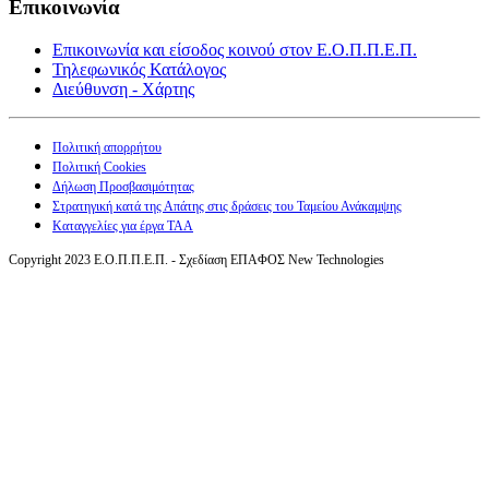
Επικοινωνία
Επικοινωνία και είσοδος κοινού στον Ε.Ο.Π.Π.Ε.Π.
Τηλεφωνικός Κατάλογος
Διεύθυνση - Χάρτης
Πολιτική απορρήτου
Πολιτική Cookies
Δήλωση Προσβασιμότητας
Στρατηγική κατά της Απάτης στις δράσεις του Ταμείου Ανάκαμψης
Καταγγελίες για έργα ΤΑΑ
Copyright 2023 Ε.Ο.Π.Π.Ε.Π. - Σχεδίαση ΕΠΑΦΟΣ New Technologies