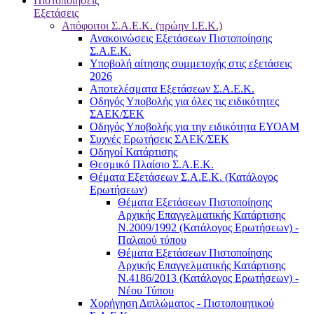
Πιστοποιήσεις
Εξετάσεις
Απόφοιτοι Σ.Α.Ε.Κ. (πρώην Ι.Ε.Κ.)
Ανακοινώσεις Εξετάσεων Πιστοποίησης
Σ.Α.Ε.Κ.
Υποβολή αίτησης συμμετοχής στις εξετάσεις
2026
Αποτελέσματα Εξετάσεων Σ.Α.Ε.Κ.
Οδηγός Υποβολής για όλες τις ειδικότητες
ΣΑΕΚ/ΣΕΚ
Οδηγός Υποβολής για την ειδικότητα ΕΥΟΑΜ
Συχνές Ερωτήσεις ΣΑΕΚ/ΣΕΚ
Οδηγοί Κατάρτισης
Θεσμικό Πλαίσιο Σ.Α.Ε.Κ.
Θέματα Εξετάσεων Σ.Α.Ε.Κ. (Κατάλογος
Ερωτήσεων)
Θέματα Εξετάσεων Πιστοποίησης
Αρχικής Επαγγελματικής Κατάρτισης
Ν.2009/1992 (Κατάλογος Ερωτήσεων) -
Παλαιού τύπου
Θέματα Εξετάσεων Πιστοποίησης
Αρχικής Επαγγελματικής Κατάρτισης
Ν.4186/2013 (Κατάλογος Ερωτήσεων) -
Νέου Τύπου
Χορήγηση Διπλώματος - Πιστοποιητικού