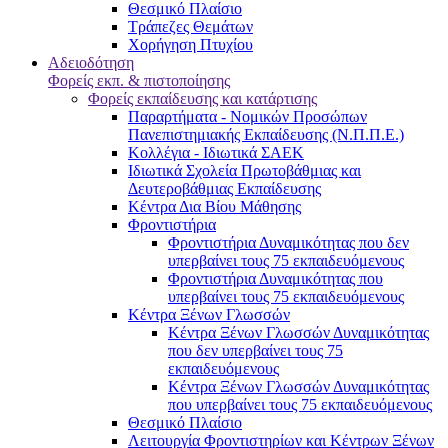
Θεσμικό Πλαίσιο
Τράπεζες Θεμάτων
Χορήγηση Πτυχίου
Αδειοδότηση
Φορείς εκπ. & πιστοποίησης
Φορείς εκπαίδευσης και κατάρτισης
Παραρτήματα - Νομικών Προσώπων
Πανεπιστημιακής Εκπαίδευσης (Ν.Π.Π.Ε.)
Κολλέγια - Ιδιωτικά ΣΑΕΚ
Ιδιωτικά Σχολεία Πρωτοβάθμιας και
Δευτεροβάθμιας Εκπαίδευσης
Κέντρα Δια Βίου Μάθησης
Φροντιστήρια
Φροντιστήρια Δυναμικότητας που δεν
υπερβαίνει τους 75 εκπαιδευόμενους
Φροντιστήρια Δυναμικότητας που
υπερβαίνει τους 75 εκπαιδευόμενους
Κέντρα Ξένων Γλωσσών
Kέντρα Ξένων Γλωσσών Δυναμικότητας
που δεν υπερβαίνει τους 75
εκπαιδευόμενους
Kέντρα Ξένων Γλωσσών Δυναμικότητας
που υπερβαίνει τους 75 εκπαιδευόμενους
Θεσμικό Πλαίσιο
Λειτουργία Φροντιστηρίων και Κέντρων Ξένων