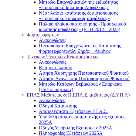
Μητρώο Επαγγελματιών της ειδικότητας
«Προσωπικό Ιδιωτικής Ασφάλειας»
Νέο πλαίσιο κατάρτισης & πιστοποίησης
«Προσωπικού ιδιωτικής ασφάλειας»
Παλαιό πλαίσιο πιστοποίησης «Προσωπικού
ιδιωτικής ασφάλειας» (ΕΤΗ 2012 – 2023)
Φορτοεκφορτών
Ανακοινώσεις
Πιστοποίηση Επαγγελματικής Κατάρτισης
Φορτοεκφορτωτών Ξηράς − Λιμένος
Τεχνικών Ψυκτικών Εγκαταστάσεων
Ανακοινώσεις
Θεσμικό πλαίσιο
Αίτηση Χορήγησης Πιστοποιητικού Ψυκτικού
Αίτηση Ανανέωσης Πιστοποιητικού Ψυκτικού
Μητρώο Κατόχων Βεβαιώσεων Επάρκειας
(Πιστοποιητικών)
ΕΠΑΣ Μαθητείας & Π.ΕΠΑ.Σ. μαθητείας (Δ.ΥΠ.Α)
Ανακοινώσεις
Oδηγοί Κατάρτισης
Αποτελέσματα Εξετάσεων ΕΠΑ.Σ.
Υποβολή αίτησης συμμετοχής στις εξετάσεις
2025Α
Οδηγός Υποβολής Εξετάσεων 2025A
Πληροφορίες Εξετάσεων 2025Α