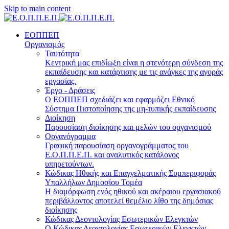
Skip to main content
ΕΟΠΠΕΠ
Οργανισμός
Ταυτότητα
Κεντρική μας επιδίωξη είναι η στενότερη σύνδεση της
εκπαίδευσης και κατάρτισης με τις ανάγκες της αγοράς
εργασίας.
Έργο - Δράσεις
Ο ΕΟΠΠΕΠ σχεδιάζει και εφαρμόζει Eθνικό
Σύστημα Πιστοποίησης της μη-τυπικής εκπαίδευσης
Διοίκηση
Παρουσίαση διοίκησης και μελών του οργανισμού
Οργανόγραμμα
Γραφική παρουσίαση οργανογράμματος του
Ε.Ο.Π.Π.Ε.Π. και αναλυτικός κατάλογος
υπηρετούντων.
Κώδικας Ηθικής και Επαγγελματικής Συμπεριφοράς
Υπαλλήλων Δημοσίου Τομέα
Η διαμόρφωση ενός ηθικού και ακέραιου εργασιακού
περιβάλλοντος αποτελεί θεμέλιο λίθο της δημόσιας
διοίκησης
Κώδικας Δεοντολογίας Εσωτερικών Ελεγκτών
Ο Κώδικας Δεοντολογίας Εσωτερικών Ελεγκτών