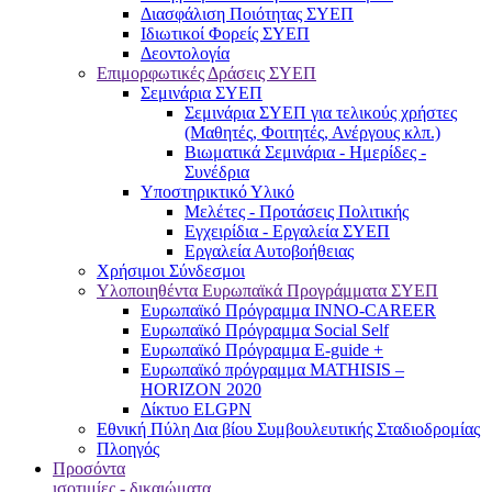
Διασφάλιση Ποιότητας ΣΥΕΠ
Ιδιωτικοί Φορείς ΣΥΕΠ
Δεοντολογία
Επιμορφωτικές Δράσεις ΣΥΕΠ
Σεμινάρια ΣΥΕΠ
Σεμινάρια ΣΥΕΠ για τελικούς χρήστες
(Μαθητές, Φοιτητές, Ανέργους κλπ.)
Βιωματικά Σεμινάρια - Ημερίδες -
Συνέδρια
Υποστηρικτικό Υλικό
Μελέτες - Προτάσεις Πολιτικής
Εγχειρίδια - Εργαλεία ΣΥΕΠ
Εργαλεία Αυτοβοήθειας
Χρήσιμοι Σύνδεσμοι
Υλοποιηθέντα Ευρωπαϊκά Προγράμματα ΣΥΕΠ
Ευρωπαϊκό Πρόγραμμα INNO-CAREER
Ευρωπαϊκό Πρόγραμμα Social Self
Ευρωπαϊκό Πρόγραμμα E-guide +
Ευρωπαϊκό πρόγραμμα MATHISIS –
HORIZON 2020
Δίκτυο ELGPN
Εθνική Πύλη Δια βίου Συμβουλευτικής Σταδιοδρομίας
Πλοηγός
Προσόντα
ισοτιμίες - δικαιώματα