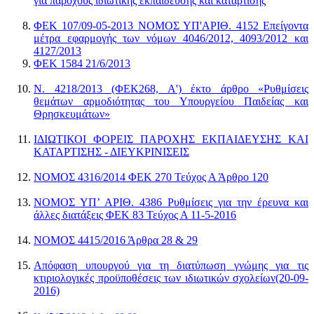
για παρόχους ιδιωτικής εκπαίδευσης και κατάρτισης
ΦΕΚ 107/09-05-2013 ΝΟΜΟΣ ΥΠ'ΑΡΙΘ. 4152 Επείγοντα
μέτρα εφαρμογής των νόμων 4046/2012, 4093/2012 και
4127/2013
ΦΕΚ 1584 21/6/2013
Ν. 4218/2013 (ΦΕΚ268, Α') έκτο άρθρο «Ρυθμίσεις
θεμάτων αρμοδιότητας του Υπουργείου Παιδείας και
Θρησκευμάτων»
ΙΔΙΩΤΙΚΟΙ ΦΟΡΕΙΣ ΠΑΡΟΧΗΣ ΕΚΠΑΙΔΕΥΣΗΣ ΚΑΙ
ΚΑΤΑΡΤΙΣΗΣ - ΔΙΕΥΚΡΙΝΙΣΕΙΣ
ΝΟΜΟΣ 4316/2014 ΦΕΚ 270 Τεύχος Α Άρθρο 120
NOMOΣ ΥΠ’ ΑΡΙΘ. 4386 Ρυθμίσεις για την έρευνα και
άλλες διατάξεις ΦΕΚ 83 Τεύχος Α 11-5-2016
ΝΟΜΟΣ 4415/2016 Άρθρα 28 & 29
Απόφαση υπουργού για τη διατύπωση γνώμης για τις
κτιριολογικές προϋποθέσεις των ιδιωτικών σχολείων(20-09-
2016)