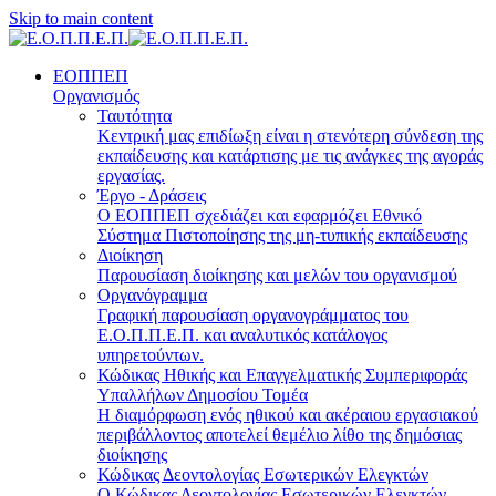
Skip to main content
ΕΟΠΠΕΠ
Οργανισμός
Ταυτότητα
Κεντρική μας επιδίωξη είναι η στενότερη σύνδεση της
εκπαίδευσης και κατάρτισης με τις ανάγκες της αγοράς
εργασίας.
Έργο - Δράσεις
Ο ΕΟΠΠΕΠ σχεδιάζει και εφαρμόζει Eθνικό
Σύστημα Πιστοποίησης της μη-τυπικής εκπαίδευσης
Διοίκηση
Παρουσίαση διοίκησης και μελών του οργανισμού
Οργανόγραμμα
Γραφική παρουσίαση οργανογράμματος του
Ε.Ο.Π.Π.Ε.Π. και αναλυτικός κατάλογος
υπηρετούντων.
Κώδικας Ηθικής και Επαγγελματικής Συμπεριφοράς
Υπαλλήλων Δημοσίου Τομέα
Η διαμόρφωση ενός ηθικού και ακέραιου εργασιακού
περιβάλλοντος αποτελεί θεμέλιο λίθο της δημόσιας
διοίκησης
Κώδικας Δεοντολογίας Εσωτερικών Ελεγκτών
Ο Κώδικας Δεοντολογίας Εσωτερικών Ελεγκτών