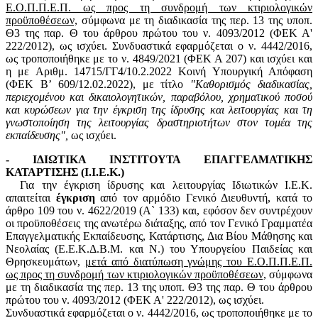
Ε.Ο.Π.Π.Ε.Π. ως προς τη συνδρομή των κτιριολογικών
προϋποθέσεων,
σύμφωνα με τη διαδικασία της περ. 13 της υποπ.
Θ3 της παρ. Θ του άρθρου πρώτου του ν. 4093/2012 (ΦΕΚ Α'
222/2012), ως ισχύει. Συνδυαστικά εφαρμόζεται ο ν. 4442/2016,
ως τροποποιήθηκε με το ν. 4849/2021 (ΦΕΚ Α 207) και ισχύει και
η με Αριθμ. 14715/ΓΓ4/10.2.2022 Κοινή Υπουργική Απόφαση
(ΦΕΚ B’ 609/12.02.2022), με τίτλο
"Καθορισμός διαδικασίας,
περιεχομένου και δικαιολογητικών, παραβόλου, χρηματικού ποσού
και κυρώσεων για την έγκριση της ίδρυσης και λειτουργίας και τη
γνωστοποίηση της λειτουργίας δραστηριοτήτων στον τομέα της
εκπαίδευσης",
ως ισχύει.
- ΙΔΙΩΤΙΚΑ ΙΝΣΤΙΤΟΥΤΑ ΕΠΑΓΓΕΛΜΑΤΙΚΗΣ
ΚΑΤΑΡΤΙΣΗΣ (Ι.Ι.Ε.Κ.)
Για την έγκριση ίδρυσης και λειτουργίας Ιδιωτικών Ι.Ε.Κ.
απαιτείται
έγκριση
από τον αρμόδιο Γενικό Διευθυντή, κατά το
άρθρο 109 του ν. 4622/2019 (Α` 133) και, εφόσον δεν συντρέχουν
οι προϋποθέσεις της ανωτέρω διάταξης, από τον Γενικό Γραμματέα
Επαγγελματικής Εκπαίδευσης, Κατάρτισης, Δια Βίου Μάθησης και
Νεολαίας (Ε.Ε.Κ.Δ.Β.Μ. και Ν.) του Υπουργείου Παιδείας και
Θρησκευμάτων,
μετά από διατύπωση γνώμης του Ε.Ο.Π.Π.Ε.Π.
ως προς τη συνδρομή των κτιριολογικών προϋποθέσεων,
σύμφωνα
με τη διαδικασία της περ. 13 της υποπ. Θ3 της παρ. Θ του άρθρου
πρώτου του ν. 4093/2012 (ΦΕΚ Α' 222/2012), ως ισχύει.
Συνδυαστικά εφαρμόζεται ο ν. 4442/2016, ως τροποποιήθηκε με το