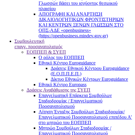
Γλωσσών βάσει του ισχύοντος θεσμικού
πλαισίου
ΑΠΟΓΡΑΦΗ ΚΑΙ ΑΝΑΡΤΗΣΗ
ΔΙΚΑΙΟΛΟΓΗΤΙΚΩΝ ΦΡΟΝΤΙΣΤΗΡΙΩΝ
ΚΑΙ ΚΕΝΤΡΩΝ ΞΕΝΩΝ ΓΛΩΣΣΩΝ ΣΤΟ
ΟΠΣ-ΑΔΕ «openbusiness»
(https://openbusiness.mindev.gov.gr)
Συμβουλευτική
επαγγ. προσανατολισμός
ΕΟΠΠΕΠ & ΣΥΕΠ
Ο ρόλος του ΕΟΠΠΕΠ
Εθνικό Κέντρο Euroguidance
Δράσεις Εθνικού Κέντρου Euroguidance
(Ε.Ο.Π.Π.Ε.Π.)
Δίκτυο Εθνικών Κέντρων Euroguidance
Εθνικό Κέντρο Europass
Δράσεις Αναβάθμισης της ΣΥΕΠ
Επαγγελματική Επάρκεια Συμβούλων
Σταδιοδρομίας / Επαγγελματικού
Προσανατολισμού
Αίτηση Ένταξης Συμβούλων Σταδιοδρομίας/
Επαγγελματικού Προσανατολισμού επιπέδου Α’
στο μητρώο του ΕΟΠΠΕΠ
Μητρώο Συμβούλων Σταδιοδρομίας /
Επαγγελματικού Προσανατολισμού