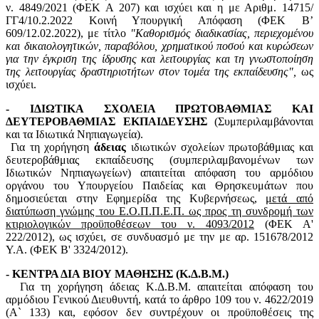
ν. 4849/2021 (ΦΕΚ Α 207) και ισχύει και η με Αριθμ. 14715/
ΓΓ4/10.2.2022 Κοινή Υπουργική Απόφαση (ΦΕΚ B’
609/12.02.2022), με τίτλο
"Καθορισμός διαδικασίας, περιεχομένου
και δικαιολογητικών, παραβόλου, χρηματικού ποσού και κυρώσεων
για την έγκριση της ίδρυσης και λειτουργίας και τη γνωστοποίηση
της λειτουργίας δραστηριοτήτων στον τομέα της εκπαίδευσης",
ως
ισχύει.
- ΙΔΙΩΤΙΚΑ ΣΧΟΛΕΙΑ ΠΡΩΤΟΒΑΘΜΙΑΣ ΚΑΙ
ΔΕΥΤΕΡΟΒΑΘΜΙΑΣ ΕΚΠΑΙΔΕΥΣΗΣ
(Συμπεριλαμβάνονται
και τα Ιδιωτικά Νηπιαγωγεία).
Για τη χορήγηση
άδειας
ιδιωτικών σχολείων πρωτοβάθμιας και
δευτεροβάθμιας εκπαίδευσης (συμπεριλαμβανομένων των
Ιδιωτικών Νηπιαγωγείων) απαιτείται απόφαση του αρμόδιου
οργάνου του Υπουργείου Παιδείας και Θρησκευμάτων που
δημοσιεύεται στην Εφημερίδα της Κυβερνήσεως,
μετά από
διατύπωση γνώμης του Ε.Ο.Π.Π.Ε.Π. ως προς τη συνδρομή των
κτιριολογικών προϋποθέσεων του ν. 4093/2012
(ΦΕΚ Α'
222/2012), ως ισχύει, σε συνδυασμό με την με αρ. 151678/2012
Υ.Α. (ΦΕΚ Β' 3324/2012).
- ΚΕΝΤΡΑ ΔΙΑ ΒΙΟΥ ΜΑΘΗΣΗΣ (Κ.Δ.Β.Μ.)
Για τη χορήγηση άδειας Κ.Δ.Β.Μ. απαιτείται απόφαση του
αρμόδιου Γενικού Διευθυντή, κατά το άρθρο 109 του ν. 4622/2019
(Α` 133) και, εφόσον δεν συντρέχουν οι προϋποθέσεις της