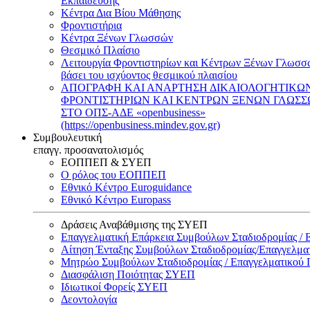
Εκπαίδευσης
Κέντρα Δια Βίου Μάθησης
Φροντιστήρια
Κέντρα Ξένων Γλωσσών
Θεσμικό Πλαίσιο
Λειτουργία Φροντιστηρίων και Κέντρων Ξένων Γλωσσ
βάσει του ισχύοντος θεσμικού πλαισίου
ΑΠΟΓΡΑΦΗ ΚΑΙ ΑΝΑΡΤΗΣΗ ΔΙΚΑΙΟΛΟΓΗΤΙΚΩ
ΦΡΟΝΤΙΣΤΗΡΙΩΝ ΚΑΙ ΚΕΝΤΡΩΝ ΞΕΝΩΝ ΓΛΩΣ
ΣΤΟ ΟΠΣ-ΑΔΕ «openbusiness»
(https://openbusiness.mindev.gov.gr)
Συμβουλευτική
επαγγ. προσανατολισμός
ΕΟΠΠΕΠ & ΣΥΕΠ
Ο ρόλος του ΕΟΠΠΕΠ
Εθνικό Κέντρο Euroguidance
Εθνικό Κέντρο Europass
Δράσεις Αναβάθμισης της ΣΥΕΠ
Επαγγελματική Επάρκεια Συμβούλων Σταδιοδρομίας /
Αίτηση Ένταξης Συμβούλων Σταδιοδρομίας/Επαγγελμ
Μητρώο Συμβούλων Σταδιοδρομίας / Επαγγελματικού
Διασφάλιση Ποιότητας ΣΥΕΠ
Ιδιωτικοί Φορείς ΣΥΕΠ
Δεοντολογία