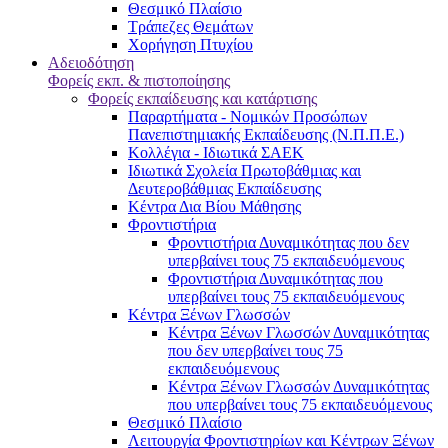
Θεσμικό Πλαίσιο
Τράπεζες Θεμάτων
Χορήγηση Πτυχίου
Αδειοδότηση
Φορείς εκπ. & πιστοποίησης
Φορείς εκπαίδευσης και κατάρτισης
Παραρτήματα - Νομικών Προσώπων
Πανεπιστημιακής Εκπαίδευσης (Ν.Π.Π.Ε.)
Κολλέγια - Ιδιωτικά ΣΑΕΚ
Ιδιωτικά Σχολεία Πρωτοβάθμιας και
Δευτεροβάθμιας Εκπαίδευσης
Κέντρα Δια Βίου Μάθησης
Φροντιστήρια
Φροντιστήρια Δυναμικότητας που δεν
υπερβαίνει τους 75 εκπαιδευόμενους
Φροντιστήρια Δυναμικότητας που
υπερβαίνει τους 75 εκπαιδευόμενους
Κέντρα Ξένων Γλωσσών
Kέντρα Ξένων Γλωσσών Δυναμικότητας
που δεν υπερβαίνει τους 75
εκπαιδευόμενους
Kέντρα Ξένων Γλωσσών Δυναμικότητας
που υπερβαίνει τους 75 εκπαιδευόμενους
Θεσμικό Πλαίσιο
Λειτουργία Φροντιστηρίων και Κέντρων Ξένων