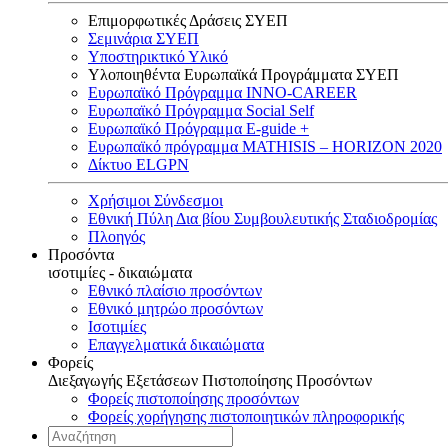
Επιμορφωτικές Δράσεις ΣΥΕΠ
Σεμινάρια ΣΥΕΠ
Υποστηρικτικό Υλικό
Υλοποιηθέντα Ευρωπαϊκά Προγράμματα ΣΥΕΠ
Ευρωπαϊκό Πρόγραμμα INNO-CAREER
Ευρωπαϊκό Πρόγραμμα Social Self
Ευρωπαϊκό Πρόγραμμα E-guide +
Ευρωπαϊκό πρόγραμμα MATHISIS – HORIZON 2020
Δίκτυο ELGPN
Χρήσιμοι Σύνδεσμοι
Εθνική Πύλη Δια βίου Συμβουλευτικής Σταδιοδρομίας
Πλοηγός
Προσόντα
ισοτιμίες - δικαιώματα
Εθνικό πλαίσιο προσόντων
Εθνικό μητρώο προσόντων
Ισοτιμίες
Επαγγελματικά δικαιώματα
Φορείς
Διεξαγωγής Εξετάσεων Πιστοποίησης Προσόντων
Φορείς πιστοποίησης προσόντων
Φορείς χορήγησης πιστοποιητικών πληροφορικής