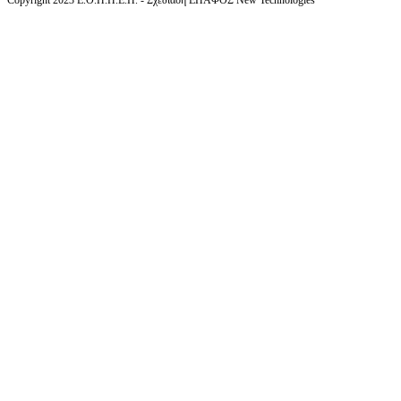
Copyright 2023 Ε.Ο.Π.Π.Ε.Π. - Σχεδίαση ΕΠΑΦΟΣ New Technologies