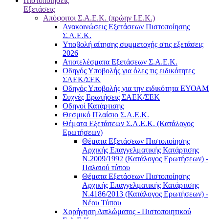
Πιστοποιήσεις
Εξετάσεις
Απόφοιτοι Σ.Α.Ε.Κ. (πρώην Ι.Ε.Κ.)
Ανακοινώσεις Εξετάσεων Πιστοποίησης
Σ.Α.Ε.Κ.
Υποβολή αίτησης συμμετοχής στις εξετάσεις
2026
Αποτελέσματα Εξετάσεων Σ.Α.Ε.Κ.
Οδηγός Υποβολής για όλες τις ειδικότητες
ΣΑΕΚ/ΣΕΚ
Οδηγός Υποβολής για την ειδικότητα ΕΥΟΑΜ
Συχνές Ερωτήσεις ΣΑΕΚ/ΣΕΚ
Οδηγοί Κατάρτισης
Θεσμικό Πλαίσιο Σ.Α.Ε.Κ.
Θέματα Εξετάσεων Σ.Α.Ε.Κ. (Κατάλογος
Ερωτήσεων)
Θέματα Εξετάσεων Πιστοποίησης
Αρχικής Επαγγελματικής Κατάρτισης
Ν.2009/1992 (Κατάλογος Ερωτήσεων) -
Παλαιού τύπου
Θέματα Εξετάσεων Πιστοποίησης
Αρχικής Επαγγελματικής Κατάρτισης
Ν.4186/2013 (Κατάλογος Ερωτήσεων) -
Νέου Τύπου
Χορήγηση Διπλώματος - Πιστοποιητικού