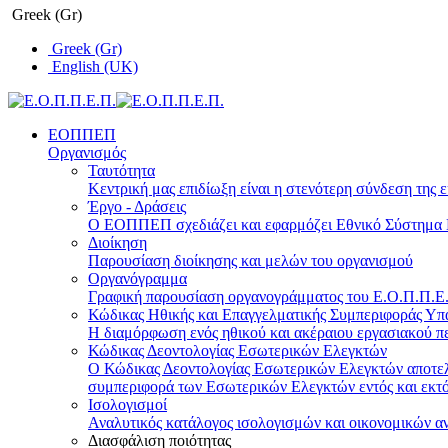
Greek (Gr)
Greek (Gr)
English (UK)
ΕΟΠΠΕΠ
Οργανισμός
Ταυτότητα
Κεντρική μας επιδίωξη είναι η στενότερη σύνδεση της ε
Έργο - Δράσεις
Ο ΕΟΠΠΕΠ σχεδιάζει και εφαρμόζει Eθνικό Σύστημα Π
Διοίκηση
Παρουσίαση διοίκησης και μελών του οργανισμού
Οργανόγραμμα
Γραφική παρουσίαση οργανογράμματος του Ε.Ο.Π.Π.Ε.Π
Κώδικας Ηθικής και Επαγγελματικής Συμπεριφοράς Υ
Η διαμόρφωση ενός ηθικού και ακέραιου εργασιακού πε
Κώδικας Δεοντολογίας Εσωτερικών Ελεγκτών
Ο Κώδικας Δεοντολογίας Εσωτερικών Ελεγκτών αποτελε
συμπεριφορά των Εσωτερικών Ελεγκτών εντός και εκτό
Ισολογισμοί
Αναλυτικός κατάλογος ισολογισμών και οικονομικών α
Διασφάλιση ποιότητας