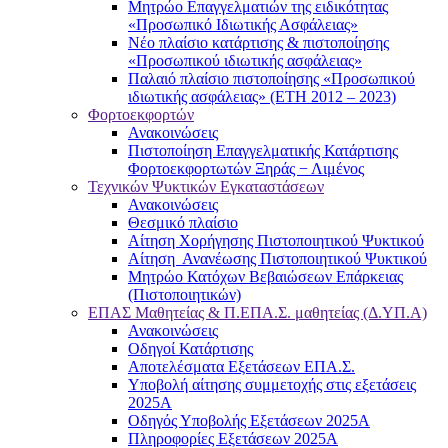
Μητρώο Επαγγελματιών της ειδικότητας
«Προσωπικό Ιδιωτικής Ασφάλειας»
Νέο πλαίσιο κατάρτισης & πιστοποίησης
«Προσωπικού ιδιωτικής ασφάλειας»
Παλαιό πλαίσιο πιστοποίησης «Προσωπικού
ιδιωτικής ασφάλειας» (ΕΤΗ 2012 – 2023)
Φορτοεκφορτών
Ανακοινώσεις
Πιστοποίηση Επαγγελματικής Κατάρτισης
Φορτοεκφορτωτών Ξηράς − Λιμένος
Τεχνικών Ψυκτικών Εγκαταστάσεων
Ανακοινώσεις
Θεσμικό πλαίσιο
Αίτηση Χορήγησης Πιστοποιητικού Ψυκτικού
Αίτηση Ανανέωσης Πιστοποιητικού Ψυκτικού
Μητρώο Κατόχων Βεβαιώσεων Επάρκειας
(Πιστοποιητικών)
ΕΠΑΣ Μαθητείας & Π.ΕΠΑ.Σ. μαθητείας (Δ.ΥΠ.Α)
Ανακοινώσεις
Oδηγοί Κατάρτισης
Αποτελέσματα Εξετάσεων ΕΠΑ.Σ.
Υποβολή αίτησης συμμετοχής στις εξετάσεις
2025Α
Οδηγός Υποβολής Εξετάσεων 2025A
Πληροφορίες Εξετάσεων 2025Α