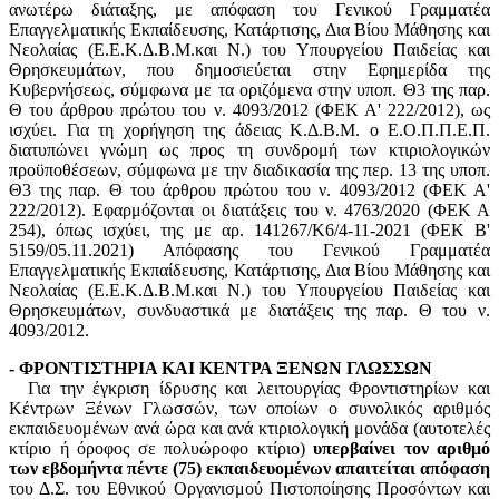
ανωτέρω διάταξης, με απόφαση του Γενικού Γραμματέα
Επαγγελματικής Εκπαίδευσης, Κατάρτισης, Δια Βίου Μάθησης και
Νεολαίας (Ε.Ε.Κ.Δ.Β.Μ.και Ν.) του Υπουργείου Παιδείας και
Θρησκευμάτων, που δημοσιεύεται στην Εφημερίδα της
Κυβερνήσεως, σύμφωνα με τα οριζόμενα στην υποπ. Θ3 της παρ.
Θ του άρθρου πρώτου του ν. 4093/2012 (ΦΕΚ Α' 222/2012), ως
ισχύει. Για τη χορήγηση της άδειας Κ.Δ.Β.Μ. ο Ε.Ο.Π.Π.Ε.Π.
διατυπώνει γνώμη ως προς τη συνδρομή των κτιριολογικών
προϋποθέσεων, σύμφωνα με την διαδικασία της περ. 13 της υποπ.
Θ3 της παρ. Θ του άρθρου πρώτου του ν. 4093/2012 (ΦΕΚ Α'
222/2012). Εφαρμόζονται οι διατάξεις του ν. 4763/2020 (ΦΕΚ Α
254), όπως ισχύει, της με αρ. 141267/Κ6/4-11-2021 (ΦΕΚ Β'
5159/05.11.2021) Απόφασης του Γενικού Γραμματέα
Επαγγελματικής Εκπαίδευσης, Κατάρτισης, Δια Βίου Μάθησης και
Νεολαίας (Ε.Ε.Κ.Δ.Β.Μ.και Ν.) του Υπουργείου Παιδείας και
Θρησκευμάτων, συνδυαστικά με διατάξεις της παρ. Θ του ν.
4093/2012.
- ΦΡΟΝΤΙΣΤΗΡΙΑ ΚΑΙ ΚΕΝΤΡΑ ΞΕΝΩΝ ΓΛΩΣΣΩΝ
Για την έγκριση ίδρυσης και λειτουργίας Φροντιστηρίων και
Κέντρων Ξένων Γλωσσών, των οποίων ο συνολικός αριθμός
εκπαιδευομένων ανά ώρα και ανά κτιριολογική μονάδα (αυτοτελές
κτίριο ή όροφος σε πολυώροφο κτίριο)
υπερβαίνει τον αριθμό
των εβδομήντα πέντε (75) εκπαιδευομένων απαιτείται απόφαση
του Δ.Σ. του Εθνικού Οργανισμού Πιστοποίησης Προσόντων και