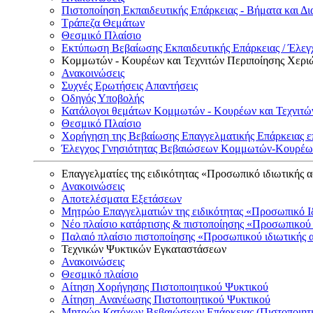
Πιστοποίηση Εκπαιδευτικής Επάρκειας - Βήματα και Δι
Τράπεζα Θεμάτων
Θεσμικό Πλαίσιο
Εκτύπωση Βεβαίωσης Εκπαιδευτικής Επάρκειας / Έλεγχ
Κομμωτών - Κουρέων και Τεχνιτών Περιποίησης Χερι
Ανακοινώσεις
Συχνές Ερωτήσεις Απαντήσεις
Οδηγός Υποβολής
Κατάλογοι θεμάτων Κομμωτών - Κουρέων και Τεχνιτώ
Θεσμικό Πλαίσιο
Χορήγηση της Βεβαίωσης Επαγγελματικής Επάρκειας ε
Έλεγχος Γνησιότητας Βεβαιώσεων Κομμωτών-Κουρέων
Επαγγελματίες της ειδικότητας «Προσωπικό ιδιωτικής 
Ανακοινώσεις
Αποτελέσματα Εξετάσεων
Μητρώο Επαγγελματιών της ειδικότητας «Προσωπικό Ι
Νέο πλαίσιο κατάρτισης & πιστοποίησης «Προσωπικού 
Παλαιό πλαίσιο πιστοποίησης «Προσωπικού ιδιωτικής 
Τεχνικών Ψυκτικών Εγκαταστάσεων
Ανακοινώσεις
Θεσμικό πλαίσιο
Αίτηση Χορήγησης Πιστοποιητικού Ψυκτικού
Αίτηση Ανανέωσης Πιστοποιητικού Ψυκτικού
Μητρώο Κατόχων Βεβαιώσεων Επάρκειας (Πιστοποιητ