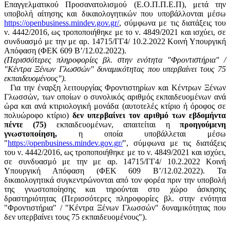
Επαγγελματικού Προσανατολισμού (Ε.Ο.Π.Π.Ε.Π), μετά την
υποβολή αίτησης και δικαιολογητικών που υποβάλλονται μέσω
https://openbusiness.mindev.gov.gr/
, σύμφωνα με τις διατάξεις του
ν. 4442/2016, ως τροποποιήθηκε με το ν. 4849/2021 και ισχύει, σε
συνδυασμό με την με αρ. 14715/ΓΓ4/ 10.2.2022 Κοινή Υπουργική
Απόφαση (ΦΕΚ 609 B’/12.02.2022).
(Περισσότερες πληροφορίες βλ. στην ενότητα "Φροντιστήρια" /
"Κέντρα Ξένων Γλωσσών" δυναμικότητας που υπερβαίνει τους 75
εκπαιδευομένους").
Για την έναρξη λειτουργίας Φροντιστηρίων και Κέντρων Ξένων
Γλωσσών, των οποίων ο συνολικός αριθμός εκπαιδευομένων ανά
ώρα και ανά κτιριολογική μονάδα (αυτοτελές κτίριο ή όροφος σε
πολυώροφο κτίριο)
δεν υπερβαίνει τον αριθμό των εβδομήντα
πέντε (75)
εκπαιδευομένων, απαιτείται η
προηγούμενη
γνωστοποίηση,
η οποία υποβάλλεται μέσω
"
https://openbusiness.mindev.gov.gr/
", σύμφωνα με τις διατάξεις
του ν. 4442/2016, ως τροποποιήθηκε με το ν. 4849/2021 και ισχύει,
σε συνδυασμό με την με αρ. 14715/ΓΓ4/ 10.2.2022 Κοινή
Υπουργική Απόφαση (ΦΕΚ 609 B’/12.02.2022). Τα
δικαιολογητικά συγκεντρώνονται από τον φορέα πριν την υποβολή
της γνωστοποίησης και τηρούνται στο χώρο άσκησης
δραστηριότητας (Περισσότερες πληροφορίες βλ. στην ενότητα
"Φροντιστήρια" / "Κέντρα Ξένων Γλωσσών" δυναμικότητας που
δεν υπερβαίνει τους 75 εκπαιδευομένους").