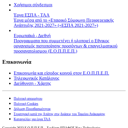
Χρήσιμοι σύνδεσμοι
Έργα ΕΣΠΑ - ΤΑΑ
Έργα μέσα από το «Εταιρικό Σύμφωνο Περιφερειακής
Ανάπτυξης 2021-2027» («ΕΣΠΑ 2021-2027»)
Ευρωπαϊκά - Διεθνή
Προγραμματα που συμμετέχει ή υλοποιεί ο Εθνικος
οργανισμός πιστοποίησης προσόντων & επαγγελματικού
προσανατολισμου (Ε.Ο.Π.Π.Ε.Π.)
Επικοινωνία
Επικοινωνία και είσοδος κοινού στον Ε.Ο.Π.Π.Ε.Π.
Τηλεφωνικός Κατάλογος
Διεύθυνση - Χάρτης
Πολιτική απορρήτου
Πολιτική Cookies
Δήλωση Προσβασιμότητας
Στρατηγική κατά της Απάτης στις δράσεις του Ταμείου Ανάκαμψης
Καταγγελίες για έργα ΤΑΑ