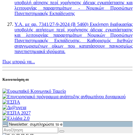
υποβολή αίτησης περί χορήγησης άδειας εγκατάστασης και
λειτουργίας παραρτημάτων - Νομικών Προσώπων
Πανεπιστημιακής Εκπαίδευσης
Υ.Α. με αρ. 7341/27-9-2024 (Β 5460) Εκκίνηση διαδικασίας
υποβολής αιτήσεων περί χορήγησης άδειας εγκατάστασης
και λειτουργίας παραρτημάτων Νομικών Προσώπων
Πανεπιστημιακής Εκπαίδευσης. Καθορισμός διεθνών
αναγνωρισμένων οίκων που κατατάσσουν παγκοσμίως
πανεπιστημιακά ιδρύματα.
Πως μπορώ να...
Κοινοποίηση σε