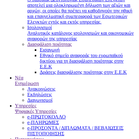
αποτελεί μια ολοκληρωμένη δήλωση των αξιών και
αρχών, οι οποίες θα πρέπει να καθοδηγούν την ηθική
και επαγγελματική συμπεριφορά των Εσωτερικών
Ελεγκτών εντός και εκτός υπηρεσίας.
Ισολογισμοί
Αναλυτικός κατάλογος ισολογισμών και οικονομικών
αναφορών της υπηρεσίας
Διασφάλιση ποιότητας
Εισαγωγή
Εθνικό σημείο αναφοράς του ευρωπαϊκού
δικτύου για τη διασφάλιση ποιότητας στην
Ε.Ε.Κ
Δράσεις διασφάλισης ποιότητας στην Ε.Ε.Κ
Νέα
Ενημέρωση
Ανακοινώσεις
Εκδηλώσεις
Διαγωνισμοί
Υπηρεσίες
Ψηφιακές Υπηρεσίες
e-ΠΡΩΤΟΚΟΛΛΟ
e-ΠΛΗΡΩΜΕΣ
e-ΠΡΟΣΟΝΤΑ / ΔΙΠΛΩΜΑΤΑ / ΒΕΒΑΙΩΣΕΙΣ
ΠΙΣΤΟΠΟΙΗΣΗΣ