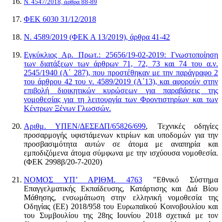
Ν. 4547/2018, άρθρα 88-89
ΦΕΚ 6030 31/12/2018
Ν. 4589/2019 (ΦΕΚ Α 13/2019), άρθρα 41-42
Εγκύκλιος Αρ. Πρωτ.: 25656/19-02-2019: Γνωστοποίηση
των διατάξεων των άρθρων 71, 72, 73 και 74 του α.ν.
2545/1940 (Α΄ 287), που προστέθηκαν με την παράγραφο 2
του άρθρου 42 του ν. 4589/2019 (Α΄13), και αφορούν στην
επιβολή διοικητικών κυρώσεων για παραβάσεις της
νομοθεσίας για τη λειτουργία των Φροντιστηρίων και των
Κέντρων Ξένων Γλωσσών.
Αριθμ. ΥΠΕΝ/ΔΕΣΕΔΠ/65826/699
, Τεχνικές οδηγίες
προσαρμογής υφιστάμενων κτιρίων και υποδομών για την
προσβασιμότητα αυτών σε άτομα με αναπηρία και
εμποδιζόμενα άτομα σύμφωνα με την ισχύουσα νομοθεσία.
(ΦΕΚ 2998β/20-7-2020)
ΝΟΜΟΣ ΥΠ’ ΑΡΙΘΜ. 4763
"Εθνικό Σύστημα
Επαγγελματικής Εκπαίδευσης, Κατάρτισης και Διά Βίου
Μάθησης, ενσωμάτωση στην ελληνική νομοθεσία της
Οδηγίας (ΕΕ) 2018/958 του Ευρωπαϊκού Κοινοβουλίου και
του Συμβουλίου της 28ης Ιουνίου 2018 σχετικά με τον