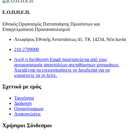
Ε.Ο.Π.Π.Ε.Π.
Εθνικός Οργανισμός Πιστοποίησης Προσόντων και
Επαγγελματικού Προσανατολισμού
Λεωφόρος Εθνικής Αντιστάσεως 41, ΤΚ 14234, Νέα Ιωνία
210 2709000
Αυτή η διεύθυνση Email προστατεύεται από τους
αυτοματισμούς αποστολέων ανεπιθύμητων μηνυμάτων.
Χρειάζεται να ενεργοποιήσετε τη JavaScript για να
μπορέσετε να τη δείτε.
Σχετικά με εμάς
Ταυτότητα
Διοίκηση
Οργανόγραμμα
Ανακοινώσεις
Χρήσιμοι Σύνδεσμοι