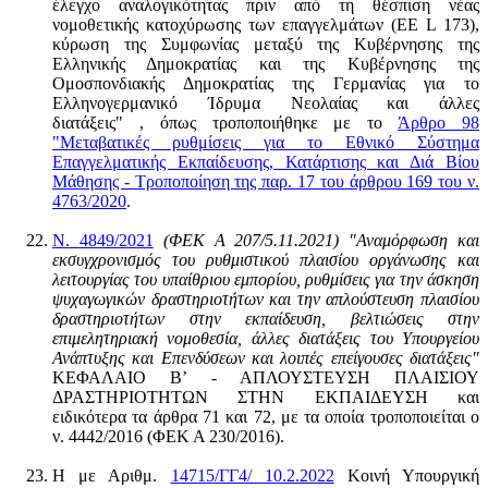
έλεγχο αναλογικότητας πριν από τη θέσπιση νέας
νομοθετικής κατοχύρωσης των επαγγελμάτων (EE L 173),
κύρωση της Συμφωνίας μεταξύ της Κυβέρνησης της
Ελληνικής Δημοκρατίας και της Κυβέρνησης της
Ομοσπονδιακής Δημοκρατίας της Γερμανίας για το
Ελληνογερμανικό Ίδρυμα Νεολαίας και άλλες
διατάξεις" , όπως τροποποιήθηκε με το
Άρθρο 98
"Μεταβατικές ρυθμίσεις για το Εθνικό Σύστημα
Επαγγελματικής Εκπαίδευσης, Κατάρτισης και Διά Βίου
Μάθησης - Τροποποίηση της παρ. 17 του άρθρου 169 του ν.
4763/2020
.
Ν. 4849/2021
(ΦΕΚ Α 207/5.11.2021) "Αναμόρφωση και
εκσυγχρονισμός του ρυθμιστικού πλαισίου οργάνωσης και
λειτουργίας του υπαίθριου εμπορίου, ρυθμίσεις για την άσκηση
ψυχαγωγικών δραστηριοτήτων και την απλούστευση πλαισίου
δραστηριοτήτων στην εκπαίδευση, βελτιώσεις στην
επιμελητηριακή νομοθεσία, άλλες διατάξεις του Υπουργείου
Ανάπτυξης και Επενδύσεων και λοιπές επείγουσες διατάξεις"
ΚΕΦΑΛΑΙΟ Β’ - ΑΠΛΟΥΣΤΕΥΣΗ ΠΛΑΙΣΙΟΥ
ΔΡΑΣΤΗΡΙΟΤΗΤΩΝ ΣΤΗΝ ΕΚΠΑΙΔΕΥΣΗ και
ειδικότερα τα άρθρα 71 και 72, με τα οποία τροποποιείται ο
ν. 4442/2016 (ΦΕΚ Α 230/2016).
Η με Αριθμ.
14715/ΓΓ4/ 10.2.2022
Κοινή Υπουργική