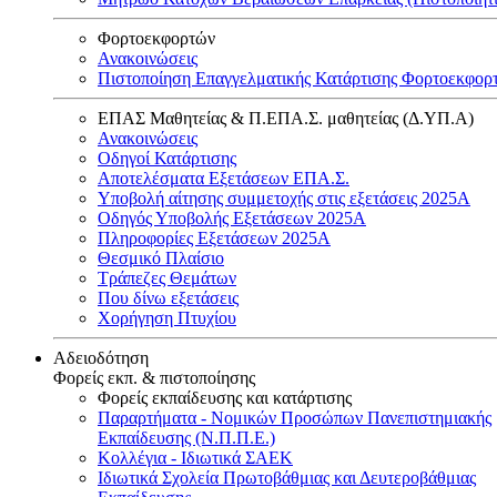
Φορτοεκφορτών
Ανακοινώσεις
Πιστοποίηση Επαγγελματικής Κατάρτισης Φορτοεκφορ
ΕΠΑΣ Μαθητείας & Π.ΕΠΑ.Σ. μαθητείας (Δ.ΥΠ.Α)
Ανακοινώσεις
Oδηγοί Κατάρτισης
Αποτελέσματα Εξετάσεων ΕΠΑ.Σ.
Υποβολή αίτησης συμμετοχής στις εξετάσεις 2025Α
Οδηγός Υποβολής Εξετάσεων 2025A
Πληροφορίες Εξετάσεων 2025Α
Θεσμικό Πλαίσιο
Τράπεζες Θεμάτων
Που δίνω εξετάσεις
Χορήγηση Πτυχίου
Αδειοδότηση
Φορείς εκπ. & πιστοποίησης
Φορείς εκπαίδευσης και κατάρτισης
Παραρτήματα - Νομικών Προσώπων Πανεπιστημιακής
Εκπαίδευσης (Ν.Π.Π.Ε.)
Κολλέγια - Ιδιωτικά ΣΑΕΚ
Ιδιωτικά Σχολεία Πρωτοβάθμιας και Δευτεροβάθμιας