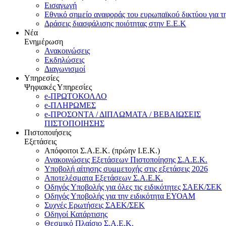
Εισαγωγή
Εθνικό σημείο αναφοράς του ευρωπαϊκού δικτύου για τ
Δράσεις διασφάλισης ποιότητας στην Ε.Ε.Κ
Νέα
Ενημέρωση
Ανακοινώσεις
Εκδηλώσεις
Διαγωνισμοί
Υπηρεσίες
Ψηφιακές Υπηρεσίες
e-ΠΡΩΤΟΚΟΛΛΟ
e-ΠΛΗΡΩΜΕΣ
e-ΠΡΟΣΟΝΤΑ / ΔΙΠΛΩΜΑΤΑ / ΒΕΒΑΙΩΣΕΙΣ
ΠΙΣΤΟΠΟΙΗΣΗΣ
Πιστοποιήσεις
Εξετάσεις
Απόφοιτοι Σ.Α.Ε.Κ. (πρώην Ι.Ε.Κ.)
Ανακοινώσεις Εξετάσεων Πιστοποίησης Σ.Α.Ε.Κ.
Υποβολή αίτησης συμμετοχής στις εξετάσεις 2026
Αποτελέσματα Εξετάσεων Σ.Α.Ε.Κ.
Οδηγός Υποβολής για όλες τις ειδικότητες ΣΑΕΚ/ΣΕΚ
Οδηγός Υποβολής για την ειδικότητα ΕΥΟΑΜ
Συχνές Ερωτήσεις ΣΑΕΚ/ΣΕΚ
Οδηγοί Κατάρτισης
Θεσμικό Πλαίσιο Σ.Α.Ε.Κ.