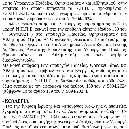
με το Υπουργείο Παιδείας, Θρησκευμάτων και Αθλητισμού, στην
εποπτεία του οποίου υπάγονται τα Ν.Π.Π.Ε., προκειμένου ο
Ε.Ο.Π.Π.Ε.Π. να αποστείλει γνώμη ως προς τη συνδρομή των
κτιριολογικών προϋποθέσεων του Ν. 5094/2024.
Η άδεια εγκατάστασης και λειτουργίας παραρτήματος υπό τη
μορφή Ν.Π.Π.Ε. εκκινεί από την υποβολή αίτησης (άρθρο 139 του
ν. 5094/2024 ) στο Υπουργείο Παιδείας, Θρησκευμάτων και
Αθλητισμού (Τμήμα Α’ Οργάνωσης Ανώτατης Εκπαίδευσης της
Διεύθυνσης Οργανωτικής και Ακαδημαϊκής Ανάπτυξης της Γενικής
Διεύθυνσης Ανώτατης Εκπαίδευσης του Υπουργείου Παιδείας,
Θρησκευμάτων και Αθλητισμού) και των νομίμων
δικαιολογητικών.
Με κοινή απόφαση των Υπουργών Παιδείας, Θρησκευμάτων και
Αθλητισμού και Περιβάλλοντος και Ενέργειας καθορίζονται τα
δικαιολογητικά που σχετίζονται με τις κτιριακές εγκαταστάσεις του
παραρτήματος - Ν.Π.Π.Ε., η διαδικασία, καθώς και κάθε άλλο
θέμα σχετικό με την εφαρμογή του άρθρου 138 του ν. 5094/2024
(σύμφωνα με το άρθρο 189 του ν. 5094/2024).
- ΚΟΛΛΕΓΙΑ
Για την έγκριση ίδρυσης και λειτουργίας Κολλεγίων, απαιτείται
έγκριση
από τον αρμόδιο Γενικό Διευθυντή, κατά το άρθρο 109
του ν. 4622/2019 (Α` 133) και, εφόσον δεν συντρέχουν οι
προϋποθέσεις εφαρμογής της ανωτέρω διάταξης, από τον Υπουργό
Παιδείας και Θρησκευμάτων, μετά από
διατύπωση γνώμης του