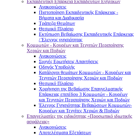
Εκπαιδευτική Επάρκεια Εκπαιδευτών Ενηλίκων
Ανακοινώσεις
Πιστοποίηση Εκπαιδευτικής Επάρκειας -
Βήματα και Διαδικασία
Τράπεζα Θεμάτων
Θεσμικό Πλαίσιο
Εκτύπωση Βεβαίωσης Εκπαιδευτικής Επάρκειας
/ Έλεγχος γνησιότητας
Κομμωτών - Κουρέων και Τεχνιτών Περιποίησης
Χεριών και Ποδιών
Ανακοινώσεις
Συχνές Ερωτήσεις Απαντήσεις
Οδηγός Υποβολής
Κατάλογοι θεμάτων Κομμωτών - Κουρέων και
Τεχνιτών Περιποίησης Χεριών και Ποδιών
Θεσμικό Πλαίσιο
Χορήγηση της Βεβαίωσης Επαγγελματικής
Επάρκειας επιπέδου 3 Κομμωτών - Κουρέων
και Τεχνιτών Περιποίησης Χεριών και Ποδιών
Έλεγχος Γνησιότητας Βεβαιώσεων Κομμωτών-
Κουρέων και Τεχνίτες Χεριών & Ποδιών
Επαγγελματίες της ειδικότητας «Προσωπικό ιδιωτικής
ασφάλειας»
Ανακοινώσεις
Αποτελέσματα Εξετάσεων