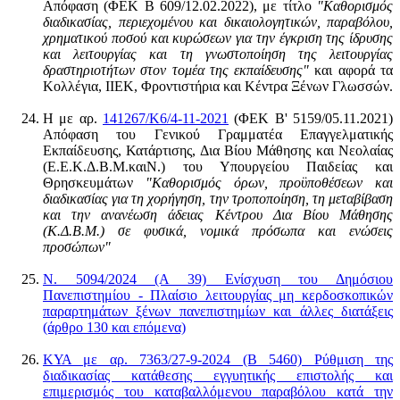
Απόφαση (ΦΕΚ Β 609/12.02.2022), με τίτλο
"Καθορισμός
διαδικασίας, περιεχομένου και δικαιολογητικών, παραβόλου,
χρηματικού ποσού και κυρώσεων για την έγκριση της ίδρυσης
και λειτουργίας και τη γνωστοποίηση της λειτουργίας
δραστηριοτήτων στον τομέα της εκπαίδευσης"
και αφορά τα
Κολλέγια, ΙΙΕΚ, Φροντιστήρια και Κέντρα Ξένων Γλωσσών.
Η με αρ.
141267/Κ6/4-11-2021
(ΦΕΚ Β' 5159/05.11.2021)
Απόφαση του Γενικού Γραμματέα Επαγγελματικής
Εκπαίδευσης, Κατάρτισης, Δια Βίου Μάθησης και Νεολαίας
(Ε.Ε.Κ.Δ.Β.Μ.καιΝ.) του Υπουργείου Παιδείας και
Θρησκευμάτων
"Καθορισμός όρων, προϋποθέσεων και
διαδικασίας για τη χορήγηση, την τροποποίηση, τη μεταβίβαση
και την ανανέωση άδειας Κέντρου Δια Βίου Μάθησης
(Κ.Δ.Β.Μ.) σε φυσικά, νομικά πρόσωπα και ενώσεις
προσώπων"
Ν. 5094/2024 (Α 39) Ενίσχυση του Δημόσιου
Πανεπιστημίου - Πλαίσιο λειτουργίας μη κερδοσκοπικών
παραρτημάτων ξένων πανεπιστημίων και άλλες διατάξεις
(άρθρο 130 και επόμενα)
ΚΥΑ με αρ. 7363/27-9-2024 (Β 5460) Ρύθμιση της
διαδικασίας κατάθεσης εγγυητικής επιστολής και
επιμερισμός του καταβαλλόμενου παραβόλου κατά την