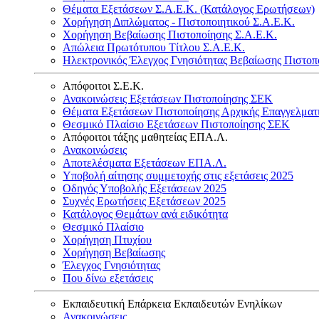
Θέματα Εξετάσεων Σ.Α.Ε.Κ. (Κατάλογος Ερωτήσεων)
Χορήγηση Διπλώματος - Πιστοποιητικού Σ.Α.Ε.Κ.
Χορήγηση Βεβαίωσης Πιστοποίησης Σ.Α.Ε.Κ.
Απώλεια Πρωτότυπου Τίτλου Σ.Α.Ε.Κ.
Ηλεκτρονικός Έλεγχος Γνησιότητας Βεβαίωσης Πιστοπ
Απόφοιτοι Σ.Ε.Κ.
Ανακοινώσεις Εξετάσεων Πιστοποίησης ΣΕΚ
Θέματα Εξετάσεων Πιστοποίησης Αρχικής Επαγγελματ
Θεσμικό Πλαίσιο Εξετάσεων Πιστοποίησης ΣΕΚ
Απόφοιτοι τάξης μαθητείας ΕΠΑ.Λ.
Ανακοινώσεις
Αποτελέσματα Εξετάσεων ΕΠΑ.Λ.
Υποβολή αίτησης συμμετοχής στις εξετάσεις 2025
Οδηγός Υποβολής Εξετάσεων 2025
Συχνές Ερωτήσεις Εξετάσεων 2025
Κατάλογος Θεμάτων ανά ειδικότητα
Θεσμικό Πλαίσιο
Χορήγηση Πτυχίου
Χορήγηση Βεβαίωσης
Έλεγχος Γνησιότητας
Που δίνω εξετάσεις
Εκπαιδευτική Επάρκεια Εκπαιδευτών Ενηλίκων
Ανακοινώσεις