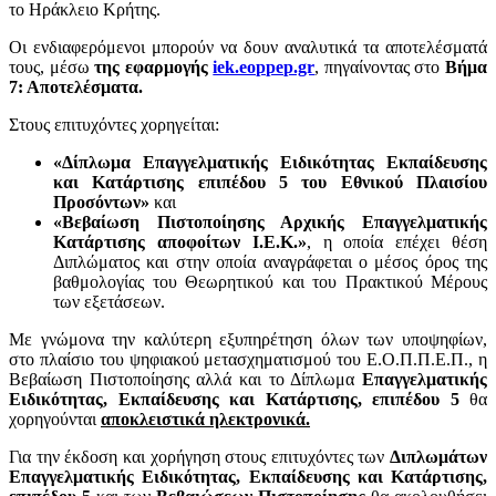
το Ηράκλειο Κρήτης.
Οι ενδιαφερόμενοι μπορούν να δουν αναλυτικά τα αποτελέσματά
τους, μέσω
της εφαρμογής
iek.eoppep.gr
, πηγαίνοντας στο
Βήμα
7: Αποτελέσματα.
Στους επιτυχόντες χορηγείται:
«Δίπλωμα Επαγγελματικής Ειδικότητας Εκπαίδευσης
και Κατάρτισης επιπέδου 5 του Εθνικού Πλαισίου
Προσόντων»
και
«Βεβαίωση Πιστοποίησης Αρχικής Επαγγελματικής
Κατάρτισης αποφοίτων Ι.Ε.Κ.»
, η οποία επέχει θέση
Διπλώματος και στην οποία αναγράφεται ο μέσος όρος της
βαθμολογίας του Θεωρητικού και του Πρακτικού Μέρους
των εξετάσεων.
Με γνώμονα την καλύτερη εξυπηρέτηση όλων των υποψηφίων,
στο πλαίσιο του ψηφιακού μετασχηματισμού του Ε.Ο.Π.Π.Ε.Π., η
Βεβαίωση Πιστοποίησης αλλά και το Δίπλωμα
Επαγγελματικής
Ειδικότητας, Εκπαίδευσης και Κατάρτισης, επιπέδου 5
θα
χορηγούνται
αποκλειστικά ηλεκτρονικά.
Για την έκδοση και χορήγηση στους επιτυχόντες των
Διπλωμάτων
Επαγγελματικής Ειδικότητας, Εκπαίδευσης και Κατάρτισης,