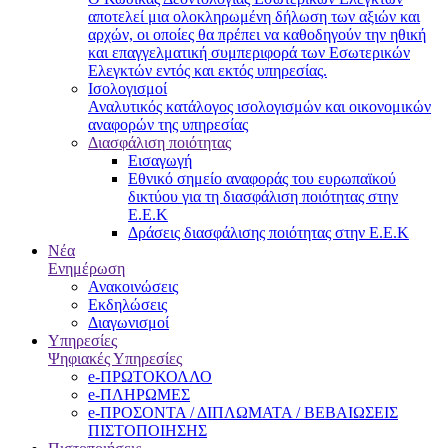
αποτελεί μια ολοκληρωμένη δήλωση των αξιών και
αρχών, οι οποίες θα πρέπει να καθοδηγούν την ηθική
και επαγγελματική συμπεριφορά των Εσωτερικών
Ελεγκτών εντός και εκτός υπηρεσίας.
Ισολογισμοί
Αναλυτικός κατάλογος ισολογισμών και οικονομικών
αναφορών της υπηρεσίας
Διασφάλιση ποιότητας
Εισαγωγή
Εθνικό σημείο αναφοράς του ευρωπαϊκού
δικτύου για τη διασφάλιση ποιότητας στην
Ε.Ε.Κ
Δράσεις διασφάλισης ποιότητας στην Ε.Ε.Κ
Νέα
Ενημέρωση
Ανακοινώσεις
Εκδηλώσεις
Διαγωνισμοί
Υπηρεσίες
Ψηφιακές Υπηρεσίες
e-ΠΡΩΤΟΚΟΛΛΟ
e-ΠΛΗΡΩΜΕΣ
e-ΠΡΟΣΟΝΤΑ / ΔΙΠΛΩΜΑΤΑ / ΒΕΒΑΙΩΣΕΙΣ
ΠΙΣΤΟΠΟΙΗΣΗΣ