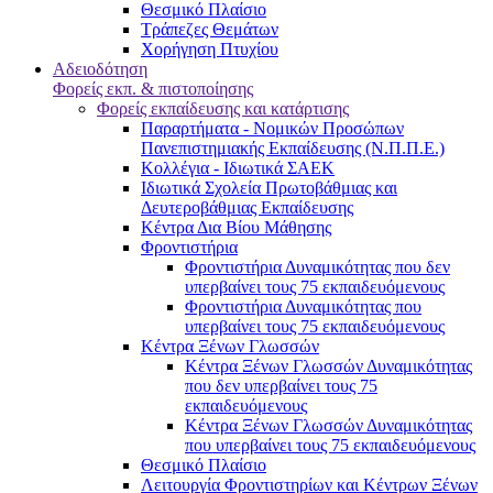
Θεσμικό Πλαίσιο
Τράπεζες Θεμάτων
Χορήγηση Πτυχίου
Αδειοδότηση
Φορείς εκπ. & πιστοποίησης
Φορείς εκπαίδευσης και κατάρτισης
Παραρτήματα - Νομικών Προσώπων
Πανεπιστημιακής Εκπαίδευσης (Ν.Π.Π.Ε.)
Κολλέγια - Ιδιωτικά ΣΑΕΚ
Ιδιωτικά Σχολεία Πρωτοβάθμιας και
Δευτεροβάθμιας Εκπαίδευσης
Κέντρα Δια Βίου Μάθησης
Φροντιστήρια
Φροντιστήρια Δυναμικότητας που δεν
υπερβαίνει τους 75 εκπαιδευόμενους
Φροντιστήρια Δυναμικότητας που
υπερβαίνει τους 75 εκπαιδευόμενους
Κέντρα Ξένων Γλωσσών
Kέντρα Ξένων Γλωσσών Δυναμικότητας
που δεν υπερβαίνει τους 75
εκπαιδευόμενους
Kέντρα Ξένων Γλωσσών Δυναμικότητας
που υπερβαίνει τους 75 εκπαιδευόμενους
Θεσμικό Πλαίσιο
Λειτουργία Φροντιστηρίων και Κέντρων Ξένων