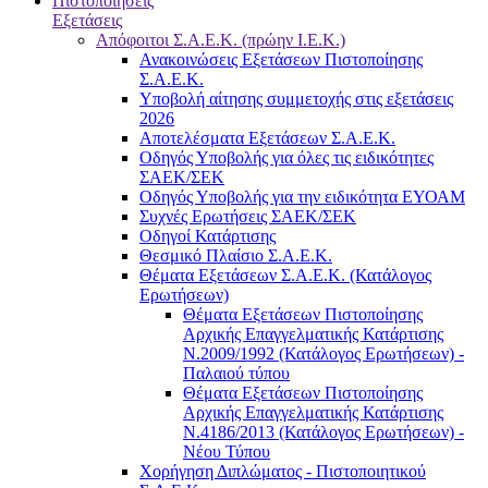
Πιστοποιήσεις
Εξετάσεις
Απόφοιτοι Σ.Α.Ε.Κ. (πρώην Ι.Ε.Κ.)
Ανακοινώσεις Εξετάσεων Πιστοποίησης
Σ.Α.Ε.Κ.
Υποβολή αίτησης συμμετοχής στις εξετάσεις
2026
Αποτελέσματα Εξετάσεων Σ.Α.Ε.Κ.
Οδηγός Υποβολής για όλες τις ειδικότητες
ΣΑΕΚ/ΣΕΚ
Οδηγός Υποβολής για την ειδικότητα ΕΥΟΑΜ
Συχνές Ερωτήσεις ΣΑΕΚ/ΣΕΚ
Οδηγοί Κατάρτισης
Θεσμικό Πλαίσιο Σ.Α.Ε.Κ.
Θέματα Εξετάσεων Σ.Α.Ε.Κ. (Κατάλογος
Ερωτήσεων)
Θέματα Εξετάσεων Πιστοποίησης
Αρχικής Επαγγελματικής Κατάρτισης
Ν.2009/1992 (Κατάλογος Ερωτήσεων) -
Παλαιού τύπου
Θέματα Εξετάσεων Πιστοποίησης
Αρχικής Επαγγελματικής Κατάρτισης
Ν.4186/2013 (Κατάλογος Ερωτήσεων) -
Νέου Τύπου
Χορήγηση Διπλώματος - Πιστοποιητικού