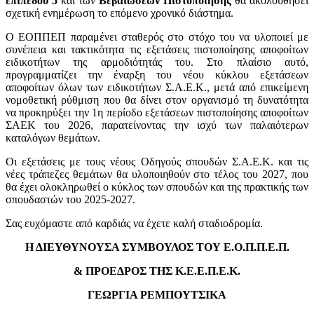
επιπέδου 5
και των
Βεβαιώσεων Πιστοποίησης
θα ακολουθήσει
σχετική ενημέρωση το επόμενο χρονικό διάστημα.
Ο ΕΟΠΠΕΠ παραμένει σταθερός στο στόχο του να υλοποιεί με
συνέπεια και τακτικότητα τις εξετάσεις πιστοποίησης αποφοίτων
ειδικοτήτων της αρμοδιότητάς του. Στο πλαίσιο αυτό,
προγραμματίζει την έναρξη του νέου κύκλου εξετάσεων
αποφοίτων όλων των ειδικοτήτων Σ.Α.Ε.Κ., μετά από επικείμενη
νομοθετική ρύθμιση που θα δίνει στον οργανισμό τη δυνατότητα
να προκηρύξει την 1η περίοδο εξετάσεων πιστοποίησης αποφοίτων
ΣΑΕΚ του 2026, παρατείνοντας την ισχύ των παλαιότερων
καταλόγων θεμάτων.
Οι εξετάσεις με τους νέους Οδηγούς σπουδών Σ.Α.Ε.Κ. και τις
νέες τράπεζες θεμάτων θα υλοποιηθούν στο τέλος του 2027, που
θα έχει ολοκληρωθεί ο κύκλος των σπουδών και της πρακτικής των
σπουδαστών του 2025-2027.
Σας ευχόμαστε από καρδιάς να έχετε καλή σταδιοδρομία.
Η ΔΙΕΥΘΥΝΟΥΣΑ ΣΥΜΒΟΥΛΟΣ ΤΟΥ Ε.Ο.Π.Π.Ε.Π.
& ΠΡΟΕΔΡΟΣ ΤΗΣ Κ.Ε.Ε.Π.Ε.Κ.
ΓΕΩΡΓΙΑ ΡΕΜΠΟΥΤΣΙΚΑ