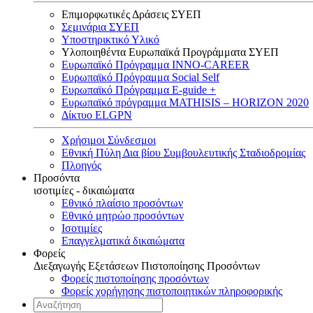
Επιμορφωτικές Δράσεις ΣΥΕΠ
Σεμινάρια ΣΥΕΠ
Υποστηρικτικό Υλικό
Υλοποιηθέντα Ευρωπαϊκά Προγράμματα ΣΥΕΠ
Ευρωπαϊκό Πρόγραμμα INNO-CAREER
Ευρωπαϊκό Πρόγραμμα Social Self
Ευρωπαϊκό Πρόγραμμα E-guide +
Ευρωπαϊκό πρόγραμμα MATHISIS – HORIZON 2020
Δίκτυο ELGPN
Χρήσιμοι Σύνδεσμοι
Εθνική Πύλη Δια βίου Συμβουλευτικής Σταδιοδρομίας
Πλοηγός
Προσόντα
ισοτιμίες - δικαιώματα
Εθνικό πλαίσιο προσόντων
Εθνικό μητρώο προσόντων
Ισοτιμίες
Επαγγελματικά δικαιώματα
Φορείς
Διεξαγωγής Εξετάσεων Πιστοποίησης Προσόντων
Φορείς πιστοποίησης προσόντων
Φορείς χορήγησης πιστοποιητικών πληροφορικής