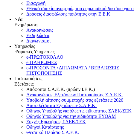
Εισαγωγή
Εθνικό σημείο αναφοράς του ευρωπαϊκού δικτύου για τ
Δράσεις διασφάλισης ποιότητας στην Ε.Ε.Κ
Νέα
Ενημέρωση
Ανακοινώσεις
Εκδηλώσεις
Διαγωνισμοί
Υπηρεσίες
Ψηφιακές Υπηρεσίες
e-ΠΡΩΤΟΚΟΛΛΟ
e-ΠΛΗΡΩΜΕΣ
e-ΠΡΟΣΟΝΤΑ / ΔΙΠΛΩΜΑΤΑ / ΒΕΒΑΙΩΣΕΙΣ
ΠΙΣΤΟΠΟΙΗΣΗΣ
Πιστοποιήσεις
Εξετάσεις
Απόφοιτοι Σ.Α.Ε.Κ. (πρώην Ι.Ε.Κ.)
Ανακοινώσεις Εξετάσεων Πιστοποίησης Σ.Α.Ε.Κ.
Υποβολή αίτησης συμμετοχής στις εξετάσεις 2026
Αποτελέσματα Εξετάσεων Σ.Α.Ε.Κ.
Οδηγός Υποβολής για όλες τις ειδικότητες ΣΑΕΚ/ΣΕΚ
Οδηγός Υποβολής για την ειδικότητα ΕΥΟΑΜ
Συχνές Ερωτήσεις ΣΑΕΚ/ΣΕΚ
Οδηγοί Κατάρτισης
Θεσμικό Πλαίσιο Σ.Α.Ε.Κ.