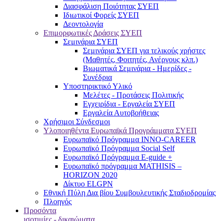
Διασφάλιση Ποιότητας ΣΥΕΠ
Ιδιωτικοί Φορείς ΣΥΕΠ
Δεοντολογία
Επιμορφωτικές Δράσεις ΣΥΕΠ
Σεμινάρια ΣΥΕΠ
Σεμινάρια ΣΥΕΠ για τελικούς χρήστες
(Μαθητές, Φοιτητές, Ανέργους κλπ.)
Βιωματικά Σεμινάρια - Ημερίδες -
Συνέδρια
Υποστηρικτικό Υλικό
Μελέτες - Προτάσεις Πολιτικής
Εγχειρίδια - Εργαλεία ΣΥΕΠ
Εργαλεία Αυτοβοήθειας
Χρήσιμοι Σύνδεσμοι
Υλοποιηθέντα Ευρωπαϊκά Προγράμματα ΣΥΕΠ
Ευρωπαϊκό Πρόγραμμα INNO-CAREER
Ευρωπαϊκό Πρόγραμμα Social Self
Ευρωπαϊκό Πρόγραμμα E-guide +
Ευρωπαϊκό πρόγραμμα MATHISIS –
HORIZON 2020
Δίκτυο ELGPN
Εθνική Πύλη Δια βίου Συμβουλευτικής Σταδιοδρομίας
Πλοηγός
Προσόντα
ισοτιμίες - δικαιώματα