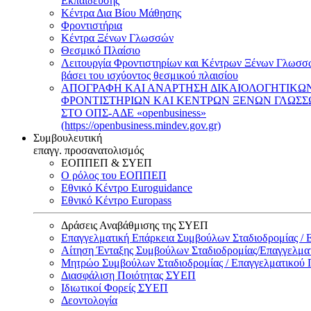
Εκπαίδευσης
Κέντρα Δια Βίου Μάθησης
Φροντιστήρια
Κέντρα Ξένων Γλωσσών
Θεσμικό Πλαίσιο
Λειτουργία Φροντιστηρίων και Κέντρων Ξένων Γλωσσ
βάσει του ισχύοντος θεσμικού πλαισίου
ΑΠΟΓΡΑΦΗ ΚΑΙ ΑΝΑΡΤΗΣΗ ΔΙΚΑΙΟΛΟΓΗΤΙΚΩ
ΦΡΟΝΤΙΣΤΗΡΙΩΝ ΚΑΙ ΚΕΝΤΡΩΝ ΞΕΝΩΝ ΓΛΩΣ
ΣΤΟ ΟΠΣ-ΑΔΕ «openbusiness»
(https://openbusiness.mindev.gov.gr)
Συμβουλευτική
επαγγ. προσανατολισμός
ΕΟΠΠΕΠ & ΣΥΕΠ
Ο ρόλος του ΕΟΠΠΕΠ
Εθνικό Κέντρο Euroguidance
Εθνικό Κέντρο Europass
Δράσεις Αναβάθμισης της ΣΥΕΠ
Επαγγελματική Επάρκεια Συμβούλων Σταδιοδρομίας /
Αίτηση Ένταξης Συμβούλων Σταδιοδρομίας/Επαγγελμ
Μητρώο Συμβούλων Σταδιοδρομίας / Επαγγελματικού
Διασφάλιση Ποιότητας ΣΥΕΠ
Ιδιωτικοί Φορείς ΣΥΕΠ
Δεοντολογία