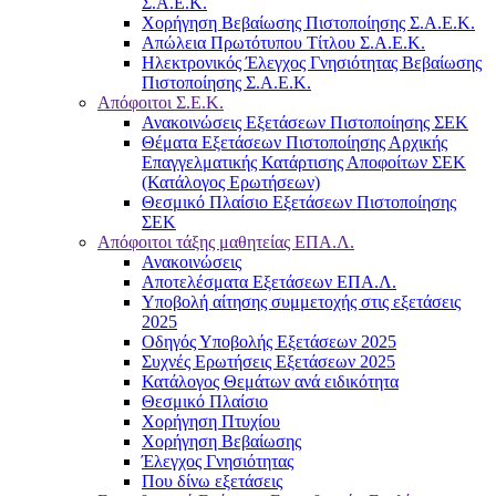
Σ.Α.Ε.Κ.
Χορήγηση Βεβαίωσης Πιστοποίησης Σ.Α.Ε.Κ.
Απώλεια Πρωτότυπου Τίτλου Σ.Α.Ε.Κ.
Ηλεκτρονικός Έλεγχος Γνησιότητας Βεβαίωσης
Πιστοποίησης Σ.Α.Ε.Κ.
Απόφοιτοι Σ.Ε.Κ.
Ανακοινώσεις Εξετάσεων Πιστοποίησης ΣΕΚ
Θέματα Εξετάσεων Πιστοποίησης Αρχικής
Επαγγελματικής Κατάρτισης Αποφοίτων ΣΕΚ
(Κατάλογος Ερωτήσεων)
Θεσμικό Πλαίσιο Εξετάσεων Πιστοποίησης
ΣΕΚ
Απόφοιτοι τάξης μαθητείας ΕΠΑ.Λ.
Ανακοινώσεις
Αποτελέσματα Εξετάσεων ΕΠΑ.Λ.
Υποβολή αίτησης συμμετοχής στις εξετάσεις
2025
Οδηγός Υποβολής Εξετάσεων 2025
Συχνές Ερωτήσεις Εξετάσεων 2025
Κατάλογος Θεμάτων ανά ειδικότητα
Θεσμικό Πλαίσιο
Χορήγηση Πτυχίου
Χορήγηση Βεβαίωσης
Έλεγχος Γνησιότητας
Που δίνω εξετάσεις