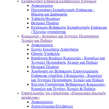
Εκπαιδευτική Επάρκεια Εκπαιδευτών Ενηλίκων
Ανακοινώσεις
Πιστοποίηση Εκπαιδευτικής Επάρκειας -
Βήματα και Διαδικασία
Τράπεζα Θεμάτων
Θεσμικό Πλαίσιο
Εκτύπωση Βεβαίωσης Εκπαιδευτικής Επάρκειας
/ Έλεγχος γνησιότητας
Κομμωτών - Κουρέων και Τεχνιτών Περιποίησης
Χεριών και Ποδιών
Ανακοινώσεις
Συχνές Ερωτήσεις Απαντήσεις
Οδηγός Υποβολής
Κατάλογοι θεμάτων Κομμωτών - Κουρέων και
Τεχνιτών Περιποίησης Χεριών και Ποδιών
Θεσμικό Πλαίσιο
Χορήγηση της Βεβαίωσης Επαγγελματικής
Επάρκειας επιπέδου 3 Κομμωτών - Κουρέων
και Τεχνιτών Περιποίησης Χεριών και Ποδιών
Έλεγχος Γνησιότητας Βεβαιώσεων Κομμωτών-
Κουρέων και Τεχνίτες Χεριών & Ποδιών
Επαγγελματίες της ειδικότητας «Προσωπικό ιδιωτικής
ασφάλειας»
Ανακοινώσεις
Αποτελέσματα Εξετάσεων