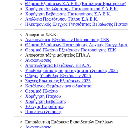
Θέματα Εξετάσεων Σ.Α.Ε.Κ. (Κατάλογος Ερωτήσεων)
Χορήγηση Διπλώματος - Πιστοποιητικού Σ.Α.Ε.Κ.
Χορήγηση Βεβαίωσης Πιστοποίησης Σ.Α.Ε.Κ.
Απώλεια Πρωτότυπου Τίτλου Σ.Α.Ε.Κ.
Ηλεκτρονικός Έλεγχος Γνησιότητας Βεβαίωσης Πιστοπ
Απόφοιτοι Σ.Ε.Κ.
Ανακοινώσεις Εξετάσεων Πιστοποίησης ΣΕΚ
Θέματα Εξετάσεων Πιστοποίησης Αρχικής Επαγγελματ
Θεσμικό Πλαίσιο Εξετάσεων Πιστοποίησης ΣΕΚ
Απόφοιτοι τάξης μαθητείας ΕΠΑ.Λ.
Ανακοινώσεις
Αποτελέσματα Εξετάσεων ΕΠΑ.Λ.
Υποβολή αίτησης συμμετοχής στις εξετάσεις 2025
Οδηγός Υποβολής Εξετάσεων 2025
Συχνές Ερωτήσεις Εξετάσεων 2025
Κατάλογος Θεμάτων ανά ειδικότητα
Θεσμικό Πλαίσιο
Χορήγηση Πτυχίου
Χορήγηση Βεβαίωσης
Έλεγχος Γνησιότητας
Που δίνω εξετάσεις
Εκπαιδευτική Επάρκεια Εκπαιδευτών Ενηλίκων
Ανακοινώσεις