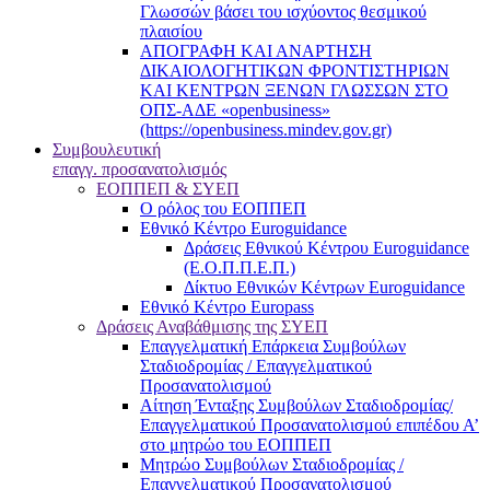
Γλωσσών βάσει του ισχύοντος θεσμικού
πλαισίου
ΑΠΟΓΡΑΦΗ ΚΑΙ ΑΝΑΡΤΗΣΗ
ΔΙΚΑΙΟΛΟΓΗΤΙΚΩΝ ΦΡΟΝΤΙΣΤΗΡΙΩΝ
ΚΑΙ ΚΕΝΤΡΩΝ ΞΕΝΩΝ ΓΛΩΣΣΩΝ ΣΤΟ
ΟΠΣ-ΑΔΕ «openbusiness»
(https://openbusiness.mindev.gov.gr)
Συμβουλευτική
επαγγ. προσανατολισμός
ΕΟΠΠΕΠ & ΣΥΕΠ
Ο ρόλος του ΕΟΠΠΕΠ
Εθνικό Κέντρο Euroguidance
Δράσεις Εθνικού Κέντρου Euroguidance
(Ε.Ο.Π.Π.Ε.Π.)
Δίκτυο Εθνικών Κέντρων Euroguidance
Εθνικό Κέντρο Europass
Δράσεις Αναβάθμισης της ΣΥΕΠ
Επαγγελματική Επάρκεια Συμβούλων
Σταδιοδρομίας / Επαγγελματικού
Προσανατολισμού
Αίτηση Ένταξης Συμβούλων Σταδιοδρομίας/
Επαγγελματικού Προσανατολισμού επιπέδου Α’
στο μητρώο του ΕΟΠΠΕΠ
Μητρώο Συμβούλων Σταδιοδρομίας /
Επαγγελματικού Προσανατολισμού