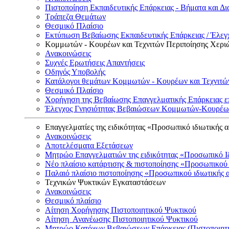
Πιστοποίηση Εκπαιδευτικής Επάρκειας - Βήματα και Δι
Τράπεζα Θεμάτων
Θεσμικό Πλαίσιο
Εκτύπωση Βεβαίωσης Εκπαιδευτικής Επάρκειας / Έλεγχ
Κομμωτών - Κουρέων και Τεχνιτών Περιποίησης Χερι
Ανακοινώσεις
Συχνές Ερωτήσεις Απαντήσεις
Οδηγός Υποβολής
Κατάλογοι θεμάτων Κομμωτών - Κουρέων και Τεχνιτώ
Θεσμικό Πλαίσιο
Χορήγηση της Βεβαίωσης Επαγγελματικής Επάρκειας ε
Έλεγχος Γνησιότητας Βεβαιώσεων Κομμωτών-Κουρέων
Επαγγελματίες της ειδικότητας «Προσωπικό ιδιωτικής 
Ανακοινώσεις
Αποτελέσματα Εξετάσεων
Μητρώο Επαγγελματιών της ειδικότητας «Προσωπικό Ι
Νέο πλαίσιο κατάρτισης & πιστοποίησης «Προσωπικού 
Παλαιό πλαίσιο πιστοποίησης «Προσωπικού ιδιωτικής 
Τεχνικών Ψυκτικών Εγκαταστάσεων
Ανακοινώσεις
Θεσμικό πλαίσιο
Αίτηση Χορήγησης Πιστοποιητικού Ψυκτικού
Αίτηση Ανανέωσης Πιστοποιητικού Ψυκτικού
Μητρώο Κατόχων Βεβαιώσεων Επάρκειας (Πιστοποιητ