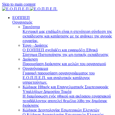
Skip to main content
ΕΟΠΠΕΠ
Οργανισμός
Ταυτότητα
Κεντρική μας επιδίωξη είναι η στενότερη σύνδεση της
εκπαίδευσης και κατάρτισης με τις ανάγκες της αγοράς
εργασίας.
Έργο - Δράσεις
Ο ΕΟΠΠΕΠ σχεδιάζει και εφαρμόζει Eθνικό
Σύστημα Πιστοποίησης της μη-τυπικής εκπαίδευσης
Διοίκηση
Παρουσίαση διοίκησης και μελών του οργανισμού
Οργανόγραμμα
Γραφική παρουσίαση οργανογράμματος του
Ε.Ο.Π.Π.Ε.Π. και αναλυτικός κατάλογος
υπηρετούντων.
Κώδικας Ηθικής και Επαγγελματικής Συμπεριφοράς
Υπαλλήλων Δημοσίου Τομέα
Η διαμόρφωση ενός ηθικού και ακέραιου εργασιακού
περιβάλλοντος αποτελεί θεμέλιο λίθο της δημόσιας
διοίκησης
Κώδικας Δεοντολογίας Εσωτερικών Ελεγκτών
Ο Κώδικας Δεοντολογίας Εσωτερικών Ελεγκτών