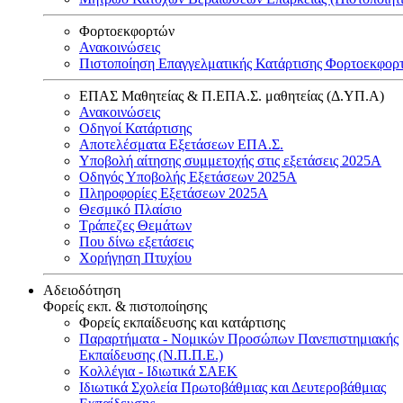
Φορτοεκφορτών
Ανακοινώσεις
Πιστοποίηση Επαγγελματικής Κατάρτισης Φορτοεκφορ
ΕΠΑΣ Μαθητείας & Π.ΕΠΑ.Σ. μαθητείας (Δ.ΥΠ.Α)
Ανακοινώσεις
Oδηγοί Κατάρτισης
Αποτελέσματα Εξετάσεων ΕΠΑ.Σ.
Υποβολή αίτησης συμμετοχής στις εξετάσεις 2025Α
Οδηγός Υποβολής Εξετάσεων 2025A
Πληροφορίες Εξετάσεων 2025Α
Θεσμικό Πλαίσιο
Τράπεζες Θεμάτων
Που δίνω εξετάσεις
Χορήγηση Πτυχίου
Αδειοδότηση
Φορείς εκπ. & πιστοποίησης
Φορείς εκπαίδευσης και κατάρτισης
Παραρτήματα - Νομικών Προσώπων Πανεπιστημιακής
Εκπαίδευσης (Ν.Π.Π.Ε.)
Κολλέγια - Ιδιωτικά ΣΑΕΚ
Ιδιωτικά Σχολεία Πρωτοβάθμιας και Δευτεροβάθμιας