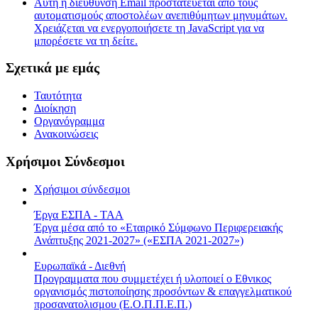
Αυτή η διεύθυνση Email προστατεύεται από τους
αυτοματισμούς αποστολέων ανεπιθύμητων μηνυμάτων.
Χρειάζεται να ενεργοποιήσετε τη JavaScript για να
μπορέσετε να τη δείτε.
Σχετικά με εμάς
Ταυτότητα
Διοίκηση
Οργανόγραμμα
Ανακοινώσεις
Χρήσιμοι Σύνδεσμοι
Χρήσιμοι σύνδεσμοι
Έργα ΕΣΠΑ - ΤΑΑ
Έργα μέσα από το «Εταιρικό Σύμφωνο Περιφερειακής
Ανάπτυξης 2021-2027» («ΕΣΠΑ 2021-2027»)
Ευρωπαϊκά - Διεθνή
Προγραμματα που συμμετέχει ή υλοποιεί ο Εθνικος
οργανισμός πιστοποίησης προσόντων & επαγγελματικού
προσανατολισμου (Ε.Ο.Π.Π.Ε.Π.)