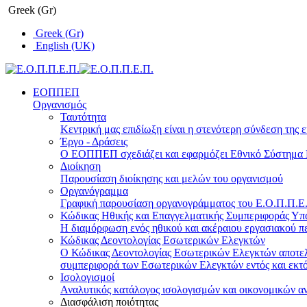
Greek (Gr)
Greek (Gr)
English (UK)
ΕΟΠΠΕΠ
Οργανισμός
Ταυτότητα
Κεντρική μας επιδίωξη είναι η στενότερη σύνδεση της ε
Έργο - Δράσεις
Ο ΕΟΠΠΕΠ σχεδιάζει και εφαρμόζει Eθνικό Σύστημα Π
Διοίκηση
Παρουσίαση διοίκησης και μελών του οργανισμού
Οργανόγραμμα
Γραφική παρουσίαση οργανογράμματος του Ε.Ο.Π.Π.Ε.Π
Κώδικας Ηθικής και Επαγγελματικής Συμπεριφοράς Υ
Η διαμόρφωση ενός ηθικού και ακέραιου εργασιακού πε
Κώδικας Δεοντολογίας Εσωτερικών Ελεγκτών
Ο Κώδικας Δεοντολογίας Εσωτερικών Ελεγκτών αποτελε
συμπεριφορά των Εσωτερικών Ελεγκτών εντός και εκτό
Ισολογισμοί
Αναλυτικός κατάλογος ισολογισμών και οικονομικών α
Διασφάλιση ποιότητας