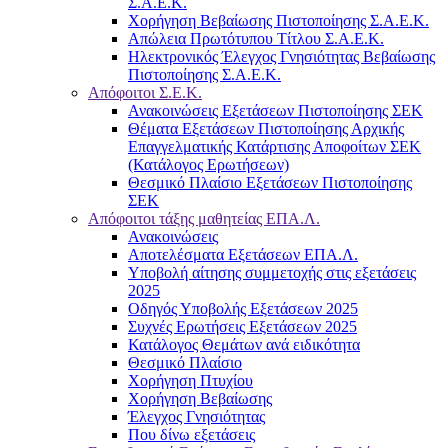
Σ.Α.Ε.Κ.
Χορήγηση Βεβαίωσης Πιστοποίησης Σ.Α.Ε.Κ.
Απώλεια Πρωτότυπου Τίτλου Σ.Α.Ε.Κ.
Ηλεκτρονικός Έλεγχος Γνησιότητας Βεβαίωσης
Πιστοποίησης Σ.Α.Ε.Κ.
Απόφοιτοι Σ.Ε.Κ.
Ανακοινώσεις Εξετάσεων Πιστοποίησης ΣΕΚ
Θέματα Εξετάσεων Πιστοποίησης Αρχικής
Επαγγελματικής Κατάρτισης Αποφοίτων ΣΕΚ
(Κατάλογος Ερωτήσεων)
Θεσμικό Πλαίσιο Εξετάσεων Πιστοποίησης
ΣΕΚ
Απόφοιτοι τάξης μαθητείας ΕΠΑ.Λ.
Ανακοινώσεις
Αποτελέσματα Εξετάσεων ΕΠΑ.Λ.
Υποβολή αίτησης συμμετοχής στις εξετάσεις
2025
Οδηγός Υποβολής Εξετάσεων 2025
Συχνές Ερωτήσεις Εξετάσεων 2025
Κατάλογος Θεμάτων ανά ειδικότητα
Θεσμικό Πλαίσιο
Χορήγηση Πτυχίου
Χορήγηση Βεβαίωσης
Έλεγχος Γνησιότητας
Που δίνω εξετάσεις