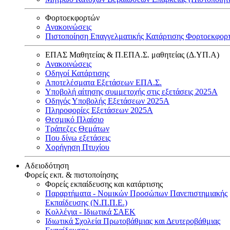
Φορτοεκφορτών
Ανακοινώσεις
Πιστοποίηση Επαγγελματικής Κατάρτισης Φορτοεκφορ
ΕΠΑΣ Μαθητείας & Π.ΕΠΑ.Σ. μαθητείας (Δ.ΥΠ.Α)
Ανακοινώσεις
Oδηγοί Κατάρτισης
Αποτελέσματα Εξετάσεων ΕΠΑ.Σ.
Υποβολή αίτησης συμμετοχής στις εξετάσεις 2025Α
Οδηγός Υποβολής Εξετάσεων 2025A
Πληροφορίες Εξετάσεων 2025Α
Θεσμικό Πλαίσιο
Τράπεζες Θεμάτων
Που δίνω εξετάσεις
Χορήγηση Πτυχίου
Αδειοδότηση
Φορείς εκπ. & πιστοποίησης
Φορείς εκπαίδευσης και κατάρτισης
Παραρτήματα - Νομικών Προσώπων Πανεπιστημιακής
Εκπαίδευσης (Ν.Π.Π.Ε.)
Κολλέγια - Ιδιωτικά ΣΑΕΚ
Ιδιωτικά Σχολεία Πρωτοβάθμιας και Δευτεροβάθμιας