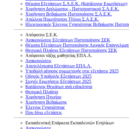
Θέματα Εξετάσεων Σ.Α.Ε.Κ. (Κατάλογος Ερωτήσεων)
Χορήγηση Διπλώματος - Πιστοποιητικού Σ.Α.Ε.Κ.
Χορήγηση Βεβαίωσης Πιστοποίησης Σ.Α.Ε.Κ.
Απώλεια Πρωτότυπου Τίτλου Σ.Α.Ε.Κ.
Ηλεκτρονικός Έλεγχος Γνησιότητας Βεβαίωσης Πιστοπ
Απόφοιτοι Σ.Ε.Κ.
Ανακοινώσεις Εξετάσεων Πιστοποίησης ΣΕΚ
Θέματα Εξετάσεων Πιστοποίησης Αρχικής Επαγγελματ
Θεσμικό Πλαίσιο Εξετάσεων Πιστοποίησης ΣΕΚ
Απόφοιτοι τάξης μαθητείας ΕΠΑ.Λ.
Ανακοινώσεις
Αποτελέσματα Εξετάσεων ΕΠΑ.Λ.
Υποβολή αίτησης συμμετοχής στις εξετάσεις 2025
Οδηγός Υποβολής Εξετάσεων 2025
Συχνές Ερωτήσεις Εξετάσεων 2025
Κατάλογος Θεμάτων ανά ειδικότητα
Θεσμικό Πλαίσιο
Χορήγηση Πτυχίου
Χορήγηση Βεβαίωσης
Έλεγχος Γνησιότητας
Που δίνω εξετάσεις
Εκπαιδευτική Επάρκεια Εκπαιδευτών Ενηλίκων
Ανακοινώσεις