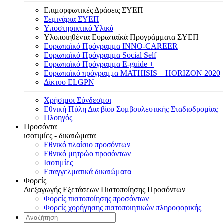
Επιμορφωτικές Δράσεις ΣΥΕΠ
Σεμινάρια ΣΥΕΠ
Υποστηρικτικό Υλικό
Υλοποιηθέντα Ευρωπαϊκά Προγράμματα ΣΥΕΠ
Ευρωπαϊκό Πρόγραμμα INNO-CAREER
Ευρωπαϊκό Πρόγραμμα Social Self
Ευρωπαϊκό Πρόγραμμα E-guide +
Ευρωπαϊκό πρόγραμμα MATHISIS – HORIZON 2020
Δίκτυο ELGPN
Χρήσιμοι Σύνδεσμοι
Εθνική Πύλη Δια βίου Συμβουλευτικής Σταδιοδρομίας
Πλοηγός
Προσόντα
ισοτιμίες - δικαιώματα
Εθνικό πλαίσιο προσόντων
Εθνικό μητρώο προσόντων
Ισοτιμίες
Επαγγελματικά δικαιώματα
Φορείς
Διεξαγωγής Εξετάσεων Πιστοποίησης Προσόντων
Φορείς πιστοποίησης προσόντων
Φορείς χορήγησης πιστοποιητικών πληροφορικής