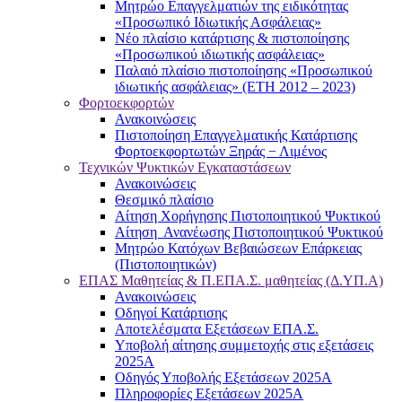
Μητρώο Επαγγελματιών της ειδικότητας
«Προσωπικό Ιδιωτικής Ασφάλειας»
Νέο πλαίσιο κατάρτισης & πιστοποίησης
«Προσωπικού ιδιωτικής ασφάλειας»
Παλαιό πλαίσιο πιστοποίησης «Προσωπικού
ιδιωτικής ασφάλειας» (ΕΤΗ 2012 – 2023)
Φορτοεκφορτών
Ανακοινώσεις
Πιστοποίηση Επαγγελματικής Κατάρτισης
Φορτοεκφορτωτών Ξηράς − Λιμένος
Τεχνικών Ψυκτικών Εγκαταστάσεων
Ανακοινώσεις
Θεσμικό πλαίσιο
Αίτηση Χορήγησης Πιστοποιητικού Ψυκτικού
Αίτηση Ανανέωσης Πιστοποιητικού Ψυκτικού
Μητρώο Κατόχων Βεβαιώσεων Επάρκειας
(Πιστοποιητικών)
ΕΠΑΣ Μαθητείας & Π.ΕΠΑ.Σ. μαθητείας (Δ.ΥΠ.Α)
Ανακοινώσεις
Oδηγοί Κατάρτισης
Αποτελέσματα Εξετάσεων ΕΠΑ.Σ.
Υποβολή αίτησης συμμετοχής στις εξετάσεις
2025Α
Οδηγός Υποβολής Εξετάσεων 2025A
Πληροφορίες Εξετάσεων 2025Α