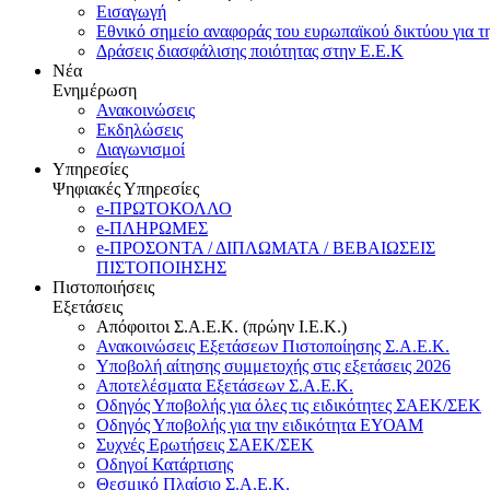
Εισαγωγή
Εθνικό σημείο αναφοράς του ευρωπαϊκού δικτύου για τ
Δράσεις διασφάλισης ποιότητας στην Ε.Ε.Κ
Νέα
Ενημέρωση
Ανακοινώσεις
Εκδηλώσεις
Διαγωνισμοί
Υπηρεσίες
Ψηφιακές Υπηρεσίες
e-ΠΡΩΤΟΚΟΛΛΟ
e-ΠΛΗΡΩΜΕΣ
e-ΠΡΟΣΟΝΤΑ / ΔΙΠΛΩΜΑΤΑ / ΒΕΒΑΙΩΣΕΙΣ
ΠΙΣΤΟΠΟΙΗΣΗΣ
Πιστοποιήσεις
Εξετάσεις
Απόφοιτοι Σ.Α.Ε.Κ. (πρώην Ι.Ε.Κ.)
Ανακοινώσεις Εξετάσεων Πιστοποίησης Σ.Α.Ε.Κ.
Υποβολή αίτησης συμμετοχής στις εξετάσεις 2026
Αποτελέσματα Εξετάσεων Σ.Α.Ε.Κ.
Οδηγός Υποβολής για όλες τις ειδικότητες ΣΑΕΚ/ΣΕΚ
Οδηγός Υποβολής για την ειδικότητα ΕΥΟΑΜ
Συχνές Ερωτήσεις ΣΑΕΚ/ΣΕΚ
Οδηγοί Κατάρτισης
Θεσμικό Πλαίσιο Σ.Α.Ε.Κ.