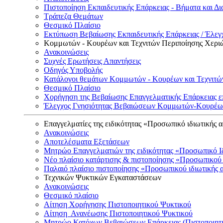
Πιστοποίηση Εκπαιδευτικής Επάρκειας - Βήματα και Δι
Τράπεζα Θεμάτων
Θεσμικό Πλαίσιο
Εκτύπωση Βεβαίωσης Εκπαιδευτικής Επάρκειας / Έλεγχ
Κομμωτών - Κουρέων και Τεχνιτών Περιποίησης Χερι
Ανακοινώσεις
Συχνές Ερωτήσεις Απαντήσεις
Οδηγός Υποβολής
Κατάλογοι θεμάτων Κομμωτών - Κουρέων και Τεχνιτώ
Θεσμικό Πλαίσιο
Χορήγηση της Βεβαίωσης Επαγγελματικής Επάρκειας ε
Έλεγχος Γνησιότητας Βεβαιώσεων Κομμωτών-Κουρέων
Επαγγελματίες της ειδικότητας «Προσωπικό ιδιωτικής 
Ανακοινώσεις
Αποτελέσματα Εξετάσεων
Μητρώο Επαγγελματιών της ειδικότητας «Προσωπικό Ι
Νέο πλαίσιο κατάρτισης & πιστοποίησης «Προσωπικού 
Παλαιό πλαίσιο πιστοποίησης «Προσωπικού ιδιωτικής 
Τεχνικών Ψυκτικών Εγκαταστάσεων
Ανακοινώσεις
Θεσμικό πλαίσιο
Αίτηση Χορήγησης Πιστοποιητικού Ψυκτικού
Αίτηση Ανανέωσης Πιστοποιητικού Ψυκτικού
Μητρώο Κατόχων Βεβαιώσεων Επάρκειας (Πιστοποιητ