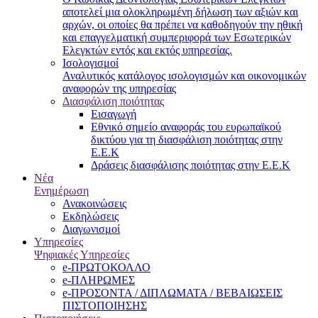
αποτελεί μια ολοκληρωμένη δήλωση των αξιών και
αρχών, οι οποίες θα πρέπει να καθοδηγούν την ηθική
και επαγγελματική συμπεριφορά των Εσωτερικών
Ελεγκτών εντός και εκτός υπηρεσίας.
Ισολογισμοί
Αναλυτικός κατάλογος ισολογισμών και οικονομικών
αναφορών της υπηρεσίας
Διασφάλιση ποιότητας
Εισαγωγή
Εθνικό σημείο αναφοράς του ευρωπαϊκού
δικτύου για τη διασφάλιση ποιότητας στην
Ε.Ε.Κ
Δράσεις διασφάλισης ποιότητας στην Ε.Ε.Κ
Νέα
Ενημέρωση
Ανακοινώσεις
Εκδηλώσεις
Διαγωνισμοί
Υπηρεσίες
Ψηφιακές Υπηρεσίες
e-ΠΡΩΤΟΚΟΛΛΟ
e-ΠΛΗΡΩΜΕΣ
e-ΠΡΟΣΟΝΤΑ / ΔΙΠΛΩΜΑΤΑ / ΒΕΒΑΙΩΣΕΙΣ
ΠΙΣΤΟΠΟΙΗΣΗΣ