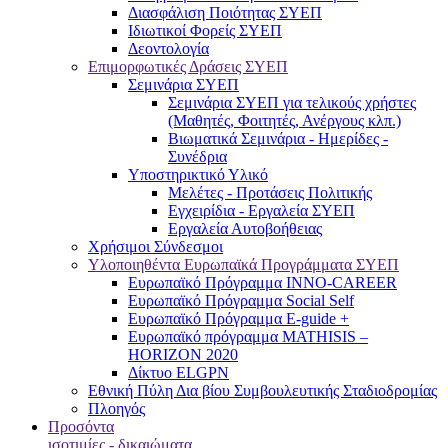
Διασφάλιση Ποιότητας ΣΥΕΠ
Ιδιωτικοί Φορείς ΣΥΕΠ
Δεοντολογία
Επιμορφωτικές Δράσεις ΣΥΕΠ
Σεμινάρια ΣΥΕΠ
Σεμινάρια ΣΥΕΠ για τελικούς χρήστες
(Μαθητές, Φοιτητές, Ανέργους κλπ.)
Βιωματικά Σεμινάρια - Ημερίδες -
Συνέδρια
Υποστηρικτικό Υλικό
Μελέτες - Προτάσεις Πολιτικής
Εγχειρίδια - Εργαλεία ΣΥΕΠ
Εργαλεία Αυτοβοήθειας
Χρήσιμοι Σύνδεσμοι
Υλοποιηθέντα Ευρωπαϊκά Προγράμματα ΣΥΕΠ
Ευρωπαϊκό Πρόγραμμα INNO-CAREER
Ευρωπαϊκό Πρόγραμμα Social Self
Ευρωπαϊκό Πρόγραμμα E-guide +
Ευρωπαϊκό πρόγραμμα MATHISIS –
HORIZON 2020
Δίκτυο ELGPN
Εθνική Πύλη Δια βίου Συμβουλευτικής Σταδιοδρομίας
Πλοηγός
Προσόντα
ισοτιμίες - δικαιώματα