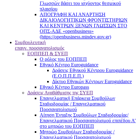
Γλωσσών βάσει του ισχύοντος θεσμικού
πλαισίου
ΑΠΟΓΡΑΦΗ ΚΑΙ ΑΝΑΡΤΗΣΗ
ΔΙΚΑΙΟΛΟΓΗΤΙΚΩΝ ΦΡΟΝΤΙΣΤΗΡΙΩΝ
ΚΑΙ ΚΕΝΤΡΩΝ ΞΕΝΩΝ ΓΛΩΣΣΩΝ ΣΤΟ
ΟΠΣ-ΑΔΕ «openbusiness»
(https://openbusiness.mindev.gov.gr)
Συμβουλευτική
επαγγ. προσανατολισμός
ΕΟΠΠΕΠ & ΣΥΕΠ
Ο ρόλος του ΕΟΠΠΕΠ
Εθνικό Κέντρο Euroguidance
Δράσεις Εθνικού Κέντρου Euroguidance
(Ε.Ο.Π.Π.Ε.Π.)
Δίκτυο Εθνικών Κέντρων Euroguidance
Εθνικό Κέντρο Europass
Δράσεις Αναβάθμισης της ΣΥΕΠ
Επαγγελματική Επάρκεια Συμβούλων
Σταδιοδρομίας / Επαγγελματικού
Προσανατολισμού
Αίτηση Ένταξης Συμβούλων Σταδιοδρομίας/
Επαγγελματικού Προσανατολισμού επιπέδου Α’
στο μητρώο του ΕΟΠΠΕΠ
Μητρώο Συμβούλων Σταδιοδρομίας /
Επαγγελματικού Προσανατολισμού