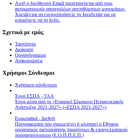
Αυτή η διεύθυνση Email προστατεύεται από τους
αυτοματισμούς αποστολέων ανεπιθύμητων μηνυμάτων.
Χρειάζεται να ενεργοποιήσετε τη JavaScript για να
μπορέσετε να τη δείτε.
Σχετικά με εμάς
Ταυτότητα
Διοίκηση
Οργανόγραμμα
Ανακοινώσεις
Χρήσιμοι Σύνδεσμοι
Χρήσιμοι σύνδεσμοι
Έργα ΕΣΠΑ - ΤΑΑ
Έργα μέσα από το «Εταιρικό Σύμφωνο Περιφερειακής
Ανάπτυξης 2021-2027» («ΕΣΠΑ 2021-2027»)
Ευρωπαϊκά - Διεθνή
Προγραμματα που συμμετέχει ή υλοποιεί ο Εθνικος
οργανισμός πιστοποίησης προσόντων & επαγγελματικού
προσανατολισμου (Ε.Ο.Π.Π.Ε.Π.)