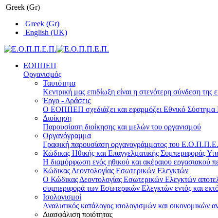
Greek (Gr)
Greek (Gr)
English (UK)
ΕΟΠΠΕΠ
Οργανισμός
Ταυτότητα
Κεντρική μας επιδίωξη είναι η στενότερη σύνδεση της ε
Έργο - Δράσεις
Ο ΕΟΠΠΕΠ σχεδιάζει και εφαρμόζει Eθνικό Σύστημα Π
Διοίκηση
Παρουσίαση διοίκησης και μελών του οργανισμού
Οργανόγραμμα
Γραφική παρουσίαση οργανογράμματος του Ε.Ο.Π.Π.Ε.Π
Κώδικας Ηθικής και Επαγγελματικής Συμπεριφοράς Υ
Η διαμόρφωση ενός ηθικού και ακέραιου εργασιακού πε
Κώδικας Δεοντολογίας Εσωτερικών Ελεγκτών
Ο Κώδικας Δεοντολογίας Εσωτερικών Ελεγκτών αποτελε
συμπεριφορά των Εσωτερικών Ελεγκτών εντός και εκτό
Ισολογισμοί
Αναλυτικός κατάλογος ισολογισμών και οικονομικών α
Διασφάλιση ποιότητας