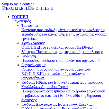
Skip to main content
ΕΟΠΠΕΠ
Οργανισμός
Ταυτότητα
Κεντρική μας επιδίωξη είναι η στενότερη σύνδεση της
εκπαίδευσης και κατάρτισης με τις ανάγκες της αγοράς
εργασίας.
Έργο - Δράσεις
Ο ΕΟΠΠΕΠ σχεδιάζει και εφαρμόζει Eθνικό
Σύστημα Πιστοποίησης της μη-τυπικής εκπαίδευσης
Διοίκηση
Παρουσίαση διοίκησης και μελών του οργανισμού
Οργανόγραμμα
Γραφική παρουσίαση οργανογράμματος του
Ε.Ο.Π.Π.Ε.Π. και αναλυτικός κατάλογος
υπηρετούντων.
Κώδικας Ηθικής και Επαγγελματικής Συμπεριφοράς
Υπαλλήλων Δημοσίου Τομέα
Η διαμόρφωση ενός ηθικού και ακέραιου εργασιακού
περιβάλλοντος αποτελεί θεμέλιο λίθο της δημόσιας
διοίκησης
Κώδικας Δεοντολογίας Εσωτερικών Ελεγκτών
Ο Κώδικας Δεοντολογίας Εσωτερικών Ελεγκτών