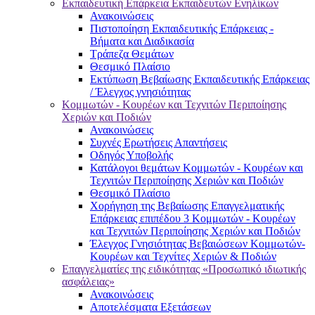
Εκπαιδευτική Επάρκεια Εκπαιδευτών Ενηλίκων
Ανακοινώσεις
Πιστοποίηση Εκπαιδευτικής Επάρκειας -
Βήματα και Διαδικασία
Τράπεζα Θεμάτων
Θεσμικό Πλαίσιο
Εκτύπωση Βεβαίωσης Εκπαιδευτικής Επάρκειας
/ Έλεγχος γνησιότητας
Κομμωτών - Κουρέων και Τεχνιτών Περιποίησης
Χεριών και Ποδιών
Ανακοινώσεις
Συχνές Ερωτήσεις Απαντήσεις
Οδηγός Υποβολής
Κατάλογοι θεμάτων Κομμωτών - Κουρέων και
Τεχνιτών Περιποίησης Χεριών και Ποδιών
Θεσμικό Πλαίσιο
Χορήγηση της Βεβαίωσης Επαγγελματικής
Επάρκειας επιπέδου 3 Κομμωτών - Κουρέων
και Τεχνιτών Περιποίησης Χεριών και Ποδιών
Έλεγχος Γνησιότητας Βεβαιώσεων Κομμωτών-
Κουρέων και Τεχνίτες Χεριών & Ποδιών
Επαγγελματίες της ειδικότητας «Προσωπικό ιδιωτικής
ασφάλειας»
Ανακοινώσεις
Αποτελέσματα Εξετάσεων