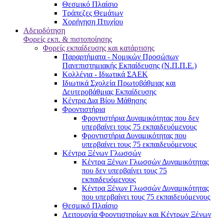
Θεσμικό Πλαίσιο
Τράπεζες Θεμάτων
Χορήγηση Πτυχίου
Αδειοδότηση
Φορείς εκπ. & πιστοποίησης
Φορείς εκπαίδευσης και κατάρτισης
Παραρτήματα - Νομικών Προσώπων
Πανεπιστημιακής Εκπαίδευσης (Ν.Π.Π.Ε.)
Κολλέγια - Ιδιωτικά ΣΑΕΚ
Ιδιωτικά Σχολεία Πρωτοβάθμιας και
Δευτεροβάθμιας Εκπαίδευσης
Κέντρα Δια Βίου Μάθησης
Φροντιστήρια
Φροντιστήρια Δυναμικότητας που δεν
υπερβαίνει τους 75 εκπαιδευόμενους
Φροντιστήρια Δυναμικότητας που
υπερβαίνει τους 75 εκπαιδευόμενους
Κέντρα Ξένων Γλωσσών
Kέντρα Ξένων Γλωσσών Δυναμικότητας
που δεν υπερβαίνει τους 75
εκπαιδευόμενους
Kέντρα Ξένων Γλωσσών Δυναμικότητας
που υπερβαίνει τους 75 εκπαιδευόμενους
Θεσμικό Πλαίσιο
Λειτουργία Φροντιστηρίων και Κέντρων Ξένων