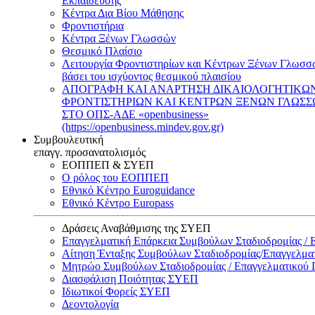
Εκπαίδευσης
Κέντρα Δια Βίου Μάθησης
Φροντιστήρια
Κέντρα Ξένων Γλωσσών
Θεσμικό Πλαίσιο
Λειτουργία Φροντιστηρίων και Κέντρων Ξένων Γλωσσ
βάσει του ισχύοντος θεσμικού πλαισίου
ΑΠΟΓΡΑΦΗ ΚΑΙ ΑΝΑΡΤΗΣΗ ΔΙΚΑΙΟΛΟΓΗΤΙΚΩ
ΦΡΟΝΤΙΣΤΗΡΙΩΝ ΚΑΙ ΚΕΝΤΡΩΝ ΞΕΝΩΝ ΓΛΩΣ
ΣΤΟ ΟΠΣ-ΑΔΕ «openbusiness»
(https://openbusiness.mindev.gov.gr)
Συμβουλευτική
επαγγ. προσανατολισμός
ΕΟΠΠΕΠ & ΣΥΕΠ
Ο ρόλος του ΕΟΠΠΕΠ
Εθνικό Κέντρο Euroguidance
Εθνικό Κέντρο Europass
Δράσεις Αναβάθμισης της ΣΥΕΠ
Επαγγελματική Επάρκεια Συμβούλων Σταδιοδρομίας /
Αίτηση Ένταξης Συμβούλων Σταδιοδρομίας/Επαγγελμ
Μητρώο Συμβούλων Σταδιοδρομίας / Επαγγελματικού
Διασφάλιση Ποιότητας ΣΥΕΠ
Ιδιωτικοί Φορείς ΣΥΕΠ
Δεοντολογία