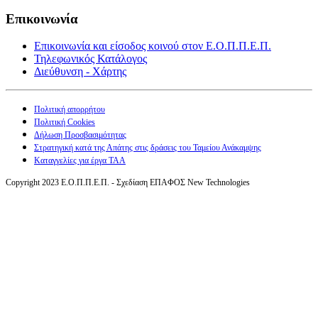
Επικοινωνία
Επικοινωνία και είσοδος κοινού στον Ε.Ο.Π.Π.Ε.Π.
Τηλεφωνικός Κατάλογος
Διεύθυνση - Χάρτης
Πολιτική απορρήτου
Πολιτική Cookies
Δήλωση Προσβασιμότητας
Στρατηγική κατά της Απάτης στις δράσεις του Ταμείου Ανάκαμψης
Καταγγελίες για έργα ΤΑΑ
Copyright 2023 Ε.Ο.Π.Π.Ε.Π. - Σχεδίαση ΕΠΑΦΟΣ New Technologies