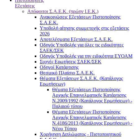
Πιστοποιήσεις
Εξετάσεις
Απόφοιτοι Σ.Α.Ε.Κ. (πρώην Ι.Ε.Κ.)
Ανακοινώσεις Εξετάσεων Πιστοποίησης
Σ.Α.Ε.Κ.
Υποβολή αίτησης συμμετοχής στις εξετάσεις
2026
Αποτελέσματα Εξετάσεων Σ.Α.Ε.Κ.
Οδηγός Υποβολής για όλες τις ειδικότητες
ΣΑΕΚ/ΣΕΚ
Οδηγός Υποβολής για την ειδικότητα ΕΥΟΑΜ
Συχνές Ερωτήσεις ΣΑΕΚ/ΣΕΚ
Οδηγοί Κατάρτισης
Θεσμικό Πλαίσιο Σ.Α.Ε.Κ.
Θέματα Εξετάσεων Σ.Α.Ε.Κ. (Κατάλογος
Ερωτήσεων)
Θέματα Εξετάσεων Πιστοποίησης
Αρχικής Επαγγελματικής Κατάρτισης
Ν.2009/1992 (Κατάλογος Ερωτήσεων) -
Παλαιού τύπου
Θέματα Εξετάσεων Πιστοποίησης
Αρχικής Επαγγελματικής Κατάρτισης
Ν.4186/2013 (Κατάλογος Ερωτήσεων) -
Νέου Τύπου
Χορήγηση Διπλώματος - Πιστοποιητικού