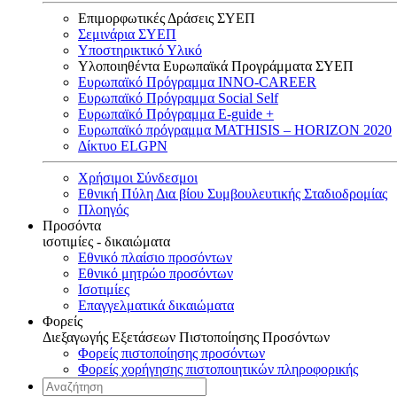
Επιμορφωτικές Δράσεις ΣΥΕΠ
Σεμινάρια ΣΥΕΠ
Υποστηρικτικό Υλικό
Υλοποιηθέντα Ευρωπαϊκά Προγράμματα ΣΥΕΠ
Ευρωπαϊκό Πρόγραμμα INNO-CAREER
Ευρωπαϊκό Πρόγραμμα Social Self
Ευρωπαϊκό Πρόγραμμα E-guide +
Ευρωπαϊκό πρόγραμμα MATHISIS – HORIZON 2020
Δίκτυο ELGPN
Χρήσιμοι Σύνδεσμοι
Εθνική Πύλη Δια βίου Συμβουλευτικής Σταδιοδρομίας
Πλοηγός
Προσόντα
ισοτιμίες - δικαιώματα
Εθνικό πλαίσιο προσόντων
Εθνικό μητρώο προσόντων
Ισοτιμίες
Επαγγελματικά δικαιώματα
Φορείς
Διεξαγωγής Εξετάσεων Πιστοποίησης Προσόντων
Φορείς πιστοποίησης προσόντων
Φορείς χορήγησης πιστοποιητικών πληροφορικής