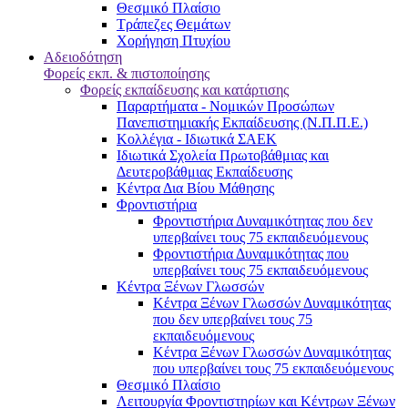
Θεσμικό Πλαίσιο
Τράπεζες Θεμάτων
Χορήγηση Πτυχίου
Αδειοδότηση
Φορείς εκπ. & πιστοποίησης
Φορείς εκπαίδευσης και κατάρτισης
Παραρτήματα - Νομικών Προσώπων
Πανεπιστημιακής Εκπαίδευσης (Ν.Π.Π.Ε.)
Κολλέγια - Ιδιωτικά ΣΑΕΚ
Ιδιωτικά Σχολεία Πρωτοβάθμιας και
Δευτεροβάθμιας Εκπαίδευσης
Κέντρα Δια Βίου Μάθησης
Φροντιστήρια
Φροντιστήρια Δυναμικότητας που δεν
υπερβαίνει τους 75 εκπαιδευόμενους
Φροντιστήρια Δυναμικότητας που
υπερβαίνει τους 75 εκπαιδευόμενους
Κέντρα Ξένων Γλωσσών
Kέντρα Ξένων Γλωσσών Δυναμικότητας
που δεν υπερβαίνει τους 75
εκπαιδευόμενους
Kέντρα Ξένων Γλωσσών Δυναμικότητας
που υπερβαίνει τους 75 εκπαιδευόμενους
Θεσμικό Πλαίσιο
Λειτουργία Φροντιστηρίων και Κέντρων Ξένων