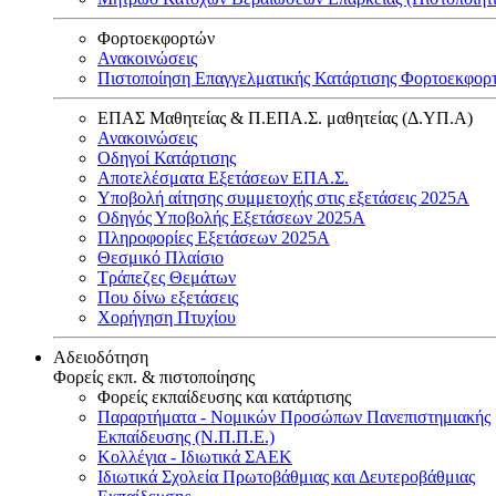
Φορτοεκφορτών
Ανακοινώσεις
Πιστοποίηση Επαγγελματικής Κατάρτισης Φορτοεκφορ
ΕΠΑΣ Μαθητείας & Π.ΕΠΑ.Σ. μαθητείας (Δ.ΥΠ.Α)
Ανακοινώσεις
Oδηγοί Κατάρτισης
Αποτελέσματα Εξετάσεων ΕΠΑ.Σ.
Υποβολή αίτησης συμμετοχής στις εξετάσεις 2025Α
Οδηγός Υποβολής Εξετάσεων 2025A
Πληροφορίες Εξετάσεων 2025Α
Θεσμικό Πλαίσιο
Τράπεζες Θεμάτων
Που δίνω εξετάσεις
Χορήγηση Πτυχίου
Αδειοδότηση
Φορείς εκπ. & πιστοποίησης
Φορείς εκπαίδευσης και κατάρτισης
Παραρτήματα - Νομικών Προσώπων Πανεπιστημιακής
Εκπαίδευσης (Ν.Π.Π.Ε.)
Κολλέγια - Ιδιωτικά ΣΑΕΚ
Ιδιωτικά Σχολεία Πρωτοβάθμιας και Δευτεροβάθμιας