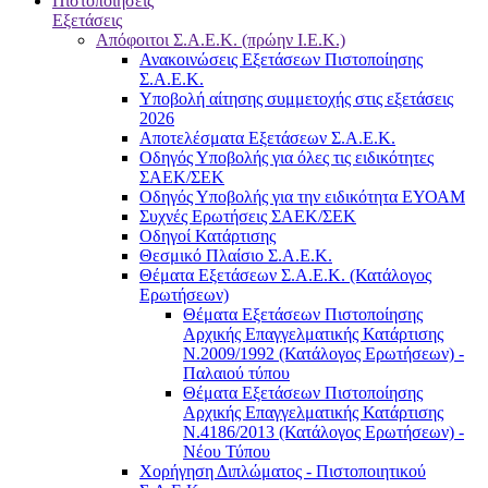
Πιστοποιήσεις
Εξετάσεις
Απόφοιτοι Σ.Α.Ε.Κ. (πρώην Ι.Ε.Κ.)
Ανακοινώσεις Εξετάσεων Πιστοποίησης
Σ.Α.Ε.Κ.
Υποβολή αίτησης συμμετοχής στις εξετάσεις
2026
Αποτελέσματα Εξετάσεων Σ.Α.Ε.Κ.
Οδηγός Υποβολής για όλες τις ειδικότητες
ΣΑΕΚ/ΣΕΚ
Οδηγός Υποβολής για την ειδικότητα ΕΥΟΑΜ
Συχνές Ερωτήσεις ΣΑΕΚ/ΣΕΚ
Οδηγοί Κατάρτισης
Θεσμικό Πλαίσιο Σ.Α.Ε.Κ.
Θέματα Εξετάσεων Σ.Α.Ε.Κ. (Κατάλογος
Ερωτήσεων)
Θέματα Εξετάσεων Πιστοποίησης
Αρχικής Επαγγελματικής Κατάρτισης
Ν.2009/1992 (Κατάλογος Ερωτήσεων) -
Παλαιού τύπου
Θέματα Εξετάσεων Πιστοποίησης
Αρχικής Επαγγελματικής Κατάρτισης
Ν.4186/2013 (Κατάλογος Ερωτήσεων) -
Νέου Τύπου
Χορήγηση Διπλώματος - Πιστοποιητικού