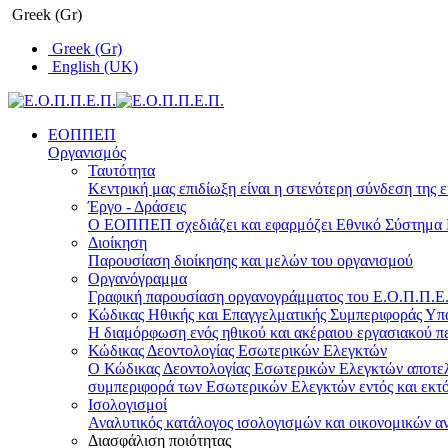
Greek (Gr)
Greek (Gr)
English (UK)
ΕΟΠΠΕΠ
Οργανισμός
Ταυτότητα
Κεντρική μας επιδίωξη είναι η στενότερη σύνδεση της ε
Έργο - Δράσεις
Ο ΕΟΠΠΕΠ σχεδιάζει και εφαρμόζει Eθνικό Σύστημα Π
Διοίκηση
Παρουσίαση διοίκησης και μελών του οργανισμού
Οργανόγραμμα
Γραφική παρουσίαση οργανογράμματος του Ε.Ο.Π.Π.Ε.Π
Κώδικας Ηθικής και Επαγγελματικής Συμπεριφοράς Υ
Η διαμόρφωση ενός ηθικού και ακέραιου εργασιακού πε
Κώδικας Δεοντολογίας Εσωτερικών Ελεγκτών
Ο Κώδικας Δεοντολογίας Εσωτερικών Ελεγκτών αποτελε
συμπεριφορά των Εσωτερικών Ελεγκτών εντός και εκτό
Ισολογισμοί
Αναλυτικός κατάλογος ισολογισμών και οικονομικών α
Διασφάλιση ποιότητας