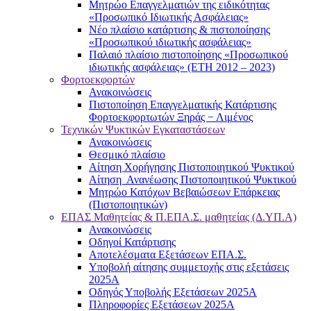
Μητρώο Επαγγελματιών της ειδικότητας
«Προσωπικό Ιδιωτικής Ασφάλειας»
Νέο πλαίσιο κατάρτισης & πιστοποίησης
«Προσωπικού ιδιωτικής ασφάλειας»
Παλαιό πλαίσιο πιστοποίησης «Προσωπικού
ιδιωτικής ασφάλειας» (ΕΤΗ 2012 – 2023)
Φορτοεκφορτών
Ανακοινώσεις
Πιστοποίηση Επαγγελματικής Κατάρτισης
Φορτοεκφορτωτών Ξηράς − Λιμένος
Τεχνικών Ψυκτικών Εγκαταστάσεων
Ανακοινώσεις
Θεσμικό πλαίσιο
Αίτηση Χορήγησης Πιστοποιητικού Ψυκτικού
Αίτηση Ανανέωσης Πιστοποιητικού Ψυκτικού
Μητρώο Κατόχων Βεβαιώσεων Επάρκειας
(Πιστοποιητικών)
ΕΠΑΣ Μαθητείας & Π.ΕΠΑ.Σ. μαθητείας (Δ.ΥΠ.Α)
Ανακοινώσεις
Oδηγοί Κατάρτισης
Αποτελέσματα Εξετάσεων ΕΠΑ.Σ.
Υποβολή αίτησης συμμετοχής στις εξετάσεις
2025Α
Οδηγός Υποβολής Εξετάσεων 2025A
Πληροφορίες Εξετάσεων 2025Α