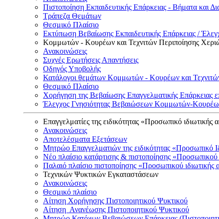
Πιστοποίηση Εκπαιδευτικής Επάρκειας - Βήματα και Δι
Τράπεζα Θεμάτων
Θεσμικό Πλαίσιο
Εκτύπωση Βεβαίωσης Εκπαιδευτικής Επάρκειας / Έλεγχ
Κομμωτών - Κουρέων και Τεχνιτών Περιποίησης Χερι
Ανακοινώσεις
Συχνές Ερωτήσεις Απαντήσεις
Οδηγός Υποβολής
Κατάλογοι θεμάτων Κομμωτών - Κουρέων και Τεχνιτώ
Θεσμικό Πλαίσιο
Χορήγηση της Βεβαίωσης Επαγγελματικής Επάρκειας ε
Έλεγχος Γνησιότητας Βεβαιώσεων Κομμωτών-Κουρέων
Επαγγελματίες της ειδικότητας «Προσωπικό ιδιωτικής 
Ανακοινώσεις
Αποτελέσματα Εξετάσεων
Μητρώο Επαγγελματιών της ειδικότητας «Προσωπικό Ι
Νέο πλαίσιο κατάρτισης & πιστοποίησης «Προσωπικού 
Παλαιό πλαίσιο πιστοποίησης «Προσωπικού ιδιωτικής 
Τεχνικών Ψυκτικών Εγκαταστάσεων
Ανακοινώσεις
Θεσμικό πλαίσιο
Αίτηση Χορήγησης Πιστοποιητικού Ψυκτικού
Αίτηση Ανανέωσης Πιστοποιητικού Ψυκτικού
Μητρώο Κατόχων Βεβαιώσεων Επάρκειας (Πιστοποιητ