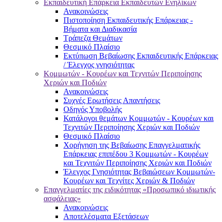
Εκπαιδευτική Επάρκεια Εκπαιδευτών Ενηλίκων
Ανακοινώσεις
Πιστοποίηση Εκπαιδευτικής Επάρκειας -
Βήματα και Διαδικασία
Τράπεζα Θεμάτων
Θεσμικό Πλαίσιο
Εκτύπωση Βεβαίωσης Εκπαιδευτικής Επάρκειας
/ Έλεγχος γνησιότητας
Κομμωτών - Κουρέων και Τεχνιτών Περιποίησης
Χεριών και Ποδιών
Ανακοινώσεις
Συχνές Ερωτήσεις Απαντήσεις
Οδηγός Υποβολής
Κατάλογοι θεμάτων Κομμωτών - Κουρέων και
Τεχνιτών Περιποίησης Χεριών και Ποδιών
Θεσμικό Πλαίσιο
Χορήγηση της Βεβαίωσης Επαγγελματικής
Επάρκειας επιπέδου 3 Κομμωτών - Κουρέων
και Τεχνιτών Περιποίησης Χεριών και Ποδιών
Έλεγχος Γνησιότητας Βεβαιώσεων Κομμωτών-
Κουρέων και Τεχνίτες Χεριών & Ποδιών
Επαγγελματίες της ειδικότητας «Προσωπικό ιδιωτικής
ασφάλειας»
Ανακοινώσεις
Αποτελέσματα Εξετάσεων