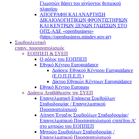
Γλωσσών βάσει του ισχύοντος θεσμικού
πλαισίου
ΑΠΟΓΡΑΦΗ ΚΑΙ ΑΝΑΡΤΗΣΗ
ΔΙΚΑΙΟΛΟΓΗΤΙΚΩΝ ΦΡΟΝΤΙΣΤΗΡΙΩΝ
ΚΑΙ ΚΕΝΤΡΩΝ ΞΕΝΩΝ ΓΛΩΣΣΩΝ ΣΤΟ
ΟΠΣ-ΑΔΕ «openbusiness»
(https://openbusiness.mindev.gov.gr)
Συμβουλευτική
επαγγ. προσανατολισμός
ΕΟΠΠΕΠ & ΣΥΕΠ
Ο ρόλος του ΕΟΠΠΕΠ
Εθνικό Κέντρο Euroguidance
Δράσεις Εθνικού Κέντρου Euroguidance
(Ε.Ο.Π.Π.Ε.Π.)
Δίκτυο Εθνικών Κέντρων Euroguidance
Εθνικό Κέντρο Europass
Δράσεις Αναβάθμισης της ΣΥΕΠ
Επαγγελματική Επάρκεια Συμβούλων
Σταδιοδρομίας / Επαγγελματικού
Προσανατολισμού
Αίτηση Ένταξης Συμβούλων Σταδιοδρομίας/
Επαγγελματικού Προσανατολισμού επιπέδου Α’
στο μητρώο του ΕΟΠΠΕΠ
Μητρώο Συμβούλων Σταδιοδρομίας /
Επαγγελματικού Προσανατολισμού