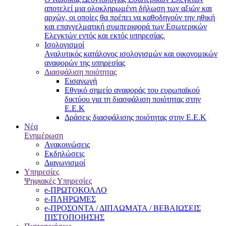
αποτελεί μια ολοκληρωμένη δήλωση των αξιών και
αρχών, οι οποίες θα πρέπει να καθοδηγούν την ηθική
και επαγγελματική συμπεριφορά των Εσωτερικών
Ελεγκτών εντός και εκτός υπηρεσίας.
Ισολογισμοί
Αναλυτικός κατάλογος ισολογισμών και οικονομικών
αναφορών της υπηρεσίας
Διασφάλιση ποιότητας
Εισαγωγή
Εθνικό σημείο αναφοράς του ευρωπαϊκού
δικτύου για τη διασφάλιση ποιότητας στην
Ε.Ε.Κ
Δράσεις διασφάλισης ποιότητας στην Ε.Ε.Κ
Νέα
Ενημέρωση
Ανακοινώσεις
Εκδηλώσεις
Διαγωνισμοί
Υπηρεσίες
Ψηφιακές Υπηρεσίες
e-ΠΡΩΤΟΚΟΛΛΟ
e-ΠΛΗΡΩΜΕΣ
e-ΠΡΟΣΟΝΤΑ / ΔΙΠΛΩΜΑΤΑ / ΒΕΒΑΙΩΣΕΙΣ
ΠΙΣΤΟΠΟΙΗΣΗΣ