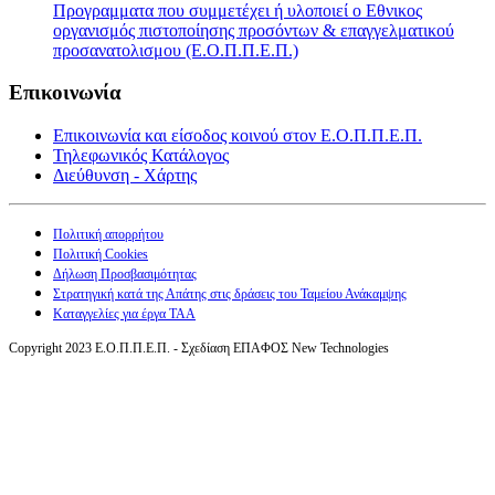
Προγραμματα που συμμετέχει ή υλοποιεί ο Εθνικος
οργανισμός πιστοποίησης προσόντων & επαγγελματικού
προσανατολισμου (Ε.Ο.Π.Π.Ε.Π.)
Επικοινωνία
Επικοινωνία και είσοδος κοινού στον Ε.Ο.Π.Π.Ε.Π.
Τηλεφωνικός Κατάλογος
Διεύθυνση - Χάρτης
Πολιτική απορρήτου
Πολιτική Cookies
Δήλωση Προσβασιμότητας
Στρατηγική κατά της Απάτης στις δράσεις του Ταμείου Ανάκαμψης
Καταγγελίες για έργα ΤΑΑ
Copyright 2023 Ε.Ο.Π.Π.Ε.Π. - Σχεδίαση ΕΠΑΦΟΣ New Technologies