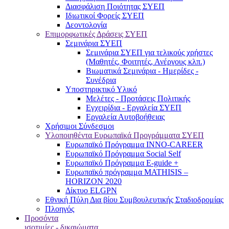
Διασφάλιση Ποιότητας ΣΥΕΠ
Ιδιωτικοί Φορείς ΣΥΕΠ
Δεοντολογία
Επιμορφωτικές Δράσεις ΣΥΕΠ
Σεμινάρια ΣΥΕΠ
Σεμινάρια ΣΥΕΠ για τελικούς χρήστες
(Μαθητές, Φοιτητές, Ανέργους κλπ.)
Βιωματικά Σεμινάρια - Ημερίδες -
Συνέδρια
Υποστηρικτικό Υλικό
Μελέτες - Προτάσεις Πολιτικής
Εγχειρίδια - Εργαλεία ΣΥΕΠ
Εργαλεία Αυτοβοήθειας
Χρήσιμοι Σύνδεσμοι
Υλοποιηθέντα Ευρωπαϊκά Προγράμματα ΣΥΕΠ
Ευρωπαϊκό Πρόγραμμα INNO-CAREER
Ευρωπαϊκό Πρόγραμμα Social Self
Ευρωπαϊκό Πρόγραμμα E-guide +
Ευρωπαϊκό πρόγραμμα MATHISIS –
HORIZON 2020
Δίκτυο ELGPN
Εθνική Πύλη Δια βίου Συμβουλευτικής Σταδιοδρομίας
Πλοηγός
Προσόντα
ισοτιμίες - δικαιώματα