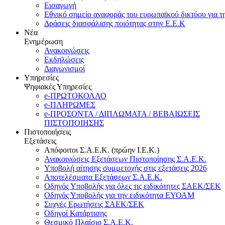
Εισαγωγή
Εθνικό σημείο αναφοράς του ευρωπαϊκού δικτύου για τ
Δράσεις διασφάλισης ποιότητας στην Ε.Ε.Κ
Νέα
Ενημέρωση
Ανακοινώσεις
Εκδηλώσεις
Διαγωνισμοί
Υπηρεσίες
Ψηφιακές Υπηρεσίες
e-ΠΡΩΤΟΚΟΛΛΟ
e-ΠΛΗΡΩΜΕΣ
e-ΠΡΟΣΟΝΤΑ / ΔΙΠΛΩΜΑΤΑ / ΒΕΒΑΙΩΣΕΙΣ
ΠΙΣΤΟΠΟΙΗΣΗΣ
Πιστοποιήσεις
Εξετάσεις
Απόφοιτοι Σ.Α.Ε.Κ. (πρώην Ι.Ε.Κ.)
Ανακοινώσεις Εξετάσεων Πιστοποίησης Σ.Α.Ε.Κ.
Υποβολή αίτησης συμμετοχής στις εξετάσεις 2026
Αποτελέσματα Εξετάσεων Σ.Α.Ε.Κ.
Οδηγός Υποβολής για όλες τις ειδικότητες ΣΑΕΚ/ΣΕΚ
Οδηγός Υποβολής για την ειδικότητα ΕΥΟΑΜ
Συχνές Ερωτήσεις ΣΑΕΚ/ΣΕΚ
Οδηγοί Κατάρτισης
Θεσμικό Πλαίσιο Σ.Α.Ε.Κ.