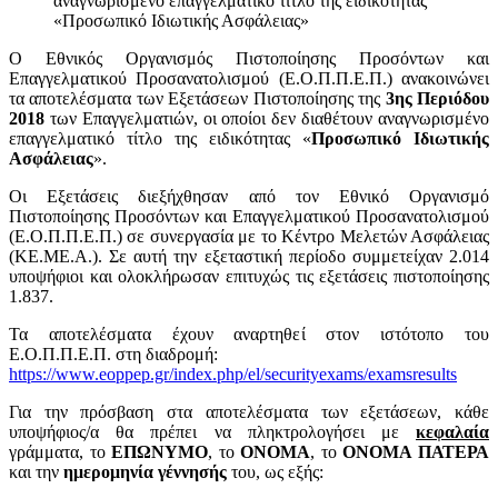
αναγνωρισμένο επαγγελματικό τίτλο της ειδικότητας
«Προσωπικό Ιδιωτικής Ασφάλειας»
Ο Εθνικός Οργανισμός Πιστοποίησης Προσόντων και
Επαγγελματικού Προσανατολισμού (Ε.Ο.Π.Π.Ε.Π.) ανακοινώνει
τα αποτελέσματα των Εξετάσεων Πιστοποίησης της
3ης Περιόδου
2018
των Επαγγελματιών, οι οποίοι δεν διαθέτουν αναγνωρισμένο
επαγγελματικό τίτλο της ειδικότητας «
Προσωπικό Ιδιωτικής
Ασφάλειας
».
Οι Εξετάσεις διεξήχθησαν από τον Εθνικό Οργανισμό
Πιστοποίησης Προσόντων και Επαγγελματικού Προσανατολισμού
(Ε.Ο.Π.Π.Ε.Π.) σε συνεργασία με το Κέντρο Μελετών Ασφάλειας
(ΚΕ.ΜΕ.Α.). Σε αυτή την εξεταστική περίοδο συμμετείχαν 2.014
υποψήφιοι και ολοκλήρωσαν επιτυχώς τις εξετάσεις πιστοποίησης
1.837.
Τα αποτελέσματα έχουν αναρτηθεί στον ιστότοπο του
Ε.Ο.Π.Π.Ε.Π. στη διαδρομή:
https://www.eoppep.gr/index.php/el/securityexams/examsresults
Για την πρόσβαση στα αποτελέσματα των εξετάσεων, κάθε
υποψήφιος/α θα πρέπει να πληκτρολογήσει με
κεφαλαία
γράμματα, το
ΕΠΩΝΥΜΟ
, το
ΟΝΟΜΑ
, το
ΟΝΟΜΑ ΠΑΤΕΡΑ
και την
ημερομηνία γέννησής
του, ως εξής: