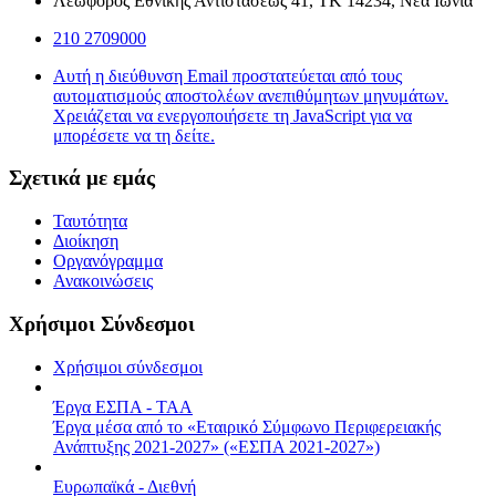
Λεωφόρος Εθνικής Αντιστάσεως 41, ΤΚ 14234, Νέα Ιωνία
210 2709000
Αυτή η διεύθυνση Email προστατεύεται από τους
αυτοματισμούς αποστολέων ανεπιθύμητων μηνυμάτων.
Χρειάζεται να ενεργοποιήσετε τη JavaScript για να
μπορέσετε να τη δείτε.
Σχετικά με εμάς
Ταυτότητα
Διοίκηση
Οργανόγραμμα
Ανακοινώσεις
Χρήσιμοι Σύνδεσμοι
Χρήσιμοι σύνδεσμοι
Έργα ΕΣΠΑ - ΤΑΑ
Έργα μέσα από το «Εταιρικό Σύμφωνο Περιφερειακής
Ανάπτυξης 2021-2027» («ΕΣΠΑ 2021-2027»)
Ευρωπαϊκά - Διεθνή