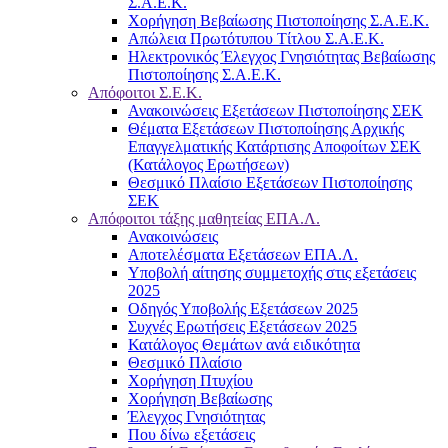
Σ.Α.Ε.Κ.
Χορήγηση Βεβαίωσης Πιστοποίησης Σ.Α.Ε.Κ.
Απώλεια Πρωτότυπου Τίτλου Σ.Α.Ε.Κ.
Ηλεκτρονικός Έλεγχος Γνησιότητας Βεβαίωσης
Πιστοποίησης Σ.Α.Ε.Κ.
Απόφοιτοι Σ.Ε.Κ.
Ανακοινώσεις Εξετάσεων Πιστοποίησης ΣΕΚ
Θέματα Εξετάσεων Πιστοποίησης Αρχικής
Επαγγελματικής Κατάρτισης Αποφοίτων ΣΕΚ
(Κατάλογος Ερωτήσεων)
Θεσμικό Πλαίσιο Εξετάσεων Πιστοποίησης
ΣΕΚ
Απόφοιτοι τάξης μαθητείας ΕΠΑ.Λ.
Ανακοινώσεις
Αποτελέσματα Εξετάσεων ΕΠΑ.Λ.
Υποβολή αίτησης συμμετοχής στις εξετάσεις
2025
Οδηγός Υποβολής Εξετάσεων 2025
Συχνές Ερωτήσεις Εξετάσεων 2025
Κατάλογος Θεμάτων ανά ειδικότητα
Θεσμικό Πλαίσιο
Χορήγηση Πτυχίου
Χορήγηση Βεβαίωσης
Έλεγχος Γνησιότητας
Που δίνω εξετάσεις