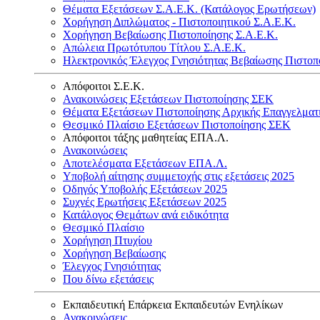
Θέματα Εξετάσεων Σ.Α.Ε.Κ. (Κατάλογος Ερωτήσεων)
Χορήγηση Διπλώματος - Πιστοποιητικού Σ.Α.Ε.Κ.
Χορήγηση Βεβαίωσης Πιστοποίησης Σ.Α.Ε.Κ.
Απώλεια Πρωτότυπου Τίτλου Σ.Α.Ε.Κ.
Ηλεκτρονικός Έλεγχος Γνησιότητας Βεβαίωσης Πιστοπ
Απόφοιτοι Σ.Ε.Κ.
Ανακοινώσεις Εξετάσεων Πιστοποίησης ΣΕΚ
Θέματα Εξετάσεων Πιστοποίησης Αρχικής Επαγγελματ
Θεσμικό Πλαίσιο Εξετάσεων Πιστοποίησης ΣΕΚ
Απόφοιτοι τάξης μαθητείας ΕΠΑ.Λ.
Ανακοινώσεις
Αποτελέσματα Εξετάσεων ΕΠΑ.Λ.
Υποβολή αίτησης συμμετοχής στις εξετάσεις 2025
Οδηγός Υποβολής Εξετάσεων 2025
Συχνές Ερωτήσεις Εξετάσεων 2025
Κατάλογος Θεμάτων ανά ειδικότητα
Θεσμικό Πλαίσιο
Χορήγηση Πτυχίου
Χορήγηση Βεβαίωσης
Έλεγχος Γνησιότητας
Που δίνω εξετάσεις
Εκπαιδευτική Επάρκεια Εκπαιδευτών Ενηλίκων
Ανακοινώσεις