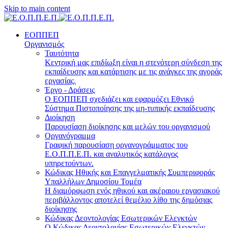
Skip to main content
ΕΟΠΠΕΠ
Οργανισμός
Ταυτότητα
Κεντρική μας επιδίωξη είναι η στενότερη σύνδεση της
εκπαίδευσης και κατάρτισης με τις ανάγκες της αγοράς
εργασίας.
Έργο - Δράσεις
Ο ΕΟΠΠΕΠ σχεδιάζει και εφαρμόζει Eθνικό
Σύστημα Πιστοποίησης της μη-τυπικής εκπαίδευσης
Διοίκηση
Παρουσίαση διοίκησης και μελών του οργανισμού
Οργανόγραμμα
Γραφική παρουσίαση οργανογράμματος του
Ε.Ο.Π.Π.Ε.Π. και αναλυτικός κατάλογος
υπηρετούντων.
Κώδικας Ηθικής και Επαγγελματικής Συμπεριφοράς
Υπαλλήλων Δημοσίου Τομέα
Η διαμόρφωση ενός ηθικού και ακέραιου εργασιακού
περιβάλλοντος αποτελεί θεμέλιο λίθο της δημόσιας
διοίκησης
Κώδικας Δεοντολογίας Εσωτερικών Ελεγκτών
Ο Κώδικας Δεοντολογίας Εσωτερικών Ελεγκτών