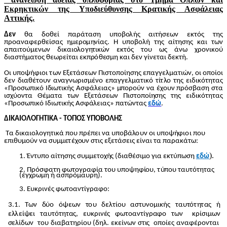
Εκρηκτικών της Υποδιεύθυνσης Κρατικής Ασφάλειας
Αττικής.
Δεν
θα δ
ο
θεί παρά
τ
α
ση
υ
π
ο
β
ο
λ
ή
ς α
ι
τ
ή
σεων εκ
τ
ό
ς
τ
η
ς
π
ρ
ο
α
ν
αφερ
θ
είσας
η
μ
ε
ρ
ο
μ
ην
ί
α
ς. Η υ
π
ο
β
ολ
ή
τ
η
ς α
ί
τ
η
σ
η
ς και
τ
ων
α
παι
τ
ο
ύ
μ
εν
ω
ν δ
ι
και
ο
λο
γ
η
τ
ικών
ε
κ
τ
ό
ς
τ
ο
υ ως ά
ν
ω χ
ρ
ο
ν
ι
κ
ο
ύ
δ
ι
α
σ
τ
ή
μ
α
τ
ο
ς θεω
ρ
είται εκπ
ρ
ό
θ
ε
σ
μ
η και δεν γί
ν
ε
τ
α
ι δεκ
τ
ή
.
Οι υ
π
ο
ψ
ή
φι
ο
ι
τ
ων Ε
ξ
ε
τ
ά
σ
εων
Π
ισ
τ
ο
π
ο
ί
η
σ
η
ς επ
α
γγ
ε
λμ
α
τ
ιώ
ν
,
ο
ι
ο
π
ο
ί
ο
ι
δεν δ
ι
αθέ
τ
ο
υν α
ν
αγ
ν
ωρ
ι
σ
μ
έ
ν
ο επαγγ
ε
λμ
α
τ
ικό
τ
ί
τ
λ
ο
τ
η
ς
ε
ι
δ
ικ
ότ
η
τ
α
ς
«
Π
ρ
ο
σ
ω
πι
κ
ό Ι
δ
ιωτικ
ή
ς Α
σ
φά
λ
ει
α
ς»
μ
π
ο
ρ
ο
ύν
ν
α έχ
ο
υν π
ρ
ό
σβ
α
ση σ
τ
α
ι
σχ
ύ
ο
ν
τ
α Θ
έ
μ
ατα
τ
ων Ε
ξ
ε
τ
άσεων
Π
ισ
τ
ο
π
ο
ί
η
σ
η
ς
τ
η
ς ει
δ
ι
κ
ότ
η
τ
ας
«
Π
ρ
ο
σωπι
κ
ό Ι
δ
ι
ω
τ
ικ
ή
ς Ασφ
ά
λ
ει
α
ς
» πα
τ
ώ
ν
τ
α
ς
εδ
ώ
ΔΙΚΑ
Ι
ΟΛΟΓΗ
ΤΙ
Κ
Α -
Τ
ΟΠ
Ο
Σ ΥΠΟΒΟΛΗΣ
Τα
δ
ι
και
ο
λ
ο
γ
η
τ
ικά
π
ο
υ
π
ρέ
π
ει
ν
α
υ
π
ο
β
ά
λ
ο
υν
ο
ι
υπ
ο
ψ
ή
φι
ο
ι
π
ο
υ
ε
πιθ
υ
μ
ο
ύν
ν
α
σ
υ
μ
μ
ε
τ
έχ
ο
υν
σ
τ
ι
ς ε
ξ
ε
τ
άσεις εί
ν
αι
τ
α παρακ
ά
τ
ω:
).
1
. Έντ
υ
π
ο α
ί
τ
η
σ
η
ς
σ
υ
μ
μ
ε
το
χ
ή
ς (δι
α
θέσ
ιμ
ο για
ε
κ
τ
ύ
πωση
εδ
ώ
2
.
Π
ρ
ό
σφ
α
τ
η φ
ωτ
ο
γραφία
τ
ο
υ υπ
ο
ψ
η
φ
ί
ο
υ,
τ
ύ
π
ο
υ
τ
α
υ
τ
ότ
η
τ
α
ς
(
έ
γχρ
ω
μ
η ή ασ
π
ρ
ό
μ
αυρη).
3
. Ευ
κ
ρι
ν
έ
ς φ
ω
το
α
ν
τ
ίγρα
φ
ο
:
3
.1. Των
δ
ύο
ό
ψεων
τ
ο
υ δε
λ
τ
ί
ο
υ
α
σ
τ
υ
ν
ο
μ
ικ
ή
ς
τ
α
υτ
ότ
η
τ
α
ς ή
ε
λ
λ
εί
ψ
ει
τ
α
υτ
ότ
η
τ
α
ς, ευ
κ
ρι
ν
έ
ς φω
τ
ο
α
ν
τ
ίγρ
α
φο
τ
ων κρ
ί
σ
ιμων
σ
ε
λ
ί
δ
ων
τ
ο
υ
δ
ι
αβ
α
τ
η
ρί
ο
υ
(δ
η
λ
.
ε
κεί
ν
ων
σ
τ
ι
ς
ο
π
ο
ίες α
ν
αφέ
ρ
ο
ν
τ
αι