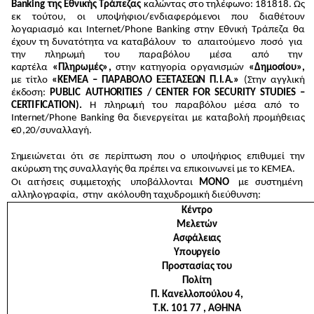
B
an
king τ
η
ς Εθ
νι
κής
Τ
ρά
π
ε
ζ
α
ς
κα
λ
ώ
ν
τ
ας
σ
τ
ο
τ
ηλ
έφω
ν
ο
:
1
8
1
8
1
8
. Ως
εκ
τ
ο
ύ
τ
ο
υ,
ο
ι υ
π
ο
ψ
ή
φ
ιοι
/
εν
δ
ι
α
φ
ε
ρ
ό
μ
ε
ν
ο
ι
π
ο
υ δ
ι
αθέ
τ
ο
υν
λ
ο
γ
α
ριασ
μ
ό κ
α
ι I
n
t
e
r
n
e
t
/P
h
o
n
e Ba
n
ki
n
g σ
τ
η
ν Εθν
ι
κή
Τ
ράπεζα θα
έχ
ο
υν
τ
η δυ
ν
α
τ
ότ
η
τ
α
ν
α κα
τ
αβ
ά
λ
ο
υν
τ
ο
απα
ι
τ
ο
ύ
μ
ενο
π
ο
σό
για
τ
η
ν
π
λ
η
ρω
μ
ή
τ
ο
υ
παρα
β
ό
λ
ο
υ
μ
έσα
α
π
ό
τ
η
ν
κ
α
ρ
τ
έ
λ
α
«
Πλ
η
ρω
μ
έ
ς
»
,
σ
τ
η
ν κ
α
τ
η
γ
ο
ρία
ο
ργα
ν
ι
σ
μ
ών
«
Δ
ημ
ο
σ
ίου
»
,
μ
ε
τ
ί
τ
λ
ο
«
Κ
Ε
Μ
Ε
Α – ΠΑΡ
Α
Β
Ο
Λ
Ο ΕΞ
Ε
Τ
ΑΣ
Ε
Ω
Ν Π
.
Ι
.
Α
.
»
(
Σ
τ
η
ν αγγλ
ι
κή
έκ
δ
ο
σ
η
:
P
U
B
L
I
C A
U
T
H
O
R
I
T
I
ES /
C
E
N
T
ER F
O
R
S
E
C
U
R
I
T
Y
ST
UD
I
ES –
C
E
R
T
I
F
I
C
A
TI
O
N
)
.
Η π
λ
η
ρ
ω
μ
ή
τ
ο
υ π
α
ρα
β
ό
λ
ο
υ
μ
έ
σα α
π
ό
τ
ο
I
n
t
e
r
n
e
t
/
P
h
o
n
e Ba
n
ki
n
g θα δ
ι
ε
ν
εργεί
τ
αι
μ
ε κ
α
τ
α
β
ο
λ
ή πρ
ο
μ
ή
θειας
€
0
,
20
/
συν
α
λ
λ
αγ
ή
.
Σ
η
μ
ειώ
ν
ε
τ
αι
ότ
ι σε πε
ρ
ί
π
τ
ωση π
ο
υ ο
υ
π
ο
ψ
ή
φ
ι
ο
ς
επ
ιθυ
μ
εί
τ
η
ν
ακύρ
ω
ση
τ
η
ς
σ
υν
α
λλ
αγ
ή
ς θα π
ρ
έπει
ν
α επικ
ο
ι
ν
ω
ν
εί
μ
ε
τ
ο
Κ
Ε
Μ
ΕΑ.
Οι
α
ι
τ
ή
σεις
σ
υ
μ
μ
ε
τ
ο
χ
ή
ς υποβά
λ
λο
ν
τ
αι
Μ
ΟΝΟ
μ
ε
σ
υ
σ
τ
η
μ
ένη
αλ
λ
η
λο
γρ
αφί
α
,
σ
τ
η
ν
ακ
όλ
ο
υθη
τ
α
χ
υδ
ρ
ομ
ι
κή δ
ι
εύ
θ
υνσ
η
:
Κ
έ
ν
τρο
Μ
ε
λε
τ
ών
Α
σ
φ
ά
λε
ια
ς
Υπ
ο
υ
ργε
ί
ο
Π
ρ
ο
στ
α
σ
ία
ς τ
ο
υ
Π
ο
λ
ί
τη
Π. Κ
αν
ελ
λ
ο
π
ο
ύ
λ
ο
υ
4
,
Τ
.
Κ
.
1
0
1
7
7 , ΑΘ
ΗΝ
Α