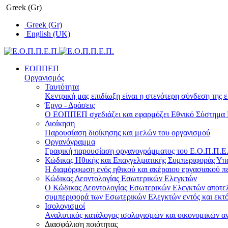
Greek (Gr)
Greek (Gr)
English (UK)
ΕΟΠΠΕΠ
Οργανισμός
Ταυτότητα
Κεντρική μας επιδίωξη είναι η στενότερη σύνδεση της ε
Έργο - Δράσεις
Ο ΕΟΠΠΕΠ σχεδιάζει και εφαρμόζει Eθνικό Σύστημα Π
Διοίκηση
Παρουσίαση διοίκησης και μελών του οργανισμού
Οργανόγραμμα
Γραφική παρουσίαση οργανογράμματος του Ε.Ο.Π.Π.Ε.Π
Κώδικας Ηθικής και Επαγγελματικής Συμπεριφοράς Υ
Η διαμόρφωση ενός ηθικού και ακέραιου εργασιακού πε
Κώδικας Δεοντολογίας Εσωτερικών Ελεγκτών
Ο Κώδικας Δεοντολογίας Εσωτερικών Ελεγκτών αποτελε
συμπεριφορά των Εσωτερικών Ελεγκτών εντός και εκτό
Ισολογισμοί
Αναλυτικός κατάλογος ισολογισμών και οικονομικών α
Διασφάλιση ποιότητας