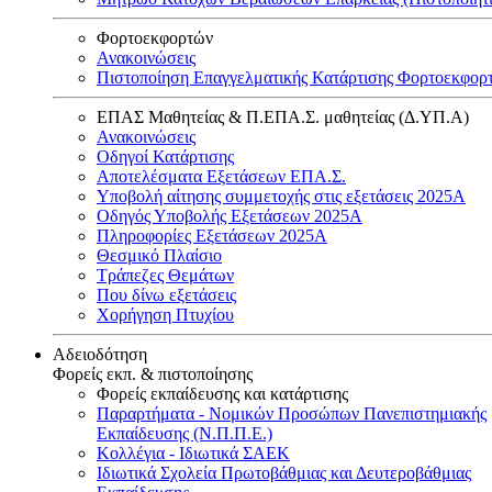
Φορτοεκφορτών
Ανακοινώσεις
Πιστοποίηση Επαγγελματικής Κατάρτισης Φορτοεκφορ
ΕΠΑΣ Μαθητείας & Π.ΕΠΑ.Σ. μαθητείας (Δ.ΥΠ.Α)
Ανακοινώσεις
Oδηγοί Κατάρτισης
Αποτελέσματα Εξετάσεων ΕΠΑ.Σ.
Υποβολή αίτησης συμμετοχής στις εξετάσεις 2025Α
Οδηγός Υποβολής Εξετάσεων 2025A
Πληροφορίες Εξετάσεων 2025Α
Θεσμικό Πλαίσιο
Τράπεζες Θεμάτων
Που δίνω εξετάσεις
Χορήγηση Πτυχίου
Αδειοδότηση
Φορείς εκπ. & πιστοποίησης
Φορείς εκπαίδευσης και κατάρτισης
Παραρτήματα - Νομικών Προσώπων Πανεπιστημιακής
Εκπαίδευσης (Ν.Π.Π.Ε.)
Κολλέγια - Ιδιωτικά ΣΑΕΚ
Ιδιωτικά Σχολεία Πρωτοβάθμιας και Δευτεροβάθμιας