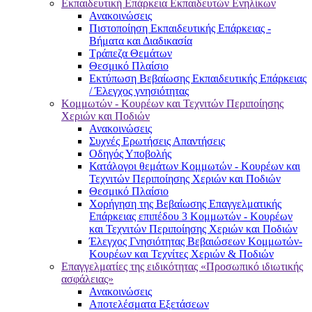
Εκπαιδευτική Επάρκεια Εκπαιδευτών Ενηλίκων
Ανακοινώσεις
Πιστοποίηση Εκπαιδευτικής Επάρκειας -
Βήματα και Διαδικασία
Τράπεζα Θεμάτων
Θεσμικό Πλαίσιο
Εκτύπωση Βεβαίωσης Εκπαιδευτικής Επάρκειας
/ Έλεγχος γνησιότητας
Κομμωτών - Κουρέων και Τεχνιτών Περιποίησης
Χεριών και Ποδιών
Ανακοινώσεις
Συχνές Ερωτήσεις Απαντήσεις
Οδηγός Υποβολής
Κατάλογοι θεμάτων Κομμωτών - Κουρέων και
Τεχνιτών Περιποίησης Χεριών και Ποδιών
Θεσμικό Πλαίσιο
Χορήγηση της Βεβαίωσης Επαγγελματικής
Επάρκειας επιπέδου 3 Κομμωτών - Κουρέων
και Τεχνιτών Περιποίησης Χεριών και Ποδιών
Έλεγχος Γνησιότητας Βεβαιώσεων Κομμωτών-
Κουρέων και Τεχνίτες Χεριών & Ποδιών
Επαγγελματίες της ειδικότητας «Προσωπικό ιδιωτικής
ασφάλειας»
Ανακοινώσεις
Αποτελέσματα Εξετάσεων