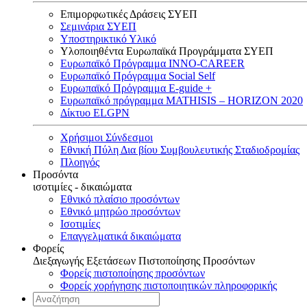
Επιμορφωτικές Δράσεις ΣΥΕΠ
Σεμινάρια ΣΥΕΠ
Υποστηρικτικό Υλικό
Υλοποιηθέντα Ευρωπαϊκά Προγράμματα ΣΥΕΠ
Ευρωπαϊκό Πρόγραμμα INNO-CAREER
Ευρωπαϊκό Πρόγραμμα Social Self
Ευρωπαϊκό Πρόγραμμα E-guide +
Ευρωπαϊκό πρόγραμμα MATHISIS – HORIZON 2020
Δίκτυο ELGPN
Χρήσιμοι Σύνδεσμοι
Εθνική Πύλη Δια βίου Συμβουλευτικής Σταδιοδρομίας
Πλοηγός
Προσόντα
ισοτιμίες - δικαιώματα
Εθνικό πλαίσιο προσόντων
Εθνικό μητρώο προσόντων
Ισοτιμίες
Επαγγελματικά δικαιώματα
Φορείς
Διεξαγωγής Εξετάσεων Πιστοποίησης Προσόντων
Φορείς πιστοποίησης προσόντων
Φορείς χορήγησης πιστοποιητικών πληροφορικής