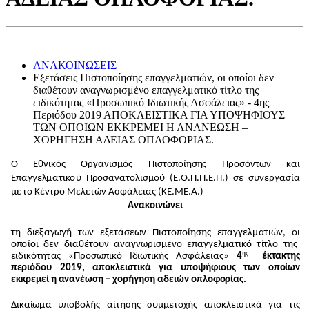
ΑΝΑΚΟΙΝΩΣΕΙΣ
Εξετάσεις Πιστοποίησης επαγγελματιών, οι οποίοι δεν
διαθέτουν αναγνωρισμένο επαγγελματικό τίτλο της
ειδικότητας «Προσωπικό Ιδιωτικής Ασφάλειας» - 4ης
Περιόδου 2019 ΑΠΟΚΛΕΙΣΤΙΚΑ ΓΙΑ ΥΠΟΨΗΦΙΟΥΣ
ΤΩΝ ΟΠΟΙΩΝ ΕΚΚΡΕΜΕΙ Η ΑΝΑΝΕΩΣΗ –
ΧΟΡΗΓΗΣΗ ΑΔΕΙΑΣ ΟΠΛΟΦΟΡΙΑΣ.
Ο Εθν
ι
κ
ό
ς Οργαν
ι
σ
μ
ό
ς
Π
ιστοπ
ο
ί
η
σ
η
ς
Π
ρ
ο
σ
ό
ν
τ
ων
κ
αι
Επαγγε
λ
μ
ατι
κ
ο
ύ
Π
ρ
ο
σ
α
ν
ατολισ
μ
ο
ύ
(
Ε.Ο.
Π
.
Π
.Ε.
Π
.)
σε συν
ε
ργασία
μ
ε
τ
ο
Κ
έ
ν
τ
ρ
ο
Μ
ε
λ
ε
τ
ών
Α
σφά
λ
ει
α
ς
(
ΚΕ
.
Μ
Ε.
Α
.)
Α
να
κ
ο
ιν
ώ
ν
ει
τ
η δ
ι
ε
ξ
α
γ
ωγή
τ
ων ε
ξ
ε
τ
ά
σ
εων
Π
ισ
τ
ο
π
ο
ί
η
σ
η
ς
ε
παγγ
ε
λμ
α
τ
ιώ
ν
,
ο
ι
ο
π
ο
ίοι
δ
ε
ν δ
ι
αθέ
τ
ο
υν α
ν
αγ
ν
ω
ρισ
μ
έ
ν
ο επαγγ
ε
λμ
α
τ
ικό
τ
ί
τ
λ
ο
τ
η
ς
η
ς
ε
ι
δ
ικ
ότ
η
τ
α
ς «
Π
ρ
ο
σ
ωπι
κ
ό Ι
δ
ιωτικ
ή
ς Α
σ
φά
λ
ει
α
ς»
4
έ
κ
τα
κ
τ
ης
π
ε
ρι
ό
δ
ο
υ
20
1
9
,
α
π
ο
κλε
ι
στ
ι
κά για υ
πο
ψή
φ
ιου
ς των
ο
π
ο
ί
ων
εκκρεμεί η
αναν
έωση –
χο
ρήγη
σ
η
α
δε
ι
ών
ο
πλ
οφο
ρί
ας
.
Δικα
ί
ω
μ
α
υ
π
ο
β
ο
λ
ή
ς α
ί
τ
η
σ
η
ς συ
μ
μ
ε
το
χ
ή
ς α
π
ο
κ
λ
ει
σ
τ
ι
κά για
τ
ις