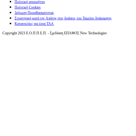
Πολιτική απορρήτου
Πολιτική Cookies
Δήλωση Προσβασιμότητας
Στρατηγική κατά της Απάτης στις δράσεις του Ταμείου Ανάκαμψης
Καταγγελίες για έργα ΤΑΑ
Copyright 2023 Ε.Ο.Π.Π.Ε.Π. - Σχεδίαση ΕΠΑΦΟΣ New Technologies