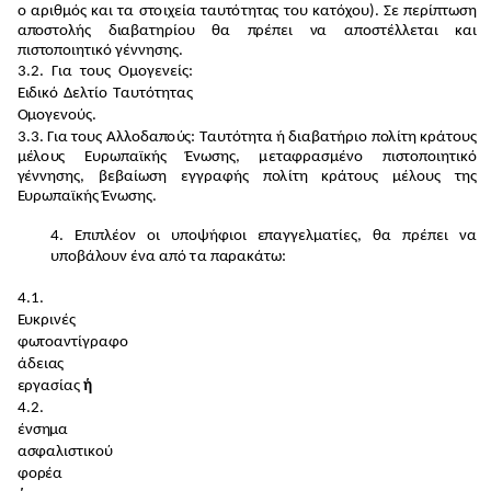
ο αριθ
μ
ό
ς και
τ
α σ
τ
ο
ι
χ
εία
τ
αυ
τ
ότ
η
τ
α
ς
τ
ο
υ κα
τ
ό
χ
ο
υ).
Σ
ε π
ε
ρίπ
τ
ωση
α
π
ο
σ
τ
ο
λ
ή
ς δ
ι
αβατηρί
ο
υ θα
π
ρέ
π
ει
ν
α απ
ο
σ
τ
έ
λλ
ε
τ
αι
κ
αι
πισ
τ
ο
π
ο
ι
η
τ
ικό
γ
έν
νη
σ
η
ς.
3
.2. Γ
ι
α
τ
ο
υς Ο
μ
ο
γε
ν
εί
ς
:
Ε
ι
δ
ι
κό
Δ
ε
λ
τ
ίο Τα
υ
τ
ό
τ
η
τ
ας
Ομ
ο
γε
νο
ύ
ς
.
3
.3. Γ
ι
α
τ
ο
υς
Α
λ
λ
ο
δ
α
π
ο
ύ
ς: Τα
υτ
ότ
η
τ
α ή δ
ι
αβ
α
τ
ή
ρ
ιο π
ο
λ
ίτη
κ
ρά
τ
ο
υ
ς
μ
έ
λ
ο
υ
ς Ευ
ρ
ω
παϊκ
ή
ς Έν
ω
σ
η
ς
,
μ
ε
τ
α
φρα
σ
μ
έ
ν
ο πι
στ
ο
π
ο
ι
ητ
ικό
γ
έν
νη
σ
η
ς, β
ε
βαίωση
ε
γγραφ
ή
ς π
ο
λ
ίτη κρ
ά
τ
ο
υς
μ
έ
λ
ο
υ
ς
τ
η
ς
Ε
υρ
ω
παϊκ
ή
ς Ένωσ
η
ς.
4
. Επιπ
λ
έ
ο
ν
ο
ι
υ
π
ο
ψ
ή
φι
ο
ι
επ
αγγε
λ
μ
ατίε
ς
, θα πρ
έ
πει να
υποβά
λ
ο
υν ένα α
π
ό
τ
α
π
α
ρακά
τ
ω
:
4
.1.
Ε
υκρι
ν
έ
ς
φ
ωτ
ο
α
ν
τ
ίγρ
α
φο
άδει
α
ς
ε
ργασί
α
ς
ή
4
.2.
ένσ
η
μ
α
α
σ
φα
λ
ι
σ
τ
ι
κ
ο
ύ
φ
ο
ρ
έα