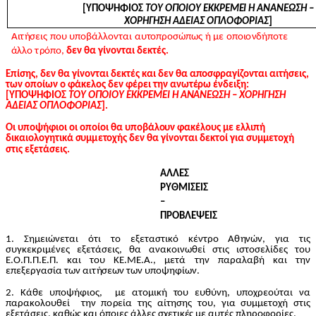
[ΥΠΟ
Ψ
Η
Φ
Ι
ΟΣ
Τ
Ο
Υ
Ο
Π
Ο
ΙΟ
Υ ΕΚ
Κ
ΡΕΜ
Ε
Ι Η
Α
Ν
ΑΝ
Ε
Ω
ΣΗ –
Χ
Ο
Ρ
Η
ΓΗ
Σ
Η ΑΔ
Ε
Ι
ΑΣ
Ο
Π
Λ
Ο
Φ
Ο
Ρ
Ι
Α
Σ
]
Α
ι
τ
ή
σεις
π
ο
υ
υ
π
ο
β
ά
λ
λ
ο
ν
τ
α
ι αυ
τ
ο
π
ρ
ο
σ
ώ
πως ή
μ
ε
ο
π
ο
ι
ο
ν
δ
ή
π
ο
τ
ε
ά
λ
λ
ο
τ
ρ
ό
π
ο
,
δεν θα γί
νον
τ
α
ι δεκ
τ
έ
ς
.
Επ
ί
ση
ς
, δεν θα γί
νον
τ
α
ι δεκ
τ
ές κ
α
ι δεν θα α
πο
σ
φ
ραγ
ί
ζ
ον
τ
α
ι α
ι
τήσ
εις
,
των
ο
π
ο
ί
ων ο φ
ά
κ
ε
λ
ο
ς δεν
φ
έρει την α
ν
ωτ
έ
ρω έ
ν
δ
ε
ιξ
η:
[ΥΠΟ
Ψ
Η
Φ
Ι
ΟΣ
Τ
Ο
Υ
Ο
Π
Ο
Ι
Ο
Υ ΕΚ
Κ
ΡΕ
Μ
ΕΙ Η
Α
Ν
ΑΝΕ
Ω
Σ
Η – Χ
Ο
Ρ
ΗΓΗΣΗ
Α
Δ
Ε
Ι
ΑΣ
Ο
Π
Λ
Ο
Φ
Ο
Ρ
Ι
Α
Σ
].
Οι υ
πο
ψήφ
ιο
ι
ο
ι
ο
π
οίο
ι
θ
α υ
πο
β
ά
λ
ου
ν φ
α
κ
έ
λ
ου
ς
μ
ε ελ
λ
ι
πή
δι
καιο
λ
ο
γητ
ι
κά
σ
υ
μ
μ
ε
τοχ
ής δεν θα γί
νον
τ
α
ι δεκ
το
ί για συμμετ
ο
χ
ή
στ
ι
ς ε
ξ
ε
τά
σε
ις
.
Α
Λ
Λ
ΕΣ
Ρ
ΥΘ
Μ
Ι
Σ
Ε
Ι
Σ
–
ΠΡ
Ο
Β
Λ
ΕΨ
Ε
Ι
Σ
1
. Σ
η
μ
ειώ
ν
ε
τ
αι
ό
τ
ι το ε
ξ
ε
τ
α
σ
τ
ι
κ
ό
κ
έντ
ρ
ο Αθ
η
ν
ώ
ν
, για
τ
ι
ς
συγκ
ε
κρ
ι
μ
ένες
ε
ξ
ε
τ
άσεις, θα α
ν
ακ
ο
ι
ν
ω
θ
εί
σ
τ
ις ισ
τ
ο
σ
ε
λ
ί
δ
ε
ς
τ
ο
υ
Ε.Ο.
Π
.
Π
.Ε.
Π
. και
το
υ ΚΕ
.
Μ
Ε.
Α
.,
μ
ε
τ
ά
τ
η
ν παρ
α
λ
αβή και
τ
η
ν
ε
π
ε
ξ
εργασία
τ
ων α
ι
τ
ή
σεων
τ
ων
υ
π
ο
ψ
η
φίων.
2
. Κάθε
υ
π
ο
ψ
ή
φ
ι
ο
ς,
μ
ε
α
τ
ο
μ
ική
τ
ο
υ
ε
υ
θύν
η
,
υ
π
ο
χ
ρ
ε
ο
ύ
τ
αι
ν
α
παρα
κ
ο
λ
ο
υ
θεί
τ
η
ν
π
ο
ρ
εία
τ
η
ς α
ί
τ
η
σ
η
ς
τ
ο
υ, για σ
υμ
μ
ε
τ
ο
χή σ
τ
ι
ς
ε
ξ
ε
τ
ά
σεις, κα
θ
ώς και
ό
π
ο
ιες ά
λ
λ
ες σ
χ
ε
τ
ικ
έ
ς
μ
ε α
υ
τ
ές π
λ
η
ρ
ο
φ
ο
ρίες.