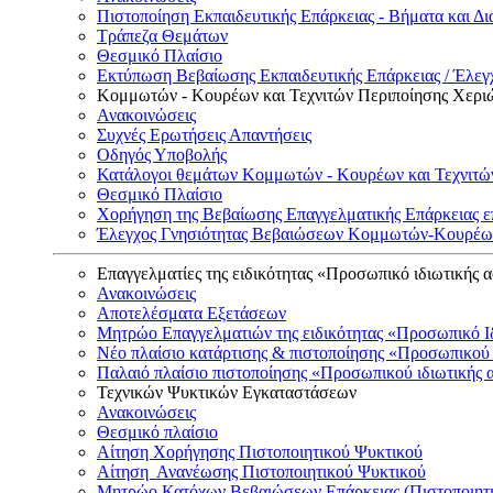
Πιστοποίηση Εκπαιδευτικής Επάρκειας - Βήματα και Δι
Τράπεζα Θεμάτων
Θεσμικό Πλαίσιο
Εκτύπωση Βεβαίωσης Εκπαιδευτικής Επάρκειας / Έλεγχ
Κομμωτών - Κουρέων και Τεχνιτών Περιποίησης Χερι
Ανακοινώσεις
Συχνές Ερωτήσεις Απαντήσεις
Οδηγός Υποβολής
Κατάλογοι θεμάτων Κομμωτών - Κουρέων και Τεχνιτώ
Θεσμικό Πλαίσιο
Χορήγηση της Βεβαίωσης Επαγγελματικής Επάρκειας ε
Έλεγχος Γνησιότητας Βεβαιώσεων Κομμωτών-Κουρέων
Επαγγελματίες της ειδικότητας «Προσωπικό ιδιωτικής 
Ανακοινώσεις
Αποτελέσματα Εξετάσεων
Μητρώο Επαγγελματιών της ειδικότητας «Προσωπικό Ι
Νέο πλαίσιο κατάρτισης & πιστοποίησης «Προσωπικού 
Παλαιό πλαίσιο πιστοποίησης «Προσωπικού ιδιωτικής 
Τεχνικών Ψυκτικών Εγκαταστάσεων
Ανακοινώσεις
Θεσμικό πλαίσιο
Αίτηση Χορήγησης Πιστοποιητικού Ψυκτικού
Αίτηση Ανανέωσης Πιστοποιητικού Ψυκτικού
Μητρώο Κατόχων Βεβαιώσεων Επάρκειας (Πιστοποιητ