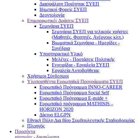
Διασφάλιση Ποιότητας ΣΥΕΠ
Ιδιωτικοί Φορείς ΣΥΕΠ
Δεοντολογία
Επιμορφωτικές Δράσεις ΣΥΕΠ
Σεμινάρια ΣΥΕΠ
Σεμινάρια ΣΥΕΠ για τελικούς χρήστες
(Μαθητές, Φοιτητές, Ανέργους κλπ.)
Βιωματικά Σεμινάρια - Ημερίδες -
Συνέδρια
Υποστηρικτικό Υλικό
Μελέτες - Προτάσεις Πολιτικής
Εγχειρίδια - Εργαλεία ΣΥΕΠ
Εργαλεία Αυτοβοήθειας
Χρήσιμοι Σύνδεσμοι
Υλοποιηθέντα Ευρωπαϊκά Προγράμματα ΣΥΕΠ
Ευρωπαϊκό Πρόγραμμα INNO-CAREER
Ευρωπαϊκό Πρόγραμμα Social Self
Ευρωπαϊκό Πρόγραμμα E-guide +
Ευρωπαϊκό πρόγραμμα MATHISIS –
HORIZON 2020
Δίκτυο ELGPN
Εθνική Πύλη Δια βίου Συμβουλευτικής Σταδιοδρομίας
Πλοηγός
Προσόντα
ισοτιμίες - δικαιώματα