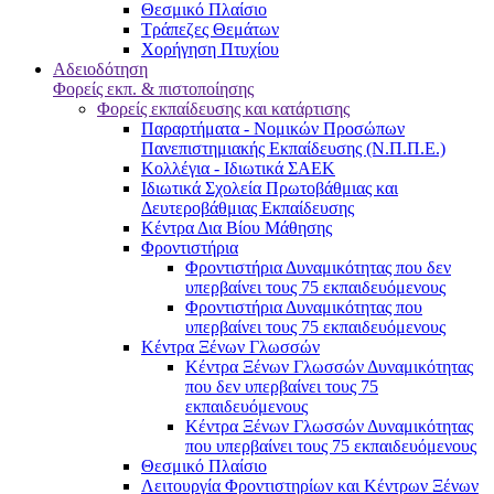
Θεσμικό Πλαίσιο
Τράπεζες Θεμάτων
Χορήγηση Πτυχίου
Αδειοδότηση
Φορείς εκπ. & πιστοποίησης
Φορείς εκπαίδευσης και κατάρτισης
Παραρτήματα - Νομικών Προσώπων
Πανεπιστημιακής Εκπαίδευσης (Ν.Π.Π.Ε.)
Κολλέγια - Ιδιωτικά ΣΑΕΚ
Ιδιωτικά Σχολεία Πρωτοβάθμιας και
Δευτεροβάθμιας Εκπαίδευσης
Κέντρα Δια Βίου Μάθησης
Φροντιστήρια
Φροντιστήρια Δυναμικότητας που δεν
υπερβαίνει τους 75 εκπαιδευόμενους
Φροντιστήρια Δυναμικότητας που
υπερβαίνει τους 75 εκπαιδευόμενους
Κέντρα Ξένων Γλωσσών
Kέντρα Ξένων Γλωσσών Δυναμικότητας
που δεν υπερβαίνει τους 75
εκπαιδευόμενους
Kέντρα Ξένων Γλωσσών Δυναμικότητας
που υπερβαίνει τους 75 εκπαιδευόμενους
Θεσμικό Πλαίσιο
Λειτουργία Φροντιστηρίων και Κέντρων Ξένων