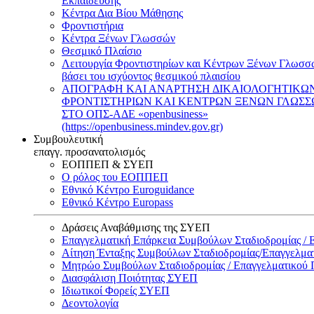
Εκπαίδευσης
Κέντρα Δια Βίου Μάθησης
Φροντιστήρια
Κέντρα Ξένων Γλωσσών
Θεσμικό Πλαίσιο
Λειτουργία Φροντιστηρίων και Κέντρων Ξένων Γλωσσ
βάσει του ισχύοντος θεσμικού πλαισίου
ΑΠΟΓΡΑΦΗ ΚΑΙ ΑΝΑΡΤΗΣΗ ΔΙΚΑΙΟΛΟΓΗΤΙΚΩ
ΦΡΟΝΤΙΣΤΗΡΙΩΝ ΚΑΙ ΚΕΝΤΡΩΝ ΞΕΝΩΝ ΓΛΩΣ
ΣΤΟ ΟΠΣ-ΑΔΕ «openbusiness»
(https://openbusiness.mindev.gov.gr)
Συμβουλευτική
επαγγ. προσανατολισμός
ΕΟΠΠΕΠ & ΣΥΕΠ
Ο ρόλος του ΕΟΠΠΕΠ
Εθνικό Κέντρο Euroguidance
Εθνικό Κέντρο Europass
Δράσεις Αναβάθμισης της ΣΥΕΠ
Επαγγελματική Επάρκεια Συμβούλων Σταδιοδρομίας /
Αίτηση Ένταξης Συμβούλων Σταδιοδρομίας/Επαγγελμ
Μητρώο Συμβούλων Σταδιοδρομίας / Επαγγελματικού
Διασφάλιση Ποιότητας ΣΥΕΠ
Ιδιωτικοί Φορείς ΣΥΕΠ
Δεοντολογία