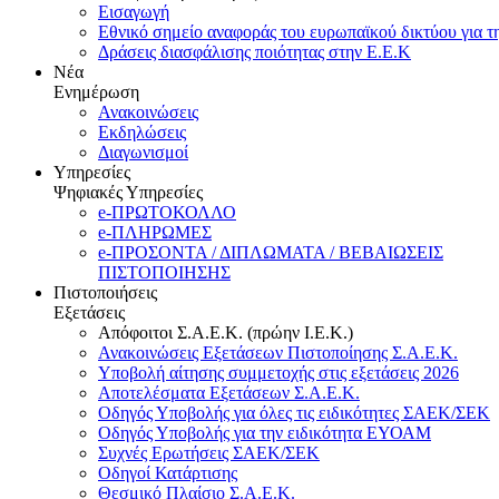
Εισαγωγή
Εθνικό σημείο αναφοράς του ευρωπαϊκού δικτύου για τ
Δράσεις διασφάλισης ποιότητας στην Ε.Ε.Κ
Νέα
Ενημέρωση
Ανακοινώσεις
Εκδηλώσεις
Διαγωνισμοί
Υπηρεσίες
Ψηφιακές Υπηρεσίες
e-ΠΡΩΤΟΚΟΛΛΟ
e-ΠΛΗΡΩΜΕΣ
e-ΠΡΟΣΟΝΤΑ / ΔΙΠΛΩΜΑΤΑ / ΒΕΒΑΙΩΣΕΙΣ
ΠΙΣΤΟΠΟΙΗΣΗΣ
Πιστοποιήσεις
Εξετάσεις
Απόφοιτοι Σ.Α.Ε.Κ. (πρώην Ι.Ε.Κ.)
Ανακοινώσεις Εξετάσεων Πιστοποίησης Σ.Α.Ε.Κ.
Υποβολή αίτησης συμμετοχής στις εξετάσεις 2026
Αποτελέσματα Εξετάσεων Σ.Α.Ε.Κ.
Οδηγός Υποβολής για όλες τις ειδικότητες ΣΑΕΚ/ΣΕΚ
Οδηγός Υποβολής για την ειδικότητα ΕΥΟΑΜ
Συχνές Ερωτήσεις ΣΑΕΚ/ΣΕΚ
Οδηγοί Κατάρτισης
Θεσμικό Πλαίσιο Σ.Α.Ε.Κ.