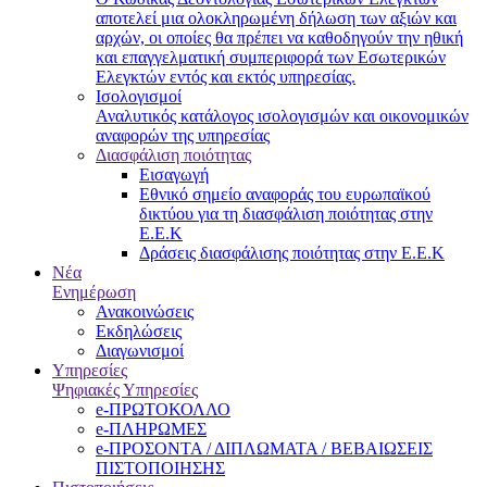
αποτελεί μια ολοκληρωμένη δήλωση των αξιών και
αρχών, οι οποίες θα πρέπει να καθοδηγούν την ηθική
και επαγγελματική συμπεριφορά των Εσωτερικών
Ελεγκτών εντός και εκτός υπηρεσίας.
Ισολογισμοί
Αναλυτικός κατάλογος ισολογισμών και οικονομικών
αναφορών της υπηρεσίας
Διασφάλιση ποιότητας
Εισαγωγή
Εθνικό σημείο αναφοράς του ευρωπαϊκού
δικτύου για τη διασφάλιση ποιότητας στην
Ε.Ε.Κ
Δράσεις διασφάλισης ποιότητας στην Ε.Ε.Κ
Νέα
Ενημέρωση
Ανακοινώσεις
Εκδηλώσεις
Διαγωνισμοί
Υπηρεσίες
Ψηφιακές Υπηρεσίες
e-ΠΡΩΤΟΚΟΛΛΟ
e-ΠΛΗΡΩΜΕΣ
e-ΠΡΟΣΟΝΤΑ / ΔΙΠΛΩΜΑΤΑ / ΒΕΒΑΙΩΣΕΙΣ
ΠΙΣΤΟΠΟΙΗΣΗΣ