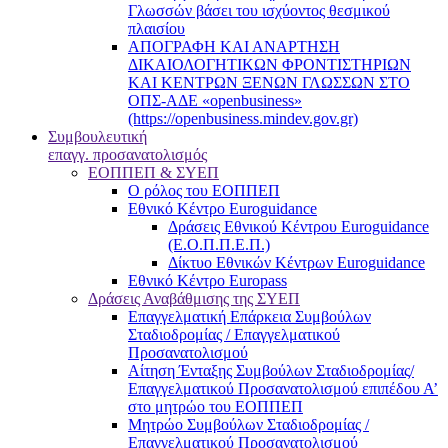
Γλωσσών βάσει του ισχύοντος θεσμικού
πλαισίου
ΑΠΟΓΡΑΦΗ ΚΑΙ ΑΝΑΡΤΗΣΗ
ΔΙΚΑΙΟΛΟΓΗΤΙΚΩΝ ΦΡΟΝΤΙΣΤΗΡΙΩΝ
ΚΑΙ ΚΕΝΤΡΩΝ ΞΕΝΩΝ ΓΛΩΣΣΩΝ ΣΤΟ
ΟΠΣ-ΑΔΕ «openbusiness»
(https://openbusiness.mindev.gov.gr)
Συμβουλευτική
επαγγ. προσανατολισμός
ΕΟΠΠΕΠ & ΣΥΕΠ
Ο ρόλος του ΕΟΠΠΕΠ
Εθνικό Κέντρο Euroguidance
Δράσεις Εθνικού Κέντρου Euroguidance
(Ε.Ο.Π.Π.Ε.Π.)
Δίκτυο Εθνικών Κέντρων Euroguidance
Εθνικό Κέντρο Europass
Δράσεις Αναβάθμισης της ΣΥΕΠ
Επαγγελματική Επάρκεια Συμβούλων
Σταδιοδρομίας / Επαγγελματικού
Προσανατολισμού
Αίτηση Ένταξης Συμβούλων Σταδιοδρομίας/
Επαγγελματικού Προσανατολισμού επιπέδου Α’
στο μητρώο του ΕΟΠΠΕΠ
Μητρώο Συμβούλων Σταδιοδρομίας /
Επαγγελματικού Προσανατολισμού