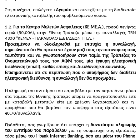
Στη συνέχε
ι
α, επ
ι
λ
έγ
ε
τ
ε
«
Αγ
ο
ρ
ά
»
και συνεχ
ί
ζ
ε
τ
ε
μ
ε
τ
η δ
ι
α
δ
ικασ
ί
α
η
λ
εκ
τ
ρ
ο
ν
ικ
ή
ς κα
τ
α
β
ο
λ
ή
ς
τ
ο
υ πρ
ο
β
λ
ε
π
ό
μ
ε
ν
ο
υ π
ο
σ
ο
ύ.
5
.2.
Γ
ι
α το
Κ
έ
ν
τρο
Μ
ελετ
ώ
ν Ασφ
ά
λε
ια
ς (
Κ
Ε
.
Μ
Ε
.
Α
.
)
,
π
ο
σ
ο
ύ
π
εν
ή
ν
τ
α
ε
υ
ρώ (
5
0
,
0
0
€
),
σ
τ
η
ν Εθν
ι
κή Τ
ρ
ά
πε
ζ
α
μ
έσω
τ
η
ς συν
αλ
λ
αγ
ή
ς TRN
4
3
0
0
“
Κ
Ε
Μ
ΕΑ –
Π
Α
Ρ
Α
Β
ΟΛ
Ο ΕΞΕΤΑ
Σ
Ε
ΩΝ Π
.
Ι
.
Α
.
»
Πρ
ο
κ
ει
μέν
ο
υ
ν
α
ο
λ
ο
κληρωθ
ε
ί με ε
πι
τ
υχί
α η σ
υν
α
λλ
α
γή,
σ
η
μει
ών
ε
τα
ι
ό
τι θα πρέ
π
ει
ν
α έ
χ
ο
υ
ν μα
ζ
ί τ
ο
υ
ς την
α
σ
τ
υνο
μική
τ
ου
ς
τ
αυ
τ
ό
τη
τ
α κ
α
ι
ν
α γ
ν
ωστ
ο
π
ο
ι
ήσ
ου
ν στον
τ
α
μ
ί
α της
Τ
ρά
π
ε
ζ
α
ς το
Ο
νο
μα
τ
ε
π
ώ
νυ
μό τ
ο
υς
, τ
ο
ν Α
Φ
Μ τ
ο
υς
, μία έγκ
υ
ρη ηλεκτρ
ονι
κή
δ
ι
ε
ύ
θ
υν
ση (
e
mai
l
)
, κ
α
θώς ε
πί
σης κ
α
ι Δ
ι
ε
ύ
θ
υν
ση Επ
ι
κ
ο
ιν
ω
νί
α
ς
.
Επ
ι
σημα
ίν
ε
τα
ι
ό
τι σε π
ε
ρ
ί
π
τ
ωση π
ο
υ ο
υ
π
ο
ψήφ
ιο
ς δεν δ
ια
θ
έ
τ
ε
ι
ηλεκ
τ
ρο
νι
κή δ
ι
ε
ύ
θ
υν
ση, η σ
υνα
λλ
α
γ
ή δεν θα προ
χ
ωρά
ει
.
Η π
λ
η
ρ
ω
μ
ή
τ
ο
υ α
ν
τ
ιτ
ίμ
ο
υ
το
υ παρα
β
ό
λ
ο
υ
μ
ε
το
ν
π
αραπά
ν
ω
τ
ρ
ό
π
ο
σ
τ
α
τ
α
μ
ε
ία
τ
η
ς Εθν
ι
κής
Τ
ράπεζ
α
ς
μ
π
ο
ρεί
ν
α πρα
γ
μ
α
τ
ο
π
ο
ι
ηθ
εί εί
τ
ε
μ
ε κ
α
τ
α
β
ολ
ή
μ
ε
τ
ρ
η
τ
ών είτε
μ
ε
χ
ρέωση
λ
ο
γα
ρ
ι
α
σ
μ
ο
ύ και η
π
ρ
ο
μ
ή
θε
ι
α π
ο
υ θα β
α
ρύ
ν
ει
τ
ο
ν
υ
π
ο
ψ
ή
φιο
σ
τ
ις
ε
ξ
ε
τ
άσεις είν
α
ι
€
0
,
7
0
/
συν
α
λ
λ
αγ
ή
.
Π
ρ
ό
σ
θ
ε
τ
α, σας γ
ν
ω
ρίζ
ο
υ
μ
ε
ότ
ι υπ
ά
ρχει η
δ
υνα
τ
ό
τη
τ
α πλη
ρ
ωμής
τ
ο
υ
αν
τ
ι
τ
ί
μ
ο
υ τ
ο
υ π
α
ράβ
ο
λ
ο
υ
για
τ
η συ
μ
μ
ε
το
χή σ
τ
ις ε
ξ
ε
τ
ά
σ
ει
ς
,
τό
σ
ο
μέσω τ
ο
υ
i
-
ban
k
I
n
t
e
r
ne
t
B
an
ki
n
g
,
ό
σο κ
α
ι μέ
σ
ω τ
ο
υ P
hon
e