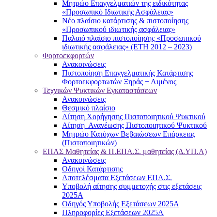
Μητρώο Επαγγελματιών της ειδικότητας
«Προσωπικό Ιδιωτικής Ασφάλειας»
Νέο πλαίσιο κατάρτισης & πιστοποίησης
«Προσωπικού ιδιωτικής ασφάλειας»
Παλαιό πλαίσιο πιστοποίησης «Προσωπικού
ιδιωτικής ασφάλειας» (ΕΤΗ 2012 – 2023)
Φορτοεκφορτών
Ανακοινώσεις
Πιστοποίηση Επαγγελματικής Κατάρτισης
Φορτοεκφορτωτών Ξηράς − Λιμένος
Τεχνικών Ψυκτικών Εγκαταστάσεων
Ανακοινώσεις
Θεσμικό πλαίσιο
Αίτηση Χορήγησης Πιστοποιητικού Ψυκτικού
Αίτηση Ανανέωσης Πιστοποιητικού Ψυκτικού
Μητρώο Κατόχων Βεβαιώσεων Επάρκειας
(Πιστοποιητικών)
ΕΠΑΣ Μαθητείας & Π.ΕΠΑ.Σ. μαθητείας (Δ.ΥΠ.Α)
Ανακοινώσεις
Oδηγοί Κατάρτισης
Αποτελέσματα Εξετάσεων ΕΠΑ.Σ.
Υποβολή αίτησης συμμετοχής στις εξετάσεις
2025Α
Οδηγός Υποβολής Εξετάσεων 2025A
Πληροφορίες Εξετάσεων 2025Α