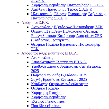
Σ.Α.Ε.Κ.
Χορήγηση Βεβαίωσης Πιστοποίησης Σ.Α.Ε.Κ.
Απώλεια Πρωτότυπου Τίτλου Σ.Α.Ε.Κ.
Ηλεκτρονικός Έλεγχος Γνησιότητας Βεβαίωσης
Πιστοποίησης Σ.Α.Ε.Κ.
Απόφοιτοι Σ.Ε.Κ.
Ανακοινώσεις Εξετάσεων Πιστοποίησης ΣΕΚ
Θέματα Εξετάσεων Πιστοποίησης Αρχικής
Επαγγελματικής Κατάρτισης Αποφοίτων ΣΕΚ
(Κατάλογος Ερωτήσεων)
Θεσμικό Πλαίσιο Εξετάσεων Πιστοποίησης
ΣΕΚ
Απόφοιτοι τάξης μαθητείας ΕΠΑ.Λ.
Ανακοινώσεις
Αποτελέσματα Εξετάσεων ΕΠΑ.Λ.
Υποβολή αίτησης συμμετοχής στις εξετάσεις
2025
Οδηγός Υποβολής Εξετάσεων 2025
Συχνές Ερωτήσεις Εξετάσεων 2025
Κατάλογος Θεμάτων ανά ειδικότητα
Θεσμικό Πλαίσιο
Χορήγηση Πτυχίου
Χορήγηση Βεβαίωσης
Έλεγχος Γνησιότητας
Που δίνω εξετάσεις