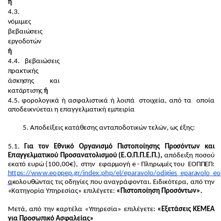
ή
4
.3.
ν
όμ
ι
μ
ες
βε
β
α
ι
ώ
σεις
ε
ρ
γ
ο
δ
ο
τ
ών
ή
4
.4.
β
εβαιώσε
ι
ς
π
ρακ
τ
ι
κής
άσκ
η
σ
η
ς και
κα
τ
ά
ρ
τ
ισ
η
ς
ή
4
.5.
φ
ο
ρ
ο
λο
γ
ι
κά
ή
ασφ
α
λ
ιστικά
ή
λ
ο
ιπά σ
τ
ο
ι
χ
εί
α
,
από
τ
α
ο
π
ο
ία
α
π
ο
δε
ι
κ
ν
ύε
τ
αι
η
ε
παγγ
ε
λμ
α
τ
ική ε
μ
πε
ι
ρία
5
. Απ
ο
δε
ί
ξ
εις κα
τ
ά
θ
εσ
η
ς α
ν
τ
απ
ο
δ
οτ
ικών
τ
ε
λ
ώ
ν
, ως
έ
ξ
η
ς:
5
.1.
Γ
ι
α τ
ο
ν Εθ
νι
κό Ο
ρ
γ
ανι
σμό Π
ι
στ
ο
π
ο
ί
ησης Πρ
ο
σ
όν
των κ
α
ι
Επ
α
γγε
λ
μα
τι
κ
ο
ύ Πρ
ο
σ
ανα
τ
ο
λ
ι
σμ
ο
ύ (Ε
.
Ο
.
Π
.
Π
.
Ε
.
Π
.
),
απ
ό
δε
ι
ξ
η π
ο
σ
ο
ύ
εκα
τ
ό
ε
υρώ (
1
00
,
0
0
€
),
σ
τ
η
ν εφα
ρμ
ο
γή e
-
Π
λ
η
ρω
μ
ές
τ
ο
υ ΕΟΠ
Π
Ε
Π
:
h
t
t
p
s
:
//
w
w
w
.
e
o
pp
ep
.g
r
/
i
nd
e
x
.
php
/
el
/
epa
r
a
v
o
l
o
/
o
d
i
g
ies_
e
p
ar
a
v
o
l
o
_e
o
α
κ
ο
λ
ο
υ
θ
ώ
ν
τ
ας
τ
ις
ο
δ
η
γί
ε
ς π
ο
υ αν
α
γρά
φ
ο
ν
τ
α
ι
. Ειδ
ι
κ
ό
τ
ερα,
α
πό
τ
η
ν
«
Κα
τ
η
γ
ο
ρία Υπ
η
ρεσί
α
ς» ε
π
ι
λ
έγ
ε
τ
ε
:
«
Π
ι
στ
ο
π
ο
ί
ηση Προ
σόν
τω
ν
»
.
Μ
ε
τ
ά, α
π
ό
τ
η
ν κα
ρ
τ
έ
λ
α «
Υ
π
η
ρεσί
α
»
επι
λ
έγε
τ
ε:
«
Ε
ξ
ε
τ
ά
σε
ι
ς ΚΕ
Μ
ΕΑ
για Π
ρ
ο
σω
π
ι
κό
Α
σ
φα
λε
ίας
»