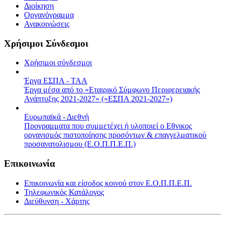
Διοίκηση
Οργανόγραμμα
Ανακοινώσεις
Χρήσιμοι Σύνδεσμοι
Χρήσιμοι σύνδεσμοι
Έργα ΕΣΠΑ - ΤΑΑ
Έργα μέσα από το «Εταιρικό Σύμφωνο Περιφερειακής
Ανάπτυξης 2021-2027» («ΕΣΠΑ 2021-2027»)
Ευρωπαϊκά - Διεθνή
Προγραμματα που συμμετέχει ή υλοποιεί ο Εθνικος
οργανισμός πιστοποίησης προσόντων & επαγγελματικού
προσανατολισμου (Ε.Ο.Π.Π.Ε.Π.)
Επικοινωνία
Επικοινωνία και είσοδος κοινού στον Ε.Ο.Π.Π.Ε.Π.
Τηλεφωνικός Κατάλογος
Διεύθυνση - Χάρτης