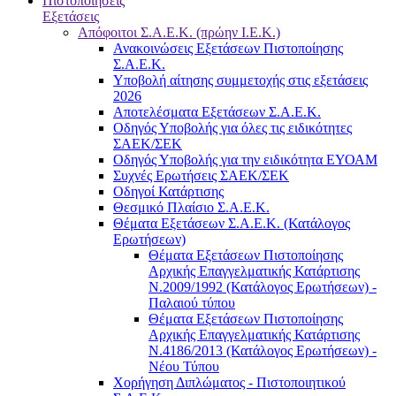
Πιστοποιήσεις
Εξετάσεις
Απόφοιτοι Σ.Α.Ε.Κ. (πρώην Ι.Ε.Κ.)
Ανακοινώσεις Εξετάσεων Πιστοποίησης
Σ.Α.Ε.Κ.
Υποβολή αίτησης συμμετοχής στις εξετάσεις
2026
Αποτελέσματα Εξετάσεων Σ.Α.Ε.Κ.
Οδηγός Υποβολής για όλες τις ειδικότητες
ΣΑΕΚ/ΣΕΚ
Οδηγός Υποβολής για την ειδικότητα ΕΥΟΑΜ
Συχνές Ερωτήσεις ΣΑΕΚ/ΣΕΚ
Οδηγοί Κατάρτισης
Θεσμικό Πλαίσιο Σ.Α.Ε.Κ.
Θέματα Εξετάσεων Σ.Α.Ε.Κ. (Κατάλογος
Ερωτήσεων)
Θέματα Εξετάσεων Πιστοποίησης
Αρχικής Επαγγελματικής Κατάρτισης
Ν.2009/1992 (Κατάλογος Ερωτήσεων) -
Παλαιού τύπου
Θέματα Εξετάσεων Πιστοποίησης
Αρχικής Επαγγελματικής Κατάρτισης
Ν.4186/2013 (Κατάλογος Ερωτήσεων) -
Νέου Τύπου
Χορήγηση Διπλώματος - Πιστοποιητικού