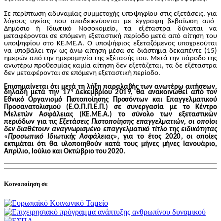
Σε π
ε
ρίπ
τ
ωση α
δ
υν
α
μ
ί
α
ς
σ
υ
μ
μ
ε
τ
ο
χ
ή
ς υ
π
ο
ψ
η
φ
ί
ο
υ σ
τ
ι
ς
ε
ξ
ε
τ
ά
σεις, για
λ
ό
γ
ο
υς υ
γ
εί
α
ς
π
ο
υ α
π
ο
δε
ι
κν
ύ
ο
ν
τ
αι
μ
ε έ
γ
γραφη βε
β
α
ί
ωση
α
π
ό
Δ
η
μό
σ
ι
ο ή Ι
δ
ι
ω
τ
ι
κ
ό
Νο
σ
ο
κ
ομ
ε
ί
ο
,
τ
α
ε
ξ
έ
τ
ασ
τ
ρα δύ
ν
αται
ν
α
μ
ε
τ
α
φ
έ
ρ
ο
ν
τ
αι
σ
ε επ
ό
μ
ενη
ε
ξ
ε
τ
αστ
ι
κή π
ε
ρί
ο
δο
μ
ε
τ
ά α
π
ό α
ί
τ
η
ση
τ
ο
υ
υ
π
ο
ψ
η
φ
ί
ο
υ σ
τ
ο
Κ
Ε.
Μ
Ε.
Α
.
Ο υ
π
ο
ψ
ή
φι
ο
ς ε
ξ
ε
τ
α
ζ
όμ
ε
ν
ο
ς
υπ
ο
χρε
ο
ύ
τ
αι
ν
α υπ
ο
βά
λ
ει
τ
η
ν ως ά
ν
ω α
ί
τ
η
ση
μ
έσα σε δ
ι
άστ
η
μ
α δεκαπέντε (
15
)
η
μ
ερών από
τ
η
ν
η
μ
ε
ρ
ομ
η
ν
ία
τ
η
ς ε
ξ
έ
τ
ασής
τ
ο
υ.
Μ
ε
τ
ά
τ
η
ν π
ά
ρ
ο
δ
ο
τ
η
ς
α
ν
ω
τ
έρω π
ρ
ο
θε
σ
μ
ί
α
ς κα
μ
ία α
ί
τ
η
ση δεν ε
ξ
ε
τ
άζετα
ι
,
τ
α δε ε
ξ
έ
τ
α
σ
τ
ρα
δεν
μ
ε
τ
α
φ
έρ
ο
ν
τ
αι σε ε
π
ό
μ
ενη ε
ξ
ε
τ
α
σ
τ
ική
π
ε
ρί
ο
δ
ο
.
Επ
ι
σημα
ίν
ε
τα
ι
ό
τι μετά τη λή
ξ
η π
α
ραλα
β
ής των
αν
ωτ
έ
ρω
αι
τήσ
ε
ω
ν
,
η
δ
η
λ
α
δή μετά την
1
7
Δ
ε
κ
ε
μβρ
ί
ο
υ
2
0
1
9
, θα
ανα
κ
ο
ιν
ωθ
ε
ί
α
πό τ
ο
ν
Εθ
νι
κό Οργ
ανι
σμό Π
ι
στ
ο
π
ο
ί
ησης Πρ
ο
σ
όν
τ
ων κ
α
ι Επ
α
γγελ
μ
α
τ
ι
κ
ο
ύ
Πρ
ο
σ
ανα
τ
ο
λ
ι
σμ
ο
ύ (Ε
.
Ο.
Π
.
Π
.
Ε
.
Π
.
) σε σ
υν
εργα
σί
α με το
Κ
έ
ν
τρο
Μ
ελετών Ασφ
ά
λε
ια
ς (
Κ
Ε
.
Μ
Ε
.
Α
.
) το σ
ύνο
λο των ε
ξ
ε
τα
στ
ι
κών
π
ε
ρι
ό
δων γ
ι
α τ
ι
ς
Ε
ξ
ε
τ
ά
σε
ι
ς Π
ι
στοποί
η
σης ε
π
αγ
γ
ελμ
α
τ
ι
ώ
ν
,
ο
ι
ο
π
ο
ί
ο
ι
δεν δ
ι
αθ
έ
τ
ο
υ
ν αναγν
ω
ρισμέ
ν
ο ε
π
αγγ
ε
λματ
ι
κ
ό τ
ί
τ
λ
ο τ
η
ς ε
ι
δ
ι
κ
ό
τ
η
τας
«
Π
ρ
ο
σω
πι
κ
ό
Ι
δ
ι
ωτ
ι
κ
ή
ς Ασ
φ
ά
λ
ε
ι
α
ς
»
,
γ
ι
α το έ
το
ς
2
0
2
0
,
ο
ι
ο
π
ο
ί
ες
ε
κ
τ
ι
μά
τα
ι
ό
τι θα
υ
λ
ο
π
ο
ι
ηθ
ο
ύ
ν κ
α
τά τ
ο
υ
ς μή
ν
ες
μ
ή
ν
ες
Ι
ανουά
ρι
ο
,
Απρίλι
ο
,
Ι
ού
λ
ι
ο κ
α
ι Οκ
τ
ώβριο τ
ο
υ
2
0
2
0
.
Κοινοποίηση σε