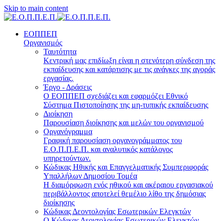
Skip to main content
ΕΟΠΠΕΠ
Οργανισμός
Ταυτότητα
Κεντρική μας επιδίωξη είναι η στενότερη σύνδεση της
εκπαίδευσης και κατάρτισης με τις ανάγκες της αγοράς
εργασίας.
Έργο - Δράσεις
Ο ΕΟΠΠΕΠ σχεδιάζει και εφαρμόζει Eθνικό
Σύστημα Πιστοποίησης της μη-τυπικής εκπαίδευσης
Διοίκηση
Παρουσίαση διοίκησης και μελών του οργανισμού
Οργανόγραμμα
Γραφική παρουσίαση οργανογράμματος του
Ε.Ο.Π.Π.Ε.Π. και αναλυτικός κατάλογος
υπηρετούντων.
Κώδικας Ηθικής και Επαγγελματικής Συμπεριφοράς
Υπαλλήλων Δημοσίου Τομέα
Η διαμόρφωση ενός ηθικού και ακέραιου εργασιακού
περιβάλλοντος αποτελεί θεμέλιο λίθο της δημόσιας
διοίκησης
Κώδικας Δεοντολογίας Εσωτερικών Ελεγκτών
Ο Κώδικας Δεοντολογίας Εσωτερικών Ελεγκτών