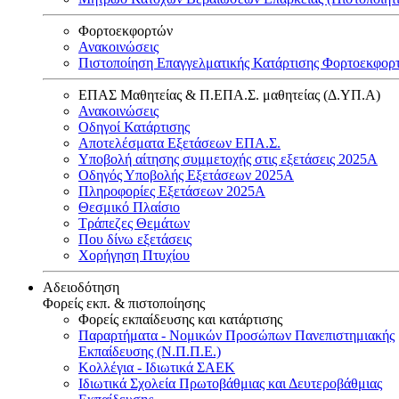
Φορτοεκφορτών
Ανακοινώσεις
Πιστοποίηση Επαγγελματικής Κατάρτισης Φορτοεκφορ
ΕΠΑΣ Μαθητείας & Π.ΕΠΑ.Σ. μαθητείας (Δ.ΥΠ.Α)
Ανακοινώσεις
Oδηγοί Κατάρτισης
Αποτελέσματα Εξετάσεων ΕΠΑ.Σ.
Υποβολή αίτησης συμμετοχής στις εξετάσεις 2025Α
Οδηγός Υποβολής Εξετάσεων 2025A
Πληροφορίες Εξετάσεων 2025Α
Θεσμικό Πλαίσιο
Τράπεζες Θεμάτων
Που δίνω εξετάσεις
Χορήγηση Πτυχίου
Αδειοδότηση
Φορείς εκπ. & πιστοποίησης
Φορείς εκπαίδευσης και κατάρτισης
Παραρτήματα - Νομικών Προσώπων Πανεπιστημιακής
Εκπαίδευσης (Ν.Π.Π.Ε.)
Κολλέγια - Ιδιωτικά ΣΑΕΚ
Ιδιωτικά Σχολεία Πρωτοβάθμιας και Δευτεροβάθμιας