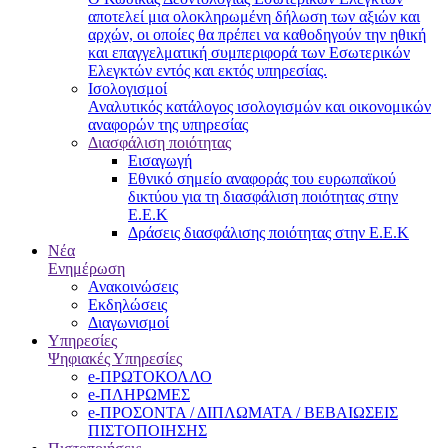
αποτελεί μια ολοκληρωμένη δήλωση των αξιών και
αρχών, οι οποίες θα πρέπει να καθοδηγούν την ηθική
και επαγγελματική συμπεριφορά των Εσωτερικών
Ελεγκτών εντός και εκτός υπηρεσίας.
Ισολογισμοί
Αναλυτικός κατάλογος ισολογισμών και οικονομικών
αναφορών της υπηρεσίας
Διασφάλιση ποιότητας
Εισαγωγή
Εθνικό σημείο αναφοράς του ευρωπαϊκού
δικτύου για τη διασφάλιση ποιότητας στην
Ε.Ε.Κ
Δράσεις διασφάλισης ποιότητας στην Ε.Ε.Κ
Νέα
Ενημέρωση
Ανακοινώσεις
Εκδηλώσεις
Διαγωνισμοί
Υπηρεσίες
Ψηφιακές Υπηρεσίες
e-ΠΡΩΤΟΚΟΛΛΟ
e-ΠΛΗΡΩΜΕΣ
e-ΠΡΟΣΟΝΤΑ / ΔΙΠΛΩΜΑΤΑ / ΒΕΒΑΙΩΣΕΙΣ
ΠΙΣΤΟΠΟΙΗΣΗΣ