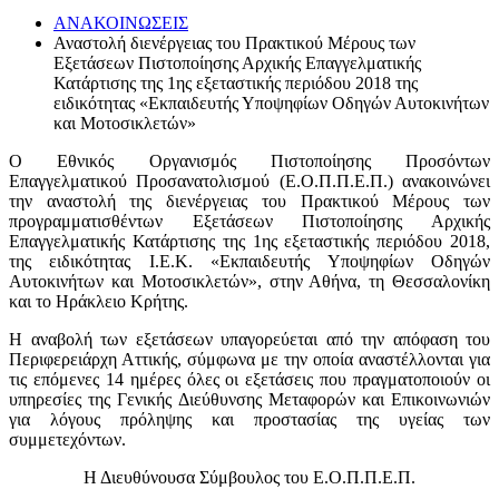
ΑΝΑΚΟΙΝΩΣΕΙΣ
Αναστολή διενέργειας του Πρακτικού Μέρους των
Εξετάσεων Πιστοποίησης Αρχικής Επαγγελματικής
Κατάρτισης της 1ης εξεταστικής περιόδου 2018 της
ειδικότητας «Εκπαιδευτής Υποψηφίων Οδηγών Αυτοκινήτων
και Μοτοσικλετών»
Ο Εθνικός Οργανισμός Πιστοποίησης Προσόντων
Επαγγελματικού Προσανατολισμού (Ε.Ο.Π.Π.Ε.Π.) ανακοινώνει
την αναστολή της διενέργειας του Πρακτικού Μέρους των
προγραμματισθέντων Εξετάσεων Πιστοποίησης Αρχικής
Επαγγελματικής Κατάρτισης της 1ης εξεταστικής περιόδου 2018,
της ειδικότητας Ι.Ε.Κ. «Εκπαιδευτής Υποψηφίων Οδηγών
Αυτοκινήτων και Μοτοσικλετών», στην Αθήνα, τη Θεσσαλονίκη
και το Ηράκλειο Κρήτης.
Η αναβολή των εξετάσεων υπαγορεύεται από την απόφαση του
Περιφερειάρχη Αττικής, σύμφωνα με την οποία αναστέλλονται για
τις επόμενες 14 ημέρες όλες οι εξετάσεις που πραγματοποιούν οι
υπηρεσίες της Γενικής Διεύθυνσης Μεταφορών και Επικοινωνιών
για λόγους πρόληψης και προστασίας της υγείας των
συμμετεχόντων.
Η Διευθύνουσα Σύμβουλος του Ε.Ο.Π.Π.Ε.Π.