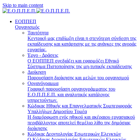
Skip to main content
ΕΟΠΠΕΠ
Οργανισμός
Ταυτότητα
Κεντρική μας επιδίωξη είναι η στενότερη σύνδεση της
εκπαίδευσης και κατάρτισης με τις ανάγκες της αγοράς
εργασίας.
Έργο - Δράσεις
Ο ΕΟΠΠΕΠ σχεδιάζει και εφαρμόζει Eθνικό
Σύστημα Πιστοποίησης της μη-τυπικής εκπαίδευσης
Διοίκηση
Παρουσίαση διοίκησης και μελών του οργανισμού
Οργανόγραμμα
Γραφική παρουσίαση οργανογράμματος του
Ε.Ο.Π.Π.Ε.Π. και αναλυτικός κατάλογος
υπηρετούντων.
Κώδικας Ηθικής και Επαγγελματικής Συμπεριφοράς
Υπαλλήλων Δημοσίου Τομέα
Η διαμόρφωση ενός ηθικού και ακέραιου εργασιακού
περιβάλλοντος αποτελεί θεμέλιο λίθο της δημόσιας
διοίκησης
Κώδικας Δεοντολογίας Εσωτερικών Ελεγκτών
Ο Κώδικας Δεοντολογίας Εσωτερικών Ελεγκτών