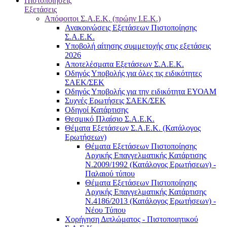
Πιστοποιήσεις
Εξετάσεις
Απόφοιτοι Σ.Α.Ε.Κ. (πρώην Ι.Ε.Κ.)
Ανακοινώσεις Εξετάσεων Πιστοποίησης
Σ.Α.Ε.Κ.
Υποβολή αίτησης συμμετοχής στις εξετάσεις
2026
Αποτελέσματα Εξετάσεων Σ.Α.Ε.Κ.
Οδηγός Υποβολής για όλες τις ειδικότητες
ΣΑΕΚ/ΣΕΚ
Οδηγός Υποβολής για την ειδικότητα ΕΥΟΑΜ
Συχνές Ερωτήσεις ΣΑΕΚ/ΣΕΚ
Οδηγοί Κατάρτισης
Θεσμικό Πλαίσιο Σ.Α.Ε.Κ.
Θέματα Εξετάσεων Σ.Α.Ε.Κ. (Κατάλογος
Ερωτήσεων)
Θέματα Εξετάσεων Πιστοποίησης
Αρχικής Επαγγελματικής Κατάρτισης
Ν.2009/1992 (Κατάλογος Ερωτήσεων) -
Παλαιού τύπου
Θέματα Εξετάσεων Πιστοποίησης
Αρχικής Επαγγελματικής Κατάρτισης
Ν.4186/2013 (Κατάλογος Ερωτήσεων) -
Νέου Τύπου
Χορήγηση Διπλώματος - Πιστοποιητικού