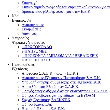
Εισαγωγή
Εθνικό σημείο αναφοράς του ευρωπαϊκού δικτύου για τ
Δράσεις διασφάλισης ποιότητας στην Ε.Ε.Κ
Νέα
Ενημέρωση
Ανακοινώσεις
Εκδηλώσεις
Διαγωνισμοί
Υπηρεσίες
Ψηφιακές Υπηρεσίες
e-ΠΡΩΤΟΚΟΛΛΟ
e-ΠΛΗΡΩΜΕΣ
e-ΠΡΟΣΟΝΤΑ / ΔΙΠΛΩΜΑΤΑ / ΒΕΒΑΙΩΣΕΙΣ
ΠΙΣΤΟΠΟΙΗΣΗΣ
Πιστοποιήσεις
Εξετάσεις
Απόφοιτοι Σ.Α.Ε.Κ. (πρώην Ι.Ε.Κ.)
Ανακοινώσεις Εξετάσεων Πιστοποίησης Σ.Α.Ε.Κ.
Υποβολή αίτησης συμμετοχής στις εξετάσεις 2026
Αποτελέσματα Εξετάσεων Σ.Α.Ε.Κ.
Οδηγός Υποβολής για όλες τις ειδικότητες ΣΑΕΚ/ΣΕΚ
Οδηγός Υποβολής για την ειδικότητα ΕΥΟΑΜ
Συχνές Ερωτήσεις ΣΑΕΚ/ΣΕΚ
Οδηγοί Κατάρτισης
Θεσμικό Πλαίσιο Σ.Α.Ε.Κ.