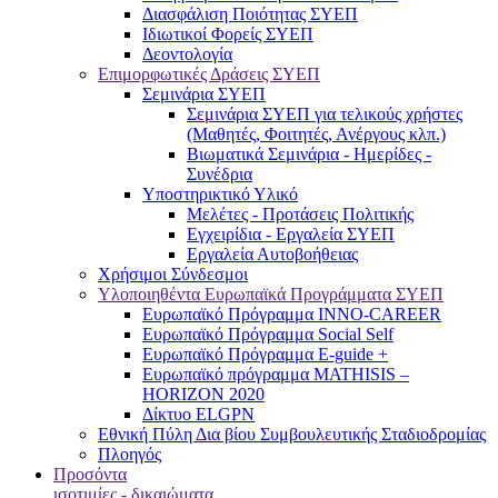
Διασφάλιση Ποιότητας ΣΥΕΠ
Ιδιωτικοί Φορείς ΣΥΕΠ
Δεοντολογία
Επιμορφωτικές Δράσεις ΣΥΕΠ
Σεμινάρια ΣΥΕΠ
Σεμινάρια ΣΥΕΠ για τελικούς χρήστες
(Μαθητές, Φοιτητές, Ανέργους κλπ.)
Βιωματικά Σεμινάρια - Ημερίδες -
Συνέδρια
Υποστηρικτικό Υλικό
Μελέτες - Προτάσεις Πολιτικής
Εγχειρίδια - Εργαλεία ΣΥΕΠ
Εργαλεία Αυτοβοήθειας
Χρήσιμοι Σύνδεσμοι
Υλοποιηθέντα Ευρωπαϊκά Προγράμματα ΣΥΕΠ
Ευρωπαϊκό Πρόγραμμα INNO-CAREER
Ευρωπαϊκό Πρόγραμμα Social Self
Ευρωπαϊκό Πρόγραμμα E-guide +
Ευρωπαϊκό πρόγραμμα MATHISIS –
HORIZON 2020
Δίκτυο ELGPN
Εθνική Πύλη Δια βίου Συμβουλευτικής Σταδιοδρομίας
Πλοηγός
Προσόντα
ισοτιμίες - δικαιώματα