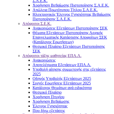
Σ.Α.Ε.Κ.
Χορήγηση Βεβαίωσης Πιστοποίησης Σ.Α.Ε.Κ.
Απώλεια Πρωτότυπου Τίτλου Σ.Α.Ε.Κ.
Ηλεκτρονικός Έλεγχος Γνησιότητας Βεβαίωσης
Πιστοποίησης Σ.Α.Ε.Κ.
Απόφοιτοι Σ.Ε.Κ.
Ανακοινώσεις Εξετάσεων Πιστοποίησης ΣΕΚ
Θέματα Εξετάσεων Πιστοποίησης Αρχικής
Επαγγελματικής Κατάρτισης Αποφοίτων ΣΕΚ
(Κατάλογος Ερωτήσεων)
Θεσμικό Πλαίσιο Εξετάσεων Πιστοποίησης
ΣΕΚ
Απόφοιτοι τάξης μαθητείας ΕΠΑ.Λ.
Ανακοινώσεις
Αποτελέσματα Εξετάσεων ΕΠΑ.Λ.
Υποβολή αίτησης συμμετοχής στις εξετάσεις
2025
Οδηγός Υποβολής Εξετάσεων 2025
Συχνές Ερωτήσεις Εξετάσεων 2025
Κατάλογος Θεμάτων ανά ειδικότητα
Θεσμικό Πλαίσιο
Χορήγηση Πτυχίου
Χορήγηση Βεβαίωσης
Έλεγχος Γνησιότητας
Που δίνω εξετάσεις