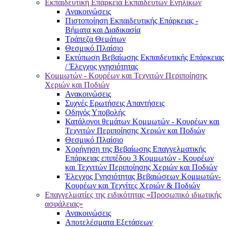
Εκπαιδευτική Επάρκεια Εκπαιδευτών Ενηλίκων
Ανακοινώσεις
Πιστοποίηση Εκπαιδευτικής Επάρκειας -
Βήματα και Διαδικασία
Τράπεζα Θεμάτων
Θεσμικό Πλαίσιο
Εκτύπωση Βεβαίωσης Εκπαιδευτικής Επάρκειας
/ Έλεγχος γνησιότητας
Κομμωτών - Κουρέων και Τεχνιτών Περιποίησης
Χεριών και Ποδιών
Ανακοινώσεις
Συχνές Ερωτήσεις Απαντήσεις
Οδηγός Υποβολής
Κατάλογοι θεμάτων Κομμωτών - Κουρέων και
Τεχνιτών Περιποίησης Χεριών και Ποδιών
Θεσμικό Πλαίσιο
Χορήγηση της Βεβαίωσης Επαγγελματικής
Επάρκειας επιπέδου 3 Κομμωτών - Κουρέων
και Τεχνιτών Περιποίησης Χεριών και Ποδιών
Έλεγχος Γνησιότητας Βεβαιώσεων Κομμωτών-
Κουρέων και Τεχνίτες Χεριών & Ποδιών
Επαγγελματίες της ειδικότητας «Προσωπικό ιδιωτικής
ασφάλειας»
Ανακοινώσεις
Αποτελέσματα Εξετάσεων