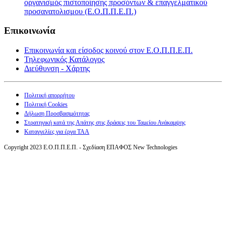
οργανισμός πιστοποίησης προσόντων & επαγγελματικού
προσανατολισμου (Ε.Ο.Π.Π.Ε.Π.)
Επικοινωνία
Επικοινωνία και είσοδος κοινού στον Ε.Ο.Π.Π.Ε.Π.
Τηλεφωνικός Κατάλογος
Διεύθυνση - Χάρτης
Πολιτική απορρήτου
Πολιτική Cookies
Δήλωση Προσβασιμότητας
Στρατηγική κατά της Απάτης στις δράσεις του Ταμείου Ανάκαμψης
Καταγγελίες για έργα ΤΑΑ
Copyright 2023 Ε.Ο.Π.Π.Ε.Π. - Σχεδίαση ΕΠΑΦΟΣ New Technologies