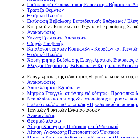
Πιστοποίηση Εκπαιδευτικής Επάρκειας - Βήματα και Δι
Τράπεζα Θεμάτων
Θεσμικό Πλαίσιο
Εκτύπωση Βεβαίωσης Εκπαιδευτικής Επάρκειας / Έλεγχ
Κομμωτών - Κουρέων και Τεχνιτών Περιποίησης Χερι
Ανακοινώσεις
Συχνές Ερωτήσεις Απαντήσεις
Οδηγός Υποβολής
Κατάλογοι θεμάτων Κομμωτών - Κουρέων και Τεχνιτώ
Θεσμικό Πλαίσιο
Χορήγηση της Βεβαίωσης Επαγγελματικής Επάρκειας ε
Έλεγχος Γνησιότητας Βεβαιώσεων Κομμωτών-Κουρέων
Επαγγελματίες της ειδικότητας «Προσωπικό ιδιωτικής 
Ανακοινώσεις
Αποτελέσματα Εξετάσεων
Μητρώο Επαγγελματιών της ειδικότητας «Προσωπικό Ι
Νέο πλαίσιο κατάρτισης & πιστοποίησης «Προσωπικού 
Παλαιό πλαίσιο πιστοποίησης «Προσωπικού ιδιωτικής 
Τεχνικών Ψυκτικών Εγκαταστάσεων
Ανακοινώσεις
Θεσμικό πλαίσιο
Αίτηση Χορήγησης Πιστοποιητικού Ψυκτικού
Αίτηση Ανανέωσης Πιστοποιητικού Ψυκτικού
Μητρώο Κατόχων Βεβαιώσεων Επάρκειας (Πιστοποιητ