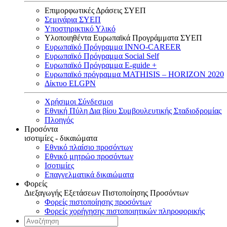
Επιμορφωτικές Δράσεις ΣΥΕΠ
Σεμινάρια ΣΥΕΠ
Υποστηρικτικό Υλικό
Υλοποιηθέντα Ευρωπαϊκά Προγράμματα ΣΥΕΠ
Ευρωπαϊκό Πρόγραμμα INNO-CAREER
Ευρωπαϊκό Πρόγραμμα Social Self
Ευρωπαϊκό Πρόγραμμα E-guide +
Ευρωπαϊκό πρόγραμμα MATHISIS – HORIZON 2020
Δίκτυο ELGPN
Χρήσιμοι Σύνδεσμοι
Εθνική Πύλη Δια βίου Συμβουλευτικής Σταδιοδρομίας
Πλοηγός
Προσόντα
ισοτιμίες - δικαιώματα
Εθνικό πλαίσιο προσόντων
Εθνικό μητρώο προσόντων
Ισοτιμίες
Επαγγελματικά δικαιώματα
Φορείς
Διεξαγωγής Εξετάσεων Πιστοποίησης Προσόντων
Φορείς πιστοποίησης προσόντων
Φορείς χορήγησης πιστοποιητικών πληροφορικής