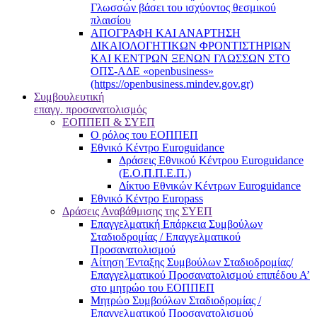
Γλωσσών βάσει του ισχύοντος θεσμικού
πλαισίου
ΑΠΟΓΡΑΦΗ ΚΑΙ ΑΝΑΡΤΗΣΗ
ΔΙΚΑΙΟΛΟΓΗΤΙΚΩΝ ΦΡΟΝΤΙΣΤΗΡΙΩΝ
ΚΑΙ ΚΕΝΤΡΩΝ ΞΕΝΩΝ ΓΛΩΣΣΩΝ ΣΤΟ
ΟΠΣ-ΑΔΕ «openbusiness»
(https://openbusiness.mindev.gov.gr)
Συμβουλευτική
επαγγ. προσανατολισμός
ΕΟΠΠΕΠ & ΣΥΕΠ
Ο ρόλος του ΕΟΠΠΕΠ
Εθνικό Κέντρο Euroguidance
Δράσεις Εθνικού Κέντρου Euroguidance
(Ε.Ο.Π.Π.Ε.Π.)
Δίκτυο Εθνικών Κέντρων Euroguidance
Εθνικό Κέντρο Europass
Δράσεις Αναβάθμισης της ΣΥΕΠ
Επαγγελματική Επάρκεια Συμβούλων
Σταδιοδρομίας / Επαγγελματικού
Προσανατολισμού
Αίτηση Ένταξης Συμβούλων Σταδιοδρομίας/
Επαγγελματικού Προσανατολισμού επιπέδου Α’
στο μητρώο του ΕΟΠΠΕΠ
Μητρώο Συμβούλων Σταδιοδρομίας /
Επαγγελματικού Προσανατολισμού