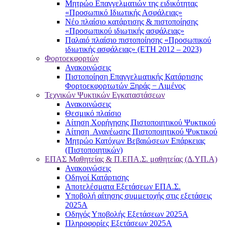
Μητρώο Επαγγελματιών της ειδικότητας
«Προσωπικό Ιδιωτικής Ασφάλειας»
Νέο πλαίσιο κατάρτισης & πιστοποίησης
«Προσωπικού ιδιωτικής ασφάλειας»
Παλαιό πλαίσιο πιστοποίησης «Προσωπικού
ιδιωτικής ασφάλειας» (ΕΤΗ 2012 – 2023)
Φορτοεκφορτών
Ανακοινώσεις
Πιστοποίηση Επαγγελματικής Κατάρτισης
Φορτοεκφορτωτών Ξηράς − Λιμένος
Τεχνικών Ψυκτικών Εγκαταστάσεων
Ανακοινώσεις
Θεσμικό πλαίσιο
Αίτηση Χορήγησης Πιστοποιητικού Ψυκτικού
Αίτηση Ανανέωσης Πιστοποιητικού Ψυκτικού
Μητρώο Κατόχων Βεβαιώσεων Επάρκειας
(Πιστοποιητικών)
ΕΠΑΣ Μαθητείας & Π.ΕΠΑ.Σ. μαθητείας (Δ.ΥΠ.Α)
Ανακοινώσεις
Oδηγοί Κατάρτισης
Αποτελέσματα Εξετάσεων ΕΠΑ.Σ.
Υποβολή αίτησης συμμετοχής στις εξετάσεις
2025Α
Οδηγός Υποβολής Εξετάσεων 2025A
Πληροφορίες Εξετάσεων 2025Α