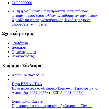
210 2709000
Αυτή η διεύθυνση Email προστατεύεται από τους
αυτοματισμούς αποστολέων ανεπιθύμητων μηνυμάτων.
Χρειάζεται να ενεργοποιήσετε τη JavaScript για να
μπορέσετε να τη δείτε.
Σχετικά με εμάς
Ταυτότητα
Διοίκηση
Οργανόγραμμα
Ανακοινώσεις
Χρήσιμοι Σύνδεσμοι
Χρήσιμοι σύνδεσμοι
Έργα ΕΣΠΑ - ΤΑΑ
Έργα μέσα από το «Εταιρικό Σύμφωνο Περιφερειακής
Ανάπτυξης 2021-2027» («ΕΣΠΑ 2021-2027»)
Ευρωπαϊκά - Διεθνή
Προγραμματα που συμμετέχει ή υλοποιεί ο Εθνικος