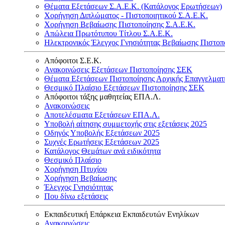
Θέματα Εξετάσεων Σ.Α.Ε.Κ. (Κατάλογος Ερωτήσεων)
Χορήγηση Διπλώματος - Πιστοποιητικού Σ.Α.Ε.Κ.
Χορήγηση Βεβαίωσης Πιστοποίησης Σ.Α.Ε.Κ.
Απώλεια Πρωτότυπου Τίτλου Σ.Α.Ε.Κ.
Ηλεκτρονικός Έλεγχος Γνησιότητας Βεβαίωσης Πιστοπ
Απόφοιτοι Σ.Ε.Κ.
Ανακοινώσεις Εξετάσεων Πιστοποίησης ΣΕΚ
Θέματα Εξετάσεων Πιστοποίησης Αρχικής Επαγγελματ
Θεσμικό Πλαίσιο Εξετάσεων Πιστοποίησης ΣΕΚ
Απόφοιτοι τάξης μαθητείας ΕΠΑ.Λ.
Ανακοινώσεις
Αποτελέσματα Εξετάσεων ΕΠΑ.Λ.
Υποβολή αίτησης συμμετοχής στις εξετάσεις 2025
Οδηγός Υποβολής Εξετάσεων 2025
Συχνές Ερωτήσεις Εξετάσεων 2025
Κατάλογος Θεμάτων ανά ειδικότητα
Θεσμικό Πλαίσιο
Χορήγηση Πτυχίου
Χορήγηση Βεβαίωσης
Έλεγχος Γνησιότητας
Που δίνω εξετάσεις
Εκπαιδευτική Επάρκεια Εκπαιδευτών Ενηλίκων
Ανακοινώσεις