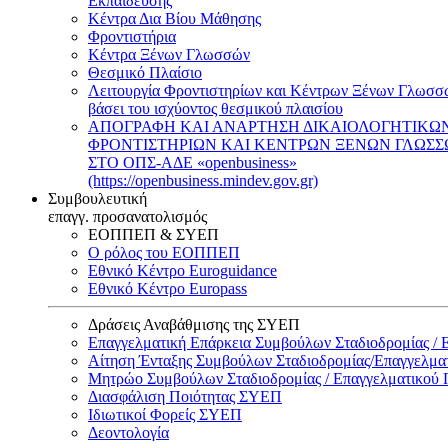
Εκπαίδευσης
Κέντρα Δια Βίου Μάθησης
Φροντιστήρια
Κέντρα Ξένων Γλωσσών
Θεσμικό Πλαίσιο
Λειτουργία Φροντιστηρίων και Κέντρων Ξένων Γλωσσ
βάσει του ισχύοντος θεσμικού πλαισίου
ΑΠΟΓΡΑΦΗ ΚΑΙ ΑΝΑΡΤΗΣΗ ΔΙΚΑΙΟΛΟΓΗΤΙΚΩ
ΦΡΟΝΤΙΣΤΗΡΙΩΝ ΚΑΙ ΚΕΝΤΡΩΝ ΞΕΝΩΝ ΓΛΩΣ
ΣΤΟ ΟΠΣ-ΑΔΕ «openbusiness»
(https://openbusiness.mindev.gov.gr)
Συμβουλευτική
επαγγ. προσανατολισμός
ΕΟΠΠΕΠ & ΣΥΕΠ
Ο ρόλος του ΕΟΠΠΕΠ
Εθνικό Κέντρο Euroguidance
Εθνικό Κέντρο Europass
Δράσεις Αναβάθμισης της ΣΥΕΠ
Επαγγελματική Επάρκεια Συμβούλων Σταδιοδρομίας /
Αίτηση Ένταξης Συμβούλων Σταδιοδρομίας/Επαγγελμ
Μητρώο Συμβούλων Σταδιοδρομίας / Επαγγελματικού
Διασφάλιση Ποιότητας ΣΥΕΠ
Ιδιωτικοί Φορείς ΣΥΕΠ
Δεοντολογία