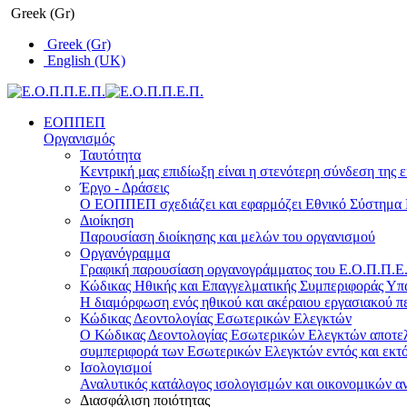
Greek (Gr)
Greek (Gr)
English (UK)
ΕΟΠΠΕΠ
Οργανισμός
Ταυτότητα
Κεντρική μας επιδίωξη είναι η στενότερη σύνδεση της ε
Έργο - Δράσεις
Ο ΕΟΠΠΕΠ σχεδιάζει και εφαρμόζει Eθνικό Σύστημα Π
Διοίκηση
Παρουσίαση διοίκησης και μελών του οργανισμού
Οργανόγραμμα
Γραφική παρουσίαση οργανογράμματος του Ε.Ο.Π.Π.Ε.Π
Κώδικας Ηθικής και Επαγγελματικής Συμπεριφοράς Υ
Η διαμόρφωση ενός ηθικού και ακέραιου εργασιακού πε
Κώδικας Δεοντολογίας Εσωτερικών Ελεγκτών
Ο Κώδικας Δεοντολογίας Εσωτερικών Ελεγκτών αποτελε
συμπεριφορά των Εσωτερικών Ελεγκτών εντός και εκτό
Ισολογισμοί
Αναλυτικός κατάλογος ισολογισμών και οικονομικών α
Διασφάλιση ποιότητας