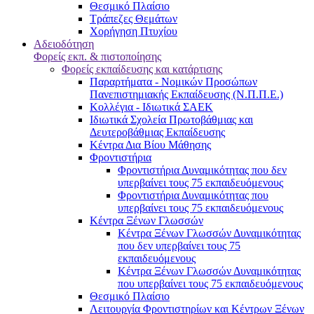
Θεσμικό Πλαίσιο
Τράπεζες Θεμάτων
Χορήγηση Πτυχίου
Αδειοδότηση
Φορείς εκπ. & πιστοποίησης
Φορείς εκπαίδευσης και κατάρτισης
Παραρτήματα - Νομικών Προσώπων
Πανεπιστημιακής Εκπαίδευσης (Ν.Π.Π.Ε.)
Κολλέγια - Ιδιωτικά ΣΑΕΚ
Ιδιωτικά Σχολεία Πρωτοβάθμιας και
Δευτεροβάθμιας Εκπαίδευσης
Κέντρα Δια Βίου Μάθησης
Φροντιστήρια
Φροντιστήρια Δυναμικότητας που δεν
υπερβαίνει τους 75 εκπαιδευόμενους
Φροντιστήρια Δυναμικότητας που
υπερβαίνει τους 75 εκπαιδευόμενους
Κέντρα Ξένων Γλωσσών
Kέντρα Ξένων Γλωσσών Δυναμικότητας
που δεν υπερβαίνει τους 75
εκπαιδευόμενους
Kέντρα Ξένων Γλωσσών Δυναμικότητας
που υπερβαίνει τους 75 εκπαιδευόμενους
Θεσμικό Πλαίσιο
Λειτουργία Φροντιστηρίων και Κέντρων Ξένων