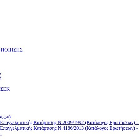
ΤΟΠΟΙΗΣΗΣ
.
6
Κ/ΣΕΚ
σεων)
Επαγγελματικής Κατάρτισης Ν.2009/1992 (Κατάλογος Ερωτήσεων) -
Επαγγελματικής Κατάρτισης Ν.4186/2013 (Κατάλογος Ερωτήσεων) -
.