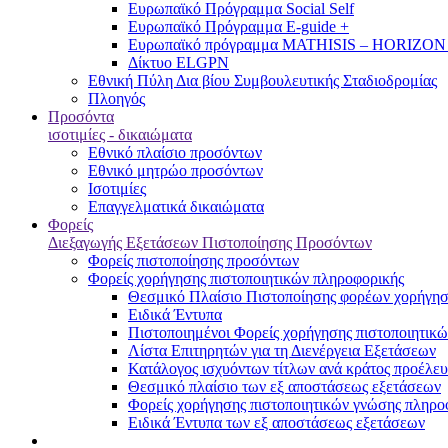
Ευρωπαϊκό Πρόγραμμα Social Self
Ευρωπαϊκό Πρόγραμμα E-guide +
Ευρωπαϊκό πρόγραμμα MATHISIS – HORIZON
Δίκτυο ELGPN
Εθνική Πύλη Δια βίου Συμβουλευτικής Σταδιοδρομίας
Πλοηγός
Προσόντα
ισοτιμίες - δικαιώματα
Εθνικό πλαίσιο προσόντων
Εθνικό μητρώο προσόντων
Ισοτιμίες
Επαγγελματικά δικαιώματα
Φορείς
Διεξαγωγής Εξετάσεων Πιστοποίησης Προσόντων
Φορείς πιστοποίησης προσόντων
Φορείς χορήγησης πιστοποιητικών πληροφορικής
Θεσμικό Πλαίσιο Πιστοποίησης φορέων χορήγησ
Ειδικά Έντυπα
Πιστοποιημένοι Φορείς χορήγησης πιστοποιητικ
Λίστα Επιτηρητών για τη Διενέργεια Εξετάσεων
Κατάλογος ισχυόντων τίτλων ανά κράτος προέλευ
Θεσμικό πλαίσιο των εξ αποστάσεως εξετάσεων
Φορείς χορήγησης πιστοποιητικών γνώσης πληροφ
Ειδικά Έντυπα των εξ αποστάσεως εξετάσεων