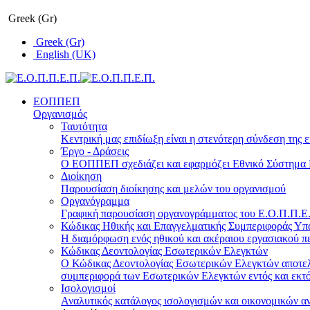
Greek (Gr)
Greek (Gr)
English (UK)
ΕΟΠΠΕΠ
Οργανισμός
Ταυτότητα
Κεντρική μας επιδίωξη είναι η στενότερη σύνδεση της ε
Έργο - Δράσεις
Ο ΕΟΠΠΕΠ σχεδιάζει και εφαρμόζει Eθνικό Σύστημα Π
Διοίκηση
Παρουσίαση διοίκησης και μελών του οργανισμού
Οργανόγραμμα
Γραφική παρουσίαση οργανογράμματος του Ε.Ο.Π.Π.Ε.Π
Κώδικας Ηθικής και Επαγγελματικής Συμπεριφοράς Υ
Η διαμόρφωση ενός ηθικού και ακέραιου εργασιακού πε
Κώδικας Δεοντολογίας Εσωτερικών Ελεγκτών
Ο Κώδικας Δεοντολογίας Εσωτερικών Ελεγκτών αποτελε
συμπεριφορά των Εσωτερικών Ελεγκτών εντός και εκτό
Ισολογισμοί
Αναλυτικός κατάλογος ισολογισμών και οικονομικών α