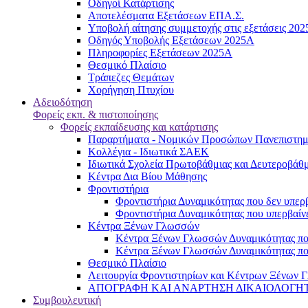
Oδηγοί Κατάρτισης
Αποτελέσματα Εξετάσεων ΕΠΑ.Σ.
Υποβολή αίτησης συμμετοχής στις εξετάσεις 20
Οδηγός Υποβολής Εξετάσεων 2025A
Πληροφορίες Εξετάσεων 2025Α
Θεσμικό Πλαίσιο
Τράπεζες Θεμάτων
Χορήγηση Πτυχίου
Αδειοδότηση
Φορείς εκπ. & πιστοποίησης
Φορείς εκπαίδευσης και κατάρτισης
Παραρτήματα - Νομικών Προσώπων Πανεπιστημι
Κολλέγια - Ιδιωτικά ΣΑΕΚ
Ιδιωτικά Σχολεία Πρωτοβάθμιας και Δευτεροβάθ
Κέντρα Δια Βίου Μάθησης
Φροντιστήρια
Φροντιστήρια Δυναμικότητας που δεν υπερβ
Φροντιστήρια Δυναμικότητας που υπερβαίνε
Κέντρα Ξένων Γλωσσών
Kέντρα Ξένων Γλωσσών Δυναμικότητας που
Kέντρα Ξένων Γλωσσών Δυναμικότητας που
Θεσμικό Πλαίσιο
Λειτουργία Φροντιστηρίων και Κέντρων Ξένων Γ
ΑΠΟΓΡΑΦΗ ΚΑΙ ΑΝΑΡΤΗΣΗ ΔΙΚΑΙΟΛΟΓΗΤΙΚΩΝ
Συμβουλευτική