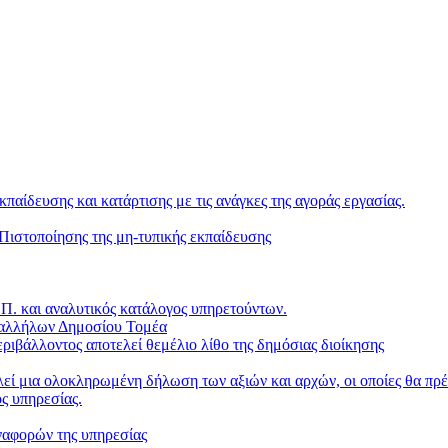
κπαίδευσης και κατάρτισης με τις ανάγκες της αγοράς εργασίας.
ιστοποίησης της μη-τυπικής εκπαίδευσης
. και αναλυτικός κατάλογος υπηρετούντων.
παλλήλων Δημοσίου Τομέα
ριβάλλοντος αποτελεί θεμέλιο λίθο της δημόσιας διοίκησης
ί μια ολοκληρωμένη δήλωση των αξιών και αρχών, οι οποίες θα πρέπ
ς υπηρεσίας.
ναφορών της υπηρεσίας