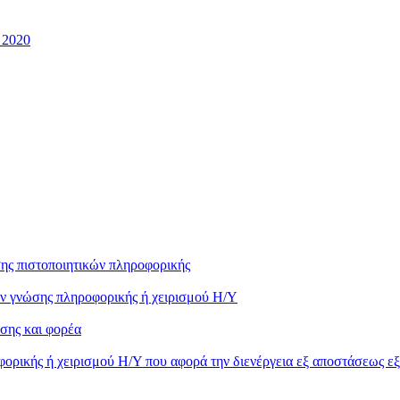
 2020
ης πιστοποιητικών πληροφορικής
ών γνώσης πληροφορικής ή χειρισμού Η/Υ
σης και φορέα
ορικής ή χειρισμού Η/Υ που αφορά την διενέργεια εξ αποστάσεως ε