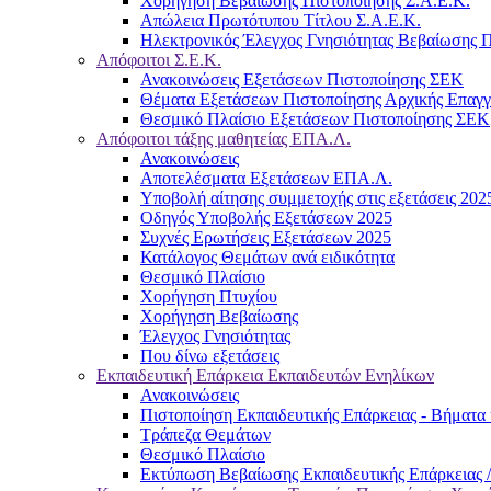
Χορήγηση Βεβαίωσης Πιστοποίησης Σ.Α.Ε.Κ.
Απώλεια Πρωτότυπου Τίτλου Σ.Α.Ε.Κ.
Ηλεκτρονικός Έλεγχος Γνησιότητας Βεβαίωσης Π
Απόφοιτοι Σ.Ε.Κ.
Ανακοινώσεις Εξετάσεων Πιστοποίησης ΣΕΚ
Θέματα Εξετάσεων Πιστοποίησης Αρχικής Επαγ
Θεσμικό Πλαίσιο Εξετάσεων Πιστοποίησης ΣΕΚ
Απόφοιτοι τάξης μαθητείας ΕΠΑ.Λ.
Ανακοινώσεις
Αποτελέσματα Εξετάσεων ΕΠΑ.Λ.
Υποβολή αίτησης συμμετοχής στις εξετάσεις 202
Οδηγός Υποβολής Εξετάσεων 2025
Συχνές Ερωτήσεις Εξετάσεων 2025
Κατάλογος Θεμάτων ανά ειδικότητα
Θεσμικό Πλαίσιο
Χορήγηση Πτυχίου
Χορήγηση Βεβαίωσης
Έλεγχος Γνησιότητας
Που δίνω εξετάσεις
Εκπαιδευτική Επάρκεια Εκπαιδευτών Ενηλίκων
Ανακοινώσεις
Πιστοποίηση Εκπαιδευτικής Επάρκειας - Βήματα 
Τράπεζα Θεμάτων
Θεσμικό Πλαίσιο
Εκτύπωση Βεβαίωσης Εκπαιδευτικής Επάρκειας /