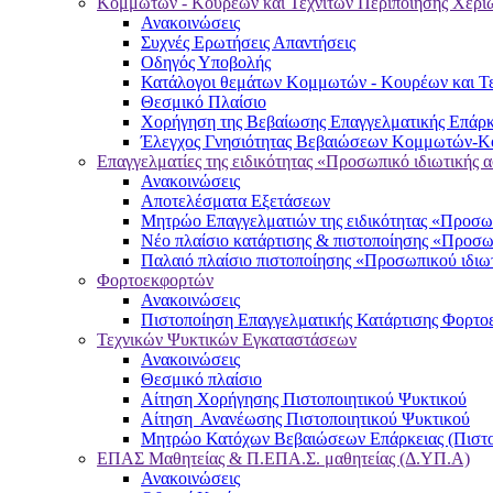
Κομμωτών - Κουρέων και Τεχνιτών Περιποίησης Χερι
Ανακοινώσεις
Συχνές Ερωτήσεις Απαντήσεις
Οδηγός Υποβολής
Κατάλογοι θεμάτων Κομμωτών - Κουρέων και Τε
Θεσμικό Πλαίσιο
Χορήγηση της Βεβαίωσης Επαγγελματικής Επάρκ
Έλεγχος Γνησιότητας Βεβαιώσεων Κομμωτών-Κο
Επαγγελματίες της ειδικότητας «Προσωπικό ιδιωτικής 
Ανακοινώσεις
Αποτελέσματα Εξετάσεων
Μητρώο Επαγγελματιών της ειδικότητας «Προσωπ
Νέο πλαίσιο κατάρτισης & πιστοποίησης «Προσω
Παλαιό πλαίσιο πιστοποίησης «Προσωπικού ιδιω
Φορτοεκφορτών
Ανακοινώσεις
Πιστοποίηση Επαγγελματικής Κατάρτισης Φορτο
Τεχνικών Ψυκτικών Εγκαταστάσεων
Ανακοινώσεις
Θεσμικό πλαίσιο
Αίτηση Χορήγησης Πιστοποιητικού Ψυκτικού
Αίτηση Ανανέωσης Πιστοποιητικού Ψυκτικού
Μητρώο Κατόχων Βεβαιώσεων Επάρκειας (Πιστο
ΕΠΑΣ Μαθητείας & Π.ΕΠΑ.Σ. μαθητείας (Δ.ΥΠ.Α)
Ανακοινώσεις