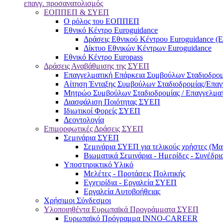
επαγγ. προσανατολισμός
ΕΟΠΠΕΠ & ΣΥΕΠ
Ο ρόλος του ΕΟΠΠΕΠ
Εθνικό Κέντρο Euroguidance
Δράσεις Εθνικού Κέντρου Euroguidance (
Δίκτυο Εθνικών Κέντρων Euroguidance
Εθνικό Κέντρο Europass
Δράσεις Αναβάθμισης της ΣΥΕΠ
Επαγγελματική Επάρκεια Συμβούλων Σταδιοδρομ
Αίτηση Ένταξης Συμβούλων Σταδιοδρομίας/Επα
Μητρώο Συμβούλων Σταδιοδρομίας / Επαγγελμα
Διασφάλιση Ποιότητας ΣΥΕΠ
Ιδιωτικοί Φορείς ΣΥΕΠ
Δεοντολογία
Επιμορφωτικές Δράσεις ΣΥΕΠ
Σεμινάρια ΣΥΕΠ
Σεμινάρια ΣΥΕΠ για τελικούς χρήστες (Μαθ
Βιωματικά Σεμινάρια - Ημερίδες - Συνέδρι
Υποστηρικτικό Υλικό
Μελέτες - Προτάσεις Πολιτικής
Εγχειρίδια - Εργαλεία ΣΥΕΠ
Εργαλεία Αυτοβοήθειας
Χρήσιμοι Σύνδεσμοι
Υλοποιηθέντα Ευρωπαϊκά Προγράμματα ΣΥΕΠ
Ευρωπαϊκό Πρόγραμμα INNO-CAREER