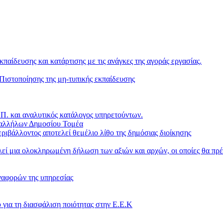
κπαίδευσης και κατάρτισης με τις ανάγκες της αγοράς εργασίας.
ιστοποίησης της μη-τυπικής εκπαίδευσης
. και αναλυτικός κατάλογος υπηρετούντων.
παλλήλων Δημοσίου Τομέα
ριβάλλοντος αποτελεί θεμέλιο λίθο της δημόσιας διοίκησης
ί μια ολοκληρωμένη δήλωση των αξιών και αρχών, οι οποίες θα πρέ
ναφορών της υπηρεσίας
 για τη διασφάλιση ποιότητας στην Ε.Ε.Κ