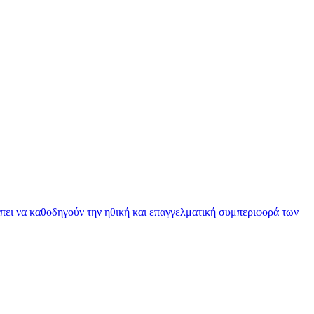
πει να καθοδηγούν την ηθική και επαγγελματική συμπεριφορά των