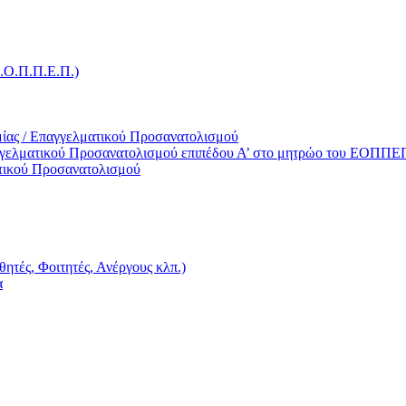
Ε.Ο.Π.Π.Ε.Π.)
ίας / Επαγγελματικού Προσανατολισμού
γγελματικού Προσανατολισμού επιπέδου Α’ στο μητρώο του ΕΟΠΠΕ
τικού Προσανατολισμού
ητές, Φοιτητές, Ανέργους κλπ.)
α