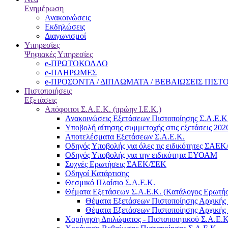
Ενημέρωση
Ανακοινώσεις
Εκδηλώσεις
Διαγωνισμοί
Υπηρεσίες
Ψηφιακές Υπηρεσίες
e-ΠΡΩΤΟΚΟΛΛΟ
e-ΠΛΗΡΩΜΕΣ
e-ΠΡΟΣΟΝΤΑ / ΔΙΠΛΩΜΑΤΑ / ΒΕΒΑΙΩΣΕΙΣ ΠΙΣ
Πιστοποιήσεις
Εξετάσεις
Απόφοιτοι Σ.Α.Ε.Κ. (πρώην Ι.Ε.Κ.)
Ανακοινώσεις Εξετάσεων Πιστοποίησης Σ.Α.Ε.Κ
Υποβολή αίτησης συμμετοχής στις εξετάσεις 202
Αποτελέσματα Εξετάσεων Σ.Α.Ε.Κ.
Οδηγός Υποβολής για όλες τις ειδικότητες ΣΑΕ
Οδηγός Υποβολής για την ειδικότητα ΕΥΟΑΜ
Συχνές Ερωτήσεις ΣΑΕΚ/ΣΕΚ
Οδηγοί Κατάρτισης
Θεσμικό Πλαίσιο Σ.Α.Ε.Κ.
Θέματα Εξετάσεων Σ.Α.Ε.Κ. (Κατάλογος Ερωτή
Θέματα Εξετάσεων Πιστοποίησης Αρχικής 
Θέματα Εξετάσεων Πιστοποίησης Αρχικής 
Χορήγηση Διπλώματος - Πιστοποιητικού Σ.Α.Ε.Κ