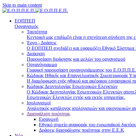
Skip to main content
ΕΟΠΠΕΠ
Οργανισμός
Ταυτότητα
Κεντρική μας επιδίωξη είναι η στενότερη σύνδεση της ε
Έργο - Δράσεις
Ο ΕΟΠΠΕΠ σχεδιάζει και εφαρμόζει Eθνικό Σύστημα Π
Διοίκηση
Παρουσίαση διοίκησης και μελών του οργανισμού
Οργανόγραμμα
Γραφική παρουσίαση οργανογράμματος του Ε.Ο.Π.Π.Ε.Π
Κώδικας Ηθικής και Επαγγελματικής Συμπεριφοράς Υ
Η διαμόρφωση ενός ηθικού και ακέραιου εργασιακού πε
Κώδικας Δεοντολογίας Εσωτερικών Ελεγκτών
Ο Κώδικας Δεοντολογίας Εσωτερικών Ελεγκτών αποτελε
Εσωτερικών Ελεγκτών εντός και εκτός υπηρεσίας.
Ισολογισμοί
Αναλυτικός κατάλογος ισολογισμών και οικονομικών α
Διασφάλιση ποιότητας
Εισαγωγή
Εθνικό σημείο αναφοράς του ευρωπαϊκού δικτύου
Δράσεις διασφάλισης ποιότητας στην Ε.Ε.Κ
Νέα