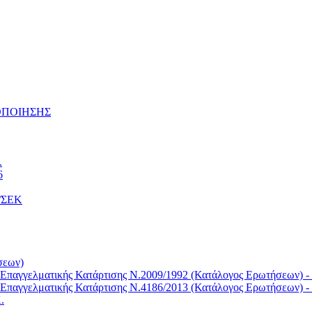
ΤΟΠΟΙΗΣΗΣ
.
6
Κ/ΣΕΚ
σεων)
Επαγγελματικής Κατάρτισης Ν.2009/1992 (Κατάλογος Ερωτήσεων) -
Επαγγελματικής Κατάρτισης Ν.4186/2013 (Κατάλογος Ερωτήσεων) -
.