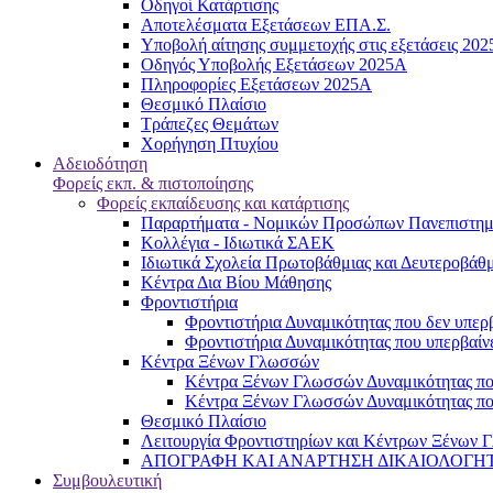
Oδηγοί Κατάρτισης
Αποτελέσματα Εξετάσεων ΕΠΑ.Σ.
Υποβολή αίτησης συμμετοχής στις εξετάσεις 20
Οδηγός Υποβολής Εξετάσεων 2025A
Πληροφορίες Εξετάσεων 2025Α
Θεσμικό Πλαίσιο
Τράπεζες Θεμάτων
Χορήγηση Πτυχίου
Αδειοδότηση
Φορείς εκπ. & πιστοποίησης
Φορείς εκπαίδευσης και κατάρτισης
Παραρτήματα - Νομικών Προσώπων Πανεπιστημι
Κολλέγια - Ιδιωτικά ΣΑΕΚ
Ιδιωτικά Σχολεία Πρωτοβάθμιας και Δευτεροβάθ
Κέντρα Δια Βίου Μάθησης
Φροντιστήρια
Φροντιστήρια Δυναμικότητας που δεν υπερβ
Φροντιστήρια Δυναμικότητας που υπερβαίνε
Κέντρα Ξένων Γλωσσών
Kέντρα Ξένων Γλωσσών Δυναμικότητας που
Kέντρα Ξένων Γλωσσών Δυναμικότητας που
Θεσμικό Πλαίσιο
Λειτουργία Φροντιστηρίων και Κέντρων Ξένων Γ
ΑΠΟΓΡΑΦΗ ΚΑΙ ΑΝΑΡΤΗΣΗ ΔΙΚΑΙΟΛΟΓΗΤΙΚΩΝ
Συμβουλευτική