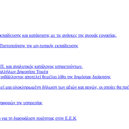
κπαίδευσης και κατάρτισης με τις ανάγκες της αγοράς εργασίας.
ιστοποίησης της μη-τυπικής εκπαίδευσης
. και αναλυτικός κατάλογος υπηρετούντων.
παλλήλων Δημοσίου Τομέα
ριβάλλοντος αποτελεί θεμέλιο λίθο της δημόσιας διοίκησης
ί μια ολοκληρωμένη δήλωση των αξιών και αρχών, οι οποίες θα πρέ
ναφορών της υπηρεσίας
 για τη διασφάλιση ποιότητας στην Ε.Ε.Κ