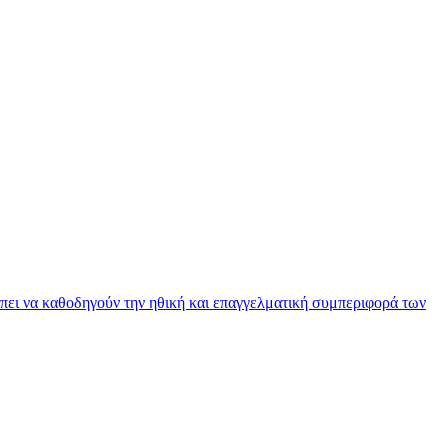
πει να καθοδηγούν την ηθική και επαγγελματική συμπεριφορά των