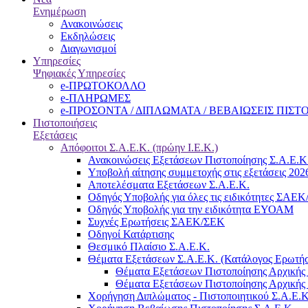
Ενημέρωση
Ανακοινώσεις
Εκδηλώσεις
Διαγωνισμοί
Υπηρεσίες
Ψηφιακές Υπηρεσίες
e-ΠΡΩΤΟΚΟΛΛΟ
e-ΠΛΗΡΩΜΕΣ
e-ΠΡΟΣΟΝΤΑ / ΔΙΠΛΩΜΑΤΑ / ΒΕΒΑΙΩΣΕΙΣ ΠΙΣ
Πιστοποιήσεις
Εξετάσεις
Απόφοιτοι Σ.Α.Ε.Κ. (πρώην Ι.Ε.Κ.)
Ανακοινώσεις Εξετάσεων Πιστοποίησης Σ.Α.Ε.Κ
Υποβολή αίτησης συμμετοχής στις εξετάσεις 202
Αποτελέσματα Εξετάσεων Σ.Α.Ε.Κ.
Οδηγός Υποβολής για όλες τις ειδικότητες ΣΑΕ
Οδηγός Υποβολής για την ειδικότητα ΕΥΟΑΜ
Συχνές Ερωτήσεις ΣΑΕΚ/ΣΕΚ
Οδηγοί Κατάρτισης
Θεσμικό Πλαίσιο Σ.Α.Ε.Κ.
Θέματα Εξετάσεων Σ.Α.Ε.Κ. (Κατάλογος Ερωτή
Θέματα Εξετάσεων Πιστοποίησης Αρχικής 
Θέματα Εξετάσεων Πιστοποίησης Αρχικής 
Χορήγηση Διπλώματος - Πιστοποιητικού Σ.Α.Ε.Κ