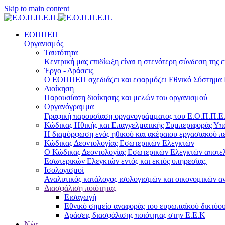
Skip to main content
ΕΟΠΠΕΠ
Οργανισμός
Ταυτότητα
Κεντρική μας επιδίωξη είναι η στενότερη σύνδεση της ε
Έργο - Δράσεις
Ο ΕΟΠΠΕΠ σχεδιάζει και εφαρμόζει Eθνικό Σύστημα Π
Διοίκηση
Παρουσίαση διοίκησης και μελών του οργανισμού
Οργανόγραμμα
Γραφική παρουσίαση οργανογράμματος του Ε.Ο.Π.Π.Ε.Π
Κώδικας Ηθικής και Επαγγελματικής Συμπεριφοράς Υ
Η διαμόρφωση ενός ηθικού και ακέραιου εργασιακού πε
Κώδικας Δεοντολογίας Εσωτερικών Ελεγκτών
Ο Κώδικας Δεοντολογίας Εσωτερικών Ελεγκτών αποτελε
Εσωτερικών Ελεγκτών εντός και εκτός υπηρεσίας.
Ισολογισμοί
Αναλυτικός κατάλογος ισολογισμών και οικονομικών α
Διασφάλιση ποιότητας
Εισαγωγή
Εθνικό σημείο αναφοράς του ευρωπαϊκού δικτύου
Δράσεις διασφάλισης ποιότητας στην Ε.Ε.Κ
Νέα