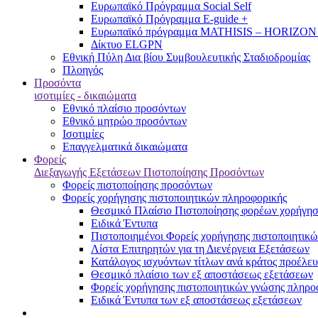
Ευρωπαϊκό Πρόγραμμα Social Self
Ευρωπαϊκό Πρόγραμμα E-guide +
Ευρωπαϊκό πρόγραμμα MATHISIS – HORIZON
Δίκτυο ELGPN
Εθνική Πύλη Δια βίου Συμβουλευτικής Σταδιοδρομίας
Πλοηγός
Προσόντα
ισοτιμίες - δικαιώματα
Εθνικό πλαίσιο προσόντων
Εθνικό μητρώο προσόντων
Ισοτιμίες
Επαγγελματικά δικαιώματα
Φορείς
Διεξαγωγής Εξετάσεων Πιστοποίησης Προσόντων
Φορείς πιστοποίησης προσόντων
Φορείς χορήγησης πιστοποιητικών πληροφορικής
Θεσμικό Πλαίσιο Πιστοποίησης φορέων χορήγησ
Ειδικά Έντυπα
Πιστοποιημένοι Φορείς χορήγησης πιστοποιητικ
Λίστα Επιτηρητών για τη Διενέργεια Εξετάσεων
Κατάλογος ισχυόντων τίτλων ανά κράτος προέλευ
Θεσμικό πλαίσιο των εξ αποστάσεως εξετάσεων
Φορείς χορήγησης πιστοποιητικών γνώσης πληροφ
Ειδικά Έντυπα των εξ αποστάσεως εξετάσεων