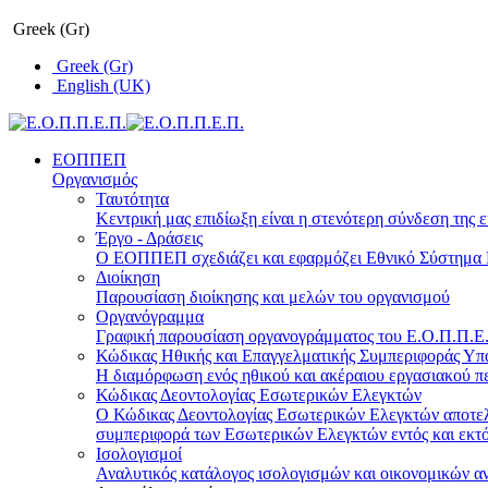
Greek (Gr)
Greek (Gr)
English (UK)
ΕΟΠΠΕΠ
Οργανισμός
Ταυτότητα
Κεντρική μας επιδίωξη είναι η στενότερη σύνδεση της ε
Έργο - Δράσεις
Ο ΕΟΠΠΕΠ σχεδιάζει και εφαρμόζει Eθνικό Σύστημα Π
Διοίκηση
Παρουσίαση διοίκησης και μελών του οργανισμού
Οργανόγραμμα
Γραφική παρουσίαση οργανογράμματος του Ε.Ο.Π.Π.Ε.Π
Κώδικας Ηθικής και Επαγγελματικής Συμπεριφοράς Υ
Η διαμόρφωση ενός ηθικού και ακέραιου εργασιακού πε
Κώδικας Δεοντολογίας Εσωτερικών Ελεγκτών
Ο Κώδικας Δεοντολογίας Εσωτερικών Ελεγκτών αποτελε
συμπεριφορά των Εσωτερικών Ελεγκτών εντός και εκτό
Ισολογισμοί
Αναλυτικός κατάλογος ισολογισμών και οικονομικών α