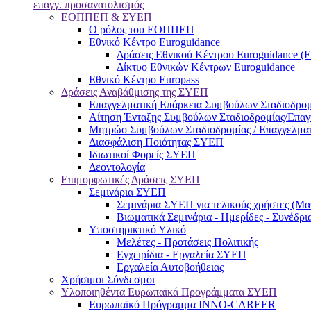
επαγγ. προσανατολισμός
ΕΟΠΠΕΠ & ΣΥΕΠ
Ο ρόλος του ΕΟΠΠΕΠ
Εθνικό Κέντρο Euroguidance
Δράσεις Εθνικού Κέντρου Euroguidance (
Δίκτυο Εθνικών Κέντρων Euroguidance
Εθνικό Κέντρο Europass
Δράσεις Αναβάθμισης της ΣΥΕΠ
Επαγγελματική Επάρκεια Συμβούλων Σταδιοδρομ
Αίτηση Ένταξης Συμβούλων Σταδιοδρομίας/Επα
Μητρώο Συμβούλων Σταδιοδρομίας / Επαγγελμα
Διασφάλιση Ποιότητας ΣΥΕΠ
Ιδιωτικοί Φορείς ΣΥΕΠ
Δεοντολογία
Επιμορφωτικές Δράσεις ΣΥΕΠ
Σεμινάρια ΣΥΕΠ
Σεμινάρια ΣΥΕΠ για τελικούς χρήστες (Μαθ
Βιωματικά Σεμινάρια - Ημερίδες - Συνέδρι
Υποστηρικτικό Υλικό
Μελέτες - Προτάσεις Πολιτικής
Εγχειρίδια - Εργαλεία ΣΥΕΠ
Εργαλεία Αυτοβοήθειας
Χρήσιμοι Σύνδεσμοι
Υλοποιηθέντα Ευρωπαϊκά Προγράμματα ΣΥΕΠ
Ευρωπαϊκό Πρόγραμμα INNO-CAREER