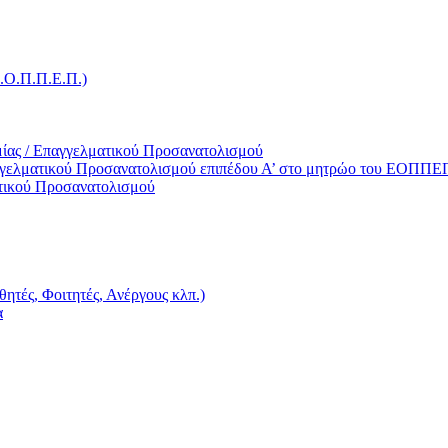
Ε.Ο.Π.Π.Ε.Π.)
ίας / Επαγγελματικού Προσανατολισμού
γγελματικού Προσανατολισμού επιπέδου Α’ στο μητρώο του ΕΟΠΠΕ
τικού Προσανατολισμού
ητές, Φοιτητές, Ανέργους κλπ.)
α