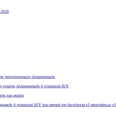
 2020
ης πιστοποιητικών πληροφορικής
ών γνώσης πληροφορικής ή χειρισμού Η/Υ
σης και φορέα
ορικής ή χειρισμού Η/Υ που αφορά την διενέργεια εξ αποστάσεως ε