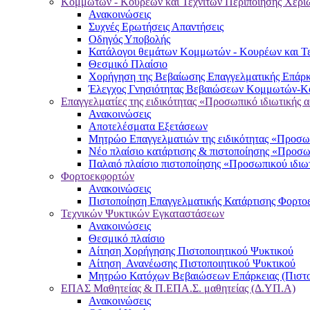
Κομμωτών - Κουρέων και Τεχνιτών Περιποίησης Χερι
Ανακοινώσεις
Συχνές Ερωτήσεις Απαντήσεις
Οδηγός Υποβολής
Κατάλογοι θεμάτων Κομμωτών - Κουρέων και Τε
Θεσμικό Πλαίσιο
Χορήγηση της Βεβαίωσης Επαγγελματικής Επάρκ
Έλεγχος Γνησιότητας Βεβαιώσεων Κομμωτών-Κο
Επαγγελματίες της ειδικότητας «Προσωπικό ιδιωτικής 
Ανακοινώσεις
Αποτελέσματα Εξετάσεων
Μητρώο Επαγγελματιών της ειδικότητας «Προσωπ
Νέο πλαίσιο κατάρτισης & πιστοποίησης «Προσω
Παλαιό πλαίσιο πιστοποίησης «Προσωπικού ιδιω
Φορτοεκφορτών
Ανακοινώσεις
Πιστοποίηση Επαγγελματικής Κατάρτισης Φορτο
Τεχνικών Ψυκτικών Εγκαταστάσεων
Ανακοινώσεις
Θεσμικό πλαίσιο
Αίτηση Χορήγησης Πιστοποιητικού Ψυκτικού
Αίτηση Ανανέωσης Πιστοποιητικού Ψυκτικού
Μητρώο Κατόχων Βεβαιώσεων Επάρκειας (Πιστο
ΕΠΑΣ Μαθητείας & Π.ΕΠΑ.Σ. μαθητείας (Δ.ΥΠ.Α)
Ανακοινώσεις