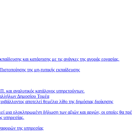
κπαίδευσης και κατάρτισης με τις ανάγκες της αγοράς εργασίας.
ιστοποίησης της μη-τυπικής εκπαίδευσης
. και αναλυτικός κατάλογος υπηρετούντων.
παλλήλων Δημοσίου Τομέα
ριβάλλοντος αποτελεί θεμέλιο λίθο της δημόσιας διοίκησης
ί μια ολοκληρωμένη δήλωση των αξιών και αρχών, οι οποίες θα πρέπ
ς υπηρεσίας.
ναφορών της υπηρεσίας