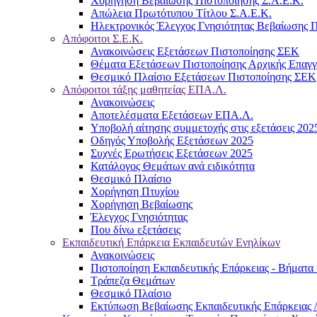
Χορήγηση Βεβαίωσης Πιστοποίησης Σ.Α.Ε.Κ.
Απώλεια Πρωτότυπου Τίτλου Σ.Α.Ε.Κ.
Ηλεκτρονικός Έλεγχος Γνησιότητας Βεβαίωσης Π
Απόφοιτοι Σ.Ε.Κ.
Ανακοινώσεις Εξετάσεων Πιστοποίησης ΣΕΚ
Θέματα Εξετάσεων Πιστοποίησης Αρχικής Επαγ
Θεσμικό Πλαίσιο Εξετάσεων Πιστοποίησης ΣΕΚ
Απόφοιτοι τάξης μαθητείας ΕΠΑ.Λ.
Ανακοινώσεις
Αποτελέσματα Εξετάσεων ΕΠΑ.Λ.
Υποβολή αίτησης συμμετοχής στις εξετάσεις 202
Οδηγός Υποβολής Εξετάσεων 2025
Συχνές Ερωτήσεις Εξετάσεων 2025
Κατάλογος Θεμάτων ανά ειδικότητα
Θεσμικό Πλαίσιο
Χορήγηση Πτυχίου
Χορήγηση Βεβαίωσης
Έλεγχος Γνησιότητας
Που δίνω εξετάσεις
Εκπαιδευτική Επάρκεια Εκπαιδευτών Ενηλίκων
Ανακοινώσεις
Πιστοποίηση Εκπαιδευτικής Επάρκειας - Βήματα 
Τράπεζα Θεμάτων
Θεσμικό Πλαίσιο
Εκτύπωση Βεβαίωσης Εκπαιδευτικής Επάρκειας /