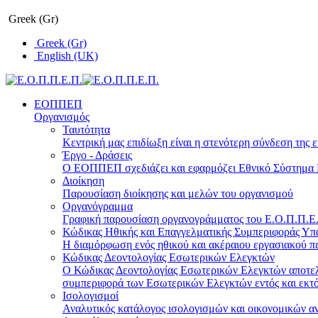
Greek (Gr)
Greek (Gr)
English (UK)
ΕΟΠΠΕΠ
Οργανισμός
Ταυτότητα
Κεντρική μας επιδίωξη είναι η στενότερη σύνδεση της ε
Έργο - Δράσεις
Ο ΕΟΠΠΕΠ σχεδιάζει και εφαρμόζει Eθνικό Σύστημα Π
Διοίκηση
Παρουσίαση διοίκησης και μελών του οργανισμού
Οργανόγραμμα
Γραφική παρουσίαση οργανογράμματος του Ε.Ο.Π.Π.Ε.Π
Κώδικας Ηθικής και Επαγγελματικής Συμπεριφοράς Υ
Η διαμόρφωση ενός ηθικού και ακέραιου εργασιακού πε
Κώδικας Δεοντολογίας Εσωτερικών Ελεγκτών
Ο Κώδικας Δεοντολογίας Εσωτερικών Ελεγκτών αποτελε
συμπεριφορά των Εσωτερικών Ελεγκτών εντός και εκτό
Ισολογισμοί
Αναλυτικός κατάλογος ισολογισμών και οικονομικών α