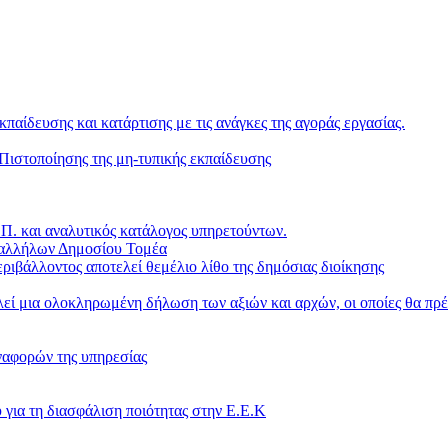
κπαίδευσης και κατάρτισης με τις ανάγκες της αγοράς εργασίας.
ιστοποίησης της μη-τυπικής εκπαίδευσης
. και αναλυτικός κατάλογος υπηρετούντων.
παλλήλων Δημοσίου Τομέα
ριβάλλοντος αποτελεί θεμέλιο λίθο της δημόσιας διοίκησης
ί μια ολοκληρωμένη δήλωση των αξιών και αρχών, οι οποίες θα πρέ
ναφορών της υπηρεσίας
 για τη διασφάλιση ποιότητας στην Ε.Ε.Κ