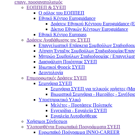
επαγγ. προσανατολισμός
ΕΟΠΠΕΠ & ΣΥΕΠ
Ο ρόλος του ΕΟΠΠΕΠ
Εθνικό Κέντρο Euroguidance
Δράσεις Εθνικού Κέντρου Euroguidance (
Δίκτυο Εθνικών Κέντρων Euroguidance
Εθνικό Κέντρο Europass
Δράσεις Αναβάθμισης της ΣΥΕΠ
Επαγγελματική Επάρκεια Συμβούλων Σταδιοδρομ
Αίτηση Ένταξης Συμβούλων Σταδιοδρομίας/Επα
Μητρώο Συμβούλων Σταδιοδρομίας / Επαγγελμα
Διασφάλιση Ποιότητας ΣΥΕΠ
Ιδιωτικοί Φορείς ΣΥΕΠ
Δεοντολογία
Επιμορφωτικές Δράσεις ΣΥΕΠ
Σεμινάρια ΣΥΕΠ
Σεμινάρια ΣΥΕΠ για τελικούς χρήστες (Μαθ
Βιωματικά Σεμινάρια - Ημερίδες - Συνέδρι
Υποστηρικτικό Υλικό
Μελέτες - Προτάσεις Πολιτικής
Εγχειρίδια - Εργαλεία ΣΥΕΠ
Εργαλεία Αυτοβοήθειας
Χρήσιμοι Σύνδεσμοι
Υλοποιηθέντα Ευρωπαϊκά Προγράμματα ΣΥΕΠ
Ευρωπαϊκό Πρόγραμμα INNO-CAREER