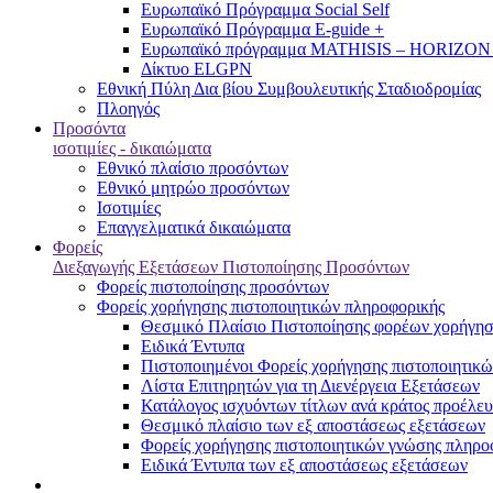
Ευρωπαϊκό Πρόγραμμα Social Self
Ευρωπαϊκό Πρόγραμμα E-guide +
Ευρωπαϊκό πρόγραμμα MATHISIS – HORIZON
Δίκτυο ELGPN
Εθνική Πύλη Δια βίου Συμβουλευτικής Σταδιοδρομίας
Πλοηγός
Προσόντα
ισοτιμίες - δικαιώματα
Εθνικό πλαίσιο προσόντων
Εθνικό μητρώο προσόντων
Ισοτιμίες
Επαγγελματικά δικαιώματα
Φορείς
Διεξαγωγής Εξετάσεων Πιστοποίησης Προσόντων
Φορείς πιστοποίησης προσόντων
Φορείς χορήγησης πιστοποιητικών πληροφορικής
Θεσμικό Πλαίσιο Πιστοποίησης φορέων χορήγησ
Ειδικά Έντυπα
Πιστοποιημένοι Φορείς χορήγησης πιστοποιητικ
Λίστα Επιτηρητών για τη Διενέργεια Εξετάσεων
Κατάλογος ισχυόντων τίτλων ανά κράτος προέλευ
Θεσμικό πλαίσιο των εξ αποστάσεως εξετάσεων
Φορείς χορήγησης πιστοποιητικών γνώσης πληροφ
Ειδικά Έντυπα των εξ αποστάσεως εξετάσεων