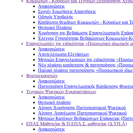
Κομμωτών - Κουρέων και Τεχνιτών Περιποίησης Χερι
Ανακοινώσεις
Συχνές Ερωτήσεις Απαντήσεις
Οδηγός Υποβολής
Κατάλογοι θεμάτων Κομμωτών - Κουρέων και Τε
Θεσμικό Πλαίσιο
Χορήγηση της Βεβαίωσης Επαγγελματικής Επάρκ
Έλεγχος Γνησιότητας Βεβαιώσεων Κομμωτών-Κο
Επαγγελματίες της ειδικότητας «Προσωπικό ιδιωτικής 
Ανακοινώσεις
Αποτελέσματα Εξετάσεων
Μητρώο Επαγγελματιών της ειδικότητας «Προσωπ
Νέο πλαίσιο κατάρτισης & πιστοποίησης «Προσω
Παλαιό πλαίσιο πιστοποίησης «Προσωπικού ιδιω
Φορτοεκφορτών
Ανακοινώσεις
Πιστοποίηση Επαγγελματικής Κατάρτισης Φορτο
Τεχνικών Ψυκτικών Εγκαταστάσεων
Ανακοινώσεις
Θεσμικό πλαίσιο
Αίτηση Χορήγησης Πιστοποιητικού Ψυκτικού
Αίτηση Ανανέωσης Πιστοποιητικού Ψυκτικού
Μητρώο Κατόχων Βεβαιώσεων Επάρκειας (Πιστο
ΕΠΑΣ Μαθητείας & Π.ΕΠΑ.Σ. μαθητείας (Δ.ΥΠ.Α)
Ανακοινώσεις