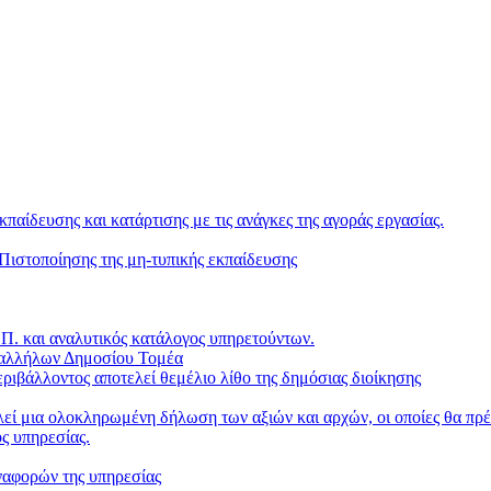
κπαίδευσης και κατάρτισης με τις ανάγκες της αγοράς εργασίας.
ιστοποίησης της μη-τυπικής εκπαίδευσης
. και αναλυτικός κατάλογος υπηρετούντων.
παλλήλων Δημοσίου Τομέα
ριβάλλοντος αποτελεί θεμέλιο λίθο της δημόσιας διοίκησης
ί μια ολοκληρωμένη δήλωση των αξιών και αρχών, οι οποίες θα πρέπ
ς υπηρεσίας.
ναφορών της υπηρεσίας