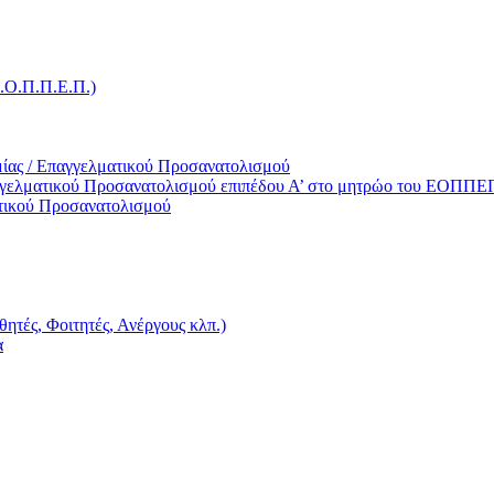
Ε.Ο.Π.Π.Ε.Π.)
ίας / Επαγγελματικού Προσανατολισμού
γγελματικού Προσανατολισμού επιπέδου Α’ στο μητρώο του ΕΟΠΠΕ
τικού Προσανατολισμού
ητές, Φοιτητές, Ανέργους κλπ.)
α