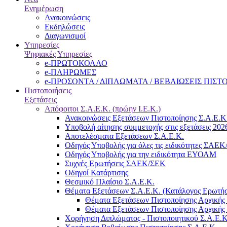
Ενημέρωση
Ανακοινώσεις
Εκδηλώσεις
Διαγωνισμοί
Υπηρεσίες
Ψηφιακές Υπηρεσίες
e-ΠΡΩΤΟΚΟΛΛΟ
e-ΠΛΗΡΩΜΕΣ
e-ΠΡΟΣΟΝΤΑ / ΔΙΠΛΩΜΑΤΑ / ΒΕΒΑΙΩΣΕΙΣ ΠΙΣ
Πιστοποιήσεις
Εξετάσεις
Απόφοιτοι Σ.Α.Ε.Κ. (πρώην Ι.Ε.Κ.)
Ανακοινώσεις Εξετάσεων Πιστοποίησης Σ.Α.Ε.Κ
Υποβολή αίτησης συμμετοχής στις εξετάσεις 202
Αποτελέσματα Εξετάσεων Σ.Α.Ε.Κ.
Οδηγός Υποβολής για όλες τις ειδικότητες ΣΑΕ
Οδηγός Υποβολής για την ειδικότητα ΕΥΟΑΜ
Συχνές Ερωτήσεις ΣΑΕΚ/ΣΕΚ
Οδηγοί Κατάρτισης
Θεσμικό Πλαίσιο Σ.Α.Ε.Κ.
Θέματα Εξετάσεων Σ.Α.Ε.Κ. (Κατάλογος Ερωτή
Θέματα Εξετάσεων Πιστοποίησης Αρχικής 
Θέματα Εξετάσεων Πιστοποίησης Αρχικής 
Χορήγηση Διπλώματος - Πιστοποιητικού Σ.Α.Ε.Κ