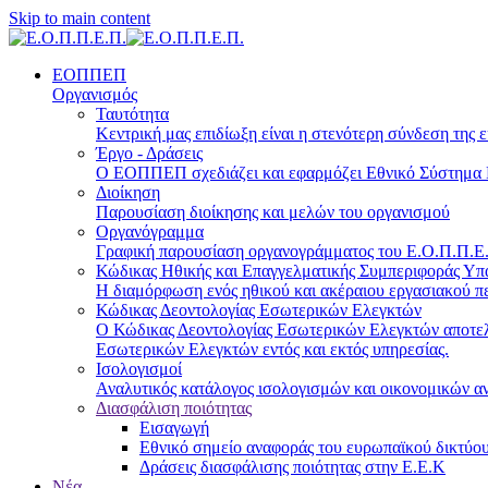
Skip to main content
ΕΟΠΠΕΠ
Οργανισμός
Ταυτότητα
Κεντρική μας επιδίωξη είναι η στενότερη σύνδεση της ε
Έργο - Δράσεις
Ο ΕΟΠΠΕΠ σχεδιάζει και εφαρμόζει Eθνικό Σύστημα Π
Διοίκηση
Παρουσίαση διοίκησης και μελών του οργανισμού
Οργανόγραμμα
Γραφική παρουσίαση οργανογράμματος του Ε.Ο.Π.Π.Ε.Π
Κώδικας Ηθικής και Επαγγελματικής Συμπεριφοράς Υ
Η διαμόρφωση ενός ηθικού και ακέραιου εργασιακού πε
Κώδικας Δεοντολογίας Εσωτερικών Ελεγκτών
Ο Κώδικας Δεοντολογίας Εσωτερικών Ελεγκτών αποτελε
Εσωτερικών Ελεγκτών εντός και εκτός υπηρεσίας.
Ισολογισμοί
Αναλυτικός κατάλογος ισολογισμών και οικονομικών α
Διασφάλιση ποιότητας
Εισαγωγή
Εθνικό σημείο αναφοράς του ευρωπαϊκού δικτύου
Δράσεις διασφάλισης ποιότητας στην Ε.Ε.Κ
Νέα