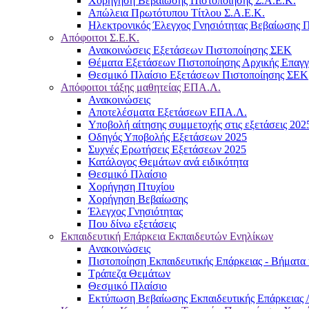
Χορήγηση Βεβαίωσης Πιστοποίησης Σ.Α.Ε.Κ.
Απώλεια Πρωτότυπου Τίτλου Σ.Α.Ε.Κ.
Ηλεκτρονικός Έλεγχος Γνησιότητας Βεβαίωσης Π
Απόφοιτοι Σ.Ε.Κ.
Ανακοινώσεις Εξετάσεων Πιστοποίησης ΣΕΚ
Θέματα Εξετάσεων Πιστοποίησης Αρχικής Επαγ
Θεσμικό Πλαίσιο Εξετάσεων Πιστοποίησης ΣΕΚ
Απόφοιτοι τάξης μαθητείας ΕΠΑ.Λ.
Ανακοινώσεις
Αποτελέσματα Εξετάσεων ΕΠΑ.Λ.
Υποβολή αίτησης συμμετοχής στις εξετάσεις 202
Οδηγός Υποβολής Εξετάσεων 2025
Συχνές Ερωτήσεις Εξετάσεων 2025
Κατάλογος Θεμάτων ανά ειδικότητα
Θεσμικό Πλαίσιο
Χορήγηση Πτυχίου
Χορήγηση Βεβαίωσης
Έλεγχος Γνησιότητας
Που δίνω εξετάσεις
Εκπαιδευτική Επάρκεια Εκπαιδευτών Ενηλίκων
Ανακοινώσεις
Πιστοποίηση Εκπαιδευτικής Επάρκειας - Βήματα 
Τράπεζα Θεμάτων
Θεσμικό Πλαίσιο
Εκτύπωση Βεβαίωσης Εκπαιδευτικής Επάρκειας /