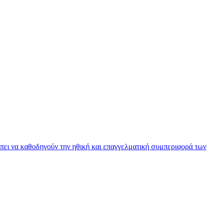
πει να καθοδηγούν την ηθική και επαγγελματική συμπεριφορά των