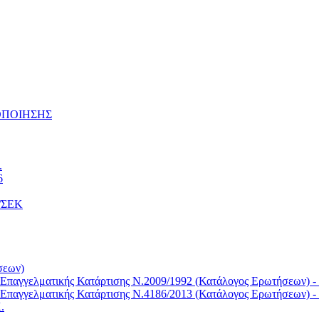
ΤΟΠΟΙΗΣΗΣ
.
6
Κ/ΣΕΚ
σεων)
Επαγγελματικής Κατάρτισης Ν.2009/1992 (Κατάλογος Ερωτήσεων) -
Επαγγελματικής Κατάρτισης Ν.4186/2013 (Κατάλογος Ερωτήσεων) -
.