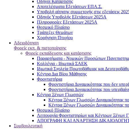
Oδηγοί Κατάρτισης
Αποτελέσματα Εξετάσεων ΕΠΑ.Σ.
Υποβολή αίτησης συμμετοχής στις εξετάσεις 20
Οδηγός Υποβολής Εξετάσεων 2025A
Πληροφορίες Εξετάσεων 2025Α
Θεσμικό Πλαίσιο
Τράπεζες Θεμάτων
Χορήγηση Πτυχίου
Αδειοδότηση
Φορείς εκπ. & πιστοποίησης
Φορείς εκπαίδευσης και κατάρτισης
Παραρτήματα - Νομικών Προσώπων Πανεπιστημι
Κολλέγια - Ιδιωτικά ΣΑΕΚ
Ιδιωτικά Σχολεία Πρωτοβάθμιας και Δευτεροβάθ
Κέντρα Δια Βίου Μάθησης
Φροντιστήρια
Φροντιστήρια Δυναμικότητας που δεν υπερβ
Φροντιστήρια Δυναμικότητας που υπερβαίνε
Κέντρα Ξένων Γλωσσών
Kέντρα Ξένων Γλωσσών Δυναμικότητας που
Kέντρα Ξένων Γλωσσών Δυναμικότητας που
Θεσμικό Πλαίσιο
Λειτουργία Φροντιστηρίων και Κέντρων Ξένων Γ
ΑΠΟΓΡΑΦΗ ΚΑΙ ΑΝΑΡΤΗΣΗ ΔΙΚΑΙΟΛΟΓΗΤΙΚΩΝ
Συμβουλευτική