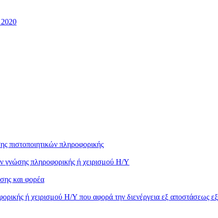
 2020
ης πιστοποιητικών πληροφορικής
ών γνώσης πληροφορικής ή χειρισμού Η/Υ
σης και φορέα
ορικής ή χειρισμού Η/Υ που αφορά την διενέργεια εξ αποστάσεως ε