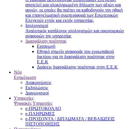
αποτελεί μια ολοκληρωμένη δήλωση των αξιών και
αρχών, οι οποίες θα πρέπει να καθοδηγούν την ηθική
και επαγγελματική συμπεριφορά των Εσωτερικών
Ελεγκτών εντός και εκτός υπηρεσίας.
Ισολογισμοί
Αναλυτικός κατάλογος ισολογισμών και οικονομικών
αναφορών της υπηρεσίας
Διασφάλιση ποιότητας
Εισαγωγή
Εθνικό σημείο αναφοράς του ευρωπαϊκού
δικτύου για τη διασφάλιση ποιότητας στην
Ε.Ε.Κ
Δράσεις διασφάλισης ποιότητας στην Ε.Ε.Κ
Νέα
Ενημέρωση
Ανακοινώσεις
Εκδηλώσεις
Διαγωνισμοί
Υπηρεσίες
Ψηφιακές Υπηρεσίες
e-ΠΡΩΤΟΚΟΛΛΟ
e-ΠΛΗΡΩΜΕΣ
e-ΠΡΟΣΟΝΤΑ / ΔΙΠΛΩΜΑΤΑ / ΒΕΒΑΙΩΣΕΙΣ
ΠΙΣΤΟΠΟΙΗΣΗΣ