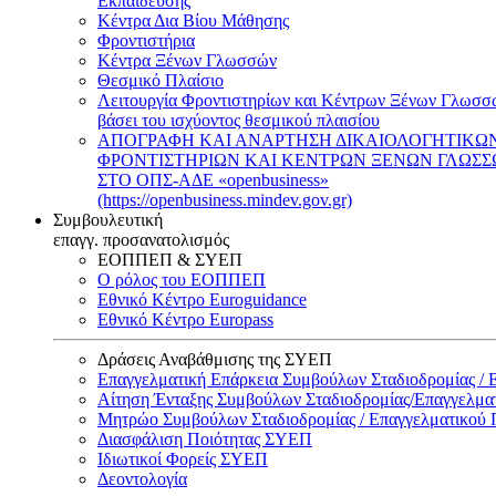
Εκπαίδευσης
Κέντρα Δια Βίου Μάθησης
Φροντιστήρια
Κέντρα Ξένων Γλωσσών
Θεσμικό Πλαίσιο
Λειτουργία Φροντιστηρίων και Κέντρων Ξένων Γλωσσ
βάσει του ισχύοντος θεσμικού πλαισίου
ΑΠΟΓΡΑΦΗ ΚΑΙ ΑΝΑΡΤΗΣΗ ΔΙΚΑΙΟΛΟΓΗΤΙΚΩ
ΦΡΟΝΤΙΣΤΗΡΙΩΝ ΚΑΙ ΚΕΝΤΡΩΝ ΞΕΝΩΝ ΓΛΩΣ
ΣΤΟ ΟΠΣ-ΑΔΕ «openbusiness»
(https://openbusiness.mindev.gov.gr)
Συμβουλευτική
επαγγ. προσανατολισμός
ΕΟΠΠΕΠ & ΣΥΕΠ
Ο ρόλος του ΕΟΠΠΕΠ
Εθνικό Κέντρο Euroguidance
Εθνικό Κέντρο Europass
Δράσεις Αναβάθμισης της ΣΥΕΠ
Επαγγελματική Επάρκεια Συμβούλων Σταδιοδρομίας /
Αίτηση Ένταξης Συμβούλων Σταδιοδρομίας/Επαγγελμ
Μητρώο Συμβούλων Σταδιοδρομίας / Επαγγελματικού
Διασφάλιση Ποιότητας ΣΥΕΠ
Ιδιωτικοί Φορείς ΣΥΕΠ
Δεοντολογία