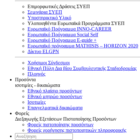
Επιμορφωτικές Δράσεις ΣΥΕΠ
Σεμινάρια ΣΥΕΠ
Υποστηρικτικό Υλικό
Υλοποιηθέντα Ευρωπαϊκά Προγράμματα ΣΥΕΠ
Ευρωπαϊκό Πρόγραμμα INNO-CAREER
Ευρωπαϊκό Πρόγραμμα Social Self
Ευρωπαϊκό Πρόγραμμα E-guide +
Ευρωπαϊκό πρόγραμμα MATHISIS – HORIZON 2020
Δίκτυο ELGPN
Χρήσιμοι Σύνδεσμοι
Εθνική Πύλη Δια βίου Συμβουλευτικής Σταδιοδρομίας
Πλοηγός
Προσόντα
ισοτιμίες - δικαιώματα
Εθνικό πλαίσιο προσόντων
Εθνικό μητρώο προσόντων
Ισοτιμίες
Επαγγελματικά δικαιώματα
Φορείς
Διεξαγωγής Εξετάσεων Πιστοποίησης Προσόντων
Φορείς πιστοποίησης προσόντων
Φορείς χορήγησης πιστοποιητικών πληροφορικής