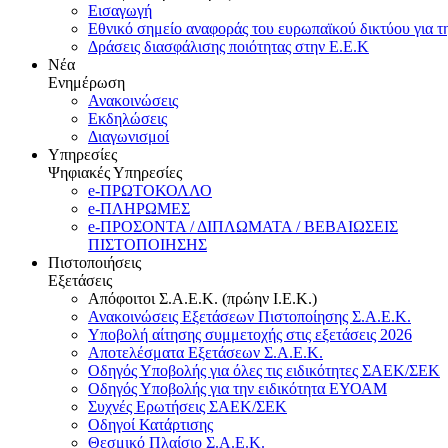
Εισαγωγή
Εθνικό σημείο αναφοράς του ευρωπαϊκού δικτύου για τ
Δράσεις διασφάλισης ποιότητας στην Ε.Ε.Κ
Νέα
Ενημέρωση
Ανακοινώσεις
Εκδηλώσεις
Διαγωνισμοί
Υπηρεσίες
Ψηφιακές Υπηρεσίες
e-ΠΡΩΤΟΚΟΛΛΟ
e-ΠΛΗΡΩΜΕΣ
e-ΠΡΟΣΟΝΤΑ / ΔΙΠΛΩΜΑΤΑ / ΒΕΒΑΙΩΣΕΙΣ
ΠΙΣΤΟΠΟΙΗΣΗΣ
Πιστοποιήσεις
Εξετάσεις
Απόφοιτοι Σ.Α.Ε.Κ. (πρώην Ι.Ε.Κ.)
Ανακοινώσεις Εξετάσεων Πιστοποίησης Σ.Α.Ε.Κ.
Υποβολή αίτησης συμμετοχής στις εξετάσεις 2026
Αποτελέσματα Εξετάσεων Σ.Α.Ε.Κ.
Οδηγός Υποβολής για όλες τις ειδικότητες ΣΑΕΚ/ΣΕΚ
Οδηγός Υποβολής για την ειδικότητα ΕΥΟΑΜ
Συχνές Ερωτήσεις ΣΑΕΚ/ΣΕΚ
Οδηγοί Κατάρτισης
Θεσμικό Πλαίσιο Σ.Α.Ε.Κ.