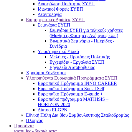
Διασφάλιση Ποιότητας ΣΥΕΠ
Ιδιωτικοί Φορείς ΣΥΕΠ
Δεοντολογία
Επιμορφωτικές Δράσεις ΣΥΕΠ
Σεμινάρια ΣΥΕΠ
Σεμινάρια ΣΥΕΠ για τελικούς χρήστες
(Μαθητές, Φοιτητές, Ανέργους κλπ.)
Βιωματικά Σεμινάρια - Ημερίδες -
Συνέδρια
Υποστηρικτικό Υλικό
Μελέτες - Προτάσεις Πολιτικής
Εγχειρίδια - Εργαλεία ΣΥΕΠ
Εργαλεία Αυτοβοήθειας
Χρήσιμοι Σύνδεσμοι
Υλοποιηθέντα Ευρωπαϊκά Προγράμματα ΣΥΕΠ
Ευρωπαϊκό Πρόγραμμα INNO-CAREER
Ευρωπαϊκό Πρόγραμμα Social Self
Ευρωπαϊκό Πρόγραμμα E-guide +
Ευρωπαϊκό πρόγραμμα MATHISIS –
HORIZON 2020
Δίκτυο ELGPN
Εθνική Πύλη Δια βίου Συμβουλευτικής Σταδιοδρομίας
Πλοηγός
Προσόντα
ισοτιμίες - δικαιώματα