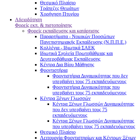
Θεσμικό Πλαίσιο
Τράπεζες Θεμάτων
Χορήγηση Πτυχίου
Αδειοδότηση
Φορείς εκπ. & πιστοποίησης
Φορείς εκπαίδευσης και κατάρτισης
Παραρτήματα - Νομικών Προσώπων
Πανεπιστημιακής Εκπαίδευσης (Ν.Π.Π.Ε.)
Κολλέγια - Ιδιωτικά ΣΑΕΚ
Ιδιωτικά Σχολεία Πρωτοβάθμιας και
Δευτεροβάθμιας Εκπαίδευσης
Κέντρα Δια Βίου Μάθησης
Φροντιστήρια
Φροντιστήρια Δυναμικότητας που δεν
υπερβαίνει τους 75 εκπαιδευόμενους
Φροντιστήρια Δυναμικότητας που
υπερβαίνει τους 75 εκπαιδευόμενους
Κέντρα Ξένων Γλωσσών
Kέντρα Ξένων Γλωσσών Δυναμικότητας
που δεν υπερβαίνει τους 75
εκπαιδευόμενους
Kέντρα Ξένων Γλωσσών Δυναμικότητας
που υπερβαίνει τους 75 εκπαιδευόμενους
Θεσμικό Πλαίσιο
Λειτουργία Φροντιστηρίων και Κέντρων Ξένων