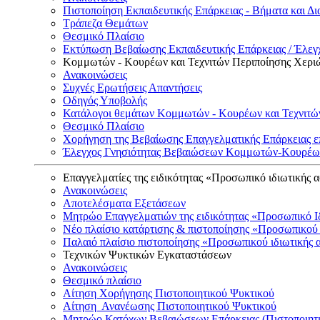
Πιστοποίηση Εκπαιδευτικής Επάρκειας - Βήματα και Δι
Τράπεζα Θεμάτων
Θεσμικό Πλαίσιο
Εκτύπωση Βεβαίωσης Εκπαιδευτικής Επάρκειας / Έλεγχ
Κομμωτών - Κουρέων και Τεχνιτών Περιποίησης Χερι
Ανακοινώσεις
Συχνές Ερωτήσεις Απαντήσεις
Οδηγός Υποβολής
Κατάλογοι θεμάτων Κομμωτών - Κουρέων και Τεχνιτώ
Θεσμικό Πλαίσιο
Χορήγηση της Βεβαίωσης Επαγγελματικής Επάρκειας ε
Έλεγχος Γνησιότητας Βεβαιώσεων Κομμωτών-Κουρέων
Επαγγελματίες της ειδικότητας «Προσωπικό ιδιωτικής 
Ανακοινώσεις
Αποτελέσματα Εξετάσεων
Μητρώο Επαγγελματιών της ειδικότητας «Προσωπικό Ι
Νέο πλαίσιο κατάρτισης & πιστοποίησης «Προσωπικού 
Παλαιό πλαίσιο πιστοποίησης «Προσωπικού ιδιωτικής 
Τεχνικών Ψυκτικών Εγκαταστάσεων
Ανακοινώσεις
Θεσμικό πλαίσιο
Αίτηση Χορήγησης Πιστοποιητικού Ψυκτικού
Αίτηση Ανανέωσης Πιστοποιητικού Ψυκτικού
Μητρώο Κατόχων Βεβαιώσεων Επάρκειας (Πιστοποιητ