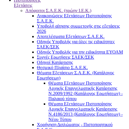
Πιστοποιήσεις
Εξετάσεις
Απόφοιτοι Σ.Α.Ε.Κ. (πρώην Ι.Ε.Κ.)
Ανακοινώσεις Εξετάσεων Πιστοποίησης
Σ.Α.Ε.Κ.
Υποβολή αίτησης συμμετοχής στις εξετάσεις
2026
Αποτελέσματα Εξετάσεων Σ.Α.Ε.Κ.
Οδηγός Υποβολής για όλες τις ειδικότητες
ΣΑΕΚ/ΣΕΚ
Οδηγός Υποβολής για την ειδικότητα ΕΥΟΑΜ
Συχνές Ερωτήσεις ΣΑΕΚ/ΣΕΚ
Οδηγοί Κατάρτισης
Θεσμικό Πλαίσιο Σ.Α.Ε.Κ.
Θέματα Εξετάσεων Σ.Α.Ε.Κ. (Κατάλογος
Ερωτήσεων)
Θέματα Εξετάσεων Πιστοποίησης
Αρχικής Επαγγελματικής Κατάρτισης
Ν.2009/1992 (Κατάλογος Ερωτήσεων) -
Παλαιού τύπου
Θέματα Εξετάσεων Πιστοποίησης
Αρχικής Επαγγελματικής Κατάρτισης
Ν.4186/2013 (Κατάλογος Ερωτήσεων) -
Νέου Τύπου
Χορήγηση Διπλώματος - Πιστοποιητικού