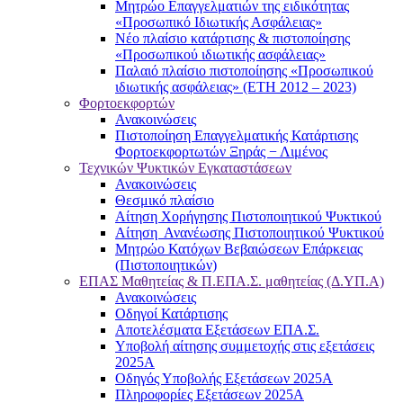
Μητρώο Επαγγελματιών της ειδικότητας
«Προσωπικό Ιδιωτικής Ασφάλειας»
Νέο πλαίσιο κατάρτισης & πιστοποίησης
«Προσωπικού ιδιωτικής ασφάλειας»
Παλαιό πλαίσιο πιστοποίησης «Προσωπικού
ιδιωτικής ασφάλειας» (ΕΤΗ 2012 – 2023)
Φορτοεκφορτών
Ανακοινώσεις
Πιστοποίηση Επαγγελματικής Κατάρτισης
Φορτοεκφορτωτών Ξηράς − Λιμένος
Τεχνικών Ψυκτικών Εγκαταστάσεων
Ανακοινώσεις
Θεσμικό πλαίσιο
Αίτηση Χορήγησης Πιστοποιητικού Ψυκτικού
Αίτηση Ανανέωσης Πιστοποιητικού Ψυκτικού
Μητρώο Κατόχων Βεβαιώσεων Επάρκειας
(Πιστοποιητικών)
ΕΠΑΣ Μαθητείας & Π.ΕΠΑ.Σ. μαθητείας (Δ.ΥΠ.Α)
Ανακοινώσεις
Oδηγοί Κατάρτισης
Αποτελέσματα Εξετάσεων ΕΠΑ.Σ.
Υποβολή αίτησης συμμετοχής στις εξετάσεις
2025Α
Οδηγός Υποβολής Εξετάσεων 2025A
Πληροφορίες Εξετάσεων 2025Α