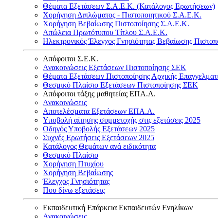
Θέματα Εξετάσεων Σ.Α.Ε.Κ. (Κατάλογος Ερωτήσεων)
Χορήγηση Διπλώματος - Πιστοποιητικού Σ.Α.Ε.Κ.
Χορήγηση Βεβαίωσης Πιστοποίησης Σ.Α.Ε.Κ.
Απώλεια Πρωτότυπου Τίτλου Σ.Α.Ε.Κ.
Ηλεκτρονικός Έλεγχος Γνησιότητας Βεβαίωσης Πιστοπ
Απόφοιτοι Σ.Ε.Κ.
Ανακοινώσεις Εξετάσεων Πιστοποίησης ΣΕΚ
Θέματα Εξετάσεων Πιστοποίησης Αρχικής Επαγγελματ
Θεσμικό Πλαίσιο Εξετάσεων Πιστοποίησης ΣΕΚ
Απόφοιτοι τάξης μαθητείας ΕΠΑ.Λ.
Ανακοινώσεις
Αποτελέσματα Εξετάσεων ΕΠΑ.Λ.
Υποβολή αίτησης συμμετοχής στις εξετάσεις 2025
Οδηγός Υποβολής Εξετάσεων 2025
Συχνές Ερωτήσεις Εξετάσεων 2025
Κατάλογος Θεμάτων ανά ειδικότητα
Θεσμικό Πλαίσιο
Χορήγηση Πτυχίου
Χορήγηση Βεβαίωσης
Έλεγχος Γνησιότητας
Που δίνω εξετάσεις
Εκπαιδευτική Επάρκεια Εκπαιδευτών Ενηλίκων
Ανακοινώσεις