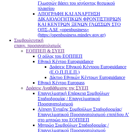
Γλωσσών βάσει του ισχύοντος θεσμικού
πλαισίου
ΑΠΟΓΡΑΦΗ ΚΑΙ ΑΝΑΡΤΗΣΗ
ΔΙΚΑΙΟΛΟΓΗΤΙΚΩΝ ΦΡΟΝΤΙΣΤΗΡΙΩΝ
ΚΑΙ ΚΕΝΤΡΩΝ ΞΕΝΩΝ ΓΛΩΣΣΩΝ ΣΤΟ
ΟΠΣ-ΑΔΕ «openbusiness»
(https://openbusiness.mindev.gov.gr)
Συμβουλευτική
επαγγ. προσανατολισμός
ΕΟΠΠΕΠ & ΣΥΕΠ
Ο ρόλος του ΕΟΠΠΕΠ
Εθνικό Κέντρο Euroguidance
Δράσεις Εθνικού Κέντρου Euroguidance
(Ε.Ο.Π.Π.Ε.Π.)
Δίκτυο Εθνικών Κέντρων Euroguidance
Εθνικό Κέντρο Europass
Δράσεις Αναβάθμισης της ΣΥΕΠ
Επαγγελματική Επάρκεια Συμβούλων
Σταδιοδρομίας / Επαγγελματικού
Προσανατολισμού
Αίτηση Ένταξης Συμβούλων Σταδιοδρομίας/
Επαγγελματικού Προσανατολισμού επιπέδου Α’
στο μητρώο του ΕΟΠΠΕΠ
Μητρώο Συμβούλων Σταδιοδρομίας /
Επαγγελματικού Προσανατολισμού