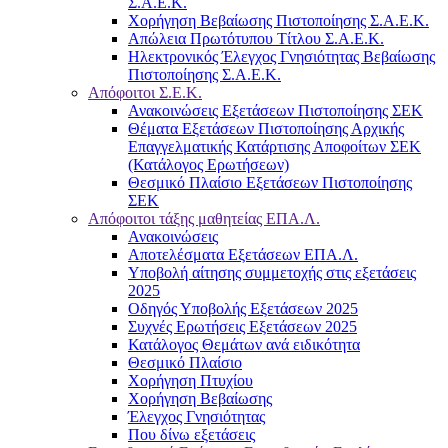
Σ.Α.Ε.Κ.
Χορήγηση Βεβαίωσης Πιστοποίησης Σ.Α.Ε.Κ.
Απώλεια Πρωτότυπου Τίτλου Σ.Α.Ε.Κ.
Ηλεκτρονικός Έλεγχος Γνησιότητας Βεβαίωσης
Πιστοποίησης Σ.Α.Ε.Κ.
Απόφοιτοι Σ.Ε.Κ.
Ανακοινώσεις Εξετάσεων Πιστοποίησης ΣΕΚ
Θέματα Εξετάσεων Πιστοποίησης Αρχικής
Επαγγελματικής Κατάρτισης Αποφοίτων ΣΕΚ
(Κατάλογος Ερωτήσεων)
Θεσμικό Πλαίσιο Εξετάσεων Πιστοποίησης
ΣΕΚ
Απόφοιτοι τάξης μαθητείας ΕΠΑ.Λ.
Ανακοινώσεις
Αποτελέσματα Εξετάσεων ΕΠΑ.Λ.
Υποβολή αίτησης συμμετοχής στις εξετάσεις
2025
Οδηγός Υποβολής Εξετάσεων 2025
Συχνές Ερωτήσεις Εξετάσεων 2025
Κατάλογος Θεμάτων ανά ειδικότητα
Θεσμικό Πλαίσιο
Χορήγηση Πτυχίου
Χορήγηση Βεβαίωσης
Έλεγχος Γνησιότητας
Που δίνω εξετάσεις