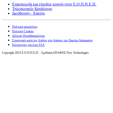
Επικοινωνία και είσοδος κοινού στον Ε.Ο.Π.Π.Ε.Π.
Τηλεφωνικός Κατάλογος
Διεύθυνση - Χάρτης
Πολιτική απορρήτου
Πολιτική Cookies
Δήλωση Προσβασιμότητας
Στρατηγική κατά της Απάτης στις δράσεις του Ταμείου Ανάκαμψης
Καταγγελίες για έργα ΤΑΑ
Copyright 2023 Ε.Ο.Π.Π.Ε.Π. - Σχεδίαση ΕΠΑΦΟΣ New Technologies