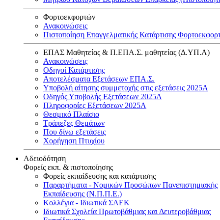
Φορτοεκφορτών
Ανακοινώσεις
Πιστοποίηση Επαγγελματικής Κατάρτισης Φορτοεκφορ
ΕΠΑΣ Μαθητείας & Π.ΕΠΑ.Σ. μαθητείας (Δ.ΥΠ.Α)
Ανακοινώσεις
Oδηγοί Κατάρτισης
Αποτελέσματα Εξετάσεων ΕΠΑ.Σ.
Υποβολή αίτησης συμμετοχής στις εξετάσεις 2025Α
Οδηγός Υποβολής Εξετάσεων 2025A
Πληροφορίες Εξετάσεων 2025Α
Θεσμικό Πλαίσιο
Τράπεζες Θεμάτων
Που δίνω εξετάσεις
Χορήγηση Πτυχίου
Αδειοδότηση
Φορείς εκπ. & πιστοποίησης
Φορείς εκπαίδευσης και κατάρτισης
Παραρτήματα - Νομικών Προσώπων Πανεπιστημιακής
Εκπαίδευσης (Ν.Π.Π.Ε.)
Κολλέγια - Ιδιωτικά ΣΑΕΚ
Ιδιωτικά Σχολεία Πρωτοβάθμιας και Δευτεροβάθμιας