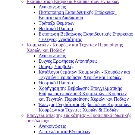
Εκπαιδευτική Επάρκεια Εκπαιδευτών Ενηλίκων
Ανακοινώσεις
Πιστοποίηση Εκπαιδευτικής Επάρκειας -
Βήματα και Διαδικασία
Τράπεζα Θεμάτων
Θεσμικό Πλαίσιο
Εκτύπωση Βεβαίωσης Εκπαιδευτικής Επάρκειας
/ Έλεγχος γνησιότητας
Κομμωτών - Κουρέων και Τεχνιτών Περιποίησης
Χεριών και Ποδιών
Ανακοινώσεις
Συχνές Ερωτήσεις Απαντήσεις
Οδηγός Υποβολής
Κατάλογοι θεμάτων Κομμωτών - Κουρέων και
Τεχνιτών Περιποίησης Χεριών και Ποδιών
Θεσμικό Πλαίσιο
Χορήγηση της Βεβαίωσης Επαγγελματικής
Επάρκειας επιπέδου 3 Κομμωτών - Κουρέων
και Τεχνιτών Περιποίησης Χεριών και Ποδιών
Έλεγχος Γνησιότητας Βεβαιώσεων Κομμωτών-
Κουρέων και Τεχνίτες Χεριών & Ποδιών
Επαγγελματίες της ειδικότητας «Προσωπικό ιδιωτικής
ασφάλειας»
Ανακοινώσεις
Αποτελέσματα Εξετάσεων