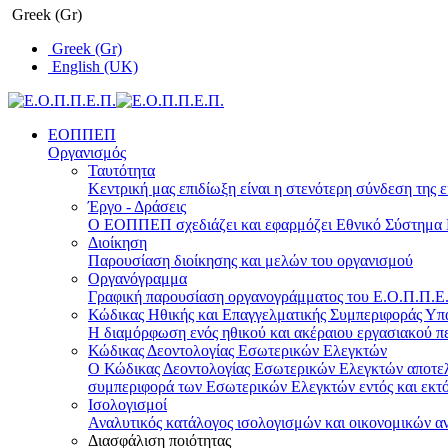
Greek (Gr)
Greek (Gr)
English (UK)
ΕΟΠΠΕΠ
Οργανισμός
Ταυτότητα
Κεντρική μας επιδίωξη είναι η στενότερη σύνδεση της ε
Έργο - Δράσεις
Ο ΕΟΠΠΕΠ σχεδιάζει και εφαρμόζει Eθνικό Σύστημα Π
Διοίκηση
Παρουσίαση διοίκησης και μελών του οργανισμού
Οργανόγραμμα
Γραφική παρουσίαση οργανογράμματος του Ε.Ο.Π.Π.Ε.Π
Κώδικας Ηθικής και Επαγγελματικής Συμπεριφοράς Υ
Η διαμόρφωση ενός ηθικού και ακέραιου εργασιακού πε
Κώδικας Δεοντολογίας Εσωτερικών Ελεγκτών
Ο Κώδικας Δεοντολογίας Εσωτερικών Ελεγκτών αποτελε
συμπεριφορά των Εσωτερικών Ελεγκτών εντός και εκτό
Ισολογισμοί
Αναλυτικός κατάλογος ισολογισμών και οικονομικών α
Διασφάλιση ποιότητας