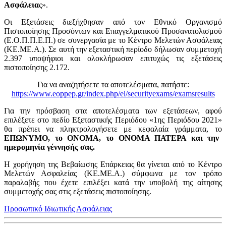
Ασφάλεια
ς».
Οι Εξετάσεις διεξήχθησαν από τον Εθνικό Οργανισμό
Πιστοποίησης Προσόντων και Επαγγελματικού Προσανατολισμού
(Ε.Ο.Π.Π.Ε.Π.) σε συνεργασία με το Κέντρο Μελετών Ασφάλειας
(ΚΕ.ΜΕ.Α.). Σε αυτή την εξεταστική περίοδο δήλωσαν συμμετοχή
2.397 υποψήφιοι και ολοκλήρωσαν επιτυχώς τις εξετάσεις
πιστοποίησης 2.172.
Για να αναζητήσετε τα αποτελέσματα, πατήστε:
https://www.eoppep.gr/index.php/el/securityexams/examsresults
Για την πρόσβαση στα αποτελέσματα των εξετάσεων, αφού
επιλέξετε στο πεδίο Εξεταστικής Περιόδου «1ης Περιόδου 2021»
θα πρέπει να πληκτρολογήσετε με κεφαλαία γράμματα, το
ΕΠΩΝΥΜΟ, το ΟΝΟΜΑ, το ΟΝΟΜΑ ΠΑΤΕΡΑ και την
ημερομηνία γέννησής σας.
Η χορήγηση της Βεβαίωσης Επάρκειας θα γίνεται από το Κέντρο
Μελετών Ασφαλείας (ΚΕ.ΜΕ.Α.) σύμφωνα με τον τρόπο
παραλαβής που έχετε επιλέξει κατά την υποβολή της αίτησης
συμμετοχής σας στις εξετάσεις πιστοποίησης.
Προσωπικό Ιδιωτικής Ασφάλειας