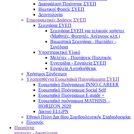
Διασφάλιση Ποιότητας ΣΥΕΠ
Ιδιωτικοί Φορείς ΣΥΕΠ
Δεοντολογία
Επιμορφωτικές Δράσεις ΣΥΕΠ
Σεμινάρια ΣΥΕΠ
Σεμινάρια ΣΥΕΠ για τελικούς χρήστες
(Μαθητές, Φοιτητές, Ανέργους κλπ.)
Βιωματικά Σεμινάρια - Ημερίδες -
Συνέδρια
Υποστηρικτικό Υλικό
Μελέτες - Προτάσεις Πολιτικής
Εγχειρίδια - Εργαλεία ΣΥΕΠ
Εργαλεία Αυτοβοήθειας
Χρήσιμοι Σύνδεσμοι
Υλοποιηθέντα Ευρωπαϊκά Προγράμματα ΣΥΕΠ
Ευρωπαϊκό Πρόγραμμα INNO-CAREER
Ευρωπαϊκό Πρόγραμμα Social Self
Ευρωπαϊκό Πρόγραμμα E-guide +
Ευρωπαϊκό πρόγραμμα MATHISIS –
HORIZON 2020
Δίκτυο ELGPN
Εθνική Πύλη Δια βίου Συμβουλευτικής Σταδιοδρομίας
Πλοηγός
Προσόντα
ισοτιμίες - δικαιώματα