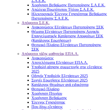
Σ.Α.Ε.Κ.
Χορήγηση Βεβαίωσης Πιστοποίησης Σ.Α.Ε.Κ.
Απώλεια Πρωτότυπου Τίτλου Σ.Α.Ε.Κ.
Ηλεκτρονικός Έλεγχος Γνησιότητας Βεβαίωσης
Πιστοποίησης Σ.Α.Ε.Κ.
Απόφοιτοι Σ.Ε.Κ.
Ανακοινώσεις Εξετάσεων Πιστοποίησης ΣΕΚ
Θέματα Εξετάσεων Πιστοποίησης Αρχικής
Επαγγελματικής Κατάρτισης Αποφοίτων ΣΕΚ
(Κατάλογος Ερωτήσεων)
Θεσμικό Πλαίσιο Εξετάσεων Πιστοποίησης
ΣΕΚ
Απόφοιτοι τάξης μαθητείας ΕΠΑ.Λ.
Ανακοινώσεις
Αποτελέσματα Εξετάσεων ΕΠΑ.Λ.
Υποβολή αίτησης συμμετοχής στις εξετάσεις
2025
Οδηγός Υποβολής Εξετάσεων 2025
Συχνές Ερωτήσεις Εξετάσεων 2025
Κατάλογος Θεμάτων ανά ειδικότητα
Θεσμικό Πλαίσιο
Χορήγηση Πτυχίου
Χορήγηση Βεβαίωσης
Έλεγχος Γνησιότητας
Που δίνω εξετάσεις