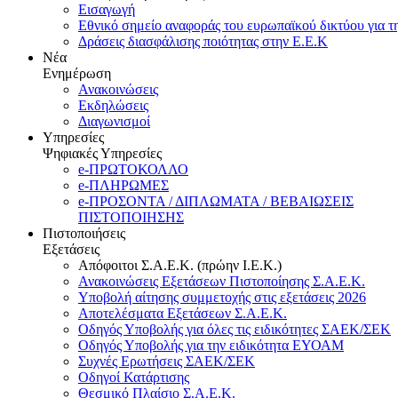
Εισαγωγή
Εθνικό σημείο αναφοράς του ευρωπαϊκού δικτύου για τ
Δράσεις διασφάλισης ποιότητας στην Ε.Ε.Κ
Νέα
Ενημέρωση
Ανακοινώσεις
Εκδηλώσεις
Διαγωνισμοί
Υπηρεσίες
Ψηφιακές Υπηρεσίες
e-ΠΡΩΤΟΚΟΛΛΟ
e-ΠΛΗΡΩΜΕΣ
e-ΠΡΟΣΟΝΤΑ / ΔΙΠΛΩΜΑΤΑ / ΒΕΒΑΙΩΣΕΙΣ
ΠΙΣΤΟΠΟΙΗΣΗΣ
Πιστοποιήσεις
Εξετάσεις
Απόφοιτοι Σ.Α.Ε.Κ. (πρώην Ι.Ε.Κ.)
Ανακοινώσεις Εξετάσεων Πιστοποίησης Σ.Α.Ε.Κ.
Υποβολή αίτησης συμμετοχής στις εξετάσεις 2026
Αποτελέσματα Εξετάσεων Σ.Α.Ε.Κ.
Οδηγός Υποβολής για όλες τις ειδικότητες ΣΑΕΚ/ΣΕΚ
Οδηγός Υποβολής για την ειδικότητα ΕΥΟΑΜ
Συχνές Ερωτήσεις ΣΑΕΚ/ΣΕΚ
Οδηγοί Κατάρτισης
Θεσμικό Πλαίσιο Σ.Α.Ε.Κ.