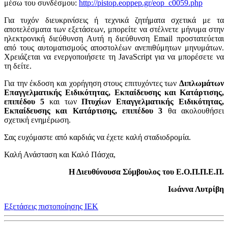
μέσω του συνδέσμου:
http://pistop.eoppep.gr/eop_c0059.php
Για τυχόν διευκρινίσεις ή τεχνικά ζητήματα σχετικά με τα
αποτελέσματα των εξετάσεων, μπορείτε να στέλνετε μήνυμα στην
ηλεκτρονική διεύθυνση
Αυτή η διεύθυνση Email προστατεύεται
από τους αυτοματισμούς αποστολέων ανεπιθύμητων μηνυμάτων.
Χρειάζεται να ενεργοποιήσετε τη JavaScript για να μπορέσετε να
τη δείτε.
Για την έκδοση και χορήγηση στους επιτυχόντες των
Διπλωμάτων
Επαγγελματικής Ειδικότητας, Εκπαίδευσης και Κατάρτισης,
επιπέδου 5
και των
Πτυχίων Επαγγελματικής Ειδικότητας,
Εκπαίδευσης και Κατάρτισης, επιπέδου 3
θα ακολουθήσει
σχετική ενημέρωση.
Σας ευχόμαστε από καρδιάς να έχετε καλή σταδιοδρομία.
Καλή Ανάσταση και Καλό Πάσχα,
Η Διευθύνουσα Σύμβουλος του Ε.Ο.Π.Π.Ε.Π.
Ιωάννα Λυτρίβη
Εξετάσεις πιστοποίησης ΙΕΚ