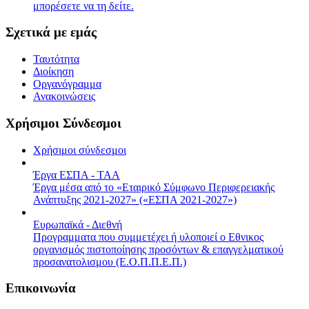
μπορέσετε να τη δείτε.
Σχετικά με εμάς
Ταυτότητα
Διοίκηση
Οργανόγραμμα
Ανακοινώσεις
Χρήσιμοι Σύνδεσμοι
Χρήσιμοι σύνδεσμοι
Έργα ΕΣΠΑ - ΤΑΑ
Έργα μέσα από το «Εταιρικό Σύμφωνο Περιφερειακής
Ανάπτυξης 2021-2027» («ΕΣΠΑ 2021-2027»)
Ευρωπαϊκά - Διεθνή
Προγραμματα που συμμετέχει ή υλοποιεί ο Εθνικος
οργανισμός πιστοποίησης προσόντων & επαγγελματικού
προσανατολισμου (Ε.Ο.Π.Π.Ε.Π.)
Επικοινωνία