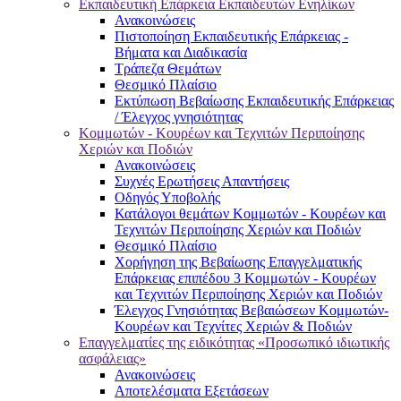
Εκπαιδευτική Επάρκεια Εκπαιδευτών Ενηλίκων
Ανακοινώσεις
Πιστοποίηση Εκπαιδευτικής Επάρκειας -
Βήματα και Διαδικασία
Τράπεζα Θεμάτων
Θεσμικό Πλαίσιο
Εκτύπωση Βεβαίωσης Εκπαιδευτικής Επάρκειας
/ Έλεγχος γνησιότητας
Κομμωτών - Κουρέων και Τεχνιτών Περιποίησης
Χεριών και Ποδιών
Ανακοινώσεις
Συχνές Ερωτήσεις Απαντήσεις
Οδηγός Υποβολής
Κατάλογοι θεμάτων Κομμωτών - Κουρέων και
Τεχνιτών Περιποίησης Χεριών και Ποδιών
Θεσμικό Πλαίσιο
Χορήγηση της Βεβαίωσης Επαγγελματικής
Επάρκειας επιπέδου 3 Κομμωτών - Κουρέων
και Τεχνιτών Περιποίησης Χεριών και Ποδιών
Έλεγχος Γνησιότητας Βεβαιώσεων Κομμωτών-
Κουρέων και Τεχνίτες Χεριών & Ποδιών
Επαγγελματίες της ειδικότητας «Προσωπικό ιδιωτικής
ασφάλειας»
Ανακοινώσεις
Αποτελέσματα Εξετάσεων