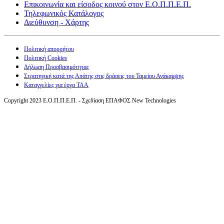
Επικοινωνία και είσοδος κοινού στον Ε.Ο.Π.Π.Ε.Π.
Τηλεφωνικός Κατάλογος
Διεύθυνση - Χάρτης
Πολιτική απορρήτου
Πολιτική Cookies
Δήλωση Προσβασιμότητας
Στρατηγική κατά της Απάτης στις δράσεις του Ταμείου Ανάκαμψης
Καταγγελίες για έργα ΤΑΑ
Copyright 2023 Ε.Ο.Π.Π.Ε.Π. - Σχεδίαση ΕΠΑΦΟΣ New Technologies