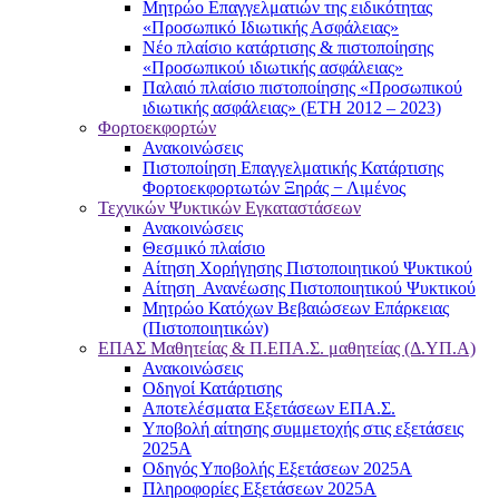
Μητρώο Επαγγελματιών της ειδικότητας
«Προσωπικό Ιδιωτικής Ασφάλειας»
Νέο πλαίσιο κατάρτισης & πιστοποίησης
«Προσωπικού ιδιωτικής ασφάλειας»
Παλαιό πλαίσιο πιστοποίησης «Προσωπικού
ιδιωτικής ασφάλειας» (ΕΤΗ 2012 – 2023)
Φορτοεκφορτών
Ανακοινώσεις
Πιστοποίηση Επαγγελματικής Κατάρτισης
Φορτοεκφορτωτών Ξηράς − Λιμένος
Τεχνικών Ψυκτικών Εγκαταστάσεων
Ανακοινώσεις
Θεσμικό πλαίσιο
Αίτηση Χορήγησης Πιστοποιητικού Ψυκτικού
Αίτηση Ανανέωσης Πιστοποιητικού Ψυκτικού
Μητρώο Κατόχων Βεβαιώσεων Επάρκειας
(Πιστοποιητικών)
ΕΠΑΣ Μαθητείας & Π.ΕΠΑ.Σ. μαθητείας (Δ.ΥΠ.Α)
Ανακοινώσεις
Oδηγοί Κατάρτισης
Αποτελέσματα Εξετάσεων ΕΠΑ.Σ.
Υποβολή αίτησης συμμετοχής στις εξετάσεις
2025Α
Οδηγός Υποβολής Εξετάσεων 2025A
Πληροφορίες Εξετάσεων 2025Α