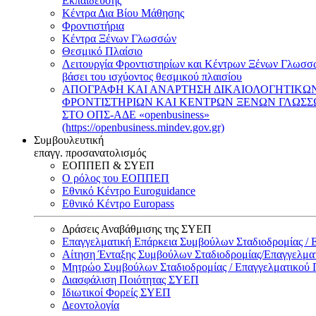
Εκπαίδευσης
Κέντρα Δια Βίου Μάθησης
Φροντιστήρια
Κέντρα Ξένων Γλωσσών
Θεσμικό Πλαίσιο
Λειτουργία Φροντιστηρίων και Κέντρων Ξένων Γλωσσ
βάσει του ισχύοντος θεσμικού πλαισίου
ΑΠΟΓΡΑΦΗ ΚΑΙ ΑΝΑΡΤΗΣΗ ΔΙΚΑΙΟΛΟΓΗΤΙΚΩ
ΦΡΟΝΤΙΣΤΗΡΙΩΝ ΚΑΙ ΚΕΝΤΡΩΝ ΞΕΝΩΝ ΓΛΩΣ
ΣΤΟ ΟΠΣ-ΑΔΕ «openbusiness»
(https://openbusiness.mindev.gov.gr)
Συμβουλευτική
επαγγ. προσανατολισμός
ΕΟΠΠΕΠ & ΣΥΕΠ
Ο ρόλος του ΕΟΠΠΕΠ
Εθνικό Κέντρο Euroguidance
Εθνικό Κέντρο Europass
Δράσεις Αναβάθμισης της ΣΥΕΠ
Επαγγελματική Επάρκεια Συμβούλων Σταδιοδρομίας /
Αίτηση Ένταξης Συμβούλων Σταδιοδρομίας/Επαγγελμ
Μητρώο Συμβούλων Σταδιοδρομίας / Επαγγελματικού
Διασφάλιση Ποιότητας ΣΥΕΠ
Ιδιωτικοί Φορείς ΣΥΕΠ
Δεοντολογία