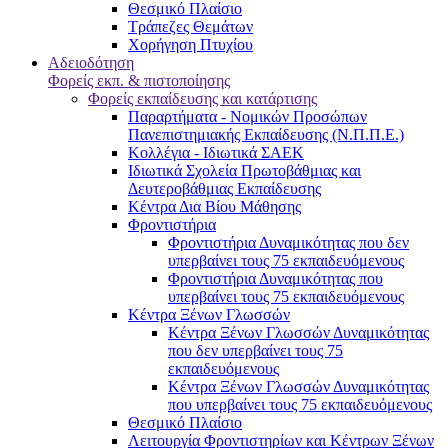
Θεσμικό Πλαίσιο
Τράπεζες Θεμάτων
Χορήγηση Πτυχίου
Αδειοδότηση
Φορείς εκπ. & πιστοποίησης
Φορείς εκπαίδευσης και κατάρτισης
Παραρτήματα - Νομικών Προσώπων
Πανεπιστημιακής Εκπαίδευσης (Ν.Π.Π.Ε.)
Κολλέγια - Ιδιωτικά ΣΑΕΚ
Ιδιωτικά Σχολεία Πρωτοβάθμιας και
Δευτεροβάθμιας Εκπαίδευσης
Κέντρα Δια Βίου Μάθησης
Φροντιστήρια
Φροντιστήρια Δυναμικότητας που δεν
υπερβαίνει τους 75 εκπαιδευόμενους
Φροντιστήρια Δυναμικότητας που
υπερβαίνει τους 75 εκπαιδευόμενους
Κέντρα Ξένων Γλωσσών
Kέντρα Ξένων Γλωσσών Δυναμικότητας
που δεν υπερβαίνει τους 75
εκπαιδευόμενους
Kέντρα Ξένων Γλωσσών Δυναμικότητας
που υπερβαίνει τους 75 εκπαιδευόμενους
Θεσμικό Πλαίσιο
Λειτουργία Φροντιστηρίων και Κέντρων Ξένων