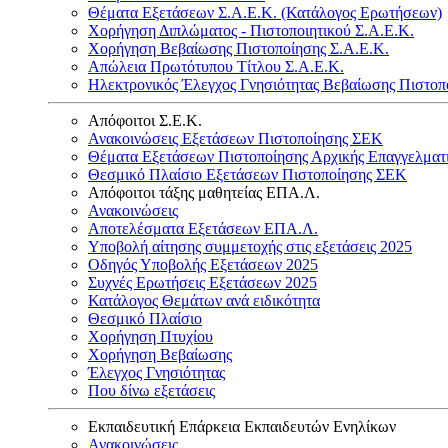
Θέματα Εξετάσεων Σ.Α.Ε.Κ. (Κατάλογος Ερωτήσεων)
Χορήγηση Διπλώματος - Πιστοποιητικού Σ.Α.Ε.Κ.
Χορήγηση Βεβαίωσης Πιστοποίησης Σ.Α.Ε.Κ.
Απώλεια Πρωτότυπου Τίτλου Σ.Α.Ε.Κ.
Ηλεκτρονικός Έλεγχος Γνησιότητας Βεβαίωσης Πιστοπ
Απόφοιτοι Σ.Ε.Κ.
Ανακοινώσεις Εξετάσεων Πιστοποίησης ΣΕΚ
Θέματα Εξετάσεων Πιστοποίησης Αρχικής Επαγγελματ
Θεσμικό Πλαίσιο Εξετάσεων Πιστοποίησης ΣΕΚ
Απόφοιτοι τάξης μαθητείας ΕΠΑ.Λ.
Ανακοινώσεις
Αποτελέσματα Εξετάσεων ΕΠΑ.Λ.
Υποβολή αίτησης συμμετοχής στις εξετάσεις 2025
Οδηγός Υποβολής Εξετάσεων 2025
Συχνές Ερωτήσεις Εξετάσεων 2025
Κατάλογος Θεμάτων ανά ειδικότητα
Θεσμικό Πλαίσιο
Χορήγηση Πτυχίου
Χορήγηση Βεβαίωσης
Έλεγχος Γνησιότητας
Που δίνω εξετάσεις
Εκπαιδευτική Επάρκεια Εκπαιδευτών Ενηλίκων
Ανακοινώσεις