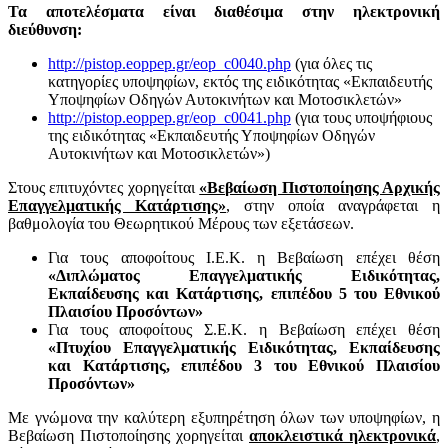
Τα αποτελέσματα είναι διαθέσιμα στην ηλεκτρονική
διεύθυνση:
http://pistop.eoppep.gr/eop_c0040.php
(για όλες τις
κατηγορίες υποψηφίων, εκτός της ειδικότητας «Εκπαιδευτής
Υποψηφίων Οδηγών Αυτοκινήτων και Μοτοσικλετών»
http://pistop.eoppep.gr/eop_c0041.php
(για τους υποψήφιους
της ειδικότητας «Εκπαιδευτής Υποψηφίων Οδηγών
Αυτοκινήτων και Μοτοσικλετών»)
Στους επιτυχόντες χορηγείται
«Βεβαίωση Πιστοποίησης Αρχικής
Επαγγελματικής Κατάρτισης»
, στην οποία αναγράφεται η
βαθμολογία του Θεωρητικού Μέρους των εξετάσεων.
Για τους αποφοίτους Ι.Ε.Κ. η Βεβαίωση επέχει θέση
«Διπλώματος Επαγγελματικής Ειδικότητας,
Εκπαίδευσης και Κατάρτισης, επιπέδου 5 του Εθνικού
Πλαισίου Προσόντων»
Για τους αποφοίτους Σ.Ε.Κ. η Βεβαίωση επέχει θέση
«Πτυχίου Επαγγελματικής Ειδικότητας, Εκπαίδευσης
και Κατάρτισης, επιπέδου 3 του Εθνικού Πλαισίου
Προσόντων»
Με γνώμονα την καλύτερη εξυπηρέτηση όλων των υποψηφίων, η
Βεβαίωση Πιστοποίησης χορηγείται
αποκλειστικά ηλεκτρονικά
,