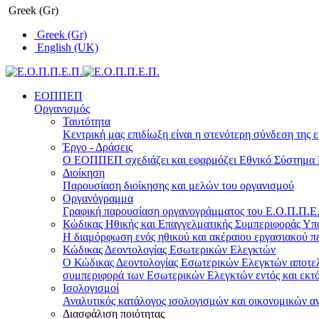
Greek (Gr)
Greek (Gr)
English (UK)
ΕΟΠΠΕΠ
Οργανισμός
Ταυτότητα
Κεντρική μας επιδίωξη είναι η στενότερη σύνδεση της ε
Έργο - Δράσεις
Ο ΕΟΠΠΕΠ σχεδιάζει και εφαρμόζει Eθνικό Σύστημα Π
Διοίκηση
Παρουσίαση διοίκησης και μελών του οργανισμού
Οργανόγραμμα
Γραφική παρουσίαση οργανογράμματος του Ε.Ο.Π.Π.Ε.Π
Κώδικας Ηθικής και Επαγγελματικής Συμπεριφοράς Υ
Η διαμόρφωση ενός ηθικού και ακέραιου εργασιακού πε
Κώδικας Δεοντολογίας Εσωτερικών Ελεγκτών
Ο Κώδικας Δεοντολογίας Εσωτερικών Ελεγκτών αποτελε
συμπεριφορά των Εσωτερικών Ελεγκτών εντός και εκτό
Ισολογισμοί
Αναλυτικός κατάλογος ισολογισμών και οικονομικών α
Διασφάλιση ποιότητας