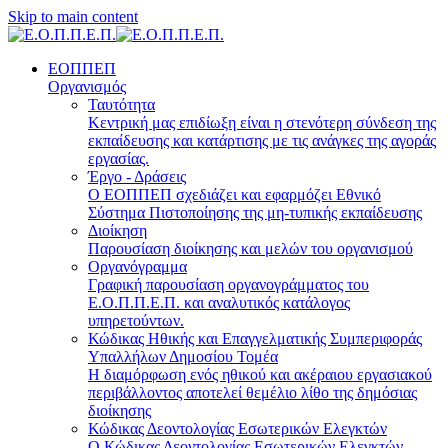
Skip to main content
ΕΟΠΠΕΠ
Οργανισμός
Ταυτότητα
Κεντρική μας επιδίωξη είναι η στενότερη σύνδεση της
εκπαίδευσης και κατάρτισης με τις ανάγκες της αγοράς
εργασίας.
Έργο - Δράσεις
Ο ΕΟΠΠΕΠ σχεδιάζει και εφαρμόζει Eθνικό
Σύστημα Πιστοποίησης της μη-τυπικής εκπαίδευσης
Διοίκηση
Παρουσίαση διοίκησης και μελών του οργανισμού
Οργανόγραμμα
Γραφική παρουσίαση οργανογράμματος του
Ε.Ο.Π.Π.Ε.Π. και αναλυτικός κατάλογος
υπηρετούντων.
Κώδικας Ηθικής και Επαγγελματικής Συμπεριφοράς
Υπαλλήλων Δημοσίου Τομέα
Η διαμόρφωση ενός ηθικού και ακέραιου εργασιακού
περιβάλλοντος αποτελεί θεμέλιο λίθο της δημόσιας
διοίκησης
Κώδικας Δεοντολογίας Εσωτερικών Ελεγκτών
Ο Κώδικας Δεοντολογίας Εσωτερικών Ελεγκτών