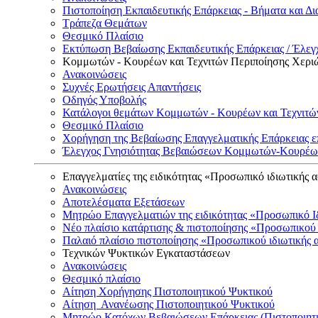
Πιστοποίηση Εκπαιδευτικής Επάρκειας - Βήματα και Δι
Τράπεζα Θεμάτων
Θεσμικό Πλαίσιο
Εκτύπωση Βεβαίωσης Εκπαιδευτικής Επάρκειας / Έλεγχ
Κομμωτών - Κουρέων και Τεχνιτών Περιποίησης Χερι
Ανακοινώσεις
Συχνές Ερωτήσεις Απαντήσεις
Οδηγός Υποβολής
Κατάλογοι θεμάτων Κομμωτών - Κουρέων και Τεχνιτώ
Θεσμικό Πλαίσιο
Χορήγηση της Βεβαίωσης Επαγγελματικής Επάρκειας ε
Έλεγχος Γνησιότητας Βεβαιώσεων Κομμωτών-Κουρέων
Επαγγελματίες της ειδικότητας «Προσωπικό ιδιωτικής 
Ανακοινώσεις
Αποτελέσματα Εξετάσεων
Μητρώο Επαγγελματιών της ειδικότητας «Προσωπικό Ι
Νέο πλαίσιο κατάρτισης & πιστοποίησης «Προσωπικού 
Παλαιό πλαίσιο πιστοποίησης «Προσωπικού ιδιωτικής 
Τεχνικών Ψυκτικών Εγκαταστάσεων
Ανακοινώσεις
Θεσμικό πλαίσιο
Αίτηση Χορήγησης Πιστοποιητικού Ψυκτικού
Αίτηση Ανανέωσης Πιστοποιητικού Ψυκτικού
Μητρώο Κατόχων Βεβαιώσεων Επάρκειας (Πιστοποιητ