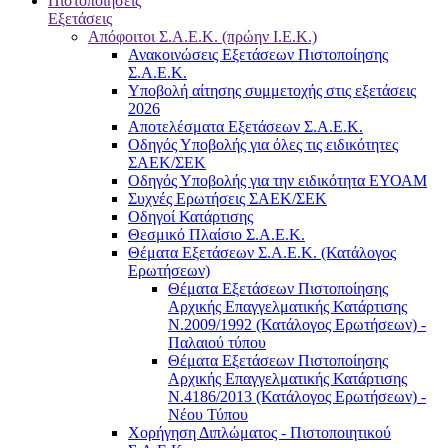
Πιστοποιήσεις
Εξετάσεις
Απόφοιτοι Σ.Α.Ε.Κ. (πρώην Ι.Ε.Κ.)
Ανακοινώσεις Εξετάσεων Πιστοποίησης
Σ.Α.Ε.Κ.
Υποβολή αίτησης συμμετοχής στις εξετάσεις
2026
Αποτελέσματα Εξετάσεων Σ.Α.Ε.Κ.
Οδηγός Υποβολής για όλες τις ειδικότητες
ΣΑΕΚ/ΣΕΚ
Οδηγός Υποβολής για την ειδικότητα ΕΥΟΑΜ
Συχνές Ερωτήσεις ΣΑΕΚ/ΣΕΚ
Οδηγοί Κατάρτισης
Θεσμικό Πλαίσιο Σ.Α.Ε.Κ.
Θέματα Εξετάσεων Σ.Α.Ε.Κ. (Κατάλογος
Ερωτήσεων)
Θέματα Εξετάσεων Πιστοποίησης
Αρχικής Επαγγελματικής Κατάρτισης
Ν.2009/1992 (Κατάλογος Ερωτήσεων) -
Παλαιού τύπου
Θέματα Εξετάσεων Πιστοποίησης
Αρχικής Επαγγελματικής Κατάρτισης
Ν.4186/2013 (Κατάλογος Ερωτήσεων) -
Νέου Τύπου
Χορήγηση Διπλώματος - Πιστοποιητικού