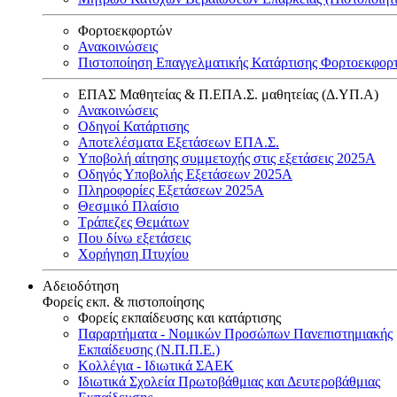
Φορτοεκφορτών
Ανακοινώσεις
Πιστοποίηση Επαγγελματικής Κατάρτισης Φορτοεκφορ
ΕΠΑΣ Μαθητείας & Π.ΕΠΑ.Σ. μαθητείας (Δ.ΥΠ.Α)
Ανακοινώσεις
Oδηγοί Κατάρτισης
Αποτελέσματα Εξετάσεων ΕΠΑ.Σ.
Υποβολή αίτησης συμμετοχής στις εξετάσεις 2025Α
Οδηγός Υποβολής Εξετάσεων 2025A
Πληροφορίες Εξετάσεων 2025Α
Θεσμικό Πλαίσιο
Τράπεζες Θεμάτων
Που δίνω εξετάσεις
Χορήγηση Πτυχίου
Αδειοδότηση
Φορείς εκπ. & πιστοποίησης
Φορείς εκπαίδευσης και κατάρτισης
Παραρτήματα - Νομικών Προσώπων Πανεπιστημιακής
Εκπαίδευσης (Ν.Π.Π.Ε.)
Κολλέγια - Ιδιωτικά ΣΑΕΚ
Ιδιωτικά Σχολεία Πρωτοβάθμιας και Δευτεροβάθμιας