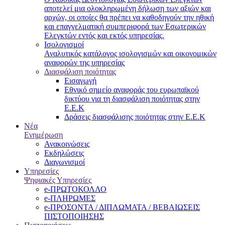
αποτελεί μια ολοκληρωμένη δήλωση των αξιών και
αρχών, οι οποίες θα πρέπει να καθοδηγούν την ηθική
και επαγγελματική συμπεριφορά των Εσωτερικών
Ελεγκτών εντός και εκτός υπηρεσίας.
Ισολογισμοί
Αναλυτικός κατάλογος ισολογισμών και οικονομικών
αναφορών της υπηρεσίας
Διασφάλιση ποιότητας
Εισαγωγή
Εθνικό σημείο αναφοράς του ευρωπαϊκού
δικτύου για τη διασφάλιση ποιότητας στην
Ε.Ε.Κ
Δράσεις διασφάλισης ποιότητας στην Ε.Ε.Κ
Νέα
Ενημέρωση
Ανακοινώσεις
Εκδηλώσεις
Διαγωνισμοί
Υπηρεσίες
Ψηφιακές Υπηρεσίες
e-ΠΡΩΤΟΚΟΛΛΟ
e-ΠΛΗΡΩΜΕΣ
e-ΠΡΟΣΟΝΤΑ / ΔΙΠΛΩΜΑΤΑ / ΒΕΒΑΙΩΣΕΙΣ
ΠΙΣΤΟΠΟΙΗΣΗΣ