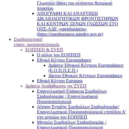
Γλωσσών βάσει του ισχύοντος θεσμικού
πλαισίου
ΑΠΟΓΡΑΦΗ ΚΑΙ ΑΝΑΡΤΗΣΗ
ΔΙΚΑΙΟΛΟΓΗΤΙΚΩΝ ΦΡΟΝΤΙΣΤΗΡΙΩΝ
ΚΑΙ ΚΕΝΤΡΩΝ ΞΕΝΩΝ ΓΛΩΣΣΩΝ ΣΤΟ
ΟΠΣ-ΑΔΕ «openbusiness»
(https://openbusiness.mindev.gov.gr)
Συμβουλευτική
επαγγ. προσανατολισμός
ΕΟΠΠΕΠ & ΣΥΕΠ
Ο ρόλος του ΕΟΠΠΕΠ
Εθνικό Κέντρο Euroguidance
Δράσεις Εθνικού Κέντρου Euroguidance
(Ε.Ο.Π.Π.Ε.Π.)
Δίκτυο Εθνικών Κέντρων Euroguidance
Εθνικό Κέντρο Europass
Δράσεις Αναβάθμισης της ΣΥΕΠ
Επαγγελματική Επάρκεια Συμβούλων
Σταδιοδρομίας / Επαγγελματικού
Προσανατολισμού
Αίτηση Ένταξης Συμβούλων Σταδιοδρομίας/
Επαγγελματικού Προσανατολισμού επιπέδου Α’
στο μητρώο του ΕΟΠΠΕΠ
Μητρώο Συμβούλων Σταδιοδρομίας /
Επαγγελματικού Προσανατολισμού