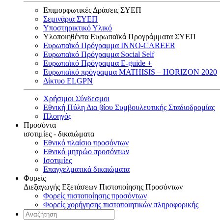
Επιμορφωτικές Δράσεις ΣΥΕΠ
Σεμινάρια ΣΥΕΠ
Υποστηρικτικό Υλικό
Υλοποιηθέντα Ευρωπαϊκά Προγράμματα ΣΥΕΠ
Ευρωπαϊκό Πρόγραμμα INNO-CAREER
Ευρωπαϊκό Πρόγραμμα Social Self
Ευρωπαϊκό Πρόγραμμα E-guide +
Ευρωπαϊκό πρόγραμμα MATHISIS – HORIZON 2020
Δίκτυο ELGPN
Χρήσιμοι Σύνδεσμοι
Εθνική Πύλη Δια βίου Συμβουλευτικής Σταδιοδρομίας
Πλοηγός
Προσόντα
ισοτιμίες - δικαιώματα
Εθνικό πλαίσιο προσόντων
Εθνικό μητρώο προσόντων
Ισοτιμίες
Επαγγελματικά δικαιώματα
Φορείς
Διεξαγωγής Εξετάσεων Πιστοποίησης Προσόντων
Φορείς πιστοποίησης προσόντων
Φορείς χορήγησης πιστοποιητικών πληροφορικής