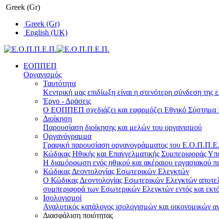
Greek (Gr)
Greek (Gr)
English (UK)
ΕΟΠΠΕΠ
Οργανισμός
Ταυτότητα
Κεντρική μας επιδίωξη είναι η στενότερη σύνδεση της ε
Έργο - Δράσεις
Ο ΕΟΠΠΕΠ σχεδιάζει και εφαρμόζει Eθνικό Σύστημα Π
Διοίκηση
Παρουσίαση διοίκησης και μελών του οργανισμού
Οργανόγραμμα
Γραφική παρουσίαση οργανογράμματος του Ε.Ο.Π.Π.Ε.Π
Κώδικας Ηθικής και Επαγγελματικής Συμπεριφοράς Υ
Η διαμόρφωση ενός ηθικού και ακέραιου εργασιακού πε
Κώδικας Δεοντολογίας Εσωτερικών Ελεγκτών
Ο Κώδικας Δεοντολογίας Εσωτερικών Ελεγκτών αποτελε
συμπεριφορά των Εσωτερικών Ελεγκτών εντός και εκτό
Ισολογισμοί
Αναλυτικός κατάλογος ισολογισμών και οικονομικών α
Διασφάλιση ποιότητας