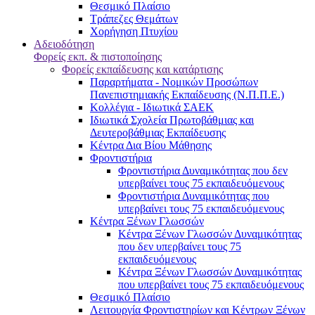
Θεσμικό Πλαίσιο
Τράπεζες Θεμάτων
Χορήγηση Πτυχίου
Αδειοδότηση
Φορείς εκπ. & πιστοποίησης
Φορείς εκπαίδευσης και κατάρτισης
Παραρτήματα - Νομικών Προσώπων
Πανεπιστημιακής Εκπαίδευσης (Ν.Π.Π.Ε.)
Κολλέγια - Ιδιωτικά ΣΑΕΚ
Ιδιωτικά Σχολεία Πρωτοβάθμιας και
Δευτεροβάθμιας Εκπαίδευσης
Κέντρα Δια Βίου Μάθησης
Φροντιστήρια
Φροντιστήρια Δυναμικότητας που δεν
υπερβαίνει τους 75 εκπαιδευόμενους
Φροντιστήρια Δυναμικότητας που
υπερβαίνει τους 75 εκπαιδευόμενους
Κέντρα Ξένων Γλωσσών
Kέντρα Ξένων Γλωσσών Δυναμικότητας
που δεν υπερβαίνει τους 75
εκπαιδευόμενους
Kέντρα Ξένων Γλωσσών Δυναμικότητας
που υπερβαίνει τους 75 εκπαιδευόμενους
Θεσμικό Πλαίσιο
Λειτουργία Φροντιστηρίων και Κέντρων Ξένων