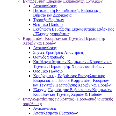
Εκπαιδευτική Επάρκεια Εκπαιδευτών Ενηλίκων
Ανακοινώσεις
Πιστοποίηση Εκπαιδευτικής Επάρκειας -
Βήματα και Διαδικασία
Τράπεζα Θεμάτων
Θεσμικό Πλαίσιο
Εκτύπωση Βεβαίωσης Εκπαιδευτικής Επάρκειας
/ Έλεγχος γνησιότητας
Κομμωτών - Κουρέων και Τεχνιτών Περιποίησης
Χεριών και Ποδιών
Ανακοινώσεις
Συχνές Ερωτήσεις Απαντήσεις
Οδηγός Υποβολής
Κατάλογοι θεμάτων Κομμωτών - Κουρέων και
Τεχνιτών Περιποίησης Χεριών και Ποδιών
Θεσμικό Πλαίσιο
Χορήγηση της Βεβαίωσης Επαγγελματικής
Επάρκειας επιπέδου 3 Κομμωτών - Κουρέων
και Τεχνιτών Περιποίησης Χεριών και Ποδιών
Έλεγχος Γνησιότητας Βεβαιώσεων Κομμωτών-
Κουρέων και Τεχνίτες Χεριών & Ποδιών
Επαγγελματίες της ειδικότητας «Προσωπικό ιδιωτικής
ασφάλειας»
Ανακοινώσεις
Αποτελέσματα Εξετάσεων