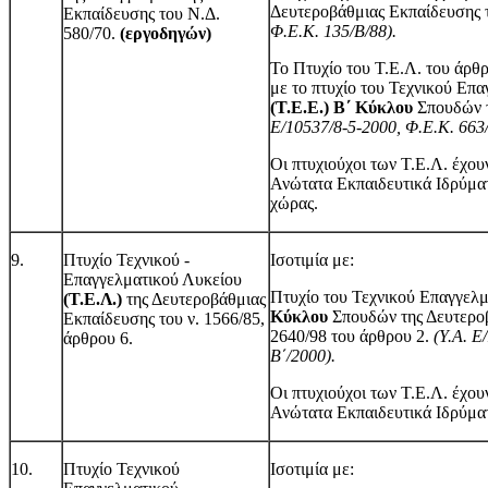
Δευτεροβάθμιας Εκπαίδευσης 
Εκπαίδευσης του Ν.Δ.
Φ.Ε.Κ. 135/Β/88).
580/70.
(εργοδηγών)
Το Πτυχίο του Τ.Ε.Λ. του άρθρο
με το πτυχίο του Τεχνικού Επ
(Τ.Ε.Ε.) Β΄ Κύκλου
Σπουδών τ
Ε/10537/8-5-2000, Φ.Ε.Κ. 663
Οι πτυχιούχοι των Τ.Ε.Λ. έχου
Ανώτατα Εκπαιδευτικά Ιδρύματα
χώρας.
9.
Πτυχίο Τεχνικού -
Ισοτιμία με:
Επαγγελματικού Λυκείου
Πτυχίο του Τεχνικού Επαγγελ
(Τ.Ε.Λ.)
της Δευτεροβάθμιας
Κύκλου
Σπουδών της Δευτεροβ
Εκπαίδευσης του ν. 1566/85,
2640/98 του άρθρου 2.
(Υ.Α. Ε
άρθρου 6.
Β΄/2000).
Οι πτυχιούχοι των Τ.Ε.Λ. έχου
Ανώτατα Εκπαιδευτικά Ιδρύματα
10.
Πτυχίο Τεχνικού
Ισοτιμία με: