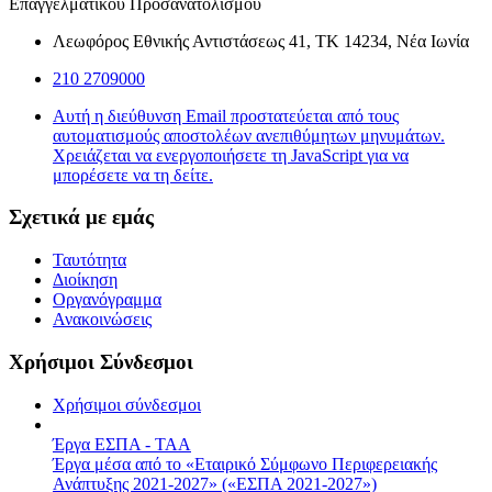
Επαγγελματικού Προσανατολισμού
Λεωφόρος Εθνικής Αντιστάσεως 41, ΤΚ 14234, Νέα Ιωνία
210 2709000
Αυτή η διεύθυνση Email προστατεύεται από τους
αυτοματισμούς αποστολέων ανεπιθύμητων μηνυμάτων.
Χρειάζεται να ενεργοποιήσετε τη JavaScript για να
μπορέσετε να τη δείτε.
Σχετικά με εμάς
Ταυτότητα
Διοίκηση
Οργανόγραμμα
Ανακοινώσεις
Χρήσιμοι Σύνδεσμοι
Χρήσιμοι σύνδεσμοι
Έργα ΕΣΠΑ - ΤΑΑ
Έργα μέσα από το «Εταιρικό Σύμφωνο Περιφερειακής
Ανάπτυξης 2021-2027» («ΕΣΠΑ 2021-2027»)