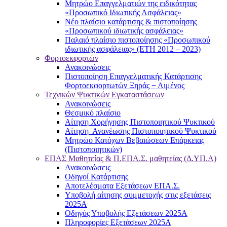
Μητρώο Επαγγελματιών της ειδικότητας
«Προσωπικό Ιδιωτικής Ασφάλειας»
Νέο πλαίσιο κατάρτισης & πιστοποίησης
«Προσωπικού ιδιωτικής ασφάλειας»
Παλαιό πλαίσιο πιστοποίησης «Προσωπικού
ιδιωτικής ασφάλειας» (ΕΤΗ 2012 – 2023)
Φορτοεκφορτών
Ανακοινώσεις
Πιστοποίηση Επαγγελματικής Κατάρτισης
Φορτοεκφορτωτών Ξηράς − Λιμένος
Τεχνικών Ψυκτικών Εγκαταστάσεων
Ανακοινώσεις
Θεσμικό πλαίσιο
Αίτηση Χορήγησης Πιστοποιητικού Ψυκτικού
Αίτηση Ανανέωσης Πιστοποιητικού Ψυκτικού
Μητρώο Κατόχων Βεβαιώσεων Επάρκειας
(Πιστοποιητικών)
ΕΠΑΣ Μαθητείας & Π.ΕΠΑ.Σ. μαθητείας (Δ.ΥΠ.Α)
Ανακοινώσεις
Oδηγοί Κατάρτισης
Αποτελέσματα Εξετάσεων ΕΠΑ.Σ.
Υποβολή αίτησης συμμετοχής στις εξετάσεις
2025Α
Οδηγός Υποβολής Εξετάσεων 2025A
Πληροφορίες Εξετάσεων 2025Α