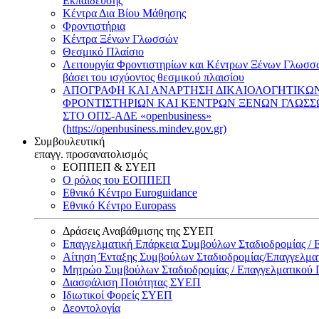
Εκπαίδευσης
Κέντρα Δια Βίου Μάθησης
Φροντιστήρια
Κέντρα Ξένων Γλωσσών
Θεσμικό Πλαίσιο
Λειτουργία Φροντιστηρίων και Κέντρων Ξένων Γλωσσ
βάσει του ισχύοντος θεσμικού πλαισίου
ΑΠΟΓΡΑΦΗ ΚΑΙ ΑΝΑΡΤΗΣΗ ΔΙΚΑΙΟΛΟΓΗΤΙΚΩ
ΦΡΟΝΤΙΣΤΗΡΙΩΝ ΚΑΙ ΚΕΝΤΡΩΝ ΞΕΝΩΝ ΓΛΩΣ
ΣΤΟ ΟΠΣ-ΑΔΕ «openbusiness»
(https://openbusiness.mindev.gov.gr)
Συμβουλευτική
επαγγ. προσανατολισμός
ΕΟΠΠΕΠ & ΣΥΕΠ
Ο ρόλος του ΕΟΠΠΕΠ
Εθνικό Κέντρο Euroguidance
Εθνικό Κέντρο Europass
Δράσεις Αναβάθμισης της ΣΥΕΠ
Επαγγελματική Επάρκεια Συμβούλων Σταδιοδρομίας /
Αίτηση Ένταξης Συμβούλων Σταδιοδρομίας/Επαγγελμ
Μητρώο Συμβούλων Σταδιοδρομίας / Επαγγελματικού
Διασφάλιση Ποιότητας ΣΥΕΠ
Ιδιωτικοί Φορείς ΣΥΕΠ
Δεοντολογία