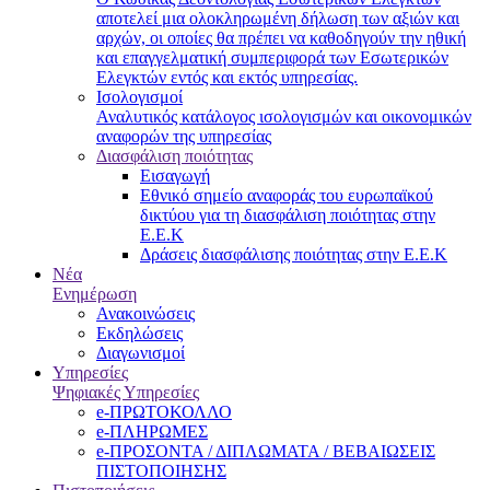
αποτελεί μια ολοκληρωμένη δήλωση των αξιών και
αρχών, οι οποίες θα πρέπει να καθοδηγούν την ηθική
και επαγγελματική συμπεριφορά των Εσωτερικών
Ελεγκτών εντός και εκτός υπηρεσίας.
Ισολογισμοί
Αναλυτικός κατάλογος ισολογισμών και οικονομικών
αναφορών της υπηρεσίας
Διασφάλιση ποιότητας
Εισαγωγή
Εθνικό σημείο αναφοράς του ευρωπαϊκού
δικτύου για τη διασφάλιση ποιότητας στην
Ε.Ε.Κ
Δράσεις διασφάλισης ποιότητας στην Ε.Ε.Κ
Νέα
Ενημέρωση
Ανακοινώσεις
Εκδηλώσεις
Διαγωνισμοί
Υπηρεσίες
Ψηφιακές Υπηρεσίες
e-ΠΡΩΤΟΚΟΛΛΟ
e-ΠΛΗΡΩΜΕΣ
e-ΠΡΟΣΟΝΤΑ / ΔΙΠΛΩΜΑΤΑ / ΒΕΒΑΙΩΣΕΙΣ
ΠΙΣΤΟΠΟΙΗΣΗΣ