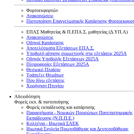
Φορτοεκφορτών
Ανακοινώσεις
Πιστοποίηση Επαγγελματικής Κατάρτισης Φορτοεκφορ
ΕΠΑΣ Μαθητείας & Π.ΕΠΑ.Σ. μαθητείας (Δ.ΥΠ.Α)
Ανακοινώσεις
Oδηγοί Κατάρτισης
Αποτελέσματα Εξετάσεων ΕΠΑ.Σ.
Υποβολή αίτησης συμμετοχής στις εξετάσεις 2025Α
Οδηγός Υποβολής Εξετάσεων 2025A
Πληροφορίες Εξετάσεων 2025Α
Θεσμικό Πλαίσιο
Τράπεζες Θεμάτων
Που δίνω εξετάσεις
Χορήγηση Πτυχίου
Αδειοδότηση
Φορείς εκπ. & πιστοποίησης
Φορείς εκπαίδευσης και κατάρτισης
Παραρτήματα - Νομικών Προσώπων Πανεπιστημιακής
Εκπαίδευσης (Ν.Π.Π.Ε.)
Κολλέγια - Ιδιωτικά ΣΑΕΚ
Ιδιωτικά Σχολεία Πρωτοβάθμιας και Δευτεροβάθμιας