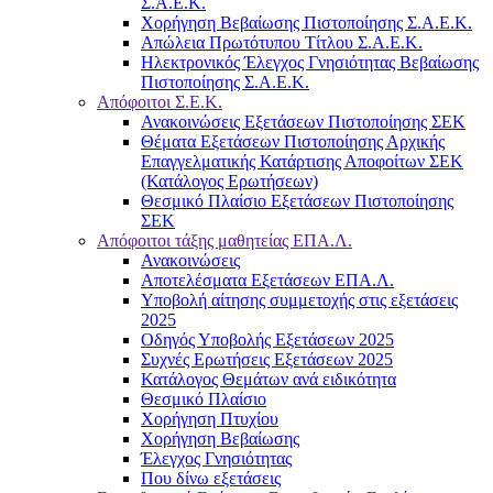
Σ.Α.Ε.Κ.
Χορήγηση Βεβαίωσης Πιστοποίησης Σ.Α.Ε.Κ.
Απώλεια Πρωτότυπου Τίτλου Σ.Α.Ε.Κ.
Ηλεκτρονικός Έλεγχος Γνησιότητας Βεβαίωσης
Πιστοποίησης Σ.Α.Ε.Κ.
Απόφοιτοι Σ.Ε.Κ.
Ανακοινώσεις Εξετάσεων Πιστοποίησης ΣΕΚ
Θέματα Εξετάσεων Πιστοποίησης Αρχικής
Επαγγελματικής Κατάρτισης Αποφοίτων ΣΕΚ
(Κατάλογος Ερωτήσεων)
Θεσμικό Πλαίσιο Εξετάσεων Πιστοποίησης
ΣΕΚ
Απόφοιτοι τάξης μαθητείας ΕΠΑ.Λ.
Ανακοινώσεις
Αποτελέσματα Εξετάσεων ΕΠΑ.Λ.
Υποβολή αίτησης συμμετοχής στις εξετάσεις
2025
Οδηγός Υποβολής Εξετάσεων 2025
Συχνές Ερωτήσεις Εξετάσεων 2025
Κατάλογος Θεμάτων ανά ειδικότητα
Θεσμικό Πλαίσιο
Χορήγηση Πτυχίου
Χορήγηση Βεβαίωσης
Έλεγχος Γνησιότητας
Που δίνω εξετάσεις