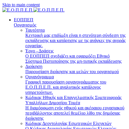
Skip to main content
ΕΟΠΠΕΠ
Οργανισμός
Ταυτότητα
Κεντρική μας επιδίωξη είναι η στενότερη σύνδεση της
εκπαίδευσης και κατάρτισης με τις ανάγκες της αγοράς
εργασίας.
Έργο - Δράσεις
Ο ΕΟΠΠΕΠ σχεδιάζει και εφαρμόζει Eθνικό
Σύστημα Πιστοποίησης της μη-τυπικής εκπαίδευσης
Διοίκηση
Παρουσίαση διοίκησης και μελών του οργανισμού
Οργανόγραμμα
Γραφική παρουσίαση οργανογράμματος του
Ε.Ο.Π.Π.Ε.Π. και αναλυτικός κατάλογος
υπηρετούντων.
Κώδικας Ηθικής και Επαγγελματικής Συμπεριφοράς
Υπαλλήλων Δημοσίου Τομέα
Η διαμόρφωση ενός ηθικού και ακέραιου εργασιακού
περιβάλλοντος αποτελεί θεμέλιο λίθο της δημόσιας
διοίκησης
Κώδικας Δεοντολογίας Εσωτερικών Ελεγκτών
Ο Κώδικας Δεοντολογίας Εσωτερικών Ελεγκτών