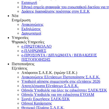
Εισαγωγή
Εθνικό σημείο αναφοράς του ευρωπαϊκού δικτύου για τ
Δράσεις διασφάλισης ποιότητας στην Ε.Ε.Κ
Νέα
Ενημέρωση
Ανακοινώσεις
Εκδηλώσεις
Διαγωνισμοί
Υπηρεσίες
Ψηφιακές Υπηρεσίες
e-ΠΡΩΤΟΚΟΛΛΟ
e-ΠΛΗΡΩΜΕΣ
e-ΠΡΟΣΟΝΤΑ / ΔΙΠΛΩΜΑΤΑ / ΒΕΒΑΙΩΣΕΙΣ
ΠΙΣΤΟΠΟΙΗΣΗΣ
Πιστοποιήσεις
Εξετάσεις
Απόφοιτοι Σ.Α.Ε.Κ. (πρώην Ι.Ε.Κ.)
Ανακοινώσεις Εξετάσεων Πιστοποίησης Σ.Α.Ε.Κ.
Υποβολή αίτησης συμμετοχής στις εξετάσεις 2026
Αποτελέσματα Εξετάσεων Σ.Α.Ε.Κ.
Οδηγός Υποβολής για όλες τις ειδικότητες ΣΑΕΚ/ΣΕΚ
Οδηγός Υποβολής για την ειδικότητα ΕΥΟΑΜ
Συχνές Ερωτήσεις ΣΑΕΚ/ΣΕΚ
Οδηγοί Κατάρτισης
Θεσμικό Πλαίσιο Σ.Α.Ε.Κ.