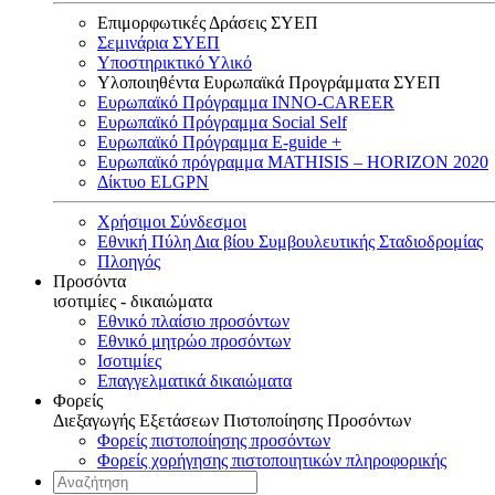
Επιμορφωτικές Δράσεις ΣΥΕΠ
Σεμινάρια ΣΥΕΠ
Υποστηρικτικό Υλικό
Υλοποιηθέντα Ευρωπαϊκά Προγράμματα ΣΥΕΠ
Ευρωπαϊκό Πρόγραμμα INNO-CAREER
Ευρωπαϊκό Πρόγραμμα Social Self
Ευρωπαϊκό Πρόγραμμα E-guide +
Ευρωπαϊκό πρόγραμμα MATHISIS – HORIZON 2020
Δίκτυο ELGPN
Χρήσιμοι Σύνδεσμοι
Εθνική Πύλη Δια βίου Συμβουλευτικής Σταδιοδρομίας
Πλοηγός
Προσόντα
ισοτιμίες - δικαιώματα
Εθνικό πλαίσιο προσόντων
Εθνικό μητρώο προσόντων
Ισοτιμίες
Επαγγελματικά δικαιώματα
Φορείς
Διεξαγωγής Εξετάσεων Πιστοποίησης Προσόντων
Φορείς πιστοποίησης προσόντων
Φορείς χορήγησης πιστοποιητικών πληροφορικής