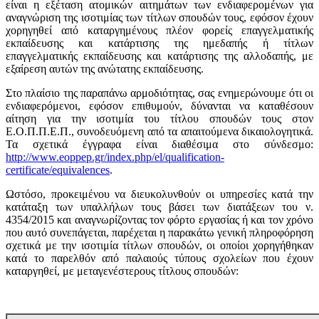
είναι η εξέταση ατομικών αιτημάτων των ενδιαφερομένων για
αναγνώριση της ισοτιμίας των τίτλων σπουδών τους, εφόσον έχουν
χορηγηθεί από καταργημένους πλέον φορείς επαγγελματικής
εκπαίδευσης και κατάρτισης της ημεδαπής ή τίτλων
επαγγελματικής εκπαίδευσης και κατάρτισης της αλλοδαπής, με
εξαίρεση αυτών της ανώτατης εκπαίδευσης.
Στο πλαίσιο της παραπάνω αρμοδιότητας, σας ενημερώνουμε ότι οι
ενδιαφερόμενοι, εφόσον επιθυμούν, δύνανται να καταθέσουν
αίτηση για την ισοτιμία του τίτλου σπουδών τους στον
Ε.Ο.Π.Π.Ε.Π., συνοδευόμενη από τα απαιτούμενα δικαιολογητικά.
Τα σχετικά έγγραφα είναι διαθέσιμα στο σύνδεσμο:
http://www.eoppep.gr/index.php/el/qualification-
certificate/equivalences
.
Ωστόσο, προκειμένου να διευκολυνθούν οι υπηρεσίες κατά την
κατάταξη των υπαλλήλων τους βάσει των διατάξεων του ν.
4354/2015 και αναγνωρίζοντας τον φόρτο εργασίας ή και τον χρόνο
που αυτό συνεπάγεται, παρέχεται η παρακάτω γενική πληροφόρηση
σχετικά με την ισοτιμία τίτλων σπουδών, οι οποίοι χορηγήθηκαν
κατά το παρελθόν από παλαιούς τύπους σχολείων που έχουν
καταργηθεί, με μεταγενέστερους τίτλους σπουδών: