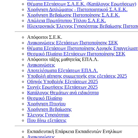
Θέματα Εξετάσεων Σ.Α.Ε.Κ. (Κατάλογος Ερωτήσεων)
Χορήγηση Διπλώματος - Πιστοποιητικού Σ.Α.Ε.Κ.
Χορήγηση Βεβαίωσης Πιστοποίησης Σ.Α.Ε.Κ.
Απώλεια Πρωτότυπου Τίτλου Σ.Α.Ε.Κ.
Ηλεκτρονικός Έλεγχος Γνησιότητας Βεβαίωσης Πιστοπ
Απόφοιτοι Σ.Ε.Κ.
Ανακοινώσεις Εξετάσεων Πιστοποίησης ΣΕΚ
Θέματα Εξετάσεων Πιστοποίησης Αρχικής Επαγγελματ
Θεσμικό Πλαίσιο Εξετάσεων Πιστοποίησης ΣΕΚ
Απόφοιτοι τάξης μαθητείας ΕΠΑ.Λ.
Ανακοινώσεις
Αποτελέσματα Εξετάσεων ΕΠΑ.Λ.
Υποβολή αίτησης συμμετοχής στις εξετάσεις 2025
Οδηγός Υποβολής Εξετάσεων 2025
Συχνές Ερωτήσεις Εξετάσεων 2025
Κατάλογος Θεμάτων ανά ειδικότητα
Θεσμικό Πλαίσιο
Χορήγηση Πτυχίου
Χορήγηση Βεβαίωσης
Έλεγχος Γνησιότητας
Που δίνω εξετάσεις
Εκπαιδευτική Επάρκεια Εκπαιδευτών Ενηλίκων
Ανακοινώσεις