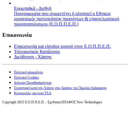
Ευρωπαϊκά - Διεθνή
Προγραμματα που συμμετέχει ή υλοποιεί ο Εθνικος
οργανισμός πιστοποίησης προσόντων & επαγγελματικού
προσανατολισμου (Ε.Ο.Π.Π.Ε.Π.)
Επικοινωνία
Επικοινωνία και είσοδος κοινού στον Ε.Ο.Π.Π.Ε.Π.
Τηλεφωνικός Κατάλογος
Διεύθυνση - Χάρτης
Πολιτική απορρήτου
Πολιτική Cookies
Δήλωση Προσβασιμότητας
Στρατηγική κατά της Απάτης στις δράσεις του Ταμείου Ανάκαμψης
Καταγγελίες για έργα ΤΑΑ
Copyright 2023 Ε.Ο.Π.Π.Ε.Π. - Σχεδίαση ΕΠΑΦΟΣ New Technologies