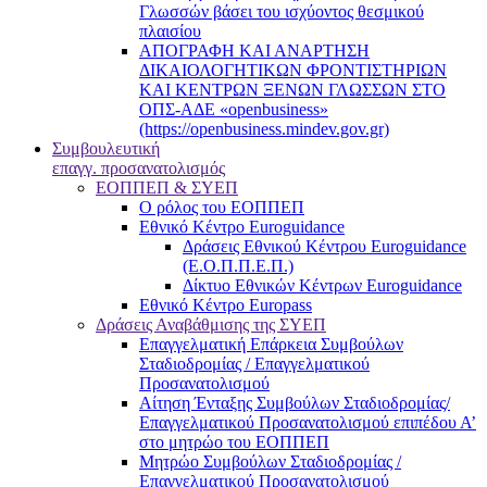
Γλωσσών βάσει του ισχύοντος θεσμικού
πλαισίου
ΑΠΟΓΡΑΦΗ ΚΑΙ ΑΝΑΡΤΗΣΗ
ΔΙΚΑΙΟΛΟΓΗΤΙΚΩΝ ΦΡΟΝΤΙΣΤΗΡΙΩΝ
ΚΑΙ ΚΕΝΤΡΩΝ ΞΕΝΩΝ ΓΛΩΣΣΩΝ ΣΤΟ
ΟΠΣ-ΑΔΕ «openbusiness»
(https://openbusiness.mindev.gov.gr)
Συμβουλευτική
επαγγ. προσανατολισμός
ΕΟΠΠΕΠ & ΣΥΕΠ
Ο ρόλος του ΕΟΠΠΕΠ
Εθνικό Κέντρο Euroguidance
Δράσεις Εθνικού Κέντρου Euroguidance
(Ε.Ο.Π.Π.Ε.Π.)
Δίκτυο Εθνικών Κέντρων Euroguidance
Εθνικό Κέντρο Europass
Δράσεις Αναβάθμισης της ΣΥΕΠ
Επαγγελματική Επάρκεια Συμβούλων
Σταδιοδρομίας / Επαγγελματικού
Προσανατολισμού
Αίτηση Ένταξης Συμβούλων Σταδιοδρομίας/
Επαγγελματικού Προσανατολισμού επιπέδου Α’
στο μητρώο του ΕΟΠΠΕΠ
Μητρώο Συμβούλων Σταδιοδρομίας /
Επαγγελματικού Προσανατολισμού