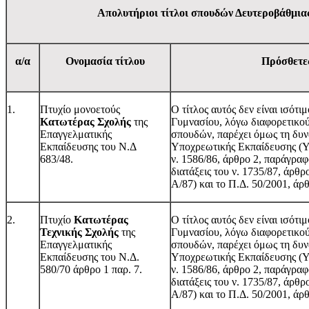
Απολυτήριοι τίτλοι σπουδών Δευτεροβάθμια
α/α
Ονομασία τίτλου
Πρόσθετε
1.
Πτυχίο μονοετούς
Ο τίτλος αυτός δεν είναι ισότι
Κατωτέρας Σχολής
της
Γυμνασίου, λόγω διαφορετικο
Επαγγελματικής
σπουδών, παρέχει όμως τη δυν
Εκπαίδευσης του Ν.Δ
Υποχρεωτικής Εκπαίδευσης (Υ.Ε
683/48.
ν. 1586/86, άρθρο 2, παράγραφο
διατάξεις του ν. 1735/87, άρθ
Α/87) και το Π.Δ. 50/2001, άρ
2.
Πτυχίο
Κατωτέρας
Ο τίτλος αυτός δεν είναι ισότι
Τεχνικής Σχολής
της
Γυμνασίου, λόγω διαφορετικο
Επαγγελματικής
σπουδών, παρέχει όμως τη δυν
Εκπαίδευσης του Ν.Δ.
Υποχρεωτικής Εκπαίδευσης (Υ.Ε
580/70 άρθρο 1 παρ. 7.
ν. 1586/86, άρθρο 2, παράγραφο
διατάξεις του ν. 1735/87, άρθ
Α/87) και το Π.Δ. 50/2001, άρ