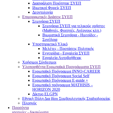
Διασφάλιση Ποιότητας ΣΥΕΠ
Ιδιωτικοί Φορείς ΣΥΕΠ
Δεοντολογία
Επιμορφωτικές Δράσεις ΣΥΕΠ
Σεμινάρια ΣΥΕΠ
Σεμινάρια ΣΥΕΠ για τελικούς χρήστες
(Μαθητές, Φοιτητές, Ανέργους κλπ.)
Βιωματικά Σεμινάρια - Ημερίδες -
Συνέδρια
Υποστηρικτικό Υλικό
Μελέτες - Προτάσεις Πολιτικής
Εγχειρίδια - Εργαλεία ΣΥΕΠ
Εργαλεία Αυτοβοήθειας
Χρήσιμοι Σύνδεσμοι
Υλοποιηθέντα Ευρωπαϊκά Προγράμματα ΣΥΕΠ
Ευρωπαϊκό Πρόγραμμα INNO-CAREER
Ευρωπαϊκό Πρόγραμμα Social Self
Ευρωπαϊκό Πρόγραμμα E-guide +
Ευρωπαϊκό πρόγραμμα MATHISIS –
HORIZON 2020
Δίκτυο ELGPN
Εθνική Πύλη Δια βίου Συμβουλευτικής Σταδιοδρομίας
Πλοηγός
Προσόντα
ισοτιμίες - δικαιώματα