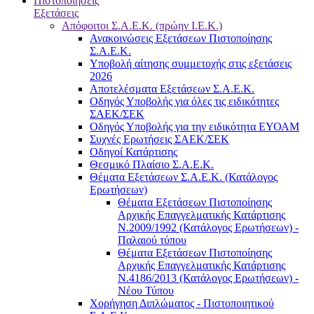
Πιστοποιήσεις
Εξετάσεις
Απόφοιτοι Σ.Α.Ε.Κ. (πρώην Ι.Ε.Κ.)
Ανακοινώσεις Εξετάσεων Πιστοποίησης
Σ.Α.Ε.Κ.
Υποβολή αίτησης συμμετοχής στις εξετάσεις
2026
Αποτελέσματα Εξετάσεων Σ.Α.Ε.Κ.
Οδηγός Υποβολής για όλες τις ειδικότητες
ΣΑΕΚ/ΣΕΚ
Οδηγός Υποβολής για την ειδικότητα ΕΥΟΑΜ
Συχνές Ερωτήσεις ΣΑΕΚ/ΣΕΚ
Οδηγοί Κατάρτισης
Θεσμικό Πλαίσιο Σ.Α.Ε.Κ.
Θέματα Εξετάσεων Σ.Α.Ε.Κ. (Κατάλογος
Ερωτήσεων)
Θέματα Εξετάσεων Πιστοποίησης
Αρχικής Επαγγελματικής Κατάρτισης
Ν.2009/1992 (Κατάλογος Ερωτήσεων) -
Παλαιού τύπου
Θέματα Εξετάσεων Πιστοποίησης
Αρχικής Επαγγελματικής Κατάρτισης
Ν.4186/2013 (Κατάλογος Ερωτήσεων) -
Νέου Τύπου
Χορήγηση Διπλώματος - Πιστοποιητικού