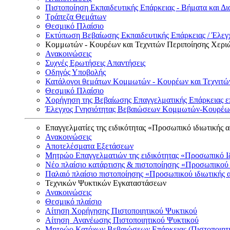
Πιστοποίηση Εκπαιδευτικής Επάρκειας - Βήματα και Δι
Τράπεζα Θεμάτων
Θεσμικό Πλαίσιο
Εκτύπωση Βεβαίωσης Εκπαιδευτικής Επάρκειας / Έλεγχ
Κομμωτών - Κουρέων και Τεχνιτών Περιποίησης Χερι
Ανακοινώσεις
Συχνές Ερωτήσεις Απαντήσεις
Οδηγός Υποβολής
Κατάλογοι θεμάτων Κομμωτών - Κουρέων και Τεχνιτώ
Θεσμικό Πλαίσιο
Χορήγηση της Βεβαίωσης Επαγγελματικής Επάρκειας ε
Έλεγχος Γνησιότητας Βεβαιώσεων Κομμωτών-Κουρέων
Επαγγελματίες της ειδικότητας «Προσωπικό ιδιωτικής 
Ανακοινώσεις
Αποτελέσματα Εξετάσεων
Μητρώο Επαγγελματιών της ειδικότητας «Προσωπικό Ι
Νέο πλαίσιο κατάρτισης & πιστοποίησης «Προσωπικού 
Παλαιό πλαίσιο πιστοποίησης «Προσωπικού ιδιωτικής 
Τεχνικών Ψυκτικών Εγκαταστάσεων
Ανακοινώσεις
Θεσμικό πλαίσιο
Αίτηση Χορήγησης Πιστοποιητικού Ψυκτικού
Αίτηση Ανανέωσης Πιστοποιητικού Ψυκτικού
Μητρώο Κατόχων Βεβαιώσεων Επάρκειας (Πιστοποιητ