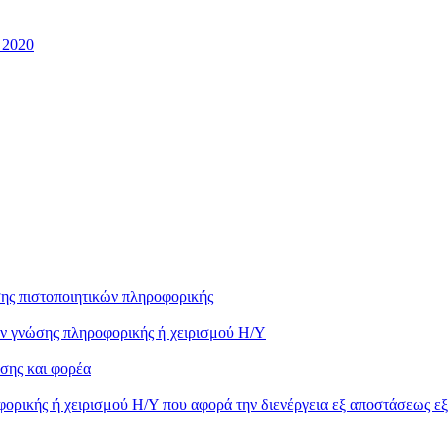
 2020
ης πιστοποιητικών πληροφορικής
ών γνώσης πληροφορικής ή χειρισμού Η/Υ
σης και φορέα
ορικής ή χειρισμού Η/Υ που αφορά την διενέργεια εξ αποστάσεως ε