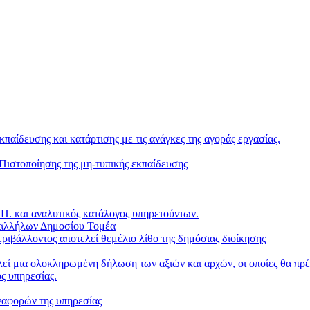
κπαίδευσης και κατάρτισης με τις ανάγκες της αγοράς εργασίας.
ιστοποίησης της μη-τυπικής εκπαίδευσης
. και αναλυτικός κατάλογος υπηρετούντων.
παλλήλων Δημοσίου Τομέα
ριβάλλοντος αποτελεί θεμέλιο λίθο της δημόσιας διοίκησης
ί μια ολοκληρωμένη δήλωση των αξιών και αρχών, οι οποίες θα πρέπ
ς υπηρεσίας.
ναφορών της υπηρεσίας