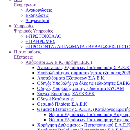
Ενημέρωση
Ανακοινώσεις
Εκδηλώσεις
Διαγωνισμοί
Υπηρεσίες
Ψηφιακές Υπηρεσίες
e-ΠΡΩΤΟΚΟΛΛΟ
e-ΠΛΗΡΩΜΕΣ
e-ΠΡΟΣΟΝΤΑ / ΔΙΠΛΩΜΑΤΑ / ΒΕΒΑΙΩΣΕΙΣ ΠΙΣ
Πιστοποιήσεις
Εξετάσεις
Απόφοιτοι Σ.Α.Ε.Κ. (πρώην Ι.Ε.Κ.)
Ανακοινώσεις Εξετάσεων Πιστοποίησης Σ.Α.Ε.Κ
Υποβολή αίτησης συμμετοχής στις εξετάσεις 202
Αποτελέσματα Εξετάσεων Σ.Α.Ε.Κ.
Οδηγός Υποβολής για όλες τις ειδικότητες ΣΑΕ
Οδηγός Υποβολής για την ειδικότητα ΕΥΟΑΜ
Συχνές Ερωτήσεις ΣΑΕΚ/ΣΕΚ
Οδηγοί Κατάρτισης
Θεσμικό Πλαίσιο Σ.Α.Ε.Κ.
Θέματα Εξετάσεων Σ.Α.Ε.Κ. (Κατάλογος Ερωτή
Θέματα Εξετάσεων Πιστοποίησης Αρχικής 
Θέματα Εξετάσεων Πιστοποίησης Αρχικής 
Χορήγηση Διπλώματος - Πιστοποιητικού Σ.Α.Ε.Κ