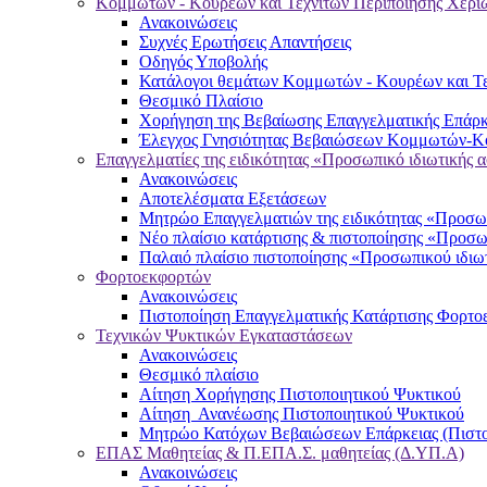
Κομμωτών - Κουρέων και Τεχνιτών Περιποίησης Χερι
Ανακοινώσεις
Συχνές Ερωτήσεις Απαντήσεις
Οδηγός Υποβολής
Κατάλογοι θεμάτων Κομμωτών - Κουρέων και Τε
Θεσμικό Πλαίσιο
Χορήγηση της Βεβαίωσης Επαγγελματικής Επάρκ
Έλεγχος Γνησιότητας Βεβαιώσεων Κομμωτών-Κο
Επαγγελματίες της ειδικότητας «Προσωπικό ιδιωτικής 
Ανακοινώσεις
Αποτελέσματα Εξετάσεων
Μητρώο Επαγγελματιών της ειδικότητας «Προσωπ
Νέο πλαίσιο κατάρτισης & πιστοποίησης «Προσω
Παλαιό πλαίσιο πιστοποίησης «Προσωπικού ιδιω
Φορτοεκφορτών
Ανακοινώσεις
Πιστοποίηση Επαγγελματικής Κατάρτισης Φορτο
Τεχνικών Ψυκτικών Εγκαταστάσεων
Ανακοινώσεις
Θεσμικό πλαίσιο
Αίτηση Χορήγησης Πιστοποιητικού Ψυκτικού
Αίτηση Ανανέωσης Πιστοποιητικού Ψυκτικού
Μητρώο Κατόχων Βεβαιώσεων Επάρκειας (Πιστο
ΕΠΑΣ Μαθητείας & Π.ΕΠΑ.Σ. μαθητείας (Δ.ΥΠ.Α)
Ανακοινώσεις