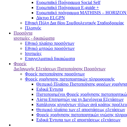
Ευρωπαϊκό Πρόγραμμα Social Self
Ευρωπαϊκό Πρόγραμμα E-guide +
Ευρωπαϊκό πρόγραμμα MATHISIS – HORIZON
Δίκτυο ELGPN
Εθνική Πύλη Δια βίου Συμβουλευτικής Σταδιοδρομίας
Πλοηγός
Προσόντα
ισοτιμίες - δικαιώματα
Εθνικό πλαίσιο προσόντων
Εθνικό μητρώο προσόντων
Ισοτιμίες
Επαγγελματικά δικαιώματα
Φορείς
Διεξαγωγής Εξετάσεων Πιστοποίησης Προσόντων
Φορείς πιστοποίησης προσόντων
Φορείς χορήγησης πιστοποιητικών πληροφορικής
Θεσμικό Πλαίσιο Πιστοποίησης φορέων χορήγησ
Ειδικά Έντυπα
Πιστοποιημένοι Φορείς χορήγησης πιστοποιητικ
Λίστα Επιτηρητών για τη Διενέργεια Εξετάσεων
Κατάλογος ισχυόντων τίτλων ανά κράτος προέλευ
Θεσμικό πλαίσιο των εξ αποστάσεως εξετάσεων
Φορείς χορήγησης πιστοποιητικών γνώσης πληροφ
Ειδικά Έντυπα των εξ αποστάσεως εξετάσεων