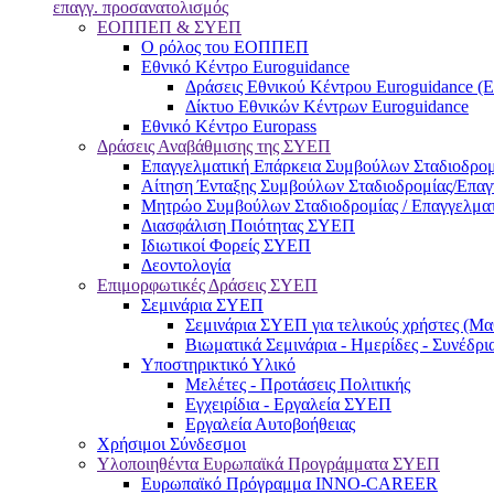
επαγγ. προσανατολισμός
ΕΟΠΠΕΠ & ΣΥΕΠ
Ο ρόλος του ΕΟΠΠΕΠ
Εθνικό Κέντρο Euroguidance
Δράσεις Εθνικού Κέντρου Euroguidance (
Δίκτυο Εθνικών Κέντρων Euroguidance
Εθνικό Κέντρο Europass
Δράσεις Αναβάθμισης της ΣΥΕΠ
Επαγγελματική Επάρκεια Συμβούλων Σταδιοδρομ
Αίτηση Ένταξης Συμβούλων Σταδιοδρομίας/Επα
Μητρώο Συμβούλων Σταδιοδρομίας / Επαγγελμα
Διασφάλιση Ποιότητας ΣΥΕΠ
Ιδιωτικοί Φορείς ΣΥΕΠ
Δεοντολογία
Επιμορφωτικές Δράσεις ΣΥΕΠ
Σεμινάρια ΣΥΕΠ
Σεμινάρια ΣΥΕΠ για τελικούς χρήστες (Μαθ
Βιωματικά Σεμινάρια - Ημερίδες - Συνέδρι
Υποστηρικτικό Υλικό
Μελέτες - Προτάσεις Πολιτικής
Εγχειρίδια - Εργαλεία ΣΥΕΠ
Εργαλεία Αυτοβοήθειας
Χρήσιμοι Σύνδεσμοι
Υλοποιηθέντα Ευρωπαϊκά Προγράμματα ΣΥΕΠ
Ευρωπαϊκό Πρόγραμμα INNO-CAREER