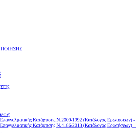
ΤΟΠΟΙΗΣΗΣ
.
6
Κ/ΣΕΚ
σεων)
Επαγγελματικής Κατάρτισης Ν.2009/1992 (Κατάλογος Ερωτήσεων) -
Επαγγελματικής Κατάρτισης Ν.4186/2013 (Κατάλογος Ερωτήσεων) -
.