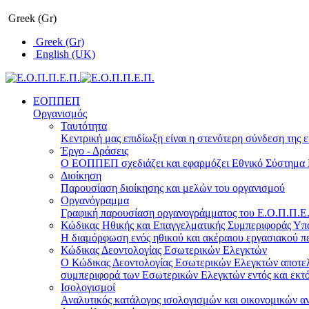
Greek (Gr)
Greek (Gr)
English (UK)
ΕΟΠΠΕΠ
Οργανισμός
Ταυτότητα
Κεντρική μας επιδίωξη είναι η στενότερη σύνδεση της ε
Έργο - Δράσεις
Ο ΕΟΠΠΕΠ σχεδιάζει και εφαρμόζει Eθνικό Σύστημα Π
Διοίκηση
Παρουσίαση διοίκησης και μελών του οργανισμού
Οργανόγραμμα
Γραφική παρουσίαση οργανογράμματος του Ε.Ο.Π.Π.Ε.Π
Κώδικας Ηθικής και Επαγγελματικής Συμπεριφοράς Υ
Η διαμόρφωση ενός ηθικού και ακέραιου εργασιακού πε
Κώδικας Δεοντολογίας Εσωτερικών Ελεγκτών
Ο Κώδικας Δεοντολογίας Εσωτερικών Ελεγκτών αποτελε
συμπεριφορά των Εσωτερικών Ελεγκτών εντός και εκτό
Ισολογισμοί
Αναλυτικός κατάλογος ισολογισμών και οικονομικών α