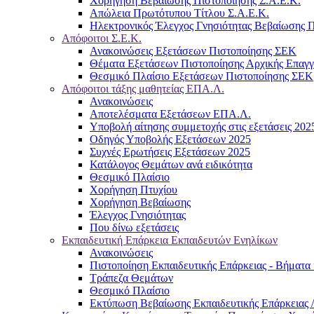
Χορήγηση Βεβαίωσης Πιστοποίησης Σ.Α.Ε.Κ.
Απώλεια Πρωτότυπου Τίτλου Σ.Α.Ε.Κ.
Ηλεκτρονικός Έλεγχος Γνησιότητας Βεβαίωσης Π
Απόφοιτοι Σ.Ε.Κ.
Ανακοινώσεις Εξετάσεων Πιστοποίησης ΣΕΚ
Θέματα Εξετάσεων Πιστοποίησης Αρχικής Επαγ
Θεσμικό Πλαίσιο Εξετάσεων Πιστοποίησης ΣΕΚ
Απόφοιτοι τάξης μαθητείας ΕΠΑ.Λ.
Ανακοινώσεις
Αποτελέσματα Εξετάσεων ΕΠΑ.Λ.
Υποβολή αίτησης συμμετοχής στις εξετάσεις 202
Οδηγός Υποβολής Εξετάσεων 2025
Συχνές Ερωτήσεις Εξετάσεων 2025
Κατάλογος Θεμάτων ανά ειδικότητα
Θεσμικό Πλαίσιο
Χορήγηση Πτυχίου
Χορήγηση Βεβαίωσης
Έλεγχος Γνησιότητας
Που δίνω εξετάσεις
Εκπαιδευτική Επάρκεια Εκπαιδευτών Ενηλίκων
Ανακοινώσεις
Πιστοποίηση Εκπαιδευτικής Επάρκειας - Βήματα 
Τράπεζα Θεμάτων
Θεσμικό Πλαίσιο
Εκτύπωση Βεβαίωσης Εκπαιδευτικής Επάρκειας /