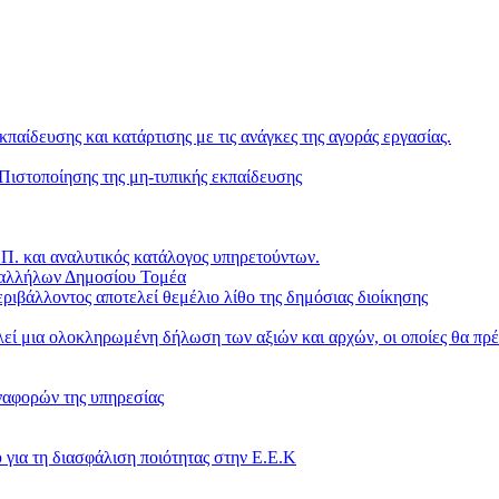
κπαίδευσης και κατάρτισης με τις ανάγκες της αγοράς εργασίας.
ιστοποίησης της μη-τυπικής εκπαίδευσης
. και αναλυτικός κατάλογος υπηρετούντων.
παλλήλων Δημοσίου Τομέα
ριβάλλοντος αποτελεί θεμέλιο λίθο της δημόσιας διοίκησης
ί μια ολοκληρωμένη δήλωση των αξιών και αρχών, οι οποίες θα πρέ
ναφορών της υπηρεσίας
 για τη διασφάλιση ποιότητας στην Ε.Ε.Κ