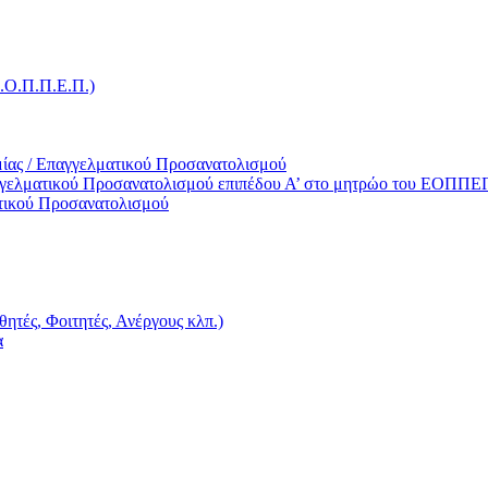
Ε.Ο.Π.Π.Ε.Π.)
ίας / Επαγγελματικού Προσανατολισμού
γγελματικού Προσανατολισμού επιπέδου Α’ στο μητρώο του ΕΟΠΠΕ
τικού Προσανατολισμού
ητές, Φοιτητές, Ανέργους κλπ.)
α