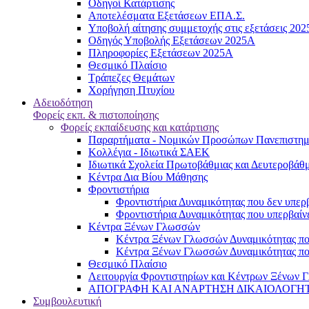
Oδηγοί Κατάρτισης
Αποτελέσματα Εξετάσεων ΕΠΑ.Σ.
Υποβολή αίτησης συμμετοχής στις εξετάσεις 20
Οδηγός Υποβολής Εξετάσεων 2025A
Πληροφορίες Εξετάσεων 2025Α
Θεσμικό Πλαίσιο
Τράπεζες Θεμάτων
Χορήγηση Πτυχίου
Αδειοδότηση
Φορείς εκπ. & πιστοποίησης
Φορείς εκπαίδευσης και κατάρτισης
Παραρτήματα - Νομικών Προσώπων Πανεπιστημι
Κολλέγια - Ιδιωτικά ΣΑΕΚ
Ιδιωτικά Σχολεία Πρωτοβάθμιας και Δευτεροβάθ
Κέντρα Δια Βίου Μάθησης
Φροντιστήρια
Φροντιστήρια Δυναμικότητας που δεν υπερβ
Φροντιστήρια Δυναμικότητας που υπερβαίνε
Κέντρα Ξένων Γλωσσών
Kέντρα Ξένων Γλωσσών Δυναμικότητας που
Kέντρα Ξένων Γλωσσών Δυναμικότητας που
Θεσμικό Πλαίσιο
Λειτουργία Φροντιστηρίων και Κέντρων Ξένων Γ
ΑΠΟΓΡΑΦΗ ΚΑΙ ΑΝΑΡΤΗΣΗ ΔΙΚΑΙΟΛΟΓΗΤΙΚΩΝ
Συμβουλευτική