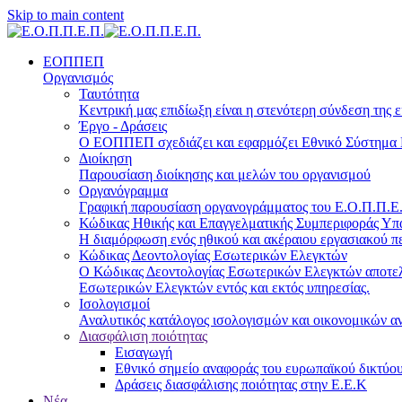
Skip to main content
ΕΟΠΠΕΠ
Οργανισμός
Ταυτότητα
Κεντρική μας επιδίωξη είναι η στενότερη σύνδεση της ε
Έργο - Δράσεις
Ο ΕΟΠΠΕΠ σχεδιάζει και εφαρμόζει Eθνικό Σύστημα Π
Διοίκηση
Παρουσίαση διοίκησης και μελών του οργανισμού
Οργανόγραμμα
Γραφική παρουσίαση οργανογράμματος του Ε.Ο.Π.Π.Ε.Π
Κώδικας Ηθικής και Επαγγελματικής Συμπεριφοράς Υ
Η διαμόρφωση ενός ηθικού και ακέραιου εργασιακού πε
Κώδικας Δεοντολογίας Εσωτερικών Ελεγκτών
Ο Κώδικας Δεοντολογίας Εσωτερικών Ελεγκτών αποτελε
Εσωτερικών Ελεγκτών εντός και εκτός υπηρεσίας.
Ισολογισμοί
Αναλυτικός κατάλογος ισολογισμών και οικονομικών α
Διασφάλιση ποιότητας
Εισαγωγή
Εθνικό σημείο αναφοράς του ευρωπαϊκού δικτύου
Δράσεις διασφάλισης ποιότητας στην Ε.Ε.Κ
Νέα