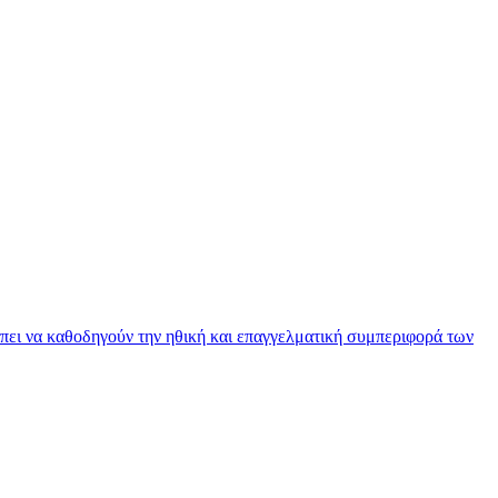
πει να καθοδηγούν την ηθική και επαγγελματική συμπεριφορά των