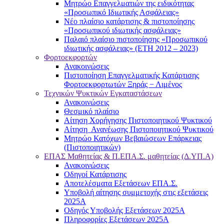
Μητρώο Επαγγελματιών της ειδικότητας
«Προσωπικό Ιδιωτικής Ασφάλειας»
Νέο πλαίσιο κατάρτισης & πιστοποίησης
«Προσωπικού ιδιωτικής ασφάλειας»
Παλαιό πλαίσιο πιστοποίησης «Προσωπικού
ιδιωτικής ασφάλειας» (ΕΤΗ 2012 – 2023)
Φορτοεκφορτών
Ανακοινώσεις
Πιστοποίηση Επαγγελματικής Κατάρτισης
Φορτοεκφορτωτών Ξηράς − Λιμένος
Τεχνικών Ψυκτικών Εγκαταστάσεων
Ανακοινώσεις
Θεσμικό πλαίσιο
Αίτηση Χορήγησης Πιστοποιητικού Ψυκτικού
Αίτηση Ανανέωσης Πιστοποιητικού Ψυκτικού
Μητρώο Κατόχων Βεβαιώσεων Επάρκειας
(Πιστοποιητικών)
ΕΠΑΣ Μαθητείας & Π.ΕΠΑ.Σ. μαθητείας (Δ.ΥΠ.Α)
Ανακοινώσεις
Oδηγοί Κατάρτισης
Αποτελέσματα Εξετάσεων ΕΠΑ.Σ.
Υποβολή αίτησης συμμετοχής στις εξετάσεις
2025Α
Οδηγός Υποβολής Εξετάσεων 2025A
Πληροφορίες Εξετάσεων 2025Α