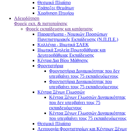
Θεσμικό Πλαίσιο
Τράπεζες Θεμάτων
Χορήγηση Πτυχίου
Αδειοδότηση
Φορείς εκπ. & πιστοποίησης
Φορείς εκπαίδευσης και κατάρτισης
Παραρτήματα - Νομικών Προσώπων
Πανεπιστημιακής Εκπαίδευσης (Ν.Π.Π.Ε.)
Κολλέγια - Ιδιωτικά ΣΑΕΚ
Ιδιωτικά Σχολεία Πρωτοβάθμιας και
Δευτεροβάθμιας Εκπαίδευσης
Κέντρα Δια Βίου Μάθησης
Φροντιστήρια
Φροντιστήρια Δυναμικότητας που δεν
υπερβαίνει τους 75 εκπαιδευόμενους
Φροντιστήρια Δυναμικότητας που
υπερβαίνει τους 75 εκπαιδευόμενους
Κέντρα Ξένων Γλωσσών
Kέντρα Ξένων Γλωσσών Δυναμικότητας
που δεν υπερβαίνει τους 75
εκπαιδευόμενους
Kέντρα Ξένων Γλωσσών Δυναμικότητας
που υπερβαίνει τους 75 εκπαιδευόμενους
Θεσμικό Πλαίσιο
Λειτουργία Φροντιστηρίων και Κέντρων Ξένων