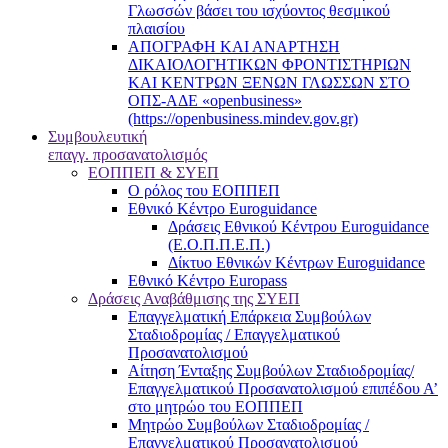
Γλωσσών βάσει του ισχύοντος θεσμικού
πλαισίου
ΑΠΟΓΡΑΦΗ ΚΑΙ ΑΝΑΡΤΗΣΗ
ΔΙΚΑΙΟΛΟΓΗΤΙΚΩΝ ΦΡΟΝΤΙΣΤΗΡΙΩΝ
ΚΑΙ ΚΕΝΤΡΩΝ ΞΕΝΩΝ ΓΛΩΣΣΩΝ ΣΤΟ
ΟΠΣ-ΑΔΕ «openbusiness»
(https://openbusiness.mindev.gov.gr)
Συμβουλευτική
επαγγ. προσανατολισμός
ΕΟΠΠΕΠ & ΣΥΕΠ
Ο ρόλος του ΕΟΠΠΕΠ
Εθνικό Κέντρο Euroguidance
Δράσεις Εθνικού Κέντρου Euroguidance
(Ε.Ο.Π.Π.Ε.Π.)
Δίκτυο Εθνικών Κέντρων Euroguidance
Εθνικό Κέντρο Europass
Δράσεις Αναβάθμισης της ΣΥΕΠ
Επαγγελματική Επάρκεια Συμβούλων
Σταδιοδρομίας / Επαγγελματικού
Προσανατολισμού
Αίτηση Ένταξης Συμβούλων Σταδιοδρομίας/
Επαγγελματικού Προσανατολισμού επιπέδου Α’
στο μητρώο του ΕΟΠΠΕΠ
Μητρώο Συμβούλων Σταδιοδρομίας /
Επαγγελματικού Προσανατολισμού