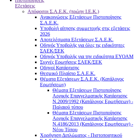
Πιστοποιήσεις
Εξετάσεις
Απόφοιτοι Σ.Α.Ε.Κ. (πρώην Ι.Ε.Κ.)
Ανακοινώσεις Εξετάσεων Πιστοποίησης
Σ.Α.Ε.Κ.
Υποβολή αίτησης συμμετοχής στις εξετάσεις
2026
Αποτελέσματα Εξετάσεων Σ.Α.Ε.Κ.
Οδηγός Υποβολής για όλες τις ειδικότητες
ΣΑΕΚ/ΣΕΚ
Οδηγός Υποβολής για την ειδικότητα ΕΥΟΑΜ
Συχνές Ερωτήσεις ΣΑΕΚ/ΣΕΚ
Οδηγοί Κατάρτισης
Θεσμικό Πλαίσιο Σ.Α.Ε.Κ.
Θέματα Εξετάσεων Σ.Α.Ε.Κ. (Κατάλογος
Ερωτήσεων)
Θέματα Εξετάσεων Πιστοποίησης
Αρχικής Επαγγελματικής Κατάρτισης
Ν.2009/1992 (Κατάλογος Ερωτήσεων) -
Παλαιού τύπου
Θέματα Εξετάσεων Πιστοποίησης
Αρχικής Επαγγελματικής Κατάρτισης
Ν.4186/2013 (Κατάλογος Ερωτήσεων) -
Νέου Τύπου
Χορήγηση Διπλώματος - Πιστοποιητικού