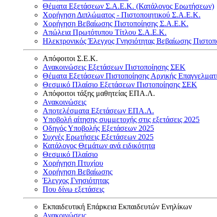
Θέματα Εξετάσεων Σ.Α.Ε.Κ. (Κατάλογος Ερωτήσεων)
Χορήγηση Διπλώματος - Πιστοποιητικού Σ.Α.Ε.Κ.
Χορήγηση Βεβαίωσης Πιστοποίησης Σ.Α.Ε.Κ.
Απώλεια Πρωτότυπου Τίτλου Σ.Α.Ε.Κ.
Ηλεκτρονικός Έλεγχος Γνησιότητας Βεβαίωσης Πιστοπ
Απόφοιτοι Σ.Ε.Κ.
Ανακοινώσεις Εξετάσεων Πιστοποίησης ΣΕΚ
Θέματα Εξετάσεων Πιστοποίησης Αρχικής Επαγγελματ
Θεσμικό Πλαίσιο Εξετάσεων Πιστοποίησης ΣΕΚ
Απόφοιτοι τάξης μαθητείας ΕΠΑ.Λ.
Ανακοινώσεις
Αποτελέσματα Εξετάσεων ΕΠΑ.Λ.
Υποβολή αίτησης συμμετοχής στις εξετάσεις 2025
Οδηγός Υποβολής Εξετάσεων 2025
Συχνές Ερωτήσεις Εξετάσεων 2025
Κατάλογος Θεμάτων ανά ειδικότητα
Θεσμικό Πλαίσιο
Χορήγηση Πτυχίου
Χορήγηση Βεβαίωσης
Έλεγχος Γνησιότητας
Που δίνω εξετάσεις
Εκπαιδευτική Επάρκεια Εκπαιδευτών Ενηλίκων
Ανακοινώσεις