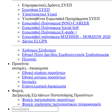
Επιμορφωτικές Δράσεις ΣΥΕΠ
Σεμινάρια ΣΥΕΠ
Υποστηρικτικό Υλικό
Υλοποιηθέντα Ευρωπαϊκά Προγράμματα ΣΥΕΠ
Ευρωπαϊκό Πρόγραμμα INNO-CAREER
Ευρωπαϊκό Πρόγραμμα Social Self
Ευρωπαϊκό Πρόγραμμα E-guide +
Ευρωπαϊκό πρόγραμμα MATHISIS – HORIZON 2020
Δίκτυο ELGPN
Χρήσιμοι Σύνδεσμοι
Εθνική Πύλη Δια βίου Συμβουλευτικής Σταδιοδρομίας
Πλοηγός
Προσόντα
ισοτιμίες - δικαιώματα
Εθνικό πλαίσιο προσόντων
Εθνικό μητρώο προσόντων
Ισοτιμίες
Επαγγελματικά δικαιώματα
Φορείς
Διεξαγωγής Εξετάσεων Πιστοποίησης Προσόντων
Φορείς πιστοποίησης προσόντων
Φορείς χορήγησης πιστοποιητικών πληροφορικής