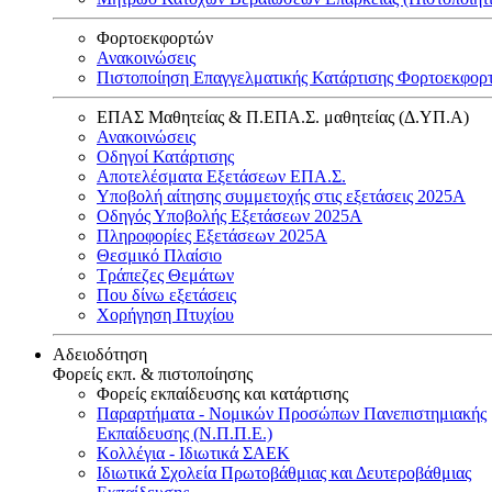
Φορτοεκφορτών
Ανακοινώσεις
Πιστοποίηση Επαγγελματικής Κατάρτισης Φορτοεκφορ
ΕΠΑΣ Μαθητείας & Π.ΕΠΑ.Σ. μαθητείας (Δ.ΥΠ.Α)
Ανακοινώσεις
Oδηγοί Κατάρτισης
Αποτελέσματα Εξετάσεων ΕΠΑ.Σ.
Υποβολή αίτησης συμμετοχής στις εξετάσεις 2025Α
Οδηγός Υποβολής Εξετάσεων 2025A
Πληροφορίες Εξετάσεων 2025Α
Θεσμικό Πλαίσιο
Τράπεζες Θεμάτων
Που δίνω εξετάσεις
Χορήγηση Πτυχίου
Αδειοδότηση
Φορείς εκπ. & πιστοποίησης
Φορείς εκπαίδευσης και κατάρτισης
Παραρτήματα - Νομικών Προσώπων Πανεπιστημιακής
Εκπαίδευσης (Ν.Π.Π.Ε.)
Κολλέγια - Ιδιωτικά ΣΑΕΚ
Ιδιωτικά Σχολεία Πρωτοβάθμιας και Δευτεροβάθμιας