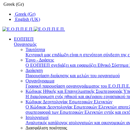
Greek (Gr)
Greek (Gr)
English (UK)
ΕΟΠΠΕΠ
Οργανισμός
Ταυτότητα
Κεντρική μας επιδίωξη είναι η στενότερη σύνδεση της ε
Έργο - Δράσεις
Ο ΕΟΠΠΕΠ σχεδιάζει και εφαρμόζει Eθνικό Σύστημα Π
Διοίκηση
Παρουσίαση διοίκησης και μελών του οργανισμού
Οργανόγραμμα
Γραφική παρουσίαση οργανογράμματος του Ε.Ο.Π.Π.Ε.Π
Κώδικας Ηθικής και Επαγγελματικής Συμπεριφοράς Υ
Η διαμόρφωση ενός ηθικού και ακέραιου εργασιακού πε
Κώδικας Δεοντολογίας Εσωτερικών Ελεγκτών
Ο Κώδικας Δεοντολογίας Εσωτερικών Ελεγκτών αποτελε
συμπεριφορά των Εσωτερικών Ελεγκτών εντός και εκτό
Ισολογισμοί
Αναλυτικός κατάλογος ισολογισμών και οικονομικών α
Διασφάλιση ποιότητας