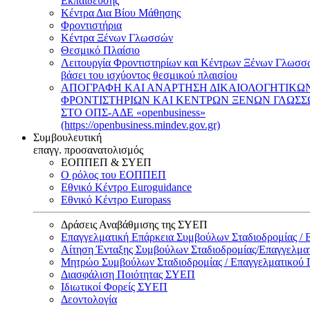
Εκπαίδευσης
Κέντρα Δια Βίου Μάθησης
Φροντιστήρια
Κέντρα Ξένων Γλωσσών
Θεσμικό Πλαίσιο
Λειτουργία Φροντιστηρίων και Κέντρων Ξένων Γλωσσ
βάσει του ισχύοντος θεσμικού πλαισίου
ΑΠΟΓΡΑΦΗ ΚΑΙ ΑΝΑΡΤΗΣΗ ΔΙΚΑΙΟΛΟΓΗΤΙΚΩ
ΦΡΟΝΤΙΣΤΗΡΙΩΝ ΚΑΙ ΚΕΝΤΡΩΝ ΞΕΝΩΝ ΓΛΩΣ
ΣΤΟ ΟΠΣ-ΑΔΕ «openbusiness»
(https://openbusiness.mindev.gov.gr)
Συμβουλευτική
επαγγ. προσανατολισμός
ΕΟΠΠΕΠ & ΣΥΕΠ
Ο ρόλος του ΕΟΠΠΕΠ
Εθνικό Κέντρο Euroguidance
Εθνικό Κέντρο Europass
Δράσεις Αναβάθμισης της ΣΥΕΠ
Επαγγελματική Επάρκεια Συμβούλων Σταδιοδρομίας /
Αίτηση Ένταξης Συμβούλων Σταδιοδρομίας/Επαγγελμ
Μητρώο Συμβούλων Σταδιοδρομίας / Επαγγελματικού
Διασφάλιση Ποιότητας ΣΥΕΠ
Ιδιωτικοί Φορείς ΣΥΕΠ
Δεοντολογία