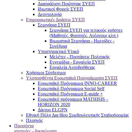
Διασφάλιση Ποιότητας ΣΥΕΠ
Ιδιωτικοί Φορείς ΣΥΕΠ
Δεοντολογία
Επιμορφωτικές Δράσεις ΣΥΕΠ
Σεμινάρια ΣΥΕΠ
Σεμινάρια ΣΥΕΠ για τελικούς χρήστες
(Μαθητές, Φοιτητές, Ανέργους κλπ.)
Βιωματικά Σεμινάρια - Ημερίδες -
Συνέδρια
Υποστηρικτικό Υλικό
Μελέτες - Προτάσεις Πολιτικής
Εγχειρίδια - Εργαλεία ΣΥΕΠ
Εργαλεία Αυτοβοήθειας
Χρήσιμοι Σύνδεσμοι
Υλοποιηθέντα Ευρωπαϊκά Προγράμματα ΣΥΕΠ
Ευρωπαϊκό Πρόγραμμα INNO-CAREER
Ευρωπαϊκό Πρόγραμμα Social Self
Ευρωπαϊκό Πρόγραμμα E-guide +
Ευρωπαϊκό πρόγραμμα MATHISIS –
HORIZON 2020
Δίκτυο ELGPN
Εθνική Πύλη Δια βίου Συμβουλευτικής Σταδιοδρομίας
Πλοηγός
Προσόντα
ισοτιμίες - δικαιώματα