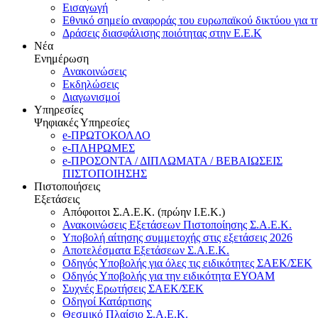
Εισαγωγή
Εθνικό σημείο αναφοράς του ευρωπαϊκού δικτύου για τ
Δράσεις διασφάλισης ποιότητας στην Ε.Ε.Κ
Νέα
Ενημέρωση
Ανακοινώσεις
Εκδηλώσεις
Διαγωνισμοί
Υπηρεσίες
Ψηφιακές Υπηρεσίες
e-ΠΡΩΤΟΚΟΛΛΟ
e-ΠΛΗΡΩΜΕΣ
e-ΠΡΟΣΟΝΤΑ / ΔΙΠΛΩΜΑΤΑ / ΒΕΒΑΙΩΣΕΙΣ
ΠΙΣΤΟΠΟΙΗΣΗΣ
Πιστοποιήσεις
Εξετάσεις
Απόφοιτοι Σ.Α.Ε.Κ. (πρώην Ι.Ε.Κ.)
Ανακοινώσεις Εξετάσεων Πιστοποίησης Σ.Α.Ε.Κ.
Υποβολή αίτησης συμμετοχής στις εξετάσεις 2026
Αποτελέσματα Εξετάσεων Σ.Α.Ε.Κ.
Οδηγός Υποβολής για όλες τις ειδικότητες ΣΑΕΚ/ΣΕΚ
Οδηγός Υποβολής για την ειδικότητα ΕΥΟΑΜ
Συχνές Ερωτήσεις ΣΑΕΚ/ΣΕΚ
Οδηγοί Κατάρτισης
Θεσμικό Πλαίσιο Σ.Α.Ε.Κ.