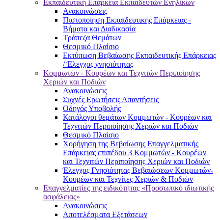
Εκπαιδευτική Επάρκεια Εκπαιδευτών Ενηλίκων
Ανακοινώσεις
Πιστοποίηση Εκπαιδευτικής Επάρκειας -
Βήματα και Διαδικασία
Τράπεζα Θεμάτων
Θεσμικό Πλαίσιο
Εκτύπωση Βεβαίωσης Εκπαιδευτικής Επάρκειας
/ Έλεγχος γνησιότητας
Κομμωτών - Κουρέων και Τεχνιτών Περιποίησης
Χεριών και Ποδιών
Ανακοινώσεις
Συχνές Ερωτήσεις Απαντήσεις
Οδηγός Υποβολής
Κατάλογοι θεμάτων Κομμωτών - Κουρέων και
Τεχνιτών Περιποίησης Χεριών και Ποδιών
Θεσμικό Πλαίσιο
Χορήγηση της Βεβαίωσης Επαγγελματικής
Επάρκειας επιπέδου 3 Κομμωτών - Κουρέων
και Τεχνιτών Περιποίησης Χεριών και Ποδιών
Έλεγχος Γνησιότητας Βεβαιώσεων Κομμωτών-
Κουρέων και Τεχνίτες Χεριών & Ποδιών
Επαγγελματίες της ειδικότητας «Προσωπικό ιδιωτικής
ασφάλειας»
Ανακοινώσεις
Αποτελέσματα Εξετάσεων