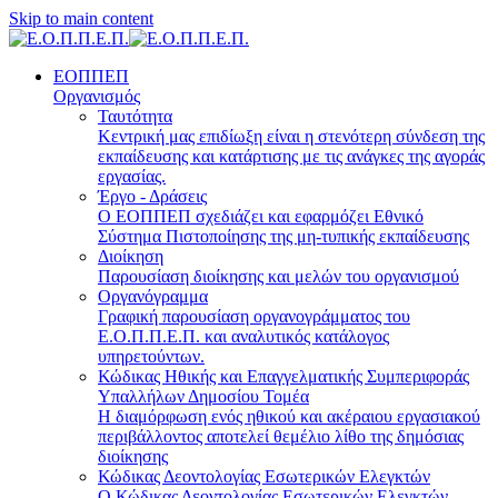
Skip to main content
ΕΟΠΠΕΠ
Οργανισμός
Ταυτότητα
Κεντρική μας επιδίωξη είναι η στενότερη σύνδεση της
εκπαίδευσης και κατάρτισης με τις ανάγκες της αγοράς
εργασίας.
Έργο - Δράσεις
Ο ΕΟΠΠΕΠ σχεδιάζει και εφαρμόζει Eθνικό
Σύστημα Πιστοποίησης της μη-τυπικής εκπαίδευσης
Διοίκηση
Παρουσίαση διοίκησης και μελών του οργανισμού
Οργανόγραμμα
Γραφική παρουσίαση οργανογράμματος του
Ε.Ο.Π.Π.Ε.Π. και αναλυτικός κατάλογος
υπηρετούντων.
Κώδικας Ηθικής και Επαγγελματικής Συμπεριφοράς
Υπαλλήλων Δημοσίου Τομέα
Η διαμόρφωση ενός ηθικού και ακέραιου εργασιακού
περιβάλλοντος αποτελεί θεμέλιο λίθο της δημόσιας
διοίκησης
Κώδικας Δεοντολογίας Εσωτερικών Ελεγκτών
Ο Κώδικας Δεοντολογίας Εσωτερικών Ελεγκτών