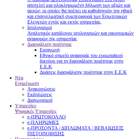
αποτελεί μια ολοκληρωμένη δήλωση των αξιών και
αρχών, οι οποίες θα πρέπει να καθοδηγούν την ηθική
και επαγγελματική συμπεριφορά των Εσωτερικών
Ελεγκτών εντός και εκτός υπηρεσίας.
Ισολογισμοί
Αναλυτικός κατάλογος ισολογισμών και οικονομικών
αναφορών της υπηρεσίας
Διασφάλιση ποιότητας
Εισαγωγή
Εθνικό σημείο αναφοράς του ευρωπαϊκού
δικτύου για τη διασφάλιση ποιότητας στην
Ε.Ε.Κ
Δράσεις διασφάλισης ποιότητας στην Ε.Ε.Κ
Νέα
Ενημέρωση
Ανακοινώσεις
Εκδηλώσεις
Διαγωνισμοί
Υπηρεσίες
Ψηφιακές Υπηρεσίες
e-ΠΡΩΤΟΚΟΛΛΟ
e-ΠΛΗΡΩΜΕΣ
e-ΠΡΟΣΟΝΤΑ / ΔΙΠΛΩΜΑΤΑ / ΒΕΒΑΙΩΣΕΙΣ
ΠΙΣΤΟΠΟΙΗΣΗΣ