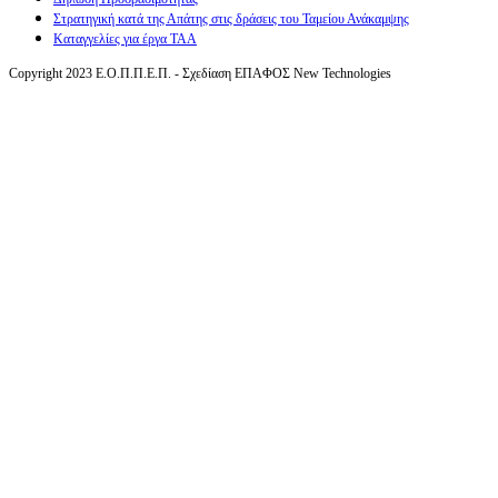
Στρατηγική κατά της Απάτης στις δράσεις του Ταμείου Ανάκαμψης
Καταγγελίες για έργα ΤΑΑ
Copyright 2023 Ε.Ο.Π.Π.Ε.Π. - Σχεδίαση ΕΠΑΦΟΣ New Technologies