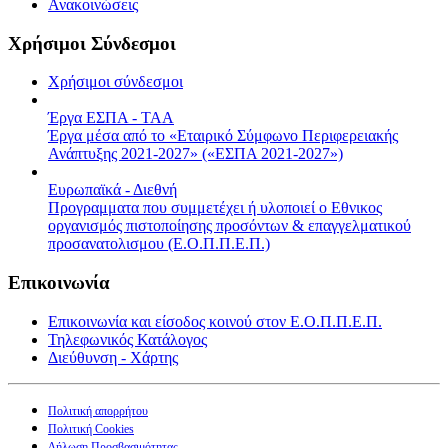
Ανακοινώσεις
Χρήσιμοι Σύνδεσμοι
Χρήσιμοι σύνδεσμοι
Έργα ΕΣΠΑ - ΤΑΑ
Έργα μέσα από το «Εταιρικό Σύμφωνο Περιφερειακής
Ανάπτυξης 2021-2027» («ΕΣΠΑ 2021-2027»)
Ευρωπαϊκά - Διεθνή
Προγραμματα που συμμετέχει ή υλοποιεί ο Εθνικος
οργανισμός πιστοποίησης προσόντων & επαγγελματικού
προσανατολισμου (Ε.Ο.Π.Π.Ε.Π.)
Επικοινωνία
Επικοινωνία και είσοδος κοινού στον Ε.Ο.Π.Π.Ε.Π.
Τηλεφωνικός Κατάλογος
Διεύθυνση - Χάρτης
Πολιτική απορρήτου
Πολιτική Cookies
Δήλωση Προσβασιμότητας