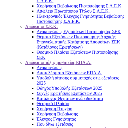
Σ.Α.Ε.Κ.
Χορήγηση Βεβαίωσης Πιστοποίησης Σ.Α.Ε.Κ.
Απώλεια Πρωτότυπου Τίτλου Σ.Α.Ε.Κ.
Ηλεκτρονικός Έλεγχος Γνησιότητας Βεβαίωσης
Πιστοποίησης Σ.Α.Ε.Κ.
Απόφοιτοι Σ.Ε.Κ.
Ανακοινώσεις Εξετάσεων Πιστοποίησης ΣΕΚ
Θέματα Εξετάσεων Πιστοποίησης Αρχικής
Επαγγελματικής Κατάρτισης Αποφοίτων ΣΕΚ
(Κατάλογος Ερωτήσεων)
Θεσμικό Πλαίσιο Εξετάσεων Πιστοποίησης
ΣΕΚ
Απόφοιτοι τάξης μαθητείας ΕΠΑ.Λ.
Ανακοινώσεις
Αποτελέσματα Εξετάσεων ΕΠΑ.Λ.
Υποβολή αίτησης συμμετοχής στις εξετάσεις
2025
Οδηγός Υποβολής Εξετάσεων 2025
Συχνές Ερωτήσεις Εξετάσεων 2025
Κατάλογος Θεμάτων ανά ειδικότητα
Θεσμικό Πλαίσιο
Χορήγηση Πτυχίου
Χορήγηση Βεβαίωσης
Έλεγχος Γνησιότητας
Που δίνω εξετάσεις