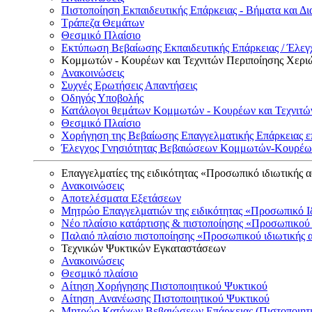
Πιστοποίηση Εκπαιδευτικής Επάρκειας - Βήματα και Δι
Τράπεζα Θεμάτων
Θεσμικό Πλαίσιο
Εκτύπωση Βεβαίωσης Εκπαιδευτικής Επάρκειας / Έλεγχ
Κομμωτών - Κουρέων και Τεχνιτών Περιποίησης Χερι
Ανακοινώσεις
Συχνές Ερωτήσεις Απαντήσεις
Οδηγός Υποβολής
Κατάλογοι θεμάτων Κομμωτών - Κουρέων και Τεχνιτώ
Θεσμικό Πλαίσιο
Χορήγηση της Βεβαίωσης Επαγγελματικής Επάρκειας ε
Έλεγχος Γνησιότητας Βεβαιώσεων Κομμωτών-Κουρέων
Επαγγελματίες της ειδικότητας «Προσωπικό ιδιωτικής 
Ανακοινώσεις
Αποτελέσματα Εξετάσεων
Μητρώο Επαγγελματιών της ειδικότητας «Προσωπικό Ι
Νέο πλαίσιο κατάρτισης & πιστοποίησης «Προσωπικού 
Παλαιό πλαίσιο πιστοποίησης «Προσωπικού ιδιωτικής 
Τεχνικών Ψυκτικών Εγκαταστάσεων
Ανακοινώσεις
Θεσμικό πλαίσιο
Αίτηση Χορήγησης Πιστοποιητικού Ψυκτικού
Αίτηση Ανανέωσης Πιστοποιητικού Ψυκτικού
Μητρώο Κατόχων Βεβαιώσεων Επάρκειας (Πιστοποιητ