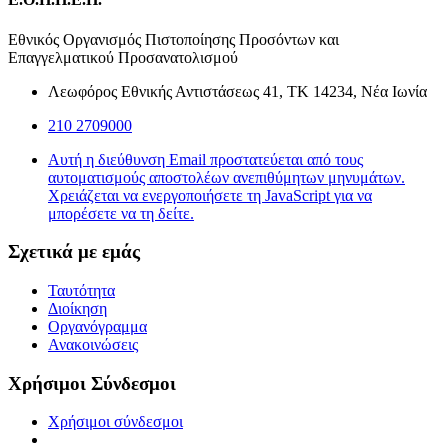
Εθνικός Οργανισμός Πιστοποίησης Προσόντων και
Επαγγελματικού Προσανατολισμού
Λεωφόρος Εθνικής Αντιστάσεως 41, ΤΚ 14234, Νέα Ιωνία
210 2709000
Αυτή η διεύθυνση Email προστατεύεται από τους
αυτοματισμούς αποστολέων ανεπιθύμητων μηνυμάτων.
Χρειάζεται να ενεργοποιήσετε τη JavaScript για να
μπορέσετε να τη δείτε.
Σχετικά με εμάς
Ταυτότητα
Διοίκηση
Οργανόγραμμα
Ανακοινώσεις
Χρήσιμοι Σύνδεσμοι
Χρήσιμοι σύνδεσμοι