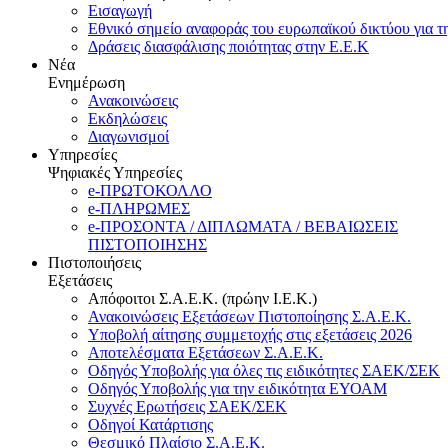
Εισαγωγή
Εθνικό σημείο αναφοράς του ευρωπαϊκού δικτύου για τ
Δράσεις διασφάλισης ποιότητας στην Ε.Ε.Κ
Νέα
Ενημέρωση
Ανακοινώσεις
Εκδηλώσεις
Διαγωνισμοί
Υπηρεσίες
Ψηφιακές Υπηρεσίες
e-ΠΡΩΤΟΚΟΛΛΟ
e-ΠΛΗΡΩΜΕΣ
e-ΠΡΟΣΟΝΤΑ / ΔΙΠΛΩΜΑΤΑ / ΒΕΒΑΙΩΣΕΙΣ
ΠΙΣΤΟΠΟΙΗΣΗΣ
Πιστοποιήσεις
Εξετάσεις
Απόφοιτοι Σ.Α.Ε.Κ. (πρώην Ι.Ε.Κ.)
Ανακοινώσεις Εξετάσεων Πιστοποίησης Σ.Α.Ε.Κ.
Υποβολή αίτησης συμμετοχής στις εξετάσεις 2026
Αποτελέσματα Εξετάσεων Σ.Α.Ε.Κ.
Οδηγός Υποβολής για όλες τις ειδικότητες ΣΑΕΚ/ΣΕΚ
Οδηγός Υποβολής για την ειδικότητα ΕΥΟΑΜ
Συχνές Ερωτήσεις ΣΑΕΚ/ΣΕΚ
Οδηγοί Κατάρτισης
Θεσμικό Πλαίσιο Σ.Α.Ε.Κ.