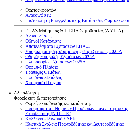
Φορτοεκφορτών
Ανακοινώσεις
Πιστοποίηση Επαγγελματικής Κατάρτισης Φορτοεκφορ
ΕΠΑΣ Μαθητείας & Π.ΕΠΑ.Σ. μαθητείας (Δ.ΥΠ.Α)
Ανακοινώσεις
Oδηγοί Κατάρτισης
Αποτελέσματα Εξετάσεων ΕΠΑ.Σ.
Υποβολή αίτησης συμμετοχής στις εξετάσεις 2025Α
Οδηγός Υποβολής Εξετάσεων 2025A
Πληροφορίες Εξετάσεων 2025Α
Θεσμικό Πλαίσιο
Τράπεζες Θεμάτων
Που δίνω εξετάσεις
Χορήγηση Πτυχίου
Αδειοδότηση
Φορείς εκπ. & πιστοποίησης
Φορείς εκπαίδευσης και κατάρτισης
Παραρτήματα - Νομικών Προσώπων Πανεπιστημιακής
Εκπαίδευσης (Ν.Π.Π.Ε.)
Κολλέγια - Ιδιωτικά ΣΑΕΚ
Ιδιωτικά Σχολεία Πρωτοβάθμιας και Δευτεροβάθμιας