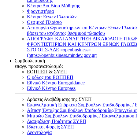
Εκπαίδευσης
Κέντρα Δια Βίου Μάθησης
Φροντιστήρια
Κέντρα Ξένων Γλωσσών
Θεσμικό Πλαίσιο
Λειτουργία Φροντιστηρίων και Κέντρων Ξένων Γλωσσ
βάσει του ισχύοντος θεσμικού πλαισίου
ΑΠΟΓΡΑΦΗ ΚΑΙ ΑΝΑΡΤΗΣΗ ΔΙΚΑΙΟΛΟΓΗΤΙΚΩ
ΦΡΟΝΤΙΣΤΗΡΙΩΝ ΚΑΙ ΚΕΝΤΡΩΝ ΞΕΝΩΝ ΓΛΩΣ
ΣΤΟ ΟΠΣ-ΑΔΕ «openbusiness»
(https://openbusiness.mindev.gov.gr)
Συμβουλευτική
επαγγ. προσανατολισμός
ΕΟΠΠΕΠ & ΣΥΕΠ
Ο ρόλος του ΕΟΠΠΕΠ
Εθνικό Κέντρο Euroguidance
Εθνικό Κέντρο Europass
Δράσεις Αναβάθμισης της ΣΥΕΠ
Επαγγελματική Επάρκεια Συμβούλων Σταδιοδρομίας /
Αίτηση Ένταξης Συμβούλων Σταδιοδρομίας/Επαγγελμ
Μητρώο Συμβούλων Σταδιοδρομίας / Επαγγελματικού
Διασφάλιση Ποιότητας ΣΥΕΠ
Ιδιωτικοί Φορείς ΣΥΕΠ
Δεοντολογία