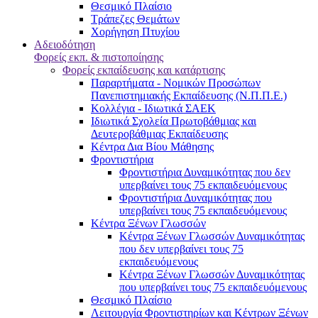
Θεσμικό Πλαίσιο
Τράπεζες Θεμάτων
Χορήγηση Πτυχίου
Αδειοδότηση
Φορείς εκπ. & πιστοποίησης
Φορείς εκπαίδευσης και κατάρτισης
Παραρτήματα - Νομικών Προσώπων
Πανεπιστημιακής Εκπαίδευσης (Ν.Π.Π.Ε.)
Κολλέγια - Ιδιωτικά ΣΑΕΚ
Ιδιωτικά Σχολεία Πρωτοβάθμιας και
Δευτεροβάθμιας Εκπαίδευσης
Κέντρα Δια Βίου Μάθησης
Φροντιστήρια
Φροντιστήρια Δυναμικότητας που δεν
υπερβαίνει τους 75 εκπαιδευόμενους
Φροντιστήρια Δυναμικότητας που
υπερβαίνει τους 75 εκπαιδευόμενους
Κέντρα Ξένων Γλωσσών
Kέντρα Ξένων Γλωσσών Δυναμικότητας
που δεν υπερβαίνει τους 75
εκπαιδευόμενους
Kέντρα Ξένων Γλωσσών Δυναμικότητας
που υπερβαίνει τους 75 εκπαιδευόμενους
Θεσμικό Πλαίσιο
Λειτουργία Φροντιστηρίων και Κέντρων Ξένων