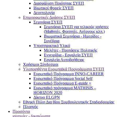
Διασφάλιση Ποιότητας ΣΥΕΠ
Ιδιωτικοί Φορείς ΣΥΕΠ
Δεοντολογία
Επιμορφωτικές Δράσεις ΣΥΕΠ
Σεμινάρια ΣΥΕΠ
Σεμινάρια ΣΥΕΠ για τελικούς χρήστες
(Μαθητές, Φοιτητές, Ανέργους κλπ.)
Βιωματικά Σεμινάρια - Ημερίδες -
Συνέδρια
Υποστηρικτικό Υλικό
Μελέτες - Προτάσεις Πολιτικής
Εγχειρίδια - Εργαλεία ΣΥΕΠ
Εργαλεία Αυτοβοήθειας
Χρήσιμοι Σύνδεσμοι
Υλοποιηθέντα Ευρωπαϊκά Προγράμματα ΣΥΕΠ
Ευρωπαϊκό Πρόγραμμα INNO-CAREER
Ευρωπαϊκό Πρόγραμμα Social Self
Ευρωπαϊκό Πρόγραμμα E-guide +
Ευρωπαϊκό πρόγραμμα MATHISIS –
HORIZON 2020
Δίκτυο ELGPN
Εθνική Πύλη Δια βίου Συμβουλευτικής Σταδιοδρομίας
Πλοηγός
Προσόντα
ισοτιμίες - δικαιώματα