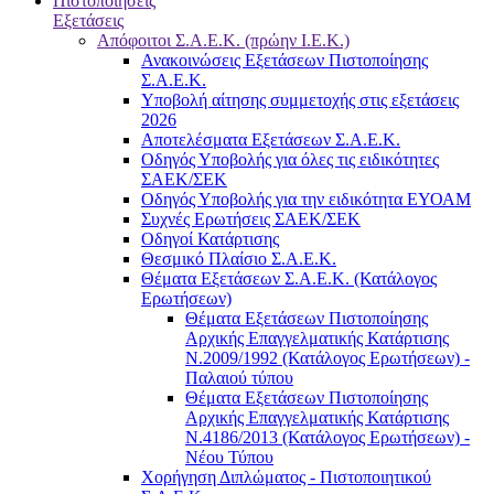
Πιστοποιήσεις
Εξετάσεις
Απόφοιτοι Σ.Α.Ε.Κ. (πρώην Ι.Ε.Κ.)
Ανακοινώσεις Εξετάσεων Πιστοποίησης
Σ.Α.Ε.Κ.
Υποβολή αίτησης συμμετοχής στις εξετάσεις
2026
Αποτελέσματα Εξετάσεων Σ.Α.Ε.Κ.
Οδηγός Υποβολής για όλες τις ειδικότητες
ΣΑΕΚ/ΣΕΚ
Οδηγός Υποβολής για την ειδικότητα ΕΥΟΑΜ
Συχνές Ερωτήσεις ΣΑΕΚ/ΣΕΚ
Οδηγοί Κατάρτισης
Θεσμικό Πλαίσιο Σ.Α.Ε.Κ.
Θέματα Εξετάσεων Σ.Α.Ε.Κ. (Κατάλογος
Ερωτήσεων)
Θέματα Εξετάσεων Πιστοποίησης
Αρχικής Επαγγελματικής Κατάρτισης
Ν.2009/1992 (Κατάλογος Ερωτήσεων) -
Παλαιού τύπου
Θέματα Εξετάσεων Πιστοποίησης
Αρχικής Επαγγελματικής Κατάρτισης
Ν.4186/2013 (Κατάλογος Ερωτήσεων) -
Νέου Τύπου
Χορήγηση Διπλώματος - Πιστοποιητικού