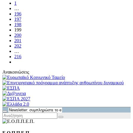
1
…
196
197
198
199
200
201
202
…
216
Ανακοινώσεις
Ε.Ο.Π.Π.Ε.Π.