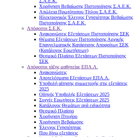
Σ.Α.Ε.Κ.
Χορήγηση Βεβαίωσης Πιστοποίησης Σ.Α.Ε.Κ.
Απώλεια Πρωτότυπου Τίτλου Σ.Α.Ε.Κ.
Ηλεκτρονικός Έλεγχος Γνησιότητας Βεβαίωσης
Πιστοποίησης Σ.Α.Ε.Κ.
Απόφοιτοι Σ.Ε.Κ.
Ανακοινώσεις Εξετάσεων Πιστοποίησης ΣΕΚ
Θέματα Εξετάσεων Πιστοποίησης Αρχικής
Επαγγελματικής Κατάρτισης Αποφοίτων ΣΕΚ
(Κατάλογος Ερωτήσεων)
Θεσμικό Πλαίσιο Εξετάσεων Πιστοποίησης
ΣΕΚ
Απόφοιτοι τάξης μαθητείας ΕΠΑ.Λ.
Ανακοινώσεις
Αποτελέσματα Εξετάσεων ΕΠΑ.Λ.
Υποβολή αίτησης συμμετοχής στις εξετάσεις
2025
Οδηγός Υποβολής Εξετάσεων 2025
Συχνές Ερωτήσεις Εξετάσεων 2025
Κατάλογος Θεμάτων ανά ειδικότητα
Θεσμικό Πλαίσιο
Χορήγηση Πτυχίου
Χορήγηση Βεβαίωσης
Έλεγχος Γνησιότητας
Που δίνω εξετάσεις