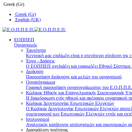
Greek (Gr)
Greek (Gr)
English (UK)
ΕΟΠΠΕΠ
Οργανισμός
Ταυτότητα
Κεντρική μας επιδίωξη είναι η στενότερη σύνδεση της ε
Έργο - Δράσεις
Ο ΕΟΠΠΕΠ σχεδιάζει και εφαρμόζει Eθνικό Σύστημα Π
Διοίκηση
Παρουσίαση διοίκησης και μελών του οργανισμού
Οργανόγραμμα
Γραφική παρουσίαση οργανογράμματος του Ε.Ο.Π.Π.Ε.Π
Κώδικας Ηθικής και Επαγγελματικής Συμπεριφοράς Υ
Η διαμόρφωση ενός ηθικού και ακέραιου εργασιακού πε
Κώδικας Δεοντολογίας Εσωτερικών Ελεγκτών
Ο Κώδικας Δεοντολογίας Εσωτερικών Ελεγκτών αποτελε
συμπεριφορά των Εσωτερικών Ελεγκτών εντός και εκτό
Ισολογισμοί
Αναλυτικός κατάλογος ισολογισμών και οικονομικών α
Διασφάλιση ποιότητας