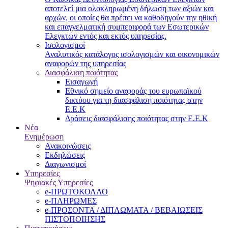
αποτελεί μια ολοκληρωμένη δήλωση των αξιών και
αρχών, οι οποίες θα πρέπει να καθοδηγούν την ηθική
και επαγγελματική συμπεριφορά των Εσωτερικών
Ελεγκτών εντός και εκτός υπηρεσίας.
Ισολογισμοί
Αναλυτικός κατάλογος ισολογισμών και οικονομικών
αναφορών της υπηρεσίας
Διασφάλιση ποιότητας
Εισαγωγή
Εθνικό σημείο αναφοράς του ευρωπαϊκού
δικτύου για τη διασφάλιση ποιότητας στην
Ε.Ε.Κ
Δράσεις διασφάλισης ποιότητας στην Ε.Ε.Κ
Νέα
Ενημέρωση
Ανακοινώσεις
Εκδηλώσεις
Διαγωνισμοί
Υπηρεσίες
Ψηφιακές Υπηρεσίες
e-ΠΡΩΤΟΚΟΛΛΟ
e-ΠΛΗΡΩΜΕΣ
e-ΠΡΟΣΟΝΤΑ / ΔΙΠΛΩΜΑΤΑ / ΒΕΒΑΙΩΣΕΙΣ
ΠΙΣΤΟΠΟΙΗΣΗΣ