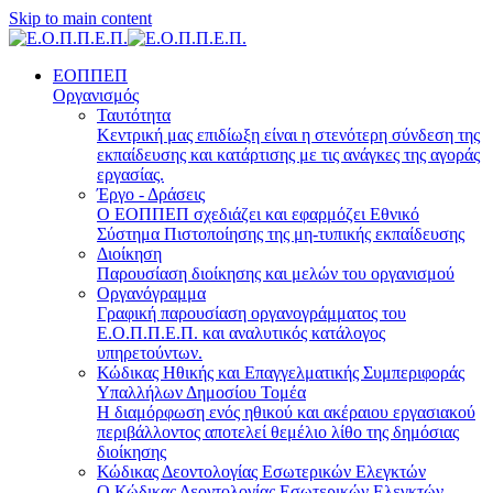
Skip to main content
ΕΟΠΠΕΠ
Οργανισμός
Ταυτότητα
Κεντρική μας επιδίωξη είναι η στενότερη σύνδεση της
εκπαίδευσης και κατάρτισης με τις ανάγκες της αγοράς
εργασίας.
Έργο - Δράσεις
Ο ΕΟΠΠΕΠ σχεδιάζει και εφαρμόζει Eθνικό
Σύστημα Πιστοποίησης της μη-τυπικής εκπαίδευσης
Διοίκηση
Παρουσίαση διοίκησης και μελών του οργανισμού
Οργανόγραμμα
Γραφική παρουσίαση οργανογράμματος του
Ε.Ο.Π.Π.Ε.Π. και αναλυτικός κατάλογος
υπηρετούντων.
Κώδικας Ηθικής και Επαγγελματικής Συμπεριφοράς
Υπαλλήλων Δημοσίου Τομέα
Η διαμόρφωση ενός ηθικού και ακέραιου εργασιακού
περιβάλλοντος αποτελεί θεμέλιο λίθο της δημόσιας
διοίκησης
Κώδικας Δεοντολογίας Εσωτερικών Ελεγκτών
Ο Κώδικας Δεοντολογίας Εσωτερικών Ελεγκτών