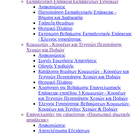
Εκπαιδευτική Επάρκεια Εκπαιδευτών Ενηλίκων
Ανακοινώσεις
Πιστοποίηση Εκπαιδευτικής Επάρκειας -
Βήματα και Διαδικασία
Τράπεζα Θεμάτων
Θεσμικό Πλαίσιο
Εκτύπωση Βεβαίωσης Εκπαιδευτικής Επάρκειας
/ Έλεγχος γνησιότητας
Κομμωτών - Κουρέων και Τεχνιτών Περιποίησης
Χεριών και Ποδιών
Ανακοινώσεις
Συχνές Ερωτήσεις Απαντήσεις
Οδηγός Υποβολής
Κατάλογοι θεμάτων Κομμωτών - Κουρέων και
Τεχνιτών Περιποίησης Χεριών και Ποδιών
Θεσμικό Πλαίσιο
Χορήγηση της Βεβαίωσης Επαγγελματικής
Επάρκειας επιπέδου 3 Κομμωτών - Κουρέων
και Τεχνιτών Περιποίησης Χεριών και Ποδιών
Έλεγχος Γνησιότητας Βεβαιώσεων Κομμωτών-
Κουρέων και Τεχνίτες Χεριών & Ποδιών
Επαγγελματίες της ειδικότητας «Προσωπικό ιδιωτικής
ασφάλειας»
Ανακοινώσεις
Αποτελέσματα Εξετάσεων