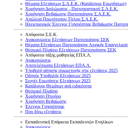
Θέματα Εξετάσεων Σ.Α.Ε.Κ. (Κατάλογος Ερωτήσεων)
Χορήγηση Διπλώματος - Πιστοποιητικού Σ.Α.Ε.Κ.
Χορήγηση Βεβαίωσης Πιστοποίησης Σ.Α.Ε.Κ.
Απώλεια Πρωτότυπου Τίτλου Σ.Α.Ε.Κ.
Ηλεκτρονικός Έλεγχος Γνησιότητας Βεβαίωσης Πιστοπ
Απόφοιτοι Σ.Ε.Κ.
Ανακοινώσεις Εξετάσεων Πιστοποίησης ΣΕΚ
Θέματα Εξετάσεων Πιστοποίησης Αρχικής Επαγγελματ
Θεσμικό Πλαίσιο Εξετάσεων Πιστοποίησης ΣΕΚ
Απόφοιτοι τάξης μαθητείας ΕΠΑ.Λ.
Ανακοινώσεις
Αποτελέσματα Εξετάσεων ΕΠΑ.Λ.
Υποβολή αίτησης συμμετοχής στις εξετάσεις 2025
Οδηγός Υποβολής Εξετάσεων 2025
Συχνές Ερωτήσεις Εξετάσεων 2025
Κατάλογος Θεμάτων ανά ειδικότητα
Θεσμικό Πλαίσιο
Χορήγηση Πτυχίου
Χορήγηση Βεβαίωσης
Έλεγχος Γνησιότητας
Που δίνω εξετάσεις
Εκπαιδευτική Επάρκεια Εκπαιδευτών Ενηλίκων
Ανακοινώσεις