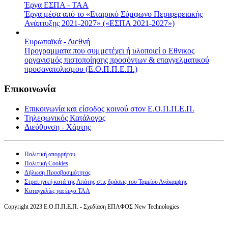
Έργα ΕΣΠΑ - ΤΑΑ
Έργα μέσα από το «Εταιρικό Σύμφωνο Περιφερειακής
Ανάπτυξης 2021-2027» («ΕΣΠΑ 2021-2027»)
Ευρωπαϊκά - Διεθνή
Προγραμματα που συμμετέχει ή υλοποιεί ο Εθνικος
οργανισμός πιστοποίησης προσόντων & επαγγελματικού
προσανατολισμου (Ε.Ο.Π.Π.Ε.Π.)
Επικοινωνία
Επικοινωνία και είσοδος κοινού στον Ε.Ο.Π.Π.Ε.Π.
Τηλεφωνικός Κατάλογος
Διεύθυνση - Χάρτης
Πολιτική απορρήτου
Πολιτική Cookies
Δήλωση Προσβασιμότητας
Στρατηγική κατά της Απάτης στις δράσεις του Ταμείου Ανάκαμψης
Καταγγελίες για έργα ΤΑΑ
Copyright 2023 Ε.Ο.Π.Π.Ε.Π. - Σχεδίαση ΕΠΑΦΟΣ New Technologies