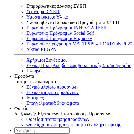
Επιμορφωτικές Δράσεις ΣΥΕΠ
Σεμινάρια ΣΥΕΠ
Υποστηρικτικό Υλικό
Υλοποιηθέντα Ευρωπαϊκά Προγράμματα ΣΥΕΠ
Ευρωπαϊκό Πρόγραμμα INNO-CAREER
Ευρωπαϊκό Πρόγραμμα Social Self
Ευρωπαϊκό Πρόγραμμα E-guide +
Ευρωπαϊκό πρόγραμμα MATHISIS – HORIZON 2020
Δίκτυο ELGPN
Χρήσιμοι Σύνδεσμοι
Εθνική Πύλη Δια βίου Συμβουλευτικής Σταδιοδρομίας
Πλοηγός
Προσόντα
ισοτιμίες - δικαιώματα
Εθνικό πλαίσιο προσόντων
Εθνικό μητρώο προσόντων
Ισοτιμίες
Επαγγελματικά δικαιώματα
Φορείς
Διεξαγωγής Εξετάσεων Πιστοποίησης Προσόντων
Φορείς πιστοποίησης προσόντων
Φορείς χορήγησης πιστοποιητικών πληροφορικής