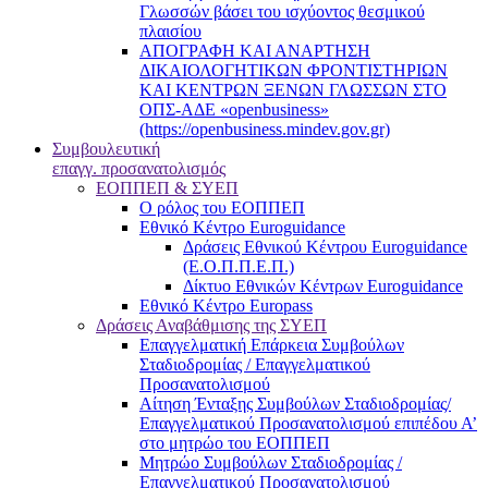
Γλωσσών βάσει του ισχύοντος θεσμικού
πλαισίου
ΑΠΟΓΡΑΦΗ ΚΑΙ ΑΝΑΡΤΗΣΗ
ΔΙΚΑΙΟΛΟΓΗΤΙΚΩΝ ΦΡΟΝΤΙΣΤΗΡΙΩΝ
ΚΑΙ ΚΕΝΤΡΩΝ ΞΕΝΩΝ ΓΛΩΣΣΩΝ ΣΤΟ
ΟΠΣ-ΑΔΕ «openbusiness»
(https://openbusiness.mindev.gov.gr)
Συμβουλευτική
επαγγ. προσανατολισμός
ΕΟΠΠΕΠ & ΣΥΕΠ
Ο ρόλος του ΕΟΠΠΕΠ
Εθνικό Κέντρο Euroguidance
Δράσεις Εθνικού Κέντρου Euroguidance
(Ε.Ο.Π.Π.Ε.Π.)
Δίκτυο Εθνικών Κέντρων Euroguidance
Εθνικό Κέντρο Europass
Δράσεις Αναβάθμισης της ΣΥΕΠ
Επαγγελματική Επάρκεια Συμβούλων
Σταδιοδρομίας / Επαγγελματικού
Προσανατολισμού
Αίτηση Ένταξης Συμβούλων Σταδιοδρομίας/
Επαγγελματικού Προσανατολισμού επιπέδου Α’
στο μητρώο του ΕΟΠΠΕΠ
Μητρώο Συμβούλων Σταδιοδρομίας /
Επαγγελματικού Προσανατολισμού