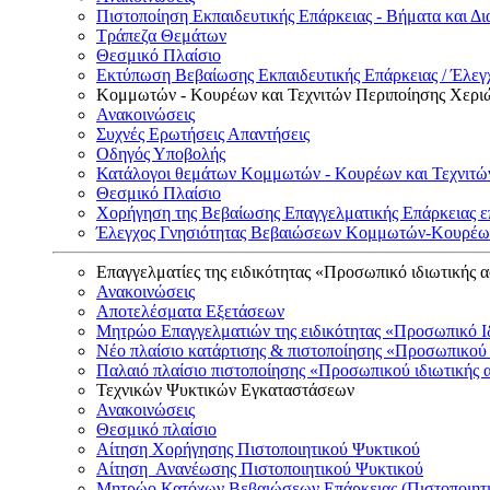
Πιστοποίηση Εκπαιδευτικής Επάρκειας - Βήματα και Δι
Τράπεζα Θεμάτων
Θεσμικό Πλαίσιο
Εκτύπωση Βεβαίωσης Εκπαιδευτικής Επάρκειας / Έλεγχ
Κομμωτών - Κουρέων και Τεχνιτών Περιποίησης Χερι
Ανακοινώσεις
Συχνές Ερωτήσεις Απαντήσεις
Οδηγός Υποβολής
Κατάλογοι θεμάτων Κομμωτών - Κουρέων και Τεχνιτώ
Θεσμικό Πλαίσιο
Χορήγηση της Βεβαίωσης Επαγγελματικής Επάρκειας ε
Έλεγχος Γνησιότητας Βεβαιώσεων Κομμωτών-Κουρέων
Επαγγελματίες της ειδικότητας «Προσωπικό ιδιωτικής 
Ανακοινώσεις
Αποτελέσματα Εξετάσεων
Μητρώο Επαγγελματιών της ειδικότητας «Προσωπικό Ι
Νέο πλαίσιο κατάρτισης & πιστοποίησης «Προσωπικού 
Παλαιό πλαίσιο πιστοποίησης «Προσωπικού ιδιωτικής 
Τεχνικών Ψυκτικών Εγκαταστάσεων
Ανακοινώσεις
Θεσμικό πλαίσιο
Αίτηση Χορήγησης Πιστοποιητικού Ψυκτικού
Αίτηση Ανανέωσης Πιστοποιητικού Ψυκτικού
Μητρώο Κατόχων Βεβαιώσεων Επάρκειας (Πιστοποιητ