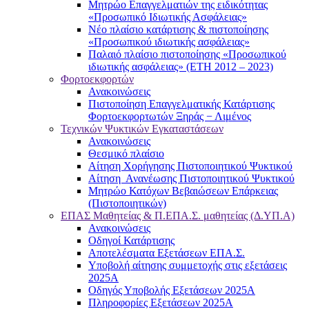
Μητρώο Επαγγελματιών της ειδικότητας
«Προσωπικό Ιδιωτικής Ασφάλειας»
Νέο πλαίσιο κατάρτισης & πιστοποίησης
«Προσωπικού ιδιωτικής ασφάλειας»
Παλαιό πλαίσιο πιστοποίησης «Προσωπικού
ιδιωτικής ασφάλειας» (ΕΤΗ 2012 – 2023)
Φορτοεκφορτών
Ανακοινώσεις
Πιστοποίηση Επαγγελματικής Κατάρτισης
Φορτοεκφορτωτών Ξηράς − Λιμένος
Τεχνικών Ψυκτικών Εγκαταστάσεων
Ανακοινώσεις
Θεσμικό πλαίσιο
Αίτηση Χορήγησης Πιστοποιητικού Ψυκτικού
Αίτηση Ανανέωσης Πιστοποιητικού Ψυκτικού
Μητρώο Κατόχων Βεβαιώσεων Επάρκειας
(Πιστοποιητικών)
ΕΠΑΣ Μαθητείας & Π.ΕΠΑ.Σ. μαθητείας (Δ.ΥΠ.Α)
Ανακοινώσεις
Oδηγοί Κατάρτισης
Αποτελέσματα Εξετάσεων ΕΠΑ.Σ.
Υποβολή αίτησης συμμετοχής στις εξετάσεις
2025Α
Οδηγός Υποβολής Εξετάσεων 2025A
Πληροφορίες Εξετάσεων 2025Α