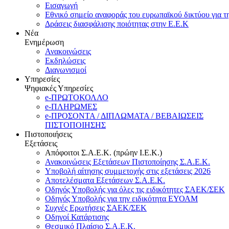
Εισαγωγή
Εθνικό σημείο αναφοράς του ευρωπαϊκού δικτύου για τ
Δράσεις διασφάλισης ποιότητας στην Ε.Ε.Κ
Νέα
Ενημέρωση
Ανακοινώσεις
Εκδηλώσεις
Διαγωνισμοί
Υπηρεσίες
Ψηφιακές Υπηρεσίες
e-ΠΡΩΤΟΚΟΛΛΟ
e-ΠΛΗΡΩΜΕΣ
e-ΠΡΟΣΟΝΤΑ / ΔΙΠΛΩΜΑΤΑ / ΒΕΒΑΙΩΣΕΙΣ
ΠΙΣΤΟΠΟΙΗΣΗΣ
Πιστοποιήσεις
Εξετάσεις
Απόφοιτοι Σ.Α.Ε.Κ. (πρώην Ι.Ε.Κ.)
Ανακοινώσεις Εξετάσεων Πιστοποίησης Σ.Α.Ε.Κ.
Υποβολή αίτησης συμμετοχής στις εξετάσεις 2026
Αποτελέσματα Εξετάσεων Σ.Α.Ε.Κ.
Οδηγός Υποβολής για όλες τις ειδικότητες ΣΑΕΚ/ΣΕΚ
Οδηγός Υποβολής για την ειδικότητα ΕΥΟΑΜ
Συχνές Ερωτήσεις ΣΑΕΚ/ΣΕΚ
Οδηγοί Κατάρτισης
Θεσμικό Πλαίσιο Σ.Α.Ε.Κ.