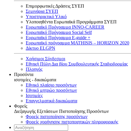
Επιμορφωτικές Δράσεις ΣΥΕΠ
Σεμινάρια ΣΥΕΠ
Υποστηρικτικό Υλικό
Υλοποιηθέντα Ευρωπαϊκά Προγράμματα ΣΥΕΠ
Ευρωπαϊκό Πρόγραμμα INNO-CAREER
Ευρωπαϊκό Πρόγραμμα Social Self
Ευρωπαϊκό Πρόγραμμα E-guide +
Ευρωπαϊκό πρόγραμμα MATHISIS – HORIZON 2020
Δίκτυο ELGPN
Χρήσιμοι Σύνδεσμοι
Εθνική Πύλη Δια βίου Συμβουλευτικής Σταδιοδρομίας
Πλοηγός
Προσόντα
ισοτιμίες - δικαιώματα
Εθνικό πλαίσιο προσόντων
Εθνικό μητρώο προσόντων
Ισοτιμίες
Επαγγελματικά δικαιώματα
Φορείς
Διεξαγωγής Εξετάσεων Πιστοποίησης Προσόντων
Φορείς πιστοποίησης προσόντων
Φορείς χορήγησης πιστοποιητικών πληροφορικής