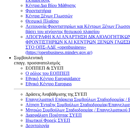
Εκπαίδευσης
Κέντρα Δια Βίου Μάθησης
Φροντιστήρια
Κέντρα Ξένων Γλωσσών
Θεσμικό Πλαίσιο
Λειτουργία Φροντιστηρίων και Κέντρων Ξένων Γλωσσ
βάσει του ισχύοντος θεσμικού πλαισίου
ΑΠΟΓΡΑΦΗ ΚΑΙ ΑΝΑΡΤΗΣΗ ΔΙΚΑΙΟΛΟΓΗΤΙΚΩ
ΦΡΟΝΤΙΣΤΗΡΙΩΝ ΚΑΙ ΚΕΝΤΡΩΝ ΞΕΝΩΝ ΓΛΩΣ
ΣΤΟ ΟΠΣ-ΑΔΕ «openbusiness»
(https://openbusiness.mindev.gov.gr)
Συμβουλευτική
επαγγ. προσανατολισμός
ΕΟΠΠΕΠ & ΣΥΕΠ
Ο ρόλος του ΕΟΠΠΕΠ
Εθνικό Κέντρο Euroguidance
Εθνικό Κέντρο Europass
Δράσεις Αναβάθμισης της ΣΥΕΠ
Επαγγελματική Επάρκεια Συμβούλων Σταδιοδρομίας /
Αίτηση Ένταξης Συμβούλων Σταδιοδρομίας/Επαγγελμ
Μητρώο Συμβούλων Σταδιοδρομίας / Επαγγελματικού
Διασφάλιση Ποιότητας ΣΥΕΠ
Ιδιωτικοί Φορείς ΣΥΕΠ
Δεοντολογία