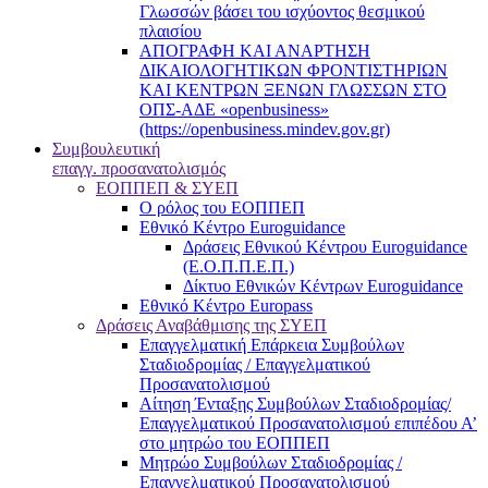
Γλωσσών βάσει του ισχύοντος θεσμικού
πλαισίου
ΑΠΟΓΡΑΦΗ ΚΑΙ ΑΝΑΡΤΗΣΗ
ΔΙΚΑΙΟΛΟΓΗΤΙΚΩΝ ΦΡΟΝΤΙΣΤΗΡΙΩΝ
ΚΑΙ ΚΕΝΤΡΩΝ ΞΕΝΩΝ ΓΛΩΣΣΩΝ ΣΤΟ
ΟΠΣ-ΑΔΕ «openbusiness»
(https://openbusiness.mindev.gov.gr)
Συμβουλευτική
επαγγ. προσανατολισμός
ΕΟΠΠΕΠ & ΣΥΕΠ
Ο ρόλος του ΕΟΠΠΕΠ
Εθνικό Κέντρο Euroguidance
Δράσεις Εθνικού Κέντρου Euroguidance
(Ε.Ο.Π.Π.Ε.Π.)
Δίκτυο Εθνικών Κέντρων Euroguidance
Εθνικό Κέντρο Europass
Δράσεις Αναβάθμισης της ΣΥΕΠ
Επαγγελματική Επάρκεια Συμβούλων
Σταδιοδρομίας / Επαγγελματικού
Προσανατολισμού
Αίτηση Ένταξης Συμβούλων Σταδιοδρομίας/
Επαγγελματικού Προσανατολισμού επιπέδου Α’
στο μητρώο του ΕΟΠΠΕΠ
Μητρώο Συμβούλων Σταδιοδρομίας /
Επαγγελματικού Προσανατολισμού