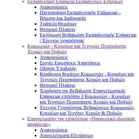
Εκπαιδευτική Επάρκεια Εκπαιδευτών Ενηλίκων
Ανακοινώσεις
Πιστοποίηση Εκπαιδευτικής Επάρκειας -
Βήματα και Διαδικασία
Τράπεζα Θεμάτων
Θεσμικό Πλαίσιο
Εκτύπωση Βεβαίωσης Εκπαιδευτικής Επάρκειας
/ Έλεγχος γνησιότητας
Κομμωτών - Κουρέων και Τεχνιτών Περιποίησης
Χεριών και Ποδιών
Ανακοινώσεις
Συχνές Ερωτήσεις Απαντήσεις
Οδηγός Υποβολής
Κατάλογοι θεμάτων Κομμωτών - Κουρέων και
Τεχνιτών Περιποίησης Χεριών και Ποδιών
Θεσμικό Πλαίσιο
Χορήγηση της Βεβαίωσης Επαγγελματικής
Επάρκειας επιπέδου 3 Κομμωτών - Κουρέων
και Τεχνιτών Περιποίησης Χεριών και Ποδιών
Έλεγχος Γνησιότητας Βεβαιώσεων Κομμωτών-
Κουρέων και Τεχνίτες Χεριών & Ποδιών
Επαγγελματίες της ειδικότητας «Προσωπικό ιδιωτικής
ασφάλειας»
Ανακοινώσεις
Αποτελέσματα Εξετάσεων