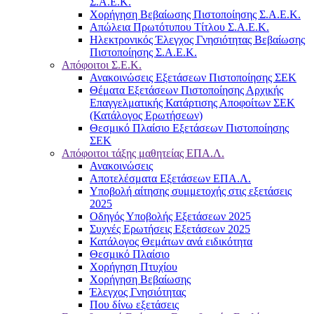
Σ.Α.Ε.Κ.
Χορήγηση Βεβαίωσης Πιστοποίησης Σ.Α.Ε.Κ.
Απώλεια Πρωτότυπου Τίτλου Σ.Α.Ε.Κ.
Ηλεκτρονικός Έλεγχος Γνησιότητας Βεβαίωσης
Πιστοποίησης Σ.Α.Ε.Κ.
Απόφοιτοι Σ.Ε.Κ.
Ανακοινώσεις Εξετάσεων Πιστοποίησης ΣΕΚ
Θέματα Εξετάσεων Πιστοποίησης Αρχικής
Επαγγελματικής Κατάρτισης Αποφοίτων ΣΕΚ
(Κατάλογος Ερωτήσεων)
Θεσμικό Πλαίσιο Εξετάσεων Πιστοποίησης
ΣΕΚ
Απόφοιτοι τάξης μαθητείας ΕΠΑ.Λ.
Ανακοινώσεις
Αποτελέσματα Εξετάσεων ΕΠΑ.Λ.
Υποβολή αίτησης συμμετοχής στις εξετάσεις
2025
Οδηγός Υποβολής Εξετάσεων 2025
Συχνές Ερωτήσεις Εξετάσεων 2025
Κατάλογος Θεμάτων ανά ειδικότητα
Θεσμικό Πλαίσιο
Χορήγηση Πτυχίου
Χορήγηση Βεβαίωσης
Έλεγχος Γνησιότητας
Που δίνω εξετάσεις