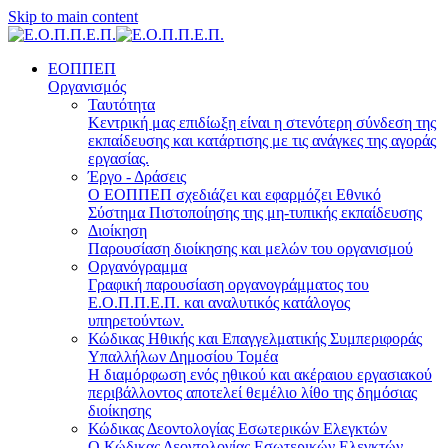
Skip to main content
ΕΟΠΠΕΠ
Οργανισμός
Ταυτότητα
Κεντρική μας επιδίωξη είναι η στενότερη σύνδεση της
εκπαίδευσης και κατάρτισης με τις ανάγκες της αγοράς
εργασίας.
Έργο - Δράσεις
Ο ΕΟΠΠΕΠ σχεδιάζει και εφαρμόζει Eθνικό
Σύστημα Πιστοποίησης της μη-τυπικής εκπαίδευσης
Διοίκηση
Παρουσίαση διοίκησης και μελών του οργανισμού
Οργανόγραμμα
Γραφική παρουσίαση οργανογράμματος του
Ε.Ο.Π.Π.Ε.Π. και αναλυτικός κατάλογος
υπηρετούντων.
Κώδικας Ηθικής και Επαγγελματικής Συμπεριφοράς
Υπαλλήλων Δημοσίου Τομέα
Η διαμόρφωση ενός ηθικού και ακέραιου εργασιακού
περιβάλλοντος αποτελεί θεμέλιο λίθο της δημόσιας
διοίκησης
Κώδικας Δεοντολογίας Εσωτερικών Ελεγκτών
Ο Κώδικας Δεοντολογίας Εσωτερικών Ελεγκτών