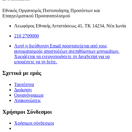
Εθνικός Οργανισμός Πιστοποίησης Προσόντων και
Επαγγελματικού Προσανατολισμού
Λεωφόρος Εθνικής Αντιστάσεως 41, ΤΚ 14234, Νέα Ιωνία
210 2709000
Αυτή η διεύθυνση Email προστατεύεται από τους
αυτοματισμούς αποστολέων ανεπιθύμητων μηνυμάτων.
Χρειάζεται να ενεργοποιήσετε τη JavaScript για να
μπορέσετε να τη δείτε.
Σχετικά με εμάς
Ταυτότητα
Διοίκηση
Οργανόγραμμα
Ανακοινώσεις
Χρήσιμοι Σύνδεσμοι
Χρήσιμοι σύνδεσμοι