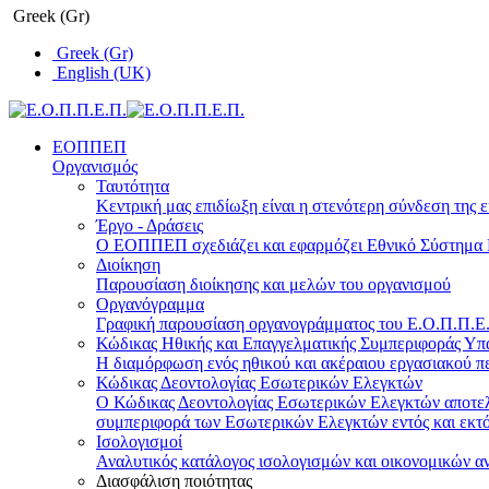
Greek (Gr)
Greek (Gr)
English (UK)
ΕΟΠΠΕΠ
Οργανισμός
Ταυτότητα
Κεντρική μας επιδίωξη είναι η στενότερη σύνδεση της ε
Έργο - Δράσεις
Ο ΕΟΠΠΕΠ σχεδιάζει και εφαρμόζει Eθνικό Σύστημα Π
Διοίκηση
Παρουσίαση διοίκησης και μελών του οργανισμού
Οργανόγραμμα
Γραφική παρουσίαση οργανογράμματος του Ε.Ο.Π.Π.Ε.Π
Κώδικας Ηθικής και Επαγγελματικής Συμπεριφοράς Υ
Η διαμόρφωση ενός ηθικού και ακέραιου εργασιακού πε
Κώδικας Δεοντολογίας Εσωτερικών Ελεγκτών
Ο Κώδικας Δεοντολογίας Εσωτερικών Ελεγκτών αποτελε
συμπεριφορά των Εσωτερικών Ελεγκτών εντός και εκτό
Ισολογισμοί
Αναλυτικός κατάλογος ισολογισμών και οικονομικών α
Διασφάλιση ποιότητας