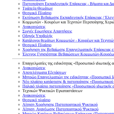
Πιστοποίηση Εκπαιδευτικής Επάρκειας - Βήματα και Δι
Τράπεζα Θεμάτων
Θεσμικό Πλαίσιο
Εκτύπωση Βεβαίωσης Εκπαιδευτικής Επάρκειας / Έλεγχ
Κομμωτών - Κουρέων και Τεχνιτών Περιποίησης Χερι
Ανακοινώσεις
Συχνές Ερωτήσεις Απαντήσεις
Οδηγός Υποβολής
Κατάλογοι θεμάτων Κομμωτών - Κουρέων και Τεχνιτώ
Θεσμικό Πλαίσιο
Χορήγηση της Βεβαίωσης Επαγγελματικής Επάρκειας ε
Έλεγχος Γνησιότητας Βεβαιώσεων Κομμωτών-Κουρέων
Επαγγελματίες της ειδικότητας «Προσωπικό ιδιωτικής 
Ανακοινώσεις
Αποτελέσματα Εξετάσεων
Μητρώο Επαγγελματιών της ειδικότητας «Προσωπικό Ι
Νέο πλαίσιο κατάρτισης & πιστοποίησης «Προσωπικού 
Παλαιό πλαίσιο πιστοποίησης «Προσωπικού ιδιωτικής 
Τεχνικών Ψυκτικών Εγκαταστάσεων
Ανακοινώσεις
Θεσμικό πλαίσιο
Αίτηση Χορήγησης Πιστοποιητικού Ψυκτικού
Αίτηση Ανανέωσης Πιστοποιητικού Ψυκτικού
Μητρώο Κατόχων Βεβαιώσεων Επάρκειας (Πιστοποιητ