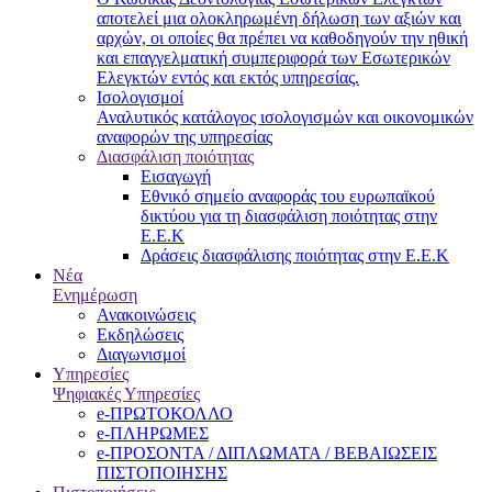
αποτελεί μια ολοκληρωμένη δήλωση των αξιών και
αρχών, οι οποίες θα πρέπει να καθοδηγούν την ηθική
και επαγγελματική συμπεριφορά των Εσωτερικών
Ελεγκτών εντός και εκτός υπηρεσίας.
Ισολογισμοί
Αναλυτικός κατάλογος ισολογισμών και οικονομικών
αναφορών της υπηρεσίας
Διασφάλιση ποιότητας
Εισαγωγή
Εθνικό σημείο αναφοράς του ευρωπαϊκού
δικτύου για τη διασφάλιση ποιότητας στην
Ε.Ε.Κ
Δράσεις διασφάλισης ποιότητας στην Ε.Ε.Κ
Νέα
Ενημέρωση
Ανακοινώσεις
Εκδηλώσεις
Διαγωνισμοί
Υπηρεσίες
Ψηφιακές Υπηρεσίες
e-ΠΡΩΤΟΚΟΛΛΟ
e-ΠΛΗΡΩΜΕΣ
e-ΠΡΟΣΟΝΤΑ / ΔΙΠΛΩΜΑΤΑ / ΒΕΒΑΙΩΣΕΙΣ
ΠΙΣΤΟΠΟΙΗΣΗΣ