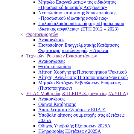
Μητρώο Επαγγελματιών της ειδικότητας
«Προσωπικό Ιδιωτικής Ασφάλειας»
Νέο πλαίσιο κατάρτισης & πιστοποίησης
«Προσωπικού ιδιωτικής ασφάλειας»
Παλαιό πλαίσιο πιστοποίησης «Προσωπικού
ιδιωτικής ασφάλειας» (ΕΤΗ 2012 – 2023)
Φορτοεκφορτών
Ανακοινώσεις
Πιστοποίηση Επαγγελματικής Κατάρτισης
Φορτοεκφορτωτών Ξηράς − Λιμένος
Τεχνικών Ψυκτικών Εγκαταστάσεων
Ανακοινώσεις
Θεσμικό πλαίσιο
Αίτηση Χορήγησης Πιστοποιητικού Ψυκτικού
Αίτηση Ανανέωσης Πιστοποιητικού Ψυκτικού
Μητρώο Κατόχων Βεβαιώσεων Επάρκειας
(Πιστοποιητικών)
ΕΠΑΣ Μαθητείας & Π.ΕΠΑ.Σ. μαθητείας (Δ.ΥΠ.Α)
Ανακοινώσεις
Oδηγοί Κατάρτισης
Αποτελέσματα Εξετάσεων ΕΠΑ.Σ.
Υποβολή αίτησης συμμετοχής στις εξετάσεις
2025Α
Οδηγός Υποβολής Εξετάσεων 2025A
Πληροφορίες Εξετάσεων 2025Α