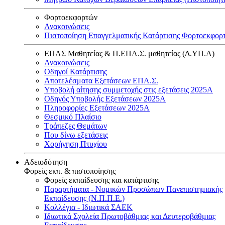
Φορτοεκφορτών
Ανακοινώσεις
Πιστοποίηση Επαγγελματικής Κατάρτισης Φορτοεκφορ
ΕΠΑΣ Μαθητείας & Π.ΕΠΑ.Σ. μαθητείας (Δ.ΥΠ.Α)
Ανακοινώσεις
Oδηγοί Κατάρτισης
Αποτελέσματα Εξετάσεων ΕΠΑ.Σ.
Υποβολή αίτησης συμμετοχής στις εξετάσεις 2025Α
Οδηγός Υποβολής Εξετάσεων 2025A
Πληροφορίες Εξετάσεων 2025Α
Θεσμικό Πλαίσιο
Τράπεζες Θεμάτων
Που δίνω εξετάσεις
Χορήγηση Πτυχίου
Αδειοδότηση
Φορείς εκπ. & πιστοποίησης
Φορείς εκπαίδευσης και κατάρτισης
Παραρτήματα - Νομικών Προσώπων Πανεπιστημιακής
Εκπαίδευσης (Ν.Π.Π.Ε.)
Κολλέγια - Ιδιωτικά ΣΑΕΚ
Ιδιωτικά Σχολεία Πρωτοβάθμιας και Δευτεροβάθμιας