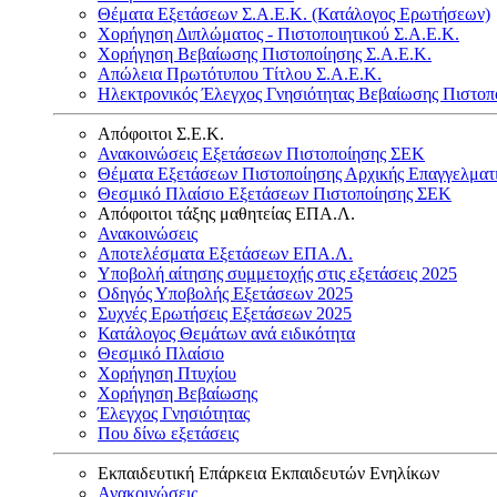
Θέματα Εξετάσεων Σ.Α.Ε.Κ. (Κατάλογος Ερωτήσεων)
Χορήγηση Διπλώματος - Πιστοποιητικού Σ.Α.Ε.Κ.
Χορήγηση Βεβαίωσης Πιστοποίησης Σ.Α.Ε.Κ.
Απώλεια Πρωτότυπου Τίτλου Σ.Α.Ε.Κ.
Ηλεκτρονικός Έλεγχος Γνησιότητας Βεβαίωσης Πιστοπ
Απόφοιτοι Σ.Ε.Κ.
Ανακοινώσεις Εξετάσεων Πιστοποίησης ΣΕΚ
Θέματα Εξετάσεων Πιστοποίησης Αρχικής Επαγγελματ
Θεσμικό Πλαίσιο Εξετάσεων Πιστοποίησης ΣΕΚ
Απόφοιτοι τάξης μαθητείας ΕΠΑ.Λ.
Ανακοινώσεις
Αποτελέσματα Εξετάσεων ΕΠΑ.Λ.
Υποβολή αίτησης συμμετοχής στις εξετάσεις 2025
Οδηγός Υποβολής Εξετάσεων 2025
Συχνές Ερωτήσεις Εξετάσεων 2025
Κατάλογος Θεμάτων ανά ειδικότητα
Θεσμικό Πλαίσιο
Χορήγηση Πτυχίου
Χορήγηση Βεβαίωσης
Έλεγχος Γνησιότητας
Που δίνω εξετάσεις
Εκπαιδευτική Επάρκεια Εκπαιδευτών Ενηλίκων
Ανακοινώσεις