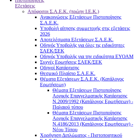
Πιστοποιήσεις
Εξετάσεις
Απόφοιτοι Σ.Α.Ε.Κ. (πρώην Ι.Ε.Κ.)
Ανακοινώσεις Εξετάσεων Πιστοποίησης
Σ.Α.Ε.Κ.
Υποβολή αίτησης συμμετοχής στις εξετάσεις
2026
Αποτελέσματα Εξετάσεων Σ.Α.Ε.Κ.
Οδηγός Υποβολής για όλες τις ειδικότητες
ΣΑΕΚ/ΣΕΚ
Οδηγός Υποβολής για την ειδικότητα ΕΥΟΑΜ
Συχνές Ερωτήσεις ΣΑΕΚ/ΣΕΚ
Οδηγοί Κατάρτισης
Θεσμικό Πλαίσιο Σ.Α.Ε.Κ.
Θέματα Εξετάσεων Σ.Α.Ε.Κ. (Κατάλογος
Ερωτήσεων)
Θέματα Εξετάσεων Πιστοποίησης
Αρχικής Επαγγελματικής Κατάρτισης
Ν.2009/1992 (Κατάλογος Ερωτήσεων) -
Παλαιού τύπου
Θέματα Εξετάσεων Πιστοποίησης
Αρχικής Επαγγελματικής Κατάρτισης
Ν.4186/2013 (Κατάλογος Ερωτήσεων) -
Νέου Τύπου
Χορήγηση Διπλώματος - Πιστοποιητικού