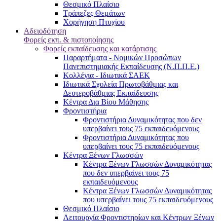
Θεσμικό Πλαίσιο
Τράπεζες Θεμάτων
Χορήγηση Πτυχίου
Αδειοδότηση
Φορείς εκπ. & πιστοποίησης
Φορείς εκπαίδευσης και κατάρτισης
Παραρτήματα - Νομικών Προσώπων
Πανεπιστημιακής Εκπαίδευσης (Ν.Π.Π.Ε.)
Κολλέγια - Ιδιωτικά ΣΑΕΚ
Ιδιωτικά Σχολεία Πρωτοβάθμιας και
Δευτεροβάθμιας Εκπαίδευσης
Κέντρα Δια Βίου Μάθησης
Φροντιστήρια
Φροντιστήρια Δυναμικότητας που δεν
υπερβαίνει τους 75 εκπαιδευόμενους
Φροντιστήρια Δυναμικότητας που
υπερβαίνει τους 75 εκπαιδευόμενους
Κέντρα Ξένων Γλωσσών
Kέντρα Ξένων Γλωσσών Δυναμικότητας
που δεν υπερβαίνει τους 75
εκπαιδευόμενους
Kέντρα Ξένων Γλωσσών Δυναμικότητας
που υπερβαίνει τους 75 εκπαιδευόμενους
Θεσμικό Πλαίσιο
Λειτουργία Φροντιστηρίων και Κέντρων Ξένων