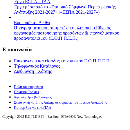
Έργα ΕΣΠΑ - ΤΑΑ
Έργα μέσα από το «Εταιρικό Σύμφωνο Περιφερειακής
Ανάπτυξης 2021-2027» («ΕΣΠΑ 2021-2027»)
Ευρωπαϊκά - Διεθνή
Προγραμματα που συμμετέχει ή υλοποιεί ο Εθνικος
οργανισμός πιστοποίησης προσόντων & επαγγελματικού
προσανατολισμου (Ε.Ο.Π.Π.Ε.Π.)
Επικοινωνία
Επικοινωνία και είσοδος κοινού στον Ε.Ο.Π.Π.Ε.Π.
Τηλεφωνικός Κατάλογος
Διεύθυνση - Χάρτης
Πολιτική απορρήτου
Πολιτική Cookies
Δήλωση Προσβασιμότητας
Στρατηγική κατά της Απάτης στις δράσεις του Ταμείου Ανάκαμψης
Καταγγελίες για έργα ΤΑΑ
Copyright 2023 Ε.Ο.Π.Π.Ε.Π. - Σχεδίαση ΕΠΑΦΟΣ New Technologies