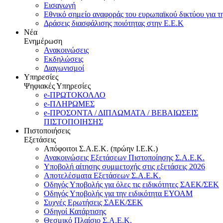
Εισαγωγή
Εθνικό σημείο αναφοράς του ευρωπαϊκού δικτύου για τ
Δράσεις διασφάλισης ποιότητας στην Ε.Ε.Κ
Νέα
Ενημέρωση
Ανακοινώσεις
Εκδηλώσεις
Διαγωνισμοί
Υπηρεσίες
Ψηφιακές Υπηρεσίες
e-ΠΡΩΤΟΚΟΛΛΟ
e-ΠΛΗΡΩΜΕΣ
e-ΠΡΟΣΟΝΤΑ / ΔΙΠΛΩΜΑΤΑ / ΒΕΒΑΙΩΣΕΙΣ
ΠΙΣΤΟΠΟΙΗΣΗΣ
Πιστοποιήσεις
Εξετάσεις
Απόφοιτοι Σ.Α.Ε.Κ. (πρώην Ι.Ε.Κ.)
Ανακοινώσεις Εξετάσεων Πιστοποίησης Σ.Α.Ε.Κ.
Υποβολή αίτησης συμμετοχής στις εξετάσεις 2026
Αποτελέσματα Εξετάσεων Σ.Α.Ε.Κ.
Οδηγός Υποβολής για όλες τις ειδικότητες ΣΑΕΚ/ΣΕΚ
Οδηγός Υποβολής για την ειδικότητα ΕΥΟΑΜ
Συχνές Ερωτήσεις ΣΑΕΚ/ΣΕΚ
Οδηγοί Κατάρτισης
Θεσμικό Πλαίσιο Σ.Α.Ε.Κ.