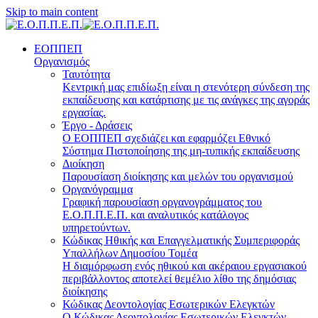
Skip to main content
ΕΟΠΠΕΠ
Οργανισμός
Ταυτότητα
Κεντρική μας επιδίωξη είναι η στενότερη σύνδεση της
εκπαίδευσης και κατάρτισης με τις ανάγκες της αγοράς
εργασίας.
Έργο - Δράσεις
Ο ΕΟΠΠΕΠ σχεδιάζει και εφαρμόζει Eθνικό
Σύστημα Πιστοποίησης της μη-τυπικής εκπαίδευσης
Διοίκηση
Παρουσίαση διοίκησης και μελών του οργανισμού
Οργανόγραμμα
Γραφική παρουσίαση οργανογράμματος του
Ε.Ο.Π.Π.Ε.Π. και αναλυτικός κατάλογος
υπηρετούντων.
Κώδικας Ηθικής και Επαγγελματικής Συμπεριφοράς
Υπαλλήλων Δημοσίου Τομέα
Η διαμόρφωση ενός ηθικού και ακέραιου εργασιακού
περιβάλλοντος αποτελεί θεμέλιο λίθο της δημόσιας
διοίκησης
Κώδικας Δεοντολογίας Εσωτερικών Ελεγκτών
Ο Κώδικας Δεοντολογίας Εσωτερικών Ελεγκτών