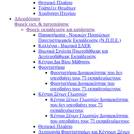
Θεσμικό Πλαίσιο
Τράπεζες Θεμάτων
Χορήγηση Πτυχίου
Αδειοδότηση
Φορείς εκπ. & πιστοποίησης
Φορείς εκπαίδευσης και κατάρτισης
Παραρτήματα - Νομικών Προσώπων
Πανεπιστημιακής Εκπαίδευσης (Ν.Π.Π.Ε.)
Κολλέγια - Ιδιωτικά ΣΑΕΚ
Ιδιωτικά Σχολεία Πρωτοβάθμιας και
Δευτεροβάθμιας Εκπαίδευσης
Κέντρα Δια Βίου Μάθησης
Φροντιστήρια
Φροντιστήρια Δυναμικότητας που δεν
υπερβαίνει τους 75 εκπαιδευόμενους
Φροντιστήρια Δυναμικότητας που
υπερβαίνει τους 75 εκπαιδευόμενους
Κέντρα Ξένων Γλωσσών
Kέντρα Ξένων Γλωσσών Δυναμικότητας
που δεν υπερβαίνει τους 75
εκπαιδευόμενους
Kέντρα Ξένων Γλωσσών Δυναμικότητας
που υπερβαίνει τους 75 εκπαιδευόμενους
Θεσμικό Πλαίσιο
Λειτουργία Φροντιστηρίων και Κέντρων Ξένων