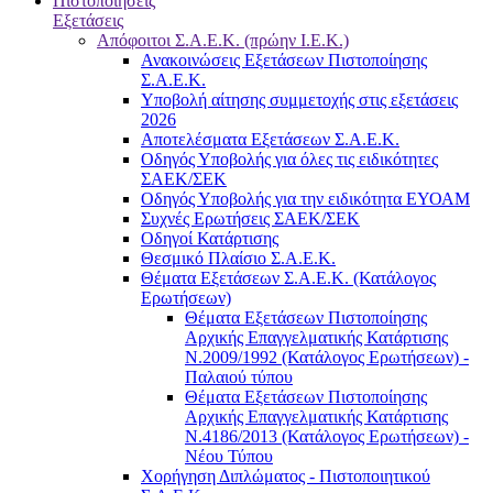
Πιστοποιήσεις
Εξετάσεις
Απόφοιτοι Σ.Α.Ε.Κ. (πρώην Ι.Ε.Κ.)
Ανακοινώσεις Εξετάσεων Πιστοποίησης
Σ.Α.Ε.Κ.
Υποβολή αίτησης συμμετοχής στις εξετάσεις
2026
Αποτελέσματα Εξετάσεων Σ.Α.Ε.Κ.
Οδηγός Υποβολής για όλες τις ειδικότητες
ΣΑΕΚ/ΣΕΚ
Οδηγός Υποβολής για την ειδικότητα ΕΥΟΑΜ
Συχνές Ερωτήσεις ΣΑΕΚ/ΣΕΚ
Οδηγοί Κατάρτισης
Θεσμικό Πλαίσιο Σ.Α.Ε.Κ.
Θέματα Εξετάσεων Σ.Α.Ε.Κ. (Κατάλογος
Ερωτήσεων)
Θέματα Εξετάσεων Πιστοποίησης
Αρχικής Επαγγελματικής Κατάρτισης
Ν.2009/1992 (Κατάλογος Ερωτήσεων) -
Παλαιού τύπου
Θέματα Εξετάσεων Πιστοποίησης
Αρχικής Επαγγελματικής Κατάρτισης
Ν.4186/2013 (Κατάλογος Ερωτήσεων) -
Νέου Τύπου
Χορήγηση Διπλώματος - Πιστοποιητικού