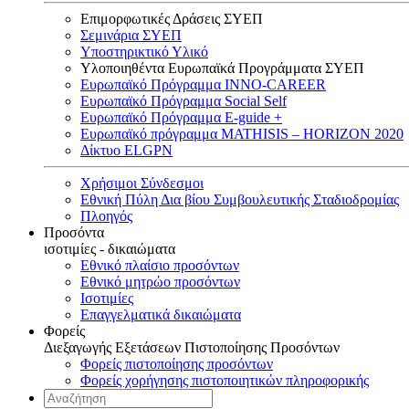
Επιμορφωτικές Δράσεις ΣΥΕΠ
Σεμινάρια ΣΥΕΠ
Υποστηρικτικό Υλικό
Υλοποιηθέντα Ευρωπαϊκά Προγράμματα ΣΥΕΠ
Ευρωπαϊκό Πρόγραμμα INNO-CAREER
Ευρωπαϊκό Πρόγραμμα Social Self
Ευρωπαϊκό Πρόγραμμα E-guide +
Ευρωπαϊκό πρόγραμμα MATHISIS – HORIZON 2020
Δίκτυο ELGPN
Χρήσιμοι Σύνδεσμοι
Εθνική Πύλη Δια βίου Συμβουλευτικής Σταδιοδρομίας
Πλοηγός
Προσόντα
ισοτιμίες - δικαιώματα
Εθνικό πλαίσιο προσόντων
Εθνικό μητρώο προσόντων
Ισοτιμίες
Επαγγελματικά δικαιώματα
Φορείς
Διεξαγωγής Εξετάσεων Πιστοποίησης Προσόντων
Φορείς πιστοποίησης προσόντων
Φορείς χορήγησης πιστοποιητικών πληροφορικής