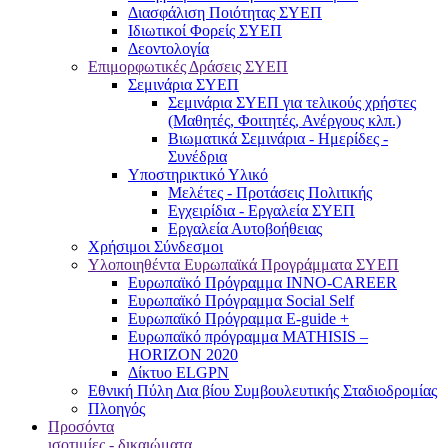
Διασφάλιση Ποιότητας ΣΥΕΠ
Ιδιωτικοί Φορείς ΣΥΕΠ
Δεοντολογία
Επιμορφωτικές Δράσεις ΣΥΕΠ
Σεμινάρια ΣΥΕΠ
Σεμινάρια ΣΥΕΠ για τελικούς χρήστες
(Μαθητές, Φοιτητές, Ανέργους κλπ.)
Βιωματικά Σεμινάρια - Ημερίδες -
Συνέδρια
Υποστηρικτικό Υλικό
Μελέτες - Προτάσεις Πολιτικής
Εγχειρίδια - Εργαλεία ΣΥΕΠ
Εργαλεία Αυτοβοήθειας
Χρήσιμοι Σύνδεσμοι
Υλοποιηθέντα Ευρωπαϊκά Προγράμματα ΣΥΕΠ
Ευρωπαϊκό Πρόγραμμα INNO-CAREER
Ευρωπαϊκό Πρόγραμμα Social Self
Ευρωπαϊκό Πρόγραμμα E-guide +
Ευρωπαϊκό πρόγραμμα MATHISIS –
HORIZON 2020
Δίκτυο ELGPN
Εθνική Πύλη Δια βίου Συμβουλευτικής Σταδιοδρομίας
Πλοηγός
Προσόντα
ισοτιμίες - δικαιώματα