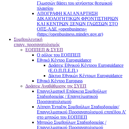
Γλωσσών βάσει του ισχύοντος θεσμικού
πλαισίου
ΑΠΟΓΡΑΦΗ ΚΑΙ ΑΝΑΡΤΗΣΗ
ΔΙΚΑΙΟΛΟΓΗΤΙΚΩΝ ΦΡΟΝΤΙΣΤΗΡΙΩΝ
ΚΑΙ ΚΕΝΤΡΩΝ ΞΕΝΩΝ ΓΛΩΣΣΩΝ ΣΤΟ
ΟΠΣ-ΑΔΕ «openbusiness»
(https://openbusiness.mindev.gov.gr)
Συμβουλευτική
επαγγ. προσανατολισμός
ΕΟΠΠΕΠ & ΣΥΕΠ
Ο ρόλος του ΕΟΠΠΕΠ
Εθνικό Κέντρο Euroguidance
Δράσεις Εθνικού Κέντρου Euroguidance
(Ε.Ο.Π.Π.Ε.Π.)
Δίκτυο Εθνικών Κέντρων Euroguidance
Εθνικό Κέντρο Europass
Δράσεις Αναβάθμισης της ΣΥΕΠ
Επαγγελματική Επάρκεια Συμβούλων
Σταδιοδρομίας / Επαγγελματικού
Προσανατολισμού
Αίτηση Ένταξης Συμβούλων Σταδιοδρομίας/
Επαγγελματικού Προσανατολισμού επιπέδου Α’
στο μητρώο του ΕΟΠΠΕΠ
Μητρώο Συμβούλων Σταδιοδρομίας /
Επαγγελματικού Προσανατολισμού