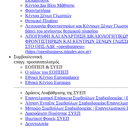
Εκπαίδευσης
Κέντρα Δια Βίου Μάθησης
Φροντιστήρια
Κέντρα Ξένων Γλωσσών
Θεσμικό Πλαίσιο
Λειτουργία Φροντιστηρίων και Κέντρων Ξένων Γλωσσ
βάσει του ισχύοντος θεσμικού πλαισίου
ΑΠΟΓΡΑΦΗ ΚΑΙ ΑΝΑΡΤΗΣΗ ΔΙΚΑΙΟΛΟΓΗΤΙΚΩ
ΦΡΟΝΤΙΣΤΗΡΙΩΝ ΚΑΙ ΚΕΝΤΡΩΝ ΞΕΝΩΝ ΓΛΩΣ
ΣΤΟ ΟΠΣ-ΑΔΕ «openbusiness»
(https://openbusiness.mindev.gov.gr)
Συμβουλευτική
επαγγ. προσανατολισμός
ΕΟΠΠΕΠ & ΣΥΕΠ
Ο ρόλος του ΕΟΠΠΕΠ
Εθνικό Κέντρο Euroguidance
Εθνικό Κέντρο Europass
Δράσεις Αναβάθμισης της ΣΥΕΠ
Επαγγελματική Επάρκεια Συμβούλων Σταδιοδρομίας /
Αίτηση Ένταξης Συμβούλων Σταδιοδρομίας/Επαγγελμ
Μητρώο Συμβούλων Σταδιοδρομίας / Επαγγελματικού
Διασφάλιση Ποιότητας ΣΥΕΠ
Ιδιωτικοί Φορείς ΣΥΕΠ
Δεοντολογία