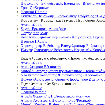
Πιστοποίηση Εκπαιδευτικής Επάρκειας - Βήματα και Δι
Τράπεζα Θεμάτων
Θεσμικό Πλαίσιο
Εκτύπωση Βεβαίωσης Εκπαιδευτικής Επάρκειας / Έλεγχ
Κομμωτών - Κουρέων και Τεχνιτών Περιποίησης Χερι
Ανακοινώσεις
Συχνές Ερωτήσεις Απαντήσεις
Οδηγός Υποβολής
Κατάλογοι θεμάτων Κομμωτών - Κουρέων και Τεχνιτώ
Θεσμικό Πλαίσιο
Χορήγηση της Βεβαίωσης Επαγγελματικής Επάρκειας ε
Έλεγχος Γνησιότητας Βεβαιώσεων Κομμωτών-Κουρέων
Επαγγελματίες της ειδικότητας «Προσωπικό ιδιωτικής 
Ανακοινώσεις
Αποτελέσματα Εξετάσεων
Μητρώο Επαγγελματιών της ειδικότητας «Προσωπικό Ι
Νέο πλαίσιο κατάρτισης & πιστοποίησης «Προσωπικού 
Παλαιό πλαίσιο πιστοποίησης «Προσωπικού ιδιωτικής 
Τεχνικών Ψυκτικών Εγκαταστάσεων
Ανακοινώσεις
Θεσμικό πλαίσιο
Αίτηση Χορήγησης Πιστοποιητικού Ψυκτικού
Αίτηση Ανανέωσης Πιστοποιητικού Ψυκτικού
Μητρώο Κατόχων Βεβαιώσεων Επάρκειας (Πιστοποιητ