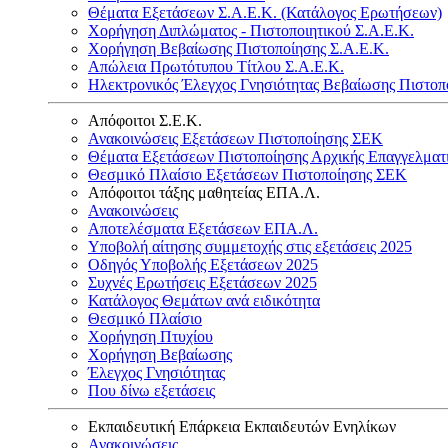
Θέματα Εξετάσεων Σ.Α.Ε.Κ. (Κατάλογος Ερωτήσεων)
Χορήγηση Διπλώματος - Πιστοποιητικού Σ.Α.Ε.Κ.
Χορήγηση Βεβαίωσης Πιστοποίησης Σ.Α.Ε.Κ.
Απώλεια Πρωτότυπου Τίτλου Σ.Α.Ε.Κ.
Ηλεκτρονικός Έλεγχος Γνησιότητας Βεβαίωσης Πιστοπ
Απόφοιτοι Σ.Ε.Κ.
Ανακοινώσεις Εξετάσεων Πιστοποίησης ΣΕΚ
Θέματα Εξετάσεων Πιστοποίησης Αρχικής Επαγγελματ
Θεσμικό Πλαίσιο Εξετάσεων Πιστοποίησης ΣΕΚ
Απόφοιτοι τάξης μαθητείας ΕΠΑ.Λ.
Ανακοινώσεις
Αποτελέσματα Εξετάσεων ΕΠΑ.Λ.
Υποβολή αίτησης συμμετοχής στις εξετάσεις 2025
Οδηγός Υποβολής Εξετάσεων 2025
Συχνές Ερωτήσεις Εξετάσεων 2025
Κατάλογος Θεμάτων ανά ειδικότητα
Θεσμικό Πλαίσιο
Χορήγηση Πτυχίου
Χορήγηση Βεβαίωσης
Έλεγχος Γνησιότητας
Που δίνω εξετάσεις
Εκπαιδευτική Επάρκεια Εκπαιδευτών Ενηλίκων
Ανακοινώσεις