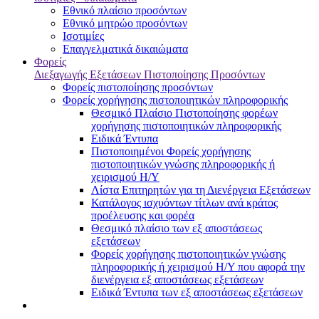
Εθνικό πλαίσιο προσόντων
Εθνικό μητρώο προσόντων
Ισοτιμίες
Επαγγελματικά δικαιώματα
Φορείς
Διεξαγωγής Εξετάσεων Πιστοποίησης Προσόντων
Φορείς πιστοποίησης προσόντων
Φορείς χορήγησης πιστοποιητικών πληροφορικής
Θεσμικό Πλαίσιο Πιστοποίησης φορέων
χορήγησης πιστοποιητικών πληροφορικής
Ειδικά Έντυπα
Πιστοποιημένοι Φορείς χορήγησης
πιστοποιητικών γνώσης πληροφορικής ή
χειρισμού Η/Υ
Λίστα Επιτηρητών για τη Διενέργεια Εξετάσεων
Κατάλογος ισχυόντων τίτλων ανά κράτος
προέλευσης και φορέα
Θεσμικό πλαίσιο των εξ αποστάσεως
εξετάσεων
Φορείς χορήγησης πιστοποιητικών γνώσης
πληροφορικής ή χειρισμού Η/Υ που αφορά την
διενέργεια εξ αποστάσεως εξετάσεων
Ειδικά Έντυπα των εξ αποστάσεως εξετάσεων