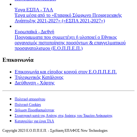
Έργα ΕΣΠΑ - ΤΑΑ
Έργα μέσα από το «Εταιρικό Σύμφωνο Περιφερειακής
Ανάπτυξης 2021-2027» («ΕΣΠΑ 2021-2027»)
Ευρωπαϊκά - Διεθνή
Προγραμματα που συμμετέχει ή υλοποιεί ο Εθνικος
οργανισμός πιστοποίησης προσόντων & επαγγελματικού
προσανατολισμου (Ε.Ο.Π.Π.Ε.Π.)
Επικοινωνία
Επικοινωνία και είσοδος κοινού στον Ε.Ο.Π.Π.Ε.Π.
Τηλεφωνικός Κατάλογος
Διεύθυνση - Χάρτης
Πολιτική απορρήτου
Πολιτική Cookies
Δήλωση Προσβασιμότητας
Στρατηγική κατά της Απάτης στις δράσεις του Ταμείου Ανάκαμψης
Καταγγελίες για έργα ΤΑΑ
Copyright 2023 Ε.Ο.Π.Π.Ε.Π. - Σχεδίαση ΕΠΑΦΟΣ New Technologies