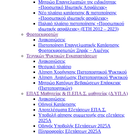
Μητρώο Επαγγελματιών της ειδικότητας
«Προσωπικό Ιδιωτικής Ασφάλειας»
Νέο πλαίσιο κατάρτισης & πιστοποίησης
«Προσωπικού ιδιωτικής ασφάλειας»
Παλαιό πλαίσιο πιστοποίησης «Προσωπικού
ιδιωτικής ασφάλειας» (ΕΤΗ 2012 – 2023)
Φορτοεκφορτών
Ανακοινώσεις
Πιστοποίηση Επαγγελματικής Κατάρτισης
Φορτοεκφορτωτών Ξηράς − Λιμένος
Τεχνικών Ψυκτικών Εγκαταστάσεων
Ανακοινώσεις
Θεσμικό πλαίσιο
Αίτηση Χορήγησης Πιστοποιητικού Ψυκτικού
Αίτηση Ανανέωσης Πιστοποιητικού Ψυκτικού
Μητρώο Κατόχων Βεβαιώσεων Επάρκειας
(Πιστοποιητικών)
ΕΠΑΣ Μαθητείας & Π.ΕΠΑ.Σ. μαθητείας (Δ.ΥΠ.Α)
Ανακοινώσεις
Oδηγοί Κατάρτισης
Αποτελέσματα Εξετάσεων ΕΠΑ.Σ.
Υποβολή αίτησης συμμετοχής στις εξετάσεις
2025Α
Οδηγός Υποβολής Εξετάσεων 2025A
Πληροφορίες Εξετάσεων 2025Α