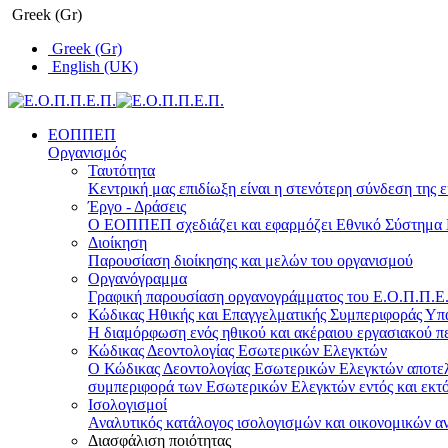
Greek (Gr)
Greek (Gr)
English (UK)
ΕΟΠΠΕΠ
Οργανισμός
Ταυτότητα
Κεντρική μας επιδίωξη είναι η στενότερη σύνδεση της ε
Έργο - Δράσεις
Ο ΕΟΠΠΕΠ σχεδιάζει και εφαρμόζει Eθνικό Σύστημα Π
Διοίκηση
Παρουσίαση διοίκησης και μελών του οργανισμού
Οργανόγραμμα
Γραφική παρουσίαση οργανογράμματος του Ε.Ο.Π.Π.Ε.Π
Κώδικας Ηθικής και Επαγγελματικής Συμπεριφοράς Υ
Η διαμόρφωση ενός ηθικού και ακέραιου εργασιακού πε
Κώδικας Δεοντολογίας Εσωτερικών Ελεγκτών
Ο Κώδικας Δεοντολογίας Εσωτερικών Ελεγκτών αποτελε
συμπεριφορά των Εσωτερικών Ελεγκτών εντός και εκτό
Ισολογισμοί
Αναλυτικός κατάλογος ισολογισμών και οικονομικών α
Διασφάλιση ποιότητας