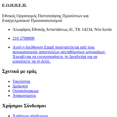
Ε.Ο.Π.Π.Ε.Π.
Εθνικός Οργανισμός Πιστοποίησης Προσόντων και
Επαγγελματικού Προσανατολισμού
Λεωφόρος Εθνικής Αντιστάσεως 41, ΤΚ 14234, Νέα Ιωνία
210 2709000
Αυτή η διεύθυνση Email προστατεύεται από τους
αυτοματισμούς αποστολέων ανεπιθύμητων μηνυμάτων.
Χρειάζεται να ενεργοποιήσετε τη JavaScript για να
μπορέσετε να τη δείτε.
Σχετικά με εμάς
Ταυτότητα
Διοίκηση
Οργανόγραμμα
Ανακοινώσεις
Χρήσιμοι Σύνδεσμοι
Χρήσιμοι σύνδεσμοι