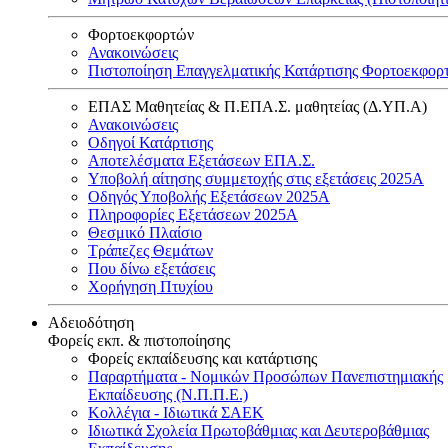
Φορτοεκφορτών
Ανακοινώσεις
Πιστοποίηση Επαγγελματικής Κατάρτισης Φορτοεκφορ
ΕΠΑΣ Μαθητείας & Π.ΕΠΑ.Σ. μαθητείας (Δ.ΥΠ.Α)
Ανακοινώσεις
Oδηγοί Κατάρτισης
Αποτελέσματα Εξετάσεων ΕΠΑ.Σ.
Υποβολή αίτησης συμμετοχής στις εξετάσεις 2025Α
Οδηγός Υποβολής Εξετάσεων 2025A
Πληροφορίες Εξετάσεων 2025Α
Θεσμικό Πλαίσιο
Τράπεζες Θεμάτων
Που δίνω εξετάσεις
Χορήγηση Πτυχίου
Αδειοδότηση
Φορείς εκπ. & πιστοποίησης
Φορείς εκπαίδευσης και κατάρτισης
Παραρτήματα - Νομικών Προσώπων Πανεπιστημιακής
Εκπαίδευσης (Ν.Π.Π.Ε.)
Κολλέγια - Ιδιωτικά ΣΑΕΚ
Ιδιωτικά Σχολεία Πρωτοβάθμιας και Δευτεροβάθμιας