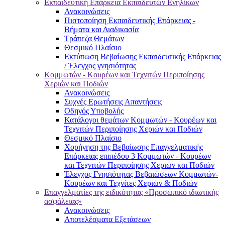
Εκπαιδευτική Επάρκεια Εκπαιδευτών Ενηλίκων
Ανακοινώσεις
Πιστοποίηση Εκπαιδευτικής Επάρκειας -
Βήματα και Διαδικασία
Τράπεζα Θεμάτων
Θεσμικό Πλαίσιο
Εκτύπωση Βεβαίωσης Εκπαιδευτικής Επάρκειας
/ Έλεγχος γνησιότητας
Κομμωτών - Κουρέων και Τεχνιτών Περιποίησης
Χεριών και Ποδιών
Ανακοινώσεις
Συχνές Ερωτήσεις Απαντήσεις
Οδηγός Υποβολής
Κατάλογοι θεμάτων Κομμωτών - Κουρέων και
Τεχνιτών Περιποίησης Χεριών και Ποδιών
Θεσμικό Πλαίσιο
Χορήγηση της Βεβαίωσης Επαγγελματικής
Επάρκειας επιπέδου 3 Κομμωτών - Κουρέων
και Τεχνιτών Περιποίησης Χεριών και Ποδιών
Έλεγχος Γνησιότητας Βεβαιώσεων Κομμωτών-
Κουρέων και Τεχνίτες Χεριών & Ποδιών
Επαγγελματίες της ειδικότητας «Προσωπικό ιδιωτικής
ασφάλειας»
Ανακοινώσεις
Αποτελέσματα Εξετάσεων