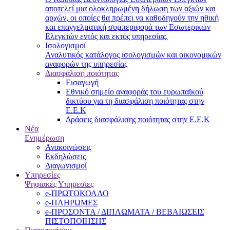
αποτελεί μια ολοκληρωμένη δήλωση των αξιών και
αρχών, οι οποίες θα πρέπει να καθοδηγούν την ηθική
και επαγγελματική συμπεριφορά των Εσωτερικών
Ελεγκτών εντός και εκτός υπηρεσίας.
Ισολογισμοί
Αναλυτικός κατάλογος ισολογισμών και οικονομικών
αναφορών της υπηρεσίας
Διασφάλιση ποιότητας
Εισαγωγή
Εθνικό σημείο αναφοράς του ευρωπαϊκού
δικτύου για τη διασφάλιση ποιότητας στην
Ε.Ε.Κ
Δράσεις διασφάλισης ποιότητας στην Ε.Ε.Κ
Νέα
Ενημέρωση
Ανακοινώσεις
Εκδηλώσεις
Διαγωνισμοί
Υπηρεσίες
Ψηφιακές Υπηρεσίες
e-ΠΡΩΤΟΚΟΛΛΟ
e-ΠΛΗΡΩΜΕΣ
e-ΠΡΟΣΟΝΤΑ / ΔΙΠΛΩΜΑΤΑ / ΒΕΒΑΙΩΣΕΙΣ
ΠΙΣΤΟΠΟΙΗΣΗΣ