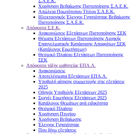
Σ.Α.Ε.Κ.
Χορήγηση Βεβαίωσης Πιστοποίησης Σ.Α.Ε.Κ.
Απώλεια Πρωτότυπου Τίτλου Σ.Α.Ε.Κ.
Ηλεκτρονικός Έλεγχος Γνησιότητας Βεβαίωσης
Πιστοποίησης Σ.Α.Ε.Κ.
Απόφοιτοι Σ.Ε.Κ.
Ανακοινώσεις Εξετάσεων Πιστοποίησης ΣΕΚ
Θέματα Εξετάσεων Πιστοποίησης Αρχικής
Επαγγελματικής Κατάρτισης Αποφοίτων ΣΕΚ
(Κατάλογος Ερωτήσεων)
Θεσμικό Πλαίσιο Εξετάσεων Πιστοποίησης
ΣΕΚ
Απόφοιτοι τάξης μαθητείας ΕΠΑ.Λ.
Ανακοινώσεις
Αποτελέσματα Εξετάσεων ΕΠΑ.Λ.
Υποβολή αίτησης συμμετοχής στις εξετάσεις
2025
Οδηγός Υποβολής Εξετάσεων 2025
Συχνές Ερωτήσεις Εξετάσεων 2025
Κατάλογος Θεμάτων ανά ειδικότητα
Θεσμικό Πλαίσιο
Χορήγηση Πτυχίου
Χορήγηση Βεβαίωσης
Έλεγχος Γνησιότητας
Που δίνω εξετάσεις