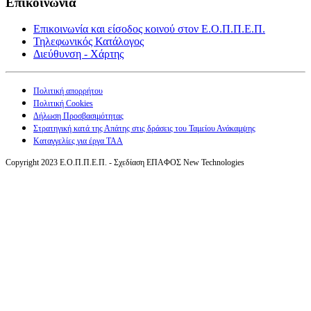
Επικοινωνία
Επικοινωνία και είσοδος κοινού στον Ε.Ο.Π.Π.Ε.Π.
Τηλεφωνικός Κατάλογος
Διεύθυνση - Χάρτης
Πολιτική απορρήτου
Πολιτική Cookies
Δήλωση Προσβασιμότητας
Στρατηγική κατά της Απάτης στις δράσεις του Ταμείου Ανάκαμψης
Καταγγελίες για έργα ΤΑΑ
Copyright 2023 Ε.Ο.Π.Π.Ε.Π. - Σχεδίαση ΕΠΑΦΟΣ New Technologies