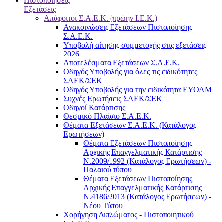
Πιστοποιήσεις
Εξετάσεις
Απόφοιτοι Σ.Α.Ε.Κ. (πρώην Ι.Ε.Κ.)
Ανακοινώσεις Εξετάσεων Πιστοποίησης
Σ.Α.Ε.Κ.
Υποβολή αίτησης συμμετοχής στις εξετάσεις
2026
Αποτελέσματα Εξετάσεων Σ.Α.Ε.Κ.
Οδηγός Υποβολής για όλες τις ειδικότητες
ΣΑΕΚ/ΣΕΚ
Οδηγός Υποβολής για την ειδικότητα ΕΥΟΑΜ
Συχνές Ερωτήσεις ΣΑΕΚ/ΣΕΚ
Οδηγοί Κατάρτισης
Θεσμικό Πλαίσιο Σ.Α.Ε.Κ.
Θέματα Εξετάσεων Σ.Α.Ε.Κ. (Κατάλογος
Ερωτήσεων)
Θέματα Εξετάσεων Πιστοποίησης
Αρχικής Επαγγελματικής Κατάρτισης
Ν.2009/1992 (Κατάλογος Ερωτήσεων) -
Παλαιού τύπου
Θέματα Εξετάσεων Πιστοποίησης
Αρχικής Επαγγελματικής Κατάρτισης
Ν.4186/2013 (Κατάλογος Ερωτήσεων) -
Νέου Τύπου
Χορήγηση Διπλώματος - Πιστοποιητικού