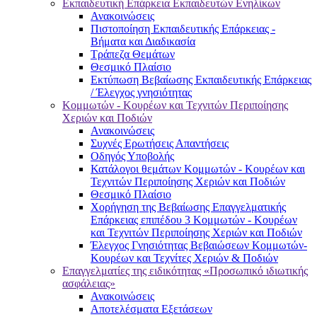
Εκπαιδευτική Επάρκεια Εκπαιδευτών Ενηλίκων
Ανακοινώσεις
Πιστοποίηση Εκπαιδευτικής Επάρκειας -
Βήματα και Διαδικασία
Τράπεζα Θεμάτων
Θεσμικό Πλαίσιο
Εκτύπωση Βεβαίωσης Εκπαιδευτικής Επάρκειας
/ Έλεγχος γνησιότητας
Κομμωτών - Κουρέων και Τεχνιτών Περιποίησης
Χεριών και Ποδιών
Ανακοινώσεις
Συχνές Ερωτήσεις Απαντήσεις
Οδηγός Υποβολής
Κατάλογοι θεμάτων Κομμωτών - Κουρέων και
Τεχνιτών Περιποίησης Χεριών και Ποδιών
Θεσμικό Πλαίσιο
Χορήγηση της Βεβαίωσης Επαγγελματικής
Επάρκειας επιπέδου 3 Κομμωτών - Κουρέων
και Τεχνιτών Περιποίησης Χεριών και Ποδιών
Έλεγχος Γνησιότητας Βεβαιώσεων Κομμωτών-
Κουρέων και Τεχνίτες Χεριών & Ποδιών
Επαγγελματίες της ειδικότητας «Προσωπικό ιδιωτικής
ασφάλειας»
Ανακοινώσεις
Αποτελέσματα Εξετάσεων