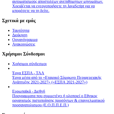
αυτοματισμούς αποστολέων ανεπιθύμητων μηνυμάτων.
Χρειάζεται να ενεργοποιήσετε τη JavaScript για να
μπορέσετε να τη δείτε.
Σχετικά με εμάς
Ταυτότητα
Διοίκηση
Οργανόγραμμα
Ανακοινώσεις
Χρήσιμοι Σύνδεσμοι
Χρήσιμοι σύνδεσμοι
Έργα ΕΣΠΑ - ΤΑΑ
Έργα μέσα από το «Εταιρικό Σύμφωνο Περιφερειακής
Ανάπτυξης 2021-2027» («ΕΣΠΑ 2021-2027»)
Ευρωπαϊκά - Διεθνή
Προγραμματα που συμμετέχει ή υλοποιεί ο Εθνικος
οργανισμός πιστοποίησης προσόντων & επαγγελματικού
προσανατολισμου (Ε.Ο.Π.Π.Ε.Π.)