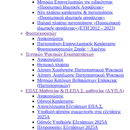
Μητρώο Επαγγελματιών της ειδικότητας
«Προσωπικό Ιδιωτικής Ασφάλειας»
Νέο πλαίσιο κατάρτισης & πιστοποίησης
«Προσωπικού ιδιωτικής ασφάλειας»
Παλαιό πλαίσιο πιστοποίησης «Προσωπικού
ιδιωτικής ασφάλειας» (ΕΤΗ 2012 – 2023)
Φορτοεκφορτών
Ανακοινώσεις
Πιστοποίηση Επαγγελματικής Κατάρτισης
Φορτοεκφορτωτών Ξηράς − Λιμένος
Τεχνικών Ψυκτικών Εγκαταστάσεων
Ανακοινώσεις
Θεσμικό πλαίσιο
Αίτηση Χορήγησης Πιστοποιητικού Ψυκτικού
Αίτηση Ανανέωσης Πιστοποιητικού Ψυκτικού
Μητρώο Κατόχων Βεβαιώσεων Επάρκειας
(Πιστοποιητικών)
ΕΠΑΣ Μαθητείας & Π.ΕΠΑ.Σ. μαθητείας (Δ.ΥΠ.Α)
Ανακοινώσεις
Oδηγοί Κατάρτισης
Αποτελέσματα Εξετάσεων ΕΠΑ.Σ.
Υποβολή αίτησης συμμετοχής στις εξετάσεις
2025Α
Οδηγός Υποβολής Εξετάσεων 2025A
Πληροφορίες Εξετάσεων 2025Α