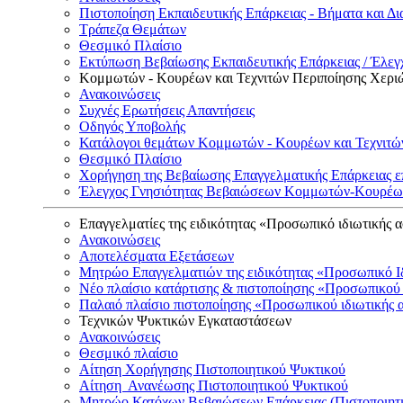
Πιστοποίηση Εκπαιδευτικής Επάρκειας - Βήματα και Δι
Τράπεζα Θεμάτων
Θεσμικό Πλαίσιο
Εκτύπωση Βεβαίωσης Εκπαιδευτικής Επάρκειας / Έλεγχ
Κομμωτών - Κουρέων και Τεχνιτών Περιποίησης Χερι
Ανακοινώσεις
Συχνές Ερωτήσεις Απαντήσεις
Οδηγός Υποβολής
Κατάλογοι θεμάτων Κομμωτών - Κουρέων και Τεχνιτώ
Θεσμικό Πλαίσιο
Χορήγηση της Βεβαίωσης Επαγγελματικής Επάρκειας ε
Έλεγχος Γνησιότητας Βεβαιώσεων Κομμωτών-Κουρέων
Επαγγελματίες της ειδικότητας «Προσωπικό ιδιωτικής 
Ανακοινώσεις
Αποτελέσματα Εξετάσεων
Μητρώο Επαγγελματιών της ειδικότητας «Προσωπικό Ι
Νέο πλαίσιο κατάρτισης & πιστοποίησης «Προσωπικού 
Παλαιό πλαίσιο πιστοποίησης «Προσωπικού ιδιωτικής 
Τεχνικών Ψυκτικών Εγκαταστάσεων
Ανακοινώσεις
Θεσμικό πλαίσιο
Αίτηση Χορήγησης Πιστοποιητικού Ψυκτικού
Αίτηση Ανανέωσης Πιστοποιητικού Ψυκτικού
Μητρώο Κατόχων Βεβαιώσεων Επάρκειας (Πιστοποιητ