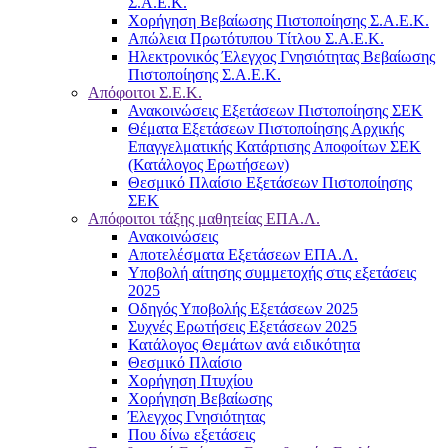
Σ.Α.Ε.Κ.
Χορήγηση Βεβαίωσης Πιστοποίησης Σ.Α.Ε.Κ.
Απώλεια Πρωτότυπου Τίτλου Σ.Α.Ε.Κ.
Ηλεκτρονικός Έλεγχος Γνησιότητας Βεβαίωσης
Πιστοποίησης Σ.Α.Ε.Κ.
Απόφοιτοι Σ.Ε.Κ.
Ανακοινώσεις Εξετάσεων Πιστοποίησης ΣΕΚ
Θέματα Εξετάσεων Πιστοποίησης Αρχικής
Επαγγελματικής Κατάρτισης Αποφοίτων ΣΕΚ
(Κατάλογος Ερωτήσεων)
Θεσμικό Πλαίσιο Εξετάσεων Πιστοποίησης
ΣΕΚ
Απόφοιτοι τάξης μαθητείας ΕΠΑ.Λ.
Ανακοινώσεις
Αποτελέσματα Εξετάσεων ΕΠΑ.Λ.
Υποβολή αίτησης συμμετοχής στις εξετάσεις
2025
Οδηγός Υποβολής Εξετάσεων 2025
Συχνές Ερωτήσεις Εξετάσεων 2025
Κατάλογος Θεμάτων ανά ειδικότητα
Θεσμικό Πλαίσιο
Χορήγηση Πτυχίου
Χορήγηση Βεβαίωσης
Έλεγχος Γνησιότητας
Που δίνω εξετάσεις