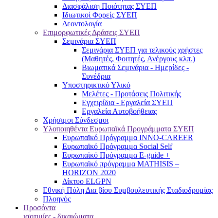
Διασφάλιση Ποιότητας ΣΥΕΠ
Ιδιωτικοί Φορείς ΣΥΕΠ
Δεοντολογία
Επιμορφωτικές Δράσεις ΣΥΕΠ
Σεμινάρια ΣΥΕΠ
Σεμινάρια ΣΥΕΠ για τελικούς χρήστες
(Μαθητές, Φοιτητές, Ανέργους κλπ.)
Βιωματικά Σεμινάρια - Ημερίδες -
Συνέδρια
Υποστηρικτικό Υλικό
Μελέτες - Προτάσεις Πολιτικής
Εγχειρίδια - Εργαλεία ΣΥΕΠ
Εργαλεία Αυτοβοήθειας
Χρήσιμοι Σύνδεσμοι
Υλοποιηθέντα Ευρωπαϊκά Προγράμματα ΣΥΕΠ
Ευρωπαϊκό Πρόγραμμα INNO-CAREER
Ευρωπαϊκό Πρόγραμμα Social Self
Ευρωπαϊκό Πρόγραμμα E-guide +
Ευρωπαϊκό πρόγραμμα MATHISIS –
HORIZON 2020
Δίκτυο ELGPN
Εθνική Πύλη Δια βίου Συμβουλευτικής Σταδιοδρομίας
Πλοηγός
Προσόντα
ισοτιμίες - δικαιώματα