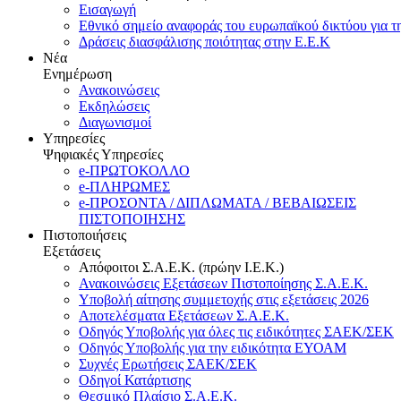
Εισαγωγή
Εθνικό σημείο αναφοράς του ευρωπαϊκού δικτύου για τ
Δράσεις διασφάλισης ποιότητας στην Ε.Ε.Κ
Νέα
Ενημέρωση
Ανακοινώσεις
Εκδηλώσεις
Διαγωνισμοί
Υπηρεσίες
Ψηφιακές Υπηρεσίες
e-ΠΡΩΤΟΚΟΛΛΟ
e-ΠΛΗΡΩΜΕΣ
e-ΠΡΟΣΟΝΤΑ / ΔΙΠΛΩΜΑΤΑ / ΒΕΒΑΙΩΣΕΙΣ
ΠΙΣΤΟΠΟΙΗΣΗΣ
Πιστοποιήσεις
Εξετάσεις
Απόφοιτοι Σ.Α.Ε.Κ. (πρώην Ι.Ε.Κ.)
Ανακοινώσεις Εξετάσεων Πιστοποίησης Σ.Α.Ε.Κ.
Υποβολή αίτησης συμμετοχής στις εξετάσεις 2026
Αποτελέσματα Εξετάσεων Σ.Α.Ε.Κ.
Οδηγός Υποβολής για όλες τις ειδικότητες ΣΑΕΚ/ΣΕΚ
Οδηγός Υποβολής για την ειδικότητα ΕΥΟΑΜ
Συχνές Ερωτήσεις ΣΑΕΚ/ΣΕΚ
Οδηγοί Κατάρτισης
Θεσμικό Πλαίσιο Σ.Α.Ε.Κ.