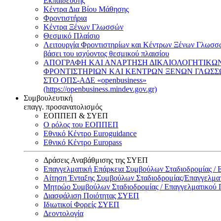
Εκπαίδευσης
Κέντρα Δια Βίου Μάθησης
Φροντιστήρια
Κέντρα Ξένων Γλωσσών
Θεσμικό Πλαίσιο
Λειτουργία Φροντιστηρίων και Κέντρων Ξένων Γλωσσ
βάσει του ισχύοντος θεσμικού πλαισίου
ΑΠΟΓΡΑΦΗ ΚΑΙ ΑΝΑΡΤΗΣΗ ΔΙΚΑΙΟΛΟΓΗΤΙΚΩ
ΦΡΟΝΤΙΣΤΗΡΙΩΝ ΚΑΙ ΚΕΝΤΡΩΝ ΞΕΝΩΝ ΓΛΩΣ
ΣΤΟ ΟΠΣ-ΑΔΕ «openbusiness»
(https://openbusiness.mindev.gov.gr)
Συμβουλευτική
επαγγ. προσανατολισμός
ΕΟΠΠΕΠ & ΣΥΕΠ
Ο ρόλος του ΕΟΠΠΕΠ
Εθνικό Κέντρο Euroguidance
Εθνικό Κέντρο Europass
Δράσεις Αναβάθμισης της ΣΥΕΠ
Επαγγελματική Επάρκεια Συμβούλων Σταδιοδρομίας /
Αίτηση Ένταξης Συμβούλων Σταδιοδρομίας/Επαγγελμ
Μητρώο Συμβούλων Σταδιοδρομίας / Επαγγελματικού
Διασφάλιση Ποιότητας ΣΥΕΠ
Ιδιωτικοί Φορείς ΣΥΕΠ
Δεοντολογία