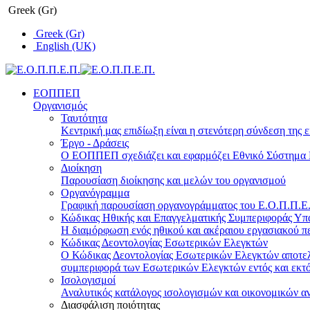
Greek (Gr)
Greek (Gr)
English (UK)
ΕΟΠΠΕΠ
Οργανισμός
Ταυτότητα
Κεντρική μας επιδίωξη είναι η στενότερη σύνδεση της ε
Έργο - Δράσεις
Ο ΕΟΠΠΕΠ σχεδιάζει και εφαρμόζει Eθνικό Σύστημα Π
Διοίκηση
Παρουσίαση διοίκησης και μελών του οργανισμού
Οργανόγραμμα
Γραφική παρουσίαση οργανογράμματος του Ε.Ο.Π.Π.Ε.Π
Κώδικας Ηθικής και Επαγγελματικής Συμπεριφοράς Υ
Η διαμόρφωση ενός ηθικού και ακέραιου εργασιακού πε
Κώδικας Δεοντολογίας Εσωτερικών Ελεγκτών
Ο Κώδικας Δεοντολογίας Εσωτερικών Ελεγκτών αποτελε
συμπεριφορά των Εσωτερικών Ελεγκτών εντός και εκτό
Ισολογισμοί
Αναλυτικός κατάλογος ισολογισμών και οικονομικών α
Διασφάλιση ποιότητας