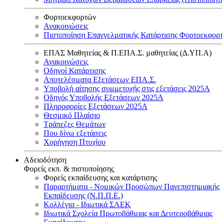
Φορτοεκφορτών
Ανακοινώσεις
Πιστοποίηση Επαγγελματικής Κατάρτισης Φορτοεκφορ
ΕΠΑΣ Μαθητείας & Π.ΕΠΑ.Σ. μαθητείας (Δ.ΥΠ.Α)
Ανακοινώσεις
Oδηγοί Κατάρτισης
Αποτελέσματα Εξετάσεων ΕΠΑ.Σ.
Υποβολή αίτησης συμμετοχής στις εξετάσεις 2025Α
Οδηγός Υποβολής Εξετάσεων 2025A
Πληροφορίες Εξετάσεων 2025Α
Θεσμικό Πλαίσιο
Τράπεζες Θεμάτων
Που δίνω εξετάσεις
Χορήγηση Πτυχίου
Αδειοδότηση
Φορείς εκπ. & πιστοποίησης
Φορείς εκπαίδευσης και κατάρτισης
Παραρτήματα - Νομικών Προσώπων Πανεπιστημιακής
Εκπαίδευσης (Ν.Π.Π.Ε.)
Κολλέγια - Ιδιωτικά ΣΑΕΚ
Ιδιωτικά Σχολεία Πρωτοβάθμιας και Δευτεροβάθμιας