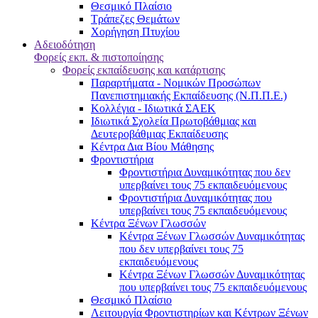
Θεσμικό Πλαίσιο
Τράπεζες Θεμάτων
Χορήγηση Πτυχίου
Αδειοδότηση
Φορείς εκπ. & πιστοποίησης
Φορείς εκπαίδευσης και κατάρτισης
Παραρτήματα - Νομικών Προσώπων
Πανεπιστημιακής Εκπαίδευσης (Ν.Π.Π.Ε.)
Κολλέγια - Ιδιωτικά ΣΑΕΚ
Ιδιωτικά Σχολεία Πρωτοβάθμιας και
Δευτεροβάθμιας Εκπαίδευσης
Κέντρα Δια Βίου Μάθησης
Φροντιστήρια
Φροντιστήρια Δυναμικότητας που δεν
υπερβαίνει τους 75 εκπαιδευόμενους
Φροντιστήρια Δυναμικότητας που
υπερβαίνει τους 75 εκπαιδευόμενους
Κέντρα Ξένων Γλωσσών
Kέντρα Ξένων Γλωσσών Δυναμικότητας
που δεν υπερβαίνει τους 75
εκπαιδευόμενους
Kέντρα Ξένων Γλωσσών Δυναμικότητας
που υπερβαίνει τους 75 εκπαιδευόμενους
Θεσμικό Πλαίσιο
Λειτουργία Φροντιστηρίων και Κέντρων Ξένων