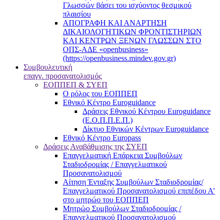
Γλωσσών βάσει του ισχύοντος θεσμικού
πλαισίου
ΑΠΟΓΡΑΦΗ ΚΑΙ ΑΝΑΡΤΗΣΗ
ΔΙΚΑΙΟΛΟΓΗΤΙΚΩΝ ΦΡΟΝΤΙΣΤΗΡΙΩΝ
ΚΑΙ ΚΕΝΤΡΩΝ ΞΕΝΩΝ ΓΛΩΣΣΩΝ ΣΤΟ
ΟΠΣ-ΑΔΕ «openbusiness»
(https://openbusiness.mindev.gov.gr)
Συμβουλευτική
επαγγ. προσανατολισμός
ΕΟΠΠΕΠ & ΣΥΕΠ
Ο ρόλος του ΕΟΠΠΕΠ
Εθνικό Κέντρο Euroguidance
Δράσεις Εθνικού Κέντρου Euroguidance
(Ε.Ο.Π.Π.Ε.Π.)
Δίκτυο Εθνικών Κέντρων Euroguidance
Εθνικό Κέντρο Europass
Δράσεις Αναβάθμισης της ΣΥΕΠ
Επαγγελματική Επάρκεια Συμβούλων
Σταδιοδρομίας / Επαγγελματικού
Προσανατολισμού
Αίτηση Ένταξης Συμβούλων Σταδιοδρομίας/
Επαγγελματικού Προσανατολισμού επιπέδου Α’
στο μητρώο του ΕΟΠΠΕΠ
Μητρώο Συμβούλων Σταδιοδρομίας /
Επαγγελματικού Προσανατολισμού