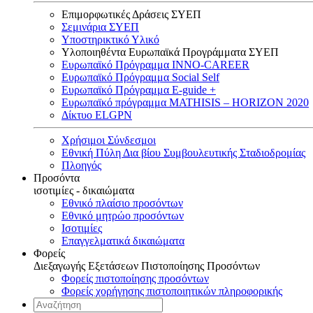
Επιμορφωτικές Δράσεις ΣΥΕΠ
Σεμινάρια ΣΥΕΠ
Υποστηρικτικό Υλικό
Υλοποιηθέντα Ευρωπαϊκά Προγράμματα ΣΥΕΠ
Ευρωπαϊκό Πρόγραμμα INNO-CAREER
Ευρωπαϊκό Πρόγραμμα Social Self
Ευρωπαϊκό Πρόγραμμα E-guide +
Ευρωπαϊκό πρόγραμμα MATHISIS – HORIZON 2020
Δίκτυο ELGPN
Χρήσιμοι Σύνδεσμοι
Εθνική Πύλη Δια βίου Συμβουλευτικής Σταδιοδρομίας
Πλοηγός
Προσόντα
ισοτιμίες - δικαιώματα
Εθνικό πλαίσιο προσόντων
Εθνικό μητρώο προσόντων
Ισοτιμίες
Επαγγελματικά δικαιώματα
Φορείς
Διεξαγωγής Εξετάσεων Πιστοποίησης Προσόντων
Φορείς πιστοποίησης προσόντων
Φορείς χορήγησης πιστοποιητικών πληροφορικής