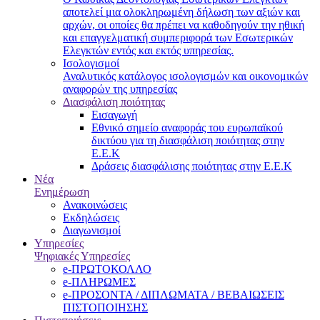
αποτελεί μια ολοκληρωμένη δήλωση των αξιών και
αρχών, οι οποίες θα πρέπει να καθοδηγούν την ηθική
και επαγγελματική συμπεριφορά των Εσωτερικών
Ελεγκτών εντός και εκτός υπηρεσίας.
Ισολογισμοί
Αναλυτικός κατάλογος ισολογισμών και οικονομικών
αναφορών της υπηρεσίας
Διασφάλιση ποιότητας
Εισαγωγή
Εθνικό σημείο αναφοράς του ευρωπαϊκού
δικτύου για τη διασφάλιση ποιότητας στην
Ε.Ε.Κ
Δράσεις διασφάλισης ποιότητας στην Ε.Ε.Κ
Νέα
Ενημέρωση
Ανακοινώσεις
Εκδηλώσεις
Διαγωνισμοί
Υπηρεσίες
Ψηφιακές Υπηρεσίες
e-ΠΡΩΤΟΚΟΛΛΟ
e-ΠΛΗΡΩΜΕΣ
e-ΠΡΟΣΟΝΤΑ / ΔΙΠΛΩΜΑΤΑ / ΒΕΒΑΙΩΣΕΙΣ
ΠΙΣΤΟΠΟΙΗΣΗΣ