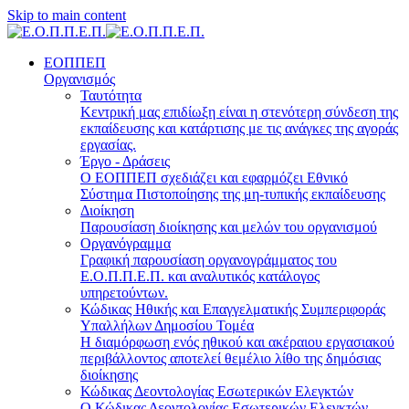
Skip to main content
ΕΟΠΠΕΠ
Οργανισμός
Ταυτότητα
Κεντρική μας επιδίωξη είναι η στενότερη σύνδεση της
εκπαίδευσης και κατάρτισης με τις ανάγκες της αγοράς
εργασίας.
Έργο - Δράσεις
Ο ΕΟΠΠΕΠ σχεδιάζει και εφαρμόζει Eθνικό
Σύστημα Πιστοποίησης της μη-τυπικής εκπαίδευσης
Διοίκηση
Παρουσίαση διοίκησης και μελών του οργανισμού
Οργανόγραμμα
Γραφική παρουσίαση οργανογράμματος του
Ε.Ο.Π.Π.Ε.Π. και αναλυτικός κατάλογος
υπηρετούντων.
Κώδικας Ηθικής και Επαγγελματικής Συμπεριφοράς
Υπαλλήλων Δημοσίου Τομέα
Η διαμόρφωση ενός ηθικού και ακέραιου εργασιακού
περιβάλλοντος αποτελεί θεμέλιο λίθο της δημόσιας
διοίκησης
Κώδικας Δεοντολογίας Εσωτερικών Ελεγκτών
Ο Κώδικας Δεοντολογίας Εσωτερικών Ελεγκτών