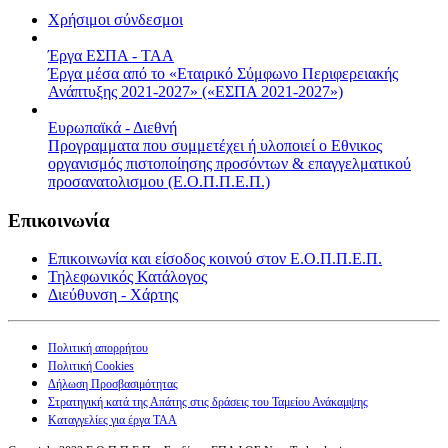
Χρήσιμοι σύνδεσμοι
Έργα ΕΣΠΑ - ΤΑΑ
Έργα μέσα από το «Εταιρικό Σύμφωνο Περιφερειακής
Ανάπτυξης 2021-2027» («ΕΣΠΑ 2021-2027»)
Ευρωπαϊκά - Διεθνή
Προγραμματα που συμμετέχει ή υλοποιεί ο Εθνικος
οργανισμός πιστοποίησης προσόντων & επαγγελματικού
προσανατολισμου (Ε.Ο.Π.Π.Ε.Π.)
Επικοινωνία
Επικοινωνία και είσοδος κοινού στον Ε.Ο.Π.Π.Ε.Π.
Τηλεφωνικός Κατάλογος
Διεύθυνση - Χάρτης
Πολιτική απορρήτου
Πολιτική Cookies
Δήλωση Προσβασιμότητας
Στρατηγική κατά της Απάτης στις δράσεις του Ταμείου Ανάκαμψης
Καταγγελίες για έργα ΤΑΑ