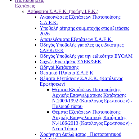
Πιστοποιήσεις
Εξετάσεις
Απόφοιτοι Σ.Α.Ε.Κ. (πρώην Ι.Ε.Κ.)
Ανακοινώσεις Εξετάσεων Πιστοποίησης
Σ.Α.Ε.Κ.
Υποβολή αίτησης συμμετοχής στις εξετάσεις
2026
Αποτελέσματα Εξετάσεων Σ.Α.Ε.Κ.
Οδηγός Υποβολής για όλες τις ειδικότητες
ΣΑΕΚ/ΣΕΚ
Οδηγός Υποβολής για την ειδικότητα ΕΥΟΑΜ
Συχνές Ερωτήσεις ΣΑΕΚ/ΣΕΚ
Οδηγοί Κατάρτισης
Θεσμικό Πλαίσιο Σ.Α.Ε.Κ.
Θέματα Εξετάσεων Σ.Α.Ε.Κ. (Κατάλογος
Ερωτήσεων)
Θέματα Εξετάσεων Πιστοποίησης
Αρχικής Επαγγελματικής Κατάρτισης
Ν.2009/1992 (Κατάλογος Ερωτήσεων) -
Παλαιού τύπου
Θέματα Εξετάσεων Πιστοποίησης
Αρχικής Επαγγελματικής Κατάρτισης
Ν.4186/2013 (Κατάλογος Ερωτήσεων) -
Νέου Τύπου
Χορήγηση Διπλώματος - Πιστοποιητικού