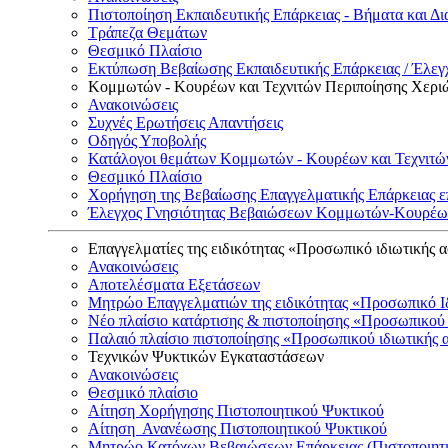
Πιστοποίηση Εκπαιδευτικής Επάρκειας - Βήματα και Δι
Τράπεζα Θεμάτων
Θεσμικό Πλαίσιο
Εκτύπωση Βεβαίωσης Εκπαιδευτικής Επάρκειας / Έλεγχ
Κομμωτών - Κουρέων και Τεχνιτών Περιποίησης Χερι
Ανακοινώσεις
Συχνές Ερωτήσεις Απαντήσεις
Οδηγός Υποβολής
Κατάλογοι θεμάτων Κομμωτών - Κουρέων και Τεχνιτώ
Θεσμικό Πλαίσιο
Χορήγηση της Βεβαίωσης Επαγγελματικής Επάρκειας ε
Έλεγχος Γνησιότητας Βεβαιώσεων Κομμωτών-Κουρέων
Επαγγελματίες της ειδικότητας «Προσωπικό ιδιωτικής 
Ανακοινώσεις
Αποτελέσματα Εξετάσεων
Μητρώο Επαγγελματιών της ειδικότητας «Προσωπικό Ι
Νέο πλαίσιο κατάρτισης & πιστοποίησης «Προσωπικού 
Παλαιό πλαίσιο πιστοποίησης «Προσωπικού ιδιωτικής 
Τεχνικών Ψυκτικών Εγκαταστάσεων
Ανακοινώσεις
Θεσμικό πλαίσιο
Αίτηση Χορήγησης Πιστοποιητικού Ψυκτικού
Αίτηση Ανανέωσης Πιστοποιητικού Ψυκτικού
Μητρώο Κατόχων Βεβαιώσεων Επάρκειας (Πιστοποιητ