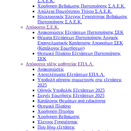
Σ.Α.Ε.Κ.
Χορήγηση Βεβαίωσης Πιστοποίησης Σ.Α.Ε.Κ.
Απώλεια Πρωτότυπου Τίτλου Σ.Α.Ε.Κ.
Ηλεκτρονικός Έλεγχος Γνησιότητας Βεβαίωσης
Πιστοποίησης Σ.Α.Ε.Κ.
Απόφοιτοι Σ.Ε.Κ.
Ανακοινώσεις Εξετάσεων Πιστοποίησης ΣΕΚ
Θέματα Εξετάσεων Πιστοποίησης Αρχικής
Επαγγελματικής Κατάρτισης Αποφοίτων ΣΕΚ
(Κατάλογος Ερωτήσεων)
Θεσμικό Πλαίσιο Εξετάσεων Πιστοποίησης
ΣΕΚ
Απόφοιτοι τάξης μαθητείας ΕΠΑ.Λ.
Ανακοινώσεις
Αποτελέσματα Εξετάσεων ΕΠΑ.Λ.
Υποβολή αίτησης συμμετοχής στις εξετάσεις
2025
Οδηγός Υποβολής Εξετάσεων 2025
Συχνές Ερωτήσεις Εξετάσεων 2025
Κατάλογος Θεμάτων ανά ειδικότητα
Θεσμικό Πλαίσιο
Χορήγηση Πτυχίου
Χορήγηση Βεβαίωσης
Έλεγχος Γνησιότητας
Που δίνω εξετάσεις