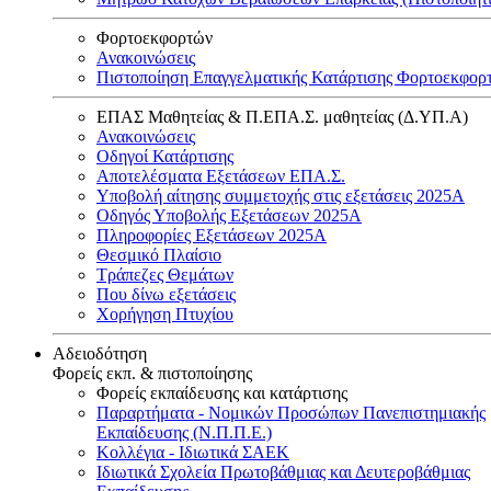
Φορτοεκφορτών
Ανακοινώσεις
Πιστοποίηση Επαγγελματικής Κατάρτισης Φορτοεκφορ
ΕΠΑΣ Μαθητείας & Π.ΕΠΑ.Σ. μαθητείας (Δ.ΥΠ.Α)
Ανακοινώσεις
Oδηγοί Κατάρτισης
Αποτελέσματα Εξετάσεων ΕΠΑ.Σ.
Υποβολή αίτησης συμμετοχής στις εξετάσεις 2025Α
Οδηγός Υποβολής Εξετάσεων 2025A
Πληροφορίες Εξετάσεων 2025Α
Θεσμικό Πλαίσιο
Τράπεζες Θεμάτων
Που δίνω εξετάσεις
Χορήγηση Πτυχίου
Αδειοδότηση
Φορείς εκπ. & πιστοποίησης
Φορείς εκπαίδευσης και κατάρτισης
Παραρτήματα - Νομικών Προσώπων Πανεπιστημιακής
Εκπαίδευσης (Ν.Π.Π.Ε.)
Κολλέγια - Ιδιωτικά ΣΑΕΚ
Ιδιωτικά Σχολεία Πρωτοβάθμιας και Δευτεροβάθμιας