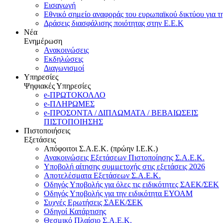
Εισαγωγή
Εθνικό σημείο αναφοράς του ευρωπαϊκού δικτύου για τ
Δράσεις διασφάλισης ποιότητας στην Ε.Ε.Κ
Νέα
Ενημέρωση
Ανακοινώσεις
Εκδηλώσεις
Διαγωνισμοί
Υπηρεσίες
Ψηφιακές Υπηρεσίες
e-ΠΡΩΤΟΚΟΛΛΟ
e-ΠΛΗΡΩΜΕΣ
e-ΠΡΟΣΟΝΤΑ / ΔΙΠΛΩΜΑΤΑ / ΒΕΒΑΙΩΣΕΙΣ
ΠΙΣΤΟΠΟΙΗΣΗΣ
Πιστοποιήσεις
Εξετάσεις
Απόφοιτοι Σ.Α.Ε.Κ. (πρώην Ι.Ε.Κ.)
Ανακοινώσεις Εξετάσεων Πιστοποίησης Σ.Α.Ε.Κ.
Υποβολή αίτησης συμμετοχής στις εξετάσεις 2026
Αποτελέσματα Εξετάσεων Σ.Α.Ε.Κ.
Οδηγός Υποβολής για όλες τις ειδικότητες ΣΑΕΚ/ΣΕΚ
Οδηγός Υποβολής για την ειδικότητα ΕΥΟΑΜ
Συχνές Ερωτήσεις ΣΑΕΚ/ΣΕΚ
Οδηγοί Κατάρτισης
Θεσμικό Πλαίσιο Σ.Α.Ε.Κ.