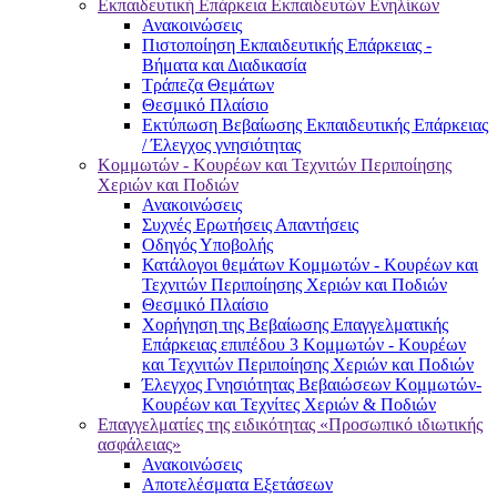
Εκπαιδευτική Επάρκεια Εκπαιδευτών Ενηλίκων
Ανακοινώσεις
Πιστοποίηση Εκπαιδευτικής Επάρκειας -
Βήματα και Διαδικασία
Τράπεζα Θεμάτων
Θεσμικό Πλαίσιο
Εκτύπωση Βεβαίωσης Εκπαιδευτικής Επάρκειας
/ Έλεγχος γνησιότητας
Κομμωτών - Κουρέων και Τεχνιτών Περιποίησης
Χεριών και Ποδιών
Ανακοινώσεις
Συχνές Ερωτήσεις Απαντήσεις
Οδηγός Υποβολής
Κατάλογοι θεμάτων Κομμωτών - Κουρέων και
Τεχνιτών Περιποίησης Χεριών και Ποδιών
Θεσμικό Πλαίσιο
Χορήγηση της Βεβαίωσης Επαγγελματικής
Επάρκειας επιπέδου 3 Κομμωτών - Κουρέων
και Τεχνιτών Περιποίησης Χεριών και Ποδιών
Έλεγχος Γνησιότητας Βεβαιώσεων Κομμωτών-
Κουρέων και Τεχνίτες Χεριών & Ποδιών
Επαγγελματίες της ειδικότητας «Προσωπικό ιδιωτικής
ασφάλειας»
Ανακοινώσεις
Αποτελέσματα Εξετάσεων