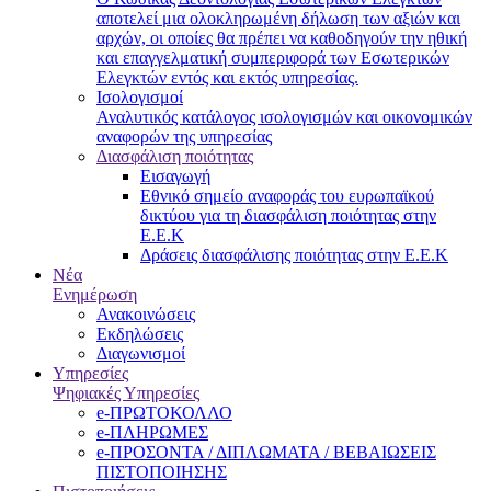
αποτελεί μια ολοκληρωμένη δήλωση των αξιών και
αρχών, οι οποίες θα πρέπει να καθοδηγούν την ηθική
και επαγγελματική συμπεριφορά των Εσωτερικών
Ελεγκτών εντός και εκτός υπηρεσίας.
Ισολογισμοί
Αναλυτικός κατάλογος ισολογισμών και οικονομικών
αναφορών της υπηρεσίας
Διασφάλιση ποιότητας
Εισαγωγή
Εθνικό σημείο αναφοράς του ευρωπαϊκού
δικτύου για τη διασφάλιση ποιότητας στην
Ε.Ε.Κ
Δράσεις διασφάλισης ποιότητας στην Ε.Ε.Κ
Νέα
Ενημέρωση
Ανακοινώσεις
Εκδηλώσεις
Διαγωνισμοί
Υπηρεσίες
Ψηφιακές Υπηρεσίες
e-ΠΡΩΤΟΚΟΛΛΟ
e-ΠΛΗΡΩΜΕΣ
e-ΠΡΟΣΟΝΤΑ / ΔΙΠΛΩΜΑΤΑ / ΒΕΒΑΙΩΣΕΙΣ
ΠΙΣΤΟΠΟΙΗΣΗΣ