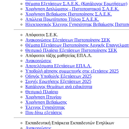
Θέματα Εξετάσεων Σ.Α.Ε.Κ. (Κατάλογος Ερωτήσεων)
Χορήγηση Διπλώματος - Πιστοποιητικού Σ.Α.Ε.Κ.
Χορήγηση Βεβαίωσης Πιστοποίησης Σ.Α.Ε.Κ.
Απώλεια Πρωτότυπου Τίτλου Σ.Α.Ε.Κ.
Ηλεκτρονικός Έλεγχος Γνησιότητας Βεβαίωσης Πιστοπ
Απόφοιτοι Σ.Ε.Κ.
Ανακοινώσεις Εξετάσεων Πιστοποίησης ΣΕΚ
Θέματα Εξετάσεων Πιστοποίησης Αρχικής Επαγγελματ
Θεσμικό Πλαίσιο Εξετάσεων Πιστοποίησης ΣΕΚ
Απόφοιτοι τάξης μαθητείας ΕΠΑ.Λ.
Ανακοινώσεις
Αποτελέσματα Εξετάσεων ΕΠΑ.Λ.
Υποβολή αίτησης συμμετοχής στις εξετάσεις 2025
Οδηγός Υποβολής Εξετάσεων 2025
Συχνές Ερωτήσεις Εξετάσεων 2025
Κατάλογος Θεμάτων ανά ειδικότητα
Θεσμικό Πλαίσιο
Χορήγηση Πτυχίου
Χορήγηση Βεβαίωσης
Έλεγχος Γνησιότητας
Που δίνω εξετάσεις
Εκπαιδευτική Επάρκεια Εκπαιδευτών Ενηλίκων
Ανακοινώσεις