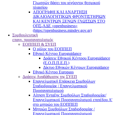
Γλωσσών βάσει του ισχύοντος θεσμικού
πλαισίου
ΑΠΟΓΡΑΦΗ ΚΑΙ ΑΝΑΡΤΗΣΗ
ΔΙΚΑΙΟΛΟΓΗΤΙΚΩΝ ΦΡΟΝΤΙΣΤΗΡΙΩΝ
ΚΑΙ ΚΕΝΤΡΩΝ ΞΕΝΩΝ ΓΛΩΣΣΩΝ ΣΤΟ
ΟΠΣ-ΑΔΕ «openbusiness»
(https://openbusiness.mindev.gov.gr)
Συμβουλευτική
επαγγ. προσανατολισμός
ΕΟΠΠΕΠ & ΣΥΕΠ
Ο ρόλος του ΕΟΠΠΕΠ
Εθνικό Κέντρο Euroguidance
Δράσεις Εθνικού Κέντρου Euroguidance
(Ε.Ο.Π.Π.Ε.Π.)
Δίκτυο Εθνικών Κέντρων Euroguidance
Εθνικό Κέντρο Europass
Δράσεις Αναβάθμισης της ΣΥΕΠ
Επαγγελματική Επάρκεια Συμβούλων
Σταδιοδρομίας / Επαγγελματικού
Προσανατολισμού
Αίτηση Ένταξης Συμβούλων Σταδιοδρομίας/
Επαγγελματικού Προσανατολισμού επιπέδου Α’
στο μητρώο του ΕΟΠΠΕΠ
Μητρώο Συμβούλων Σταδιοδρομίας /
Επαγγελματικού Προσανατολισμού