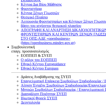
Εκπαίδευσης
Κέντρα Δια Βίου Μάθησης
Φροντιστήρια
Κέντρα Ξένων Γλωσσών
Θεσμικό Πλαίσιο
Λειτουργία Φροντιστηρίων και Κέντρων Ξένων Γλωσσ
βάσει του ισχύοντος θεσμικού πλαισίου
ΑΠΟΓΡΑΦΗ ΚΑΙ ΑΝΑΡΤΗΣΗ ΔΙΚΑΙΟΛΟΓΗΤΙΚΩ
ΦΡΟΝΤΙΣΤΗΡΙΩΝ ΚΑΙ ΚΕΝΤΡΩΝ ΞΕΝΩΝ ΓΛΩΣ
ΣΤΟ ΟΠΣ-ΑΔΕ «openbusiness»
(https://openbusiness.mindev.gov.gr)
Συμβουλευτική
επαγγ. προσανατολισμός
ΕΟΠΠΕΠ & ΣΥΕΠ
Ο ρόλος του ΕΟΠΠΕΠ
Εθνικό Κέντρο Euroguidance
Εθνικό Κέντρο Europass
Δράσεις Αναβάθμισης της ΣΥΕΠ
Επαγγελματική Επάρκεια Συμβούλων Σταδιοδρομίας /
Αίτηση Ένταξης Συμβούλων Σταδιοδρομίας/Επαγγελμ
Μητρώο Συμβούλων Σταδιοδρομίας / Επαγγελματικού
Διασφάλιση Ποιότητας ΣΥΕΠ
Ιδιωτικοί Φορείς ΣΥΕΠ
Δεοντολογία