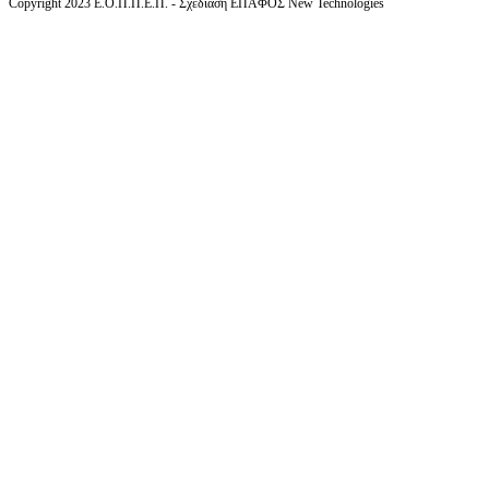
Copyright 2023 Ε.Ο.Π.Π.Ε.Π. - Σχεδίαση ΕΠΑΦΟΣ New Technologies