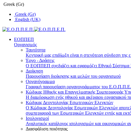
Greek (Gr)
Greek (Gr)
English (UK)
ΕΟΠΠΕΠ
Οργανισμός
Ταυτότητα
Κεντρική μας επιδίωξη είναι η στενότερη σύνδεση της ε
Έργο - Δράσεις
Ο ΕΟΠΠΕΠ σχεδιάζει και εφαρμόζει Eθνικό Σύστημα Π
Διοίκηση
Παρουσίαση διοίκησης και μελών του οργανισμού
Οργανόγραμμα
Γραφική παρουσίαση οργανογράμματος του Ε.Ο.Π.Π.Ε.Π
Κώδικας Ηθικής και Επαγγελματικής Συμπεριφοράς Υ
Η διαμόρφωση ενός ηθικού και ακέραιου εργασιακού πε
Κώδικας Δεοντολογίας Εσωτερικών Ελεγκτών
Ο Κώδικας Δεοντολογίας Εσωτερικών Ελεγκτών αποτελε
συμπεριφορά των Εσωτερικών Ελεγκτών εντός και εκτό
Ισολογισμοί
Αναλυτικός κατάλογος ισολογισμών και οικονομικών α
Διασφάλιση ποιότητας