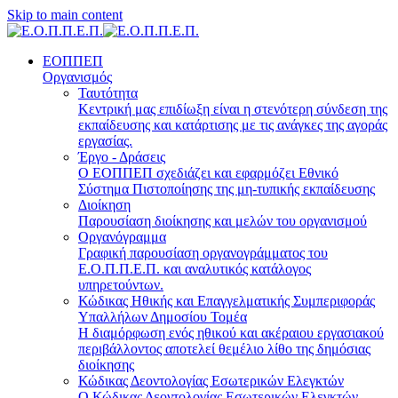
Skip to main content
ΕΟΠΠΕΠ
Οργανισμός
Ταυτότητα
Κεντρική μας επιδίωξη είναι η στενότερη σύνδεση της
εκπαίδευσης και κατάρτισης με τις ανάγκες της αγοράς
εργασίας.
Έργο - Δράσεις
Ο ΕΟΠΠΕΠ σχεδιάζει και εφαρμόζει Eθνικό
Σύστημα Πιστοποίησης της μη-τυπικής εκπαίδευσης
Διοίκηση
Παρουσίαση διοίκησης και μελών του οργανισμού
Οργανόγραμμα
Γραφική παρουσίαση οργανογράμματος του
Ε.Ο.Π.Π.Ε.Π. και αναλυτικός κατάλογος
υπηρετούντων.
Κώδικας Ηθικής και Επαγγελματικής Συμπεριφοράς
Υπαλλήλων Δημοσίου Τομέα
Η διαμόρφωση ενός ηθικού και ακέραιου εργασιακού
περιβάλλοντος αποτελεί θεμέλιο λίθο της δημόσιας
διοίκησης
Κώδικας Δεοντολογίας Εσωτερικών Ελεγκτών
Ο Κώδικας Δεοντολογίας Εσωτερικών Ελεγκτών