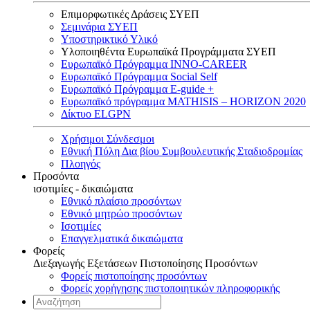
Επιμορφωτικές Δράσεις ΣΥΕΠ
Σεμινάρια ΣΥΕΠ
Υποστηρικτικό Υλικό
Υλοποιηθέντα Ευρωπαϊκά Προγράμματα ΣΥΕΠ
Ευρωπαϊκό Πρόγραμμα INNO-CAREER
Ευρωπαϊκό Πρόγραμμα Social Self
Ευρωπαϊκό Πρόγραμμα E-guide +
Ευρωπαϊκό πρόγραμμα MATHISIS – HORIZON 2020
Δίκτυο ELGPN
Χρήσιμοι Σύνδεσμοι
Εθνική Πύλη Δια βίου Συμβουλευτικής Σταδιοδρομίας
Πλοηγός
Προσόντα
ισοτιμίες - δικαιώματα
Εθνικό πλαίσιο προσόντων
Εθνικό μητρώο προσόντων
Ισοτιμίες
Επαγγελματικά δικαιώματα
Φορείς
Διεξαγωγής Εξετάσεων Πιστοποίησης Προσόντων
Φορείς πιστοποίησης προσόντων
Φορείς χορήγησης πιστοποιητικών πληροφορικής