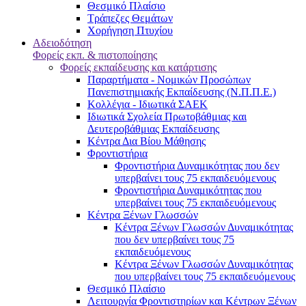
Θεσμικό Πλαίσιο
Τράπεζες Θεμάτων
Χορήγηση Πτυχίου
Αδειοδότηση
Φορείς εκπ. & πιστοποίησης
Φορείς εκπαίδευσης και κατάρτισης
Παραρτήματα - Νομικών Προσώπων
Πανεπιστημιακής Εκπαίδευσης (Ν.Π.Π.Ε.)
Κολλέγια - Ιδιωτικά ΣΑΕΚ
Ιδιωτικά Σχολεία Πρωτοβάθμιας και
Δευτεροβάθμιας Εκπαίδευσης
Κέντρα Δια Βίου Μάθησης
Φροντιστήρια
Φροντιστήρια Δυναμικότητας που δεν
υπερβαίνει τους 75 εκπαιδευόμενους
Φροντιστήρια Δυναμικότητας που
υπερβαίνει τους 75 εκπαιδευόμενους
Κέντρα Ξένων Γλωσσών
Kέντρα Ξένων Γλωσσών Δυναμικότητας
που δεν υπερβαίνει τους 75
εκπαιδευόμενους
Kέντρα Ξένων Γλωσσών Δυναμικότητας
που υπερβαίνει τους 75 εκπαιδευόμενους
Θεσμικό Πλαίσιο
Λειτουργία Φροντιστηρίων και Κέντρων Ξένων