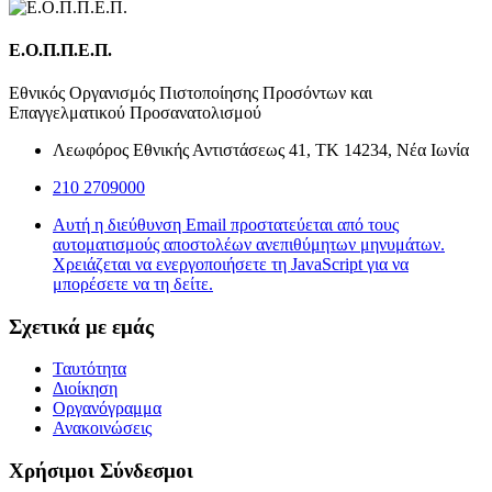
Ε.Ο.Π.Π.Ε.Π.
Εθνικός Οργανισμός Πιστοποίησης Προσόντων και
Επαγγελματικού Προσανατολισμού
Λεωφόρος Εθνικής Αντιστάσεως 41, ΤΚ 14234, Νέα Ιωνία
210 2709000
Αυτή η διεύθυνση Email προστατεύεται από τους
αυτοματισμούς αποστολέων ανεπιθύμητων μηνυμάτων.
Χρειάζεται να ενεργοποιήσετε τη JavaScript για να
μπορέσετε να τη δείτε.
Σχετικά με εμάς
Ταυτότητα
Διοίκηση
Οργανόγραμμα
Ανακοινώσεις
Χρήσιμοι Σύνδεσμοι