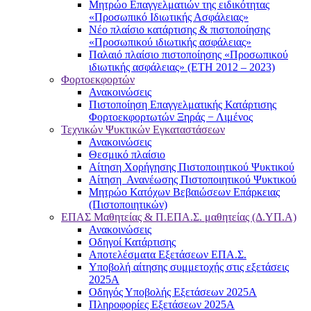
Μητρώο Επαγγελματιών της ειδικότητας
«Προσωπικό Ιδιωτικής Ασφάλειας»
Νέο πλαίσιο κατάρτισης & πιστοποίησης
«Προσωπικού ιδιωτικής ασφάλειας»
Παλαιό πλαίσιο πιστοποίησης «Προσωπικού
ιδιωτικής ασφάλειας» (ΕΤΗ 2012 – 2023)
Φορτοεκφορτών
Ανακοινώσεις
Πιστοποίηση Επαγγελματικής Κατάρτισης
Φορτοεκφορτωτών Ξηράς − Λιμένος
Τεχνικών Ψυκτικών Εγκαταστάσεων
Ανακοινώσεις
Θεσμικό πλαίσιο
Αίτηση Χορήγησης Πιστοποιητικού Ψυκτικού
Αίτηση Ανανέωσης Πιστοποιητικού Ψυκτικού
Μητρώο Κατόχων Βεβαιώσεων Επάρκειας
(Πιστοποιητικών)
ΕΠΑΣ Μαθητείας & Π.ΕΠΑ.Σ. μαθητείας (Δ.ΥΠ.Α)
Ανακοινώσεις
Oδηγοί Κατάρτισης
Αποτελέσματα Εξετάσεων ΕΠΑ.Σ.
Υποβολή αίτησης συμμετοχής στις εξετάσεις
2025Α
Οδηγός Υποβολής Εξετάσεων 2025A
Πληροφορίες Εξετάσεων 2025Α