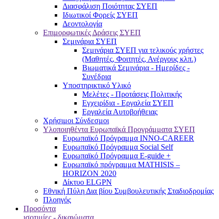
Διασφάλιση Ποιότητας ΣΥΕΠ
Ιδιωτικοί Φορείς ΣΥΕΠ
Δεοντολογία
Επιμορφωτικές Δράσεις ΣΥΕΠ
Σεμινάρια ΣΥΕΠ
Σεμινάρια ΣΥΕΠ για τελικούς χρήστες
(Μαθητές, Φοιτητές, Ανέργους κλπ.)
Βιωματικά Σεμινάρια - Ημερίδες -
Συνέδρια
Υποστηρικτικό Υλικό
Μελέτες - Προτάσεις Πολιτικής
Εγχειρίδια - Εργαλεία ΣΥΕΠ
Εργαλεία Αυτοβοήθειας
Χρήσιμοι Σύνδεσμοι
Υλοποιηθέντα Ευρωπαϊκά Προγράμματα ΣΥΕΠ
Ευρωπαϊκό Πρόγραμμα INNO-CAREER
Ευρωπαϊκό Πρόγραμμα Social Self
Ευρωπαϊκό Πρόγραμμα E-guide +
Ευρωπαϊκό πρόγραμμα MATHISIS –
HORIZON 2020
Δίκτυο ELGPN
Εθνική Πύλη Δια βίου Συμβουλευτικής Σταδιοδρομίας
Πλοηγός
Προσόντα
ισοτιμίες - δικαιώματα