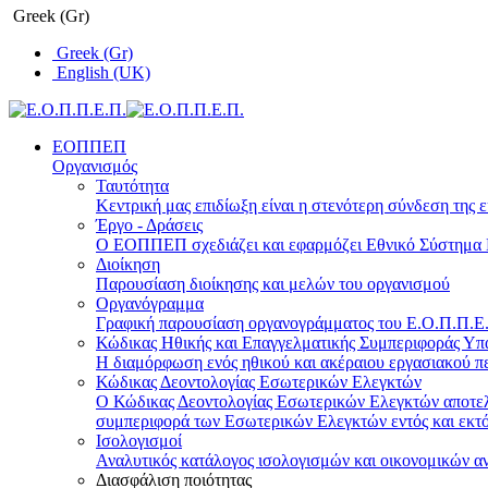
Greek (Gr)
Greek (Gr)
English (UK)
ΕΟΠΠΕΠ
Οργανισμός
Ταυτότητα
Κεντρική μας επιδίωξη είναι η στενότερη σύνδεση της ε
Έργο - Δράσεις
Ο ΕΟΠΠΕΠ σχεδιάζει και εφαρμόζει Eθνικό Σύστημα Π
Διοίκηση
Παρουσίαση διοίκησης και μελών του οργανισμού
Οργανόγραμμα
Γραφική παρουσίαση οργανογράμματος του Ε.Ο.Π.Π.Ε.Π
Κώδικας Ηθικής και Επαγγελματικής Συμπεριφοράς Υ
Η διαμόρφωση ενός ηθικού και ακέραιου εργασιακού πε
Κώδικας Δεοντολογίας Εσωτερικών Ελεγκτών
Ο Κώδικας Δεοντολογίας Εσωτερικών Ελεγκτών αποτελε
συμπεριφορά των Εσωτερικών Ελεγκτών εντός και εκτό
Ισολογισμοί
Αναλυτικός κατάλογος ισολογισμών και οικονομικών α
Διασφάλιση ποιότητας