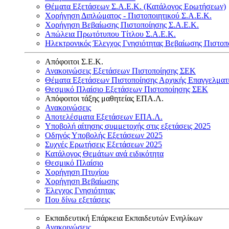
Θέματα Εξετάσεων Σ.Α.Ε.Κ. (Κατάλογος Ερωτήσεων)
Χορήγηση Διπλώματος - Πιστοποιητικού Σ.Α.Ε.Κ.
Χορήγηση Βεβαίωσης Πιστοποίησης Σ.Α.Ε.Κ.
Απώλεια Πρωτότυπου Τίτλου Σ.Α.Ε.Κ.
Ηλεκτρονικός Έλεγχος Γνησιότητας Βεβαίωσης Πιστοπ
Απόφοιτοι Σ.Ε.Κ.
Ανακοινώσεις Εξετάσεων Πιστοποίησης ΣΕΚ
Θέματα Εξετάσεων Πιστοποίησης Αρχικής Επαγγελματ
Θεσμικό Πλαίσιο Εξετάσεων Πιστοποίησης ΣΕΚ
Απόφοιτοι τάξης μαθητείας ΕΠΑ.Λ.
Ανακοινώσεις
Αποτελέσματα Εξετάσεων ΕΠΑ.Λ.
Υποβολή αίτησης συμμετοχής στις εξετάσεις 2025
Οδηγός Υποβολής Εξετάσεων 2025
Συχνές Ερωτήσεις Εξετάσεων 2025
Κατάλογος Θεμάτων ανά ειδικότητα
Θεσμικό Πλαίσιο
Χορήγηση Πτυχίου
Χορήγηση Βεβαίωσης
Έλεγχος Γνησιότητας
Που δίνω εξετάσεις
Εκπαιδευτική Επάρκεια Εκπαιδευτών Ενηλίκων
Ανακοινώσεις