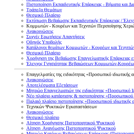
Πιστοποίηση Εκπαιδευτικής Επάρκειας - Βήματα και Δι
Τράπεζα Θεμάτων
Θεσμικό Πλαίσιο
Εκτύπωση Βεβαίωσης Εκπαιδευτικής Επάρκειας / Έλεγχ
Κομμωτών - Κουρέων και Τεχνιτών Περιποίησης Χερι
Ανακοινώσεις
Συχνές Ερωτήσεις Απαντήσεις
Οδηγός Υποβολής
Κατάλογοι θεμάτων Κομμωτών - Κουρέων και Τεχνιτώ
Θεσμικό Πλαίσιο
Χορήγηση της Βεβαίωσης Επαγγελματικής Επάρκειας ε
Έλεγχος Γνησιότητας Βεβαιώσεων Κομμωτών-Κουρέων
Επαγγελματίες της ειδικότητας «Προσωπικό ιδιωτικής 
Ανακοινώσεις
Αποτελέσματα Εξετάσεων
Μητρώο Επαγγελματιών της ειδικότητας «Προσωπικό Ι
Νέο πλαίσιο κατάρτισης & πιστοποίησης «Προσωπικού 
Παλαιό πλαίσιο πιστοποίησης «Προσωπικού ιδιωτικής 
Τεχνικών Ψυκτικών Εγκαταστάσεων
Ανακοινώσεις
Θεσμικό πλαίσιο
Αίτηση Χορήγησης Πιστοποιητικού Ψυκτικού
Αίτηση Ανανέωσης Πιστοποιητικού Ψυκτικού
Μητρώο Κατόχων Βεβαιώσεων Επάρκειας (Πιστοποιητ