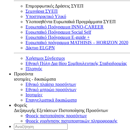
Επιμορφωτικές Δράσεις ΣΥΕΠ
Σεμινάρια ΣΥΕΠ
Υποστηρικτικό Υλικό
Υλοποιηθέντα Ευρωπαϊκά Προγράμματα ΣΥΕΠ
Ευρωπαϊκό Πρόγραμμα INNO-CAREER
Ευρωπαϊκό Πρόγραμμα Social Self
Ευρωπαϊκό Πρόγραμμα E-guide +
Ευρωπαϊκό πρόγραμμα MATHISIS – HORIZON 2020
Δίκτυο ELGPN
Χρήσιμοι Σύνδεσμοι
Εθνική Πύλη Δια βίου Συμβουλευτικής Σταδιοδρομίας
Πλοηγός
Προσόντα
ισοτιμίες - δικαιώματα
Εθνικό πλαίσιο προσόντων
Εθνικό μητρώο προσόντων
Ισοτιμίες
Επαγγελματικά δικαιώματα
Φορείς
Διεξαγωγής Εξετάσεων Πιστοποίησης Προσόντων
Φορείς πιστοποίησης προσόντων
Φορείς χορήγησης πιστοποιητικών πληροφορικής