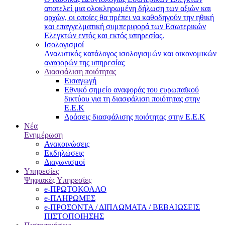
αποτελεί μια ολοκληρωμένη δήλωση των αξιών και
αρχών, οι οποίες θα πρέπει να καθοδηγούν την ηθική
και επαγγελματική συμπεριφορά των Εσωτερικών
Ελεγκτών εντός και εκτός υπηρεσίας.
Ισολογισμοί
Αναλυτικός κατάλογος ισολογισμών και οικονομικών
αναφορών της υπηρεσίας
Διασφάλιση ποιότητας
Εισαγωγή
Εθνικό σημείο αναφοράς του ευρωπαϊκού
δικτύου για τη διασφάλιση ποιότητας στην
Ε.Ε.Κ
Δράσεις διασφάλισης ποιότητας στην Ε.Ε.Κ
Νέα
Ενημέρωση
Ανακοινώσεις
Εκδηλώσεις
Διαγωνισμοί
Υπηρεσίες
Ψηφιακές Υπηρεσίες
e-ΠΡΩΤΟΚΟΛΛΟ
e-ΠΛΗΡΩΜΕΣ
e-ΠΡΟΣΟΝΤΑ / ΔΙΠΛΩΜΑΤΑ / ΒΕΒΑΙΩΣΕΙΣ
ΠΙΣΤΟΠΟΙΗΣΗΣ