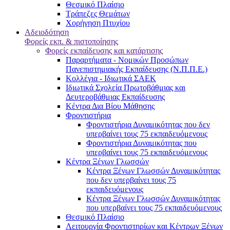
Θεσμικό Πλαίσιο
Τράπεζες Θεμάτων
Χορήγηση Πτυχίου
Αδειοδότηση
Φορείς εκπ. & πιστοποίησης
Φορείς εκπαίδευσης και κατάρτισης
Παραρτήματα - Νομικών Προσώπων
Πανεπιστημιακής Εκπαίδευσης (Ν.Π.Π.Ε.)
Κολλέγια - Ιδιωτικά ΣΑΕΚ
Ιδιωτικά Σχολεία Πρωτοβάθμιας και
Δευτεροβάθμιας Εκπαίδευσης
Κέντρα Δια Βίου Μάθησης
Φροντιστήρια
Φροντιστήρια Δυναμικότητας που δεν
υπερβαίνει τους 75 εκπαιδευόμενους
Φροντιστήρια Δυναμικότητας που
υπερβαίνει τους 75 εκπαιδευόμενους
Κέντρα Ξένων Γλωσσών
Kέντρα Ξένων Γλωσσών Δυναμικότητας
που δεν υπερβαίνει τους 75
εκπαιδευόμενους
Kέντρα Ξένων Γλωσσών Δυναμικότητας
που υπερβαίνει τους 75 εκπαιδευόμενους
Θεσμικό Πλαίσιο
Λειτουργία Φροντιστηρίων και Κέντρων Ξένων