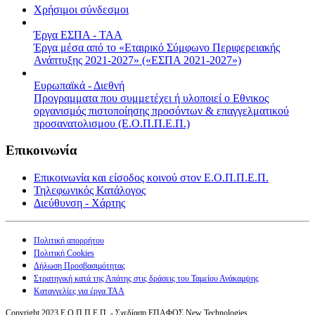
Χρήσιμοι σύνδεσμοι
Έργα ΕΣΠΑ - ΤΑΑ
Έργα μέσα από το «Εταιρικό Σύμφωνο Περιφερειακής
Ανάπτυξης 2021-2027» («ΕΣΠΑ 2021-2027»)
Ευρωπαϊκά - Διεθνή
Προγραμματα που συμμετέχει ή υλοποιεί ο Εθνικος
οργανισμός πιστοποίησης προσόντων & επαγγελματικού
προσανατολισμου (Ε.Ο.Π.Π.Ε.Π.)
Επικοινωνία
Επικοινωνία και είσοδος κοινού στον Ε.Ο.Π.Π.Ε.Π.
Τηλεφωνικός Κατάλογος
Διεύθυνση - Χάρτης
Πολιτική απορρήτου
Πολιτική Cookies
Δήλωση Προσβασιμότητας
Στρατηγική κατά της Απάτης στις δράσεις του Ταμείου Ανάκαμψης
Καταγγελίες για έργα ΤΑΑ
Copyright 2023 Ε.Ο.Π.Π.Ε.Π. - Σχεδίαση ΕΠΑΦΟΣ New Technologies