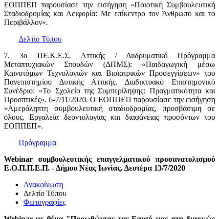
ΕΟΠΠΕΠ παρουσίασε την εισήγηση «Ποιοτική Συμβουλευτική
Σταδιοδρομίας και Αειφορία: Με επίκεντρο τον Άνθρωπο και το
Περιβάλλον».
Δελτίο Τύπου
7. 3ο ΠΕ.Κ.Ε.Σ. Αττικής / Διιδρυματικό Πρόγραμμα
Μεταπτυχιακών Σπουδών (ΔΠΜΣ): «Παιδαγωγική μέσω
Καινοτόμων Τεχνολογιών και Βιοϊατρικών Προσεγγίσεων» του
Πανεπιστημίου Δυτικής Αττικής. Διαδικτυακό Επιστημονικό
Συνέδριο: «Το Σχολείο της Συμπερίληψης: Πραγματικότητα και
Προοπτικές». 6-7/11/2020. Ο ΕΟΠΠΕΠ παρουσίασε την εισήγηση
«Αμερόληπτη συμβουλευτική σταδιοδρομίας, προσβάσιμη σε
όλους. Εργαλεία δεοντολογίας και διαφάνειας προσόντων του
ΕΟΠΠΕΠ».
Πρόγραμμα
Webinar συμβουλευτικής επαγγελματικού προσανατολισμού
Ε.Ο.Π.Π.Ε.Π. - Δήμου Νέας Ιωνίας. Δευτέρα 13/7/2020
Ανακοίνωση
Δελτίο Τύπου
Φωτογραφίες
Webinar με θέμα "Προωθώντας τον Εαυτό μας στη διαρκώς