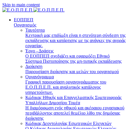
Skip to main content
ΕΟΠΠΕΠ
Οργανισμός
Ταυτότητα
Κεντρική μας επιδίωξη είναι η στενότερη σύνδεση της
εκπαίδευσης και κατάρτισης με τις ανάγκες της αγοράς
εργασίας.
Έργο - Δράσεις
Ο ΕΟΠΠΕΠ σχεδιάζει και εφαρμόζει Eθνικό
Σύστημα Πιστοποίησης της μη-τυπικής εκπαίδευσης
Διοίκηση
Παρουσίαση διοίκησης και μελών του οργανισμού
Οργανόγραμμα
Γραφική παρουσίαση οργανογράμματος του
Ε.Ο.Π.Π.Ε.Π. και αναλυτικός κατάλογος
υπηρετούντων.
Κώδικας Ηθικής και Επαγγελματικής Συμπεριφοράς
Υπαλλήλων Δημοσίου Τομέα
Η διαμόρφωση ενός ηθικού και ακέραιου εργασιακού
περιβάλλοντος αποτελεί θεμέλιο λίθο της δημόσιας
διοίκησης
Κώδικας Δεοντολογίας Εσωτερικών Ελεγκτών
Ο Κώδικας Δεοντολογίας Εσωτερικών Ελεγκτών