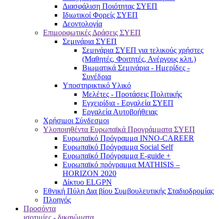
Διασφάλιση Ποιότητας ΣΥΕΠ
Ιδιωτικοί Φορείς ΣΥΕΠ
Δεοντολογία
Επιμορφωτικές Δράσεις ΣΥΕΠ
Σεμινάρια ΣΥΕΠ
Σεμινάρια ΣΥΕΠ για τελικούς χρήστες
(Μαθητές, Φοιτητές, Ανέργους κλπ.)
Βιωματικά Σεμινάρια - Ημερίδες -
Συνέδρια
Υποστηρικτικό Υλικό
Μελέτες - Προτάσεις Πολιτικής
Εγχειρίδια - Εργαλεία ΣΥΕΠ
Εργαλεία Αυτοβοήθειας
Χρήσιμοι Σύνδεσμοι
Υλοποιηθέντα Ευρωπαϊκά Προγράμματα ΣΥΕΠ
Ευρωπαϊκό Πρόγραμμα INNO-CAREER
Ευρωπαϊκό Πρόγραμμα Social Self
Ευρωπαϊκό Πρόγραμμα E-guide +
Ευρωπαϊκό πρόγραμμα MATHISIS –
HORIZON 2020
Δίκτυο ELGPN
Εθνική Πύλη Δια βίου Συμβουλευτικής Σταδιοδρομίας
Πλοηγός
Προσόντα
ισοτιμίες - δικαιώματα