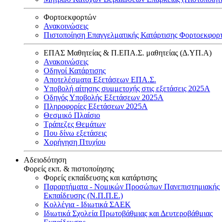
Φορτοεκφορτών
Ανακοινώσεις
Πιστοποίηση Επαγγελματικής Κατάρτισης Φορτοεκφορ
ΕΠΑΣ Μαθητείας & Π.ΕΠΑ.Σ. μαθητείας (Δ.ΥΠ.Α)
Ανακοινώσεις
Oδηγοί Κατάρτισης
Αποτελέσματα Εξετάσεων ΕΠΑ.Σ.
Υποβολή αίτησης συμμετοχής στις εξετάσεις 2025Α
Οδηγός Υποβολής Εξετάσεων 2025A
Πληροφορίες Εξετάσεων 2025Α
Θεσμικό Πλαίσιο
Τράπεζες Θεμάτων
Που δίνω εξετάσεις
Χορήγηση Πτυχίου
Αδειοδότηση
Φορείς εκπ. & πιστοποίησης
Φορείς εκπαίδευσης και κατάρτισης
Παραρτήματα - Νομικών Προσώπων Πανεπιστημιακής
Εκπαίδευσης (Ν.Π.Π.Ε.)
Κολλέγια - Ιδιωτικά ΣΑΕΚ
Ιδιωτικά Σχολεία Πρωτοβάθμιας και Δευτεροβάθμιας