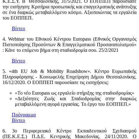
Κ.Ε.Σ.Υ. Β΄ Θεσσαλονίκης, 31/5/2021. Ο ΕΟΠΠΕΠ παρουσίασε
την εισήγηση: Κριτήρια προσωπικής και επαγγελματικής ανάπτυξης
σε ένα διαρκώς μεταβαλλόμενο κόσμο. Αξιοποιώντας τα εργαλεία
του ΕΟΠΠΕΠ.
Βίντεο
4. Webinar του Εθνικού Κέντρου Europass (Εθνικός Οργανισμός
Πιστοποίησης Προσόντων & Επαγγελματικού Προσανατολισμού»
: Κάνε το επόμενο βήμα στη σταδιοδρομία σου. 25/2/2021
Βίντεο
5. «4th EU Job & Mobility Roadshow». Κέντρο Ευρωπαϊκής
Πληροφόρησης - Κοινωφελής Επιχείρηση Δήμου Θεσσαλονίκης.
16/12/2020. Ο ΕΟΠΠΕΠ παρουσίασε τις εισηγήσεις:
«Το νέο Europass ως εργαλείο στήριξης της σταδιοδρομίας»
«Δεξιότητες Ζωής και Σταδιοδρομίας στην διαρκώς
μεταβαλλόμενη αγορά εργασίας. Το έργο του ΕΟΠΠΕΠ.»
Πρόγραμμα
Βίντεο
6. 3ο Περιφερειακό Κέντρο Εκπαιδευτικού Σχεδιασμού
(ΠΕ.Κ.Ε.Σ.) Π.Δ.Ε. Κεντρικής Μακεδονίας. 24/11/2020. Ο