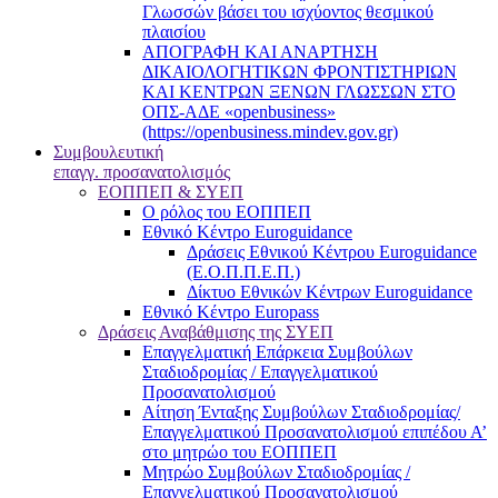
Γλωσσών βάσει του ισχύοντος θεσμικού
πλαισίου
ΑΠΟΓΡΑΦΗ ΚΑΙ ΑΝΑΡΤΗΣΗ
ΔΙΚΑΙΟΛΟΓΗΤΙΚΩΝ ΦΡΟΝΤΙΣΤΗΡΙΩΝ
ΚΑΙ ΚΕΝΤΡΩΝ ΞΕΝΩΝ ΓΛΩΣΣΩΝ ΣΤΟ
ΟΠΣ-ΑΔΕ «openbusiness»
(https://openbusiness.mindev.gov.gr)
Συμβουλευτική
επαγγ. προσανατολισμός
ΕΟΠΠΕΠ & ΣΥΕΠ
Ο ρόλος του ΕΟΠΠΕΠ
Εθνικό Κέντρο Euroguidance
Δράσεις Εθνικού Κέντρου Euroguidance
(Ε.Ο.Π.Π.Ε.Π.)
Δίκτυο Εθνικών Κέντρων Euroguidance
Εθνικό Κέντρο Europass
Δράσεις Αναβάθμισης της ΣΥΕΠ
Επαγγελματική Επάρκεια Συμβούλων
Σταδιοδρομίας / Επαγγελματικού
Προσανατολισμού
Αίτηση Ένταξης Συμβούλων Σταδιοδρομίας/
Επαγγελματικού Προσανατολισμού επιπέδου Α’
στο μητρώο του ΕΟΠΠΕΠ
Μητρώο Συμβούλων Σταδιοδρομίας /
Επαγγελματικού Προσανατολισμού