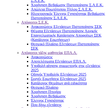
Σ.Α.Ε.Κ.
Χορήγηση Βεβαίωσης Πιστοποίησης Σ.Α.Ε.Κ.
Απώλεια Πρωτότυπου Τίτλου Σ.Α.Ε.Κ.
Ηλεκτρονικός Έλεγχος Γνησιότητας Βεβαίωσης
Πιστοποίησης Σ.Α.Ε.Κ.
Απόφοιτοι Σ.Ε.Κ.
Ανακοινώσεις Εξετάσεων Πιστοποίησης ΣΕΚ
Θέματα Εξετάσεων Πιστοποίησης Αρχικής
Επαγγελματικής Κατάρτισης Αποφοίτων ΣΕΚ
(Κατάλογος Ερωτήσεων)
Θεσμικό Πλαίσιο Εξετάσεων Πιστοποίησης
ΣΕΚ
Απόφοιτοι τάξης μαθητείας ΕΠΑ.Λ.
Ανακοινώσεις
Αποτελέσματα Εξετάσεων ΕΠΑ.Λ.
Υποβολή αίτησης συμμετοχής στις εξετάσεις
2025
Οδηγός Υποβολής Εξετάσεων 2025
Συχνές Ερωτήσεις Εξετάσεων 2025
Κατάλογος Θεμάτων ανά ειδικότητα
Θεσμικό Πλαίσιο
Χορήγηση Πτυχίου
Χορήγηση Βεβαίωσης
Έλεγχος Γνησιότητας
Που δίνω εξετάσεις