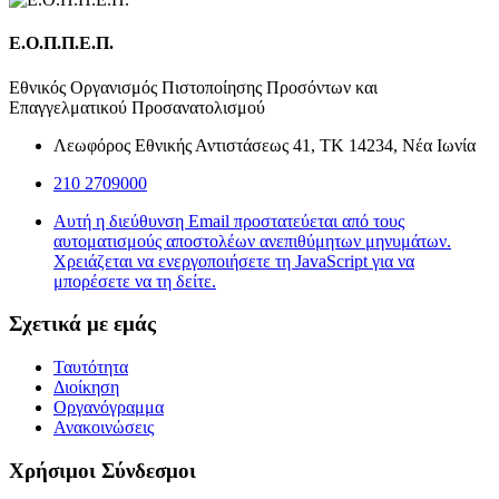
Ε.Ο.Π.Π.Ε.Π.
Εθνικός Οργανισμός Πιστοποίησης Προσόντων και
Επαγγελματικού Προσανατολισμού
Λεωφόρος Εθνικής Αντιστάσεως 41, ΤΚ 14234, Νέα Ιωνία
210 2709000
Αυτή η διεύθυνση Email προστατεύεται από τους
αυτοματισμούς αποστολέων ανεπιθύμητων μηνυμάτων.
Χρειάζεται να ενεργοποιήσετε τη JavaScript για να
μπορέσετε να τη δείτε.
Σχετικά με εμάς
Ταυτότητα
Διοίκηση
Οργανόγραμμα
Ανακοινώσεις
Χρήσιμοι Σύνδεσμοι