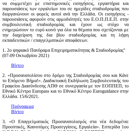
να συμμετέχει με επιστημονικές εισηγήσεις, εργαστήρια και
παρουσιάσεις των εργαλείων του σε ημερίδες σταδιοδρομίας που
διοργανώνουν οι φορείς αυτοί ανά την Ελλάδα. Οι εισηγήσεις -
παρουσιάσεις αφορούν στις αρμοδιότητές του Ε.Ο.Π.Π.Ε.Π. στην
συμβουλευτική σταδιοδρομίας και έχουν ως στόχο να
ενημερώσουν το ευρύ κοινό για όλα τα θέματα που σχετίζονται με
την διαχείριση της δια βίου σταδιοδρομίας και τη λήψη
εκπαιδευτικών / επαγγελματικών αποφάσεων.
1. 2ο ψηφιακό Πανόραμα Επιχειρηματικότητας & Σταδιοδρομίας"
(07-09 Οκτωβρίου 2021)
Βίντεο
2. «Προσανατολίσου στο δρόμο της Σταδιοδρομίας σου και Κάνε
το Επόμενο Βήμα!». Διαδικτυακή Εκδήλωση Συμβουλευτικής του
Γραφείου Διασύνδεσης ΑΠΘ σε συνεργασία με τον ΕΟΠΠΕΠ, το
Εθνικό Κέντρο Europass και το Εθνικό Κέντρο Euroguidance στην
Ελλάδα. 15/6/2021.
Πρόγραμμα
Βίντεο
3. «Ο Επαγγελματικός Προσανατολισμός στα νέα δεδομένα:
Προοπτικές, Καινοτόμες Προσεγγίσεις, Εργαλεία». Εσπερίδα 1ου