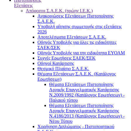
Πιστοποιήσεις
Εξετάσεις
Απόφοιτοι Σ.Α.Ε.Κ. (πρώην Ι.Ε.Κ.)
Ανακοινώσεις Εξετάσεων Πιστοποίησης
Σ.Α.Ε.Κ.
Υποβολή αίτησης συμμετοχής στις εξετάσεις
2026
Αποτελέσματα Εξετάσεων Σ.Α.Ε.Κ.
Οδηγός Υποβολής για όλες τις ειδικότητες
ΣΑΕΚ/ΣΕΚ
Οδηγός Υποβολής για την ειδικότητα ΕΥΟΑΜ
Συχνές Ερωτήσεις ΣΑΕΚ/ΣΕΚ
Οδηγοί Κατάρτισης
Θεσμικό Πλαίσιο Σ.Α.Ε.Κ.
Θέματα Εξετάσεων Σ.Α.Ε.Κ. (Κατάλογος
Ερωτήσεων)
Θέματα Εξετάσεων Πιστοποίησης
Αρχικής Επαγγελματικής Κατάρτισης
Ν.2009/1992 (Κατάλογος Ερωτήσεων) -
Παλαιού τύπου
Θέματα Εξετάσεων Πιστοποίησης
Αρχικής Επαγγελματικής Κατάρτισης
Ν.4186/2013 (Κατάλογος Ερωτήσεων) -
Νέου Τύπου
Χορήγηση Διπλώματος - Πιστοποιητικού