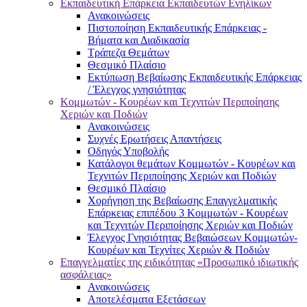
Εκπαιδευτική Επάρκεια Εκπαιδευτών Ενηλίκων
Ανακοινώσεις
Πιστοποίηση Εκπαιδευτικής Επάρκειας -
Βήματα και Διαδικασία
Τράπεζα Θεμάτων
Θεσμικό Πλαίσιο
Εκτύπωση Βεβαίωσης Εκπαιδευτικής Επάρκειας
/ Έλεγχος γνησιότητας
Κομμωτών - Κουρέων και Τεχνιτών Περιποίησης
Χεριών και Ποδιών
Ανακοινώσεις
Συχνές Ερωτήσεις Απαντήσεις
Οδηγός Υποβολής
Κατάλογοι θεμάτων Κομμωτών - Κουρέων και
Τεχνιτών Περιποίησης Χεριών και Ποδιών
Θεσμικό Πλαίσιο
Χορήγηση της Βεβαίωσης Επαγγελματικής
Επάρκειας επιπέδου 3 Κομμωτών - Κουρέων
και Τεχνιτών Περιποίησης Χεριών και Ποδιών
Έλεγχος Γνησιότητας Βεβαιώσεων Κομμωτών-
Κουρέων και Τεχνίτες Χεριών & Ποδιών
Επαγγελματίες της ειδικότητας «Προσωπικό ιδιωτικής
ασφάλειας»
Ανακοινώσεις
Αποτελέσματα Εξετάσεων