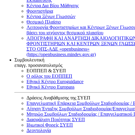
Εκπαίδευσης
Κέντρα Δια Βίου Μάθησης
Φροντιστήρια
Κέντρα Ξένων Γλωσσών
Θεσμικό Πλαίσιο
Λειτουργία Φροντιστηρίων και Κέντρων Ξένων Γλωσσ
βάσει του ισχύοντος θεσμικού πλαισίου
ΑΠΟΓΡΑΦΗ ΚΑΙ ΑΝΑΡΤΗΣΗ ΔΙΚΑΙΟΛΟΓΗΤΙΚΩ
ΦΡΟΝΤΙΣΤΗΡΙΩΝ ΚΑΙ ΚΕΝΤΡΩΝ ΞΕΝΩΝ ΓΛΩΣ
ΣΤΟ ΟΠΣ-ΑΔΕ «openbusiness»
(https://openbusiness.mindev.gov.gr)
Συμβουλευτική
επαγγ. προσανατολισμός
ΕΟΠΠΕΠ & ΣΥΕΠ
Ο ρόλος του ΕΟΠΠΕΠ
Εθνικό Κέντρο Euroguidance
Εθνικό Κέντρο Europass
Δράσεις Αναβάθμισης της ΣΥΕΠ
Επαγγελματική Επάρκεια Συμβούλων Σταδιοδρομίας /
Αίτηση Ένταξης Συμβούλων Σταδιοδρομίας/Επαγγελμ
Μητρώο Συμβούλων Σταδιοδρομίας / Επαγγελματικού
Διασφάλιση Ποιότητας ΣΥΕΠ
Ιδιωτικοί Φορείς ΣΥΕΠ
Δεοντολογία