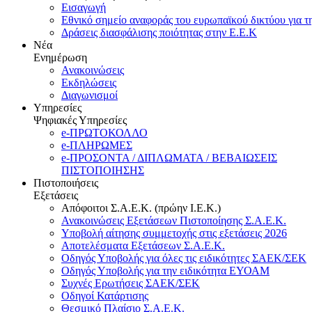
Εισαγωγή
Εθνικό σημείο αναφοράς του ευρωπαϊκού δικτύου για τ
Δράσεις διασφάλισης ποιότητας στην Ε.Ε.Κ
Νέα
Ενημέρωση
Ανακοινώσεις
Εκδηλώσεις
Διαγωνισμοί
Υπηρεσίες
Ψηφιακές Υπηρεσίες
e-ΠΡΩΤΟΚΟΛΛΟ
e-ΠΛΗΡΩΜΕΣ
e-ΠΡΟΣΟΝΤΑ / ΔΙΠΛΩΜΑΤΑ / ΒΕΒΑΙΩΣΕΙΣ
ΠΙΣΤΟΠΟΙΗΣΗΣ
Πιστοποιήσεις
Εξετάσεις
Απόφοιτοι Σ.Α.Ε.Κ. (πρώην Ι.Ε.Κ.)
Ανακοινώσεις Εξετάσεων Πιστοποίησης Σ.Α.Ε.Κ.
Υποβολή αίτησης συμμετοχής στις εξετάσεις 2026
Αποτελέσματα Εξετάσεων Σ.Α.Ε.Κ.
Οδηγός Υποβολής για όλες τις ειδικότητες ΣΑΕΚ/ΣΕΚ
Οδηγός Υποβολής για την ειδικότητα ΕΥΟΑΜ
Συχνές Ερωτήσεις ΣΑΕΚ/ΣΕΚ
Οδηγοί Κατάρτισης
Θεσμικό Πλαίσιο Σ.Α.Ε.Κ.