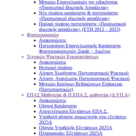
Μητρώο Επαγγελματιών της ειδικότητας
«Προσωπικό Ιδιωτικής Ασφάλειας»
Νέο πλαίσιο κατάρτισης & πιστοποίησης
«Προσωπικού ιδιωτικής ασφάλειας»
Παλαιό πλαίσιο πιστοποίησης «Προσωπικού
ιδιωτικής ασφάλειας» (ΕΤΗ 2012 – 2023)
Φορτοεκφορτών
Ανακοινώσεις
Πιστοποίηση Επαγγελματικής Κατάρτισης
Φορτοεκφορτωτών Ξηράς − Λιμένος
Τεχνικών Ψυκτικών Εγκαταστάσεων
Ανακοινώσεις
Θεσμικό πλαίσιο
Αίτηση Χορήγησης Πιστοποιητικού Ψυκτικού
Αίτηση Ανανέωσης Πιστοποιητικού Ψυκτικού
Μητρώο Κατόχων Βεβαιώσεων Επάρκειας
(Πιστοποιητικών)
ΕΠΑΣ Μαθητείας & Π.ΕΠΑ.Σ. μαθητείας (Δ.ΥΠ.Α)
Ανακοινώσεις
Oδηγοί Κατάρτισης
Αποτελέσματα Εξετάσεων ΕΠΑ.Σ.
Υποβολή αίτησης συμμετοχής στις εξετάσεις
2025Α
Οδηγός Υποβολής Εξετάσεων 2025A
Πληροφορίες Εξετάσεων 2025Α