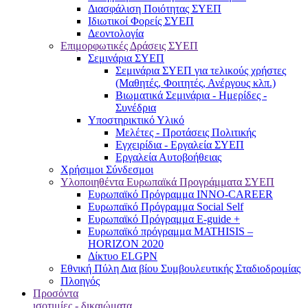
Διασφάλιση Ποιότητας ΣΥΕΠ
Ιδιωτικοί Φορείς ΣΥΕΠ
Δεοντολογία
Επιμορφωτικές Δράσεις ΣΥΕΠ
Σεμινάρια ΣΥΕΠ
Σεμινάρια ΣΥΕΠ για τελικούς χρήστες
(Μαθητές, Φοιτητές, Ανέργους κλπ.)
Βιωματικά Σεμινάρια - Ημερίδες -
Συνέδρια
Υποστηρικτικό Υλικό
Μελέτες - Προτάσεις Πολιτικής
Εγχειρίδια - Εργαλεία ΣΥΕΠ
Εργαλεία Αυτοβοήθειας
Χρήσιμοι Σύνδεσμοι
Υλοποιηθέντα Ευρωπαϊκά Προγράμματα ΣΥΕΠ
Ευρωπαϊκό Πρόγραμμα INNO-CAREER
Ευρωπαϊκό Πρόγραμμα Social Self
Ευρωπαϊκό Πρόγραμμα E-guide +
Ευρωπαϊκό πρόγραμμα MATHISIS –
HORIZON 2020
Δίκτυο ELGPN
Εθνική Πύλη Δια βίου Συμβουλευτικής Σταδιοδρομίας
Πλοηγός
Προσόντα
ισοτιμίες - δικαιώματα