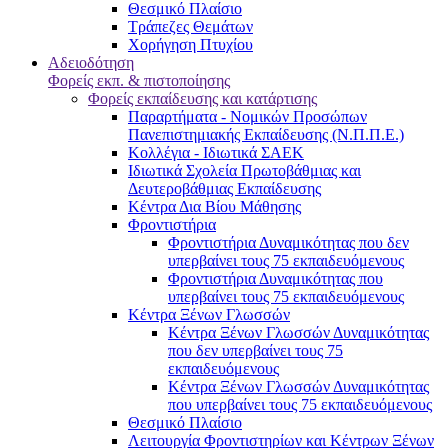
Θεσμικό Πλαίσιο
Τράπεζες Θεμάτων
Χορήγηση Πτυχίου
Αδειοδότηση
Φορείς εκπ. & πιστοποίησης
Φορείς εκπαίδευσης και κατάρτισης
Παραρτήματα - Νομικών Προσώπων
Πανεπιστημιακής Εκπαίδευσης (Ν.Π.Π.Ε.)
Κολλέγια - Ιδιωτικά ΣΑΕΚ
Ιδιωτικά Σχολεία Πρωτοβάθμιας και
Δευτεροβάθμιας Εκπαίδευσης
Κέντρα Δια Βίου Μάθησης
Φροντιστήρια
Φροντιστήρια Δυναμικότητας που δεν
υπερβαίνει τους 75 εκπαιδευόμενους
Φροντιστήρια Δυναμικότητας που
υπερβαίνει τους 75 εκπαιδευόμενους
Κέντρα Ξένων Γλωσσών
Kέντρα Ξένων Γλωσσών Δυναμικότητας
που δεν υπερβαίνει τους 75
εκπαιδευόμενους
Kέντρα Ξένων Γλωσσών Δυναμικότητας
που υπερβαίνει τους 75 εκπαιδευόμενους
Θεσμικό Πλαίσιο
Λειτουργία Φροντιστηρίων και Κέντρων Ξένων