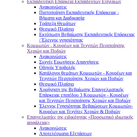
Εκπαιδευτική Επάρκεια Εκπαιδευτών Ενηλίκων
Ανακοινώσεις
Πιστοποίηση Εκπαιδευτικής Επάρκειας -
Βήματα και Διαδικασία
Τράπεζα Θεμάτων
Θεσμικό Πλαίσιο
Εκτύπωση Βεβαίωσης Εκπαιδευτικής Επάρκειας
/ Έλεγχος γνησιότητας
Κομμωτών - Κουρέων και Τεχνιτών Περιποίησης
Χεριών και Ποδιών
Ανακοινώσεις
Συχνές Ερωτήσεις Απαντήσεις
Οδηγός Υποβολής
Κατάλογοι θεμάτων Κομμωτών - Κουρέων και
Τεχνιτών Περιποίησης Χεριών και Ποδιών
Θεσμικό Πλαίσιο
Χορήγηση της Βεβαίωσης Επαγγελματικής
Επάρκειας επιπέδου 3 Κομμωτών - Κουρέων
και Τεχνιτών Περιποίησης Χεριών και Ποδιών
Έλεγχος Γνησιότητας Βεβαιώσεων Κομμωτών-
Κουρέων και Τεχνίτες Χεριών & Ποδιών
Επαγγελματίες της ειδικότητας «Προσωπικό ιδιωτικής
ασφάλειας»
Ανακοινώσεις
Αποτελέσματα Εξετάσεων