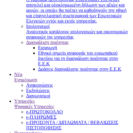
αποτελεί μια ολοκληρωμένη δήλωση των αξιών και
αρχών, οι οποίες θα πρέπει να καθοδηγούν την ηθική
και επαγγελματική συμπεριφορά των Εσωτερικών
Ελεγκτών εντός και εκτός υπηρεσίας.
Ισολογισμοί
Αναλυτικός κατάλογος ισολογισμών και οικονομικών
αναφορών της υπηρεσίας
Διασφάλιση ποιότητας
Εισαγωγή
Εθνικό σημείο αναφοράς του ευρωπαϊκού
δικτύου για τη διασφάλιση ποιότητας στην
Ε.Ε.Κ
Δράσεις διασφάλισης ποιότητας στην Ε.Ε.Κ
Νέα
Ενημέρωση
Ανακοινώσεις
Εκδηλώσεις
Διαγωνισμοί
Υπηρεσίες
Ψηφιακές Υπηρεσίες
e-ΠΡΩΤΟΚΟΛΛΟ
e-ΠΛΗΡΩΜΕΣ
e-ΠΡΟΣΟΝΤΑ / ΔΙΠΛΩΜΑΤΑ / ΒΕΒΑΙΩΣΕΙΣ
ΠΙΣΤΟΠΟΙΗΣΗΣ