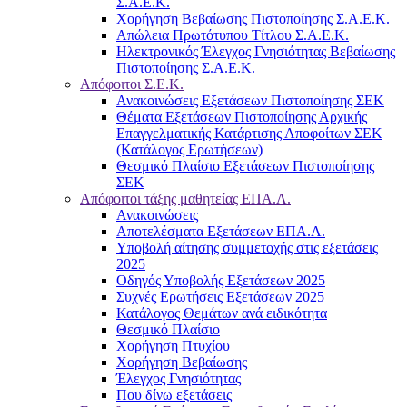
Σ.Α.Ε.Κ.
Χορήγηση Βεβαίωσης Πιστοποίησης Σ.Α.Ε.Κ.
Απώλεια Πρωτότυπου Τίτλου Σ.Α.Ε.Κ.
Ηλεκτρονικός Έλεγχος Γνησιότητας Βεβαίωσης
Πιστοποίησης Σ.Α.Ε.Κ.
Απόφοιτοι Σ.Ε.Κ.
Ανακοινώσεις Εξετάσεων Πιστοποίησης ΣΕΚ
Θέματα Εξετάσεων Πιστοποίησης Αρχικής
Επαγγελματικής Κατάρτισης Αποφοίτων ΣΕΚ
(Κατάλογος Ερωτήσεων)
Θεσμικό Πλαίσιο Εξετάσεων Πιστοποίησης
ΣΕΚ
Απόφοιτοι τάξης μαθητείας ΕΠΑ.Λ.
Ανακοινώσεις
Αποτελέσματα Εξετάσεων ΕΠΑ.Λ.
Υποβολή αίτησης συμμετοχής στις εξετάσεις
2025
Οδηγός Υποβολής Εξετάσεων 2025
Συχνές Ερωτήσεις Εξετάσεων 2025
Κατάλογος Θεμάτων ανά ειδικότητα
Θεσμικό Πλαίσιο
Χορήγηση Πτυχίου
Χορήγηση Βεβαίωσης
Έλεγχος Γνησιότητας
Που δίνω εξετάσεις