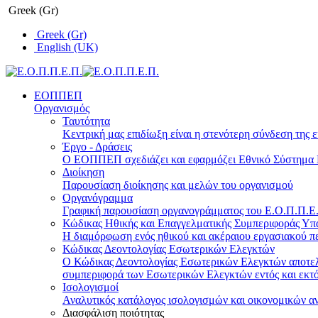
Greek (Gr)
Greek (Gr)
English (UK)
ΕΟΠΠΕΠ
Οργανισμός
Ταυτότητα
Κεντρική μας επιδίωξη είναι η στενότερη σύνδεση της ε
Έργο - Δράσεις
Ο ΕΟΠΠΕΠ σχεδιάζει και εφαρμόζει Eθνικό Σύστημα Π
Διοίκηση
Παρουσίαση διοίκησης και μελών του οργανισμού
Οργανόγραμμα
Γραφική παρουσίαση οργανογράμματος του Ε.Ο.Π.Π.Ε.Π
Κώδικας Ηθικής και Επαγγελματικής Συμπεριφοράς Υ
Η διαμόρφωση ενός ηθικού και ακέραιου εργασιακού πε
Κώδικας Δεοντολογίας Εσωτερικών Ελεγκτών
Ο Κώδικας Δεοντολογίας Εσωτερικών Ελεγκτών αποτελε
συμπεριφορά των Εσωτερικών Ελεγκτών εντός και εκτό
Ισολογισμοί
Αναλυτικός κατάλογος ισολογισμών και οικονομικών α
Διασφάλιση ποιότητας