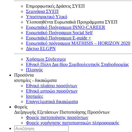
Επιμορφωτικές Δράσεις ΣΥΕΠ
Σεμινάρια ΣΥΕΠ
Υποστηρικτικό Υλικό
Υλοποιηθέντα Ευρωπαϊκά Προγράμματα ΣΥΕΠ
Ευρωπαϊκό Πρόγραμμα INNO-CAREER
Ευρωπαϊκό Πρόγραμμα Social Self
Ευρωπαϊκό Πρόγραμμα E-guide +
Ευρωπαϊκό πρόγραμμα MATHISIS – HORIZON 2020
Δίκτυο ELGPN
Χρήσιμοι Σύνδεσμοι
Εθνική Πύλη Δια βίου Συμβουλευτικής Σταδιοδρομίας
Πλοηγός
Προσόντα
ισοτιμίες - δικαιώματα
Εθνικό πλαίσιο προσόντων
Εθνικό μητρώο προσόντων
Ισοτιμίες
Επαγγελματικά δικαιώματα
Φορείς
Διεξαγωγής Εξετάσεων Πιστοποίησης Προσόντων
Φορείς πιστοποίησης προσόντων
Φορείς χορήγησης πιστοποιητικών πληροφορικής