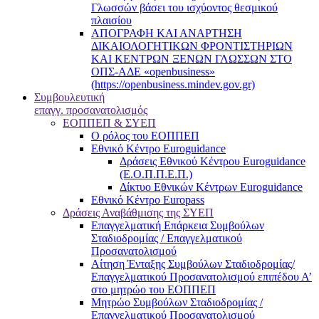
Γλωσσών βάσει του ισχύοντος θεσμικού
πλαισίου
ΑΠΟΓΡΑΦΗ ΚΑΙ ΑΝΑΡΤΗΣΗ
ΔΙΚΑΙΟΛΟΓΗΤΙΚΩΝ ΦΡΟΝΤΙΣΤΗΡΙΩΝ
ΚΑΙ ΚΕΝΤΡΩΝ ΞΕΝΩΝ ΓΛΩΣΣΩΝ ΣΤΟ
ΟΠΣ-ΑΔΕ «openbusiness»
(https://openbusiness.mindev.gov.gr)
Συμβουλευτική
επαγγ. προσανατολισμός
ΕΟΠΠΕΠ & ΣΥΕΠ
Ο ρόλος του ΕΟΠΠΕΠ
Εθνικό Κέντρο Euroguidance
Δράσεις Εθνικού Κέντρου Euroguidance
(Ε.Ο.Π.Π.Ε.Π.)
Δίκτυο Εθνικών Κέντρων Euroguidance
Εθνικό Κέντρο Europass
Δράσεις Αναβάθμισης της ΣΥΕΠ
Επαγγελματική Επάρκεια Συμβούλων
Σταδιοδρομίας / Επαγγελματικού
Προσανατολισμού
Αίτηση Ένταξης Συμβούλων Σταδιοδρομίας/
Επαγγελματικού Προσανατολισμού επιπέδου Α’
στο μητρώο του ΕΟΠΠΕΠ
Μητρώο Συμβούλων Σταδιοδρομίας /
Επαγγελματικού Προσανατολισμού