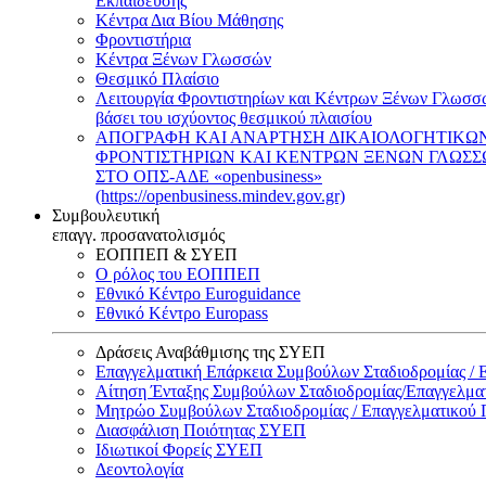
Εκπαίδευσης
Κέντρα Δια Βίου Μάθησης
Φροντιστήρια
Κέντρα Ξένων Γλωσσών
Θεσμικό Πλαίσιο
Λειτουργία Φροντιστηρίων και Κέντρων Ξένων Γλωσσ
βάσει του ισχύοντος θεσμικού πλαισίου
ΑΠΟΓΡΑΦΗ ΚΑΙ ΑΝΑΡΤΗΣΗ ΔΙΚΑΙΟΛΟΓΗΤΙΚΩ
ΦΡΟΝΤΙΣΤΗΡΙΩΝ ΚΑΙ ΚΕΝΤΡΩΝ ΞΕΝΩΝ ΓΛΩΣ
ΣΤΟ ΟΠΣ-ΑΔΕ «openbusiness»
(https://openbusiness.mindev.gov.gr)
Συμβουλευτική
επαγγ. προσανατολισμός
ΕΟΠΠΕΠ & ΣΥΕΠ
Ο ρόλος του ΕΟΠΠΕΠ
Εθνικό Κέντρο Euroguidance
Εθνικό Κέντρο Europass
Δράσεις Αναβάθμισης της ΣΥΕΠ
Επαγγελματική Επάρκεια Συμβούλων Σταδιοδρομίας /
Αίτηση Ένταξης Συμβούλων Σταδιοδρομίας/Επαγγελμ
Μητρώο Συμβούλων Σταδιοδρομίας / Επαγγελματικού
Διασφάλιση Ποιότητας ΣΥΕΠ
Ιδιωτικοί Φορείς ΣΥΕΠ
Δεοντολογία