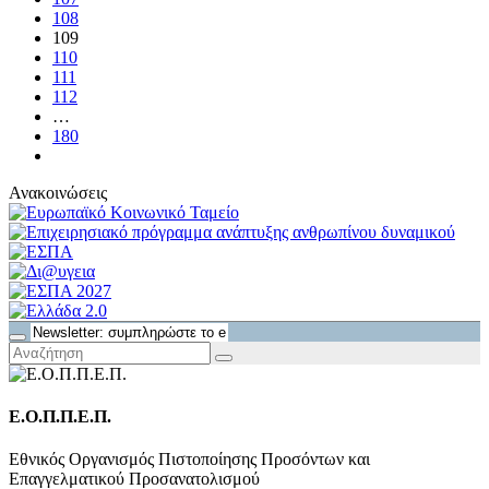
108
109
110
111
112
…
180
Ανακοινώσεις
Ε.Ο.Π.Π.Ε.Π.
Εθνικός Οργανισμός Πιστοποίησης Προσόντων και
Επαγγελματικού Προσανατολισμού