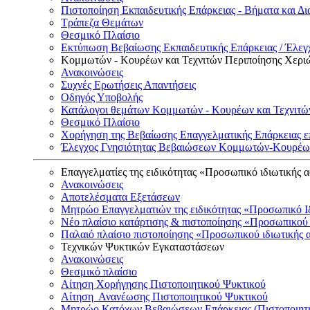
Πιστοποίηση Εκπαιδευτικής Επάρκειας - Βήματα και Δι
Τράπεζα Θεμάτων
Θεσμικό Πλαίσιο
Εκτύπωση Βεβαίωσης Εκπαιδευτικής Επάρκειας / Έλεγχ
Κομμωτών - Κουρέων και Τεχνιτών Περιποίησης Χερι
Ανακοινώσεις
Συχνές Ερωτήσεις Απαντήσεις
Οδηγός Υποβολής
Κατάλογοι θεμάτων Κομμωτών - Κουρέων και Τεχνιτώ
Θεσμικό Πλαίσιο
Χορήγηση της Βεβαίωσης Επαγγελματικής Επάρκειας ε
Έλεγχος Γνησιότητας Βεβαιώσεων Κομμωτών-Κουρέων
Επαγγελματίες της ειδικότητας «Προσωπικό ιδιωτικής 
Ανακοινώσεις
Αποτελέσματα Εξετάσεων
Μητρώο Επαγγελματιών της ειδικότητας «Προσωπικό Ι
Νέο πλαίσιο κατάρτισης & πιστοποίησης «Προσωπικού 
Παλαιό πλαίσιο πιστοποίησης «Προσωπικού ιδιωτικής 
Τεχνικών Ψυκτικών Εγκαταστάσεων
Ανακοινώσεις
Θεσμικό πλαίσιο
Αίτηση Χορήγησης Πιστοποιητικού Ψυκτικού
Αίτηση Ανανέωσης Πιστοποιητικού Ψυκτικού
Μητρώο Κατόχων Βεβαιώσεων Επάρκειας (Πιστοποιητ