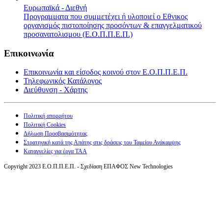
Ευρωπαϊκά - Διεθνή
Προγραμματα που συμμετέχει ή υλοποιεί ο Εθνικος
οργανισμός πιστοποίησης προσόντων & επαγγελματικού
προσανατολισμου (Ε.Ο.Π.Π.Ε.Π.)
Επικοινωνία
Επικοινωνία και είσοδος κοινού στον Ε.Ο.Π.Π.Ε.Π.
Τηλεφωνικός Κατάλογος
Διεύθυνση - Χάρτης
Πολιτική απορρήτου
Πολιτική Cookies
Δήλωση Προσβασιμότητας
Στρατηγική κατά της Απάτης στις δράσεις του Ταμείου Ανάκαμψης
Καταγγελίες για έργα ΤΑΑ
Copyright 2023 Ε.Ο.Π.Π.Ε.Π. - Σχεδίαση ΕΠΑΦΟΣ New Technologies