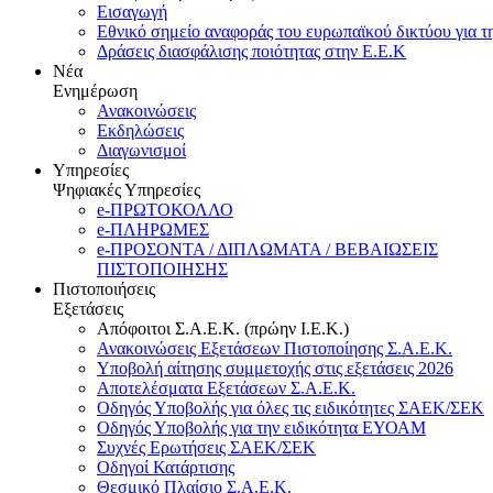
Εισαγωγή
Εθνικό σημείο αναφοράς του ευρωπαϊκού δικτύου για τ
Δράσεις διασφάλισης ποιότητας στην Ε.Ε.Κ
Νέα
Ενημέρωση
Ανακοινώσεις
Εκδηλώσεις
Διαγωνισμοί
Υπηρεσίες
Ψηφιακές Υπηρεσίες
e-ΠΡΩΤΟΚΟΛΛΟ
e-ΠΛΗΡΩΜΕΣ
e-ΠΡΟΣΟΝΤΑ / ΔΙΠΛΩΜΑΤΑ / ΒΕΒΑΙΩΣΕΙΣ
ΠΙΣΤΟΠΟΙΗΣΗΣ
Πιστοποιήσεις
Εξετάσεις
Απόφοιτοι Σ.Α.Ε.Κ. (πρώην Ι.Ε.Κ.)
Ανακοινώσεις Εξετάσεων Πιστοποίησης Σ.Α.Ε.Κ.
Υποβολή αίτησης συμμετοχής στις εξετάσεις 2026
Αποτελέσματα Εξετάσεων Σ.Α.Ε.Κ.
Οδηγός Υποβολής για όλες τις ειδικότητες ΣΑΕΚ/ΣΕΚ
Οδηγός Υποβολής για την ειδικότητα ΕΥΟΑΜ
Συχνές Ερωτήσεις ΣΑΕΚ/ΣΕΚ
Οδηγοί Κατάρτισης
Θεσμικό Πλαίσιο Σ.Α.Ε.Κ.