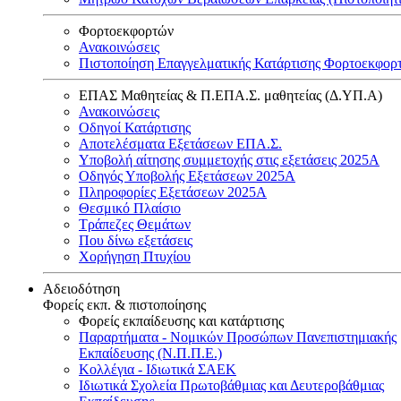
Φορτοεκφορτών
Ανακοινώσεις
Πιστοποίηση Επαγγελματικής Κατάρτισης Φορτοεκφορ
ΕΠΑΣ Μαθητείας & Π.ΕΠΑ.Σ. μαθητείας (Δ.ΥΠ.Α)
Ανακοινώσεις
Oδηγοί Κατάρτισης
Αποτελέσματα Εξετάσεων ΕΠΑ.Σ.
Υποβολή αίτησης συμμετοχής στις εξετάσεις 2025Α
Οδηγός Υποβολής Εξετάσεων 2025A
Πληροφορίες Εξετάσεων 2025Α
Θεσμικό Πλαίσιο
Τράπεζες Θεμάτων
Που δίνω εξετάσεις
Χορήγηση Πτυχίου
Αδειοδότηση
Φορείς εκπ. & πιστοποίησης
Φορείς εκπαίδευσης και κατάρτισης
Παραρτήματα - Νομικών Προσώπων Πανεπιστημιακής
Εκπαίδευσης (Ν.Π.Π.Ε.)
Κολλέγια - Ιδιωτικά ΣΑΕΚ
Ιδιωτικά Σχολεία Πρωτοβάθμιας και Δευτεροβάθμιας