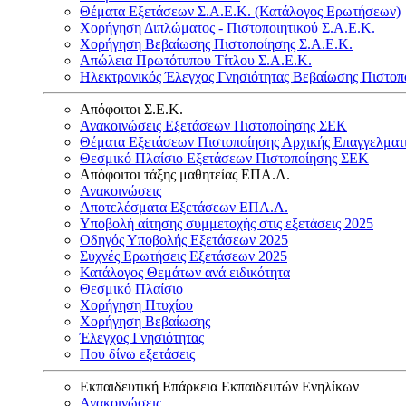
Θέματα Εξετάσεων Σ.Α.Ε.Κ. (Κατάλογος Ερωτήσεων)
Χορήγηση Διπλώματος - Πιστοποιητικού Σ.Α.Ε.Κ.
Χορήγηση Βεβαίωσης Πιστοποίησης Σ.Α.Ε.Κ.
Απώλεια Πρωτότυπου Τίτλου Σ.Α.Ε.Κ.
Ηλεκτρονικός Έλεγχος Γνησιότητας Βεβαίωσης Πιστοπ
Απόφοιτοι Σ.Ε.Κ.
Ανακοινώσεις Εξετάσεων Πιστοποίησης ΣΕΚ
Θέματα Εξετάσεων Πιστοποίησης Αρχικής Επαγγελματ
Θεσμικό Πλαίσιο Εξετάσεων Πιστοποίησης ΣΕΚ
Απόφοιτοι τάξης μαθητείας ΕΠΑ.Λ.
Ανακοινώσεις
Αποτελέσματα Εξετάσεων ΕΠΑ.Λ.
Υποβολή αίτησης συμμετοχής στις εξετάσεις 2025
Οδηγός Υποβολής Εξετάσεων 2025
Συχνές Ερωτήσεις Εξετάσεων 2025
Κατάλογος Θεμάτων ανά ειδικότητα
Θεσμικό Πλαίσιο
Χορήγηση Πτυχίου
Χορήγηση Βεβαίωσης
Έλεγχος Γνησιότητας
Που δίνω εξετάσεις
Εκπαιδευτική Επάρκεια Εκπαιδευτών Ενηλίκων
Ανακοινώσεις