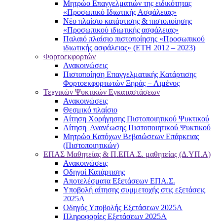
Μητρώο Επαγγελματιών της ειδικότητας
«Προσωπικό Ιδιωτικής Ασφάλειας»
Νέο πλαίσιο κατάρτισης & πιστοποίησης
«Προσωπικού ιδιωτικής ασφάλειας»
Παλαιό πλαίσιο πιστοποίησης «Προσωπικού
ιδιωτικής ασφάλειας» (ΕΤΗ 2012 – 2023)
Φορτοεκφορτών
Ανακοινώσεις
Πιστοποίηση Επαγγελματικής Κατάρτισης
Φορτοεκφορτωτών Ξηράς − Λιμένος
Τεχνικών Ψυκτικών Εγκαταστάσεων
Ανακοινώσεις
Θεσμικό πλαίσιο
Αίτηση Χορήγησης Πιστοποιητικού Ψυκτικού
Αίτηση Ανανέωσης Πιστοποιητικού Ψυκτικού
Μητρώο Κατόχων Βεβαιώσεων Επάρκειας
(Πιστοποιητικών)
ΕΠΑΣ Μαθητείας & Π.ΕΠΑ.Σ. μαθητείας (Δ.ΥΠ.Α)
Ανακοινώσεις
Oδηγοί Κατάρτισης
Αποτελέσματα Εξετάσεων ΕΠΑ.Σ.
Υποβολή αίτησης συμμετοχής στις εξετάσεις
2025Α
Οδηγός Υποβολής Εξετάσεων 2025A
Πληροφορίες Εξετάσεων 2025Α