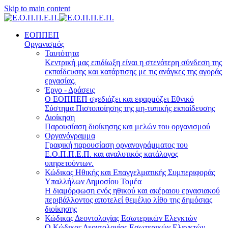
Skip to main content
ΕΟΠΠΕΠ
Οργανισμός
Ταυτότητα
Κεντρική μας επιδίωξη είναι η στενότερη σύνδεση της
εκπαίδευσης και κατάρτισης με τις ανάγκες της αγοράς
εργασίας.
Έργο - Δράσεις
Ο ΕΟΠΠΕΠ σχεδιάζει και εφαρμόζει Eθνικό
Σύστημα Πιστοποίησης της μη-τυπικής εκπαίδευσης
Διοίκηση
Παρουσίαση διοίκησης και μελών του οργανισμού
Οργανόγραμμα
Γραφική παρουσίαση οργανογράμματος του
Ε.Ο.Π.Π.Ε.Π. και αναλυτικός κατάλογος
υπηρετούντων.
Κώδικας Ηθικής και Επαγγελματικής Συμπεριφοράς
Υπαλλήλων Δημοσίου Τομέα
Η διαμόρφωση ενός ηθικού και ακέραιου εργασιακού
περιβάλλοντος αποτελεί θεμέλιο λίθο της δημόσιας
διοίκησης
Κώδικας Δεοντολογίας Εσωτερικών Ελεγκτών
Ο Κώδικας Δεοντολογίας Εσωτερικών Ελεγκτών