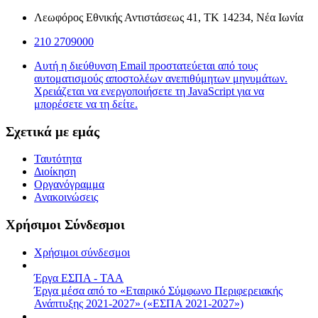
Λεωφόρος Εθνικής Αντιστάσεως 41, ΤΚ 14234, Νέα Ιωνία
210 2709000
Αυτή η διεύθυνση Email προστατεύεται από τους
αυτοματισμούς αποστολέων ανεπιθύμητων μηνυμάτων.
Χρειάζεται να ενεργοποιήσετε τη JavaScript για να
μπορέσετε να τη δείτε.
Σχετικά με εμάς
Ταυτότητα
Διοίκηση
Οργανόγραμμα
Ανακοινώσεις
Χρήσιμοι Σύνδεσμοι
Χρήσιμοι σύνδεσμοι
Έργα ΕΣΠΑ - ΤΑΑ
Έργα μέσα από το «Εταιρικό Σύμφωνο Περιφερειακής
Ανάπτυξης 2021-2027» («ΕΣΠΑ 2021-2027»)