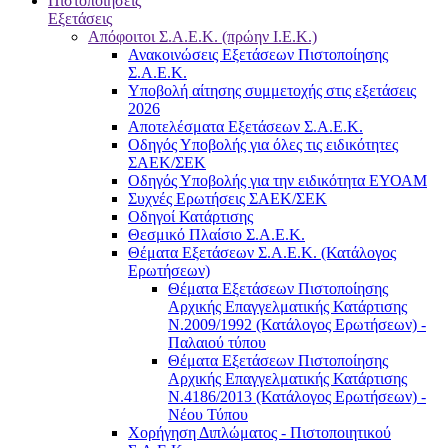
Πιστοποιήσεις
Εξετάσεις
Απόφοιτοι Σ.Α.Ε.Κ. (πρώην Ι.Ε.Κ.)
Ανακοινώσεις Εξετάσεων Πιστοποίησης
Σ.Α.Ε.Κ.
Υποβολή αίτησης συμμετοχής στις εξετάσεις
2026
Αποτελέσματα Εξετάσεων Σ.Α.Ε.Κ.
Οδηγός Υποβολής για όλες τις ειδικότητες
ΣΑΕΚ/ΣΕΚ
Οδηγός Υποβολής για την ειδικότητα ΕΥΟΑΜ
Συχνές Ερωτήσεις ΣΑΕΚ/ΣΕΚ
Οδηγοί Κατάρτισης
Θεσμικό Πλαίσιο Σ.Α.Ε.Κ.
Θέματα Εξετάσεων Σ.Α.Ε.Κ. (Κατάλογος
Ερωτήσεων)
Θέματα Εξετάσεων Πιστοποίησης
Αρχικής Επαγγελματικής Κατάρτισης
Ν.2009/1992 (Κατάλογος Ερωτήσεων) -
Παλαιού τύπου
Θέματα Εξετάσεων Πιστοποίησης
Αρχικής Επαγγελματικής Κατάρτισης
Ν.4186/2013 (Κατάλογος Ερωτήσεων) -
Νέου Τύπου
Χορήγηση Διπλώματος - Πιστοποιητικού