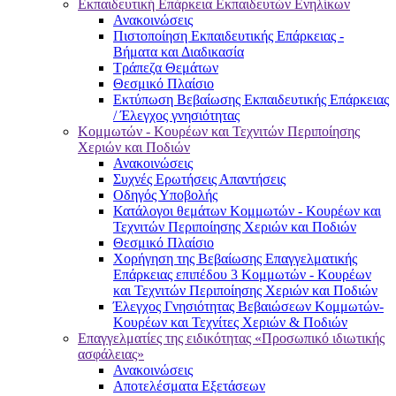
Εκπαιδευτική Επάρκεια Εκπαιδευτών Ενηλίκων
Ανακοινώσεις
Πιστοποίηση Εκπαιδευτικής Επάρκειας -
Βήματα και Διαδικασία
Τράπεζα Θεμάτων
Θεσμικό Πλαίσιο
Εκτύπωση Βεβαίωσης Εκπαιδευτικής Επάρκειας
/ Έλεγχος γνησιότητας
Κομμωτών - Κουρέων και Τεχνιτών Περιποίησης
Χεριών και Ποδιών
Ανακοινώσεις
Συχνές Ερωτήσεις Απαντήσεις
Οδηγός Υποβολής
Κατάλογοι θεμάτων Κομμωτών - Κουρέων και
Τεχνιτών Περιποίησης Χεριών και Ποδιών
Θεσμικό Πλαίσιο
Χορήγηση της Βεβαίωσης Επαγγελματικής
Επάρκειας επιπέδου 3 Κομμωτών - Κουρέων
και Τεχνιτών Περιποίησης Χεριών και Ποδιών
Έλεγχος Γνησιότητας Βεβαιώσεων Κομμωτών-
Κουρέων και Τεχνίτες Χεριών & Ποδιών
Επαγγελματίες της ειδικότητας «Προσωπικό ιδιωτικής
ασφάλειας»
Ανακοινώσεις
Αποτελέσματα Εξετάσεων