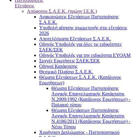
Πιστοποιήσεις
Εξετάσεις
Απόφοιτοι Σ.Α.Ε.Κ. (πρώην Ι.Ε.Κ.)
Ανακοινώσεις Εξετάσεων Πιστοποίησης
Σ.Α.Ε.Κ.
Υποβολή αίτησης συμμετοχής στις εξετάσεις
2026
Αποτελέσματα Εξετάσεων Σ.Α.Ε.Κ.
Οδηγός Υποβολής για όλες τις ειδικότητες
ΣΑΕΚ/ΣΕΚ
Οδηγός Υποβολής για την ειδικότητα ΕΥΟΑΜ
Συχνές Ερωτήσεις ΣΑΕΚ/ΣΕΚ
Οδηγοί Κατάρτισης
Θεσμικό Πλαίσιο Σ.Α.Ε.Κ.
Θέματα Εξετάσεων Σ.Α.Ε.Κ. (Κατάλογος
Ερωτήσεων)
Θέματα Εξετάσεων Πιστοποίησης
Αρχικής Επαγγελματικής Κατάρτισης
Ν.2009/1992 (Κατάλογος Ερωτήσεων) -
Παλαιού τύπου
Θέματα Εξετάσεων Πιστοποίησης
Αρχικής Επαγγελματικής Κατάρτισης
Ν.4186/2013 (Κατάλογος Ερωτήσεων) -
Νέου Τύπου
Χορήγηση Διπλώματος - Πιστοποιητικού