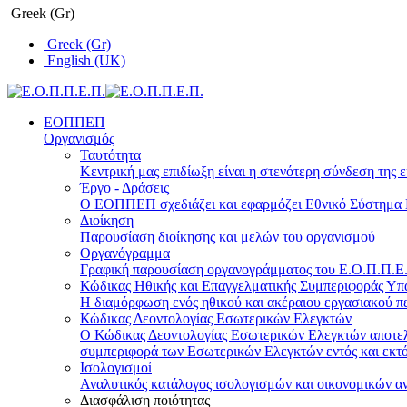
Greek (Gr)
Greek (Gr)
English (UK)
ΕΟΠΠΕΠ
Οργανισμός
Ταυτότητα
Κεντρική μας επιδίωξη είναι η στενότερη σύνδεση της ε
Έργο - Δράσεις
Ο ΕΟΠΠΕΠ σχεδιάζει και εφαρμόζει Eθνικό Σύστημα Π
Διοίκηση
Παρουσίαση διοίκησης και μελών του οργανισμού
Οργανόγραμμα
Γραφική παρουσίαση οργανογράμματος του Ε.Ο.Π.Π.Ε.Π
Κώδικας Ηθικής και Επαγγελματικής Συμπεριφοράς Υ
Η διαμόρφωση ενός ηθικού και ακέραιου εργασιακού πε
Κώδικας Δεοντολογίας Εσωτερικών Ελεγκτών
Ο Κώδικας Δεοντολογίας Εσωτερικών Ελεγκτών αποτελε
συμπεριφορά των Εσωτερικών Ελεγκτών εντός και εκτό
Ισολογισμοί
Αναλυτικός κατάλογος ισολογισμών και οικονομικών α
Διασφάλιση ποιότητας