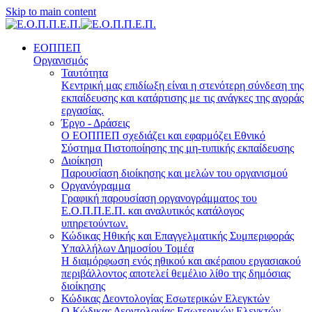
Skip to main content
ΕΟΠΠΕΠ
Οργανισμός
Ταυτότητα
Κεντρική μας επιδίωξη είναι η στενότερη σύνδεση της
εκπαίδευσης και κατάρτισης με τις ανάγκες της αγοράς
εργασίας.
Έργο - Δράσεις
Ο ΕΟΠΠΕΠ σχεδιάζει και εφαρμόζει Eθνικό
Σύστημα Πιστοποίησης της μη-τυπικής εκπαίδευσης
Διοίκηση
Παρουσίαση διοίκησης και μελών του οργανισμού
Οργανόγραμμα
Γραφική παρουσίαση οργανογράμματος του
Ε.Ο.Π.Π.Ε.Π. και αναλυτικός κατάλογος
υπηρετούντων.
Κώδικας Ηθικής και Επαγγελματικής Συμπεριφοράς
Υπαλλήλων Δημοσίου Τομέα
Η διαμόρφωση ενός ηθικού και ακέραιου εργασιακού
περιβάλλοντος αποτελεί θεμέλιο λίθο της δημόσιας
διοίκησης
Κώδικας Δεοντολογίας Εσωτερικών Ελεγκτών
Ο Κώδικας Δεοντολογίας Εσωτερικών Ελεγκτών