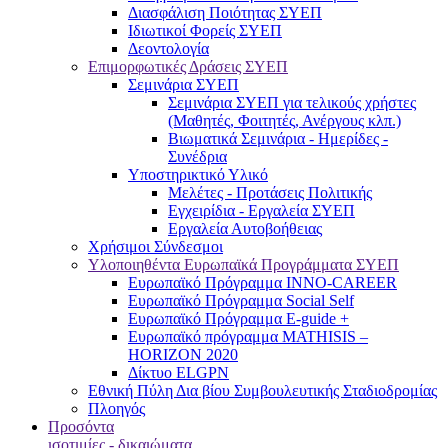
Διασφάλιση Ποιότητας ΣΥΕΠ
Ιδιωτικοί Φορείς ΣΥΕΠ
Δεοντολογία
Επιμορφωτικές Δράσεις ΣΥΕΠ
Σεμινάρια ΣΥΕΠ
Σεμινάρια ΣΥΕΠ για τελικούς χρήστες
(Μαθητές, Φοιτητές, Ανέργους κλπ.)
Βιωματικά Σεμινάρια - Ημερίδες -
Συνέδρια
Υποστηρικτικό Υλικό
Μελέτες - Προτάσεις Πολιτικής
Εγχειρίδια - Εργαλεία ΣΥΕΠ
Εργαλεία Αυτοβοήθειας
Χρήσιμοι Σύνδεσμοι
Υλοποιηθέντα Ευρωπαϊκά Προγράμματα ΣΥΕΠ
Ευρωπαϊκό Πρόγραμμα INNO-CAREER
Ευρωπαϊκό Πρόγραμμα Social Self
Ευρωπαϊκό Πρόγραμμα E-guide +
Ευρωπαϊκό πρόγραμμα MATHISIS –
HORIZON 2020
Δίκτυο ELGPN
Εθνική Πύλη Δια βίου Συμβουλευτικής Σταδιοδρομίας
Πλοηγός
Προσόντα
ισοτιμίες - δικαιώματα