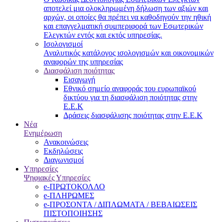
αποτελεί μια ολοκληρωμένη δήλωση των αξιών και
αρχών, οι οποίες θα πρέπει να καθοδηγούν την ηθική
και επαγγελματική συμπεριφορά των Εσωτερικών
Ελεγκτών εντός και εκτός υπηρεσίας.
Ισολογισμοί
Αναλυτικός κατάλογος ισολογισμών και οικονομικών
αναφορών της υπηρεσίας
Διασφάλιση ποιότητας
Εισαγωγή
Εθνικό σημείο αναφοράς του ευρωπαϊκού
δικτύου για τη διασφάλιση ποιότητας στην
Ε.Ε.Κ
Δράσεις διασφάλισης ποιότητας στην Ε.Ε.Κ
Νέα
Ενημέρωση
Ανακοινώσεις
Εκδηλώσεις
Διαγωνισμοί
Υπηρεσίες
Ψηφιακές Υπηρεσίες
e-ΠΡΩΤΟΚΟΛΛΟ
e-ΠΛΗΡΩΜΕΣ
e-ΠΡΟΣΟΝΤΑ / ΔΙΠΛΩΜΑΤΑ / ΒΕΒΑΙΩΣΕΙΣ
ΠΙΣΤΟΠΟΙΗΣΗΣ