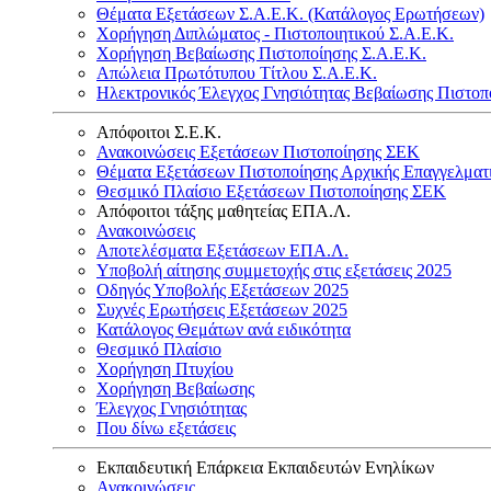
Θέματα Εξετάσεων Σ.Α.Ε.Κ. (Κατάλογος Ερωτήσεων)
Χορήγηση Διπλώματος - Πιστοποιητικού Σ.Α.Ε.Κ.
Χορήγηση Βεβαίωσης Πιστοποίησης Σ.Α.Ε.Κ.
Απώλεια Πρωτότυπου Τίτλου Σ.Α.Ε.Κ.
Ηλεκτρονικός Έλεγχος Γνησιότητας Βεβαίωσης Πιστοπ
Απόφοιτοι Σ.Ε.Κ.
Ανακοινώσεις Εξετάσεων Πιστοποίησης ΣΕΚ
Θέματα Εξετάσεων Πιστοποίησης Αρχικής Επαγγελματ
Θεσμικό Πλαίσιο Εξετάσεων Πιστοποίησης ΣΕΚ
Απόφοιτοι τάξης μαθητείας ΕΠΑ.Λ.
Ανακοινώσεις
Αποτελέσματα Εξετάσεων ΕΠΑ.Λ.
Υποβολή αίτησης συμμετοχής στις εξετάσεις 2025
Οδηγός Υποβολής Εξετάσεων 2025
Συχνές Ερωτήσεις Εξετάσεων 2025
Κατάλογος Θεμάτων ανά ειδικότητα
Θεσμικό Πλαίσιο
Χορήγηση Πτυχίου
Χορήγηση Βεβαίωσης
Έλεγχος Γνησιότητας
Που δίνω εξετάσεις
Εκπαιδευτική Επάρκεια Εκπαιδευτών Ενηλίκων
Ανακοινώσεις