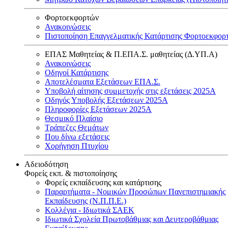
Φορτοεκφορτών
Ανακοινώσεις
Πιστοποίηση Επαγγελματικής Κατάρτισης Φορτοεκφορ
ΕΠΑΣ Μαθητείας & Π.ΕΠΑ.Σ. μαθητείας (Δ.ΥΠ.Α)
Ανακοινώσεις
Oδηγοί Κατάρτισης
Αποτελέσματα Εξετάσεων ΕΠΑ.Σ.
Υποβολή αίτησης συμμετοχής στις εξετάσεις 2025Α
Οδηγός Υποβολής Εξετάσεων 2025A
Πληροφορίες Εξετάσεων 2025Α
Θεσμικό Πλαίσιο
Τράπεζες Θεμάτων
Που δίνω εξετάσεις
Χορήγηση Πτυχίου
Αδειοδότηση
Φορείς εκπ. & πιστοποίησης
Φορείς εκπαίδευσης και κατάρτισης
Παραρτήματα - Νομικών Προσώπων Πανεπιστημιακής
Εκπαίδευσης (Ν.Π.Π.Ε.)
Κολλέγια - Ιδιωτικά ΣΑΕΚ
Ιδιωτικά Σχολεία Πρωτοβάθμιας και Δευτεροβάθμιας