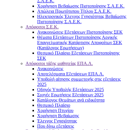
Σ.Α.Ε.Κ.
Χορήγηση Βεβαίωσης Πιστοποίησης Σ.Α.Ε.Κ.
Απώλεια Πρωτότυπου Τίτλου Σ.Α.Ε.Κ.
Ηλεκτρονικός Έλεγχος Γνησιότητας Βεβαίωσης
Πιστοποίησης Σ.Α.Ε.Κ.
Απόφοιτοι Σ.Ε.Κ.
Ανακοινώσεις Εξετάσεων Πιστοποίησης ΣΕΚ
Θέματα Εξετάσεων Πιστοποίησης Αρχικής
Επαγγελματικής Κατάρτισης Αποφοίτων ΣΕΚ
(Κατάλογος Ερωτήσεων)
Θεσμικό Πλαίσιο Εξετάσεων Πιστοποίησης
ΣΕΚ
Απόφοιτοι τάξης μαθητείας ΕΠΑ.Λ.
Ανακοινώσεις
Αποτελέσματα Εξετάσεων ΕΠΑ.Λ.
Υποβολή αίτησης συμμετοχής στις εξετάσεις
2025
Οδηγός Υποβολής Εξετάσεων 2025
Συχνές Ερωτήσεις Εξετάσεων 2025
Κατάλογος Θεμάτων ανά ειδικότητα
Θεσμικό Πλαίσιο
Χορήγηση Πτυχίου
Χορήγηση Βεβαίωσης
Έλεγχος Γνησιότητας
Που δίνω εξετάσεις