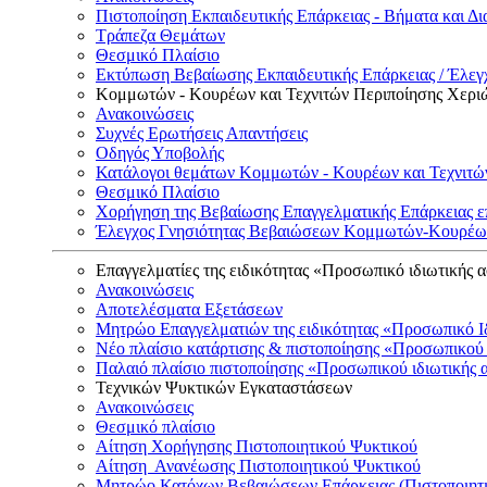
Πιστοποίηση Εκπαιδευτικής Επάρκειας - Βήματα και Δι
Τράπεζα Θεμάτων
Θεσμικό Πλαίσιο
Εκτύπωση Βεβαίωσης Εκπαιδευτικής Επάρκειας / Έλεγχ
Κομμωτών - Κουρέων και Τεχνιτών Περιποίησης Χερι
Ανακοινώσεις
Συχνές Ερωτήσεις Απαντήσεις
Οδηγός Υποβολής
Κατάλογοι θεμάτων Κομμωτών - Κουρέων και Τεχνιτώ
Θεσμικό Πλαίσιο
Χορήγηση της Βεβαίωσης Επαγγελματικής Επάρκειας ε
Έλεγχος Γνησιότητας Βεβαιώσεων Κομμωτών-Κουρέων
Επαγγελματίες της ειδικότητας «Προσωπικό ιδιωτικής 
Ανακοινώσεις
Αποτελέσματα Εξετάσεων
Μητρώο Επαγγελματιών της ειδικότητας «Προσωπικό Ι
Νέο πλαίσιο κατάρτισης & πιστοποίησης «Προσωπικού 
Παλαιό πλαίσιο πιστοποίησης «Προσωπικού ιδιωτικής 
Τεχνικών Ψυκτικών Εγκαταστάσεων
Ανακοινώσεις
Θεσμικό πλαίσιο
Αίτηση Χορήγησης Πιστοποιητικού Ψυκτικού
Αίτηση Ανανέωσης Πιστοποιητικού Ψυκτικού
Μητρώο Κατόχων Βεβαιώσεων Επάρκειας (Πιστοποιητ