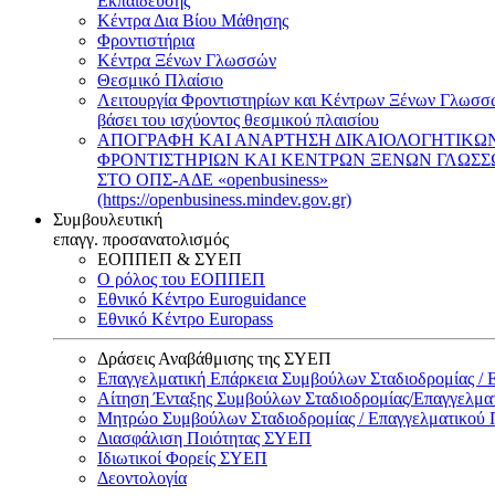
Εκπαίδευσης
Κέντρα Δια Βίου Μάθησης
Φροντιστήρια
Κέντρα Ξένων Γλωσσών
Θεσμικό Πλαίσιο
Λειτουργία Φροντιστηρίων και Κέντρων Ξένων Γλωσσ
βάσει του ισχύοντος θεσμικού πλαισίου
ΑΠΟΓΡΑΦΗ ΚΑΙ ΑΝΑΡΤΗΣΗ ΔΙΚΑΙΟΛΟΓΗΤΙΚΩ
ΦΡΟΝΤΙΣΤΗΡΙΩΝ ΚΑΙ ΚΕΝΤΡΩΝ ΞΕΝΩΝ ΓΛΩΣ
ΣΤΟ ΟΠΣ-ΑΔΕ «openbusiness»
(https://openbusiness.mindev.gov.gr)
Συμβουλευτική
επαγγ. προσανατολισμός
ΕΟΠΠΕΠ & ΣΥΕΠ
Ο ρόλος του ΕΟΠΠΕΠ
Εθνικό Κέντρο Euroguidance
Εθνικό Κέντρο Europass
Δράσεις Αναβάθμισης της ΣΥΕΠ
Επαγγελματική Επάρκεια Συμβούλων Σταδιοδρομίας /
Αίτηση Ένταξης Συμβούλων Σταδιοδρομίας/Επαγγελμ
Μητρώο Συμβούλων Σταδιοδρομίας / Επαγγελματικού
Διασφάλιση Ποιότητας ΣΥΕΠ
Ιδιωτικοί Φορείς ΣΥΕΠ
Δεοντολογία