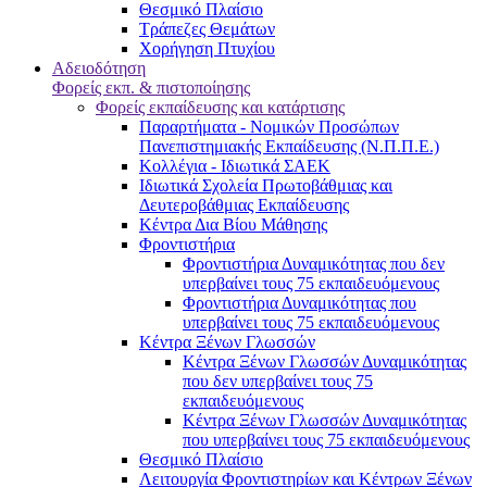
Θεσμικό Πλαίσιο
Τράπεζες Θεμάτων
Χορήγηση Πτυχίου
Αδειοδότηση
Φορείς εκπ. & πιστοποίησης
Φορείς εκπαίδευσης και κατάρτισης
Παραρτήματα - Νομικών Προσώπων
Πανεπιστημιακής Εκπαίδευσης (Ν.Π.Π.Ε.)
Κολλέγια - Ιδιωτικά ΣΑΕΚ
Ιδιωτικά Σχολεία Πρωτοβάθμιας και
Δευτεροβάθμιας Εκπαίδευσης
Κέντρα Δια Βίου Μάθησης
Φροντιστήρια
Φροντιστήρια Δυναμικότητας που δεν
υπερβαίνει τους 75 εκπαιδευόμενους
Φροντιστήρια Δυναμικότητας που
υπερβαίνει τους 75 εκπαιδευόμενους
Κέντρα Ξένων Γλωσσών
Kέντρα Ξένων Γλωσσών Δυναμικότητας
που δεν υπερβαίνει τους 75
εκπαιδευόμενους
Kέντρα Ξένων Γλωσσών Δυναμικότητας
που υπερβαίνει τους 75 εκπαιδευόμενους
Θεσμικό Πλαίσιο
Λειτουργία Φροντιστηρίων και Κέντρων Ξένων