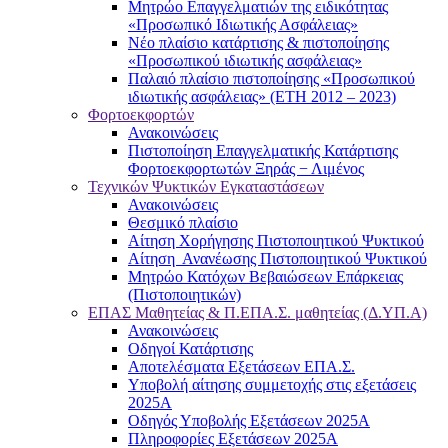
Μητρώο Επαγγελματιών της ειδικότητας
«Προσωπικό Ιδιωτικής Ασφάλειας»
Νέο πλαίσιο κατάρτισης & πιστοποίησης
«Προσωπικού ιδιωτικής ασφάλειας»
Παλαιό πλαίσιο πιστοποίησης «Προσωπικού
ιδιωτικής ασφάλειας» (ΕΤΗ 2012 – 2023)
Φορτοεκφορτών
Ανακοινώσεις
Πιστοποίηση Επαγγελματικής Κατάρτισης
Φορτοεκφορτωτών Ξηράς − Λιμένος
Τεχνικών Ψυκτικών Εγκαταστάσεων
Ανακοινώσεις
Θεσμικό πλαίσιο
Αίτηση Χορήγησης Πιστοποιητικού Ψυκτικού
Αίτηση Ανανέωσης Πιστοποιητικού Ψυκτικού
Μητρώο Κατόχων Βεβαιώσεων Επάρκειας
(Πιστοποιητικών)
ΕΠΑΣ Μαθητείας & Π.ΕΠΑ.Σ. μαθητείας (Δ.ΥΠ.Α)
Ανακοινώσεις
Oδηγοί Κατάρτισης
Αποτελέσματα Εξετάσεων ΕΠΑ.Σ.
Υποβολή αίτησης συμμετοχής στις εξετάσεις
2025Α
Οδηγός Υποβολής Εξετάσεων 2025A
Πληροφορίες Εξετάσεων 2025Α