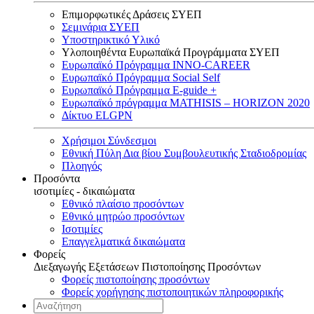
Επιμορφωτικές Δράσεις ΣΥΕΠ
Σεμινάρια ΣΥΕΠ
Υποστηρικτικό Υλικό
Υλοποιηθέντα Ευρωπαϊκά Προγράμματα ΣΥΕΠ
Ευρωπαϊκό Πρόγραμμα INNO-CAREER
Ευρωπαϊκό Πρόγραμμα Social Self
Ευρωπαϊκό Πρόγραμμα E-guide +
Ευρωπαϊκό πρόγραμμα MATHISIS – HORIZON 2020
Δίκτυο ELGPN
Χρήσιμοι Σύνδεσμοι
Εθνική Πύλη Δια βίου Συμβουλευτικής Σταδιοδρομίας
Πλοηγός
Προσόντα
ισοτιμίες - δικαιώματα
Εθνικό πλαίσιο προσόντων
Εθνικό μητρώο προσόντων
Ισοτιμίες
Επαγγελματικά δικαιώματα
Φορείς
Διεξαγωγής Εξετάσεων Πιστοποίησης Προσόντων
Φορείς πιστοποίησης προσόντων
Φορείς χορήγησης πιστοποιητικών πληροφορικής