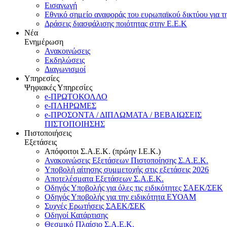
Εισαγωγή
Εθνικό σημείο αναφοράς του ευρωπαϊκού δικτύου για τ
Δράσεις διασφάλισης ποιότητας στην Ε.Ε.Κ
Νέα
Ενημέρωση
Ανακοινώσεις
Εκδηλώσεις
Διαγωνισμοί
Υπηρεσίες
Ψηφιακές Υπηρεσίες
e-ΠΡΩΤΟΚΟΛΛΟ
e-ΠΛΗΡΩΜΕΣ
e-ΠΡΟΣΟΝΤΑ / ΔΙΠΛΩΜΑΤΑ / ΒΕΒΑΙΩΣΕΙΣ
ΠΙΣΤΟΠΟΙΗΣΗΣ
Πιστοποιήσεις
Εξετάσεις
Απόφοιτοι Σ.Α.Ε.Κ. (πρώην Ι.Ε.Κ.)
Ανακοινώσεις Εξετάσεων Πιστοποίησης Σ.Α.Ε.Κ.
Υποβολή αίτησης συμμετοχής στις εξετάσεις 2026
Αποτελέσματα Εξετάσεων Σ.Α.Ε.Κ.
Οδηγός Υποβολής για όλες τις ειδικότητες ΣΑΕΚ/ΣΕΚ
Οδηγός Υποβολής για την ειδικότητα ΕΥΟΑΜ
Συχνές Ερωτήσεις ΣΑΕΚ/ΣΕΚ
Οδηγοί Κατάρτισης
Θεσμικό Πλαίσιο Σ.Α.Ε.Κ.