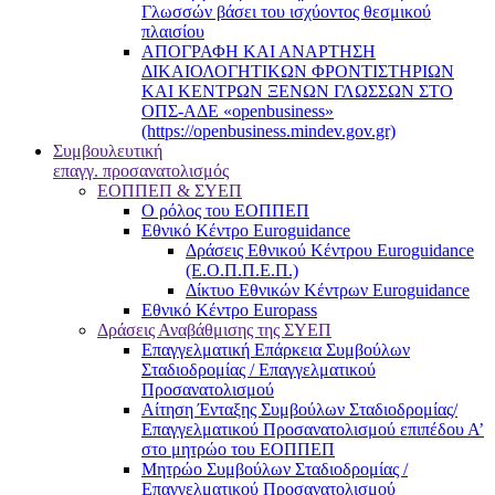
Γλωσσών βάσει του ισχύοντος θεσμικού
πλαισίου
ΑΠΟΓΡΑΦΗ ΚΑΙ ΑΝΑΡΤΗΣΗ
ΔΙΚΑΙΟΛΟΓΗΤΙΚΩΝ ΦΡΟΝΤΙΣΤΗΡΙΩΝ
ΚΑΙ ΚΕΝΤΡΩΝ ΞΕΝΩΝ ΓΛΩΣΣΩΝ ΣΤΟ
ΟΠΣ-ΑΔΕ «openbusiness»
(https://openbusiness.mindev.gov.gr)
Συμβουλευτική
επαγγ. προσανατολισμός
ΕΟΠΠΕΠ & ΣΥΕΠ
Ο ρόλος του ΕΟΠΠΕΠ
Εθνικό Κέντρο Euroguidance
Δράσεις Εθνικού Κέντρου Euroguidance
(Ε.Ο.Π.Π.Ε.Π.)
Δίκτυο Εθνικών Κέντρων Euroguidance
Εθνικό Κέντρο Europass
Δράσεις Αναβάθμισης της ΣΥΕΠ
Επαγγελματική Επάρκεια Συμβούλων
Σταδιοδρομίας / Επαγγελματικού
Προσανατολισμού
Αίτηση Ένταξης Συμβούλων Σταδιοδρομίας/
Επαγγελματικού Προσανατολισμού επιπέδου Α’
στο μητρώο του ΕΟΠΠΕΠ
Μητρώο Συμβούλων Σταδιοδρομίας /
Επαγγελματικού Προσανατολισμού